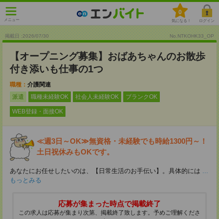
0
メニュー
気になる！
ログイン
掲載日 :2026
/
07
/
30
No.NTKOHK33_OP
【オープニング募集】おばあちゃんのお散歩
付き添いも仕事の1つ
職種：
介護関連
派遣
職種未経験OK
社会人未経験OK
ブランクOK
WEB登録・面接OK
≪週3日～OK≫無資格・未経験でも時給1300円～！
土日祝休みもOKです。
あなたにお任せしたいのは、【日常生活のお手伝い】。具体的には
...
もっとみる
応募が集まった時点で掲載終了
この求人は応募が集まり次第、掲載終了致します。予めご理解くださ