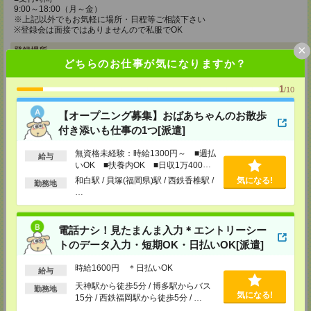
9:00～18:00（月～金）
※上記以外でもお気軽に場所・日程等ご相談下さい
※登録会は面接ではありませんので私服でOK
×
登録場所
どちらのお仕事が気になりますか？
メディカルケア事業部 博多オフィス
1
福岡県福岡市博多区博多駅前2-1-1 福岡朝日ビル 5F 510号室
/10
TEL：0120-802-274
MAIL：
tenshoku@nikken-ts.jp
【オープニング募集】おばあちゃんのお散歩
担当：採用担当
付き添いも仕事の1つ[派遣]
メディカルケア事業部 小倉オフィス
無資格未経験：時給1300円～ ■週払
福岡県北九州市小倉北区米町1-3-1 明治安田生命北九州ビル3F
給与
いOK ■扶養内OK ■日収1万400円
TEL：0120-802-274
以上
和白駅 / 貝塚(福岡県)駅 / 西鉄香椎駅 /
気になる!
勤務地
MAIL：
tenshoku@nikken-ts.jp
…
担当：採用担当
メディカルケア事業部 熊本オフィス
電話ナシ！見たまんま入力＊エントリーシー
熊本県熊本市中央区花畑町1-7 MY熊本ビル2F 2-3号室
TEL：0120-917-473
トのデータ入力・短期OK・日払いOK[派遣]
MAIL：
tenshoku@nikken-ts.jp
担当：採用担当
時給1600円 ＊日払いOK
給与
登録交通費
天神駅から徒歩5分 / 博多駅からバス
勤務地
気になる!
15分 / 西鉄福岡駅から徒歩5分 / …
★今ならご来社登録でQUOカード2000円分をプレゼント中★