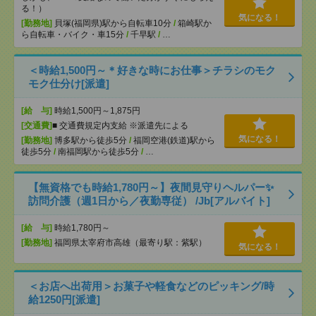
る！）
気になる！
[勤務地]
貝塚(福岡県)駅から自転車10分
/
箱崎駅か
ら自転車・バイク・車15分
/
千早駅
/
…
＜時給1,500円～＊好きな時にお仕事＞チラシのモク
モク仕分け[派遣]
[給 与]
時給1,500円～1,875円
[交通費]
■ 交通費規定内支給 ※派遣先による
気になる！
[勤務地]
博多駅から徒歩5分
/
福岡空港(鉄道)駅から
徒歩5分
/
南福岡駅から徒歩5分
/
…
【無資格でも時給1,780円～】夜間見守りヘルパー✨
訪問介護（週1日から／夜勤専従） /Jb[アルバイト]
[給 与]
時給1,780円～
[勤務地]
福岡県太宰府市高雄（最寄り駅：紫駅）
気になる！
＜お店へ出荷用＞お菓子や軽食などのピッキング/時
給1250円[派遣]