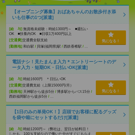
【オープニング募集】おばあちゃんのお散歩付き添
いも仕事の1つ[派遣]
[給 与]
無資格未経験：時給1300円～ ■週払い
OK ■扶養内OK ■日収1万400円以上
[交通費]
交通費全額支給
気になる！
[勤務地]
和白駅
/
貝塚(福岡県)駅
/
西鉄香椎駅
/
…
電話ナシ！見たまんま入力＊エントリーシートのデ
ータ入力・短期OK・日払いOK[派遣]
[給 与]
時給1600円 ＊日払いOK
[交通費]
交通費支給（上限15000円/月）
気になる！
[勤務地]
天神駅から徒歩5分
/
博多駅からバス15分
/
西鉄福岡駅から徒歩5分
/
…
【1日のみの単発OK！】店頭でお客様に配るグッズ
を袋や箱にセットするだけ[派遣]
[給 与]
時給1200円～（弊社は、翌日が給料日！
しかも、100％支給なので働いた分がすぐにもらえ