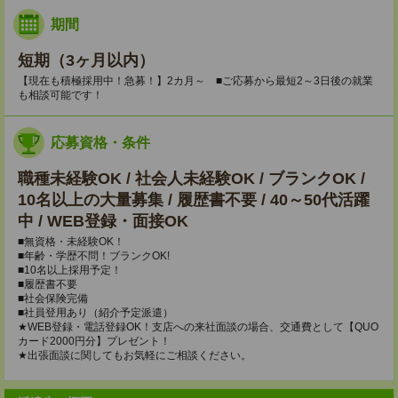
期間
短期（3ヶ月以内）
【現在も積極採用中！急募！】2カ月～ ■ご応募から最短2～3日後の就業
も相談可能です！
応募資格・条件
職種未経験OK / 社会人未経験OK / ブランクOK /
10名以上の大量募集 / 履歴書不要 / 40～50代活躍
中 / WEB登録・面接OK
■無資格・未経験OK！
■年齢・学歴不問！ブランクOK!
■10名以上採用予定！
■履歴書不要
■社会保険完備
■社員登用あり（紹介予定派遣）
★WEB登録・電話登録OK！支店への来社面談の場合、交通費として【QUO
カード2000円分】プレゼント！
★出張面談に関してもお気軽にご相談ください。