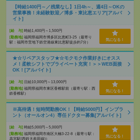
【時給1400円～／残業なし】1日4h～、週4日～OKの
営業事務！未経験歓迎／博多・東比恵エリア[アルバ
イト]
[給 与]
時給1,400円～1,500円
[勤務地]
福岡県福岡市博多区比恵町3-25（最寄り
気になる！
駅：福岡市営地下鉄空港線東比恵駅徒歩約7分）
★☆リペアスタッフ★☆モクモク作業好きにオスス
メ！柔軟シフトでプライベート充実！＞＞WEB面接
OK！[アルバイト]
[給 与]
日給10,000円～13,000円
[勤務地]
福岡県福岡市東区香椎駅前（最寄り駅：西
気になる！
鉄香椎駅）
※高待遇！短時間勤務OK！【時給5000円】インプラ
ント（オールオン4）専任ドクター募集[アルバイト]
[給 与]
時給5,000円～5,000円
[勤務地]
福岡県福岡市南区大楠3-22-8（最寄り駅：
気になる！
高宮駅(西鉄大牟田線)）