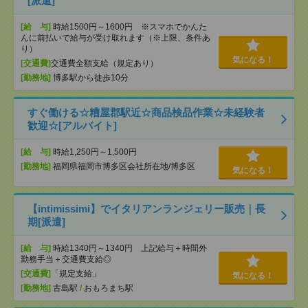
[派遣]
[給 与]
時給1500円～1600円 ※スマホでかんた
んに前払いで給与が受け取れます（※上限、条件あ
り）
気になる！
[交通費]
交通費全額支給（規定あり）
[勤務地]
博多駅から徒歩10分
すぐ働ける☆糟屋郡駅近☆商品検品作業☆未経験者
歓迎☆[アルバイト]
[給 与]
時給1,250円～1,500円
[勤務地]
福岡県福岡市博多区会社所在地/博多区
気になる！
【intimissimi】でイタリアンランジェリー販売｜長
期[派遣]
[給 与]
時給1340円～1340円 上記給与＋時間外
勤務手当＋交通費支給◎
[交通費]
「規定支給」
気になる！
[勤務地]
古島駅
/
おもろまち駅