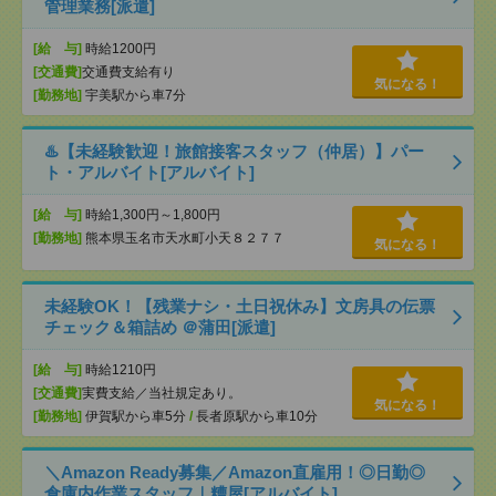
管理業務[派遣]
[給 与]
時給1200円
[交通費]
交通費支給有り
気になる！
[勤務地]
宇美駅から車7分
♨️【未経験歓迎！旅館接客スタッフ（仲居）】パー
ト・アルバイト[アルバイト]
[給 与]
時給1,300円～1,800円
[勤務地]
熊本県玉名市天水町小天８２７７
気になる！
未経験OK！【残業ナシ・土日祝休み】文房具の伝票
チェック＆箱詰め ＠蒲田[派遣]
[給 与]
時給1210円
[交通費]
実費支給／当社規定あり。
気になる！
[勤務地]
伊賀駅から車5分
/
長者原駅から車10分
＼Amazon Ready募集／Amazon直雇用！◎日勤◎
倉庫内作業スタッフ｜糟屋[アルバイト]