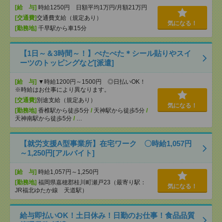
[給 与]
時給1250円 日額平均1万円/月額21万円
[交通費]
交通費支給（規定あり）
気になる！
[勤務地]
千早駅から車15分
【1日～＆3時間～！】ぺたぺた＊シール貼りやスイ
ーツのトッピングなど[派遣]
[給 与]
▼時給1200円～1500円 ◎日払いOK！
※時給はお仕事により異なります。
[交通費]
別途支給（規定あり）
気になる！
[勤務地]
香椎駅から徒歩5分
/
天神駅から徒歩5分
/
天神南駅から徒歩5分
/
…
【就労支援A型事業所】在宅ワーク 〇時給1,057円
～1,250円[アルバイト]
[給 与]
時給1,057円～1,250円
[勤務地]
福岡県嘉穂郡桂川町瀬戸23（最寄り駅：
気になる！
JR福北ゆたか線 天道駅）
給与即払いOK！土日休み！日勤のお仕事！食品品質