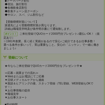
◆テーマパーク割引
◆宿泊、旅行割引
◆各種飲食店割引
◆飲食チェーン店クーポン
◆サロン、スパ、ジム割引など
【受動喫煙対策について】
派遣先により受動喫煙対策が異なります。
詳細は職場見学時及び条件明示書にて通知致します。
ご来社登録でQUOカード2000円分プレゼント♪週払いOK！（規
ポイント！
定あり）
☆1981年創業。長く続く実績があるので安心♪ご紹介できるお仕事多数！
選べる条件が多いって、実は重要なこと。安心の「ニッケン」で一緒に働き
ましょう♪
登録について
★今ならご来社登録でQUOカード2000円分をプレゼント中★
≪応募～就業までの流れ≫
▼Webまたはお電話にてご応募
▼日研メディカルケアから連絡
▼面談＆ヒアリングの後、スタッフ登録（TEL登録、WEB登録もOKで
す！）
▼お仕事情報の提供
▼職場見学
▼お仕事スタート
■受付時間