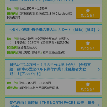
[給 与]
時給1,250円～1,250円
[勤務地]
福岡県糟屋郡粕屋町江辻840-2 Logiport福
気になる！
岡粕屋3階
<タイパ抜群>複合機の搬入出サポート（日勤）[派遣]
[給 与]
時給1450円 ※交通費全額支給（規定あ
り） 【月収例】26.8万円（20日勤務＋残業20h）
[交通費]
交通費支給あり
気になる！
[勤務地]
東比恵駅
/
博多駅
/
福岡空港(鉄道)駅
日払い可1.2万円～！月の半分は早上がり！(全額支
給！)新車の固定ベルト締付作業！未経験者大歓
迎！！[アルバイト]
[給 与]
日給12,000円～18,000円
[勤務地]
福岡県北九州市門司区新門司北
気になる！
髪色自由！高時給【THE NORTH FACE】販売 博多