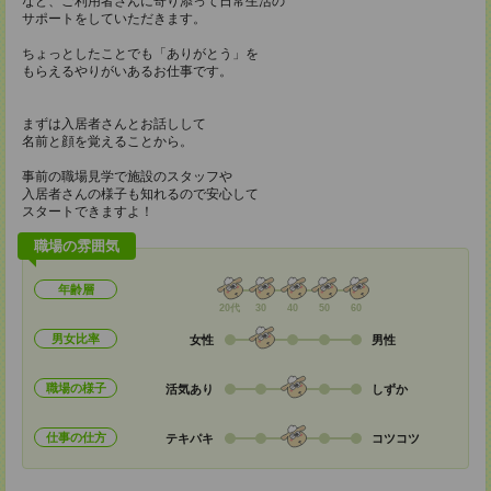
など、ご利用者さんに寄り添って日常生活の
サポートをしていただきます。
ちょっとしたことでも「ありがとう」を
もらえるやりがいあるお仕事です。
まずは入居者さんとお話しして
名前と顔を覚えることから。
事前の職場見学で施設のスタッフや
入居者さんの様子も知れるので安心して
スタートできますよ！
職場の雰囲気
年齢層
20代
30
40
50
60
男女比率
女性
男性
職場の様子
活気あり
しずか
仕事の仕方
テキパキ
コツコツ