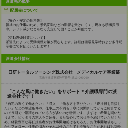
派遣先の概要
配属先について
【安心・安定の勤務先】
福祉のお仕事のため、景気変動などの影響を受けにくく、現在も積極採用
中。シフト減少などもなく安定して働くことが可能です。
【受動喫煙対策について】
派遣先によって受動喫煙対策が異なります。詳細は職場見学時および条件明
示書にてお伝えいたします！
派遣会社情報
日研トータルソーシング株式会社 メディカルケア事業部
労働者派遣事業許可番号:派13-060060
「こんな風に働きたい」をサポート＊介護職専門の派
遣会社です！
「自宅の近くで働きたい」「収入」「働き方を選びたい」「正社員を目指し
たい」などの希望条件や、仕事上の不満も丁寧にお聞きしてからご紹介する
ので長期でご活躍されている方が多いのが特長です。まずはご希望を聞いた
うえで、ピッタリの求人をご紹介。また安心してお仕事を続けていただくた
め、経験豊富な専任担当者がお仕事開始前はもちろん、お仕事開始後もしっ
かりフォロー。仕事の悩みやそれ以外のことでも不安なことがあればお気軽