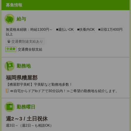
募集情報
給与
無資格未経験：時給1300円～ ■週払いOK ■扶養内OK ■日収1万400円
以上
交通費別途支給あり
交通費全額支給
交通費
勤務地
福岡県糟屋郡
【糟屋郡宇美町】宇美駅など勤務地多数！
≪自宅からドアtoドアで30分以内！≫ご希望の勤務地を紹介します。
勤務曜日
週2～3 / 土日祝休
週3日～（週2日～も相談OK）