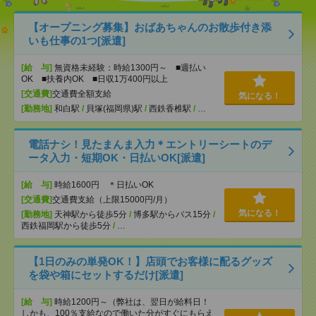
【オープニング募集】おばあちゃんのお散歩付き添
いも仕事の1つ[派遣]
[給 与]
無資格未経験：時給1300円～ ■週払い
OK ■扶養内OK ■日収1万400円以上
[交通費]
交通費全額支給
気になる！
[勤務地]
和白駅
/
貝塚(福岡県)駅
/
西鉄香椎駅
/
…
電話ナシ！見たまんま入力＊エントリーシートのデ
ータ入力・短期OK・日払いOK[派遣]
[給 与]
時給1600円 ＊日払いOK
[交通費]
交通費支給（上限15000円/月）
気になる！
[勤務地]
天神駅から徒歩5分
/
博多駅からバス15分
/
西鉄福岡駅から徒歩5分
/
…
【1日のみの単発OK！】店頭でお客様に配るグッズ
を袋や箱にセットするだけ[派遣]
[給 与]
時給1200円～（弊社は、翌日が給料日！
しかも、100％支給なので働いた分がすぐにもらえ