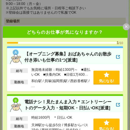
9:00～18:00（月～金）
※上記以外でもお気軽に場所・日程等ご相談下さい
※登録会は面接ではありませんので私服でOK
登録場所
×
メディカルケア事業部 博多オフィス
どちらのお仕事が気になりますか？
福岡県福岡市博多区博多駅前2-1-1 福岡朝日ビル 5F 510号室
TEL：0120-802-274
1
/10
MAIL：
tenshoku@nikken-ts.jp
担当：採用担当
【オープニング募集】おばあちゃんのお散歩
メディカルケア事業部 小倉オフィス
付き添いも仕事の1つ[派遣]
福岡県北九州市小倉北区米町1-3-1 明治安田生命北九州ビル3F
無資格未経験：時給1300円～ ■週払
給与
TEL：0120-802-274
いOK ■扶養内OK ■日収1万400円
MAIL：
tenshoku@nikken-ts.jp
以上
和白駅 / 貝塚(福岡県)駅 / 西鉄香椎駅 /
気になる!
担当：採用担当
勤務地
…
メディカルケア事業部 熊本オフィス
熊本県熊本市中央区花畑町1-7 MY熊本ビル2F 2-3号室
TEL：0120-917-473
電話ナシ！見たまんま入力＊エントリーシー
MAIL：
tenshoku@nikken-ts.jp
トのデータ入力・短期OK・日払いOK[派遣]
担当：採用担当
時給1600円 ＊日払いOK
登録交通費
給与
天神駅から徒歩5分 / 博多駅からバス
勤務地
★今ならご来社登録でQUOカード2000円分をプレゼント中★
気になる!
15分 / 西鉄福岡駅から徒歩5分 / …