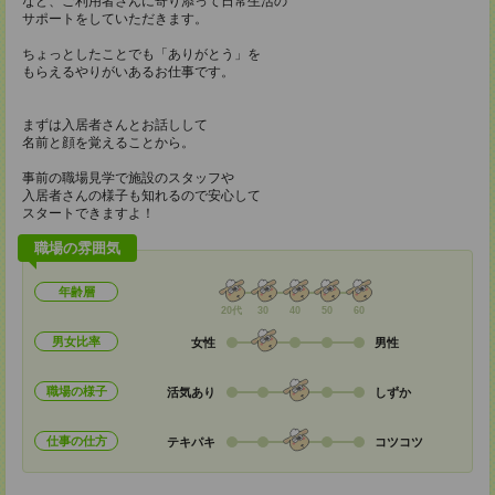
など、ご利用者さんに寄り添って日常生活の
サポートをしていただきます。
ちょっとしたことでも「ありがとう」を
もらえるやりがいあるお仕事です。
まずは入居者さんとお話しして
名前と顔を覚えることから。
事前の職場見学で施設のスタッフや
入居者さんの様子も知れるので安心して
スタートできますよ！
職場の雰囲気
年齢層
20代
30
40
50
60
男女比率
女性
男性
職場の様子
活気あり
しずか
仕事の仕方
テキパキ
コツコツ