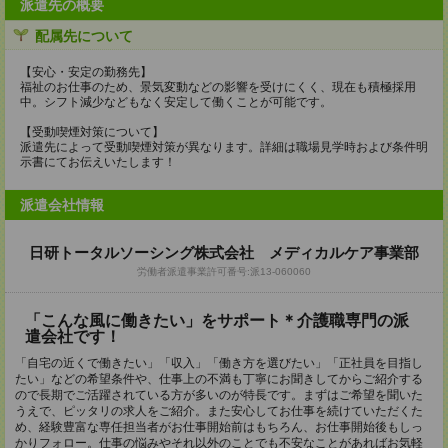
派遣先の概要
配属先について
【安心・安定の勤務先】
福祉のお仕事のため、景気変動などの影響を受けにくく、現在も積極採用
中。シフト減少などもなく安定して働くことが可能です。
【受動喫煙対策について】
派遣先によって受動喫煙対策が異なります。詳細は職場見学時および条件明
示書にてお伝えいたします！
派遣会社情報
日研トータルソーシング株式会社 メディカルケア事業部
労働者派遣事業許可番号:派13-060060
「こんな風に働きたい」をサポート＊介護職専門の派
遣会社です！
「自宅の近くで働きたい」「収入」「働き方を選びたい」「正社員を目指し
たい」などの希望条件や、仕事上の不満も丁寧にお聞きしてからご紹介する
ので長期でご活躍されている方が多いのが特長です。まずはご希望を聞いた
うえで、ピッタリの求人をご紹介。また安心してお仕事を続けていただくた
め、経験豊富な専任担当者がお仕事開始前はもちろん、お仕事開始後もしっ
かりフォロー。仕事の悩みやそれ以外のことでも不安なことがあればお気軽