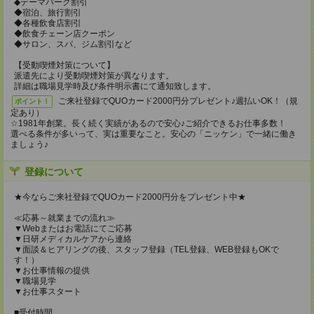
◆テーマパーク割引
◆宿泊、旅行割引
◆各種飲食店割引
◆飲食チェーン店クーポン
◆サロン、スパ、ジム割引など
【受動喫煙対策について】
派遣先により受動喫煙対策が異なります。
詳細は職場見学時及び条件明示書にて通知致します。
ご来社登録でQUOカード2000円分プレゼント♪週払いOK！（規
ポイント！
定あり）
☆1981年創業。長く続く実績があるので安心♪ご紹介できるお仕事多数！
選べる条件が多いって、実は重要なこと。安心の「ニッケン」で一緒に働き
ましょう♪
登録について
★今ならご来社登録でQUOカード2000円分をプレゼント中★
≪応募～就業までの流れ≫
▼Webまたはお電話にてご応募
▼日研メディカルケアから連絡
▼面談＆ヒアリングの後、スタッフ登録（TEL登録、WEB登録もOKで
す！）
▼お仕事情報の提供
▼職場見学
▼お仕事スタート
■受付時間