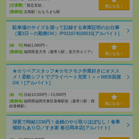
[交通費]
「規定支給」
気になる！
[勤務地]
古島駅
/
おもろまち駅
駐車場のサイズを測って記録する車庫証明のお仕事
（週3日～の勤務OK）/P011074026015[アルバイト]
[給 与]
時給1,060円～
[勤務地]
福岡県直方市（最寄り駅：直方市エリア）
気になる！
★☆リペアスタッフ★☆モクモク作業好きにオスス
メ！柔軟シフトでプライベート充実！＞＞WEB面接
OK！[アルバイト]
[給 与]
日給10,000円～13,000円
[勤務地]
福岡県福岡市東区香椎駅前（最寄り駅：西
気になる！
鉄香椎駅）
深夜で時給1338円！金銭のやり取りほぼなし！食事
補助もあり◎／すき家 春日岡本店[アルバイト]