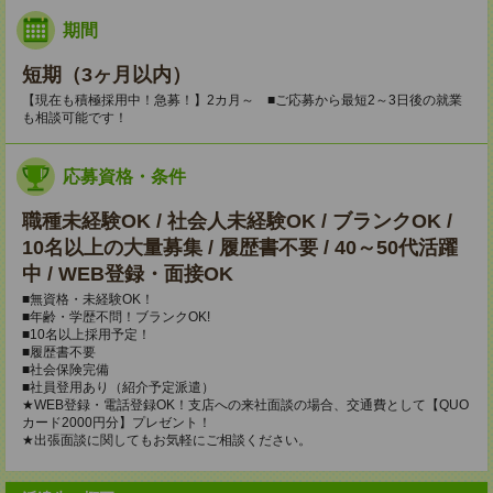
期間
短期（3ヶ月以内）
【現在も積極採用中！急募！】2カ月～ ■ご応募から最短2～3日後の就業
も相談可能です！
応募資格・条件
職種未経験OK / 社会人未経験OK / ブランクOK /
10名以上の大量募集 / 履歴書不要 / 40～50代活躍
中 / WEB登録・面接OK
■無資格・未経験OK！
■年齢・学歴不問！ブランクOK!
■10名以上採用予定！
■履歴書不要
■社会保険完備
■社員登用あり（紹介予定派遣）
★WEB登録・電話登録OK！支店への来社面談の場合、交通費として【QUO
カード2000円分】プレゼント！
★出張面談に関してもお気軽にご相談ください。