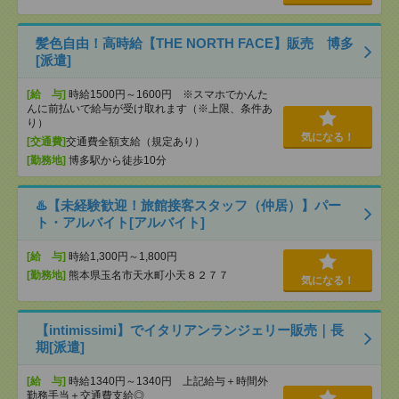
髪色自由！高時給【THE NORTH FACE】販売 博多
[派遣]
[給 与]
時給1500円～1600円 ※スマホでかんた
んに前払いで給与が受け取れます（※上限、条件あ
り）
気になる！
[交通費]
交通費全額支給（規定あり）
[勤務地]
博多駅から徒歩10分
♨️【未経験歓迎！旅館接客スタッフ（仲居）】パー
ト・アルバイト[アルバイト]
[給 与]
時給1,300円～1,800円
[勤務地]
熊本県玉名市天水町小天８２７７
気になる！
【intimissimi】でイタリアンランジェリー販売｜長
期[派遣]
[給 与]
時給1340円～1340円 上記給与＋時間外
勤務手当＋交通費支給◎