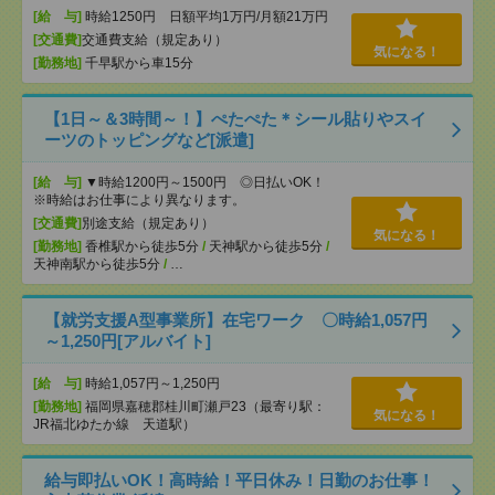
[給 与]
時給1250円 日額平均1万円/月額21万円
[交通費]
交通費支給（規定あり）
気になる！
[勤務地]
千早駅から車15分
【1日～＆3時間～！】ぺたぺた＊シール貼りやスイ
ーツのトッピングなど[派遣]
[給 与]
▼時給1200円～1500円 ◎日払いOK！
※時給はお仕事により異なります。
[交通費]
別途支給（規定あり）
気になる！
[勤務地]
香椎駅から徒歩5分
/
天神駅から徒歩5分
/
天神南駅から徒歩5分
/
…
【就労支援A型事業所】在宅ワーク 〇時給1,057円
～1,250円[アルバイト]
[給 与]
時給1,057円～1,250円
[勤務地]
福岡県嘉穂郡桂川町瀬戸23（最寄り駅：
気になる！
JR福北ゆたか線 天道駅）
給与即払いOK！高時給！平日休み！日勤のお仕事！