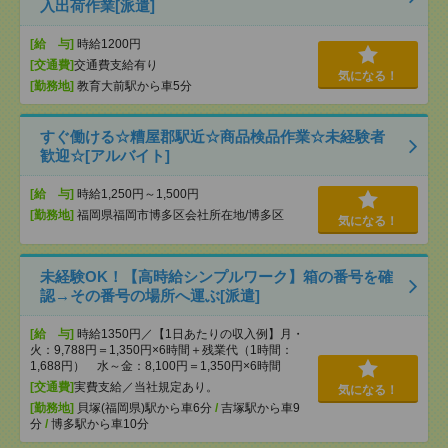
入出荷作業[派遣]
[給 与]
時給1200円
[交通費]
交通費支給有り
気になる！
[勤務地]
教育大前駅から車5分
すぐ働ける☆糟屋郡駅近☆商品検品作業☆未経験者
歓迎☆[アルバイト]
[給 与]
時給1,250円～1,500円
[勤務地]
福岡県福岡市博多区会社所在地/博多区
気になる！
未経験OK！【高時給シンプルワーク】箱の番号を確
認→その番号の場所へ運ぶ[派遣]
[給 与]
時給1350円／【1日あたりの収入例】月・
火：9,788円＝1,350円×6時間＋残業代（1時間：
1,688円） 水～金：8,100円＝1,350円×6時間
[交通費]
実費支給／当社規定あり。
気になる！
[勤務地]
貝塚(福岡県)駅から車6分
/
吉塚駅から車9
分
/
博多駅から車10分