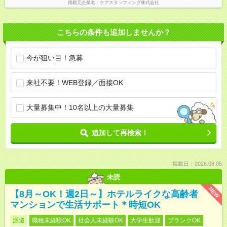
掲載元企業名
ケアスタッフィング株式会社
こちらの条件も追加しませんか？
今が狙い目！急募
来社不要！WEB登録／面接OK
大量募集中！10名以上の大量募集
追加して再検索！
掲載日：2026.08.05
未読
NEW
【8月～OK！週2日～】ホテルライクな高齢者
マンションで生活サポート＊時短OK
派遣
職種未経験OK
社会人未経験OK
大学生歓迎
ブランクOK