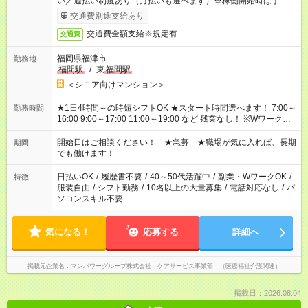
い／週払い制度あり（月払いも選べます）※稼働開始時は手続き
完了次第のお支払いとなります。
交通費別途支給あり
交通費全額支給※規定有
交通費
福岡県福津市
勤務地
福間駅
/
東
福間駅
＜シニア向けマンション＞
★1日4時間～の時短シフトOK ★スタート時間選べます！ 7:00～
勤務時間
16:00 9:00～17:00 11:00～19:00 など 残業なし！ ※Wワークの
場合、他のお仕事と合わせ週40時間超の就業はご案内できませ
ん ※法令に基づき、週20時間以上勤務は社会保険への加入対象
開始日はご相談ください！ ★急募 ★職場が気に入れば、長期
期間
となります ※労働者派遣法（日雇い派遣の原則禁止）により、
でも働けます！
短時間・短期間の就業はご案内が難しい場合があります
日払いOK
/
履歴書不要
/
40～50代活躍中
/
副業・WワークOK
/
特徴
服装自由
/
シフト勤務
/
10名以上の大量募集
/
電話対応なし
/
パ
ソコンスキル不要
気になる！
応募する
詳細へ
掲載元企業名
マンパワーグループ株式会社 ケアサービス事業部 （医療福祉介護関連）
掲載日：2026.08.04