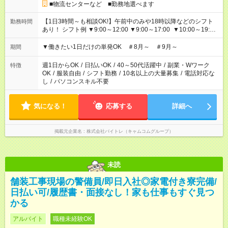
■物流センターなど ■勤務地選べます
【1日3時間～も相談OK!】午前中のみや18時以降などのシフト
勤務時間
あり！ シフト例 ▼9:00～12:00 ▼9:00～17:00 ▼10:00～19:00
▼18:00～21:00
▼働きたい1日だけの単発OK ＃8月～ ＃9月～
期間
週1日からOK
/
日払いOK
/
40～50代活躍中
/
副業・Wワーク
特徴
OK
/
服装自由
/
シフト勤務
/
10名以上の大量募集
/
電話対応な
し
/
パソコンスキル不要
気になる！
応募する
詳細へ
掲載元企業名
株式会社バイトレ（キャムコムグループ）
未読
舗装工事現場の警備員/即日入社◎家電付き寮完備/
日払い可/履歴書・面接なし！家も仕事もすぐ見つ
かる
アルバイト
職種未経験OK