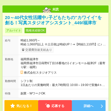
未読
20～40代女性活躍中♪子どもたちの"カワイイ"を
創る！写真スタジオアシスタント_449/福津市
アルバイト
職種未経験OK
時給1,060円～
給与
時給 1,060円以上 ※土日祝は時給UP！⇒【時給1,110円】に♪ ※
交通費もしっかり支給（月1万5000円まで） 【時給UPのチャン
交通費別途支給あり
スもたくさん！やりがいも◎】 頑張りはちゃ～んと時給に反映
します！ 《チャンス１》準社員になると… 週24ｈ以上（土日祝
福岡県福津市
勤務地
含む）のシフトインで 「準社員」に！⇒ 時給30円UP！ 《チャ
福岡県福津市日蒔野6丁目16番地の1イオンモール福津2F（最寄
ンス２》社内資格をGETすると… 年2回の昇格審査クリアで、
り駅：福間）
専門スキルをGET！⇒ 時給100円以上UPも夢じゃない！ 【急な
出費も怖くない♪前給制度あり】 「今月ピンチかも…」そんな時
株式会社スタジオアリス
も大丈夫！ 働いた分のお給料の一部を、 給料日前に受け取れる
嬉しい制度です。 【試用期間】試用期間あり 試用期間の長さ：
シフト制
勤務時間
3ヶ月 雇用形態、給与は本採用時と同じです。
1日あたりの実働時間：最大7時間/日 10:00～19:00で実働4ｈ～
◆週2日～・1日4ｈ～OK ◆土日祝勤務できる方歓迎
副業・WワークOK
特徴
気になる！
応募する
詳細へ