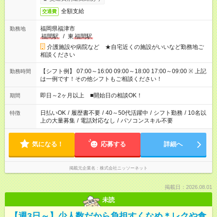
全額支給
交通費
福岡県福津市
勤務地
福間駅
/
東
福間駅
介護施設や病院など ★自宅近くの施設がいいなど勤務地ご
相談ください
【シフト例】 07:00～16:00 09:00～18:00 17:00～09:00 ※ 上記
勤務時間
は一例です！その他シフトもご相談ください！
即日～2ヶ月以上 ■開始日の相談OK！
期間
日払いOK
/
履歴書不要
/
40～50代活躍中
/
シフト勤務
/
10名以
特徴
上の大量募集
/
電話対応なし
/
パソコンスキル不要
気になる！
応募する
詳細へ
掲載元企業名
株式会社ニッソーネット
掲載日：2026.08.01
未読
【週3日～】少人数だから負担すくなめ＊レクや食