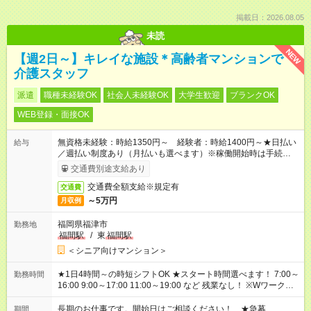
掲載日：2026.08.05
未読
NEW
【週2日～】キレイな施設＊高齢者マンションで
介護スタッフ
派遣
職種未経験OK
社会人未経験OK
大学生歓迎
ブランクOK
WEB登録・面接OK
無資格未経験：時給1350円～ 経験者：時給1400円～★日払い
給与
／週払い制度あり（月払いも選べます）※稼働開始時は手続き完
了次第のお支払いとなります。
交通費別途支給あり
交通費全額支給※規定有
交通費
～5万円
月収例
福岡県福津市
勤務地
福間駅
/
東
福間駅
＜シニア向けマンション＞
★1日4時間～の時短シフトOK ★スタート時間選べます！ 7:00～
勤務時間
16:00 9:00～17:00 11:00～19:00 など 残業なし！ ※Wワークの
場合、他のお仕事と合わせ週40時間超の就業はご案内できませ
ん ※法令に基づき、週20時間以上勤務は社会保険への加入対象
長期のお仕事です。開始日はご相談ください！ ★急募
期間