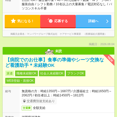
日払いOK
/
履歴書不要
/
40～50代活躍中
/
副業・WワークOK
/
特徴
服装自由
/
シフト勤務
/
10名以上の大量募集
/
電話対応なし
/
パ
ソコンスキル不要
気になる！
応募する
詳細へ
掲載元企業名
マンパワーグループ株式会社 ケアサービス事業部 （医療福祉介護関連）
掲載日：2026.08.04
未読
NEW
【病院でのお仕事】食事の準備やシーツ交換な
ど看護助手＊未経験OK
派遣
職種未経験OK
社会人未経験OK
ブランクOK
WEB登録・面接OK
無資格の方：時給1350円～1687円 / 介護福祉士：時給1650円～
給与
2062円 / 初任者以上：時給1450円～1812円
交通費別途支給あり
全額支給
交通費