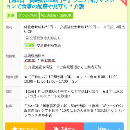
【週2日＊高時給1450円～】シニア向けマンシ
ョンで食事の配膳や見守り＊介護
派遣
ブランクOK
WEB登録・面接OK
経験者時給1450円～ 介護福祉士時給1500円～ ※日払い/週払
給与
いOK
交通費別途支給あり
交通費全額支給
交通費
福岡県福津市
勤務地
福間駅
/
東
福間駅
介護施設や病院 ※ご自宅近辺からご案内可能
★【日勤のみ】1日5時間～OK！ ≪シフト例≫ 9:00～14:00
勤務時間
10:00～15:00 12:00～17:00 など
【急募】即日勤務OK！中旬～など開始日相談可 ★まずはお試
期間
し2カ月～のスタートも歓迎！
日払いOK
/
履歴書不要
/
40～50代活躍中
/
副業・WワークOK
/
特徴
服装自由
/
シフト勤務
/
10名以上の大量募集
/
電話対応なし
/
パ
ソコンスキル不要
気になる！
応募する
詳細へ