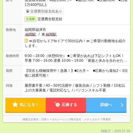
無資格未経験：時給1300円～ ■週払いOK ■扶養内OK ■日収
給与
1万400円以上
交通費別途支給あり
交通費全額支給
交通費
福岡県福津市
勤務地
福間駅
/
東
福間駅
≪自宅からドアtoドアで30分以内！≫ご希望の勤務地を紹介
します。
9:00～18:00（休憩60分） ■ご希望があれば下記シフトもOK！
勤務時間
早番 7:00～16:00 遅番 10:00～19:00 「家族と休みを合わせた
い」 「余裕を持って夕飯の準備がしたい」 「できれば残業はし
たくない」 など、ご希望を教えてくださいね。 ※Wワーク希望
【現在も積極採用中！急募！】■2カ月～ ■応募から最短2～3日
期間
の方へ 今ご覧のお仕事で希望する勤務時間と、もう1つのお仕事
後に就業可能！
の勤務時間。 合計で週40時間を超える場合は応募できません。
履歴書不要
/
40～50代活躍中
/
服装自由
/
シフト勤務
/
10名以
特徴
上の大量募集
/
電話対応なし
/
パソコンスキル不要
気になる！
応募する
詳細へ
掲載元企業名
日研トータルソーシング株式会社 メディカルケア事業部
掲載日：2026.07.29