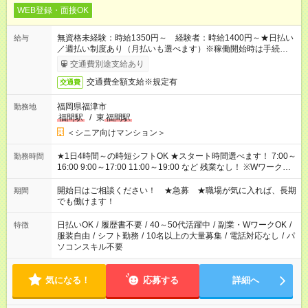
WEB登録・面接OK
無資格未経験：時給1350円～ 経験者：時給1400円～★日払い
給与
／週払い制度あり（月払いも選べます）※稼働開始時は手続き完
了次第のお支払いとなります。
交通費別途支給あり
交通費全額支給※規定有
交通費
福岡県福津市
勤務地
福間駅
/
東
福間駅
＜シニア向けマンション＞
★1日4時間～の時短シフトOK ★スタート時間選べます！ 7:00～
勤務時間
16:00 9:00～17:00 11:00～19:00 など 残業なし！ ※Wワークの
場合、他のお仕事と合わせ週40時間超の就業はご案内できませ
ん ※法令に基づき、週20時間以上勤務は社会保険への加入対象
開始日はご相談ください！ ★急募 ★職場が気に入れば、長期
期間
となります ※労働者派遣法（日雇い派遣の原則禁止）により、
でも働けます！
短時間・短期間の就業はご案内が難しい場合があります
日払いOK
/
履歴書不要
/
40～50代活躍中
/
副業・WワークOK
/
特徴
服装自由
/
シフト勤務
/
10名以上の大量募集
/
電話対応なし
/
パ
ソコンスキル不要
気になる！
応募する
詳細へ