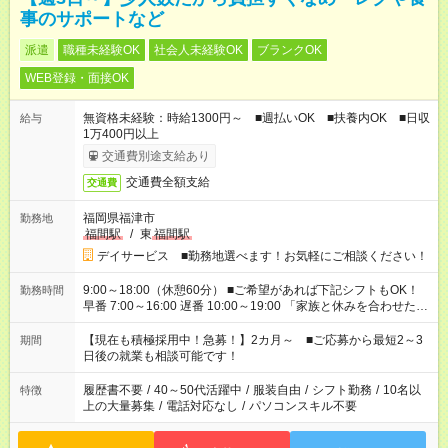
事のサポートなど
派遣
職種未経験OK
社会人未経験OK
ブランクOK
WEB登録・面接OK
無資格未経験：時給1300円～ ■週払いOK ■扶養内OK ■日収
給与
1万400円以上
交通費別途支給あり
交通費全額支給
交通費
福岡県福津市
勤務地
福間駅
/
東
福間駅
デイサービス ■勤務地選べます！お気軽にご相談ください！
9:00～18:00（休憩60分） ■ご希望があれば下記シフトもOK！
勤務時間
早番 7:00～16:00 遅番 10:00～19:00 「家族と休みを合わせた
い」 「余裕を持って夕飯の準備がしたい」 「できれば残業はし
たくない」 など、ご希望を教えてくださいね。 ※Wワーク希望
【現在も積極採用中！急募！】2カ月～ ■ご応募から最短2～3
期間
の方へ 今ご覧のお仕事で希望する勤務時間と、もう1つのお仕事
日後の就業も相談可能です！
の勤務時間。 合計で週40時間を超える場合は応募できません。
履歴書不要
/
40～50代活躍中
/
服装自由
/
シフト勤務
/
10名以
特徴
上の大量募集
/
電話対応なし
/
パソコンスキル不要