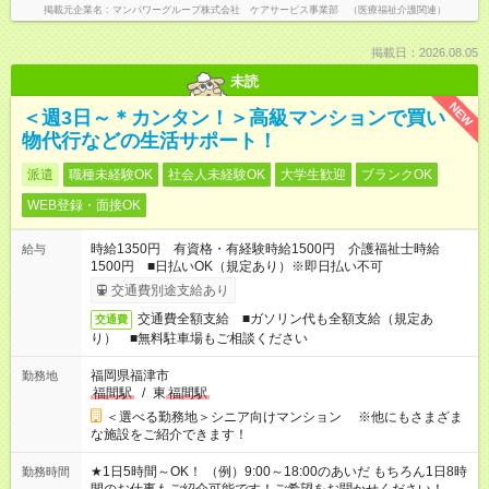
掲載元企業名
マンパワーグループ株式会社 ケアサービス事業部 （医療福祉介護関連）
掲載日：2026.08.05
未読
NEW
＜週3日～＊カンタン！＞高級マンションで買い
物代行などの生活サポート！
派遣
職種未経験OK
社会人未経験OK
大学生歓迎
ブランクOK
WEB登録・面接OK
時給1350円 有資格・有経験時給1500円 介護福祉士時給
給与
1500円 ■日払いOK（規定あり）※即日払い不可
交通費別途支給あり
交通費全額支給 ■ガソリン代も全額支給（規定あ
交通費
り） ■無料駐車場もご相談ください
福岡県福津市
勤務地
福間駅
/
東
福間駅
＜選べる勤務地＞シニア向けマンション ※他にもさまざま
な施設をご紹介できます！
★1日5時間～OK！ （例）9:00～18:00のあいだ もちろん1日8時
勤務時間