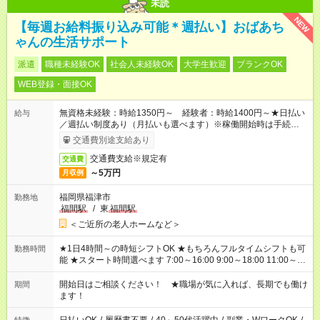
未読
NEW
【毎週お給料振り込み可能＊週払い】おばあち
ゃんの生活サポート
派遣
職種未経験OK
社会人未経験OK
大学生歓迎
ブランクOK
WEB登録・面接OK
無資格未経験：時給1350円～ 経験者：時給1400円～★日払い
給与
／週払い制度あり（月払いも選べます）※稼働開始時は手続き完
了次第のお支払いとなります。
交通費別途支給あり
交通費支給※規定有
交通費
～5万円
月収例
福岡県福津市
勤務地
福間駅
/
東
福間駅
＜ご近所の老人ホームなど＞
★1日4時間～の時短シフトOK ★もちろんフルタイムシフトも可
勤務時間
能 ★スタート時間選べます 7:00～16:00 9:00～18:00 11:00～
20:00 など 残業なし！ ※Wワークの場合、他のお仕事と合わせ
週40時間超の就業はご案内できません ※法令に基づき、週20時
開始日はご相談ください！ ★職場が気に入れば、長期でも働け
期間
間以上勤務は社会保険への加入対象となります ※労働者派遣法
ます！
（日雇い派遣の原則禁止）により、短時間・短期間の就業はご
案内が難しい場合があります