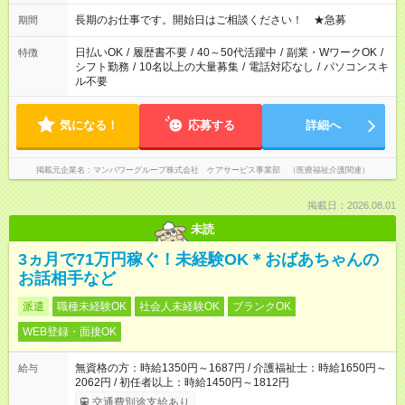
18：00 11：00～20：00 など ※Wワークの場合、他のお仕事と
合わせ週40時間超の就業はご案内できません ※法令に基づき、
長期のお仕事です。開始日はご相談ください！ ★急募
期間
週20時間以上勤務は社会保険への加入対象となります ※労働者
派遣法（日雇い派遣の原則禁止）により、短時間・短期間の就
日払いOK
/
履歴書不要
/
40～50代活躍中
/
副業・WワークOK
/
特徴
業はご案内が難しい場合があります
シフト勤務
/
10名以上の大量募集
/
電話対応なし
/
パソコンスキ
ル不要
気になる！
応募する
詳細へ
掲載元企業名
マンパワーグループ株式会社 ケアサービス事業部 （医療福祉介護関連）
掲載日：2026.08.01
未読
3ヵ月で71万円稼ぐ！未経験OK＊おばあちゃんの
お話相手など
派遣
職種未経験OK
社会人未経験OK
ブランクOK
WEB登録・面接OK
無資格の方：時給1350円～1687円 / 介護福祉士：時給1650円～
給与
2062円 / 初任者以上：時給1450円～1812円
交通費別途支給あり