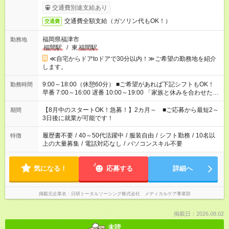
交通費別途支給あり
交通費全額支給（ガソリン代もOK！）
交通費
福岡県福津市
勤務地
福間駅
/
東
福間駅
≪自宅からドアtoドアで30分以内！≫ご希望の勤務地を紹介
します。
9:00～18:00（休憩60分） ■ご希望があれば下記シフトもOK！
勤務時間
早番 7:00～16:00 遅番 10:00～19:00 「家族と休みを合わせた
い」 「余裕を持って夕飯の準備がしたい」 「できれば残業はし
たくない」 など、ご希望を教えてくださいね。 ※Wワーク希望
【8月中のスタートOK！急募！】2カ月～ ■ご応募から最短2～
期間
の方へ 今ご覧のお仕事で希望する勤務時間と、もう1つのお仕事
3日後に就業が可能です！
の勤務時間。 合計で週40時間を超える場合は応募できません。
履歴書不要
/
40～50代活躍中
/
服装自由
/
シフト勤務
/
10名以
特徴
上の大量募集
/
電話対応なし
/
パソコンスキル不要
気になる！
応募する
詳細へ
掲載元企業名
日研トータルソーシング株式会社 メディカルケア事業部
掲載日：2026.08.02
未読