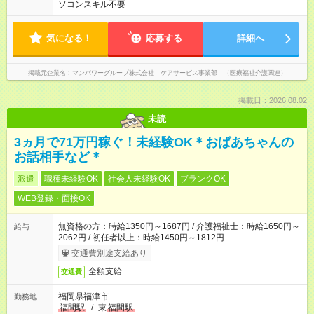
ソコンスキル不要
気になる！
応募する
詳細へ
掲載元企業名
マンパワーグループ株式会社 ケアサービス事業部 （医療福祉介護関連）
掲載日：2026.08.02
未読
3ヵ月で71万円稼ぐ！未経験OK＊おばあちゃんの
お話相手など＊
派遣
職種未経験OK
社会人未経験OK
ブランクOK
WEB登録・面接OK
無資格の方：時給1350円～1687円 / 介護福祉士：時給1650円～
給与
2062円 / 初任者以上：時給1450円～1812円
交通費別途支給あり
全額支給
交通費
福岡県福津市
勤務地
福間駅
/
東
福間駅