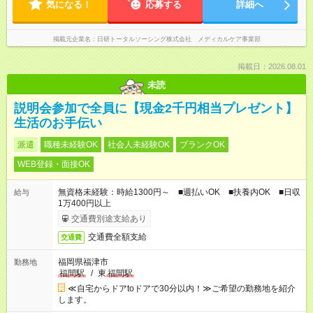
気になる！
応募する
詳細へ
掲載元企業名
日研トータルソーシング株式会社 メディカルケア事業部
掲載日：2026.08.01
未読
説明会参加で全員に【現金2千円相当プレゼント】
生活のお手伝い
派遣
職種未経験OK
社会人未経験OK
ブランクOK
WEB登録・面接OK
無資格未経験：時給1300円～ ■週払いOK ■扶養内OK ■日収
給与
1万400円以上
交通費別途支給あり
交通費全額支給
交通費
福岡県福津市
勤務地
福間駅
/
東
福間駅
≪自宅からドアtoドアで30分以内！≫ご希望の勤務地を紹介
します。