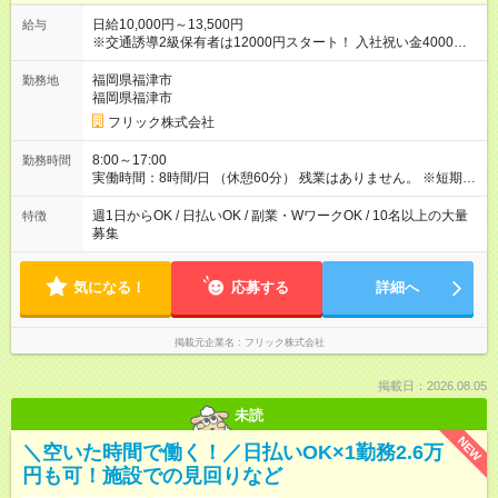
日給10,000円～13,500円
給与
※交通誘導2級保有者は12000円スタート！ 入社祝い金4000円
【試用期間】試用期間なし
福岡県福津市
勤務地
福岡県福津市
フリック株式会社
8:00～17:00
勤務時間
実働時間：8時間/日 （休憩60分） 残業はありません。 ※短期の
募集は行っておりません。予めご了承くださいませ。
週1日からOK / 日払いOK / 副業・WワークOK / 10名以上の大量
特徴
募集
気になる！
応募する
詳細へ
掲載元企業名
フリック株式会社
掲載日：2026.08.05
未読
NEW
＼空いた時間で働く！／日払いOK×1勤務2.6万
円も可！施設での見回りなど