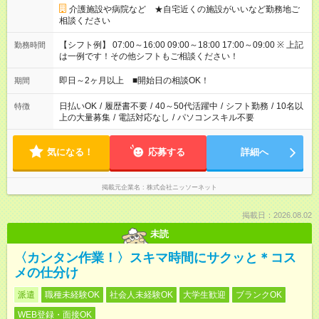
介護施設や病院など ★自宅近くの施設がいいなど勤務地ご
相談ください
【シフト例】 07:00～16:00 09:00～18:00 17:00～09:00 ※ 上記
勤務時間
は一例です！その他シフトもご相談ください！
即日～2ヶ月以上 ■開始日の相談OK！
期間
日払いOK
/
履歴書不要
/
40～50代活躍中
/
シフト勤務
/
10名以
特徴
上の大量募集
/
電話対応なし
/
パソコンスキル不要
気になる！
応募する
詳細へ
掲載元企業名
株式会社ニッソーネット
掲載日：2026.08.02
未読
〈カンタン作業！〉スキマ時間にサクッと＊コス
メの仕分け
派遣
職種未経験OK
社会人未経験OK
大学生歓迎
ブランクOK
WEB登録・面接OK