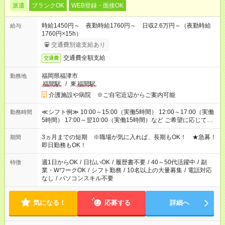
派遣
ブランクOK
WEB登録・面接OK
時給1450円～ 夜勤時給1760円～ 日収2.6万円～（夜勤時給
給与
1760円×15h）
交通費別途支給あり
交通費全額支給
交通費
福岡県福津市
勤務地
福間駅
/
東
福間駅
介護施設や病院 ※ご自宅近辺からご案内可能
≪シフト例≫ 10:00～15:00（実働5時間） 12:00～17:00（実働
勤務時間
5時間） 17:00～翌10:00（実働15時間）など ご希望に応じて、
働く時間は調整できます！ お気軽に担当へ相談ください！
3ヵ月までの短期 ※職場が気に入れば、長期もOK！ ★急募！
期間
即日勤務もOK！
週1日からOK
/
日払いOK
/
履歴書不要
/
40～50代活躍中
/
副
特徴
業・WワークOK
/
シフト勤務
/
10名以上の大量募集
/
電話対応
なし
/
パソコンスキル不要
気になる！
応募する
詳細へ