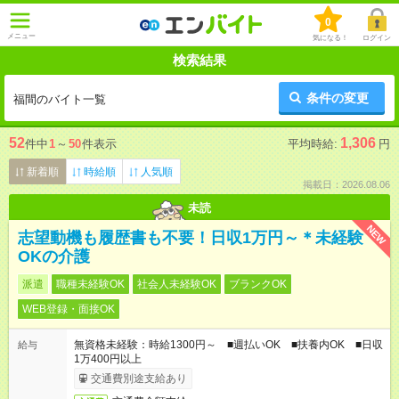
0
メニュー
気になる！
ログイン
検索結果
条件の変更
福間のバイト一覧
52
1,306
件中
1
～
50
件表示
平均時給:
円
新着順
時給順
人気順
掲載日：2026.08.06
未読
NEW
志望動機も履歴書も不要！日収1万円～＊未経験
OKの介護
派遣
職種未経験OK
社会人未経験OK
ブランクOK
WEB登録・面接OK
無資格未経験：時給1300円～ ■週払いOK ■扶養内OK ■日収
給与
1万400円以上
交通費別途支給あり