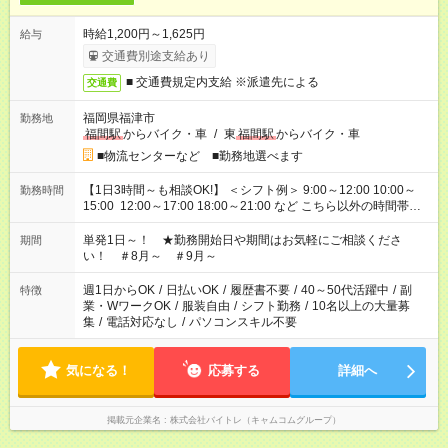
時給1,200円～1,625円
給与
交通費別途支給あり
■ 交通費規定内支給 ※派遣先による
交通費
福岡県福津市
勤務地
福間駅
からバイク・車
/
東
福間駅
からバイク・車
■物流センターなど ■勤務地選べます
【1日3時間～も相談OK!】 ＜シフト例＞ 9:00～12:00 10:00～
勤務時間
15:00 12:00～17:00 18:00～21:00 など こちら以外の時間帯も
お気軽にご相談ください！
単発1日～！ ★勤務開始日や期間はお気軽にご相談くださ
期間
い！ ＃8月～ ＃9月～
週1日からOK
/
日払いOK
/
履歴書不要
/
40～50代活躍中
/
副
特徴
業・WワークOK
/
服装自由
/
シフト勤務
/
10名以上の大量募
集
/
電話対応なし
/
パソコンスキル不要
気になる！
応募する
詳細へ
掲載元企業名
株式会社バイトレ（キャムコムグループ）