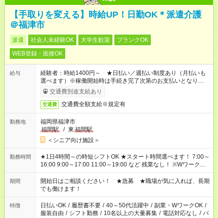
【手取りを変える】時給UP！日勤OK＊派遣介護
＠福津市
派遣
社会人未経験OK
大学生歓迎
ブランクOK
WEB登録・面接OK
経験者：時給1400円～ ★日払い／週払い制度あり（月払いも
給与
選べます）※稼働開始時は手続き完了次第のお支払いとなりま
す。
交通費別途支給あり
交通費全額支給※規定有
交通費
福岡県福津市
勤務地
福間駅
/
東
福間駅
＜シニア向け施設＞
★1日4時間～の時短シフトOK ★スタート時間選べます！ 7:00～
勤務時間
16:00 9:00～17:00 11:00～19:00 など 残業なし！ ※Wワークの
場合、他のお仕事と合わせ週40時間超の就業はご案内できませ
ん ※法令に基づき、週20時間以上勤務は社会保険への加入対象
開始日はご相談ください！ ★急募 ★職場が気に入れば、長期
期間
となります ※労働者派遣法（日雇い派遣の原則禁止）により、
でも働けます！
短時間・短期間の就業はご案内が難しい場合があります
日払いOK
/
履歴書不要
/
40～50代活躍中
/
副業・WワークOK
/
特徴
服装自由
/
シフト勤務
/
10名以上の大量募集
/
電話対応なし
/
パ