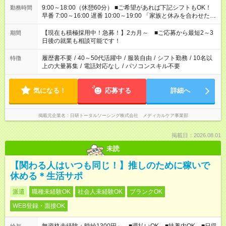
9:00～18:00（休憩60分） ■ご希望があれば下記シフトもOK！
勤務時間
早番 7:00～16:00 遅番 10:00～19:00 「家族と休みを合わせた
い」 「余裕を持って夕飯の準備がしたい」 「できれば残業はし
たくない」 など、ご希望を教えてくださいね。 ※Wワーク希望
【現在も積極採用中！急募！】2カ月～ ■ご応募から最短2～3
期間
の方へ 今ご覧のお仕事で希望する勤務時間と、もう1つのお仕事
日後の就業も相談可能です！
の勤務時間。 合計で週40時間を超える場合は応募できません。
履歴書不要
/
40～50代活躍中
/
服装自由
/
シフト勤務
/
10名以
特徴
上の大量募集
/
電話対応なし
/
パソコンスキル不要
気になる！
応募する
詳細へ
掲載元企業名
日研トータルソーシング株式会社 メディカルケア事業部
掲載日：2026.08.01
未読
【関わる人はいつも同じ！】推しのために稼いで
休める＊生活サポ
派遣
職種未経験OK
社会人未経験OK
ブランクOK
WEB登録・面接OK