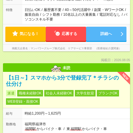
となります ※労働者派遣法（日雇い派遣の原則禁止）により、
短時間・短期間の就業はご案内が難しい場合があります
日払いOK
/
履歴書不要
/
40～50代活躍中
/
副業・WワークOK
/
特徴
服装自由
/
シフト勤務
/
10名以上の大量募集
/
電話対応なし
/
パ
ソコンスキル不要
気になる！
応募する
詳細へ
掲載元企業名
マンパワーグループ株式会社 ケアサービス事業部 （医療福祉介護関連）
掲載日：2026.08.05
未読
NEW
【1日～】スマホから3分で登録完了＊チラシの
仕分け
派遣
職種未経験OK
社会人未経験OK
大学生歓迎
ブランクOK
WEB登録・面接OK
時給1,200円～1,625円
給与
福岡県福津市
勤務地
福間駅
からバイク・車
/
東
福間駅
からバイク・車