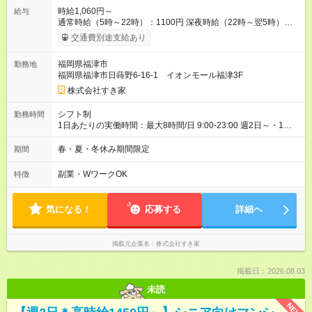
時給1,060円～
給与
通常時給（5時～22時）：1100円 深夜時給（22時～翌5時）：
1375円 高校生時給：1060円 【試用期間】試用期間あり 試用期
交通費別途支給あり
間の長さ：1ヶ月 雇用形態、給与は本採用時と同じです。 試用
期間の実態は30日（※条件変更なし）ですが、切り上げで一ヶ
福岡県福津市
勤務地
月とさせていただきます。 研修制度あり：15時間(研修中も同時
福岡県福津市日蒔野6-16-1 イオンモール福津3F
給）
株式会社すき家
シフト制
勤務時間
1日あたりの実働時間：最大8時間/日 9:00-23:00 週2日～・1日
2h～OK◎ 基本は固定シフトですが、学校の試験や家庭の都合な
どイレギュラーにはもちろん対応します。 その際はお気軽にご
春・夏・冬休み期間限定
期間
相談くださいね♪
副業・WワークOK
特徴
気になる！
応募する
詳細へ
掲載元企業名
株式会社すき家
掲載日：2026.08.03
未読
NEW