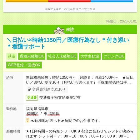
掲載元企業名
株式会社スタジオアリス
掲載日：2026.08.01
未読
＼日払い×時給1350円／医療行為なし＊付き添い
＊看護サポート
派遣
職種未経験OK
社会人未経験OK
大学生歓迎
ブランクOK
WEB登録・面接OK
無資格未経験：時給1350円～ 経験者：時給1400円～ ★日払
給与
い／週払い制度あり（月払いも選べます）※稼働開始時は手続き
完了次第のお支払いとなります。
交通費別途支給あり
交通費全額支給※規定有
交通費
福岡県福津市
勤務地
福間駅
/
東
福間駅
≪勤務地が選べる≫病院でのお仕事です。
★1日4時間～の時短シフトOK ★都合に合わせてシフトが決めら
勤務時間
れます シフト例： 7：00～16：00 9：00～15：00 9：00～