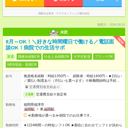
掲載元企業名
ケアスタッフィング株式会社
掲載日：2026.08.03
未読
NEW
8月～OK！＼好きな時間曜日で働ける／電話面
談OK！病院での生活サポ
派遣
職種未経験OK
社会人未経験OK
大学生歓迎
ブランクOK
WEB登録・面接OK
無資格未経験：時給1350円～ 経験者：時給1400円～★日払い
給与
／週払い制度あり（月払いも選べます）※稼働開始時は手続き完
了次第のお支払いとなります。
交通費別途支給あり
交通費支給※規定有
交通費
福岡県福津市
勤務地
福間駅
/
東
福間駅
≪勤務地が選べる≫病院でのお仕事です。
★1日4時間～の時短シフトOK ★都合に合わせてシフトが決めら
勤務時間