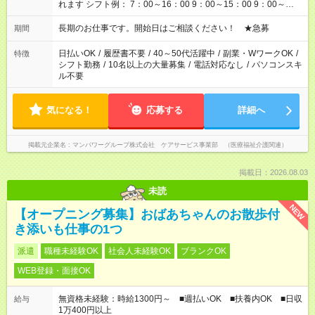
れます シフト例： 7：00～16：00 9：00～15：00 9：00～
18：00 11：00～20：00 など ※Wワークの場合、他のお仕事と
合わせ週40時間超の就業はご案内できません ※法令に基づき、
長期のお仕事です。開始日はご相談ください！ ★急募
期間
週20時間以上勤務は社会保険への加入対象となります ※労働者
派遣法（日雇い派遣の原則禁止）により、短時間・短期間の就
日払いOK
/
履歴書不要
/
40～50代活躍中
/
副業・WワークOK
/
特徴
業はご案内が難しい場合があります
シフト勤務
/
10名以上の大量募集
/
電話対応なし
/
パソコンスキ
ル不要
気になる！
応募する
詳細へ
掲載元企業名
マンパワーグループ株式会社 ケアサービス事業部 （医療福祉介護関連）
掲載日：2026.08.03
未読
NEW
【オープニング募集】おばあちゃんのお散歩付
き添いも仕事の1つ
派遣
職種未経験OK
社会人未経験OK
ブランクOK
WEB登録・面接OK
無資格未経験：時給1300円～ ■週払いOK ■扶養内OK ■日収
給与
1万400円以上