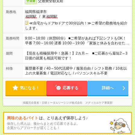
交通費全額支給
交通費
福岡県福津市
勤務地
福間駅
/
東
福間駅
≪自宅からドアtoドアで30分以内！≫ご希望の勤務地を紹介
します。
9:00～18:00（休憩60分） ■ご希望があれば下記シフトもOK！
勤務時間
早番 7:00～16:00 遅番 10:00～19:00 「家族と休みを合わせた
い」 「余裕を持って夕飯の準備がしたい」 「できれば残業はし
たくない」 など、ご希望を教えてくださいね。 ※Wワーク希望
【現在も積極採用中！急募！】2カ月～ ■ご応募から最短2～3
期間
の方へ 今ご覧のお仕事で希望する勤務時間と、もう1つのお仕事
日後の就業も相談可能です！
の勤務時間。 合計で週40時間を超える場合は応募できません。
履歴書不要
/
40～50代活躍中
/
服装自由
/
シフト勤務
/
10名以
特徴
上の大量募集
/
電話対応なし
/
パソコンスキル不要
気になる！
応募する
詳細へ
掲載元企業名
日研トータルソーシング株式会社 メディカルケア事業部
興味のあるバイト
は、とりあえず保存しよう♪
保存した求人は、後からまとめて応募できるよ。
企業からアプローチが届くことも！