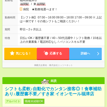
福岡県福津市
勤務地
福間駅
/
東
福間駅
病院 ★勤務地選べます！
【シフト例】 07:00～16:00 09:00～18:00 17:00～09:00 ※ 上記
勤務時間
は一例です！その他シフトもご相談ください！
即日～2ヶ月以上
期間
日払いOK
/
履歴書不要
/
40～50代活躍中
/
シフト勤務
/
10名以
特徴
上の大量募集
/
電話対応なし
/
パソコンスキル不要
気になる！
応募する
詳細へ
掲載元企業名
株式会社ニッソーネット
未読
シフトも柔軟♪自動化でカンタン接客◎！食事補助
あり♪履歴書不要／すき家 イオンモール福津店
アルバイト
職種未経験OK