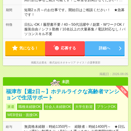
間のお仕事もご紹介可能です！ご希望をお聞かせください！★家
庭の都合でお休みが必要な場合も遠慮なくご相談ください。 ※
週最低15時間以上の勤務が必要です
短期2ヵ月～のお仕事です。開始日はご相談ください！ ★急募
期間
です！
日払いOK
/
履歴書不要
/
40～50代活躍中
/
副業・WワークOK
/
特徴
服装自由
/
シフト勤務
/
10名以上の大量募集
/
電話対応なし
/
パ
ソコンスキル不要
気になる！
応募する
詳細へ
掲載元企業名
株式会社ネオキャリア ナイス！介護事業部
掲載日：2026.08.05
未読
NEW
福津市【週2日～】ホテルライクな高齢者マンシ
ョンで生活サポート
派遣
職種未経験OK
社会人未経験OK
大学生歓迎
ブランクOK
WEB登録・面接OK
無資格未経験：時給1350円～ 経験者：時給1400円～ ★日払
給与