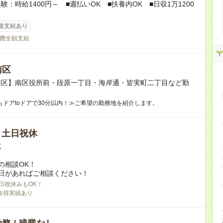
験：時給1400円～ ■週払いOK ■扶養内OK ■日収1万1200
途支給あり
費全額支給
南区
南区】南区役所前・段原一丁目・海岸通・皆実町二丁目など勤
！
らドアtoドアで30分以内！≫ご希望の勤務地を紹介します。
/ 土日祝休
K
の相談OK！
日があればご相談ください！
日祝休みもOK！
取得実績あり