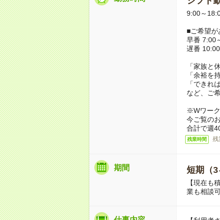
シフト勤
9:00～18
■ご希望が
早番 7:00～
遅番 10:00
「家族と
「余裕を
「できれ
など、ご
※Wワー
今ご覧の
合計で週4
残
残業時間
期間
短期（3
【現在も積
業も相談
仕事内容