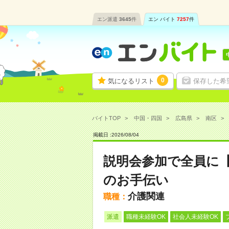
エン派遣
3645
件
エン バイト
7257
件
0
気になるリスト
保存した希
バイトTOP
中国・四国
広島県
南区
掲載日 :
2026
/
08
/
04
説明会参加で全員に
のお手伝い
介護関連
職種：
派遣
職種未経験OK
社会人未経験OK