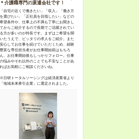
＊介護職専門の派遣会社です！
「自宅の近くで働きたい」「収入」「働き方
を選びたい」「正社員を目指したい」などの
希望条件や、仕事上の不満も丁寧にお聞きし
てからご紹介するので長期でご活躍されてい
る方が多いのが特長です。まずはご希望を聞
いたうえで、ピッタリの求人をご紹介。また
安心してお仕事を続けていただくため、経験
豊富な専任担当者がお仕事開始前はもちろ
ん、お仕事開始後もしっかりフォロー。仕事
の悩みやそれ以外のことでも不安なことがあ
ればお気軽にご相談くださいね。
※日研トータルソーシングは経済産業省より
「地域未来牽引企業」に選定されました。