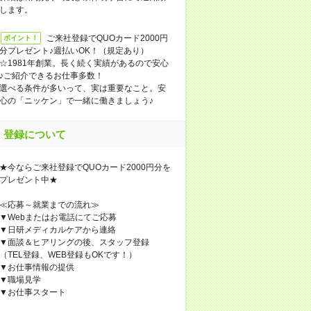
します。
ご来社登録でQUOカード2000円
ポイント！
分プレゼント♪週払いOK！（規定あり）
☆1981年創業。長く続く実績があるので安心
♪ご紹介できるお仕事多数！
選べる条件が多いって、実は重要なこと。安
心の「ニッケン」で一緒に働きましょう♪
登録について
★今ならご来社登録でQUOカード2000円分を
プレゼント中★
≪応募～就業までの流れ≫
▼Webまたはお電話にてご応募
▼日研メディカルケアから連絡
▼面談＆ヒアリングの後、スタッフ登録
（TEL登録、WEB登録もOKです！）
▼お仕事情報の提供
▼職場見学
▼お仕事スタート