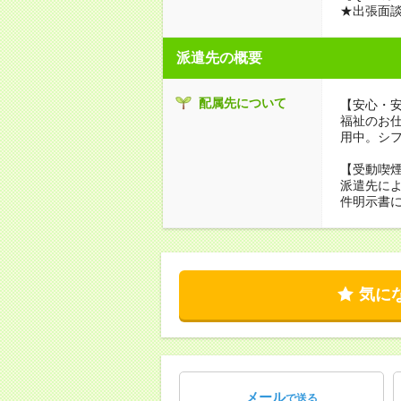
★出張面
派遣先の概要
配属先について
【安心・
福祉のお
用中。シ
【受動喫
派遣先に
件明示書
気に
メール
で送る