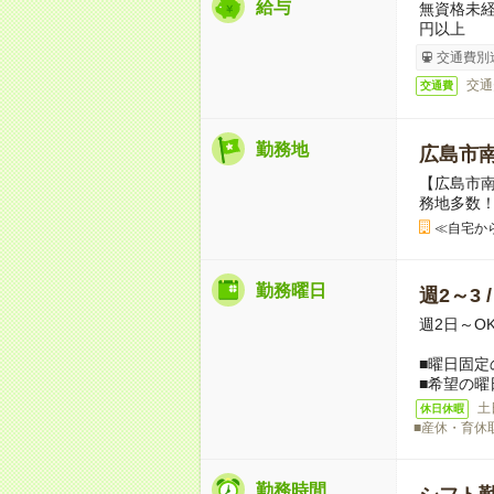
給与
無資格未経
円以上
交通費別
交通
交通費
勤務地
広島市
【広島市
務地多数
≪自宅か
勤務曜日
週2～3 
週2日～O
■曜日固定
■希望の曜
土
休日休暇
■産休・育休
勤務時間