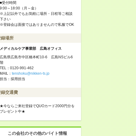
■受付時間
9:00～18:00（月～金）
※上記以外でもお気軽に場所・日程等ご相談
下さい
※登録会は面接ではありませんので私服でOK
登録場所
メディカルケア事業部 広島オフィス
広島県広島市中区橋本町10-6 広島NSビル6
階
TEL：0120-991-462
MAIL：
tenshoku@nikken-ts.jp
担当：採用担当
登録交通費
★今ならご来社登録でQUOカード2000円分を
プレゼント中★
この会社のその他のバイト情報