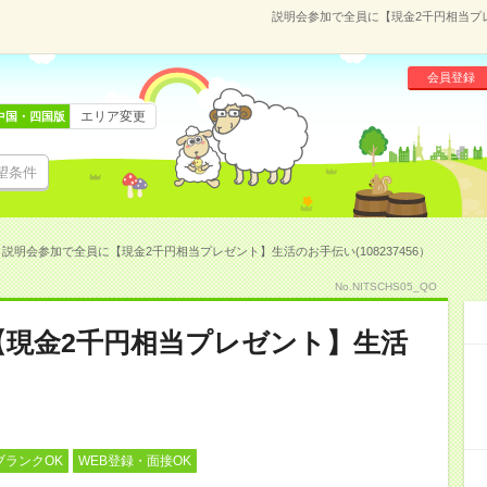
説明会参加で全員に【現金2千円相当プレ
会員登録
エリア変更
中国・四国版
望条件
説明会参加で全員に【現金2千円相当プレゼント】生活のお手伝い(108237456）
No.NITSCHS05_QO
【現金2千円相当プレゼント】生活
ブランクOK
WEB登録・面接OK