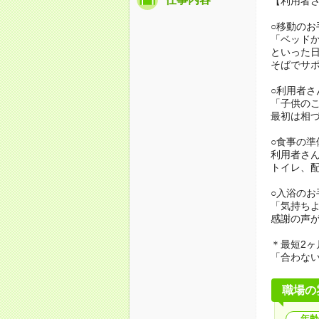
【利用者
○移動のお
「ベッド
といった
そばでサ
○利用者さ
「子供の
最初は相
○食事の準
利用者さ
トイレ、
○入浴のお
「気持ち
感謝の声
＊最短2ヶ
「合わな
職場の
年齢