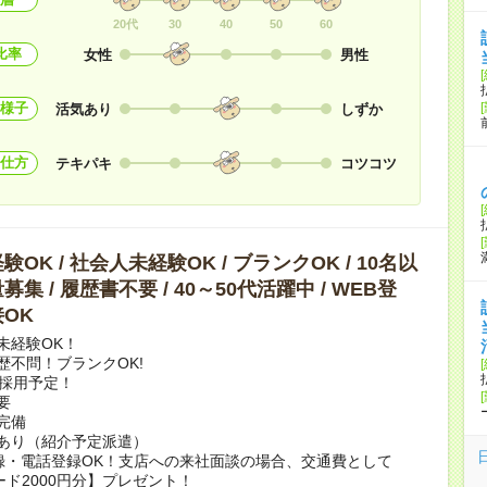
20代
30
40
50
60
比率
女性
男性
様子
活気あり
しずか
仕方
テキパキ
コツコツ
OK / 社会人未経験OK / ブランクOK / 10名以
集 / 履歴書不要 / 40～50代活躍中 / WEB登
OK
未経験OK！
歴不問！ブランクOK!
上採用予定！
要
完備
あり（紹介予定派遣）
録・電話登録OK！支店への来社面談の場合、交通費として
ード2000円分】プレゼント！