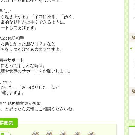
さんの当たり前の生活をサポート】
手伝い
から起き上がる」「イスに座る」「歩く」
日常的な動作が上手くできるように、
ポートしてあげます。
んのお話相手
ころ楽しかった遊びは？」など
づちをうつだけでも大丈夫ですよ。
備やサポート
んにとって楽しみな時間。
配膳や食事のサポートをお願いします。
手伝い
よかった」「さっぱりした」など
が聞けますよ。
月で勤務地変更が可能。
い」と思ったら気軽にご相談くださいね。
雰囲気
層