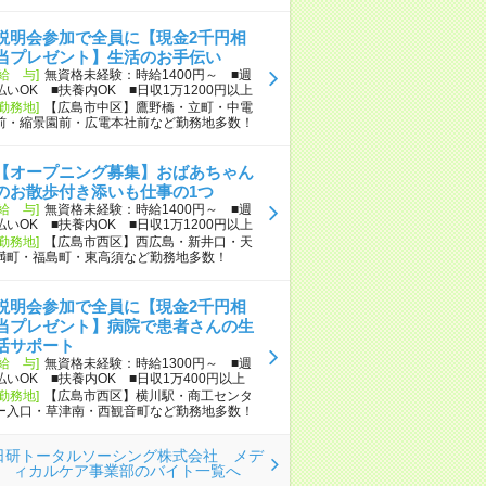
説明会参加で全員に【現金2千円相
当プレゼント】生活のお手伝い
[給 与]
無資格未経験：時給1400円～ ■週
払いOK ■扶養内OK ■日収1万1200円以上
[勤務地]
【広島市中区】鷹野橋・立町・中電
前・縮景園前・広電本社前など勤務地多数！
【オープニング募集】おばあちゃん
のお散歩付き添いも仕事の1つ
[給 与]
無資格未経験：時給1400円～ ■週
払いOK ■扶養内OK ■日収1万1200円以上
[勤務地]
【広島市西区】西広島・新井口・天
満町・福島町・東高須など勤務地多数！
説明会参加で全員に【現金2千円相
当プレゼント】病院で患者さんの生
活サポート
[給 与]
無資格未経験：時給1300円～ ■週
払いOK ■扶養内OK ■日収1万400円以上
[勤務地]
【広島市西区】横川駅・商工センタ
ー入口・草津南・西観音町など勤務地多数！
日研トータルソーシング株式会社 メデ
ィカルケア事業部のバイト一覧へ