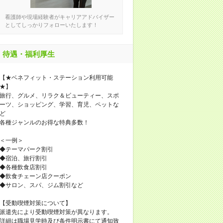
看護師や現場経験者がキャリアアドバイザー
としてしっかりフォローいたします！
待遇・福利厚生
【★ベネフィット・ステーション利用可能
★】
旅行、グルメ、リラク＆ビューティー、スポ
ーツ、ショッピング、学習、育児、ペットな
ど
各種ジャンルのお得な特典多数！
＜一例＞
◆テーマパーク割引
◆宿泊、旅行割引
◆各種飲食店割引
◆飲食チェーン店クーポン
◆サロン、スパ、ジム割引など
【受動喫煙対策について】
派遣先により受動喫煙対策が異なります。
詳細は職場見学時及び条件明示書にて通知致