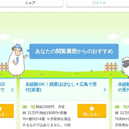
シェア
ツイート
あなたの閲覧履歴からのおすすめ
3日
未経験OK！残業ほぼなし▼広島で受
未経
で
付[派遣]
の受付
[給 与]
時給1500円 月収
[給 与]
例 21万円 時給1500円×実働
例 21万
なる！
気になる！
7h×週5日×4週 ※月収例を保証
7h30m
するものではありません。※給
月収例を