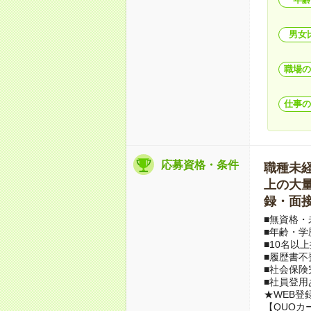
男女
職場の
仕事の
応募資格・条件
職種未経験
上の大量募
録・面接
■無資格・
■年齢・学
■10名以
■履歴書不
■社会保険
■社員登用
★WEB登
【QUOカ