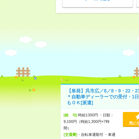
【単発】呉市広／8／8・9・22・2
＊自動車ディーラーでの受付・1日
もＯＫ[派遣]
[給 与]
時給1300円 ・日額：
9,100円（時給1,300円×7時
気に
間）
[交通費]
・自転車通勤可 ・車通