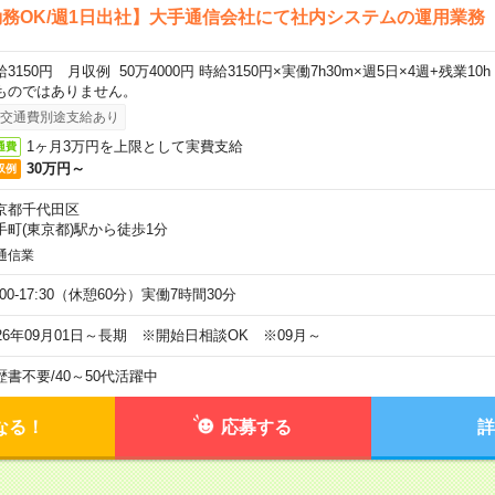
務OK/週1日出社】大手通信会社にて社内システムの運用業務
給3150円 月収例 50万4000円 時給3150円×実働7h30m×週5日×4週+残業1
ものではありません。
交通費別途支給あり
1ヶ月3万円を上限として実費支給
通費
30万円～
収例
京都千代田区
手町(東京都)駅から徒歩1分
通信業
:00-17:30（休憩60分）実働7時間30分
026年09月01日～長期 ※開始日相談OK ※09月～
歴書不要
/
40～50代活躍中
なる！
応募する
詳