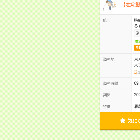
【在宅勤
時
給与
る
交
月
東
勤務地
大
09
勤務時間
2
期間
履
特徴
気に