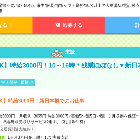
歴書不要
/
40～50代活躍中
/
服装自由
/
シフト勤務
/
10名以上の大量募集
/
電話対応
要
なる！
応募する
詳
未読
K】時給3000円！10～16時＊残業ほぼなし▼新
WEB登録・面接OK
K】時給3000円！新日本橋でのお仕事
給3000円 月収例 30万円 時給3000円×実働5h×週5日×4週 ※月収例を保
。※給与即受取りサービス利用可（利用条件有）
交通費別途支給あり
1ヶ月3万円を上限として実費支給
通費