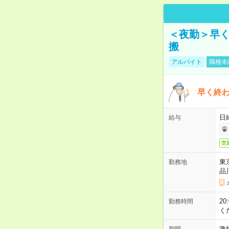
＜夜勤＞早
搬
アルバイト
職種未
早く終
日
給与
交
東
勤務地
品
2
勤務時間
く
激
期間