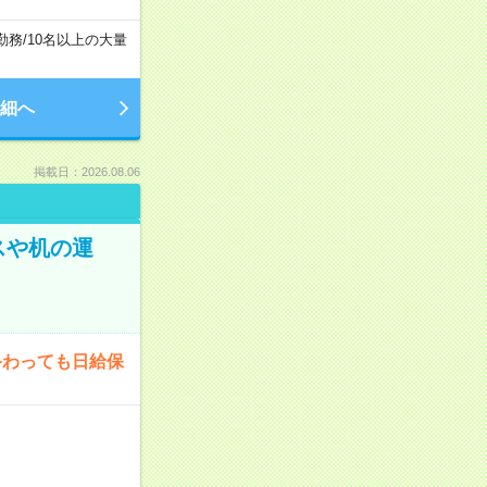
勤務
/
10名以上の大量
細へ
掲載日：2026.08.06
スや机の運
終わっても日給保