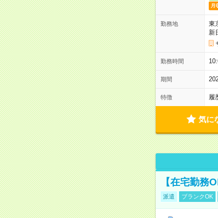
月
東
勤務地
新
1
勤務時間
2
期間
履
特徴
気に
【在宅勤務O
派遣
ブランクOK