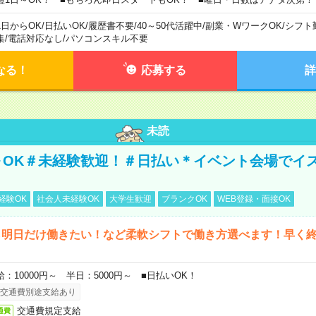
1日からOK
/
日払いOK
/
履歴書不要
/
40～50代活躍中
/
副業・WワークOK
/
シフト
集
/
電話対応なし
/
パソコンスキル不要
なる！
応募する
詳
未読
～OK＃未経験歓迎！＃日払い＊イベント会場でイ
経験OK
社会人未経験OK
大学生歓迎
ブランクOK
WEB登録・面接OK
ら明日だけ働きたい！など柔軟シフトで働き方選べます！早く
給：10000円～ 半日：5000円～ ■日払いOK！
交通費別途支給あり
交通費規定支給
通費