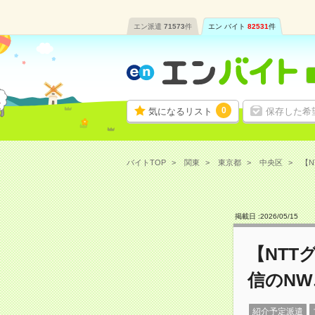
エン派遣
71573
件
エン バイト
82531
件
0
気になるリスト
保存した希
バイトTOP
関東
東京都
中央区
【N
掲載日 :
2026
/
05
/
15
【NTT
信のN
紹介予定派遣