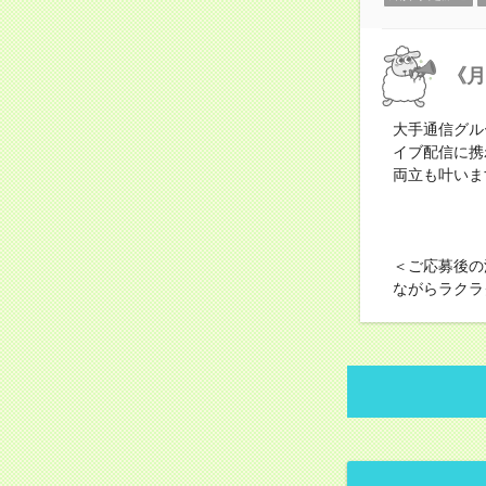
《月
大手通信グル
イブ配信に携
両立も叶いま
＜ご応募後の
ながらラクラ