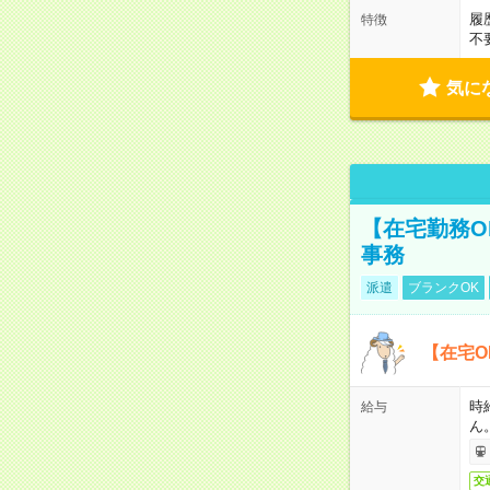
履
特徴
不
気に
【在宅勤務O
事務
派遣
ブランクOK
【在宅O
時
給与
ん
交