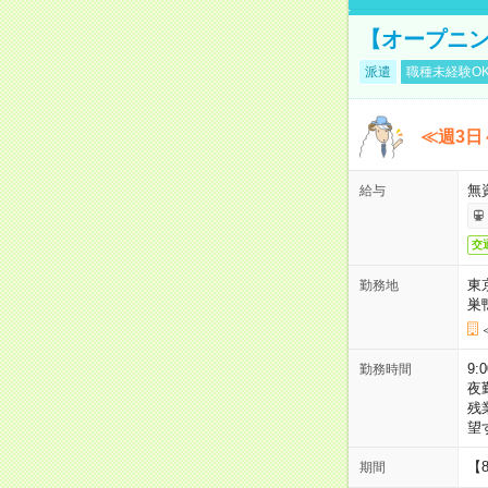
【オープニン
派遣
職種未経験O
≪週3日
無
給与
交
東
勤務地
巣
9:
勤務時間
夜
残
望
【
期間