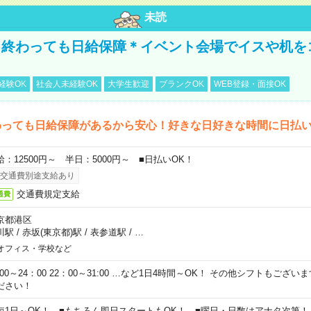
未読
く終わっても日給保障＊イベント会場でイスや机を
経験OK
社会人未経験OK
大学生歓迎
ブランクOK
WEB登録・面接OK
わっても日給保障があるから安心！好きな日好きな時間に日払
給：12500円～ 半日：5000円～ ■日払いOK！
交通費別途支給あり
交通費規定支給
通費
京都港区
川駅
/
赤坂(東京都)駅
/
表参道駅
/
…
オフィス・学校など
0:00～24：00 22：00～31:00 …など1日4時間～OK！ その他シフトもござ
ださい！
短1日～OK！ ■もちろん即日スタートもOK！ ■曜日・日数はアナタ次第！