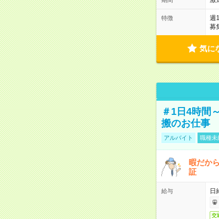
週
特徴
募
気に
＃1日4時間
搬のお仕事
アルバイト
職種未
暇だか
証
日
給与
交