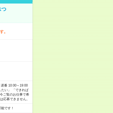
1つ
です。
番 10:00～19:00
がしたい」 「できれば
 今ご覧のお仕事で希
合は応募できません。
可能です！