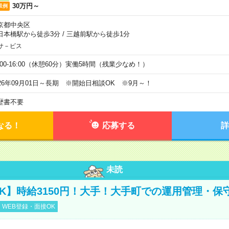
30万円～
収例
京都中央区
日本橋駅から徒歩3分
/
三越前駅から徒歩1分
サ－ビス
0:00-16:00（休憩60分）実働5時間（残業少なめ！）
026年09月01日～長期 ※開始日相談OK ※9月～！
歴書不要
なる！
応募する
詳
未読
K】時給3150円！大手！大手町での運用管理・保
WEB登録・面接OK