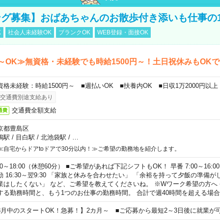
グ募集】おばあちゃんのお散歩付き添いも仕事の
K
社会人未経験OK
ブランクOK
WEB登録・面接OK
～OK≫無資格・未経験でも時給1500円～！土日祝休みもOK
資格未経験：時給1500円～ ■週払いOK ■扶養内OK ■日収1万2000円以上
交通費別途支給あり
交通費全額支給
通費
京都豊島区
鴨駅
/
目白駅
/
北池袋駅
/
…
≪自宅からドアtoドアで30分以内！≫ご希望の勤務地を紹介します。
00～18:00（休憩60分） ■ご希望があれば下記シフトもOK！ 早番 7:00～16:00 遅
勤 16:30～翌9:30 「家族と休みを合わせたい」 「余裕を持って夕飯の準備
業はしたくない」 など、ご希望を教えてくださいね。 ※Wワーク希望の方へ
する勤務時間と、もう1つのお仕事の勤務時間。 合計で週40時間を超える場
8月中のスタートOK！急募！】2カ月～ ■ご応募から最短2～3日後に就業が