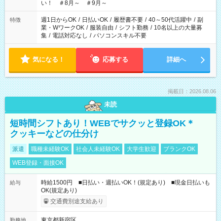
い！ ＃8月～ ＃9月～
週1日からOK
/
日払いOK
/
履歴書不要
/
40～50代活躍中
/
副
特徴
業・WワークOK
/
服装自由
/
シフト勤務
/
10名以上の大量募
集
/
電話対応なし
/
パソコンスキル不要
気になる！
応募する
詳細へ
掲載日：2026.08.06
未読
短時間シフトあり！WEBでサクッと登録OK＊
クッキーなどの仕分け
派遣
職種未経験OK
社会人未経験OK
大学生歓迎
ブランクOK
WEB登録・面接OK
時給1500円 ■日払い・週払いOK！(規定あり) ■現金日払いも
給与
OK(規定あり)
交通費別途支給あり
東京都新宿区
勤務地