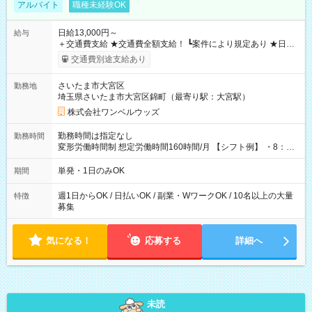
アルバイト
職種未経験OK
日給13,000円～
給与
＋交通費支給 ★交通費全額支給！ ┗案件により規定あり ★日払
いOK！（規定あり） ┗働いたその日に現金GET♪ お仕事後はコ
交通費別途支給あり
ンビニATMから 日払い分を引き落とせます！ 【試用期間】試
用期間なし
さいたま市大宮区
勤務地
埼玉県さいたま市大宮区錦町（最寄り駅：大宮駅）
株式会社ワンベルウッズ
勤務時間は指定なし
勤務時間
変形労働時間制 想定労働時間160時間/月 【シフト例】 ・8：00
～21：00
単発・1日のみOK
期間
週1日からOK / 日払いOK / 副業・WワークOK / 10名以上の大量
特徴
募集
気になる！
応募する
詳細へ
未読