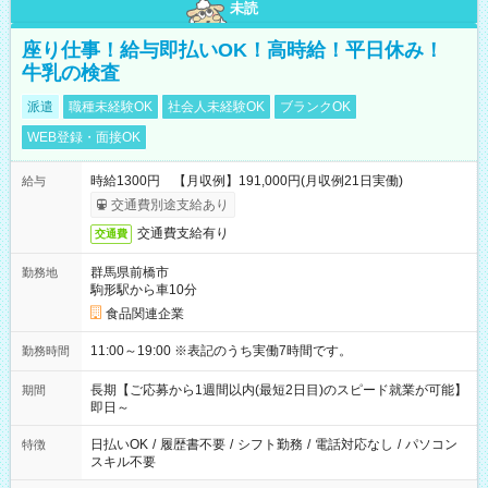
未読
座り仕事！給与即払いOK！高時給！平日休み！
牛乳の検査
派遣
職種未経験OK
社会人未経験OK
ブランクOK
WEB登録・面接OK
時給1300円 【月収例】191,000円(月収例21日実働)
給与
交通費別途支給あり
交通費支給有り
交通費
群馬県前橋市
勤務地
駒形駅から車10分
食品関連企業
11:00～19:00 ※表記のうち実働7時間です。
勤務時間
長期【ご応募から1週間以内(最短2日目)のスピード就業が可能】
期間
即日～
日払いOK
/
履歴書不要
/
シフト勤務
/
電話対応なし
/
パソコン
特徴
スキル不要