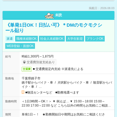
掲載日：2026.08.03
未読
《単発1日OK！日払い可》＊DMのモクモクシ
ール貼り
派遣
職種未経験OK
社会人未経験OK
大学生歓迎
ブランクOK
WEB登録・面接OK
時給1,300円～1,875円
給与
交通費別途支給あり
■ 交通費規定内支給 ※派遣先による
交通費
千葉県銚子市
勤務地
銚子駅からバイク・車
/
犬吠駅からバイク・車
/
観音駅からバ
イク・車
/
…
■物流センターなど ■勤務地選べます
＜1日3時間～OK！＞ ▼ 例えば… ▼ 15:00～18:00 15:00～
勤務時間
22:00 17:00～22:00 など こちら以外の時間もお気軽にご相談く
ださい！
単発1日～！ ★勤務開始日や期間はお気軽にご相談くださ
期間