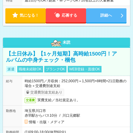
週1日からOK / 副業・WワークOK / 10名以上の大量募集
特徴
気になる！
応募する
詳細へ
未読
【土日休み】【1ヶ月短期】高時給1500円！ア
ルバムの中身チェック・梱包
派遣
職種未経験OK
ブランクOK
WEB登録・面接OK
時給1500円／月収例：252,000円＝1,500円×8時間×21日勤務の
給与
場合＋交通費別途支給
交通費別途支給あり
実費支給／当社規定あり。
交通費
埼玉県川口市
勤務地
赤羽駅からバス10分
/
川口元郷駅
情報・出版・メディア
(1)09:00-18:00(休憩60分)
勤務時間