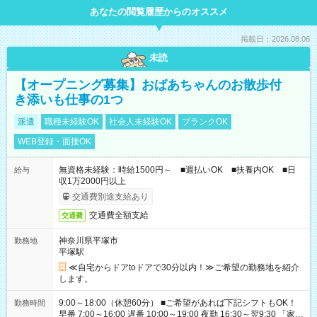
あなたの閲覧履歴からのオススメ
掲載日：2026.08.06
未読
【オープニング募集】おばあちゃんのお散歩付
き添いも仕事の1つ
派遣
職種未経験OK
社会人未経験OK
ブランクOK
WEB登録・面接OK
無資格未経験：時給1500円～ ■週払いOK ■扶養内OK ■日
給与
収1万2000円以上
交通費別途支給あり
交通費全額支給
交通費
神奈川県平塚市
勤務地
平塚駅
≪自宅からドアtoドアで30分以内！≫ご希望の勤務地を紹介
します。
9:00～18:00（休憩60分） ■ご希望があれば下記シフトもOK！
勤務時間
早番 7:00～16:00 遅番 10:00～19:00 夜勤 16:30～翌9:30 「家族