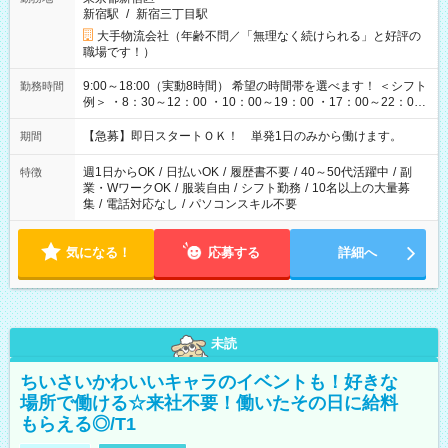
新宿駅
/
新宿三丁目駅
大手物流会社（年齢不問／「無理なく続けられる」と好評の
職場です！）
9:00～18:00（実動8時間） 希望の時間帯を選べます！ ＜シフト
勤務時間
例＞ ・8：30～12：00 ・10：00～19：00 ・17：00～22：00
・13：00～22：00 ・22：00～翌6：00 など
【急募】即日スタートＯＫ！ 単発1日のみから働けます。
期間
週1日からOK
/
日払いOK
/
履歴書不要
/
40～50代活躍中
/
副
特徴
業・WワークOK
/
服装自由
/
シフト勤務
/
10名以上の大量募
集
/
電話対応なし
/
パソコンスキル不要
気になる！
応募する
詳細へ
未読
ちいさいかわいいキャラのイベントも！好きな
場所で働ける☆来社不要！働いたその日に給料
もらえる◎/T1