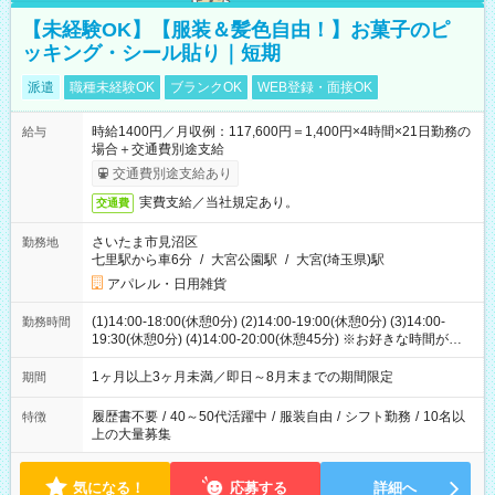
【未経験OK】【服装＆髪色自由！】お菓子のピ
ッキング・シール貼り｜短期
派遣
職種未経験OK
ブランクOK
WEB登録・面接OK
時給1400円／月収例：117,600円＝1,400円×4時間×21日勤務の
給与
場合＋交通費別途支給
交通費別途支給あり
実費支給／当社規定あり。
交通費
さいたま市見沼区
勤務地
七里駅から車6分
/
大宮公園駅
/
大宮(埼玉県)駅
アパレル・日用雑貨
(1)14:00-18:00(休憩0分) (2)14:00-19:00(休憩0分) (3)14:00-
勤務時間
19:30(休憩0分) (4)14:00-20:00(休憩45分) ※お好きな時間が選べ
ます
1ヶ月以上3ヶ月未満／即日～8月末までの期間限定
期間
履歴書不要
/
40～50代活躍中
/
服装自由
/
シフト勤務
/
10名以
特徴
上の大量募集
気になる！
応募する
詳細へ