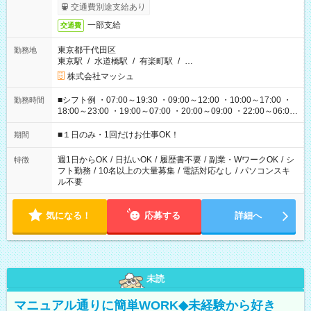
交通費別途支給あり
一部支給
交通費
東京都千代田区
勤務地
東京駅
/
水道橋駅
/
有楽町駅
/
…
株式会社マッシュ
■シフト例 ・07:00～19:30 ・09:00～12:00 ・10:00～17:00 ・
勤務時間
18:00～23:00 ・19:00～07:00 ・20:00～09:00 ・22:00～06:00
etc ★最短で3時間で5,120円のお仕事から 15時間で2万円近く稼
げるお仕事も！ ご希望のお時間に合わせてご紹介！ ※シフトは
■１日のみ・1回だけお仕事OK！
期間
現場によって異なります。 ※勿論、休憩時間はあるのでご安心
ください！
週1日からOK
/
日払いOK
/
履歴書不要
/
副業・WワークOK
/
シ
特徴
フト勤務
/
10名以上の大量募集
/
電話対応なし
/
パソコンスキ
ル不要
気になる！
応募する
詳細へ
未読
マニュアル通りに簡単WORK◆未経験から好き