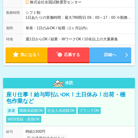
円の場合あり ・国家試験 7:00～13:30（休憩なし） 時給1,300
株式会社全国試験運営センター
円（役割手当＋100円）×6時間＝日収8,400円＋交通費 【試用期
間】試用期間なし
シフト制
勤務時間
1日あたりの実働時間：最大7時間/日 09：00～17：00 ※勤務時
間は 試験により異なります。
単発・1日のみOK / 短期（1ヶ月以内）
期間
週1日からOK / 副業・WワークOK / 10名以上の大量募集
特徴
気になる！
応募する
詳細へ
未読
座り仕事！給与即払いOK！土日休み！出荷・梱
包作業など
派遣
職種未経験OK
社会人未経験OK
ブランクOK
WEB登録・面接OK
時給1300円
給与