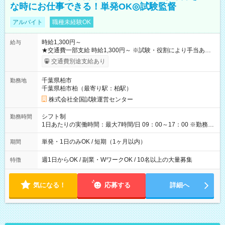
な時にお仕事できる！単発OK◎試験監督
アルバイト
職種未経験OK
時給1,300円～
給与
★交通費一部支給 時給1,300円～ ※試験・役割により手当あり
※勤務回数により昇給あり 【即給（前払い）オプションあ
交通費別途支給あり
り！】 希望される場合、勤務から1週間ほどで給与の一部を受け
取れます。 ※手数料418円がかかります。 【過去試験日の収入
千葉県柏市
勤務地
例】 ・河合塾模擬試験 8:30～17:30（休憩1時間） 時給1,300円
千葉県柏市柏（最寄り駅：柏駅）
×8時間＝日収10,400円＋交通費 ※当日の役割により時給＋100
円の場合あり ・国家試験 7:00～13:30（休憩なし） 時給1,300
株式会社全国試験運営センター
円（役割手当＋100円）×6時間＝日収8,400円＋交通費 【試用期
間】試用期間なし
シフト制
勤務時間
1日あたりの実働時間：最大7時間/日 09：00～17：00 ※勤務時
間は 試験により異なります。
単発・1日のみOK / 短期（1ヶ月以内）
期間
週1日からOK / 副業・WワークOK / 10名以上の大量募集
特徴
気になる！
応募する
詳細へ