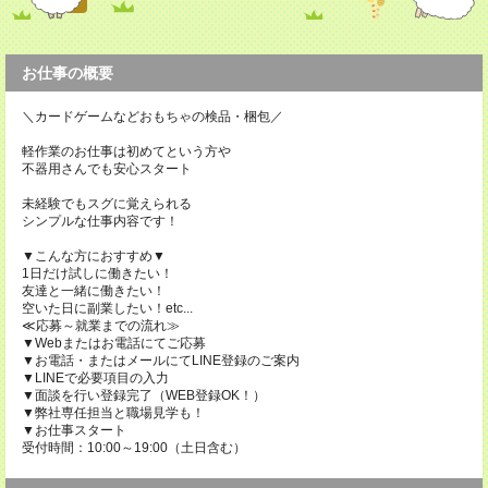
お仕事の概要
＼カードゲームなどおもちゃの検品・梱包／
軽作業のお仕事は初めてという方や
不器用さんでも安心スタート
未経験でもスグに覚えられる
シンプルな仕事内容です！
▼こんな方におすすめ▼
1日だけ試しに働きたい！
友達と一緒に働きたい！
空いた日に副業したい！etc...
≪応募～就業までの流れ≫
▼Webまたはお電話にてご応募
▼お電話・またはメールにてLINE登録のご案内
▼LINEで必要項目の入力
▼面談を行い登録完了（WEB登録OK！）
▼弊社専任担当と職場見学も！
▼お仕事スタート
受付時間：10:00～19:00（土日含む）