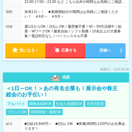
22:00 17:00～22:00 など こちら以外の時間もお気軽にご相談く
ださい！
単発1日～！ ★勤務開始日や期間はお気軽にご相談くださ
期間
い！ ＃8月～ ＃9月～
週1日からOK
/
日払いOK
/
履歴書不要
/
40～50代活躍中
/
副
特徴
業・WワークOK
/
服装自由
/
シフト勤務
/
10名以上の大量募
集
/
電話対応なし
/
パソコンスキル不要
気になる！
応募する
詳細へ
掲載日：2026.08.06
未読
＜1日～OK！＞あの有名企業も！展示会や株主
総会のお手伝い！
アルバイト
職種未経験OK
社会人未経験OK
大学生歓迎
ブランクOK
WEB登録・面接OK
■日給16,840円～ ■日払いOK ■実働3時間5,120円のお仕事あ
給与
ります！