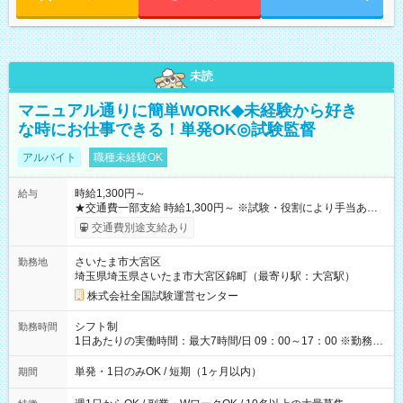
未読
マニュアル通りに簡単WORK◆未経験から好き
な時にお仕事できる！単発OK◎試験監督
アルバイト
職種未経験OK
時給1,300円～
給与
★交通費一部支給 時給1,300円～ ※試験・役割により手当あり
※勤務回数により昇給あり 【即給（前払い）オプションあ
交通費別途支給あり
り！】 希望される場合、勤務から1週間ほどで給与の一部を受け
取れます。 ※手数料418円がかかります。 【過去試験日の収入
さいたま市大宮区
勤務地
例】 ・河合塾模擬試験 8:30～17:30（休憩1時間） 時給1,300円
埼玉県埼玉県さいたま市大宮区錦町（最寄り駅：大宮駅）
×8時間＝日収10,400円＋交通費 ※当日の役割により時給＋100
円の場合あり ・国家試験 7:00～13:30（休憩なし） 時給1,300
株式会社全国試験運営センター
円（役割手当＋100円）×6時間＝日収8,400円＋交通費 【試用期
間】試用期間なし
シフト制
勤務時間
1日あたりの実働時間：最大7時間/日 09：00～17：00 ※勤務時
間は 試験により異なります。
単発・1日のみOK / 短期（1ヶ月以内）
期間