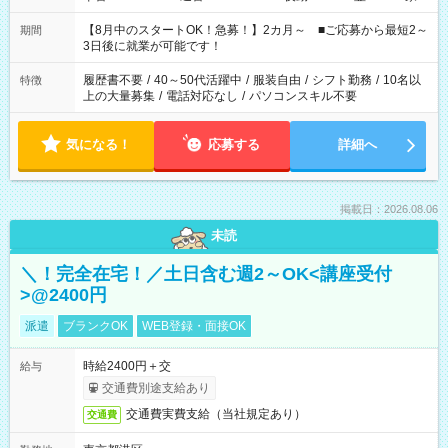
と休みを合わせたい」 「余裕を持って夕飯の準備がしたい」
「できれば残業はしたくない」 など、ご希望を教えてください
【8月中のスタートOK！急募！】2カ月～ ■ご応募から最短2～
期間
ね。 ※Wワーク希望の方へ 今ご覧のお仕事で希望する勤務時間
3日後に就業が可能です！
と、もう1つのお仕事の勤務時間。 合計で週40時間を超える場
合は応募できません。
履歴書不要
/
40～50代活躍中
/
服装自由
/
シフト勤務
/
10名以
特徴
上の大量募集
/
電話対応なし
/
パソコンスキル不要
気になる！
応募する
詳細へ
掲載日：2026.08.06
未読
＼！完全在宅！／土日含む週2～OK<講座受付
>@2400円
派遣
ブランクOK
WEB登録・面接OK
時給2400円＋交
給与
交通費別途支給あり
交通費実費支給（当社規定あり）
交通費