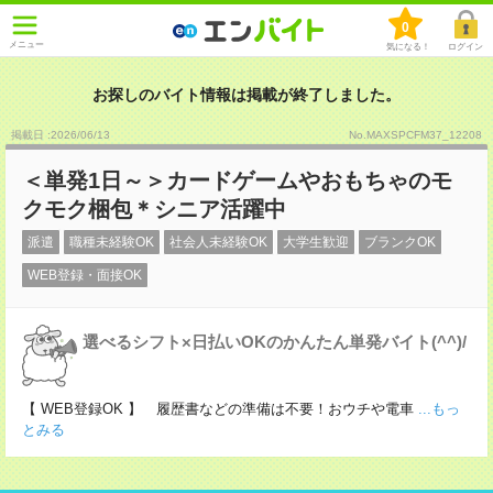
0
メニュー
気になる！
ログイン
お探しのバイト情報は掲載が終了しました。
掲載日 :2026
/
06
/
13
No.MAXSPCFM37_12208
＜単発1日～＞カードゲームやおもちゃのモ
クモク梱包＊シニア活躍中
派遣
職種未経験OK
社会人未経験OK
大学生歓迎
ブランクOK
WEB登録・面接OK
選べるシフト×日払いOKのかんたん単発バイト(^^)/
【 WEB登録OK 】 履歴書などの準備は不要！おウチや電車
...もっ
とみる