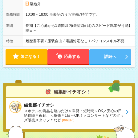
製造外
10:00～18:00 ※表記のうち実働7時間です。
勤務時間
長期【ご応募から1週間以内(最短2日目)のスピード就業が可能】
期間
即日～
履歴書不要
/
服装自由
/
電話対応なし
/
パソコンスキル不要
特徴
気になる！
応募する
詳細へ
編集部イチオシ
＜ホテルの備品を運ぶだけ＞単発・短時間～OK／安心の日
給保障＊夜勤、＜単発＊1日～OK！＞コンサートなどのグッ
ズ販売スタッフ＊など
(8/6UP!)