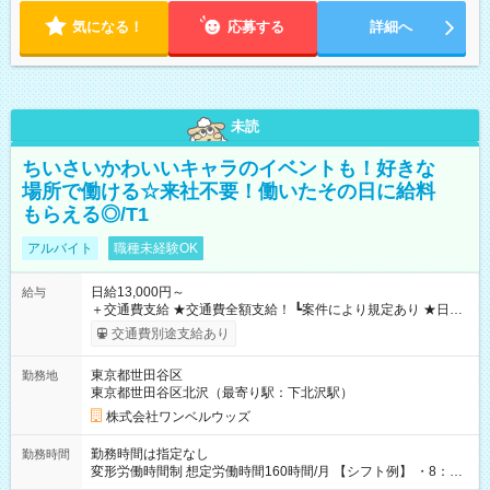
気になる！
応募する
詳細へ
未読
ちいさいかわいいキャラのイベントも！好きな
場所で働ける☆来社不要！働いたその日に給料
もらえる◎/T1
アルバイト
職種未経験OK
日給13,000円～
給与
＋交通費支給 ★交通費全額支給！ ┗案件により規定あり ★日払
いOK！（規定あり） ┗働いたその日に現金GET♪ お仕事後はコ
交通費別途支給あり
ンビニATMから 日払い分を引き落とせます！ 【試用期間】試
用期間なし
東京都世田谷区
勤務地
東京都世田谷区北沢（最寄り駅：下北沢駅）
株式会社ワンベルウッズ
勤務時間は指定なし
勤務時間
変形労働時間制 想定労働時間160時間/月 【シフト例】 ・8：00
～21：00