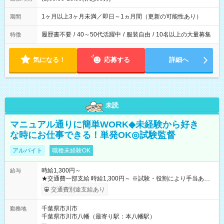
1ヶ月以上3ヶ月未満／即日～1ヵ月間（更新の可能性あり）
期間
履歴書不要
/
40～50代活躍中
/
服装自由
/
10名以上の大量募集
特徴
気になる！
応募する
詳細へ
未読
マニュアル通りに簡単WORK◆未経験から好き
な時にお仕事できる！単発OK◎試験監督
アルバイト
職種未経験OK
時給1,300円～
給与
★交通費一部支給 時給1,300円～ ※試験・役割により手当あり
※勤務回数により昇給あり 【即給（前払い）オプションあ
交通費別途支給あり
り！】 希望される場合、勤務から1週間ほどで給与の一部を受け
取れます。 ※手数料418円がかかります。 【過去試験日の収入
千葉県市川市
勤務地
例】 ・河合塾模擬試験 8:30～17:30（休憩1時間） 時給1,300円
千葉県市川市八幡（最寄り駅：本八幡駅）
×8時間＝日収10,400円＋交通費 ※当日の役割により時給＋100