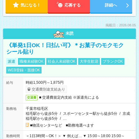
気になる！
応募する
詳細へ
掲載日：2026.08.05
未読
《単発1日OK！日払い可》＊お菓子のモクモク
シール貼り
派遣
職種未経験OK
社会人未経験OK
大学生歓迎
ブランクOK
WEB登録・面接OK
時給1,500円～1,875円
給与
交通費別途支給あり
■ 交通費規定内支給 ※派遣先による
交通費
千葉市稲毛区
勤務地
稲毛駅から徒歩5分
/
スポーツセンター駅から徒歩5分
/
京成
稲毛駅から徒歩5分
/
…
■物流センターなど ■勤務地選べます
＜1日3時間～OK！＞ ▼ 例えば… ▼ 15:00～18:00 15:00～
勤務時間