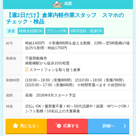
未読
【週2日だけ】倉庫内軽作業スタッフ スマホの
チェック・検品
派遣
職種未経験OK
ブランクOK
WEB登録・面接OK
時給1400円 ※実働8時間を超える勤務、22時～翌5時勤務の場
給与
合25％割増：時給1750円
千葉県船橋市
勤務地
南船橋駅から徒歩10分程度
スマートフォンを取り扱う倉庫
(1)9:00～18:00（実働8時間） (2)10:00～18:00（実働7時間）
勤務時間
(3)10:00～17:00（実働6時間） ※時間帯選べます ※休憩60分
長期 2026年9月スタート予定
期間
日払いOK
/
履歴書不要
/
40～50代活躍中
/
副業・WワークOK
/
特徴
シフト勤務
/
10名以上の大量募集
気になる！
応募する
詳細へ