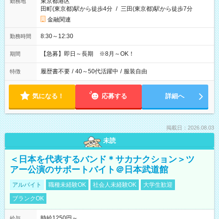
東京都港区
勤務地
田町(東京都)駅から徒歩4分
/
三田(東京都)駅から徒歩7分
金融関連
8:30～12:30
勤務時間
【急募】即日～長期 ※8月～OK！
期間
履歴書不要
/
40～50代活躍中
/
服装自由
特徴
気になる！
応募する
詳細へ
掲載日：2026.08.03
未読
＜日本を代表するバンド＊サカナクション＞ツ
アー公演のサポートバイト＠日本武道館
アルバイト
職種未経験OK
社会人未経験OK
大学生歓迎
ブランクOK
時給1250円～
給与