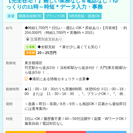
【完全在宅！】難しい業務なし＆電話なし！ゆ
っくりの11時～時短＊データ入力・事務
派遣
職種未経験OK
ブランクOK
WEB登録・面接OK
◆時給1,700円＊日払い・週払いOK＊昇給あり♪【月収例】 ・約
給与
204,000円 （時給1,700円 × 実働6h × 20日）
交通費別途支給あり
◆全額支給 ＊家が少し遠くても安心！
交通費
20～25万円
月収例
東京都港区
勤務地
竹芝駅から徒歩2分
/
浜松町駅から徒歩4分
/
大門(東京都)駅か
ら徒歩5分
/
…
◆港区にある情報セキュリティ企業◆
◆11：00～18：30のうち実働6時間、休憩60分 ※11：00～18：
勤務時間
00 または 11：30～18：30 。*。ブランクOK！。*。 例え
ば前職が、 在宅/財団法人/事務/コールセンター/受付/販売/カフェ
スタッフ スイーツ販売/ホテルフロント/化粧品販売/など 様々な
＜急募＞即日～長期／8月～9月～も相談OK！応募から最短即日
期間
業界から入社して活躍されています♪
には選考案内♪
日払いOK
/
履歴書不要
/
40～50代活躍中
/
副業・WワークOK
/
特徴
服装自由
/
電話対応なし