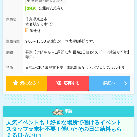
交通費別途支給あり
交通費支給有り
交通費
千葉県東金市
勤務地
求名駅から車9分
製造外
9:00～18:00 ※表記のうち実働8時間です。
勤務時間
長期【ご応募から1週間以内(最短2日目)のスピード就業が可能】
期間
即日～
日払いOK
/
履歴書不要
/
電話対応なし
/
パソコンスキル不要
特徴
気になる！
応募する
詳細へ
未読
人気イベントも！好きな場所で働けるイベント
スタッフ☆来社不要！働いたその日に給料もら
える日払い/T1