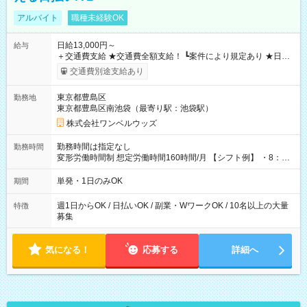
アルバイト
職種未経験OK
日給13,000円～
給与
＋交通費支給 ★交通費全額支給！ ┗案件により規定あり ★日払
いOK！（規定あり） ┗働いたその日に現金GET♪ お仕事後はコ
交通費別途支給あり
ンビニATMから 日払い分を引き落とせます！ 【試用期間】試
用期間なし
東京都豊島区
勤務地
東京都豊島区南池袋（最寄り駅：池袋駅）
株式会社ワンベルウッズ
勤務時間は指定なし
勤務時間
変形労働時間制 想定労働時間160時間/月 【シフト例】 ・8：00
～21：00
単発・1日のみOK
期間
週1日からOK / 日払いOK / 副業・WワークOK / 10名以上の大量
特徴
募集
気になる！
応募する
詳細へ