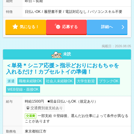
即日～長期
期間
日払いOK
/
履歴書不要
/
電話対応なし
/
パソコンスキル不要
特徴
気になる！
応募する
詳細へ
掲載日：2026.08.05
未読
＜単発＊シニア応援＞指示どおりにおもちゃを
入れるだけ！カプセルトイの準備！
派遣
職種未経験OK
社会人未経験OK
大学生歓迎
ブランクOK
WEB登録・面接OK
時給1500円 ■現金日払いもOK（規定あり）
給与
交通費別途支給あり
一部支給 ※登録後、選んだお仕事によって条件が異なる
交通費
ことがあります
東京都狛江市
勤務地