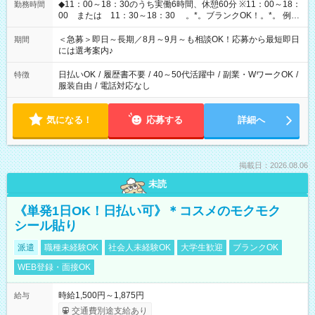
◆11：00～18：30のうち実働6時間、休憩60分 ※11：00～18：
勤務時間
00 または 11：30～18：30 。*。ブランクOK！。*。 例え
ば前職が、 在宅/財団法人/事務/コールセンター/受付/販売/カフェ
スタッフ スイーツ販売/ホテルフロント/化粧品販売/など 様々な
＜急募＞即日～長期／8月～9月～も相談OK！応募から最短即日
期間
業界から入社して活躍されています♪
には選考案内♪
日払いOK
/
履歴書不要
/
40～50代活躍中
/
副業・WワークOK
/
特徴
服装自由
/
電話対応なし
気になる！
応募する
詳細へ
掲載日：2026.08.06
未読
《単発1日OK！日払い可》＊コスメのモクモク
シール貼り
派遣
職種未経験OK
社会人未経験OK
大学生歓迎
ブランクOK
WEB登録・面接OK
時給1,500円～1,875円
給与
交通費別途支給あり