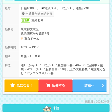
日額10000円 ■即払いOK、日払いOK、週払いOK
給与
交通費別途支給あり
支給あり
交通費
東京都文京区
勤務地
後楽園駅から徒歩4分
東京ドーム
10:30～19:30
勤務時間
単発・1日ＯＫ
期間
週1日からOK
/
日払いOK
/
履歴書不要
/
40～50代活躍中
/
副
特徴
業・WワークOK
/
服装自由
/
10名以上の大量募集
/
電話対応な
し
/
パソコンスキル不要
気になる！
応募する
詳細へ
掲載日：2026.08.05
未読