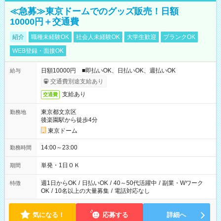
≪急募≫東京ドームでのグッズ販売！日額
10000円＋交通費
紹介
職種未経験OK
社会人未経験OK
大学生歓迎
ブランクOK
WEB登録・面接OK
日額10000円 ■即払いOK、日払いOK、週払いOK
給与
交通費別途支給あり
支給あり
交通費
東京都文京区
勤務地
後楽園駅から徒歩4分
東京ドーム
14:00～23:00
勤務時間
単発・1日ＯＫ
期間
週1日からOK
/
日払いOK
/
40～50代活躍中
/
副業・Wワーク
特徴
OK
/
10名以上の大量募集
/
電話対応なし
気になる！
応募する
詳細へ