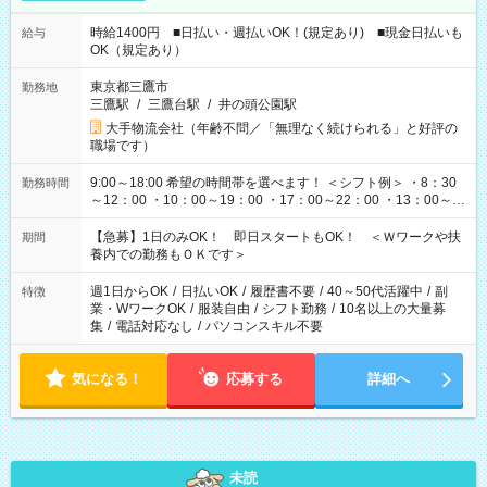
時給1400円 ■日払い・週払いOK！(規定あり) ■現金日払いも
給与
OK（規定あり）
東京都三鷹市
勤務地
三鷹駅
/
三鷹台駅
/
井の頭公園駅
大手物流会社（年齢不問／「無理なく続けられる」と好評の
職場です）
9:00～18:00 希望の時間帯を選べます！ ＜シフト例＞ ・8：30
勤務時間
～12：00 ・10：00～19：00 ・17：00～22：00 ・13：00～
22：00 ・22：00～翌6：00 など
【急募】1日のみOK！ 即日スタートもOK！ ＜Ｗワークや扶
期間
養内での勤務もＯＫです＞
週1日からOK
/
日払いOK
/
履歴書不要
/
40～50代活躍中
/
副
特徴
業・WワークOK
/
服装自由
/
シフト勤務
/
10名以上の大量募
集
/
電話対応なし
/
パソコンスキル不要
気になる！
応募する
詳細へ
未読