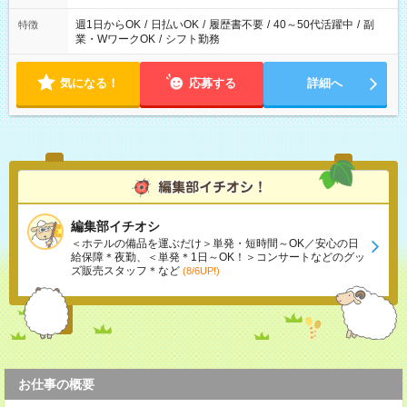
週1日からOK
/
日払いOK
/
履歴書不要
/
40～50代活躍中
/
副
特徴
業・WワークOK
/
シフト勤務
気になる！
応募する
詳細へ
編集部イチオシ
＜ホテルの備品を運ぶだけ＞単発・短時間～OK／安心の日
給保障＊夜勤、＜単発＊1日～OK！＞コンサートなどのグッ
ズ販売スタッフ＊など
(8/6UP!)
お仕事の概要