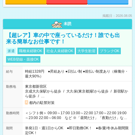
掲載日：2026.08.05
未読
【超レア】車の中で座っているだけ！誰でも出
来る簡単なお仕事です！
派遣
職種未経験OK
社会人未経験OK
大学生歓迎
ブランクOK
WEB登録・面接OK
時給1328円 ●昇給あり ●日払い制 ●前払い制度あり（稼働分・
給与
最大90%）
東京都新宿区
勤務地
京成大久保駅から徒歩
/
大久保(東京都)駅から徒歩
/
新宿駅か
ら徒歩
/
…
都内の駐禁対策
＜シフト例＞ 09:00～17:00 13:00～22:00 17:00～22:00 19:00
勤務時間
～23:00 22:00～06:00 など ※「昼間だけ」「夜勤だけ」など
の希望OK
単発1日・週1日からOK ●即日勤務OK！ ●春/夏/冬休み期間限
期間
定OK！