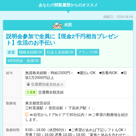
あなたの閲覧履歴からのオススメ
掲載日：2026.08.06
未読
説明会参加で全員に【現金2千円相当プレゼン
ト】生活のお手伝い
派遣
職種未経験OK
社会人未経験OK
ブランクOK
WEB登録・面接OK
無資格未経験：時給1500円～ ■週払いOK ■扶養内OK ■日
給与
収1万2000円以上
交通費別途支給あり
交通費全額支給
交通費
東京都世田谷区
勤務地
三軒茶屋駅
/
世田谷駅
/
下高井戸駅
/
…
≪自宅からドアtoドアで30分以内！≫ご希望の勤務地を紹介
します。
9:00～18:00（休憩60分） ■ご希望があれば下記シフトもOK！
勤務時間
早番 7:00～16:00 遅番 10:00～19:00 「家族と休みを合わせた