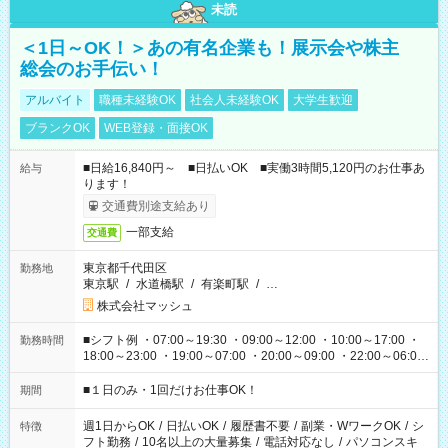
未読
＜1日～OK！＞あの有名企業も！展示会や株主
総会のお手伝い！
アルバイト
職種未経験OK
社会人未経験OK
大学生歓迎
ブランクOK
WEB登録・面接OK
■日給16,840円～ ■日払いOK ■実働3時間5,120円のお仕事あ
給与
ります！
交通費別途支給あり
一部支給
交通費
東京都千代田区
勤務地
東京駅
/
水道橋駅
/
有楽町駅
/
…
株式会社マッシュ
■シフト例 ・07:00～19:30 ・09:00～12:00 ・10:00～17:00 ・
勤務時間
18:00～23:00 ・19:00～07:00 ・20:00～09:00 ・22:00～06:00
etc ★最短で3時間で5,120円のお仕事から 15時間で2万円近く稼
げるお仕事も！ ご希望のお時間に合わせてご紹介！ ※シフトは
■１日のみ・1回だけお仕事OK！
期間
現場によって異なります。 ※勿論、休憩時間はあるのでご安心
ください！
週1日からOK
/
日払いOK
/
履歴書不要
/
副業・WワークOK
/
シ
特徴
フト勤務
/
10名以上の大量募集
/
電話対応なし
/
パソコンスキ