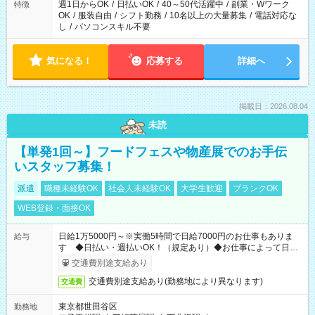
週1日からOK
/
日払いOK
/
40～50代活躍中
/
副業・Wワーク
特徴
OK
/
服装自由
/
シフト勤務
/
10名以上の大量募集
/
電話対応な
し
/
パソコンスキル不要
気になる！
応募する
詳細へ
掲載日：2026.08.04
未読
【単発1回～】フードフェスや物産展でのお手伝
いスタッフ募集！
派遣
職種未経験OK
社会人未経験OK
大学生歓迎
ブランクOK
WEB登録・面接OK
日給1万5000円～※実働5時間で日給7000円のお仕事もありま
給与
す ◆日払い・週払いOK！（規定あり）◆お仕事によって日給
も異なります
交通費別途支給あり
交通費別途支給あり(勤務地により異なります)
交通費
東京都世田谷区
勤務地