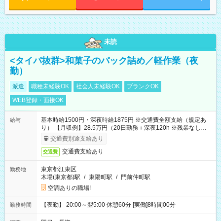
未読
<タイパ抜群>和菓子のパック詰め／軽作業（夜
勤）
派遣
職種未経験OK
社会人未経験OK
ブランクOK
WEB登録・面接OK
基本時給1500円・深夜時給1875円 ※交通費全額支給（規定あ
給与
り） 【月収例】28.5万円（20日勤務＋深夜120h ※残業なしの場
合）
交通費別途支給あり
交通費支給あり
交通費
東京都江東区
勤務地
木場(東京都)駅
/
東陽町駅
/
門前仲町駅
空調ありの職場!
【夜勤】 20:00～翌5:00 休憩60分 [実働]8時間00分
勤務時間