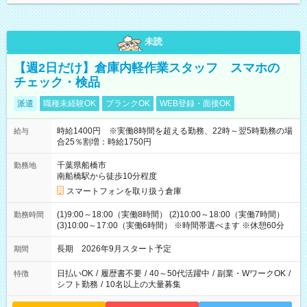
未読
【週2日だけ】倉庫内軽作業スタッフ スマホの
チェック・検品
派遣
職種未経験OK
ブランクOK
WEB登録・面接OK
時給1400円 ※実働8時間を超える勤務、22時～翌5時勤務の場
給与
合25％割増：時給1750円
千葉県船橋市
勤務地
南船橋駅から徒歩10分程度
スマートフォンを取り扱う倉庫
(1)9:00～18:00（実働8時間） (2)10:00～18:00（実働7時間）
勤務時間
(3)10:00～17:00（実働6時間） ※時間帯選べます ※休憩60分
長期 2026年9月スタート予定
期間
日払いOK
/
履歴書不要
/
40～50代活躍中
/
副業・WワークOK
/
特徴
シフト勤務
/
10名以上の大量募集