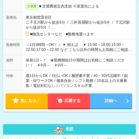
■ 交通費規定内支給 ※派遣先による
交通費
東京都世田谷区
勤務地
二子玉川駅から徒歩5分
/
三軒茶屋駅から徒歩5分
/
下北沢駅
から徒歩5分
/
…
■物流センターなど ■勤務地選べます
＜1日3時間～OK！＞ ▼ 例えば… ▼ 15:00～18:00 15:00～
勤務時間
22:00 17:00～22:00 など こちら以外の時間もお気軽にご相談く
ださい！
単発1日～！ ★勤務開始日や期間はお気軽にご相談くださ
期間
い！ ＃8月～ ＃9月～
週1日からOK
/
日払いOK
/
履歴書不要
/
40～50代活躍中
/
副
特徴
業・WワークOK
/
服装自由
/
シフト勤務
/
10名以上の大量募
集
/
電話対応なし
/
パソコンスキル不要
気になる！
応募する
詳細へ
未読