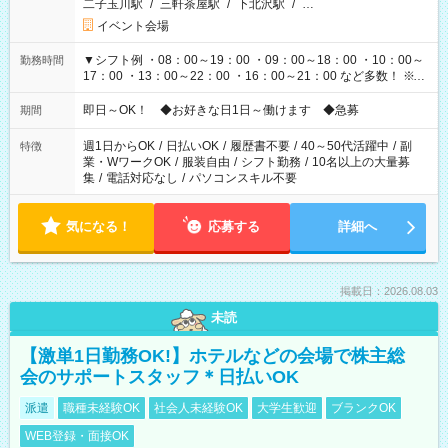
二子玉川駅
/
三軒茶屋駅
/
下北沢駅
/
…
イベント会場
▼シフト例 ・08：00～19：00 ・09：00～18：00 ・10：00～
勤務時間
17：00 ・13：00～22：00 ・16：00～21：00 など多数！ ※お
仕事により勤務時間が異なります
即日～OK！ ◆お好きな日1日～働けます ◆急募
期間
週1日からOK
/
日払いOK
/
履歴書不要
/
40～50代活躍中
/
副
特徴
業・WワークOK
/
服装自由
/
シフト勤務
/
10名以上の大量募
集
/
電話対応なし
/
パソコンスキル不要
気になる！
応募する
詳細へ
掲載日：2026.08.03
未読
【激単1日勤務OK!】ホテルなどの会場で株主総
会のサポートスタッフ＊日払いOK
派遣
職種未経験OK
社会人未経験OK
大学生歓迎
ブランクOK
WEB登録・面接OK