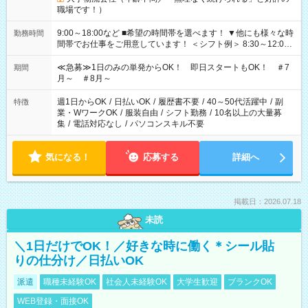
職場です！）
9:00～18:00など ■希望の時間帯を選べます！ ▼他にも様々な時
勤務時間
間帯でお仕事をご用意しています！ ＜シフト例＞ 8:30～12:00
17:00～22:00 13:00～22:00 22:00～翌6:00 など
≪急募≫1日のみの単発からOK！ 即日スタートもOK！ ＃7
期間
月～ ＃8月～
週1日からOK
/
日払いOK
/
履歴書不要
/
40～50代活躍中
/
副
特徴
業・WワークOK
/
服装自由
/
シフト勤務
/
10名以上の大量募
集
/
電話対応なし
/
パソコンスキル不要
気になる！
応募する
詳細へ
掲載日：2026.07.18
未読
＼1日だけでOK！／好きな時に働く＊シール貼
りの仕分け／日払いOK
派遣
職種未経験OK
社会人未経験OK
大学生歓迎
ブランクOK
WEB登録・面接OK