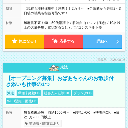
い」 「余裕を持って夕飯の準備がしたい」 「できれば残業はし
たくない」 など、ご希望を教えてくださいね。 ※Wワーク希望
【現在も積極採用中！急募！】2カ月～ ■ご応募から最短2～3
期間
の方へ 今ご覧のお仕事で希望する勤務時間と、もう1つのお仕事
日後の就業も相談可能です！
の勤務時間。 合計で週40時間を超える場合は応募できません。
履歴書不要
/
40～50代活躍中
/
服装自由
/
シフト勤務
/
10名以
特徴
上の大量募集
/
電話対応なし
/
パソコンスキル不要
気になる！
応募する
詳細へ
掲載日：2026.08.06
未読
【オープニング募集】おばあちゃんのお散歩付
き添いも仕事の1つ
派遣
職種未経験OK
社会人未経験OK
ブランクOK
WEB登録・面接OK
無資格未経験：時給1500円～ ■週払いOK ■扶養内OK ■日
給与
収1万2000円以上
交通費別途支給あり