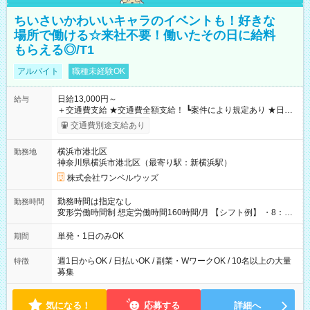
ちいさいかわいいキャラのイベントも！好きな
場所で働ける☆来社不要！働いたその日に給料
もらえる◎/T1
アルバイト
職種未経験OK
日給13,000円～
給与
＋交通費支給 ★交通費全額支給！ ┗案件により規定あり ★日払
いOK！（規定あり） ┗働いたその日に現金GET♪ お仕事後はコ
交通費別途支給あり
ンビニATMから 日払い分を引き落とせます！ 【試用期間】試
用期間なし
横浜市港北区
勤務地
神奈川県横浜市港北区（最寄り駅：新横浜駅）
株式会社ワンベルウッズ
勤務時間は指定なし
勤務時間
変形労働時間制 想定労働時間160時間/月 【シフト例】 ・8：00
～21：00
単発・1日のみOK
期間
週1日からOK / 日払いOK / 副業・WワークOK / 10名以上の大量
特徴
募集
気になる！
応募する
詳細へ