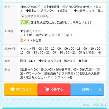
日給1万5000円～※実働5時間で日給7000円のお仕事もありま
給与
す ◆日払い・週払いOK！（規定あり）◆お仕事によって日給
も異なります
交通費別途支給あり
交通費別途支給あり(勤務地により異なります)
交通費
東京都八王子市
勤務地
八王子駅
/
南大沢駅
/
京王八王子駅
/
…
イベント会場
▼シフト例 ・08：00～19：00 ・09：00～18：00 ・10：00～
勤務時間
17：00 ・13：00～22：00 ・16：00～21：00 など多数！ ※お
仕事により勤務時間が異なります
即日～OK！ ◆お好きな日1日～働けます ◆急募
期間
週1日からOK
/
日払いOK
/
履歴書不要
/
40～50代活躍中
/
副
特徴
業・WワークOK
/
服装自由
/
シフト勤務
/
10名以上の大量募
集
/
電話対応なし
/
パソコンスキル不要
気になる！
応募する
詳細へ
掲載日：2026.08.06