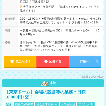
狛江駅
/
和泉多摩川駅
大手物流会社（年齢不問／「無理なく続けられる」と好評の
職場です！）
9:00～18:00など ■希望の時間帯を選べます！ ▼他にも様々な時
勤務時間
間帯でお仕事をご用意しています！ ＜シフト例＞ 8:30～12:00
17:00～22:00 13:00～22:00 22:00～翌6:00 など
≪急募≫1日のみの単発からOK！ 即日スタートもOK！ ＃7
期間
月～＃8月～
週1日からOK
/
日払いOK
/
履歴書不要
/
40～50代活躍中
/
副
特徴
業・WワークOK
/
服装自由
/
シフト勤務
/
10名以上の大量募
集
/
電話対応なし
/
パソコンスキル不要
気になる！
応募する
詳細へ
掲載日：2026.08.06
未読
【東京ドーム】会場の設営等の業務＊日額
10,000円+交！
紹介
職種未経験OK
社会人未経験OK
大学生歓迎
ブランクOK