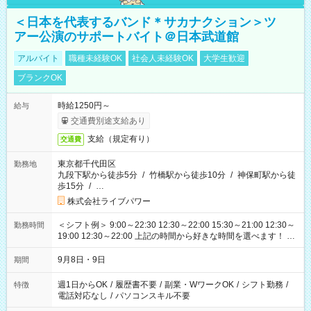
＜日本を代表するバンド＊サカナクション＞ツ
アー公演のサポートバイト＠日本武道館
アルバイト
職種未経験OK
社会人未経験OK
大学生歓迎
ブランクOK
時給1250円～
給与
交通費別途支給あり
支給（規定有り）
交通費
東京都千代田区
勤務地
九段下駅から徒歩5分
/
竹橋駅から徒歩10分
/
神保町駅から徒
歩15分
/
…
株式会社ライブパワー
＜シフト例＞ 9:00～22:30 12:30～22:00 15:30～21:00 12:30～
勤務時間
19:00 12:30～22:00 上記の時間から好きな時間を選べます！ ※
時間は変更となる可能性があります
9月8日・9日
期間
週1日からOK
/
履歴書不要
/
副業・WワークOK
/
シフト勤務
/
特徴
電話対応なし
/
パソコンスキル不要