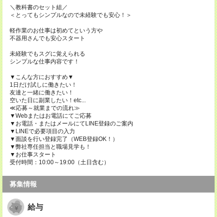
＼教科書のセット組／
＜とってもシンプルなので未経験でも安心！＞
軽作業のお仕事は初めてという方や
不器用さんでも安心スタート
未経験でもスグに覚えられる
シンプルな仕事内容です！
▼こんな方におすすめ▼
1日だけ試しに働きたい！
友達と一緒に働きたい！
空いた日に副業したい！etc...
≪応募～就業までの流れ≫
▼Webまたはお電話にてご応募
▼お電話・またはメールにてLINE登録のご案内
▼LINEで必要項目の入力
▼面談を行い登録完了（WEB登録OK！）
▼弊社専任担当と職場見学も！
▼お仕事スタート
受付時間：10:00～19:00（土日含む）
募集情報
給与