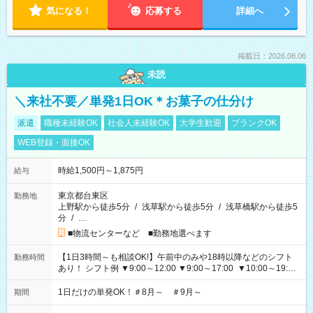
気になる！
応募する
詳細へ
掲載日：2026.08.06
未読
＼来社不要／単発1日OK＊お菓子の仕分け
派遣
職種未経験OK
社会人未経験OK
大学生歓迎
ブランクOK
WEB登録・面接OK
時給1,500円～1,875円
給与
東京都台東区
勤務地
上野駅から徒歩5分
/
浅草駅から徒歩5分
/
浅草橋駅から徒歩5
分
/
…
■物流センターなど ■勤務地選べます
【1日3時間～も相談OK!】午前中のみや18時以降などのシフト
勤務時間
あり！ シフト例 ▼9:00～12:00 ▼9:00～17:00 ▼10:00～19:00
▼18:00～21:00
1日だけの単発OK！＃8月～ ＃9月～
期間