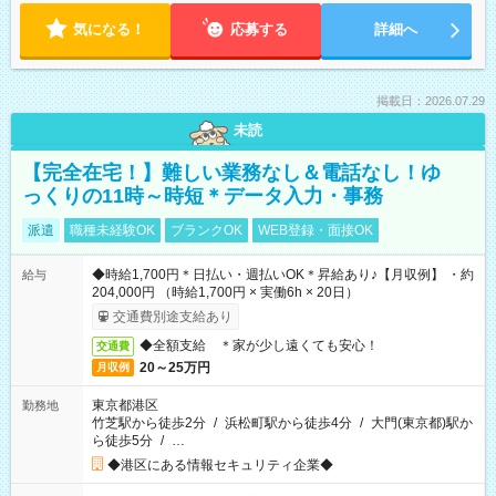
気になる！
応募する
詳細へ
掲載日：2026.07.29
未読
【完全在宅！】難しい業務なし＆電話なし！ゆ
っくりの11時～時短＊データ入力・事務
派遣
職種未経験OK
ブランクOK
WEB登録・面接OK
◆時給1,700円＊日払い・週払いOK＊昇給あり♪【月収例】 ・約
給与
204,000円 （時給1,700円 × 実働6h × 20日）
交通費別途支給あり
◆全額支給 ＊家が少し遠くても安心！
交通費
20～25万円
月収例
東京都港区
勤務地
竹芝駅から徒歩2分
/
浜松町駅から徒歩4分
/
大門(東京都)駅か
ら徒歩5分
/
…
◆港区にある情報セキュリティ企業◆