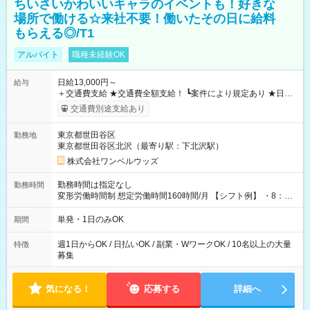
ちいさいかわいいキャラのイベントも！好きな
場所で働ける☆来社不要！働いたその日に給料
もらえる◎/T1
アルバイト
職種未経験OK
日給13,000円～
給与
＋交通費支給 ★交通費全額支給！ ┗案件により規定あり ★日払
いOK！（規定あり） ┗働いたその日に現金GET♪ お仕事後はコ
交通費別途支給あり
ンビニATMから 日払い分を引き落とせます！ 【試用期間】試
用期間なし
東京都世田谷区
勤務地
東京都世田谷区北沢（最寄り駅：下北沢駅）
株式会社ワンベルウッズ
勤務時間は指定なし
勤務時間
変形労働時間制 想定労働時間160時間/月 【シフト例】 ・8：00
～21：00
単発・1日のみOK
期間
週1日からOK / 日払いOK / 副業・WワークOK / 10名以上の大量
特徴
募集
気になる！
応募する
詳細へ