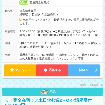
交通費全額支給
交通費
東京都豊島区
勤務地
巣鴨駅
/
目白駅
/
北池袋駅
/
…
≪自宅からドアtoドアで30分以内！≫ご希望の勤務地を紹介
します。
9:00～18:00（休憩60分） ■ご希望があれば下記シフトもOK！
勤務時間
早番 7:00～16:00 遅番 10:00～19:00 夜勤 16:30～翌9:30 「家族
と休みを合わせたい」 「余裕を持って夕飯の準備がしたい」
「できれば残業はしたくない」 など、ご希望を教えてください
【8月中のスタートOK！急募！】2カ月～ ■ご応募から最短2～
期間
ね。 ※Wワーク希望の方へ 今ご覧のお仕事で希望する勤務時間
3日後に就業が可能です！
と、もう1つのお仕事の勤務時間。 合計で週40時間を超える場
合は応募できません。
履歴書不要
/
40～50代活躍中
/
服装自由
/
シフト勤務
/
10名以
特徴
上の大量募集
/
電話対応なし
/
パソコンスキル不要
気になる！
応募する
詳細へ
掲載日：2026.08.06
未読
＼！完全在宅！／土日含む週2～OK<講座受付