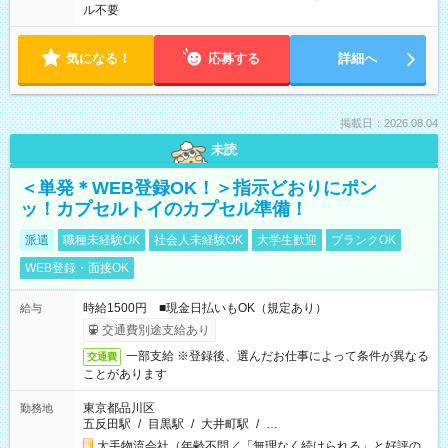
ル不要
気になる！
応募する
詳細へ
掲載日：2026.08.04
未読
＜単発＊WEB登録OK！＞指示どおりにポン
ッ！カプセルトイのカプセル準備！
派遣
職種未経験OK
社会人未経験OK
大学生歓迎
ブランクOK
WEB登録・面接OK
時給1500円 ■現金日払いもOK（規定あり）
給与
交通費別途支給あり
一部支給 ※登録後、選んだお仕事によって条件が異なる
交通費
ことがあります
東京都品川区
勤務地
五反田駅
/
目黒駅
/
大井町駅
/
…
大手物流会社（年齢不問／「無理なく続けられる」と好評の