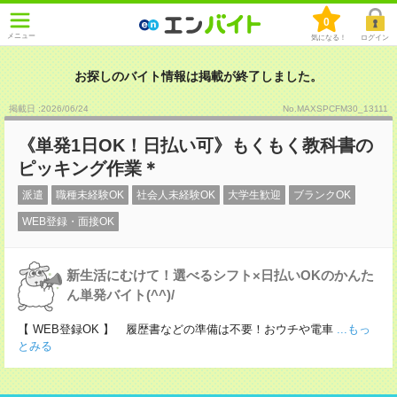
0
メニュー
気になる！
ログイン
お探しのバイト情報は掲載が終了しました。
掲載日 :2026
/
06
/
24
No.MAXSPCFM30_13111
《単発1日OK！日払い可》もくもく教科書の
ピッキング作業＊
派遣
職種未経験OK
社会人未経験OK
大学生歓迎
ブランクOK
WEB登録・面接OK
新生活にむけて！選べるシフト×日払いOKのかんた
ん単発バイト(^^)/
【 WEB登録OK 】 履歴書などの準備は不要！おウチや電車
...もっ
とみる