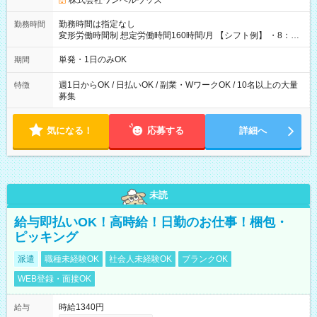
株式会社ワンベルウッズ
勤務時間は指定なし
勤務時間
変形労働時間制 想定労働時間160時間/月 【シフト例】 ・8：00
～21：00
単発・1日のみOK
期間
週1日からOK / 日払いOK / 副業・WワークOK / 10名以上の大量
特徴
募集
気になる！
応募する
詳細へ
未読
給与即払いOK！高時給！日勤のお仕事！梱包・
ピッキング
派遣
職種未経験OK
社会人未経験OK
ブランクOK
WEB登録・面接OK
時給1340円
給与