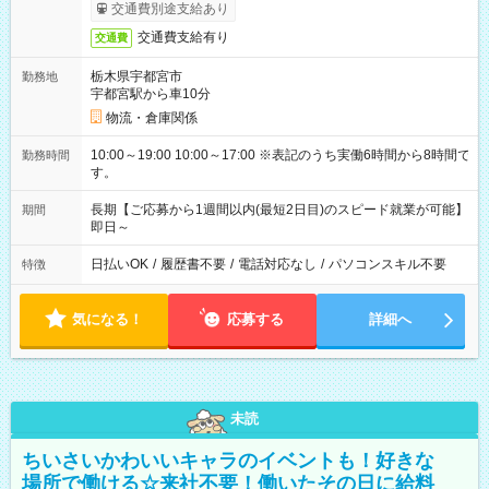
交通費別途支給あり
交通費支給有り
交通費
栃木県宇都宮市
勤務地
宇都宮駅から車10分
物流・倉庫関係
10:00～19:00 10:00～17:00 ※表記のうち実働6時間から8時間で
勤務時間
す。
長期【ご応募から1週間以内(最短2日目)のスピード就業が可能】
期間
即日～
日払いOK
/
履歴書不要
/
電話対応なし
/
パソコンスキル不要
特徴
気になる！
応募する
詳細へ
未読
ちいさいかわいいキャラのイベントも！好きな
場所で働ける☆来社不要！働いたその日に給料