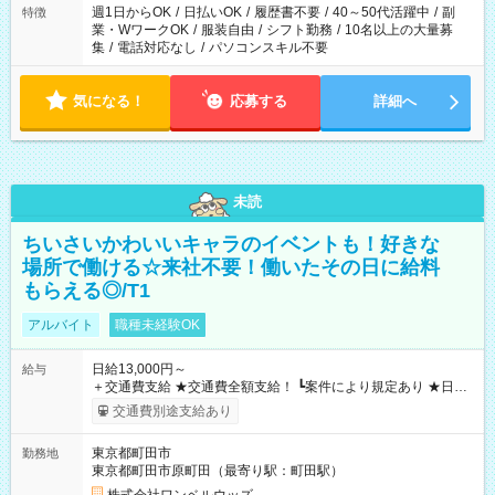
週1日からOK
/
日払いOK
/
履歴書不要
/
40～50代活躍中
/
副
特徴
業・WワークOK
/
服装自由
/
シフト勤務
/
10名以上の大量募
集
/
電話対応なし
/
パソコンスキル不要
気になる！
応募する
詳細へ
未読
ちいさいかわいいキャラのイベントも！好きな
場所で働ける☆来社不要！働いたその日に給料
もらえる◎/T1
アルバイト
職種未経験OK
日給13,000円～
給与
＋交通費支給 ★交通費全額支給！ ┗案件により規定あり ★日払
いOK！（規定あり） ┗働いたその日に現金GET♪ お仕事後はコ
交通費別途支給あり
ンビニATMから 日払い分を引き落とせます！ 【試用期間】試
用期間なし
東京都町田市
勤務地
東京都町田市原町田（最寄り駅：町田駅）