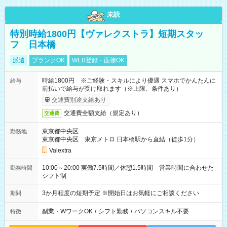
未読
特別時給1800円【ヴァレクストラ】短期スタッ
フ 日本橋
派遣
ブランクOK
WEB登録・面接OK
時給1800円 ※ご経験・スキルにより優遇 スマホでかんたんに
給与
前払いで給与が受け取れます（※上限、条件あり）
交通費別途支給あり
交通費全額支給（規定あり）
交通費
東京都中央区
勤務地
東京都中央区 東京メトロ 日本橋駅から直結（徒歩1分）
Valextra
10:00～20:00 実働7.5時間／休憩1.5時間 営業時間に合わせた
勤務時間
シフト制
3か月程度の短期予定 ※開始日はお気軽にご相談ください
期間
副業・WワークOK
/
シフト勤務
/
パソコンスキル不要
特徴