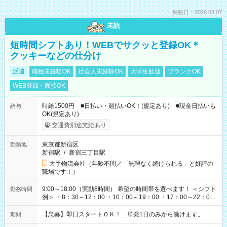
掲載日：2026.08.07
未読
短時間シフトあり！WEBでサクッと登録OK＊
クッキーなどの仕分け
派遣
職種未経験OK
社会人未経験OK
大学生歓迎
ブランクOK
WEB登録・面接OK
時給1500円 ■日払い・週払いOK！(規定あり) ■現金日払いも
給与
OK(規定あり)
交通費別途支給あり
東京都新宿区
勤務地
新宿駅
/
新宿三丁目駅
大手物流会社（年齢不問／「無理なく続けられる」と好評の
職場です！）
9:00～18:00（実動8時間） 希望の時間帯を選べます！ ＜シフト
勤務時間
例＞ ・8：30～12：00 ・10：00～19：00 ・17：00～22：00
・13：00～22：00 ・22：00～翌6：00 など
【急募】即日スタートＯＫ！ 単発1日のみから働けます。
期間