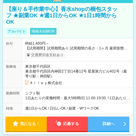
【座り＆手作業中心】香水shopの梱包スタッ
フ ★副業OK ★週1日からOK ★1日1時間から
OK
アルバイト
職種未経験OK
時給1,400円～
給与
【試用期間】試用期間あり 試用期間の長さ：1ヶ月 雇用形態、
給与は本採用時と同じです。
交通費別途支給あり
東京都千代田区
勤務地
東京都千代田区内神田2丁目14番12号 星屋第六ビル402号（最
寄り駅：神田駅）
Ａｌｌｅｙ株式会社
シフト制
勤務時間
1日あたりの実働時間：最大5時間/日 11:00-19:00 └1日あたりの
実働時間：1-5時間 └上記の時間帯内であれば、いつでも勤務可
能！ └平日・土曜日の中で、お好きな曜日でご勤務いただけま
週1日からOK / 日払いOK / 副業・WワークOK
特徴
す！ 【シフト例】 ・11:00～14:00 ・16:30～19:00 ・13:00～
18:00 などのように、自由な働き方が可能なお仕事です！
気になる！
応募する
詳細へ