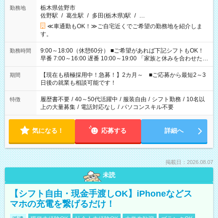
栃木県佐野市
勤務地
佐野駅
/
葛生駅
/
多田(栃木県)駅
/
…
≪車通勤もOK！≫ご自宅近くでご希望の勤務地を紹介しま
す。
9:00～18:00（休憩60分） ■ご希望があれば下記シフトもOK！
勤務時間
早番 7:00～16:00 遅番 10:00～19:00 「家族と休みを合わせた
い」 「余裕を持って夕飯の準備がしたい」 「できれば残業はし
たくない」 など、ご希望を教えてくださいね。 ※Wワーク希望
【現在も積極採用中！急募！】2カ月～ ■ご応募から最短2～3
期間
の方へ 今ご覧のお仕事で希望する勤務時間と、もう1つのお仕事
日後の就業も相談可能です！
の勤務時間。 合計で週40時間を超える場合は応募できません。
履歴書不要
/
40～50代活躍中
/
服装自由
/
シフト勤務
/
10名以
特徴
上の大量募集
/
電話対応なし
/
パソコンスキル不要
気になる！
応募する
詳細へ
掲載日：2026.08.07
未読
【シフト自由・現金手渡しOK】iPhoneなどス
マホの充電を繋げるだけ！