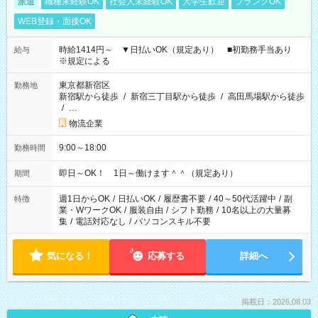
派遣
職種未経験OK
社会人未経験OK
大学生歓迎
ブランクOK
WEB登録・面接OK
時給1414円～ ▼日払いOK（規定あり） ■初勤務手当あり
給与
※規定による
東京都新宿区
勤務地
新宿駅から徒歩
/
新宿三丁目駅から徒歩
/
高田馬場駅から徒歩
/
…
物流企業
9:00～18:00
勤務時間
即日～OK！ 1日～働けます＾＾（規定あり）
期間
週1日からOK
/
日払いOK
/
履歴書不要
/
40～50代活躍中
/
副
特徴
業・WワークOK
/
服装自由
/
シフト勤務
/
10名以上の大量募
集
/
電話対応なし
/
パソコンスキル不要
気になる！
応募する
詳細へ
掲載日：2026.08.03