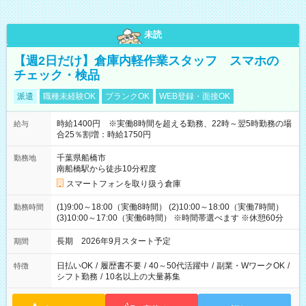
未読
【週2日だけ】倉庫内軽作業スタッフ スマホの
チェック・検品
派遣
職種未経験OK
ブランクOK
WEB登録・面接OK
時給1400円 ※実働8時間を超える勤務、22時～翌5時勤務の場
給与
合25％割増：時給1750円
千葉県船橋市
勤務地
南船橋駅から徒歩10分程度
スマートフォンを取り扱う倉庫
(1)9:00～18:00（実働8時間） (2)10:00～18:00（実働7時間）
勤務時間
(3)10:00～17:00（実働6時間） ※時間帯選べます ※休憩60分
長期 2026年9月スタート予定
期間
日払いOK
/
履歴書不要
/
40～50代活躍中
/
副業・WワークOK
/
特徴
シフト勤務
/
10名以上の大量募集