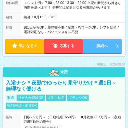
＜シフト例＞ 7:00～23:00 13:30～22:00 上記の時間から好きな
勤務時間
時間を選べます！ ※時間は変更となる可能性があります
急募！8月15日・16日
期間
週1日からOK
/
履歴書不要
/
副業・WワークOK
/
シフト勤務
/
特徴
電話対応なし
/
パソコンスキル不要
気になる！
応募する
詳細へ
掲載日：2026.08.08
未読
入浴ナシ＊夜勤でゆったり見守りだけ＊週1日～
無理なく働ける
派遣
社会人未経験OK
大学生歓迎
ブランクOK
WEB登録・面接OK
日収2.9万円～（日勤時給1650円） ■月収例23.7万円～（夜勤
給与
月8回勤務の場合）