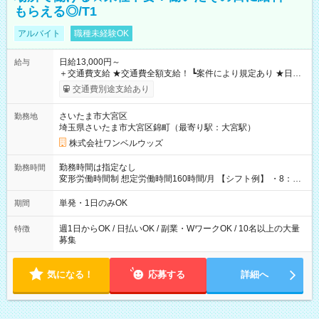
もらえる◎/T1
アルバイト
職種未経験OK
日給13,000円～
給与
＋交通費支給 ★交通費全額支給！ ┗案件により規定あり ★日払
いOK！（規定あり） ┗働いたその日に現金GET♪ お仕事後はコ
交通費別途支給あり
ンビニATMから 日払い分を引き落とせます！ 【試用期間】試
用期間なし
さいたま市大宮区
勤務地
埼玉県さいたま市大宮区錦町（最寄り駅：大宮駅）
株式会社ワンベルウッズ
勤務時間は指定なし
勤務時間
変形労働時間制 想定労働時間160時間/月 【シフト例】 ・8：00
～21：00
単発・1日のみOK
期間
週1日からOK / 日払いOK / 副業・WワークOK / 10名以上の大量
特徴
募集
気になる！
応募する
詳細へ