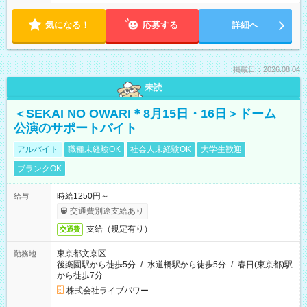
気になる！
応募する
詳細へ
掲載日：2026.08.04
未読
＜SEKAI NO OWARI＊8月15日・16日＞ドーム
公演のサポートバイト
アルバイト
職種未経験OK
社会人未経験OK
大学生歓迎
ブランクOK
時給1250円～
給与
交通費別途支給あり
支給（規定有り）
交通費
東京都文京区
勤務地
後楽園駅から徒歩5分
/
水道橋駅から徒歩5分
/
春日(東京都)駅
から徒歩7分
株式会社ライブパワー