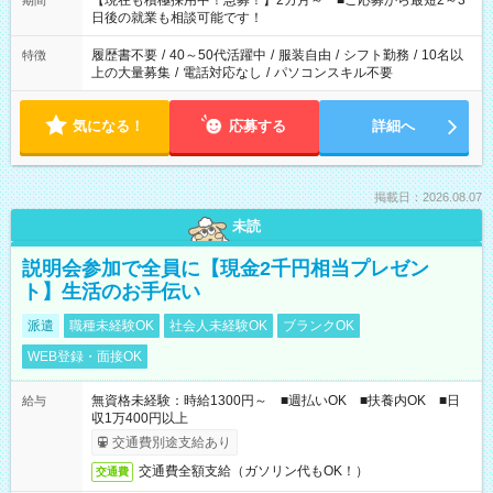
【現在も積極採用中！急募！】2カ月～ ■ご応募から最短2～3
期間
の方へ 今ご覧のお仕事で希望する勤務時間と、もう1つのお仕事
日後の就業も相談可能です！
の勤務時間。 合計で週40時間を超える場合は応募できません。
履歴書不要
/
40～50代活躍中
/
服装自由
/
シフト勤務
/
10名以
特徴
上の大量募集
/
電話対応なし
/
パソコンスキル不要
気になる！
応募する
詳細へ
掲載日：2026.08.07
未読
説明会参加で全員に【現金2千円相当プレゼン
ト】生活のお手伝い
派遣
職種未経験OK
社会人未経験OK
ブランクOK
WEB登録・面接OK
無資格未経験：時給1300円～ ■週払いOK ■扶養内OK ■日
給与
収1万400円以上
交通費別途支給あり
交通費全額支給（ガソリン代もOK！）
交通費