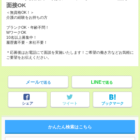
面接OK
＜無資格OK！＞
介護の経験をお持ちの方
ブランクOK・年齢不問！
WワークOK
10名以上募集中！
履歴書不要・来社不要！
＊応募後はお電話にて面談を実施いたします！ご希望の働き方などお気軽に
ご要望をお伝えください。
メール
LINE
で送る
で送る
シェア
ツイート
ブックマーク
かんたん検索はこちら