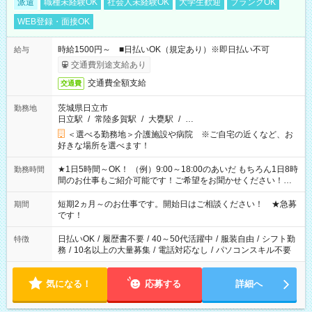
派遣
職種未経験OK
社会人未経験OK
大学生歓迎
ブランクOK
WEB登録・面接OK
時給1500円～ ■日払いOK（規定あり）※即日払い不可
給与
交通費別途支給あり
交通費全額支給
交通費
茨城県日立市
勤務地
日立駅
/
常陸多賀駅
/
大甕駅
/
…
＜選べる勤務地＞介護施設や病院 ※ご自宅の近くなど、お
好きな場所を選べます！
★1日5時間～OK！ （例）9:00～18:00のあいだ もちろん1日8時
勤務時間
間のお仕事もご紹介可能です！ご希望をお聞かせください！★
家庭の都合でお休みが必要な場合も遠慮なくご相談ください。
※週最低15時間以上の勤務が必要です
短期2ヵ月～のお仕事です。開始日はご相談ください！ ★急募
期間
です！
日払いOK
/
履歴書不要
/
40～50代活躍中
/
服装自由
/
シフト勤
特徴
務
/
10名以上の大量募集
/
電話対応なし
/
パソコンスキル不要
気になる！
応募する
詳細へ