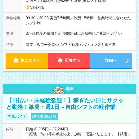
新宿三丁目駅から徒歩2分
/
新宿(東京メトロ)駅
Valextra
09:30～20:30 実働7.5時間／休憩1.5時間 営業時間に合わせた
勤務時間
シフト制
3か月程度の短期予定 ※開始日はお気軽にご相談ください
期間
副業・WワークOK
/
シフト勤務
/
パソコンスキル不要
特徴
気になる！
応募する
詳細へ
未読
【日払い・未経験歓迎！】稼ぎたい日にサクッ
と勤務！単発・週1日～自由シフトの軽作業
アルバイト
職種未経験OK
日給10,305円～37,204円
給与
※経験・能力等を考慮の上、加給・優遇いたします。 【試用期