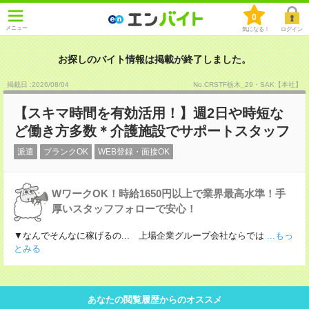
0
メニュー
気になる！
ログイン
お探しのバイト情報は掲載が終了しました。
掲載日 :2026
/
08
/
04
No.CRSTF栃木_29・SAK【本社】
【スキマ時間を有効活用！】週2日や時短な
ど働き方多数＊介護施設でサポートスタッフ
派遣
ブランクOK
WEB登録・面接OK
WワークOK！時給1650円以上で業界最高水準！手
厚いスタッフフォローで安心！
▼なんでそんなに稼げるの... 上場企業グループ会社ならでは
...もっ
とみる
あなたの閲覧履歴からのオススメ