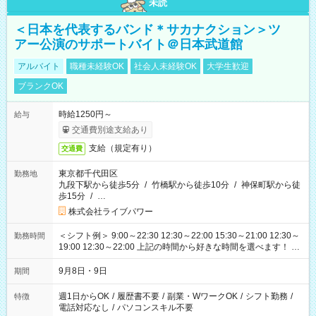
未読
＜日本を代表するバンド＊サカナクション＞ツ
アー公演のサポートバイト＠日本武道館
アルバイト
職種未経験OK
社会人未経験OK
大学生歓迎
ブランクOK
時給1250円～
給与
交通費別途支給あり
支給（規定有り）
交通費
東京都千代田区
勤務地
九段下駅から徒歩5分
/
竹橋駅から徒歩10分
/
神保町駅から徒
歩15分
/
…
株式会社ライブパワー
＜シフト例＞ 9:00～22:30 12:30～22:00 15:30～21:00 12:30～
勤務時間
19:00 12:30～22:00 上記の時間から好きな時間を選べます！ ※
時間は変更となる可能性があります
9月8日・9日
期間
週1日からOK
/
履歴書不要
/
副業・WワークOK
/
シフト勤務
/
特徴
電話対応なし
/
パソコンスキル不要