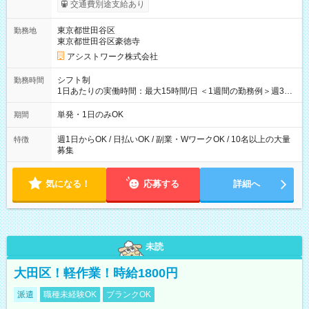
間】試用期間なし
交通費別途支給あり
東京都世田谷区
勤務地
東京都世田谷区豪徳寺
アシストワーク株式会社
シフト制
勤務時間
1日あたりの実働時間：最大15時間/日 ＜1週間の勤務例＞週3回
勤務 勤務：月・水・金 休み：火・木・土・日 好きな時にお仕事
可能です！ ※1日あたりの最大実働時間は日勤、夜勤共に勤務し
単発・1日のみOK
期間
た時間になります。
週1日からOK / 日払いOK / 副業・WワークOK / 10名以上の大量
特徴
募集
気になる！
応募する
詳細へ
未読
大田区！軽作業！時給1800円
派遣
職種未経験OK
ブランクOK