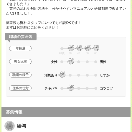
できました！」
「業務の流れや対応方法を、分かりやすいマニュアルと研修制度で教えてい
ただけました！」
就業後も弊社スタッフにいつでも相談OKです！
まずはお気軽にご応募ください！
職場の雰囲気
年齢層
20代
30
40
50
60
男女比率
女性
男性
職場の様子
活気あり
しずか
仕事の仕方
テキパキ
コツコツ
募集情報
給与