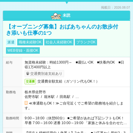
掲載日：2026.08.07
未読
【オープニング募集】おばあちゃんのお散歩付
き添いも仕事の1つ
派遣
職種未経験OK
社会人未経験OK
ブランクOK
WEB登録・面接OK
無資格未経験：時給1300円～ ■週払いOK ■扶養内OK ■日
給与
収1万400円以上
交通費別途支給あり
交通費全額支給（ガソリン代もOK！）
交通費
栃木県佐野市
勤務地
佐野市駅
/
堀米駅
/
田島駅
/
…
≪車通勤もOK！≫ご自宅近くでご希望の勤務地を紹介しま
す。
9:00～18:00（休憩60分） ■ご希望があれば下記シフトもOK！
勤務時間
早番 7:00～16:00 遅番 10:00～19:00 「家族と休みを合わせた
い」 「余裕を持って夕飯の準備がしたい」 「できれば残業はし
たくない」 など、ご希望を教えてくださいね。 ※Wワーク希望