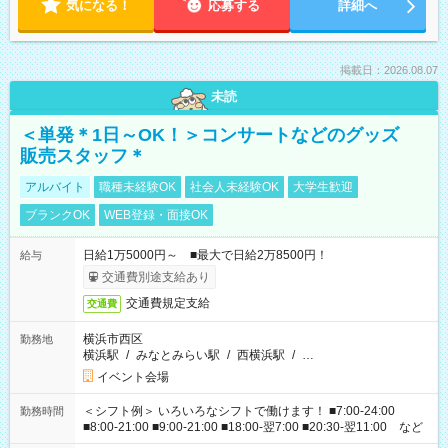
気になる！
応募する
詳細へ
掲載日：2026.08.07
未読
＜単発＊1日～OK！＞コンサートなどのグッズ
販売スタッフ＊
アルバイト
職種未経験OK
社会人未経験OK
大学生歓迎
ブランクOK
WEB登録・面接OK
日給1万5000円～ ■最大で日給2万8500円！
給与
交通費別途支給あり
交通費規定支給
交通費
横浜市西区
勤務地
横浜駅
/
みなとみらい駅
/
西横浜駅
/
…
イベント会場
＜シフト例＞ いろいろなシフトで働けます！ ■7:00-24:00
勤務時間
■8:00-21:00 ■9:00-21:00 ■18:00-翌7:00 ■20:30-翌11:00 など