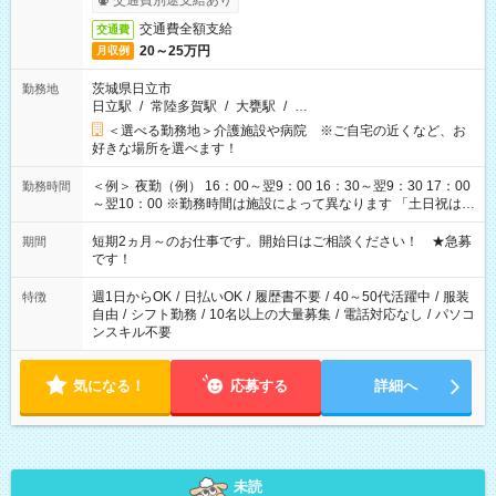
交通費別途支給あり
交通費全額支給
交通費
20～25万円
月収例
茨城県日立市
勤務地
日立駅
/
常陸多賀駅
/
大甕駅
/
…
＜選べる勤務地＞介護施設や病院 ※ご自宅の近くなど、お
好きな場所を選べます！
＜例＞ 夜勤（例） 16：00～翌9：00 16：30～翌9：30 17：00
勤務時間
～翌10：00 ※勤務時間は施設によって異なります 「土日祝は休
みたい」 「しっかり稼ぎたい」 「もう少し遅い時間から始めた
い」など ご希望にあったお仕事をご案内いたします。 ※未経験
短期2ヵ月～のお仕事です。開始日はご相談ください！ ★急募
期間
の方の場合は1～2ヶ月間は日中での仕事を経験いただき、 お
です！
仕事に慣れてからの夜勤になります。 ★家庭の都合でお休みが
必要な場合も遠慮なくご相談ください。
週1日からOK
/
日払いOK
/
履歴書不要
/
40～50代活躍中
/
服装
特徴
自由
/
シフト勤務
/
10名以上の大量募集
/
電話対応なし
/
パソコ
ンスキル不要
気になる！
応募する
詳細へ
未読