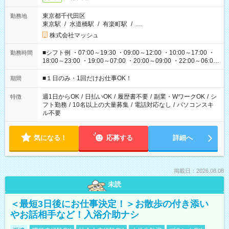
東京都千代田区
勤務地
東京駅
/
水道橋駅
/
有楽町駅
/
…
株式会社マッシュ
■シフト例 ・07:00～19:30 ・09:00～12:00 ・10:00～17:00 ・
勤務時間
18:00～23:00 ・19:00～07:00 ・20:00～09:00 ・22:00～06:00
etc ★最短で3時間で5,120円のお仕事から 15時間で2万円近く稼
げるお仕事も！ ご希望のお時間に合わせてご紹介！ ※シフトは
■１日のみ・1回だけお仕事OK！
期間
現場によって異なります。 ※勿論、休憩時間はあるのでご安心
ください！
週1日からOK
/
日払いOK
/
履歴書不要
/
副業・WワークOK
/
シ
特徴
フト勤務
/
10名以上の大量募集
/
電話対応なし
/
パソコンスキ
ル不要
気になる！
応募する
詳細へ
掲載日：2026.08.08
未読
＜最短3日後にお仕事決定！＞お散歩の付き添い
やお話相手など！入浴介助ナシ