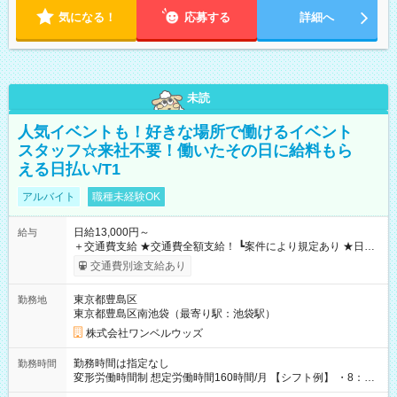
気になる！
応募する
詳細へ
未読
人気イベントも！好きな場所で働けるイベント
スタッフ☆来社不要！働いたその日に給料もら
える日払い/T1
アルバイト
職種未経験OK
日給13,000円～
給与
＋交通費支給 ★交通費全額支給！ ┗案件により規定あり ★日払
いOK！（規定あり） ┗働いたその日に現金GET♪ お仕事後はコ
交通費別途支給あり
ンビニATMから 日払い分を引き落とせます！ 【試用期間】試
用期間なし
東京都豊島区
勤務地
東京都豊島区南池袋（最寄り駅：池袋駅）
株式会社ワンベルウッズ
勤務時間は指定なし
勤務時間
変形労働時間制 想定労働時間160時間/月 【シフト例】 ・8：00
～21：00