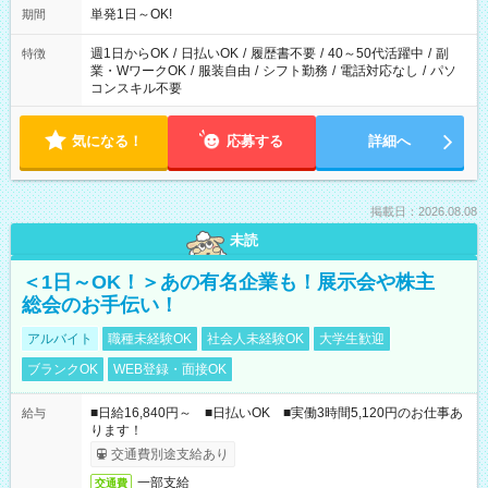
単発1日～OK!
期間
週1日からOK
/
日払いOK
/
履歴書不要
/
40～50代活躍中
/
副
特徴
業・WワークOK
/
服装自由
/
シフト勤務
/
電話対応なし
/
パソ
コンスキル不要
気になる！
応募する
詳細へ
掲載日：2026.08.08
未読
＜1日～OK！＞あの有名企業も！展示会や株主
総会のお手伝い！
アルバイト
職種未経験OK
社会人未経験OK
大学生歓迎
ブランクOK
WEB登録・面接OK
■日給16,840円～ ■日払いOK ■実働3時間5,120円のお仕事あ
給与
ります！
交通費別途支給あり
一部支給
交通費