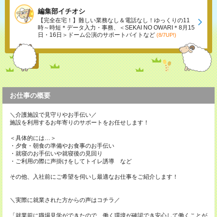
編集部イチオシ
【完全在宅！】難しい業務なし＆電話なし！ゆっくりの11
時～時短＊データ入力・事務、＜SEKAI NO OWARI＊8月15
日・16日＞ドーム公演のサポートバイトなど
(8/7UP!)
お仕事の概要
＼介護施設で見守りやお手伝い／
施設を利用するお年寄りのサポートをお任せします！
＜具体的には…＞
・夕食・朝食の準備やお食事のお手伝い
・就寝のお手伝いや就寝後の見回り
・ご利用の際に声掛けをしてトイレ誘導 など
その他、入社前にご希望を伺いし最適なお仕事をご紹介します！
＼実際に就業された方からの声はコチラ／
「就業前に職場見学ができたので、働く環境が確認でき安心して働くことが