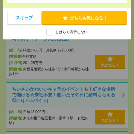
[交通費]
全額支給
[月収例]
20～25万円
気になる！
スキップ
どちらも気になる！
[勤務地]
三鷹駅から徒歩9分
しばらく表示しない
1700円＊＼LINEグループの健保組合／残業なし！16
時半終了！データ入力[派遣]
[給 与]
時給1700円 月収例 221,000円
[交通費]
全額支給
[月収例]
20～25万円
気になる！
[勤務地]
赤坂見附駅から徒歩3分
/
永田町駅から徒
歩1分
ちいさいかわいいキャラのイベントも！好きな場所
で働ける☆来社不要！働いたその日に給料もらえる
◎/T1[アルバイト]
[給 与]
日給13,000円～
[勤務地]
東京都世田谷区北沢（最寄り駅：下北沢
気になる！
駅）