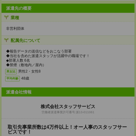
派遣先の概要
業種
非営利団体
配属先について
◆報告データの送信などをおこなう部署
◆当社を含めた派遣スタッフが活躍中の職場です！
◆部署人数 6名
◆禁煙（敷地内／屋内）
男性2・女性8
男女比
48歳
平均年齢
派遣会社情報
株式会社スタッフサービス
労働者派遣事業許可番号:派13-011061
取引先事業所数は4万件以上！オー人事のスタッフサー
ビスです！