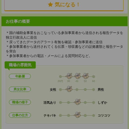
気になる！
お仕事の概要
＊国の補助金事業をおこなっている参加事業者から送信される報告データを
独立行政法人に送信
＊戻ってきたデータのアラート有無を確認・参加事業者に送信
＊参加事業者から送付されてくる伝票・領収書などの証拠書類と報告データ
を突合
＊参加事業者からの電話・メールによる質問対応など。
職場の雰囲気
年齢層
20代
30
40
50
60
男女比率
女性
男性
職場の様子
活気あり
しずか
仕事の仕方
テキパキ
コツコツ