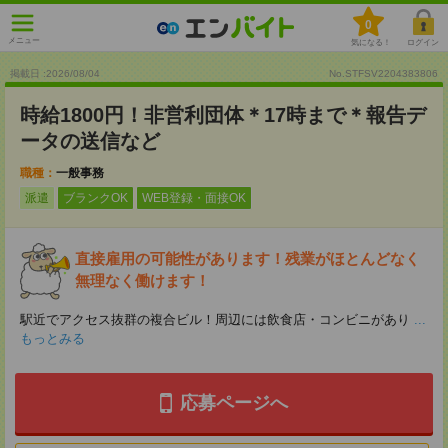
0
メニュー
気になる！
ログイン
掲載日 :2026
/
08
/
04
No.STFSV2204383806
時給1800円！非営利団体＊17時まで＊報告デ
ータの送信など
職種：
一般事務
派遣
ブランクOK
WEB登録・面接OK
直接雇用の可能性があります！残業がほとんどなく
無理なく働けます！
駅近でアクセス抜群の複合ビル！周辺には飲食店・コンビニがあり
...
もっとみる
応募ページへ