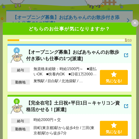
【オープニング募集】おばあちゃんのお散歩付き添
×
いも仕事の1つ[派遣]
どちらのお仕事が気になりますか？
[給 与]
無資格未経験：時給1500円～ ■週払い
1
OK ■扶養内OK ■日収1万2000円以上
/10
[交通費]
交通費全額支給
気になる！
【オープニング募集】おばあちゃんのお散歩
[勤務地]
巣鴨駅
/
目白駅
/
北池袋駅
/
…
付き添いも仕事の1つ[派遣]
【完全在宅】土日祝+平日1日～キャリコン資格活か
無資格未経験：時給1500円～ ■週払
給与
いOK ■扶養内OK ■日収1万2000円
せる！[派遣]
以上
巣鴨駅 / 目白駅 / 北池袋駅 / …
気になる!
勤務地
[給 与]
時給2000円＋交
[交通費]
交通費実費支給（当社規定あり）
気になる！
[勤務地]
田町(東京都)駅から徒歩4分
/
三田(東京都)
【完全在宅】土日祝+平日1日～キャリコン資
駅から徒歩7分
格活かせる！[派遣]
時給2000円＋交
2400円＊【長期】輸出関連の書類作成や取引審査・
給与
製品発送の手続き[派遣]
田町(東京都)駅から徒歩4分 / 三田(東
勤務地
気になる!
京都)駅から徒歩7分
[給 与]
時給2400円 月収例 233,472円