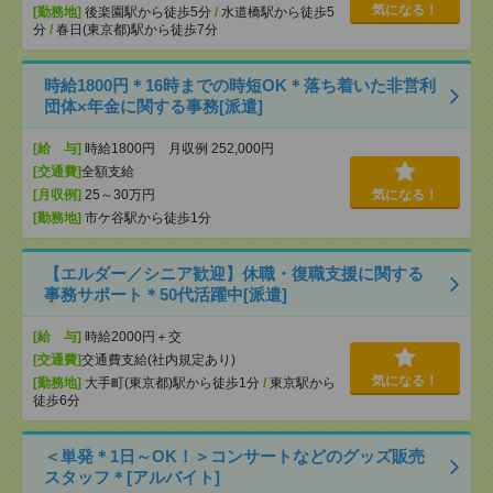
気になる！
[勤務地]
後楽園駅から徒歩5分
/
水道橋駅から徒歩5
分
/
春日(東京都)駅から徒歩7分
時給1800円＊16時までの時短OK＊落ち着いた非営利
団体×年金に関する事務[派遣]
[給 与]
時給1800円 月収例 252,000円
[交通費]
全額支給
[月収例]
25～30万円
気になる！
[勤務地]
市ケ谷駅から徒歩1分
【エルダー／シニア歓迎】休職・復職支援に関する
事務サポート＊50代活躍中[派遣]
[給 与]
時給2000円＋交
[交通費]
交通費支給(社内規定あり)
気になる！
[勤務地]
大手町(東京都)駅から徒歩1分
/
東京駅から
徒歩6分
＜単発＊1日～OK！＞コンサートなどのグッズ販売
スタッフ＊[アルバイト]