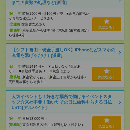
まで＊書類の処理など[派遣]
[給 与]
時給1900円～2100円＋交 ■給与の前払い
が可能な速払いサービスあり
[交通費]
交通費支給あり
気になる！
[勤務地]
秋葉原駅から徒歩7分
/
末広町(東京都)駅か
ら徒歩4分
【シフト自由・現金手渡しOK】iPhoneなどスマホの
充電を繋げるだけ！[派遣]
[給 与]
時給1414円～ ▼日払いOK（規定あ
り） ■初勤務手当あり ※規定による
[勤務地]
新宿駅から徒歩
/
新宿三丁目駅から徒歩
/
気になる！
高田馬場駅から徒歩
/
…
人気イベントも！好きな場所で働けるイベントスタ
ッフ☆来社不要！働いたその日に給料もらえる日払
い/T1[アルバイト]
[給 与]
日給13,000円～
[勤務地]
東京都渋谷区渋谷（最寄り駅：渋谷駅）
気になる！