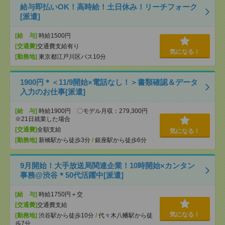
給与即払いOK！高時給！土日休み！リーチフォーク
[派遣]
[給 与]
時給1500円
[交通費]
交通費支給有り
気になる！
[勤務地]
東京都江戸川区バス10分
1900円＊＜11/9開始×電話なし！＞書類確認＆データ
入力のお仕事[派遣]
[給 与]
時給1900円 〇モデル月収：279,300円
※21日就業した場合
[交通費]
全額支給
気になる！
[勤務地]
新橋駅から徒歩3分
/
銀座駅から徒歩6分
9月開始！大手放送局関連企業！10時開始×カンタン
事務@渋谷＊50代活躍中[派遣]
[給 与]
時給1750円＋交
[交通費]
交通費支給
気になる！
[勤務地]
渋谷駅から徒歩10分
/
代々木八幡駅から徒
歩7分