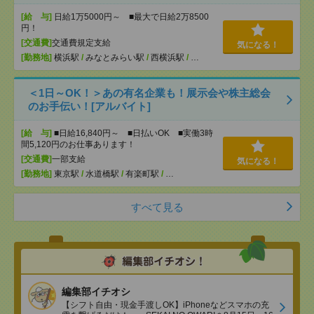
[給 与]
日給1万5000円～ ■最大で日給2万8500
円！
[交通費]
交通費規定支給
気になる！
[勤務地]
横浜駅
/
みなとみらい駅
/
西横浜駅
/
…
＜1日～OK！＞あの有名企業も！展示会や株主総会
のお手伝い！[アルバイト]
[給 与]
■日給16,840円～ ■日払いOK ■実働3時
間5,120円のお仕事あります！
[交通費]
一部支給
気になる！
[勤務地]
東京駅
/
水道橋駅
/
有楽町駅
/
…
すべて見る
編集部イチオシ
【シフト自由・現金手渡しOK】iPhoneなどスマホの充