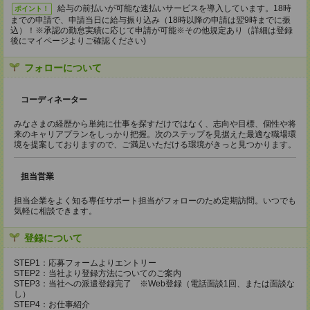
給与の前払いが可能な速払いサービスを導入しています。18時
ポイント！
までの申請で、申請当日に給与振り込み（18時以降の申請は翌9時までに振
込）！※承認の勤怠実績に応じて申請が可能※その他規定あり（詳細は登録
後にマイページよりご確認ください)
フォローについて
コーディネーター
みなさまの経歴から単純に仕事を探すだけではなく、志向や目標、個性や将
来のキャリアプランをしっかり把握。次のステップを見据えた最適な職場環
境を提案しておりますので、ご満足いただける環境がきっと見つかります。
担当営業
担当企業をよく知る専任サポート担当がフォローのため定期訪問。いつでも
気軽に相談できます。
登録について
STEP1：応募フォームよりエントリー
STEP2：当社より登録方法についてのご案内
STEP3：当社への派遣登録完了 ※Web登録（電話面談1回、または面談な
し）
STEP4：お仕事紹介