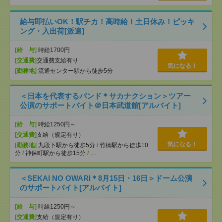
給与即払いOK！駅チカ！高時給！土日休み！ピッキ
ング・入出荷[派遣]
[給 与]
時給1700円
[交通費]
交通費支給有り
気になる！
[勤務地]
流通センター駅から徒歩5分
＜日本を代表するバンド＊サカナクション＞ツアー
公演のサポートバイト＠日本武道館[アルバイト]
[給 与]
時給1250円～
[交通費]
支給（規定有り）
気になる！
[勤務地]
九段下駅から徒歩5分
/
竹橋駅から徒歩10
分
/
神保町駅から徒歩15分
/
…
＜SEKAI NO OWARI＊8月15日・16日＞ドーム公演
のサポートバイト[アルバイト]
[給 与]
時給1250円～
[交通費]
支給（規定有り）