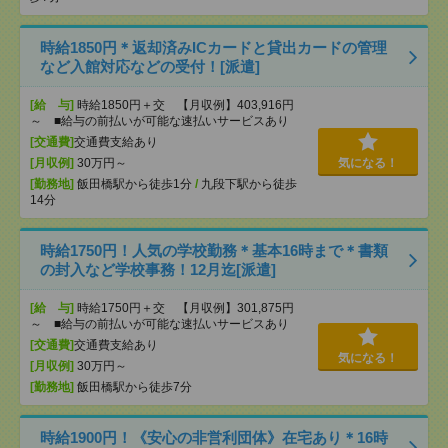
時給1850円＊返却済みICカードと貸出カードの管理
など入館対応などの受付！[派遣]
[給 与]
時給1850円＋交 【月収例】403,916円
～ ■給与の前払いが可能な速払いサービスあり
[交通費]
交通費支給あり
[月収例]
30万円～
気になる！
[勤務地]
飯田橋駅から徒歩1分
/
九段下駅から徒歩
14分
時給1750円！人気の学校勤務＊基本16時まで＊書類
の封入など学校事務！12月迄[派遣]
[給 与]
時給1750円＋交 【月収例】301,875円
～ ■給与の前払いが可能な速払いサービスあり
[交通費]
交通費支給あり
気になる！
[月収例]
30万円～
[勤務地]
飯田橋駅から徒歩7分
時給1900円！《安心の非営利団体》在宅あり＊16時