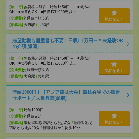
[給 与]
無資格未経験：時給1450円～ ■週払い
OK ■扶養内OK ■日収1万1600円以上
[交通費]
交通費全額支給
気になる！
[勤務地]
大府駅
/
共和駅
志望動機も履歴書も不要！日収1.1万円～＊未経験OK
の介護[派遣]
[給 与]
無資格未経験：時給1450円～ ■週払い
OK ■扶養内OK ■日収1万1600円以上
[交通費]
交通費全額支給
気になる！
[勤務地]
大府駅
/
共和駅
時給1900円！【アジア競技大会】競技会場での設営
サポート／大量募集[派遣]
[給 与]
時給1900円
[交通費]
交通費支給
気になる！
[勤務地]
瑞穂運動場東駅から徒歩7分
/
瑞穂運動場
西駅から徒歩10分
/
新瑞橋駅から徒歩10分