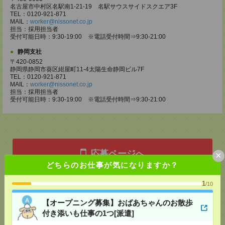
名古屋市中村区名駅南1-21-19 名駅サウスサイドスクエア3F
TEL：0120-921-871
MAIL：
worker@nissonet.co.jp
担当：採用担当者
受付可能日時：9:30-19:00 ※電話受付時間⇒9:30-21:00
静岡支社
〒420-0852
静岡県静岡市葵区紺屋町11-4太陽生命静岡ビル7F
TEL：0120-921-871
MAIL：
worker@nissonet.co.jp
担当：採用担当者
受付可能日時：9:30-19:00 ※電話受付時間⇒9:30-21:00
応募ページへ
×
どちらのお仕事が気になりますか？
1
/10
気になる！
【オープニング募集】おばあちゃんのお散歩
付き添いも仕事の1つ[派遣]
メール
LINE
で送る
で送る