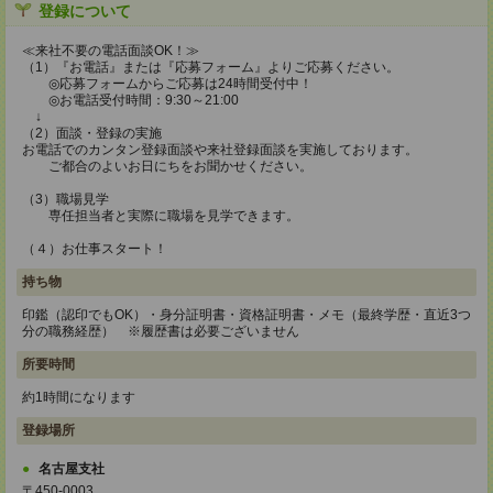
登録について
≪来社不要の電話面談OK！≫
（1）『お電話』または『応募フォーム』よりご応募ください。
◎応募フォームからご応募は24時間受付中！
◎お電話受付時間：9:30～21:00
↓
（2）面談・登録の実施
お電話でのカンタン登録面談や来社登録面談を実施しております。
ご都合のよいお日にちをお聞かせください。
（3）職場見学
専任担当者と実際に職場を見学できます。
（４）お仕事スタート！
持ち物
印鑑（認印でもOK）・身分証明書・資格証明書・メモ（最終学歴・直近3つ
分の職務経歴） ※履歴書は必要ございません
所要時間
約1時間になります
登録場所
名古屋支社
〒450-0003