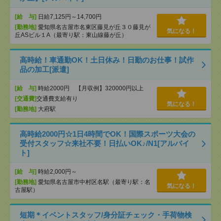
[給 与]
日給7,125円～14,700円
[勤務地]
愛知県名古屋市名東区藤見が丘３０藤見が
気になる！
丘ASビル１A（最寄り駅：東山線藤が丘）
高時給！車通勤OK！土日休み！日勤のお仕事！試作
品の加工[派遣]
[給 与]
時給2000円 【月収例】320000円以上
[交通費]
交通費支給有り
気になる！
[勤務地]
大府駅
高時給2000円☆1日4時間でOK！国際スポーツ大会の
受付スタッフ☆来社不要！日払いOK♪/N1[アルバイ
ト]
[給 与]
時給2,000円～
[勤務地]
愛知県名古屋市中村区名駅（最寄り駅：名
気になる！
古屋駅）
短期＊イベントスタッフ/身分証チェック・手荷物検