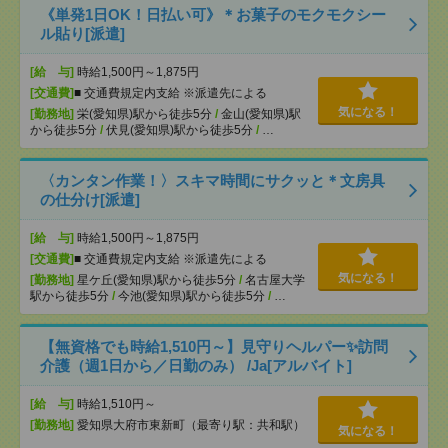
《単発1日OK！日払い可》＊お菓子のモクモクシー
ル貼り[派遣]
[給 与]
時給1,500円～1,875円
[交通費]
■ 交通費規定内支給 ※派遣先による
気になる！
[勤務地]
栄(愛知県)駅から徒歩5分
/
金山(愛知県)駅
から徒歩5分
/
伏見(愛知県)駅から徒歩5分
/
…
〈カンタン作業！〉スキマ時間にサクッと＊文房具
の仕分け[派遣]
[給 与]
時給1,500円～1,875円
[交通費]
■ 交通費規定内支給 ※派遣先による
気になる！
[勤務地]
星ケ丘(愛知県)駅から徒歩5分
/
名古屋大学
駅から徒歩5分
/
今池(愛知県)駅から徒歩5分
/
…
【無資格でも時給1,510円～】見守りヘルパー✨訪問
介護（週1日から／日勤のみ） /Ja[アルバイト]
[給 与]
時給1,510円～
[勤務地]
愛知県大府市東新町（最寄り駅：共和駅）
気になる！