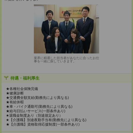
業界に精通した担当者があなたに合ったお仕
事を一緒に探していきます。
待遇・福利厚生
★各種社会保険完備
★健康診断
★交通費全額支給(勤務先により異なる)
★有給休暇
★車・バイク通勤可(勤務先により異なる)
★給与日払いサービス(一部条件あり)
★退職金制度あり（別途規定あり）
★【介護職】別途夜勤手当有(勤務先により異なる)
★【介護職】資格取得応援制度(一部条件あり)