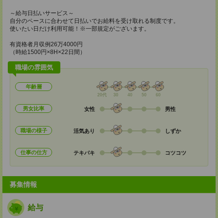
～給与日払いサービス～
自分のペースに合わせて日払いでお給料を受け取れる制度です。
使いたい日だけ利用可能！※一部規定がございます。
有資格者月収例26万4000円
（時給1500円×8H×22日間）
職場の雰囲気
年齢層
20代
30
40
50
60
男女比率
女性
男性
職場の様子
活気あり
しずか
仕事の仕方
テキパキ
コツコツ
募集情報
給与