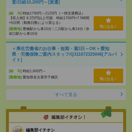
査/日給10,200円～[派遣]
[給 与]
時給1700円～2125円（一律交通費込）
【収入例】6.3万円以上可能 時給1700円×7.5時間
×5日間（勤務日数により異なる）
気になる！
[勤務地]
豊橋駅から車15分
/
二川駅から車14分
/
赤
岩口駅から車10分
＜厚生労働省のお仕事・短期・週3日～OK＞愛知
県・労働保険ご案内スタッフ/Q311072325046[アルバ
イト]
[給 与]
時給1,600円～
[勤務地]
愛知県名古屋市千種区
気になる！
すべて見る
編集部イチオシ