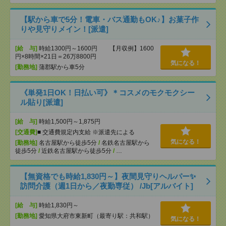
【駅から車で5分！電車・バス通勤もOK♪】お菓子作
りや見守りメイン！[派遣]
[給 与]
時給1300円～1600円 【月収例】1600
円×8時間×21日＝26万8800円
気になる！
[勤務地]
蒲郡駅から車5分
《単発1日OK！日払い可》＊コスメのモクモクシー
ル貼り[派遣]
[給 与]
時給1,500円～1,875円
[交通費]
■ 交通費規定内支給 ※派遣先による
気になる！
[勤務地]
名古屋駅から徒歩5分
/
名鉄名古屋駅から
徒歩5分
/
近鉄名古屋駅から徒歩5分
/
…
【無資格でも時給1,830円～】夜間見守りヘルパー✨
訪問介護（週1日から／夜勤専従） /Jb[アルバイト]
[給 与]
時給1,830円～
[勤務地]
愛知県大府市東新町（最寄り駅：共和駅）
気になる！