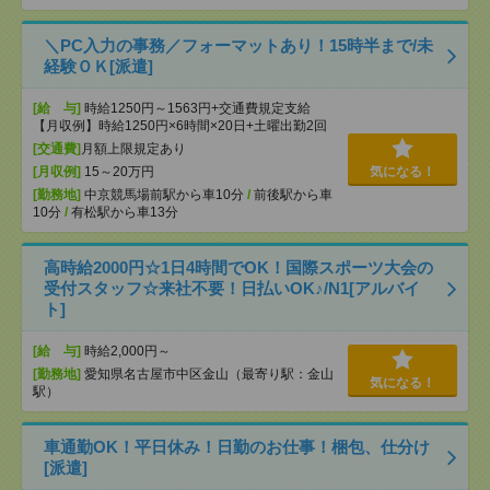
＼PC入力の事務／フォーマットあり！15時半まで/未
経験ＯＫ[派遣]
[給 与]
時給1250円～1563円+交通費規定支給
【月収例】時給1250円×6時間×20日+土曜出勤2回
[交通費]
月額上限規定あり
[月収例]
15～20万円
気になる！
[勤務地]
中京競馬場前駅から車10分
/
前後駅から車
10分
/
有松駅から車13分
高時給2000円☆1日4時間でOK！国際スポーツ大会の
受付スタッフ☆来社不要！日払いOK♪/N1[アルバイ
ト]
[給 与]
時給2,000円～
[勤務地]
愛知県名古屋市中区金山（最寄り駅：金山
気になる！
駅）
車通勤OK！平日休み！日勤のお仕事！梱包、仕分け
[派遣]