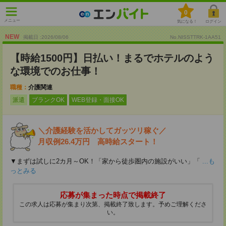
0
メニュー
気になる！
ログイン
NEW
掲載日 :2026
/
08
/
06
No.NISSTTRK-1AA51
【時給1500円】日払い！まるでホテルのよう
な環境でのお仕事！
職種：
介護関連
派遣
ブランクOK
WEB登録・面接OK
＼介護経験を活かしてガッツリ稼ぐ／
月収例26.4万円 高時給スタート！
▼まずは試しに2カ月～OK！「家から徒歩圏内の施設がいい」「
...も
っとみる
応募が集まった時点で掲載終了
この求人は応募が集まり次第、掲載終了致します。予めご理解くださ
い。