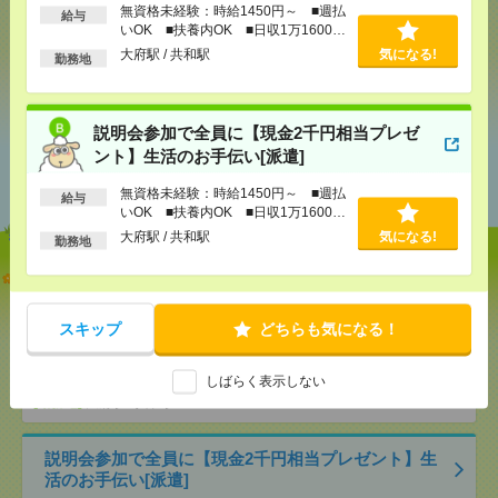
無資格未経験：時給1450円～ ■週払
給与
いOK ■扶養内OK ■日収1万1600円
以上
大府駅 / 共和駅
気になる!
勤務地
シェア
ツイート
ブックマーク
説明会参加で全員に【現金2千円相当プレゼ
ント】生活のお手伝い[派遣]
あなたの閲覧履歴からの
おすすめ
無資格未経験：時給1450円～ ■週払
給与
いOK ■扶養内OK ■日収1万1600円
以上
大府駅 / 共和駅
気になる!
勤務地
【オープニング募集】おばあちゃんのお散歩付き添
いも仕事の1つ[派遣]
スキップ
どちらも気になる！
[給 与]
無資格未経験：時給1450円～ ■週払い
OK ■扶養内OK ■日収1万1600円以上
[交通費]
交通費全額支給
しばらく表示しない
気になる！
[勤務地]
大府駅
/
共和駅
説明会参加で全員に【現金2千円相当プレゼント】生
活のお手伝い[派遣]