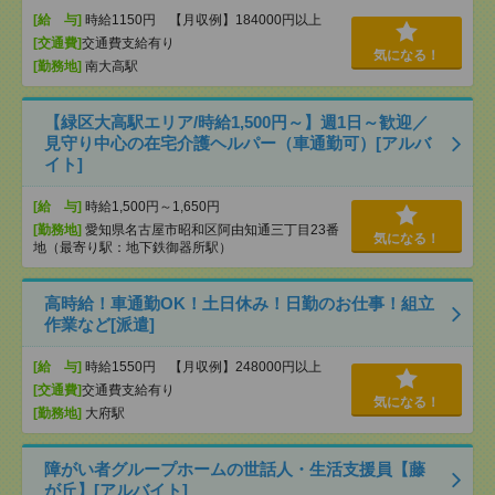
[給 与]
時給1150円 【月収例】184000円以上
[交通費]
交通費支給有り
気になる！
[勤務地]
南大高駅
【緑区大高駅エリア/時給1,500円～】週1日～歓迎／
見守り中心の在宅介護ヘルパー（車通勤可）[アルバ
イト]
[給 与]
時給1,500円～1,650円
[勤務地]
愛知県名古屋市昭和区阿由知通三丁目23番
気になる！
地（最寄り駅：地下鉄御器所駅）
高時給！車通勤OK！土日休み！日勤のお仕事！組立
作業など[派遣]
[給 与]
時給1550円 【月収例】248000円以上
[交通費]
交通費支給有り
気になる！
[勤務地]
大府駅
障がい者グループホームの世話人・生活支援員【藤
が丘】[アルバイト]