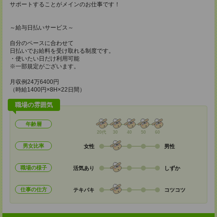
サポートすることがメインのお仕事です！
～給与日払いサービス～
自分のペースに合わせて
日払いでお給料を受け取れる制度です。
・使いたい日だけ利用可能
※一部規定がございます。
月収例24万6400円
（時給1400円×8H×22日間）
職場の雰囲気
年齢層
20代
30
40
50
60
男女比率
女性
男性
職場の様子
活気あり
しずか
仕事の仕方
テキパキ
コツコツ