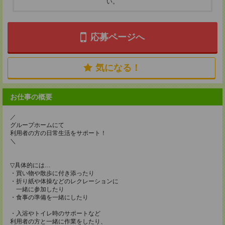
い。
応募ページへ
気になる！
お仕事の概要
／
グループホームにて
利用者の方の日常生活をサポート！
＼
▽具体的には…
・買い物や散歩に付き添ったり
・折り紙や体操などのレクレーションに
一緒に参加したり
・食事の準備を一緒にしたり
・入浴やトイレ時のサポートなど
利用者の方と一緒に作業をしたり、