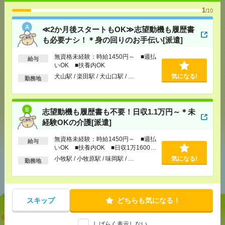
1
/10
応募ページへ
≪2か月後スタートもOK≫志望動機も履歴書
も必要ナシ！＊身の回りのお手伝い[派遣]
気になる！
無資格未経験：時給1450円～ ■週払
給与
いOK ■扶養内OK
犬山駅 / 楽田駅 / 犬山口駅 / …
気になる!
勤務地
メール
LINE
で送る
で送る
志望動機も履歴書も不要！日収1.1万円～＊未
経験OKの介護[派遣]
シェア
ツイート
ブックマーク
無資格未経験：時給1450円～ ■週払
給与
いOK ■扶養内OK ■日収1万1600円
以上
小牧駅 / 小牧原駅 / 味岡駅 / …
気になる!
勤務地
あなたの閲覧履歴からの
おすすめ
スキップ
どちらも気になる！
≪2か月後スタートもOK≫志望動機も履歴書も必要
しばらく表示しない
ナシ！＊身の回りのお手伝い[派遣]