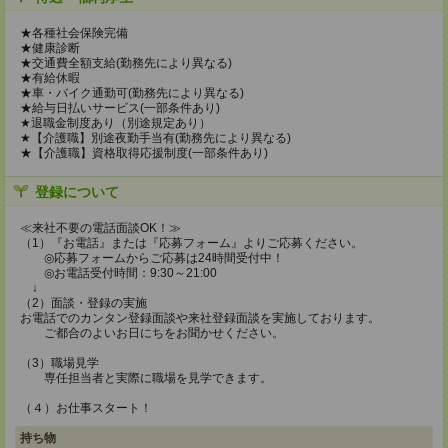
★各種社会保険完備
★健康診断
★交通費全額支給(勤務先により異なる)
★有給休暇
★車・バイク通勤可(勤務先により異なる)
★給与日払いサービス(一部条件あり)
★退職金制度あり（別途規定あり）
★【介護職】別途夜勤手当有(勤務先により異なる)
★【介護職】資格取得応援制度(一部条件あり)
登録について
≪来社不要の電話面談OK！≫
（1）『お電話』または『応募フォーム』よりご応募ください。
◎応募フォームからご応募は24時間受付中！
◎お電話受付時間：9:30～21:00
↓
（2）面談・登録の実施
お電話でのカンタン登録面談や来社登録面談を実施しております。
ご都合のよいお日にちをお聞かせください。
（3）職場見学
専任担当者と実際に職場を見学できます。
（４）お仕事スタート！
持ち物