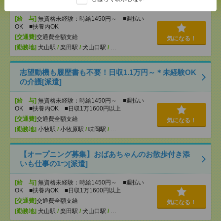
[給 与]
無資格未経験：時給1450円～ ■週払い
OK ■扶養内OK
[交通費]
交通費全額支給
気になる！
[勤務地]
犬山駅
/
楽田駅
/
犬山口駅
/
…
志望動機も履歴書も不要！日収1.1万円～＊未経験OK
の介護[派遣]
[給 与]
無資格未経験：時給1450円～ ■週払い
OK ■扶養内OK ■日収1万1600円以上
[交通費]
交通費全額支給
気になる！
[勤務地]
小牧駅
/
小牧原駅
/
味岡駅
/
…
【オープニング募集】おばあちゃんのお散歩付き添
いも仕事の1つ[派遣]
[給 与]
無資格未経験：時給1450円～ ■週払い
OK ■扶養内OK ■日収1万1600円以上
[交通費]
交通費全額支給
気になる！
[勤務地]
犬山駅
/
楽田駅
/
犬山口駅
/
…