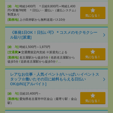
[給 与]
時給1400円 ＊日給9,800円＝時給1,400
円×実働7時間 ＊日払い・週払い（速払システム）
制度あり
気になる！
[勤務地]
上小田井駅から無料送迎バス10分
《単発1日OK！日払い可》＊コスメのモクモクシー
ル貼り[派遣]
[給 与]
時給1,500円～1,875円
[交通費]
■ 交通費規定内支給 ※派遣先による
気になる！
[勤務地]
名古屋駅から徒歩5分
/
名鉄名古屋駅から
徒歩5分
/
近鉄名古屋駅から徒歩5分
/
…
レアなお仕事・人気イベントがいっぱい♪イベントス
タッフ☆働いたその日に給料もらえる日払い
OK◎/N1[アルバイト]
[給 与]
日給10,400円～
[勤務地]
愛知県名古屋市中区金山（最寄り駅：金山
気になる！
駅）