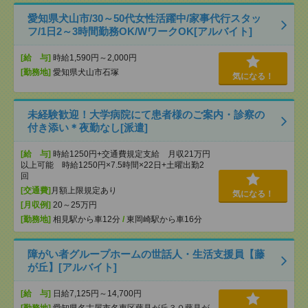
愛知県犬山市/30～50代女性活躍中/家事代行スタッ
フ/1日2～3時間勤務OK/WワークOK[アルバイト]
[給 与]
時給1,590円～2,000円
[勤務地]
愛知県犬山市石塚
気になる！
未経験歓迎！大学病院にて患者様のご案内・診察の
付き添い＊夜勤なし[派遣]
[給 与]
時給1250円+交通費規定支給 月収21万円
以上可能 時給1250円×7.5時間×22日+土曜出勤2
回
[交通費]
月額上限規定あり
気になる！
[月収例]
20～25万円
[勤務地]
相見駅から車12分
/
東岡崎駅から車16分
障がい者グループホームの世話人・生活支援員【藤
が丘】[アルバイト]
[給 与]
日給7,125円～14,700円