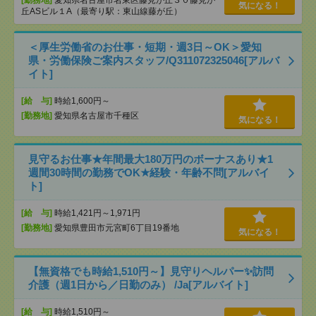
[勤務地]
愛知県名古屋市名東区藤見が丘３０藤見が
気になる！
丘ASビル１A（最寄り駅：東山線藤が丘）
＜厚生労働省のお仕事・短期・週3日～OK＞愛知
県・労働保険ご案内スタッフ/Q311072325046[アルバ
イト]
[給 与]
時給1,600円～
[勤務地]
愛知県名古屋市千種区
気になる！
見守るお仕事★年間最大180万円のボーナスあり★1
週間30時間の勤務でOK★経験・年齢不問[アルバイ
ト]
[給 与]
時給1,421円～1,971円
[勤務地]
愛知県豊田市元宮町6丁目19番地
気になる！
【無資格でも時給1,510円～】見守りヘルパー✨訪問
介護（週1日から／日勤のみ） /Ja[アルバイト]
[給 与]
時給1,510円～