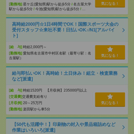
気になる！
[勤務地]
星ケ丘(愛知県)駅から徒歩5分
/
名古屋大学
駅から徒歩5分
/
今池(愛知県)駅から徒歩5分
/
…
高時給2000円☆1日4時間でOK！国際スポーツ大会の
受付スタッフ☆来社不要！日払いOK♪/N1[アルバイ
ト]
[給 与]
時給2,000円～
[勤務地]
愛知県名古屋市中村区名駅（最寄り駅：名
気になる！
古屋駅）
給与即払いOK！高時給！土日休み！組立・検査業務
など[派遣]
[給 与]
時給1520円 【月収例】235000円以上
[交通費]
交通費支給有り
[月収例]
20～25万円
気になる！
[勤務地]
楽田駅から車5分
【50代も活躍中！】印刷物の封入や景品箱詰めなど
作業はいろいろ[派遣]