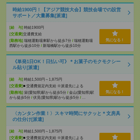
時給1900円！【アジア競技大会】競技会場での設営
サポート／大量募集[派遣]
[給 与]
時給1900円
[交通費]
交通費支給
気になる！
[勤務地]
瑞穂運動場東駅から徒歩7分
/
瑞穂運動場
西駅から徒歩10分
/
新瑞橋駅から徒歩10分
《単発1日OK！日払い可》＊お菓子のモクモクシー
ル貼り[派遣]
[給 与]
時給1,500円～1,875円
[交通費]
■ 交通費規定内支給 ※派遣先による
気になる！
[勤務地]
栄(愛知県)駅から徒歩5分
/
金山(愛知県)駅
から徒歩5分
/
伏見(愛知県)駅から徒歩5分
/
…
〈カンタン作業！〉スキマ時間にサクッと＊文房具
の仕分け[派遣]
[給 与]
時給1,500円～1,875円
[交通費]
■ 交通費規定内支給 ※派遣先による