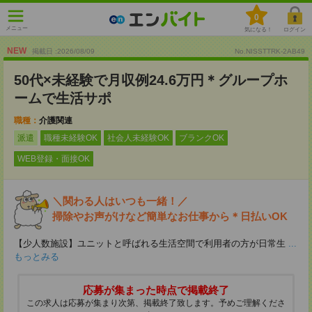
0
メニュー
気になる！
ログイン
NEW
掲載日 :2026
/
08
/
09
No.NISSTTRK-2AB49
50代×未経験で月収例24.6万円＊グループホ
ームで生活サポ
職種：
介護関連
派遣
職種未経験OK
社会人未経験OK
ブランクOK
WEB登録・面接OK
＼関わる人はいつも一緒！／
掃除やお声がけなど簡単なお仕事から＊日払いOK
【少人数施設】ユニットと呼ばれる生活空間で利用者の方が日常生
...
もっとみる
応募が集まった時点で掲載終了
この求人は応募が集まり次第、掲載終了致します。予めご理解くださ