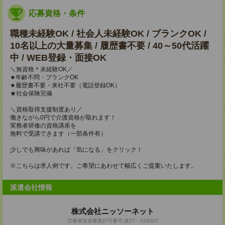
応募資格・条件
職種未経験OK / 社会人未経験OK / ブランクOK /
10名以上の大量募集 / 履歴書不要 / 40～50代活躍
中 / WEB登録・面接OK
＼無資格＊未経験OK／
★年齢不問・ブランクOK
★履歴書不要・来社不要（電話登録OK）
★社会保険完備
＼資格取得支援制度あり／
働きながら0円で介護資格が取れます！
実務者研修の資格講座を
無料で受講できます（一部条件有）
少しでも興味があれば「気になる」をクリック！
※こちらは求人例です。ご希望にあわせて幅広くご提案いたします。
派遣会社情報
株式会社ニッソーネット
労働者派遣事業許可番号:派27－029007