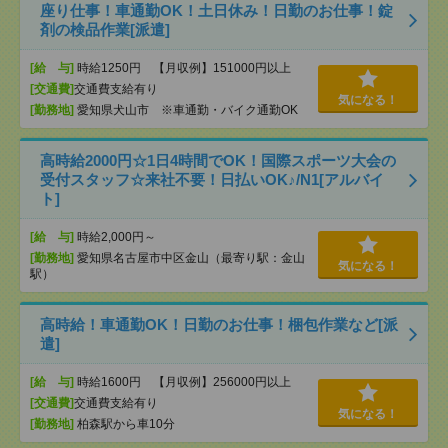
座り仕事！車通勤OK！土日休み！日勤のお仕事！錠
剤の検品作業[派遣]
[給 与]
時給1250円 【月収例】151000円以上
[交通費]
交通費支給有り
気になる！
[勤務地]
愛知県犬山市 ※車通勤・バイク通勤OK
高時給2000円☆1日4時間でOK！国際スポーツ大会の
受付スタッフ☆来社不要！日払いOK♪/N1[アルバイ
ト]
[給 与]
時給2,000円～
[勤務地]
愛知県名古屋市中区金山（最寄り駅：金山
気になる！
駅）
高時給！車通勤OK！日勤のお仕事！梱包作業など[派
遣]
[給 与]
時給1600円 【月収例】256000円以上
[交通費]
交通費支給有り
気になる！
[勤務地]
柏森駅から車10分