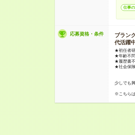
仕事の
応募資格・条件
ブランクO
代活躍中
★初任者
★年齢不問
★履歴書不
★社会保
少しでも
※こちら