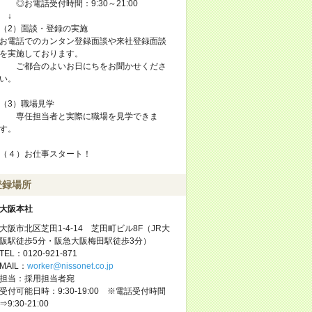
◎お電話受付時間：9:30～21:00
↓
（2）面談・登録の実施
お電話でのカンタン登録面談や来社登録面談
を実施しております。
ご都合のよいお日にちをお聞かせくださ
い。
（3）職場見学
専任担当者と実際に職場を見学できま
す。
（４）お仕事スタート！
登録場所
大阪本社
大阪市北区芝田1-4-14 芝田町ビル8F（JR大
阪駅徒歩5分・阪急大阪梅田駅徒歩3分）
TEL：0120-921-871
MAIL：
worker@nissonet.co.jp
担当：採用担当者宛
受付可能日時：9:30-19:00 ※電話受付時間
⇒9:30-21:00