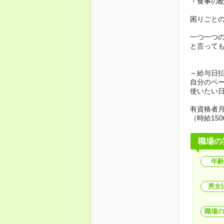
・食事の
困りごと
一つ一つ
と言って
～給与日
自分のペ
使いたい
有資格者月
（時給150
職場の
年齢
男女
職場の