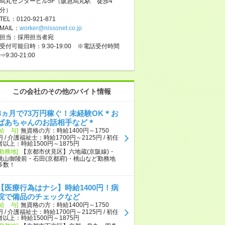
烏丸センタービル5F（阪急烏丸駅 徒歩4
分）
TEL：0120-921-871
MAIL：
worker@nissonet.co.jp
担当：採用担当者宛
受付可能日時：9:30-19:00 ※電話受付時間
⇒9:30-21:00
この会社のその他のバイト情報
3ヵ月で73万円稼ぐ！未経験OK＊お
ばあちゃんのお話相手など＊
[給 与]
無資格の方：時給1400円～1750
円 / 介護福祉士：時給1700円～2125円 / 初任
者以上：時給1500円～1875円
[勤務地]
【京都市伏見区】六地蔵(京阪線)・
桃山御陵前・石田(京都府)・桃山など勤務地
多数！
【医療行為はナシ】時給1400円！病
院で備品のチェックなど
[給 与]
無資格の方：時給1400円～1750
円 / 介護福祉士：時給1700円～2125円 / 初任
者以上：時給1500円～1875円