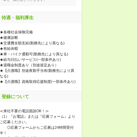
待遇・福利厚生
★各種社会保険完備
★健康診断
★交通費全額支給(勤務先により異なる)
★有給休暇
★車・バイク通勤可(勤務先により異なる)
★給与日払いサービス(一部条件あり)
★退職金制度あり（別途規定あり）
★【介護職】別途夜勤手当有(勤務先により異
なる)
★【介護職】資格取得応援制度(一部条件あり)
登録について
≪来社不要の電話面談OK！≫
（1）『お電話』または『応募フォーム』より
ご応募ください。
◎応募フォームからご応募は24時間受付
中！