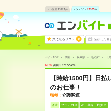
エン派遣
23427
件
エン バイト
28905
件
0
気になるリスト
保存した希
バイトTOP
関西
兵庫県
明石市
【時
NEW
掲載日 :
2026
/
08
/
06
【時給1500円】日
のお仕事！
介護関連
職種：
派遣
ブランクOK
WEB登録・面接OK