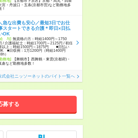
[勤務地]
【京都市下京区】京都・烏丸・四条
大宮・丹波口・五条(京都市営)など勤務地多
数！
＼急な出費も安心／最短3日でお仕
事スタートできる介護＊即日×日払
いOK
[給 与]
無資格の方：時給1400円～1750
円 / 介護福祉士：時給1700円～2125円 / 初任
者以上：時給1500円～1875円 ■日払い
OK ■日収例：1万1200円（時給1400円
×8h）
[勤務地]
【舞鶴市】西舞鶴・東雲(京都府)・
真倉など勤務地多数！
株式会社ニッソーネットのバイト一覧へ
応募する