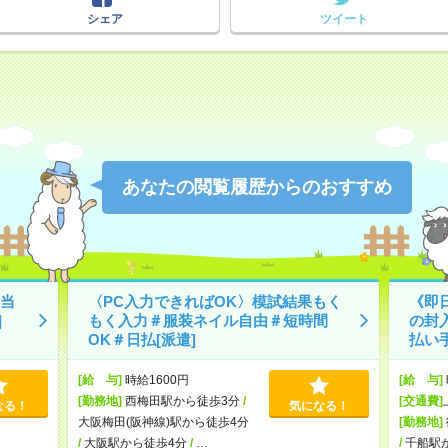
シェア
ツイート
あなたの閲覧履歴からのおすすめ
当
〈PC入力できればOK〉模試結果もく
《即
]
もく入力＃服装ネイル自由＃短時間
の封
OK＃日払[派遣]
払い手
[給 与]
時給1600円
[給 与]
[勤務地]
西梅田駅から徒歩3分
/
[交通費]
なる！
気になる！
大阪梅田(阪神線)駅から徒歩4分
[勤務地]
/
大阪駅から徒歩4分
/
…
/
千船駅