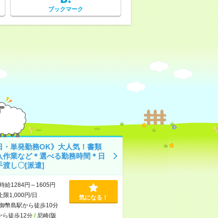
ブックマーク
日・単発勤務OK》大人気！書類
入作業など＊選べる勤務時間＊日
渡し〇[派遣]
時給1284円～1605円
上限1,000円/日
気になる！
御幣島駅から徒歩10分
から徒歩12分
/
尼崎(阪