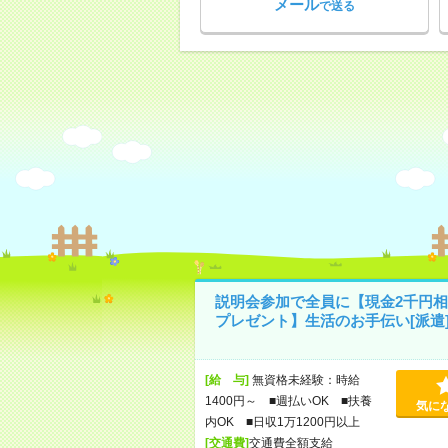
メール
で送る
説明会参加で全員に【現金2千円相
プレゼント】生活のお手伝い[派遣
[給 与]
無資格未経験：時給
1400円～ ■週払いOK ■扶養
気に
内OK ■日収1万1200円以上
[交通費]
交通費全額支給