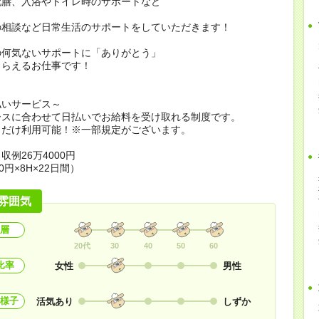
配膳、入浴やトイレ時のサポートなど
の相談など日常生活のサポートをしていただきます！
の何気ないサポートに「ありがとう」
もらえるお仕事です！
払いサービス～
ースに合わせて日払いでお給料を受け取れる制度です。
日だけ利用可能！※一部規定がございます。
収例26万4000円
0円×8H×22日間）
雰囲気
層
20代
30
40
50
60
比率
女性
男性
様子
活気あり
しずか