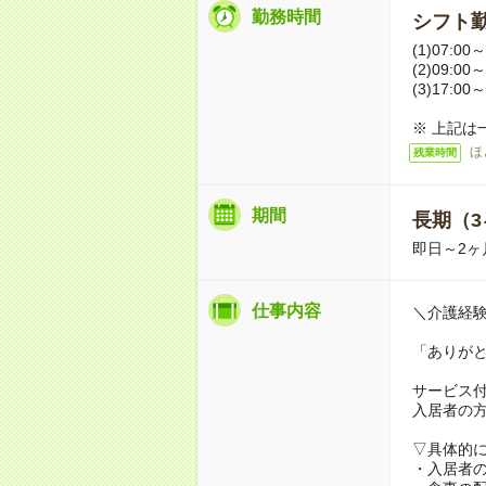
勤務時間
シフト勤
(1)07:00～
(2)09:00～
(3)17:00～
※ 上記は
ほ
残業時間
期間
長期（3
即日～2ヶ
仕事内容
＼介護経
「ありが
サービス
入居者の
▽具体的
・入居者