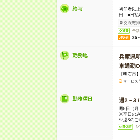
給与
初任者以上：
円 ■日払
交通費別
全額
交通費
25
月収例
勤務地
兵庫県
車通勤O
【明石市
サービス
勤務曜日
週2～3 
週5日（月
※平日のみ
※週3のご
シ
休日休暇