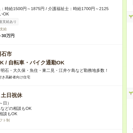
時給1500円～1875円 / 介護福祉士：時給1700円～2125
いOK
途支給あり
支給
～30万円
明石市
K / 自転車・バイク通勤OK
】明石・大久保・魚住・東二見・江井ケ島など勤務地多数！
付き高齢者向け住宅
/ 土日祝休
～日）
などの相談もOK
相談もOK
フト制