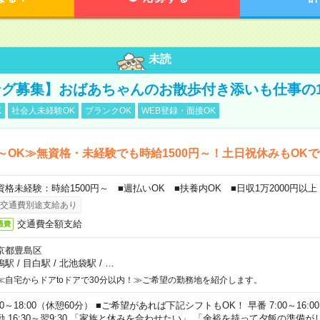
未読
グ募集】おばあちゃんのお散歩付き添いも仕事の
K
社会人未経験OK
ブランクOK
WEB登録・面接OK
～OK≫無資格・未経験でも時給1500円～！土日祝休みもOK
資格未経験：時給1500円～ ■週払いOK ■扶養内OK ■日収1万2000円以上
交通費別途支給あり
交通費全額支給
通費
京都豊島区
鴨駅
/
目白駅
/
北池袋駅
/
…
≪自宅からドアtoドアで30分以内！≫ご希望の勤務地を紹介します。
00～18:00（休憩60分） ■ご希望があれば下記シフトもOK！ 早番 7:00～16:00 遅
勤 16:30～翌9:30 「家族と休みを合わせたい」 「余裕を持って夕飯の準備