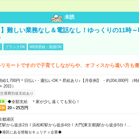
未読
】難しい業務なし＆電話なし！ゆっくりの11時～
務
K
ブランクOK
WEB登録・面接OK
ルリモートですので子育てしながらや、オフィスから遠い方も
時給1,700円＊日払い・週払いOK＊昇給あり♪【月収例】 ・約204,000円 （時給1
 × 20日）
交通費別途支給あり
◆全額支給 ＊家が少し遠くても安心！
通費
20～25万円
収例
京都港区
芝駅から徒歩2分
/
浜松町駅から徒歩4分
/
大門(東京都)駅から徒歩5分
/
…
◆港区にある情報セキュリティ企業◆