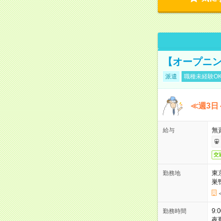
【オープニン
派遣
職種未経験O
≪週3日
無
給与
交
東
勤務地
巣
9:
勤務時間
夜