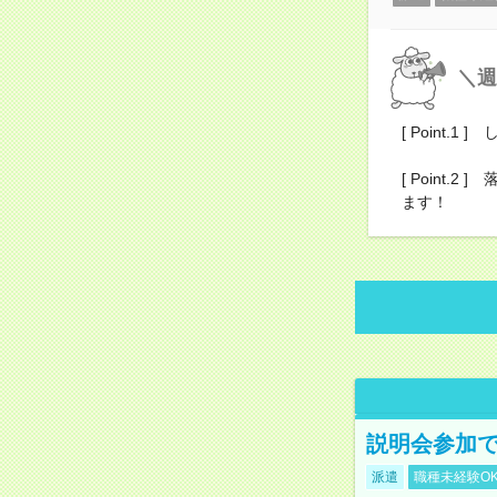
＼週
[ Point
[ Point
ます！
説明会参加で
派遣
職種未経験O