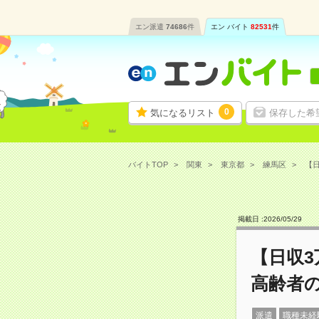
エン派遣
74686
件
エン バイト
82531
件
0
気になるリスト
保存した希
バイトTOP
関東
東京都
練馬区
【日
掲載日 :
2026
/
05
/
29
【日収
高齢者
派遣
職種未経