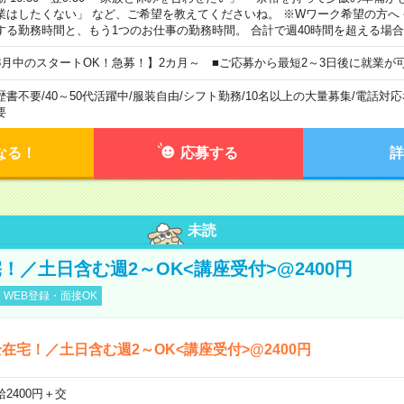
業はしたくない」 など、ご希望を教えてくださいね。 ※Wワーク希望の方へ
する勤務時間と、もう1つのお仕事の勤務時間。 合計で週40時間を超える場
8月中のスタートOK！急募！】2カ月～ ■ご応募から最短2～3日後に就業が
歴書不要
/
40～50代活躍中
/
服装自由
/
シフト勤務
/
10名以上の大量募集
/
電話対応
要
なる！
応募する
詳
未読
！／土日含む週2～OK<講座受付>@2400円
WEB登録・面接OK
在宅！／土日含む週2～OK<講座受付>@2400円
給2400円＋交