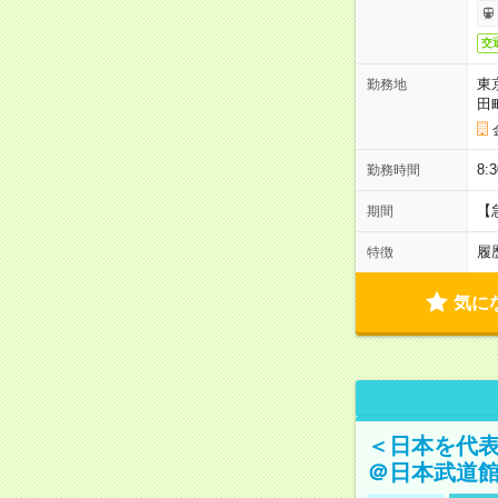
交
東
勤務地
田
8:
勤務時間
【
期間
履
特徴
気に
＜日本を代
＠日本武道