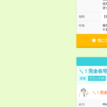
残
望
【
期間
履
特徴
不
気に
＼！完全在宅
派遣
ブランクOK
＼！完全
時
給与