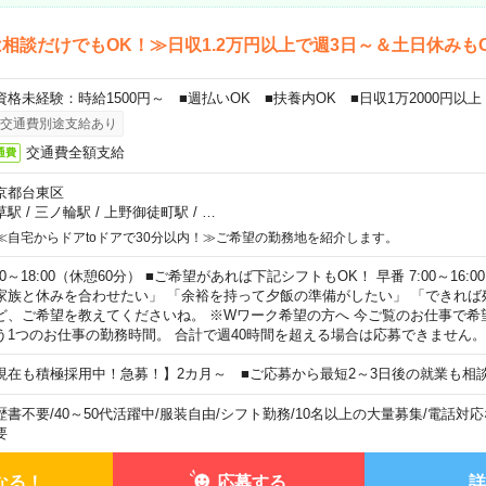
相談だけでもOK！≫日収1.2万円以上で週3日～＆土日休みも
資格未経験：時給1500円～ ■週払いOK ■扶養内OK ■日収1万2000円以上
交通費別途支給あり
交通費全額支給
通費
京都台東区
草駅
/
三ノ輪駅
/
上野御徒町駅
/
…
≪自宅からドアtoドアで30分以内！≫ご希望の勤務地を紹介します。
00～18:00（休憩60分） ■ご希望があれば下記シフトもOK！ 早番 7:00～16:00 遅
家族と休みを合わせたい」 「余裕を持って夕飯の準備がしたい」 「できれば
ど、ご希望を教えてくださいね。 ※Wワーク希望の方へ 今ご覧のお仕事で希
う1つのお仕事の勤務時間。 合計で週40時間を超える場合は応募できません。
現在も積極採用中！急募！】2カ月～ ■ご応募から最短2～3日後の就業も相
歴書不要
/
40～50代活躍中
/
服装自由
/
シフト勤務
/
10名以上の大量募集
/
電話対応
要
なる！
応募する
詳