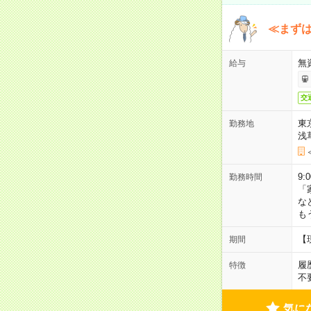
≪まずは
無
給与
交
東
勤務地
浅
9:
勤務時間
「
な
も
【
期間
履
特徴
不
気に