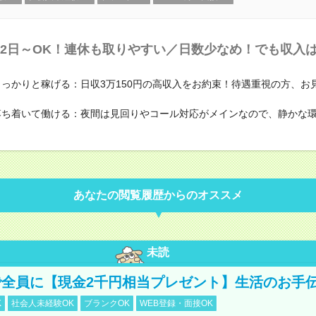
2日～OK！連休も取りやすい／日数少なめ！でも収入
.1 ] しっかりと稼げる：日収3万150円の高収入をお約束！待遇重視の方、
.2 ] 落ち着いて働ける：夜間は見回りやコール対応がメインなので、静か
あなたの閲覧履歴からのオススメ
未読
全員に【現金2千円相当プレゼント】生活のお手
K
社会人未経験OK
ブランクOK
WEB登録・面接OK