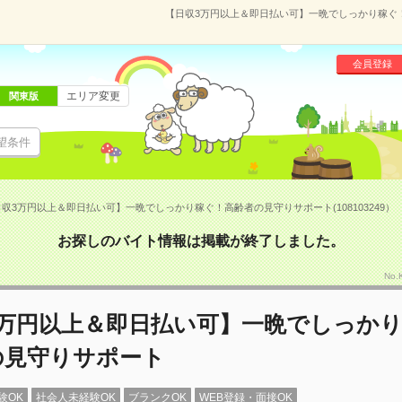
【日収3万円以上＆即日払い可】一晩でしっかり稼ぐ！高
会員登録
エリア変更
関東版
望条件
収3万円以上＆即日払い可】一晩でしっかり稼ぐ！高齢者の見守りサポート(108103249）
お探しのバイト情報は掲載が終了しました。
No
3万円以上＆即日払い可】一晩でしっか
の見守りサポート
験OK
社会人未経験OK
ブランクOK
WEB登録・面接OK