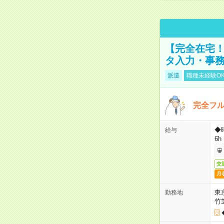
【完全在宅！
タ入力・事
派遣
職種未経験O
完全フ
◆
給与
6h
交
月
東
勤務地
竹