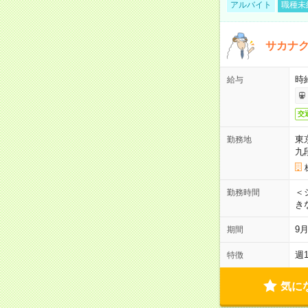
アルバイト
職種未
サカナク
時
給与
交
東
勤務地
九
＜シ
勤務時間
き
9
期間
週
特徴
気に