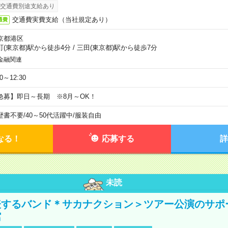
交通費別途支給あり
交通費実費支給（当社規定あり）
通費
京都港区
町(東京都)駅から徒歩4分
/
三田(東京都)駅から徒歩7分
金融関連
30～12:30
急募】即日～長期 ※8月～OK！
歴書不要
/
40～50代活躍中
/
服装自由
なる！
応募する
詳
未読
表するバンド＊サカナクション＞ツアー公演のサポ
館