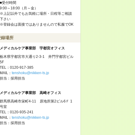
■受付時間
9:00～18:00（月～金）
※上記以外でもお気軽に場所・日程等ご相談
下さい
※登録会は面接ではありませんので私服でOK
登録場所
メディカルケア事業部 宇都宮オフィス
栃木県宇都宮市大通り2-3-1 井門宇都宮ビル
5F
TEL：0120-917-385
MAIL：
tenshoku@nikken-ts.jp
担当：採用担当
メディカルケア事業部 高崎オフィス
群馬県高崎市栄町4-11 原地所第2ビル6Ｆ 1
号室
TEL：0120-935-241
MAIL：
tenshoku@nikken-ts.jp
担当：採用担当