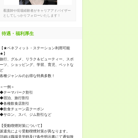
看護師や現場経験者がキャリアアドバイザー
としてしっかりフォローいたします！
待遇・福利厚生
【★ベネフィット・ステーション利用可能
★】
旅行、グルメ、リラク＆ビューティー、スポ
ーツ、ショッピング、学習、育児、ペットな
ど
各種ジャンルのお得な特典多数！
＜一例＞
◆テーマパーク割引
◆宿泊、旅行割引
◆各種飲食店割引
◆飲食チェーン店クーポン
◆サロン、スパ、ジム割引など
【受動喫煙対策について】
派遣先により受動喫煙対策が異なります。
詳細は職場見学時及び条件明示書にて通知致