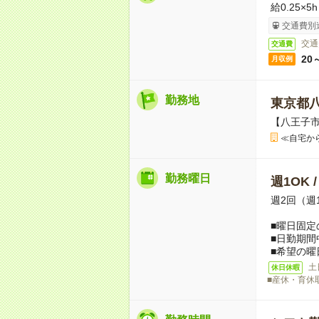
給0.25×5
交通費別
交通
交通費
20
月収例
勤務地
東京都
【八王子
≪自宅か
勤務曜日
週1OK 
週2回（週
■曜日固定
■日勤期間
■希望の曜
土
休日休暇
■産休・育休