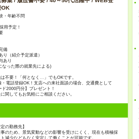
集 / 履歴書不要 / 40～50代活躍中 / WEB登
OK
験・年齢不問
上採用予定！
要
完備
あり（紹介予定派遣）
賞与あり
になった際の就業先による)
は不要！「何となく…」でもOKです。
録・電話登録OK！支店への来社面談の場合、交通費として
ード2000円分】プレゼント！
談に関してもお気軽にご相談ください。
安定の勤務先】
仕事のため、景気変動などの影響を受けにくく、現在も積極採
フト減少などもなく安定して働くことが可能です。