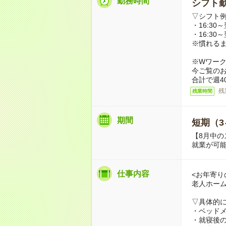
勤務時間
シフト勤
▽シフト
・16:30～
・16:30～
※慣れる
※Wワー
今ご覧の
合計で週4
残
残業時間
期間
短期（3
【8月中の
就業が可
仕事内容
<お年寄り
老人ホー
▽具体的
・ベッド
・就寝後