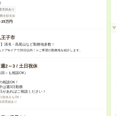
h）
途支給あり
費全額支給
～25万円
八王子市
市】清滝・高尾山など勤務地多数！
らドアtoドアで30分以内！≫ご希望の勤務地を紹介します。
/ 週2～3 / 土日祝休
1回～も相談OK）
の相談OK！
中は週3日勤務
日があればご相談ください！
日祝休みもOK！
取得実績あり