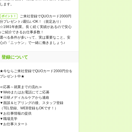
します。
ご来社登録でQUOカード2000円
ポイント！
分プレゼント♪週払いOK！（規定あり）
☆1981年創業。長く続く実績があるので安心
♪ご紹介できるお仕事多数！
選べる条件が多いって、実は重要なこと。安
心の「ニッケン」で一緒に働きましょう♪
登録について
★今ならご来社登録でQUOカード2000円分を
プレゼント中★
≪応募～就業までの流れ≫
▼Webまたはお電話にてご応募
▼日研メディカルケアから連絡
▼面談＆ヒアリングの後、スタッフ登録
（TEL登録、WEB登録もOKです！）
▼お仕事情報の提供
▼職場見学
▼お仕事スタート