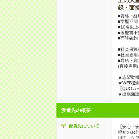
上の大量募
録・面接
■資格・経
■学歴不問
■10名以
■履歴書不
■面談確約
■社会保険
■社員登用
■昇給・
(直接雇用
★志望動機
★WEB登
【QUOカ
★出張面
派遣先の概要
配属先について
【安心・
福祉のお
用中。シ