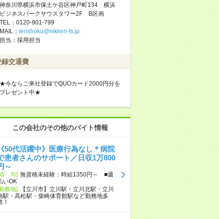
神奈川県横浜市保土ケ谷区神戸町134 横浜
ビジネスパークサウスタワー2F B区画
TEL：0120-901-799
MAIL：
tenshoku@nikken-ts.jp
担当：採用担当
登録交通費
★今ならご来社登録でQUOカード2000円分を
プレゼント中★
この会社のその他のバイト情報
《50代活躍中》医療行為なし＊病院
で患者さんのサポート／日収1万800
円～
[給 与]
無資格未経験：時給1350円～ ■週
払いOK
[勤務地]
【立川市】立川駅・立川北駅・立川
南駅・高松駅・柴崎体育館駅など勤務地多
数！