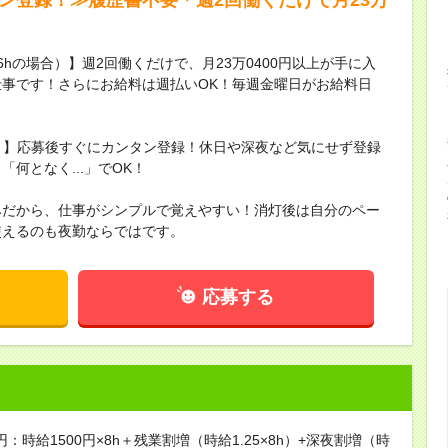
16hの場合）】週2回働くだけで、月23万0400円以上が手に入
事です！さらにお給料は週払いOK！毎週金曜日がお給料日
録！】応募後すぐにカンタン登録！休日や深夜など気にせず登録
何となく...」でOK！
みだから、仕事がシンプルで覚えやすい！消灯後は自分のペー
使えるのも夜勤ならではです。
応募する
円：時給1500円×8h＋残業割増（時給1.25×8h）+深夜割増（時