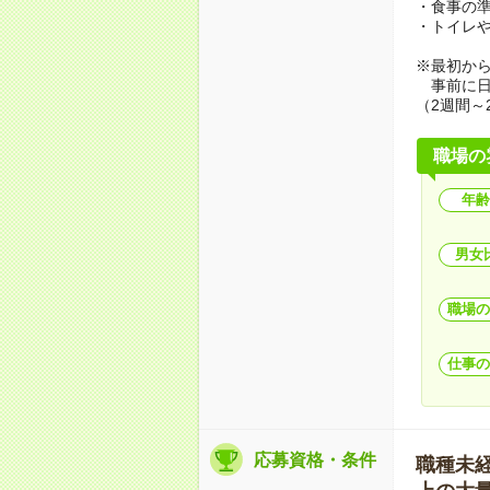
・食事の
・トイレ
※最初か
事前に日
（2週間～
職場の
年齢
男女
職場の
仕事の
応募資格・条件
職種未経験