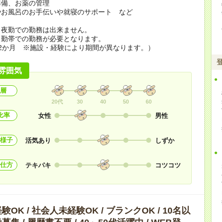
準備、お薬の管理
やお風呂のお手伝いや就寝のサポート など
ら夜勤での勤務は出来ません。
勤帯での勤務が必要となります。
2か月 ※施設・経験により期間が異なります。）
雰囲気
層
20代
30
40
50
60
比率
女性
男性
様子
活気あり
しずか
仕方
テキパキ
コツコツ
OK / 社会人未経験OK / ブランクOK / 10名以