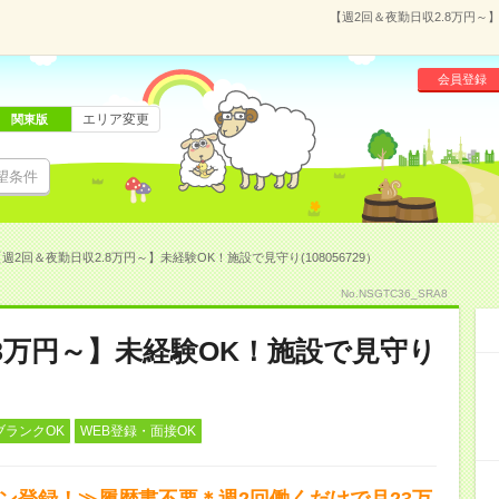
【週2回＆夜勤日収2.8万円～】
会員登録
エリア変更
関東版
望条件
週2回＆夜勤日収2.8万円～】未経験OK！施設で見守り(108056729）
No.NSGTC36_SRA8
.8万円～】未経験OK！施設で見守り
ブランクOK
WEB登録・面接OK
タン登録！≫履歴書不要＊週2回働くだけで月23万