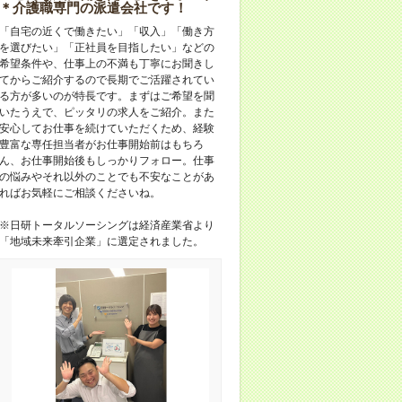
＊介護職専門の派遣会社です！
「自宅の近くで働きたい」「収入」「働き方
を選びたい」「正社員を目指したい」などの
希望条件や、仕事上の不満も丁寧にお聞きし
てからご紹介するので長期でご活躍されてい
る方が多いのが特長です。まずはご希望を聞
いたうえで、ピッタリの求人をご紹介。また
安心してお仕事を続けていただくため、経験
豊富な専任担当者がお仕事開始前はもちろ
ん、お仕事開始後もしっかりフォロー。仕事
の悩みやそれ以外のことでも不安なことがあ
ればお気軽にご相談くださいね。
※日研トータルソーシングは経済産業省より
「地域未来牽引企業」に選定されました。