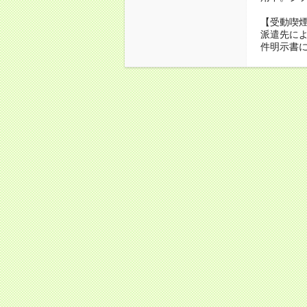
【受動喫
派遣先に
件明示書