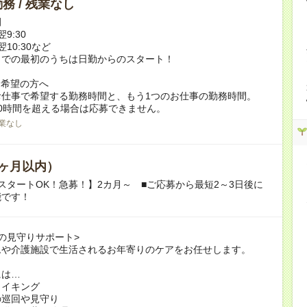
務 / 残業なし
例
翌9:30
翌10:30など
までの最初のうちは日勤からのスタート！
ク希望の方へ
お仕事で希望する勤務時間と、もう1つのお仕事の勤務時間。
0時間を超える場合は応募できません。
業なし
ヶ月以内）
スタートOK！急募！】2カ月～ ■ご応募から最短2～3日後に
能です！
の見守りサポート>
ムや介護施設で生活されるお年寄りのケアをお任せします。
には…
メイキング
の巡回や見守り