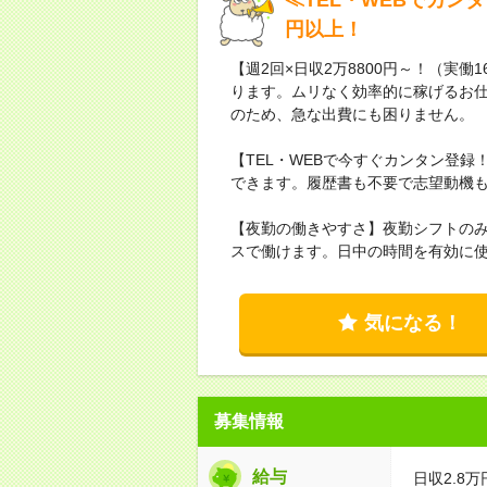
円以上！
【週2回×日収2万8800円～！（実働
ります。ムリなく効率的に稼げるお仕
のため、急な出費にも困りません。
【TEL・WEBで今すぐカンタン登
できます。履歴書も不要で志望動機も「
【夜勤の働きやすさ】夜勤シフトの
スで働けます。日中の時間を有効に
気になる！
募集情報
給与
日収2.8万