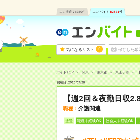
エン派遣
74686
件
エン バイト
82531
件
0
気になるリスト
保存した希
バイトTOP
関東
東京都
八王子市
【
掲載日 :
2026
/
07
/
28
【週2回＆夜勤日収2
介護関連
職種：
派遣
職種未経験OK
社会人未経験OK
≪TEL・WEBでカン