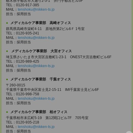
栃木県宇都宮市大通り2-3-1 井門宇都宮ビル5F
TEL：0120-917-385
MAIL：
tenshoku@nikken-ts.jp
担当：採用担当
メディカルケア事業部 高崎オフィス
群馬県高崎市栄町4-11 原地所第2ビル6Ｆ 1号室
TEL：0120-935-241
MAIL：
tenshoku@nikken-ts.jp
担当：採用担当
メディカルケア事業部 大宮オフィス
埼玉県さいたま市大宮区吉敷町1-23-1 ONEST大宮吉敷町ビル6F
TEL：0120-989-425
MAIL：
tenshoku@nikken-ts.jp
担当：採用担当
メディカルケア事業部 千葉オフィス
〒260-0015
千葉県千葉市中央区富士見2-15-11 IMI千葉富士見ビル6F
TEL：0120-998-758
MAIL：
tenshoku@nikken-ts.jp
担当：採用担当
メディカルケア事業部 柏オフィス
千葉県柏市末広町5-19 第12関口ビル7F 705号室
TEL：0120-935-218
MAIL：
tenshoku@nikken-ts.jp
担当：採用担当