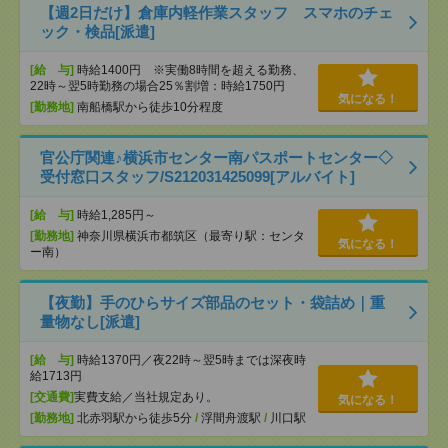
【週2日だけ】倉庫内軽作業スタッフ スマホのチェ
ック・検品[派遣]
[給 与]
時給1400円 ※実働8時間を超える勤務、
22時～翌5時勤務の場合25％割増：時給1750円
気になる！
[勤務地]
南船橋駅から徒歩10分程度
官公庁関連♪横浜市センター南パスポートセンター◇
受付窓口スタッフ/S212031425099[アルバイト]
[給 与]
時給1,285円～
[勤務地]
神奈川県横浜市都筑区（最寄り駅：センタ
気になる！
ー南）
【夜勤】手のひらサイズ部品のセット・袋詰め｜重
量物なし[派遣]
[給 与]
時給1370円／夜22時～翌5時までは深夜時
給1713円
[交通費]
実費支給／当社規定あり。
気になる！
[勤務地]
北赤羽駅から徒歩5分
/
浮間舟渡駅
/
川口駅