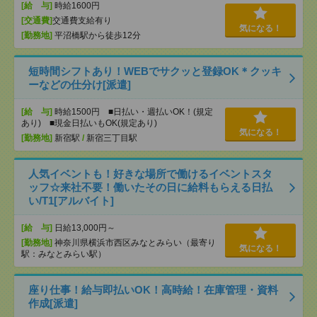
[給 与]
時給1600円
[交通費]
交通費支給有り
気になる！
[勤務地]
平沼橋駅から徒歩12分
短時間シフトあり！WEBでサクッと登録OK＊クッキ
ーなどの仕分け[派遣]
[給 与]
時給1500円 ■日払い・週払いOK！(規定
あり) ■現金日払いもOK(規定あり)
気になる！
[勤務地]
新宿駅
/
新宿三丁目駅
人気イベントも！好きな場所で働けるイベントスタ
ッフ☆来社不要！働いたその日に給料もらえる日払
い/T1[アルバイト]
[給 与]
日給13,000円～
[勤務地]
神奈川県横浜市西区みなとみらい（最寄り
気になる！
駅：みなとみらい駅）
座り仕事！給与即払いOK！高時給！在庫管理・資料
作成[派遣]