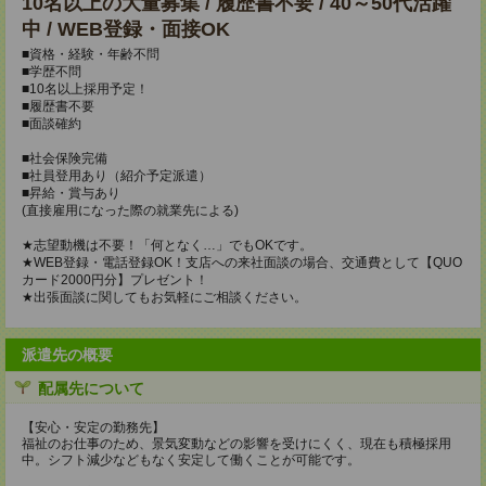
10名以上の大量募集 / 履歴書不要 / 40～50代活躍
中 / WEB登録・面接OK
■資格・経験・年齢不問
■学歴不問
■10名以上採用予定！
■履歴書不要
■面談確約
■社会保険完備
■社員登用あり（紹介予定派遣）
■昇給・賞与あり
(直接雇用になった際の就業先による)
★志望動機は不要！「何となく…」でもOKです。
★WEB登録・電話登録OK！支店への来社面談の場合、交通費として【QUO
カード2000円分】プレゼント！
★出張面談に関してもお気軽にご相談ください。
派遣先の概要
配属先について
【安心・安定の勤務先】
福祉のお仕事のため、景気変動などの影響を受けにくく、現在も積極採用
中。シフト減少などもなく安定して働くことが可能です。