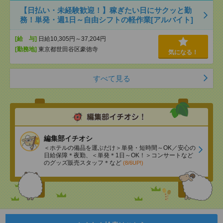
【日払い・未経験歓迎！】稼ぎたい日にサクッと勤
務！単発・週1日～自由シフトの軽作業[アルバイト]
[給 与]
日給10,305円～37,204円
[勤務地]
東京都世田谷区豪徳寺
気になる！
すべて見る
編集部イチオシ
＜ホテルの備品を運ぶだけ＞単発・短時間～OK／安心の
日給保障＊夜勤、＜単発＊1日～OK！＞コンサートなど
のグッズ販売スタッフ＊など
(8/6UP!)