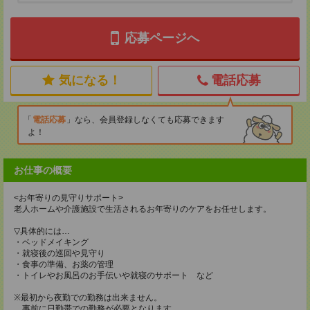
応募ページへ
気になる！
電話応募
電話応募
なら、会員登録しなくても応募できます
よ！
お仕事の概要
<お年寄りの見守りサポート>
老人ホームや介護施設で生活されるお年寄りのケアをお任せします。
▽具体的には…
・ベッドメイキング
・就寝後の巡回や見守り
・食事の準備、お薬の管理
・トイレやお風呂のお手伝いや就寝のサポート など
※最初から夜勤での勤務は出来ません。
事前に日勤帯での勤務が必要となります。