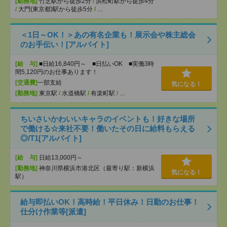
[勤務地]
竹芝駅から徒歩2分
/
浜松町駅から徒歩4分
/
大門(東京都)駅から徒歩5分
/
…
＜1日～OK！＞あの有名企業も！展示会や株主総会
のお手伝い！[アルバイト]
[給 与]
■日給16,840円～ ■日払いOK ■実働3時
間5,120円のお仕事あります！
[交通費]
一部支給
気になる！
[勤務地]
東京駅
/
水道橋駅
/
有楽町駅
/
…
ちいさいかわいいキャラのイベントも！好きな場所
で働ける☆来社不要！働いたその日に給料もらえる
◎/T1[アルバイト]
[給 与]
日給13,000円～
[勤務地]
神奈川県横浜市港北区（最寄り駅：新横浜
気になる！
駅）
給与即払いOK！高時給！平日休み！日勤のお仕事！
仕分け作業等[派遣]