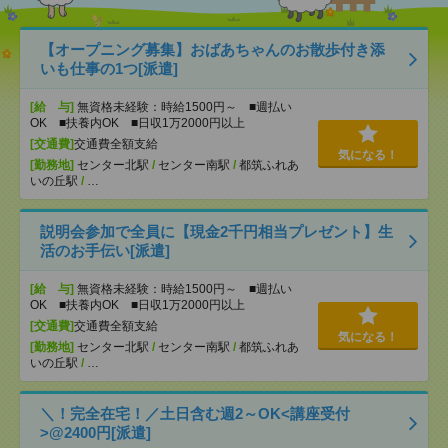
【オープニング募集】おばあちゃんのお散歩付き添
いも仕事の1つ[派遣]
[給 与]
無資格未経験：時給1500円～ ■週払い
OK ■扶養内OK ■日収1万2000円以上
[交通費]
交通費全額支給
気になる！
[勤務地]
センター北駅
/
センター南駅
/
都筑ふれあ
いの丘駅
/
…
説明会参加で全員に【現金2千円相当プレゼント】生
活のお手伝い[派遣]
[給 与]
無資格未経験：時給1500円～ ■週払い
OK ■扶養内OK ■日収1万2000円以上
[交通費]
交通費全額支給
気になる！
[勤務地]
センター北駅
/
センター南駅
/
都筑ふれあ
いの丘駅
/
…
＼！完全在宅！／土日含む週2～OK<講座受付
>@2400円[派遣]