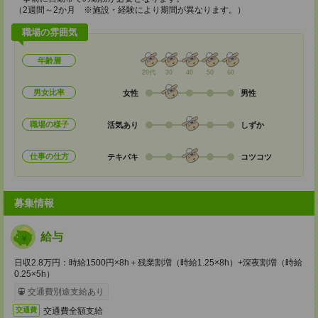
（2週間～2か月 ※施設・経験により期間が異なります。）
職場の雰囲気
年齢層
20代
30
40
50
60
男女比率
女性
男性
職場の様子
活気あり
しずか
仕事の仕方
テキパキ
コツコツ
募集情報
給与
日収2.8万円：時給1500円×8h＋残業割増（時給1.25×8h）+深夜割増（時給
0.25×5h）
交通費別途支給あり
交通費全額支給
交通費