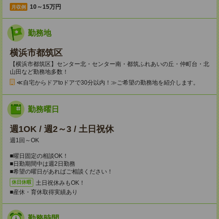
10～15万円
月収例
勤務地
横浜市都筑区
【横浜市都筑区】センター北・センター南・都筑ふれあいの丘・仲町台・北
山田など勤務地多数！
≪自宅からドアtoドアで30分以内！≫ご希望の勤務地を紹介します。
勤務曜日
週1OK / 週2～3 / 土日祝休
週1回～OK
■曜日固定の相談OK！
■日勤期間中は週2日勤務
■希望の曜日があればご相談ください！
土日祝休みもOK！
休日休暇
■産休・育休取得実績あり
勤務時間