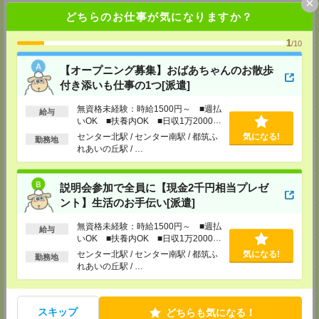
×
どちらのお仕事が気になりますか？
メディカルケア事業部 新宿オフィス
東京都新宿区新宿2-3-10 新宿御苑ビル6階
TEL：0120-457-235
1
/10
MAIL：
tenshoku@nikken-ts.jp
担当：採用担当
【オープニング募集】おばあちゃんのお散歩
付き添いも仕事の1つ[派遣]
メディカルケア事業部 立川事業所
東京都立川市錦町1-12-14
無資格未経験：時給1500円～ ■週払
TEL：0120-934-200
給与
MAIL：
tenshoku@nikken-ts.jp
いOK ■扶養内OK ■日収1万2000円
担当：採用担当
以上
センター北駅 / センター南駅 / 都筑ふ
気になる!
勤務地
れあいの丘駅 / …
メディカルケア事業部 町田オフィス
東京都町田市森野1-7-23 大樹生命町田ビル6F
TEL：0120-453-285
説明会参加で全員に【現金2千円相当プレゼ
MAIL：
tenshoku@nikken-ts.jp
担当：採用担当
ント】生活のお手伝い[派遣]
メディカルケア事業部 横浜オフィス
無資格未経験：時給1500円～ ■週払
給与
神奈川県横浜市保土ケ谷区神戸町134 横浜ビジネスパークサウスタワー
いOK ■扶養内OK ■日収1万2000円
2F B区画
以上
センター北駅 / センター南駅 / 都筑ふ
気になる!
TEL：0120-901-799
勤務地
れあいの丘駅 / …
MAIL：
tenshoku@nikken-ts.jp
担当：採用担当
登録交通費
スキップ
どちらも気になる！