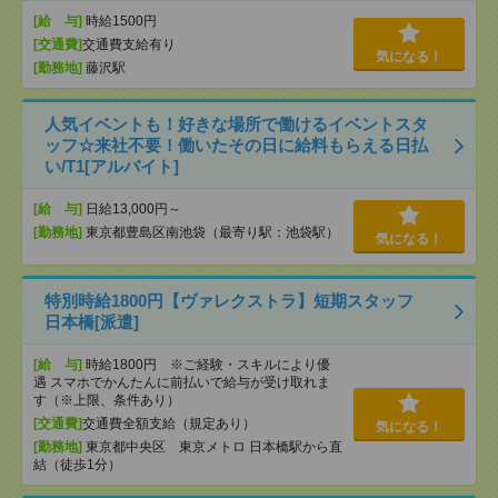
[給 与]
時給1500円
[交通費]
交通費支給有り
気になる！
[勤務地]
藤沢駅
人気イベントも！好きな場所で働けるイベントスタ
ッフ☆来社不要！働いたその日に給料もらえる日払
い/T1[アルバイト]
[給 与]
日給13,000円～
[勤務地]
東京都豊島区南池袋（最寄り駅：池袋駅）
気になる！
特別時給1800円【ヴァレクストラ】短期スタッフ
日本橋[派遣]
[給 与]
時給1800円 ※ご経験・スキルにより優
遇 スマホでかんたんに前払いで給与が受け取れま
す（※上限、条件あり）
[交通費]
交通費全額支給（規定あり）
気になる！
[勤務地]
東京都中央区 東京メトロ 日本橋駅から直
結（徒歩1分）