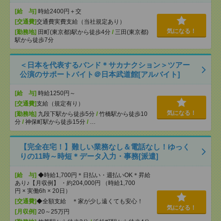
[給 与]
時給2400円＋交
[交通費]
交通費実費支給（当社規定あり）
気になる！
[勤務地]
田町(東京都)駅から徒歩4分
/
三田(東京都)
駅から徒歩7分
＜日本を代表するバンド＊サカナクション＞ツアー
公演のサポートバイト＠日本武道館[アルバイト]
[給 与]
時給1250円～
[交通費]
支給（規定有り）
気になる！
[勤務地]
九段下駅から徒歩5分
/
竹橋駅から徒歩10
分
/
神保町駅から徒歩15分
/
…
【完全在宅！】難しい業務なし＆電話なし！ゆっく
りの11時～時短＊データ入力・事務[派遣]
[給 与]
◆時給1,700円＊日払い・週払いOK＊昇給
あり♪【月収例】 ・約204,000円 （時給1,700
円 × 実働6h × 20日）
[交通費]
◆全額支給 ＊家が少し遠くても安心！
気になる！
[月収例]
20～25万円