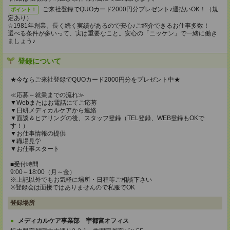
ご来社登録でQUOカード2000円分プレゼント♪週払いOK！（規
ポイント！
定あり）
☆1981年創業。長く続く実績があるので安心♪ご紹介できるお仕事多数！
選べる条件が多いって、実は重要なこと。安心の「ニッケン」で一緒に働き
ましょう♪
登録について
★今ならご来社登録でQUOカード2000円分をプレゼント中★
≪応募～就業までの流れ≫
▼Webまたはお電話にてご応募
▼日研メディカルケアから連絡
▼面談＆ヒアリングの後、スタッフ登録（TEL登録、WEB登録もOKで
す！）
▼お仕事情報の提供
▼職場見学
▼お仕事スタート
■受付時間
9:00～18:00（月～金）
※上記以外でもお気軽に場所・日程等ご相談下さい
※登録会は面接ではありませんので私服でOK
登録場所
メディカルケア事業部 宇都宮オフィス