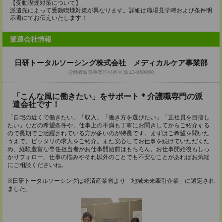
【受動喫煙対策について】
派遣先によって受動喫煙対策が異なります。詳細は職場見学時および条件明
示書にてお伝えいたします！
派遣会社情報
日研トータルソーシング株式会社 メディカルケア事業部
労働者派遣事業許可番号:派13-060060
「こんな風に働きたい」をサポート＊介護職専門の派
遣会社です！
「自宅の近くで働きたい」「収入」「働き方を選びたい」「正社員を目指し
たい」などの希望条件や、仕事上の不満も丁寧にお聞きしてからご紹介する
ので長期でご活躍されている方が多いのが特長です。まずはご希望を聞いた
うえで、ピッタリの求人をご紹介。また安心してお仕事を続けていただくた
め、経験豊富な専任担当者がお仕事開始前はもちろん、お仕事開始後もしっ
かりフォロー。仕事の悩みやそれ以外のことでも不安なことがあればお気軽
にご相談くださいね。
※日研トータルソーシングは経済産業省より「地域未来牽引企業」に選定され
ました。