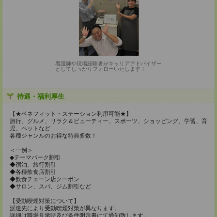
看護師や現場経験者がキャリアアドバイザー
としてしっかりフォローいたします！
待遇・福利厚生
【★ベネフィット・ステーション利用可能★】
旅行、グルメ、リラク＆ビューティー、スポーツ、ショッピング、学習、育
児、ペットなど
各種ジャンルのお得な特典多数！
＜一例＞
◆テーマパーク割引
◆宿泊、旅行割引
◆各種飲食店割引
◆飲食チェーン店クーポン
◆サロン、スパ、ジム割引など
【受動喫煙対策について】
派遣先により受動喫煙対策が異なります。
詳細は職場見学時及び条件明示書にて通知致します。