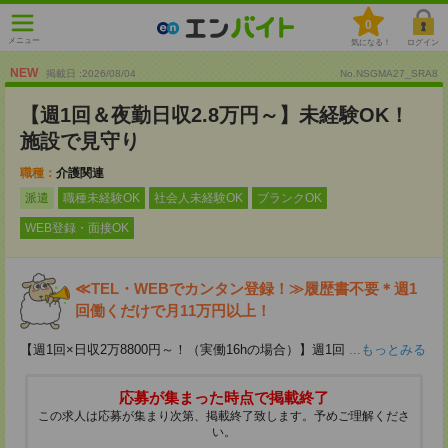
0
メニュー
気になる！
ログイン
NEW
掲載日 :2026
/
08
/
04
No.NSGMA27_SRA8
【週1回＆夜勤日収2.8万円～】未経験OK！
施設で見守り
職種：
介護関連
派遣
職種未経験OK
社会人未経験OK
ブランクOK
WEB登録・面接OK
≪TEL・WEBでカンタン登録！≫履歴書不要＊週1
回働くだけで月11万円以上！
【週1回×日収2万8800円～！（実働16hの場合）】週1回
...もっとみる
応募が集まった時点で掲載終了
この求人は応募が集まり次第、掲載終了致します。予めご理解くださ
い。