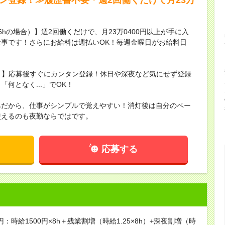
16hの場合）】週2回働くだけで、月23万0400円以上が手に入
事です！さらにお給料は週払いOK！毎週金曜日がお給料日
録！】応募後すぐにカンタン登録！休日や深夜など気にせず登録
何となく...」でOK！
みだから、仕事がシンプルで覚えやすい！消灯後は自分のペー
使えるのも夜勤ならではです。
応募する
円：時給1500円×8h＋残業割増（時給1.25×8h）+深夜割増（時