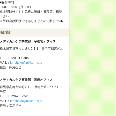
■受付時間
9:00～18:00（月～金）
※上記以外でもお気軽に場所・日程等ご相談
下さい
※登録会は面接ではありませんので私服でOK
登録場所
メディカルケア事業部 宇都宮オフィス
栃木県宇都宮市大通り2-3-1 井門宇都宮ビル
5F
TEL：0120-917-385
MAIL：
tenshoku@nikken-ts.jp
担当：採用担当
メディカルケア事業部 高崎オフィス
群馬県高崎市栄町4-11 原地所第2ビル6Ｆ 1
号室
TEL：0120-935-241
MAIL：
tenshoku@nikken-ts.jp
担当：採用担当