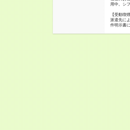
用中。シ
【受動喫
派遣先に
件明示書