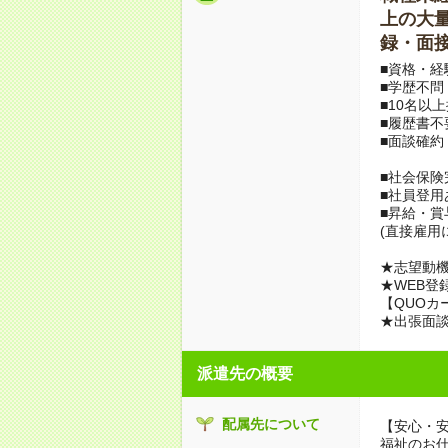
上の大量募
録・面接
■資格・経
■学歴不問
■10名以
■履歴書不
■面談確約
■社会保険
■社員登用
■昇給・
(直接雇用
★志望動機
★WEB登
【QUOカ
★出張面
派遣先の概要
配属先について
【安心・
福祉のお