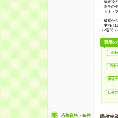
・就寝後
・食事の
・トイレ
※最初か
事前に日
（2週間～
職場の
年齢
男女
職場の
仕事の
応募資格・条件
職種未経験