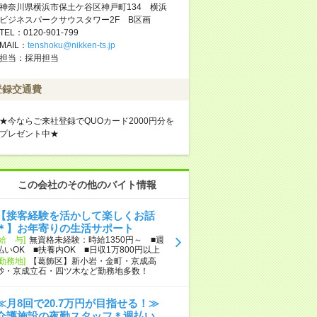
神奈川県横浜市保土ケ谷区神戸町134 横浜
ビジネスパークサウスタワー2F B区画
TEL：0120-901-799
MAIL：
tenshoku@nikken-ts.jp
担当：採用担当
登録交通費
★今ならご来社登録でQUOカード2000円分を
プレゼント中★
この会社のその他のバイト情報
【接客経験を活かして楽しくお話
＊】お年寄りの生活サポート
[給 与]
無資格未経験：時給1350円～ ■週
払いOK ■扶養内OK ■日収1万800円以上
[勤務地]
【葛飾区】新小岩・金町・京成高
砂・京成立石・四ツ木など勤務地多数！
≪月8回で20.7万円が目指せる！≫
介護施設の夜勤スタッフ＊週払い