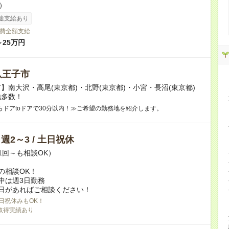
h）
途支給あり
費全額支給
～25万円
八王子市
】南大沢・高尾(東京都)・北野(東京都)・小宮・長沼(東京都)
地多数！
らドアtoドアで30分以内！≫ご希望の勤務地を紹介します。
/ 週2～3 / 土日祝休
1回～も相談OK）
の相談OK！
中は週3日勤務
日があればご相談ください！
日祝休みもOK！
取得実績あり