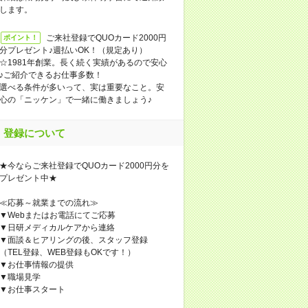
します。
ご来社登録でQUOカード2000円
ポイント！
分プレゼント♪週払いOK！（規定あり）
☆1981年創業。長く続く実績があるので安心
♪ご紹介できるお仕事多数！
選べる条件が多いって、実は重要なこと。安
心の「ニッケン」で一緒に働きましょう♪
登録について
★今ならご来社登録でQUOカード2000円分を
プレゼント中★
≪応募～就業までの流れ≫
▼Webまたはお電話にてご応募
▼日研メディカルケアから連絡
▼面談＆ヒアリングの後、スタッフ登録
（TEL登録、WEB登録もOKです！）
▼お仕事情報の提供
▼職場見学
▼お仕事スタート