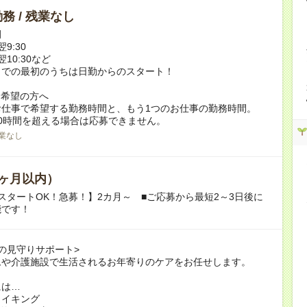
務 / 残業なし
例
翌9:30
翌10:30など
までの最初のうちは日勤からのスタート！
ク希望の方へ
お仕事で希望する勤務時間と、もう1つのお仕事の勤務時間。
0時間を超える場合は応募できません。
業なし
ヶ月以内）
スタートOK！急募！】2カ月～ ■ご応募から最短2～3日後に
能です！
の見守りサポート>
ムや介護施設で生活されるお年寄りのケアをお任せします。
には…
メイキング