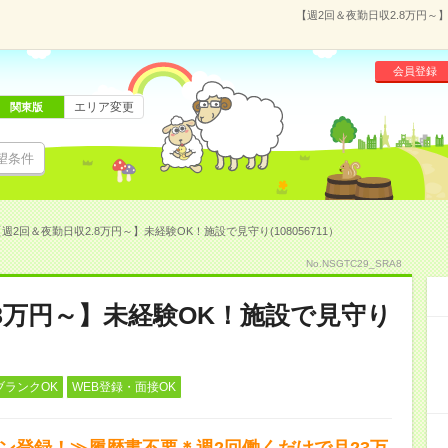
【週2回＆夜勤日収2.8万円～】
会員登録
エリア変更
関東版
望条件
週2回＆夜勤日収2.8万円～】未経験OK！施設で見守り(108056711）
No.NSGTC29_SRA8
.8万円～】未経験OK！施設で見守り
ブランクOK
WEB登録・面接OK
タン登録！≫履歴書不要＊週2回働くだけで月23万