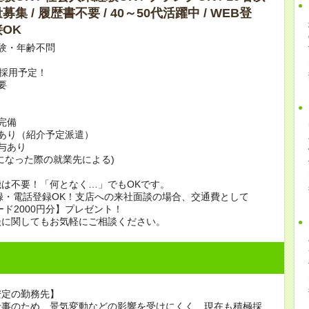
集 / 履歴書不要 / 40～50代活躍中 / WEB登
OK
験・年齢不問
上採用予定！
要
完備
あり（紹介予定派遣）
賞与あり
になった際の就業先による)
は不要！「何となく…」でもOKです。
録・電話登録OK！支店への来社面談の場合、交通費として
ード2000円分】プレゼント！
談に関してもお気軽にご相談ください。
安定の勤務先】
仕事のため、景気変動などの影響を受けにくく、現在も積極採