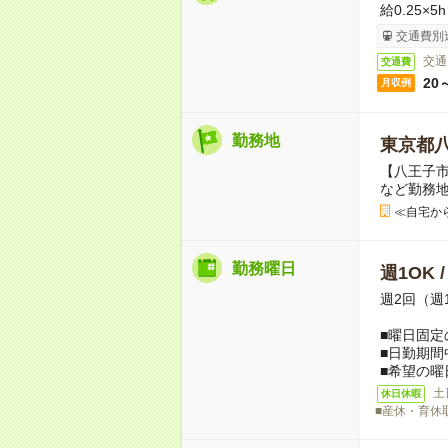
給0.25×5
交通費別
交通
交通費
20
月収例
勤務地
東京都
【八王子市
など勤務
≪自宅か
勤務曜日
週1OK 
週2回（週
■曜日固定
■日勤期間
■希望の曜
土
休日休暇
■産休・育休