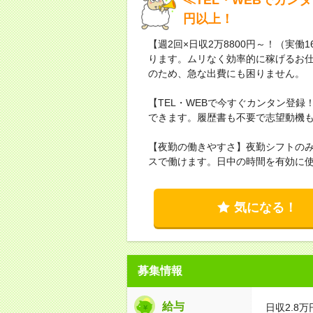
円以上！
【週2回×日収2万8800円～！（実働
ります。ムリなく効率的に稼げるお仕
のため、急な出費にも困りません。
【TEL・WEBで今すぐカンタン登
できます。履歴書も不要で志望動機も「
【夜勤の働きやすさ】夜勤シフトの
スで働けます。日中の時間を有効に
気になる！
募集情報
給与
日収2.8万