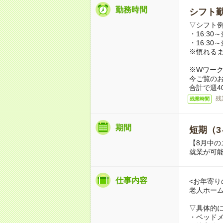
勤務時間
シフト勤
▽シフト
・16:30～
・16:30～
※慣れる
※Wワー
今ご覧の
合計で週4
残
残業時間
期間
短期（3
【8月中の
就業が可
仕事内容
<お年寄り
老人ホー
▽具体的
・ベッド