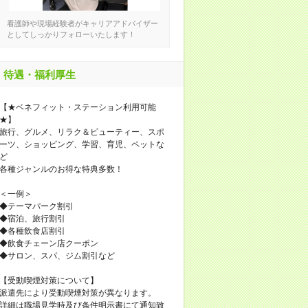
看護師や現場経験者がキャリアアドバイザー
としてしっかりフォローいたします！
待遇・福利厚生
【★ベネフィット・ステーション利用可能
★】
旅行、グルメ、リラク＆ビューティー、スポ
ーツ、ショッピング、学習、育児、ペットな
ど
各種ジャンルのお得な特典多数！
＜一例＞
◆テーマパーク割引
◆宿泊、旅行割引
◆各種飲食店割引
◆飲食チェーン店クーポン
◆サロン、スパ、ジム割引など
【受動喫煙対策について】
派遣先により受動喫煙対策が異なります。
詳細は職場見学時及び条件明示書にて通知致