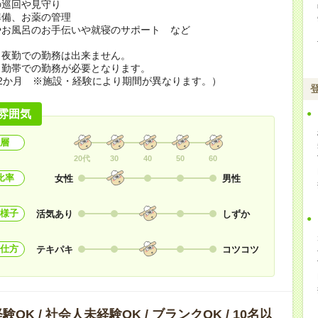
の巡回や見守り
準備、お薬の管理
やお風呂のお手伝いや就寝のサポート など
ら夜勤での勤務は出来ません。
勤帯での勤務が必要となります。
2か月 ※施設・経験により期間が異なります。）
雰囲気
層
20代
30
40
50
60
比率
女性
男性
様子
活気あり
しずか
仕方
テキパキ
コツコツ
OK / 社会人未経験OK / ブランクOK / 10名以