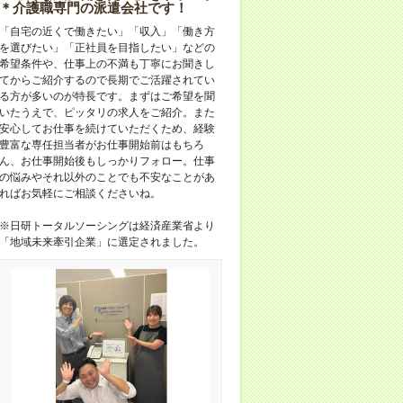
＊介護職専門の派遣会社です！
「自宅の近くで働きたい」「収入」「働き方
を選びたい」「正社員を目指したい」などの
希望条件や、仕事上の不満も丁寧にお聞きし
てからご紹介するので長期でご活躍されてい
る方が多いのが特長です。まずはご希望を聞
いたうえで、ピッタリの求人をご紹介。また
安心してお仕事を続けていただくため、経験
豊富な専任担当者がお仕事開始前はもちろ
ん、お仕事開始後もしっかりフォロー。仕事
の悩みやそれ以外のことでも不安なことがあ
ればお気軽にご相談くださいね。
※日研トータルソーシングは経済産業省より
「地域未来牽引企業」に選定されました。