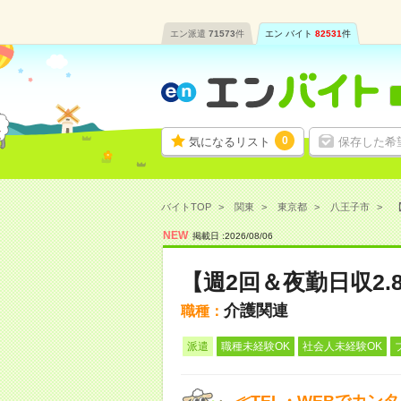
エン派遣
71573
件
エン バイト
82531
件
0
気になるリスト
保存した希
バイトTOP
関東
東京都
八王子市
【
NEW
掲載日 :
2026
/
08
/
06
【週2回＆夜勤日収2
介護関連
職種：
派遣
職種未経験OK
社会人未経験OK
≪TEL・WEBでカン