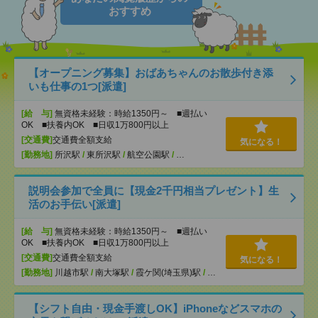
おすすめ
【オープニング募集】おばあちゃんのお散歩付き添
いも仕事の1つ[派遣]
[給 与]
無資格未経験：時給1350円～ ■週払い
OK ■扶養内OK ■日収1万800円以上
[交通費]
交通費全額支給
気になる！
[勤務地]
所沢駅
/
東所沢駅
/
航空公園駅
/
…
説明会参加で全員に【現金2千円相当プレゼント】生
活のお手伝い[派遣]
[給 与]
無資格未経験：時給1350円～ ■週払い
OK ■扶養内OK ■日収1万800円以上
[交通費]
交通費全額支給
気になる！
[勤務地]
川越市駅
/
南大塚駅
/
霞ケ関(埼玉県)駅
/
…
【シフト自由・現金手渡しOK】iPhoneなどスマホの