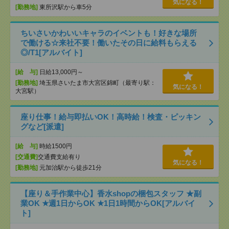
気になる！
[勤務地]
東所沢駅から車5分
ちいさいかわいいキャラのイベントも！好きな場所
で働ける☆来社不要！働いたその日に給料もらえる
◎/T1[アルバイト]
[給 与]
日給13,000円～
[勤務地]
埼玉県さいたま市大宮区錦町（最寄り駅：
気になる！
大宮駅）
座り仕事！給与即払いOK！高時給！検査・ピッキン
グなど[派遣]
[給 与]
時給1500円
[交通費]
交通費支給有り
気になる！
[勤務地]
元加治駅から徒歩21分
【座り＆手作業中心】香水shopの梱包スタッフ ★副
業OK ★週1日からOK ★1日1時間からOK[アルバイ
ト]