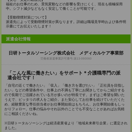
福祉のお仕事のため、景気変動などの影響を受けにくく、現在も積極採用
中。シフト減少などもなく安定して働くことが可能です。
【受動喫煙対策について】
派遣先によって受動喫煙対策が異なります。詳細は職場見学時および条件明
示書にてお伝えいたします！
派遣会社情報
日研トータルソーシング株式会社 メディカルケア事業部
労働者派遣事業許可番号:派13-060060
「こんな風に働きたい」をサポート＊介護職専門の派
遣会社です！
「自宅の近くで働きたい」「収入」「働き方を選びたい」「正社員を目指し
たい」などの希望条件や、仕事上の不満も丁寧にお聞きしてからご紹介する
ので長期でご活躍されている方が多いのが特長です。まずはご希望を聞いた
うえで、ピッタリの求人をご紹介。また安心してお仕事を続けていただくた
め、経験豊富な専任担当者がお仕事開始前はもちろん、お仕事開始後もしっ
かりフォロー。仕事の悩みやそれ以外のことでも不安なことがあればお気軽
にご相談くださいね。
※日研トータルソーシングは経済産業省より「地域未来牽引企業」に選定され
ました。