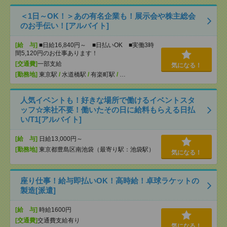
＜1日～OK！＞あの有名企業も！展示会や株主総会
のお手伝い！[アルバイト]
[給 与]
■日給16,840円～ ■日払いOK ■実働3時
間5,120円のお仕事あります！
[交通費]
一部支給
気になる！
[勤務地]
東京駅
/
水道橋駅
/
有楽町駅
/
…
人気イベントも！好きな場所で働けるイベントスタ
ッフ☆来社不要！働いたその日に給料もらえる日払
い/T1[アルバイト]
[給 与]
日給13,000円～
[勤務地]
東京都豊島区南池袋（最寄り駅：池袋駅）
気になる！
座り仕事！給与即払いOK！高時給！卓球ラケットの
製造[派遣]
[給 与]
時給1600円
[交通費]
交通費支給有り
気になる！