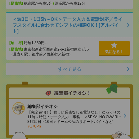
[勤務地]
徳宿駅から車5分
/
涸沼駅から車12分
＜週3日・1日5h～OK＞データ入力＆電話対応／ライ
フスタイルに合わせてシフトの相談OK！[アルバイ
ト]
[給 与]
時給1,880円～
[勤務地]
東京都新宿区西新宿2-6-1新宿住友ビル
気になる！
（最寄り駅：都庁前／西新宿／新宿）
すべて見る
編集部イチオシ
【完全在宅！】難しい業務なし＆電話なし！ゆっくりの
11時～時短＊データ入力・事務、＜SEKAI NO OWARI＊
8月15日・16日＞ドーム公演のサポートバイトなど
(8/7UP!)