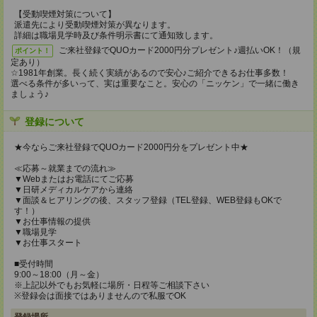
【受動喫煙対策について】
派遣先により受動喫煙対策が異なります。
詳細は職場見学時及び条件明示書にて通知致します。
ご来社登録でQUOカード2000円分プレゼント♪週払いOK！（規
ポイント！
定あり）
☆1981年創業。長く続く実績があるので安心♪ご紹介できるお仕事多数！
選べる条件が多いって、実は重要なこと。安心の「ニッケン」で一緒に働き
ましょう♪
登録について
★今ならご来社登録でQUOカード2000円分をプレゼント中★
≪応募～就業までの流れ≫
▼Webまたはお電話にてご応募
▼日研メディカルケアから連絡
▼面談＆ヒアリングの後、スタッフ登録（TEL登録、WEB登録もOKで
す！）
▼お仕事情報の提供
▼職場見学
▼お仕事スタート
■受付時間
9:00～18:00（月～金）
※上記以外でもお気軽に場所・日程等ご相談下さい
※登録会は面接ではありませんので私服でOK