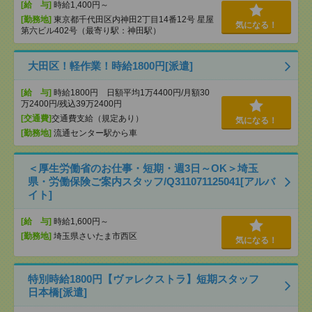
[給 与]
時給1,400円～
[勤務地]
東京都千代田区内神田2丁目14番12号 星屋
気になる！
第六ビル402号（最寄り駅：神田駅）
大田区！軽作業！時給1800円[派遣]
[給 与]
時給1800円 日額平均1万4400円/月額30
万2400円/残込39万2400円
[交通費]
交通費支給（規定あり）
気になる！
[勤務地]
流通センター駅から車
＜厚生労働省のお仕事・短期・週3日～OK＞埼玉
県・労働保険ご案内スタッフ/Q311071125041[アルバ
イト]
[給 与]
時給1,600円～
[勤務地]
埼玉県さいたま市西区
気になる！
特別時給1800円【ヴァレクストラ】短期スタッフ
日本橋[派遣]