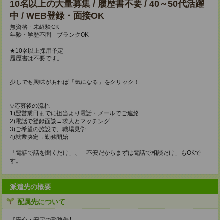
10名以上の大量募集 / 履歴書不要 / 40～50代活躍
中 / WEB登録・面接OK
無資格・未経験OK
年齢・学歴不問 ブランクOK
★10名以上採用予定
履歴書は不要です。
少しでも興味があれば「気になる」をクリック！
▽応募後の流れ
1)翌営業日までに担当より電話・メールでご連絡
2)電話で登録面談→求人とマッチング
3)ご希望の施設で、職場見学
4)就業決定→勤務開始
「電話で話を聞くだけ」、「不安だからまずは電話で相談だけ」もOKで
す。
派遣先の概要
配属先について
【安心・安定の勤務先】