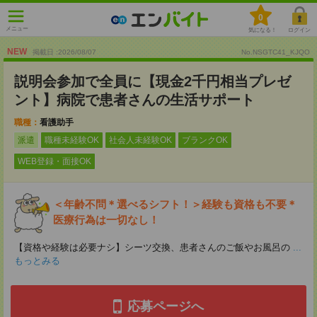
0
メニュー
気になる！
ログイン
NEW
掲載日 :2026
/
08
/
07
No.NSGTC41_KJQO
説明会参加で全員に【現金2千円相当プレゼ
ント】病院で患者さんの生活サポート
職種：
看護助手
派遣
職種未経験OK
社会人未経験OK
ブランクOK
WEB登録・面接OK
＜年齢不問＊選べるシフト！＞経験も資格も不要＊
医療行為は一切なし！
【資格や経験は必要ナシ】シーツ交換、患者さんのご飯やお風呂の
...
もっとみる
応募ページへ