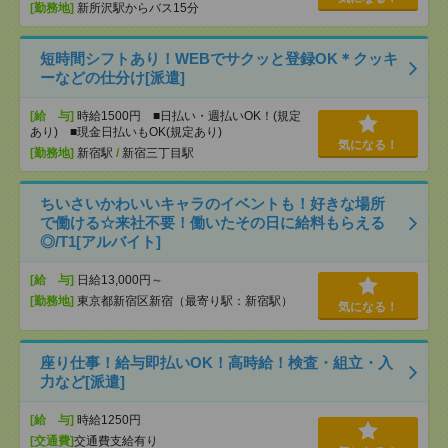
[勤務地]
新所沢駅からバス15分
短時間シフトあり！WEBでサクッと登録OK＊クッキ
ーなどの仕分け[派遣]
[給 与]
時給1500円 ■日払い・週払いOK！(規定
あり) ■現金日払いもOK(規定あり)
気になる！
[勤務地]
新宿駅
/
新宿三丁目駅
ちいさいかわいいキャラのイベントも！好きな場所
で働ける☆来社不要！働いたその日に給料もらえる
◎/T1[アルバイト]
[給 与]
日給13,000円～
[勤務地]
東京都新宿区新宿（最寄り駅：新宿駅）
気になる！
座り仕事！給与即払いOK！高時給！検査・組立・入
力など[派遣]
[給 与]
時給1250円
[交通費]
交通費支給有り