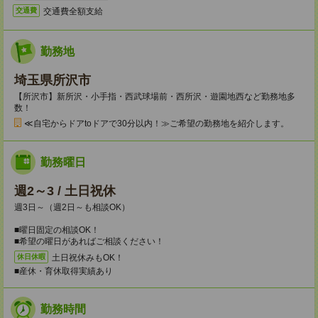
交通費全額支給
交通費
勤務地
埼玉県所沢市
【所沢市】新所沢・小手指・西武球場前・西所沢・遊園地西など勤務地多
数！
≪自宅からドアtoドアで30分以内！≫ご希望の勤務地を紹介します。
勤務曜日
週2～3 / 土日祝休
週3日～（週2日～も相談OK）
■曜日固定の相談OK！
■希望の曜日があればご相談ください！
土日祝休みもOK！
休日休暇
■産休・育休取得実績あり
勤務時間