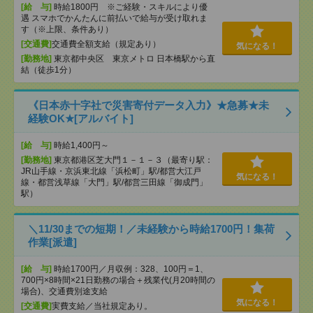
[給 与]
時給1800円 ※ご経験・スキルにより優
遇 スマホでかんたんに前払いで給与が受け取れま
す（※上限、条件あり）
[交通費]
交通費全額支給（規定あり）
気になる！
[勤務地]
東京都中央区 東京メトロ 日本橋駅から直
結（徒歩1分）
《日本赤十字社で災害寄付データ入力》★急募★未
経験OK★[アルバイト]
[給 与]
時給1,400円～
[勤務地]
東京都港区芝大門１－１－３（最寄り駅：
JR山手線・京浜東北線「浜松町」駅/都営大江戸
気になる！
線・都営浅草線「⼤⾨」駅/都営三田線「御成⾨」
駅）
＼11/30までの短期！／未経験から時給1700円！集荷
作業[派遣]
[給 与]
時給1700円／月収例：328、100円＝1、
700円×8時間×21日勤務の場合＋残業代(月20時間の
場合)、交通費別途支給
気になる！
[交通費]
実費支給／当社規定あり。