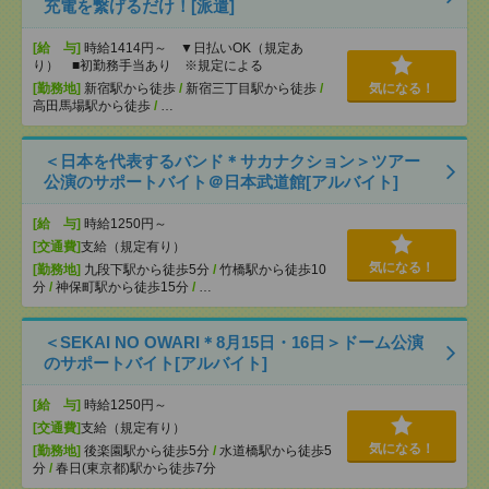
充電を繋げるだけ！[派遣]
[給 与]
時給1414円～ ▼日払いOK（規定あ
り） ■初勤務手当あり ※規定による
[勤務地]
新宿駅から徒歩
/
新宿三丁目駅から徒歩
/
気になる！
高田馬場駅から徒歩
/
…
＜日本を代表するバンド＊サカナクション＞ツアー
公演のサポートバイト＠日本武道館[アルバイト]
[給 与]
時給1250円～
[交通費]
支給（規定有り）
気になる！
[勤務地]
九段下駅から徒歩5分
/
竹橋駅から徒歩10
分
/
神保町駅から徒歩15分
/
…
＜SEKAI NO OWARI＊8月15日・16日＞ドーム公演
のサポートバイト[アルバイト]
[給 与]
時給1250円～
[交通費]
支給（規定有り）
気になる！
[勤務地]
後楽園駅から徒歩5分
/
水道橋駅から徒歩5
分
/
春日(東京都)駅から徒歩7分