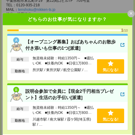
千葉県柏市末広町5-19 第12関口ビル7F 705号室
TEL：0120-935-218
MAIL：
tenshoku@nikken-ts.jp
×
担当：採用担当
どちらのお仕事が気になりますか？
メディカルケア事業部 新宿オフィス
東京都新宿区新宿2-3-10 新宿御苑ビル6階
1
/10
TEL：0120-457-235
MAIL：
tenshoku@nikken-ts.jp
【オープニング募集】おばあちゃんのお散歩
担当：採用担当
付き添いも仕事の1つ[派遣]
メディカルケア事業部 立川事業所
東京都立川市錦町1-12-14
無資格未経験：時給1350円～ ■週払
給与
TEL：0120-934-200
いOK ■扶養内OK ■日収1万800円
MAIL：
tenshoku@nikken-ts.jp
以上
所沢駅 / 東所沢駅 / 航空公園駅 / …
気になる!
勤務地
担当：採用担当
メディカルケア事業部 町田オフィス
東京都町田市森野1-7-23 大樹生命町田ビル6F
説明会参加で全員に【現金2千円相当プレゼ
TEL：0120-453-285
MAIL：
tenshoku@nikken-ts.jp
ント】生活のお手伝い[派遣]
担当：採用担当
無資格未経験：時給1350円～ ■週払
給与
メディカルケア事業部 横浜オフィス
いOK ■扶養内OK ■日収1万800円
神奈川県横浜市保土ケ谷区神戸町134 横浜ビジネスパークサウスタワー
以上
川越市駅 / 南大塚駅 / 霞ケ関(埼玉県)
気になる!
2F B区画
勤務地
TEL：0120-901-799
駅 / …
MAIL：
tenshoku@nikken-ts.jp
担当：採用担当