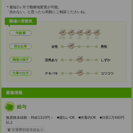
＊最短2ヶ月で勤務地変更が可能。
「合わない」と思ったら気軽にご相談くださいね。
職場の雰囲気
年齢層
20代
30
40
50
60
男女比率
女性
男性
職場の様子
活気あり
しずか
仕事の仕方
テキパキ
コツコツ
募集情報
給与
無資格未経験：時給1310円～ ■週払いOK ■扶養内OK ■日収1万480円
以上
交通費別途支給あり