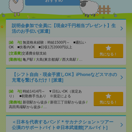
説明会参加で全員に【現金2千円相当プレゼント】生
活のお手伝い[派遣]
[給 与]
無資格未経験：時給1500円～ ■週払い
OK ■扶養内OK ■日収1万2000円以上
[交通費]
交通費全額支給
気になる！
[勤務地]
亀戸駅
/
大島(東京都)駅
/
西大島駅
/
…
【シフト自由・現金手渡しOK】iPhoneなどスマホの
充電を繋げるだけ！[派遣]
[給 与]
時給1414円～ ▼日払いOK（規定あ
り） ■初勤務手当あり ※規定による
[勤務地]
新宿駅から徒歩
/
新宿三丁目駅から徒歩
/
気になる！
高田馬場駅から徒歩
/
…
＜日本を代表するバンド＊サカナクション＞ツアー
公演のサポートバイト＠日本武道館[アルバイト]