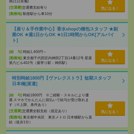
例21日実働)
[交通費]
交通費支給有り
気になる！
[勤務地]
駒形駅から車10分
【座り＆手作業中心】香水shopの梱包スタッフ ★副
業OK ★週1日からOK ★1日1時間からOK[アルバイ
ト]
[給 与]
時給1,400円～
[勤務地]
東京都千代田区内神田2丁目14番12号 星屋
気になる！
第六ビル402号（最寄り駅：神田駅）
特別時給1800円【ヴァレクストラ】短期スタッフ
日本橋[派遣]
[給 与]
時給1800円 ※ご経験・スキルにより優
遇 スマホでかんたんに前払いで給与が受け取れま
す（※上限、条件あり）
[交通費]
交通費全額支給（規定あり）
気になる！
[勤務地]
東京都中央区 東京メトロ 日本橋駅から直
結（徒歩1分）