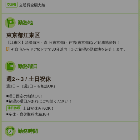
交通費全額支給
交通費
勤務地
東京都江東区
【江東区】清澄白河・森下(東京都)・住吉(東京都)など勤務地多数！
≪自宅からドアtoドアで30分以内！≫ご希望の勤務地を紹介します。
勤務曜日
週2～3 / 土日祝休
週3日～（週2日～も相談OK）
■曜日固定の相談OK！
■希望の曜日があればご相談ください！
土日祝休みもOK！
休日休暇
■産休・育休取得実績あり
勤務時間