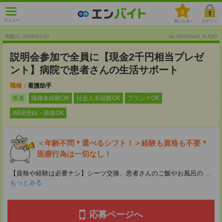
0
メニュー
気になる！
ログイン
掲載日 :2026
/
07
/
27
No.NSGSN45_KJQO
説明会参加で全員に【現金2千円相当プレゼ
ント】病院で患者さんの生活サポート
職種：
看護助手
派遣
職種未経験OK
社会人未経験OK
ブランクOK
WEB登録・面接OK
＜年齢不問＊選べるシフト！＞経験も資格も不要＊
医療行為は一切なし！
【資格や経験は必要ナシ】シーツ交換、患者さんのご飯やお風呂の
...
もっとみる
応募ページへ