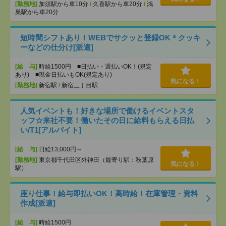
[勤務地]
加須駅から車10分
/
久喜駅から車20分
/
鴻
巣駅から車20分
短時間シフトあり！WEBでサクッと登録OK＊クッキ
ーなどの仕分け[派遣]
[給 与]
時給1500円 ■日払い・週払いOK！(規定
あり) ■現金日払いもOK(規定あり)
気になる！
[勤務地]
新宿駅
/
新宿三丁目駅
人気イベントも！好きな場所で働けるイベントスタ
ッフ☆来社不要！働いたその日に給料もらえる日払
い/T1[アルバイト]
[給 与]
日給13,000円～
[勤務地]
東京都千代田区外神田（最寄り駅：秋葉原
気になる！
駅）
座り仕事！給与即払いOK！高時給！在庫管理・資料
作成[派遣]
[給 与]
時給1500円