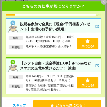
TEL：0120-935-218
×
MAIL：
tenshoku@nikken-ts.jp
どちらのお仕事が気になりますか？
担当：採用担当
メディカルケア事業部 新宿オフィス
1
/10
東京都新宿区新宿2-3-10 新宿御苑ビル6階
TEL：0120-457-235
説明会参加で全員に【現金2千円相当プレゼ
MAIL：
tenshoku@nikken-ts.jp
ント】生活のお手伝い[派遣]
担当：採用担当
無資格未経験：時給1500円～ ■週払
メディカルケア事業部 立川事業所
給与
いOK ■扶養内OK ■日収1万2000円
東京都立川市錦町1-12-14
以上
TEL：0120-934-200
亀戸駅 / 大島(東京都)駅 / 西大島駅 / …
気になる!
勤務地
MAIL：
tenshoku@nikken-ts.jp
担当：採用担当
メディカルケア事業部 町田オフィス
【シフト自由・現金手渡しOK】iPhoneなど
東京都町田市森野1-7-23 大樹生命町田ビル6F
スマホの充電を繋げるだけ！[派遣]
TEL：0120-453-285
MAIL：
tenshoku@nikken-ts.jp
担当：採用担当
時給1414円～ ▼日払いOK（規定あ
給与
り） ■初勤務手当あり ※規定によ
メディカルケア事業部 横浜オフィス
る
新宿駅から徒歩 / 新宿三丁目駅から徒
気になる!
勤務地
神奈川県横浜市保土ケ谷区神戸町134 横浜ビジネスパークサウスタワー
歩 / 高田馬場駅から徒歩 / …
2F B区画
TEL：0120-901-799
MAIL：
tenshoku@nikken-ts.jp
担当：採用担当
スキップ
どちらも気になる！