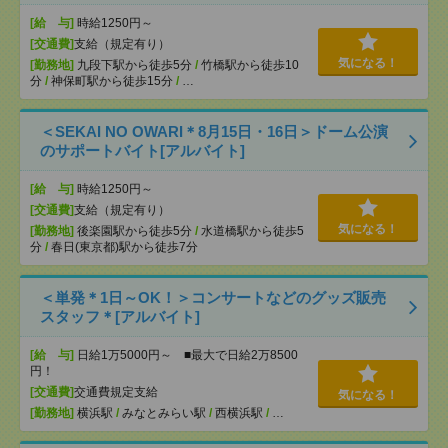
[給 与]
時給1250円～
[交通費]
支給（規定有り）
気になる！
[勤務地]
九段下駅から徒歩5分
/
竹橋駅から徒歩10
分
/
神保町駅から徒歩15分
/
…
＜SEKAI NO OWARI＊8月15日・16日＞ドーム公演
のサポートバイト[アルバイト]
[給 与]
時給1250円～
[交通費]
支給（規定有り）
気になる！
[勤務地]
後楽園駅から徒歩5分
/
水道橋駅から徒歩5
分
/
春日(東京都)駅から徒歩7分
＜単発＊1日～OK！＞コンサートなどのグッズ販売
スタッフ＊[アルバイト]
[給 与]
日給1万5000円～ ■最大で日給2万8500
円！
[交通費]
交通費規定支給
気になる！
[勤務地]
横浜駅
/
みなとみらい駅
/
西横浜駅
/
…