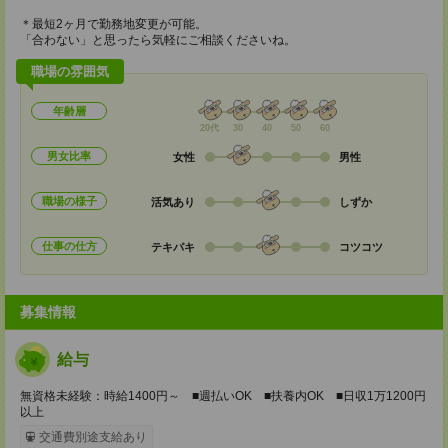
＊最短2ヶ月で勤務地変更が可能。
「合わない」と思ったら気軽にご相談くださいね。
職場の雰囲気
年齢層
20代
30
40
50
60
男女比率
女性
男性
職場の様子
活気あり
しずか
仕事の仕方
テキパキ
コツコツ
募集情報
給与
無資格未経験：時給1400円～ ■週払いOK ■扶養内OK ■日収1万1200円
以上
交通費別途支給あり