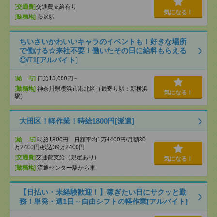
[交通費]
交通費支給有り
気になる！
[勤務地]
藤沢駅
ちいさいかわいいキャラのイベントも！好きな場所
で働ける☆来社不要！働いたその日に給料もらえる
◎/T1[アルバイト]
[給 与]
日給13,000円～
[勤務地]
神奈川県横浜市港北区（最寄り駅：新横浜
気になる！
駅）
大田区！軽作業！時給1800円[派遣]
[給 与]
時給1800円 日額平均1万4400円/月額30
万2400円/残込39万2400円
[交通費]
交通費支給（規定あり）
気になる！
[勤務地]
流通センター駅から車
【日払い・未経験歓迎！】稼ぎたい日にサクッと勤
務！単発・週1日～自由シフトの軽作業[アルバイト]