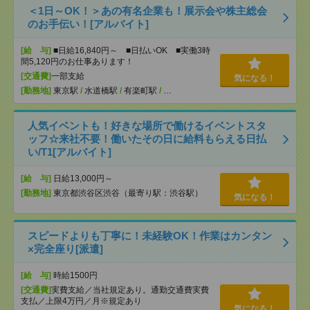
＜1日～OK！＞あの有名企業も！展示会や株主総会
のお手伝い！[アルバイト]
[給 与]
■日給16,840円～ ■日払いOK ■実働3時
間5,120円のお仕事あります！
[交通費]
一部支給
気になる！
[勤務地]
東京駅
/
水道橋駅
/
有楽町駅
/
…
人気イベントも！好きな場所で働けるイベントスタ
ッフ☆来社不要！働いたその日に給料もらえる日払
い/T1[アルバイト]
[給 与]
日給13,000円～
[勤務地]
東京都渋谷区渋谷（最寄り駅：渋谷駅）
気になる！
スピードよりも丁寧に！未経験OK！作業はカンタン
×完全座り[派遣]
[給 与]
時給1500円
[交通費]
実費支給／当社規定あり。通勤交通費実費
支払／上限4万円／月※規定あり
気になる！