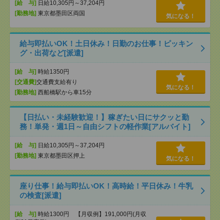
[給 与]
日給10,305円～37,204円
[勤務地]
東京都墨田区両国
気になる！
給与即払いOK！土日休み！日勤のお仕事！ピッキン
グ・出荷など[派遣]
[給 与]
時給1350円
[交通費]
交通費支給有り
気になる！
[勤務地]
西船橋駅から車15分
【日払い・未経験歓迎！】稼ぎたい日にサクッと勤
務！単発・週1日～自由シフトの軽作業[アルバイト]
[給 与]
日給10,305円～37,204円
[勤務地]
東京都墨田区押上
気になる！
座り仕事！給与即払いOK！高時給！平日休み！牛乳
の検査[派遣]
[給 与]
時給1300円 【月収例】191,000円(月収