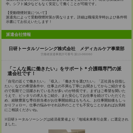
中。シフト減少などもなく安定して働くことが可能です。
【受動喫煙対策について】
派遣先によって受動喫煙対策が異なります。詳細は職場見学時および条件明
示書にてお伝えいたします！
派遣会社情報
日研トータルソーシング株式会社 メディカルケア事業部
労働者派遣事業許可番号:派13-060060
「こんな風に働きたい」をサポート＊介護職専門の派
遣会社です！
「自宅の近くで働きたい」「収入」「働き方を選びたい」「正社員を目指し
たい」などの希望条件や、仕事上の不満も丁寧にお聞きしてからご紹介する
ので長期でご活躍されている方が多いのが特長です。まずはご希望を聞いた
うえで、ピッタリの求人をご紹介。また安心してお仕事を続けていただくた
め、経験豊富な専任担当者がお仕事開始前はもちろん、お仕事開始後もしっ
かりフォロー。仕事の悩みやそれ以外のことでも不安なことがあればお気軽
にご相談くださいね。
※日研トータルソーシングは経済産業省より「地域未来牽引企業」に選定され
ました。