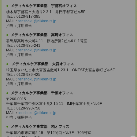
メディカルケア事業部 宇都宮オフィス
栃木県宇都宮市大通り2-3-1 井門宇都宮ビル5F
TEL：0120-917-385
MAIL：
tenshoku@nikken-ts.jp
担当：採用担当
メディカルケア事業部 高崎オフィス
群馬県高崎市栄町4-11 原地所第2ビル6Ｆ 1号室
TEL：0120-935-241
MAIL：
tenshoku@nikken-ts.jp
担当：採用担当
メディカルケア事業部 大宮オフィス
埼玉県さいたま市大宮区吉敷町1-23-1 ONEST大宮吉敷町ビル6F
TEL：0120-989-425
MAIL：
tenshoku@nikken-ts.jp
担当：採用担当
メディカルケア事業部 千葉オフィス
〒260-0015
千葉県千葉市中央区富士見2-15-11 IMI千葉富士見ビル6F
TEL：0120-998-758
MAIL：
tenshoku@nikken-ts.jp
担当：採用担当
メディカルケア事業部 柏オフィス
千葉県柏市末広町5-19 第12関口ビル7F 705号室