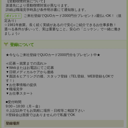
【受動喫煙対策について】
派遣先により受動喫煙対策が異なります。
詳細は職場見学時及び条件明示書にて通知致します。
ご来社登録でQUOカード2000円分プレゼント♪週払いOK！（規
ポイント！
定あり）
☆1981年創業。長く続く実績があるので安心♪ご紹介できるお仕事多数！
選べる条件が多いって、実は重要なこと。安心の「ニッケン」で一緒に働き
ましょう♪
登録について
★今ならご来社登録でQUOカード2000円分をプレゼント中★
≪応募～就業までの流れ≫
▼Webまたはお電話にてご応募
▼日研メディカルケアから連絡
▼面談＆ヒアリングの後、スタッフ登録（TEL登録、WEB登録もOKで
す！）
▼お仕事情報の提供
▼職場見学
▼お仕事スタート
■受付時間
9:00～18:00（月～金）
※上記以外でもお気軽に場所・日程等ご相談下さい
※登録会は面接ではありませんので私服でOK
登録場所