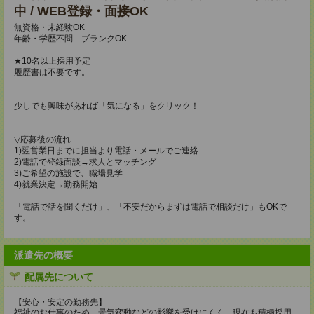
中 / WEB登録・面接OK
無資格・未経験OK
年齢・学歴不問 ブランクOK
★10名以上採用予定
履歴書は不要です。
少しでも興味があれば「気になる」をクリック！
▽応募後の流れ
1)翌営業日までに担当より電話・メールでご連絡
2)電話で登録面談→求人とマッチング
3)ご希望の施設で、職場見学
4)就業決定→勤務開始
「電話で話を聞くだけ」、「不安だからまずは電話で相談だけ」もOKで
す。
派遣先の概要
配属先について
【安心・安定の勤務先】
福祉のお仕事のため、景気変動などの影響を受けにくく、現在も積極採用