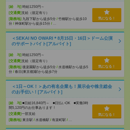
[給 与]
時給1250円～
[交通費]
支給（規定有り）
気になる！
[勤務地]
九段下駅から徒歩5分
/
竹橋駅から徒歩10
分
/
神保町駅から徒歩15分
/
…
＜SEKAI NO OWARI＊8月15日・16日＞ドーム公演
のサポートバイト[アルバイト]
[給 与]
時給1250円～
[交通費]
支給（規定有り）
気になる！
[勤務地]
後楽園駅から徒歩5分
/
水道橋駅から徒歩5
分
/
春日(東京都)駅から徒歩7分
＜1日～OK！＞あの有名企業も！展示会や株主総会
のお手伝い！[アルバイト]
[給 与]
■日給16,840円～ ■日払いOK ■実働3時
間5,120円のお仕事あります！
[交通費]
一部支給
気になる！
[勤務地]
東京駅
/
水道橋駅
/
有楽町駅
/
…