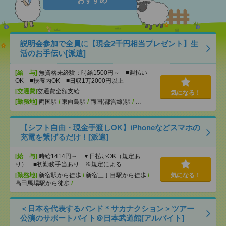
説明会参加で全員に【現金2千円相当プレゼント】生
活のお手伝い[派遣]
[給 与]
無資格未経験：時給1500円～ ■週払い
OK ■扶養内OK ■日収1万2000円以上
[交通費]
交通費全額支給
気になる！
[勤務地]
両国駅
/
東向島駅
/
両国(都営線)駅
/
…
【シフト自由・現金手渡しOK】iPhoneなどスマホの
充電を繋げるだけ！[派遣]
[給 与]
時給1414円～ ▼日払いOK（規定あ
り） ■初勤務手当あり ※規定による
[勤務地]
新宿駅から徒歩
/
新宿三丁目駅から徒歩
/
気になる！
高田馬場駅から徒歩
/
…
＜日本を代表するバンド＊サカナクション＞ツアー
公演のサポートバイト＠日本武道館[アルバイト]