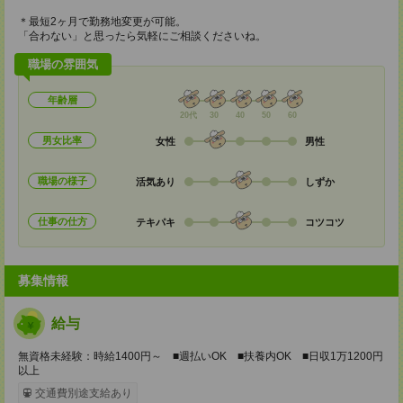
＊最短2ヶ月で勤務地変更が可能。
「合わない」と思ったら気軽にご相談くださいね。
職場の雰囲気
年齢層
20代
30
40
50
60
男女比率
女性
男性
職場の様子
活気あり
しずか
仕事の仕方
テキパキ
コツコツ
募集情報
給与
無資格未経験：時給1400円～ ■週払いOK ■扶養内OK ■日収1万1200円
以上
交通費別途支給あり