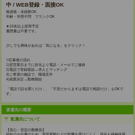
中 / WEB登録・面接OK
無資格・未経験OK
年齢・学歴不問 ブランクOK
★10名以上採用予定
履歴書は不要です。
少しでも興味があれば「気になる」をクリック！
▽応募後の流れ
1)翌営業日までに担当より電話・メールでご連絡
2)電話で登録面談→求人とマッチング
3)ご希望の施設で、職場見学
4)就業決定→勤務開始
「電話で話を聞くだけ」、「不安だからまずは電話で相談だけ」もOKで
す。
派遣先の概要
配属先について
【安心・安定の勤務先】
福祉のお仕事のため、景気変動などの影響を受けにくく、現在も積極採用