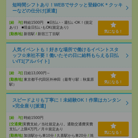
短時間シフトあり！WEBでサクッと登録OK＊クッキ
ーなどの仕分け[派遣]
[給 与]
時給1500円 ■日払い・週払いOK！(規定
あり) ■現金日払いもOK(規定あり)
気になる！
[勤務地]
新宿駅
/
新宿三丁目駅
人気イベントも！好きな場所で働けるイベントスタ
ッフ☆来社不要！働いたその日に給料もらえる日払
い/T1[アルバイト]
[給 与]
日給13,000円～
[勤務地]
東京都千代田区外神田（最寄り駅：秋葉原
気になる！
駅）
スピードよりも丁寧に！未経験OK！作業はカンタン
×完全座り[派遣]
[給 与]
時給1500円
[交通費]
実費支給／当社規定あり。通勤交通費実費
支払／上限4万円／月※規定あり
気になる！
[勤務地]
加須駅から車10分
/
久喜駅から車20分
/
鴻