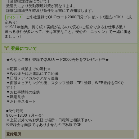
【受動喫煙対策について】
派遣先により受動喫煙対策が異なります。
詳細は職場見学時及び条件明示書にて通知致します。
ご来社登録でQUOカード2000円分プレゼント♪週払いOK！（規
ポイント！
定あり）
☆1981年創業。長く続く実績があるので安心♪ご紹介できるお仕事多数！
選べる条件が多いって、実は重要なこと。安心の「ニッケン」で一緒に働き
ましょう♪
登録について
★今ならご来社登録でQUOカード2000円分をプレゼント中★
≪応募～就業までの流れ≫
▼Webまたはお電話にてご応募
▼日研メディカルケアから連絡
▼面談＆ヒアリングの後、スタッフ登録（TEL登録、WEB登録もOKで
す！）
▼お仕事情報の提供
▼職場見学
▼お仕事スタート
■受付時間
9:00～18:00（月～金）
※上記以外でもお気軽に場所・日程等ご相談下さい
※登録会は面接ではありませんので私服でOK
登録場所