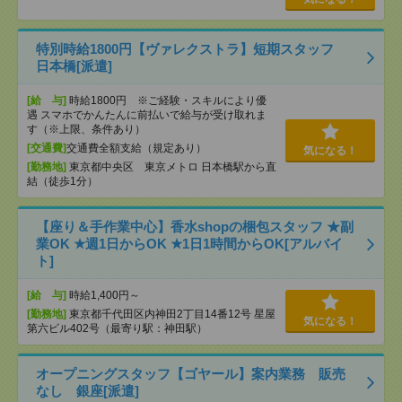
特別時給1800円【ヴァレクストラ】短期スタッフ
日本橋[派遣]
[給 与]
時給1800円 ※ご経験・スキルにより優
遇 スマホでかんたんに前払いで給与が受け取れま
す（※上限、条件あり）
[交通費]
交通費全額支給（規定あり）
気になる！
[勤務地]
東京都中央区 東京メトロ 日本橋駅から直
結（徒歩1分）
【座り＆手作業中心】香水shopの梱包スタッフ ★副
業OK ★週1日からOK ★1日1時間からOK[アルバイ
ト]
[給 与]
時給1,400円～
[勤務地]
東京都千代田区内神田2丁目14番12号 星屋
気になる！
第六ビル402号（最寄り駅：神田駅）
オープニングスタッフ【ゴヤール】案内業務 販売
なし 銀座[派遣]