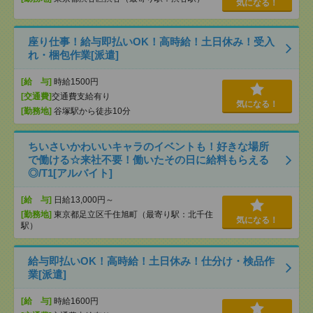
気になる！
座り仕事！給与即払いOK！高時給！土日休み！受入
れ・梱包作業[派遣]
[給 与]
時給1500円
[交通費]
交通費支給有り
気になる！
[勤務地]
谷塚駅から徒歩10分
ちいさいかわいいキャラのイベントも！好きな場所
で働ける☆来社不要！働いたその日に給料もらえる
◎/T1[アルバイト]
[給 与]
日給13,000円～
[勤務地]
東京都足立区千住旭町（最寄り駅：北千住
気になる！
駅）
給与即払いOK！高時給！土日休み！仕分け・検品作
業[派遣]
[給 与]
時給1600円