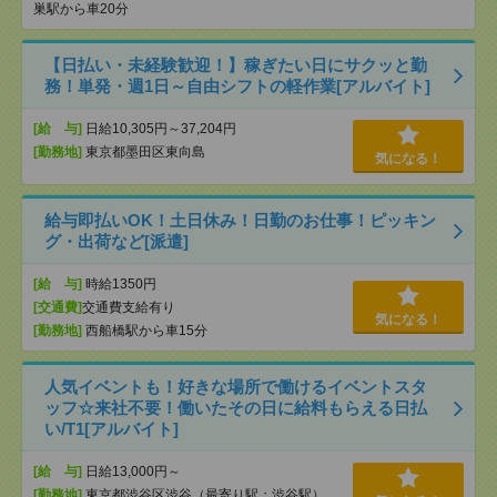
巣駅から車20分
【日払い・未経験歓迎！】稼ぎたい日にサクッと勤
務！単発・週1日～自由シフトの軽作業[アルバイト]
[給 与]
日給10,305円～37,204円
[勤務地]
東京都墨田区東向島
気になる！
給与即払いOK！土日休み！日勤のお仕事！ピッキン
グ・出荷など[派遣]
[給 与]
時給1350円
[交通費]
交通費支給有り
気になる！
[勤務地]
西船橋駅から車15分
人気イベントも！好きな場所で働けるイベントスタ
ッフ☆来社不要！働いたその日に給料もらえる日払
い/T1[アルバイト]
[給 与]
日給13,000円～
[勤務地]
東京都渋谷区渋谷（最寄り駅：渋谷駅）