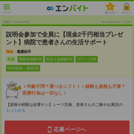
0
メニュー
気になる！
ログイン
掲載日 :2026
/
08
/
02
No.NSGSN14_KJQO
説明会参加で全員に【現金2千円相当プレゼ
ント】病院で患者さんの生活サポート
職種：
看護助手
派遣
職種未経験OK
社会人未経験OK
ブランクOK
WEB登録・面接OK
＜年齢不問＊選べるシフト！＞経験も資格も不要＊
医療行為は一切なし！
【資格や経験は必要ナシ】シーツ交換、患者さんのご飯やお風呂の
...
もっとみる
応募ページへ