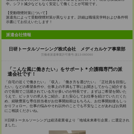
中。シフト減少などもなく安定して働くことが可能です。
【受動喫煙対策について】
派遣先によって受動喫煙対策が異なります。詳細は職場見学時および条件明
示書にてお伝えいたします！
派遣会社情報
日研トータルソーシング株式会社 メディカルケア事業部
労働者派遣事業許可番号:派13-060060
「こんな風に働きたい」をサポート＊介護職専門の派
遣会社です！
「自宅の近くで働きたい」「収入」「働き方を選びたい」「正社員を目指し
たい」などの希望条件や、仕事上の不満も丁寧にお聞きしてからご紹介する
ので長期でご活躍されている方が多いのが特長です。まずはご希望を聞いた
うえで、ピッタリの求人をご紹介。また安心してお仕事を続けていただくた
め、経験豊富な専任担当者がお仕事開始前はもちろん、お仕事開始後もしっ
かりフォロー。仕事の悩みやそれ以外のことでも不安なことがあればお気軽
にご相談くださいね。
※日研トータルソーシングは経済産業省より「地域未来牽引企業」に選定され
ました。