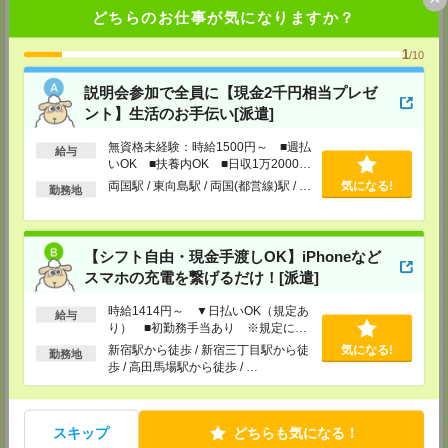
TEL：0120-935-218
どちらのお仕事が気になりますか？
MAIL：
tenshoku@nikken-ts.jp
担当：採用担当
1
/10
メディカルケア事業部 新宿オフィス
東京都新宿区新宿2-3-10 新宿御苑ビル6階
説明会参加で全員に【現金2千円相当プレゼ
TEL：0120-457-235
MAIL：
tenshoku@nikken-ts.jp
ント】生活のお手伝い[派遣]
担当：採用担当
無資格未経験：時給1500円～ ■週払
給与
メディカルケア事業部 立川事業所
いOK ■扶養内OK ■日収1万2000円
東京都立川市錦町1-12-14
以上
両国駅 / 東向島駅 / 両国(都営線)駅 / …
気になる!
勤務地
TEL：0120-934-200
MAIL：
tenshoku@nikken-ts.jp
担当：採用担当
メディカルケア事業部 町田オフィス
【シフト自由・現金手渡しOK】iPhoneなど
東京都町田市森野1-7-23 大樹生命町田ビル6F
スマホの充電を繋げるだけ！[派遣]
TEL：0120-453-285
MAIL：
tenshoku@nikken-ts.jp
時給1414円～ ▼日払いOK（規定あ
給与
担当：採用担当
り） ■初勤務手当あり ※規定によ
る
メディカルケア事業部 横浜オフィス
新宿駅から徒歩 / 新宿三丁目駅から徒
気になる!
勤務地
神奈川県横浜市保土ケ谷区神戸町134 横浜ビジネスパークサウスタワー
歩 / 高田馬場駅から徒歩 / …
2F B区画
TEL：0120-901-799
MAIL：
tenshoku@nikken-ts.jp
担当：採用担当
スキップ
どちらも気になる！