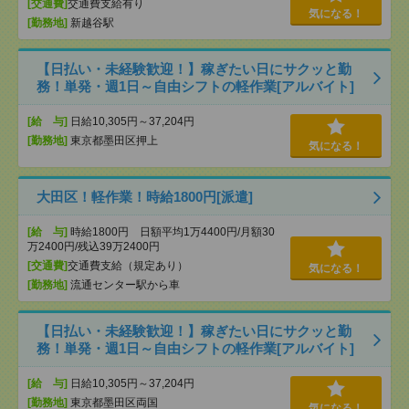
[交通費]
交通費支給有り
気になる！
[勤務地]
新越谷駅
【日払い・未経験歓迎！】稼ぎたい日にサクッと勤
務！単発・週1日～自由シフトの軽作業[アルバイト]
[給 与]
日給10,305円～37,204円
[勤務地]
東京都墨田区押上
気になる！
大田区！軽作業！時給1800円[派遣]
[給 与]
時給1800円 日額平均1万4400円/月額30
万2400円/残込39万2400円
[交通費]
交通費支給（規定あり）
気になる！
[勤務地]
流通センター駅から車
【日払い・未経験歓迎！】稼ぎたい日にサクッと勤
務！単発・週1日～自由シフトの軽作業[アルバイト]
[給 与]
日給10,305円～37,204円
[勤務地]
東京都墨田区両国
気になる！