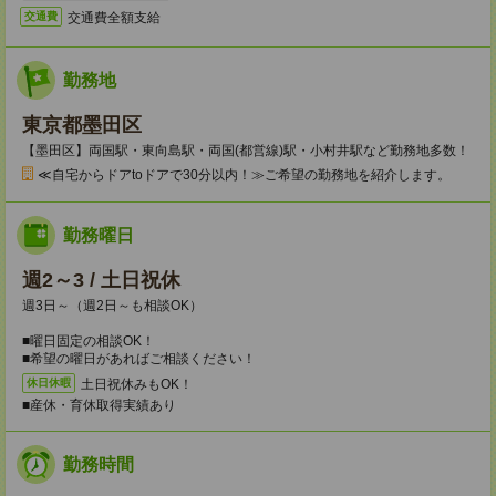
交通費全額支給
交通費
勤務地
東京都墨田区
【墨田区】両国駅・東向島駅・両国(都営線)駅・小村井駅など勤務地多数！
≪自宅からドアtoドアで30分以内！≫ご希望の勤務地を紹介します。
勤務曜日
週2～3 / 土日祝休
週3日～（週2日～も相談OK）
■曜日固定の相談OK！
■希望の曜日があればご相談ください！
土日祝休みもOK！
休日休暇
■産休・育休取得実績あり
勤務時間