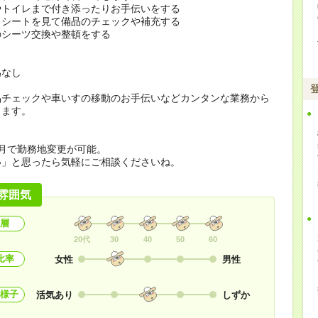
やトイレまで付き添ったりお手伝いをする
クシートを見て備品のチェックや補充する
のシーツ交換や整頓をする
為なし
品チェックや車いすの移動のお手伝いなどカンタンな業務から
します。
月で勤務地変更が可能。
い」と思ったら気軽にご相談くださいね。
雰囲気
層
20代
30
40
50
60
比率
女性
男性
様子
活気あり
しずか