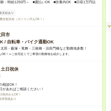
験：時給1250円～ ■週払いOK ■扶養内OK ■日収1万円以
途支給あり
費全額支給（ガソリン代もOK！）
太田市
K / 自転車・バイク通勤OK
】太田・藪塚・竜舞・三枚橋・治良門橋など勤務地多数！
もOK！≫ご自宅近くでご希望の勤務地を紹介します。
/ 土日祝休
K
の相談OK！
日があればご相談ください！
日祝休みもOK！
取得実績あり