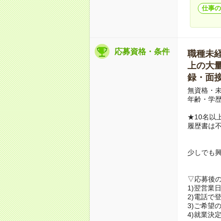
仕事の
応募資格・条件
職種未経験
上の大量募
録・面接
無資格・未
年齢・学歴
★10名以
履歴書は
少しでも
▽応募後
1)翌営業
2)電話で
3)ご希望
4)就業決