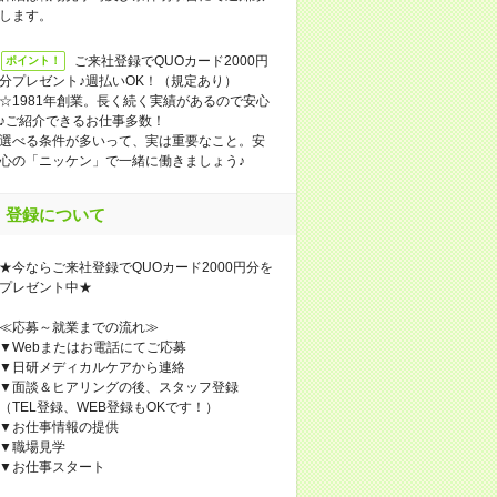
します。
ご来社登録でQUOカード2000円
ポイント！
分プレゼント♪週払いOK！（規定あり）
☆1981年創業。長く続く実績があるので安心
♪ご紹介できるお仕事多数！
選べる条件が多いって、実は重要なこと。安
心の「ニッケン」で一緒に働きましょう♪
登録について
★今ならご来社登録でQUOカード2000円分を
プレゼント中★
≪応募～就業までの流れ≫
▼Webまたはお電話にてご応募
▼日研メディカルケアから連絡
▼面談＆ヒアリングの後、スタッフ登録
（TEL登録、WEB登録もOKです！）
▼お仕事情報の提供
▼職場見学
▼お仕事スタート