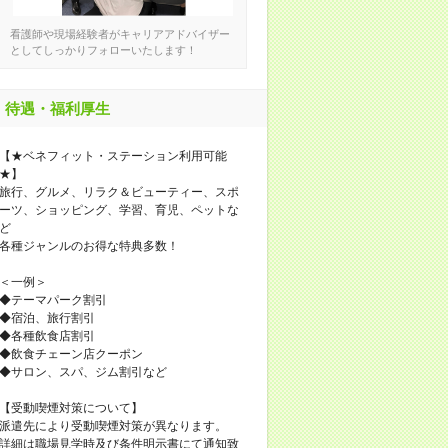
看護師や現場経験者がキャリアアドバイザー
としてしっかりフォローいたします！
待遇・福利厚生
【★ベネフィット・ステーション利用可能
★】
旅行、グルメ、リラク＆ビューティー、スポ
ーツ、ショッピング、学習、育児、ペットな
ど
各種ジャンルのお得な特典多数！
＜一例＞
◆テーマパーク割引
◆宿泊、旅行割引
◆各種飲食店割引
◆飲食チェーン店クーポン
◆サロン、スパ、ジム割引など
【受動喫煙対策について】
派遣先により受動喫煙対策が異なります。
詳細は職場見学時及び条件明示書にて通知致