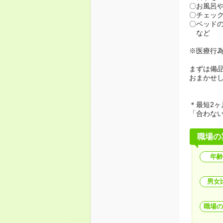
〇お風呂
〇チェッ
〇ベッド
など
※医療行
まずは備
おまかせ
＊最短2ヶ
「合わな
職場の
年齢
男女
職場の