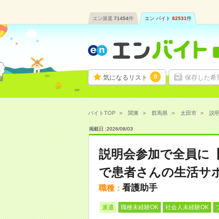
エン派遣
71454
件
エン バイト
82531
件
0
気になるリスト
保存した希
バイトTOP
関東
群馬県
太田市
説明
掲載日 :
2026
/
08
/
03
説明会参加で全員に
で患者さんの生活サ
看護助手
職種：
派遣
職種未経験OK
社会人未経験OK