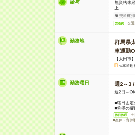
給与
無資格未経
上
交通費別
交通
交通費
勤務地
群馬県
車通勤O
【太田市
≪車通勤
勤務曜日
週2～3 
週2日～O
■曜日固定
■希望の曜
土
休日休暇
■産休・育休