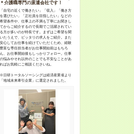
＊介護職専門の派遣会社です！
「自宅の近くで働きたい」「収入」「働き方
を選びたい」「正社員を目指したい」などの
希望条件や、仕事上の不満も丁寧にお聞きし
てからご紹介するので長期でご活躍されてい
る方が多いのが特長です。まずはご希望を聞
いたうえで、ピッタリの求人をご紹介。また
安心してお仕事を続けていただくため、経験
豊富な専任担当者がお仕事開始前はもちろ
ん、お仕事開始後もしっかりフォロー。仕事
の悩みやそれ以外のことでも不安なことがあ
ればお気軽にご相談くださいね。
※日研トータルソーシングは経済産業省より
「地域未来牽引企業」に選定されました。