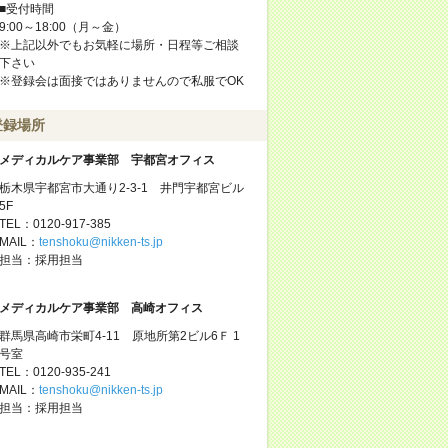
■受付時間
9:00～18:00（月～金）
※上記以外でもお気軽に場所・日程等ご相談
下さい
※登録会は面接ではありませんので私服でOK
登録場所
メディカルケア事業部 宇都宮オフィス
栃木県宇都宮市大通り2-3-1 井門宇都宮ビル
5F
TEL：0120-917-385
MAIL：
tenshoku@nikken-ts.jp
担当：採用担当
メディカルケア事業部 高崎オフィス
群馬県高崎市栄町4-11 原地所第2ビル6Ｆ 1
号室
TEL：0120-935-241
MAIL：
tenshoku@nikken-ts.jp
担当：採用担当