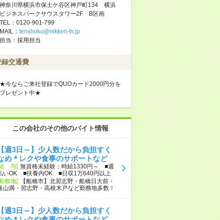
神奈川県横浜市保土ケ谷区神戸町134 横浜
ビジネスパークサウスタワー2F B区画
TEL：0120-901-799
MAIL：
tenshoku@nikken-ts.jp
担当：採用担当
登録交通費
★今ならご来社登録でQUOカード2000円分を
プレゼント中★
この会社のその他のバイト情報
【週3日～】少人数だから負担すく
なめ＊レクや食事のサポートなど
[給 与]
無資格未経験：時給1330円～ ■週
払いOK ■扶養内OK ■日収1万640円以上
[勤務地]
【船橋市】北習志野・船橋日大前・
飯山満・習志野・高根木戸など勤務地多数！
【週3日～】少人数だから負担すく
なめ＊レクや食事のサポートなど