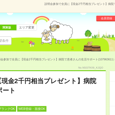
説明会参加で全員に【現金2千円相当プレゼント】病院で患
会員登録
エリア変更
関東版
望条件
会参加で全員に【現金2千円相当プレゼント】病院で患者さんの生活サポート(107963611
No.NSGTK09_KJQO
【現金2千円相当プレゼント】病院
ポート
ブランクOK
WEB登録・面接OK