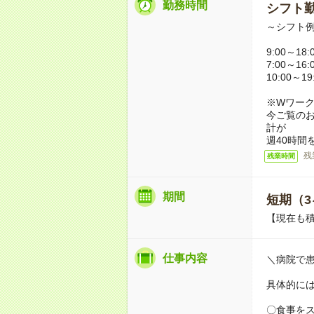
勤務時間
シフト勤
～シフト
9:00～18
7:00～16
10:00～1
※Wワー
今ご覧の
計が
週40時間
残
残業時間
期間
短期（3
【現在も積
仕事内容
＼病院で
具体的に
〇食事を