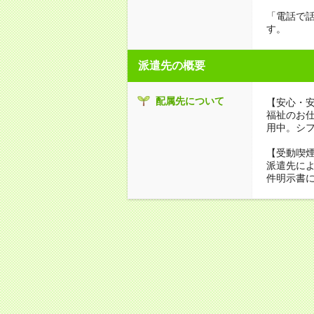
「電話で
す。
派遣先の概要
配属先について
【安心・
福祉のお
用中。シ
【受動喫
派遣先に
件明示書