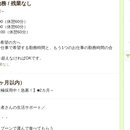
務 / 残業なし
例～
:00（休憩60分）
:00（休憩60分）
9:00（休憩60分）
ク希望の方へ
お仕事で希望する勤務時間と、もう1つのお仕事の勤務時間の合
を超えなければOKです。
業なし
ヶ月以内）
極採用中！急募！】■2カ月～
患者さんの生活サポート／
は・・
スプーンで運んで食べてもらう