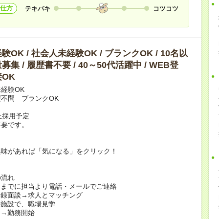
仕方
テキパキ
コツコツ
OK / 社会人未経験OK / ブランクOK / 10名以
集 / 履歴書不要 / 40～50代活躍中 / WEB登
OK
経験OK
不問 ブランクOK
上採用予定
不要です。
興味があれば「気になる」をクリック！
の流れ
日までに担当より電話・メールでご連絡
登録面談→求人とマッチング
の施設で、職場見学
定→勤務開始