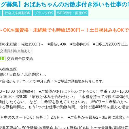
グ募集】おばあちゃんのお散歩付き添いも仕事の
K
社会人未経験OK
ブランクOK
WEB登録・面接OK
～OK≫無資格・未経験でも時給1500円～！土日祝休みもOK
資格未経験：時給1500円～ ■週払いOK ■扶養内OK ■日収1万2000円以上
交通費別途支給あり
交通費全額支給
通費
京都豊島区
鴨駅
/
目白駅
/
北池袋駅
/
…
≪自宅からドアtoドアで30分以内！≫ご希望の勤務地を紹介します。
00～18:00（休憩60分） ■ご希望があれば下記シフトもOK！ 早番 7:00～16:00 遅
勤 16:30～翌9:30 「家族と休みを合わせたい」 「余裕を持って夕飯の準備
業はしたくない」 など、ご希望を教えてくださいね。 ※Wワーク希望の方へ
する勤務時間と、もう1つのお仕事の勤務時間。 合計で週40時間を超える場
8月中のスタートOK！急募！】2カ月～ ■ご応募から最短2～3日後に就業が
歴書不要
/
40～50代活躍中
/
服装自由
/
シフト勤務
/
10名以上の大量募集
/
電話対応