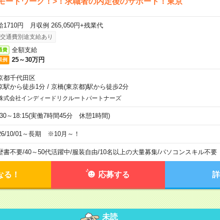
モートワーク！>！求職者の内定後のサポート！東京
1710円 月収例 265,050円+残業代
交通費別途支給あり
全額支給
通費
25～30万円
収例
京都千代田区
京駅から徒歩1分
/
京橋(東京都)駅から徒歩2分
株式会社インディードリクルートパートナーズ
:30～18:15(実働7時間45分 休憩1時間)
26/10/01～長期 ※10月～！
歴書不要
/
40～50代活躍中
/
服装自由
/
10名以上の大量募集
/
パソコンスキル不要
なる！
応募する
詳
未読