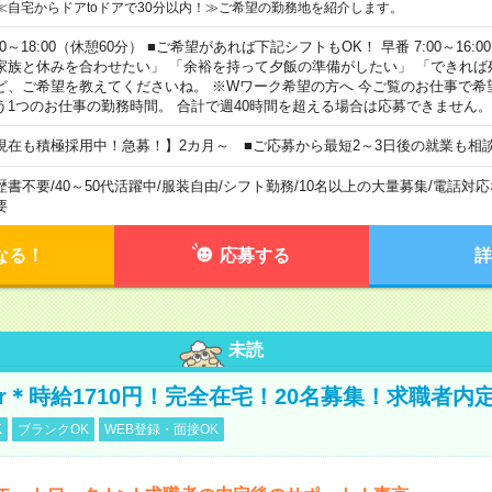
≪自宅からドアtoドアで30分以内！≫ご希望の勤務地を紹介します。
00～18:00（休憩60分） ■ご希望があれば下記シフトもOK！ 早番 7:00～16:00 遅
家族と休みを合わせたい」 「余裕を持って夕飯の準備がしたい」 「できれば
ど、ご希望を教えてくださいね。 ※Wワーク希望の方へ 今ご覧のお仕事で希
う1つのお仕事の勤務時間。 合計で週40時間を超える場合は応募できません。
現在も積極採用中！急募！】2カ月～ ■ご応募から最短2～3日後の就業も相
歴書不要
/
40～50代活躍中
/
服装自由
/
シフト勤務
/
10名以上の大量募集
/
電話対応
要
なる！
応募する
詳
未読
r＊時給1710円！完全在宅！20名募集！求職者内
K
ブランクOK
WEB登録・面接OK