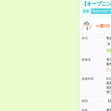
【オープニン
派遣
職種未経験O
≪週3日
無
給与
交
東
勤務地
巣
9:
勤務時間
夜
残
望
【
期間
履
特徴