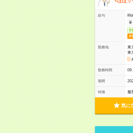
<ほぼリ
時給
給与
交
月
東
勤務地
東
09
勤務時間
20
期間
履
特徴
気に