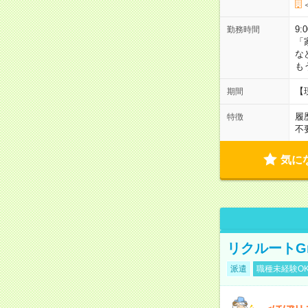
9:
勤務時間
「
な
も
【
期間
履
特徴
不
気に
リクルートG
派遣
職種未経験O