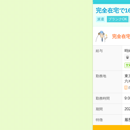
完全在宅で1
派遣
ブランクOK
完全在宅
時
給与
交
東
勤務地
六
9:
勤務時間
2
期間
履
特徴