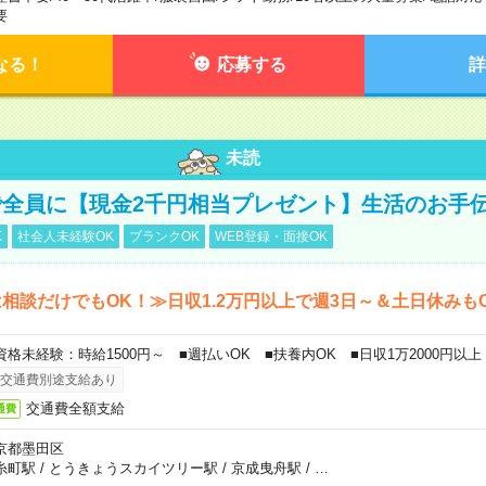
要
なる！
応募する
詳
未読
全員に【現金2千円相当プレゼント】生活のお手
K
社会人未経験OK
ブランクOK
WEB登録・面接OK
相談だけでもOK！≫日収1.2万円以上で週3日～＆土日休みも
資格未経験：時給1500円～ ■週払いOK ■扶養内OK ■日収1万2000円以上
交通費別途支給あり
交通費全額支給
通費
京都墨田区
糸町駅
/
とうきょうスカイツリー駅
/
京成曳舟駅
/
…