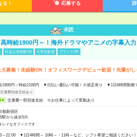
なる！
応募する
詳
未読
高時給1900円～！海外ドラマやアニメの字幕入力
K
社会人未経験OK
大学生歓迎
ブランクOK
上大募集！未経験OK！オフィスワークデビュー歓迎！先輩がし
給1900円～時給2100円 ▼日払い週払い可能！※規定有り ▼1日6時間勤務
交通費別途支給あり
交通費一部別途支給 ※お仕事によって変動あり
通費
京都新宿区
宿駅から徒歩5分
キレイなオフィスです
:00～22:00 ▼1日4時間～ 10時～・11時～など、シフト希望ご相談ください！