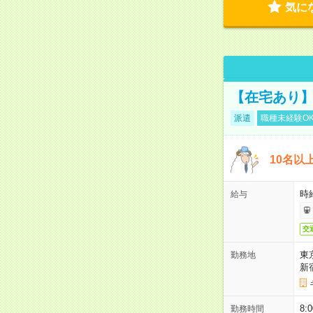
気に
【在宅あり】
派遣
職種未経験O
10名以
時
給与
交
東
勤務地
新
8
勤務時間