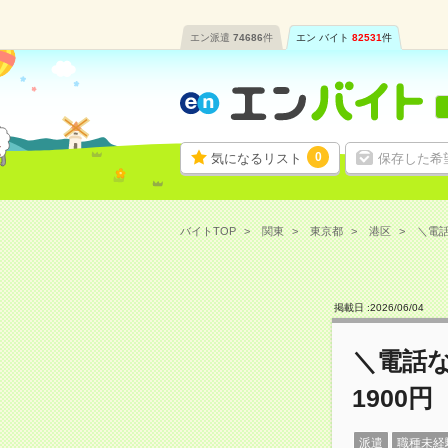
エン派遣
74686
件
エン バイト
82531
件
0
気になるリスト
保存した希
バイトTOP
関東
東京都
港区
＼電話
掲載日 :
2026
/
06
/
04
＼電話
1900円
派遣
職種未経