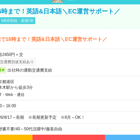
6時まで！英語&日本語＼EC運営サポート／
WEB登録・面接OK
で16時まで！英語&日本語＼EC運営サポート／
給2450円＋交
交通費別途支給あり
出社時の通勤交通費支給
通費
京都港区
本木駅から徒歩3分
IT・Web・通信
00～16:00
026/8/17～長期 ※長期更新予定 ※8月～OK！
歴書不要
/
40～50代活躍中
/
服装自由