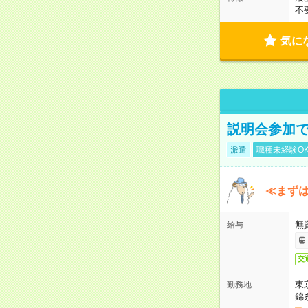
不
気に
説明会参加で
派遣
職種未経験O
≪まずは
無
給与
交
東
勤務地
錦