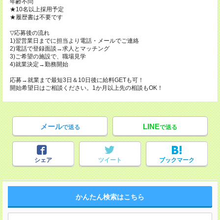
年齢不問
★10名以上採用予定
★履歴書は不要です
▽応募後の流れ
1)翌営業日までに担当より電話・メールでご連絡
2)電話で登録面談→求人とマッチング
3)ご希望の施設で、職場見学
4)就業決定→勤務開始
応募→就業まで最短3日＆10日後に給料GETも可！
開始希望日はご相談ください。1か月以上先の相談もOK！
メール
LINE
で送る
で送る
シェア
ツイート
ブックマーク
かんたん検索はこちら