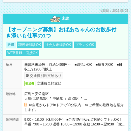
掲載日：2026.08.05
未読
【オープニング募集】おばあちゃんのお散歩付
き添いも仕事の1つ
派遣
職種未経験OK
社会人未経験OK
ブランクOK
WEB登録・面接OK
無資格未経験：時給1400円～ ■週払いOK ■扶養内OK ■日
給与
収1万1200円以上
交通費別途支給あり
交通費全額支給
交通費
広島市安佐南区
勤務地
大町(広島県)駅
/
中筋駅
/
高取駅
/
…
≪自宅からドアtoドアで30分以内！≫ご希望の勤務地を紹介
します。
9:00～18:00（休憩60分） ■ご希望があれば下記シフトもOK！
勤務時間
早番 7:00～16:00 遅番 10:00～19:00 夜勤 16:30～翌9:30 「家族
と休みを合わせたい」 「余裕を持って夕飯の準備がしたい」