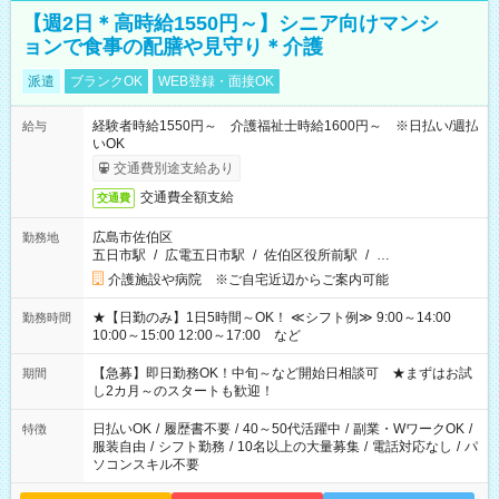
【週2日＊高時給1550円～】シニア向けマンシ
ョンで食事の配膳や見守り＊介護
派遣
ブランクOK
WEB登録・面接OK
経験者時給1550円～ 介護福祉士時給1600円～ ※日払い/週払
給与
いOK
交通費別途支給あり
交通費全額支給
交通費
広島市佐伯区
勤務地
五日市駅
/
広電五日市駅
/
佐伯区役所前駅
/
…
介護施設や病院 ※ご自宅近辺からご案内可能
★【日勤のみ】1日5時間～OK！ ≪シフト例≫ 9:00～14:00
勤務時間
10:00～15:00 12:00～17:00 など
【急募】即日勤務OK！中旬～など開始日相談可 ★まずはお試
期間
し2カ月～のスタートも歓迎！
日払いOK
/
履歴書不要
/
40～50代活躍中
/
副業・WワークOK
/
特徴
服装自由
/
シフト勤務
/
10名以上の大量募集
/
電話対応なし
/
パ
ソコンスキル不要