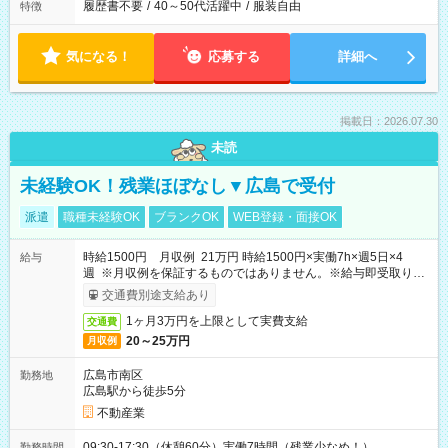
履歴書不要
/
40～50代活躍中
/
服装自由
特徴
気になる！
応募する
詳細へ
掲載日：2026.07.30
未読
未経験OK！残業ほぼなし▼広島で受付
派遣
職種未経験OK
ブランクOK
WEB登録・面接OK
時給1500円 月収例 21万円 時給1500円×実働7h×週5日×4
給与
週 ※月収例を保証するものではありません。※給与即受取りサ
ービス利用可（利用条件有）
交通費別途支給あり
1ヶ月3万円を上限として実費支給
交通費
20～25万円
月収例
広島市南区
勤務地
広島駅から徒歩5分
不動産業
09:30-17:30（休憩60分）実働7時間（残業少なめ！）
勤務時間