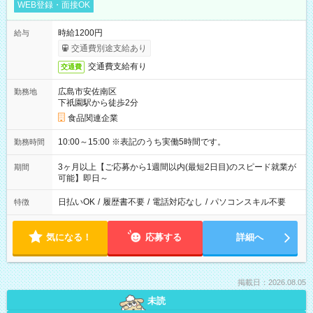
WEB登録・面接OK
時給1200円
給与
交通費別途支給あり
交通費支給有り
交通費
広島市安佐南区
勤務地
下祇園駅から徒歩2分
食品関連企業
10:00～15:00 ※表記のうち実働5時間です。
勤務時間
3ヶ月以上【ご応募から1週間以内(最短2日目)のスピード就業が
期間
可能】即日～
日払いOK
/
履歴書不要
/
電話対応なし
/
パソコンスキル不要
特徴
気になる！
応募する
詳細へ
掲載日：2026.08.05
未読