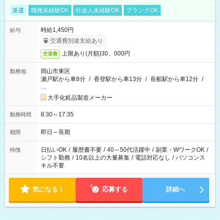
派遣
職種未経験OK
社会人未経験OK
ブランクOK
時給1,450円
給与
交通費別途支給あり
上限あり(月額)30、000円
交通費
岡山市東区
勤務地
瀬戸駅から車8分
/
香登駅から車13分
/
長船駅から車12分
/
…
大手化粧品製造メーカー
8:30～17:35
勤務時間
即日～長期
期間
日払いOK
/
履歴書不要
/
40～50代活躍中
/
副業・WワークOK
/
特徴
シフト勤務
/
10名以上の大量募集
/
電話対応なし
/
パソコンス
キル不要
気になる！
応募する
詳細へ