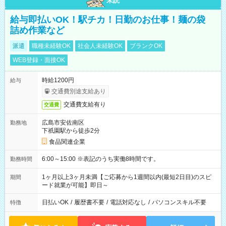
未読
給与即払いOK！駅チカ！日勤のお仕事！麺の袋
詰め作業など
派遣
職種未経験OK
社会人未経験OK
ブランクOK
WEB登録・面接OK
時給1200円
給与
交通費別途支給あり
交通費支給有り
交通費
広島市安佐南区
勤務地
下祇園駅から徒歩2分
食品関連企業
6:00～15:00 ※表記のうち実働8時間です。
勤務時間
1ヶ月以上3ヶ月未満【ご応募から1週間以内(最短2日目)のスピ
期間
ード就業が可能】即日～
日払いOK
/
履歴書不要
/
電話対応なし
/
パソコンスキル不要
特徴