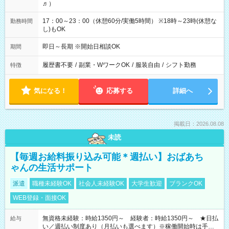
♬）
17：00～23：00（休憩60分/実働5時間） ※18時～23時(休憩な
勤務時間
し)もOK
即日～長期 ※開始日相談OK
期間
履歴書不要
/
副業・WワークOK
/
服装自由
/
シフト勤務
特徴
気になる！
応募する
詳細へ
掲載日：2026.08.08
未読
【毎週お給料振り込み可能＊週払い】おばあち
ゃんの生活サポート
派遣
職種未経験OK
社会人未経験OK
大学生歓迎
ブランクOK
WEB登録・面接OK
無資格未経験：時給1350円～ 経験者：時給1350円～ ★日払
給与
い／週払い制度あり（月払いも選べます）※稼働開始時は手続き