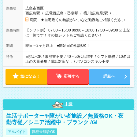
広島市西区
勤務地
西広島駅
/
広電西広島・己斐駅
/
横川(広島県)駅
/
…
病院 ★自宅近くの施設がいいなど勤務地ご相談ください
【シフト例】 07:00～16:00 09:00～18:00 17:00～09:00 ※ 上記
勤務時間
は一例です！その他シフトもご相談ください！
即日～2ヶ月以上 ■開始日の相談OK！
期間
日払いOK
/
履歴書不要
/
40～50代活躍中
/
シフト勤務
/
10名以
特徴
上の大量募集
/
電話対応なし
/
パソコンスキル不要
気になる！
応募する
詳細へ
未読
生活サポーター✨障がい者施設／無資格OK・夜
勤専従／シニア活躍中・ブランク /Gi
アルバイト
職種未経験OK