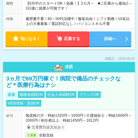
「できれば残業はしたくない」 など、ご希望を教えてください
【8月中のスタートOK！急募！】2カ月～ ■ご応募から最短2～
期間
ね。 ※Wワーク希望の方へ 今ご覧のお仕事で希望する勤務時間
3日後に就業が可能です！
と、もう1つのお仕事の勤務時間。 合計で週40時間を超える場
合は応募できません。
履歴書不要
/
40～50代活躍中
/
服装自由
/
シフト勤務
/
10名以
特徴
上の大量募集
/
電話対応なし
/
パソコンスキル不要
気になる！
応募する
詳細へ
掲載日：2026.08.07
未読
3ヵ月で69万円稼ぐ！病院で備品のチェックな
ど＊医療行為はナシ
派遣
職種未経験OK
社会人未経験OK
ブランクOK
WEB登録・面接OK
無資格の方：時給1320円～1650円 / 介護福祉士：時給1600円～
給与
2000円 / 初任者以上：時給1450円～1812円
交通費別途支給あり
全額支給
交通費