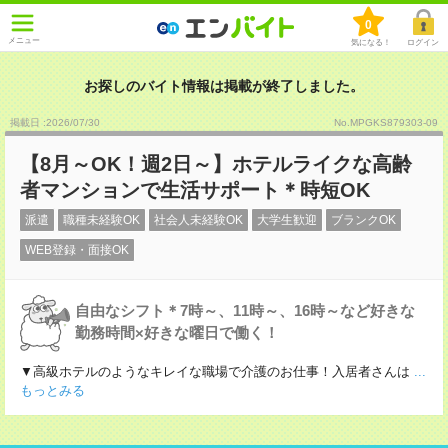
0
メニュー
気になる！
ログイン
お探しのバイト情報は掲載が終了しました。
掲載日 :2026
/
07
/
30
No.MPGKS879303-09
【8月～OK！週2日～】ホテルライクな高齢
者マンションで生活サポート＊時短OK
派遣
職種未経験OK
社会人未経験OK
大学生歓迎
ブランクOK
WEB登録・面接OK
自由なシフト＊7時～、11時～、16時～など好きな
勤務時間×好きな曜日で働く！
▼高級ホテルのようなキレイな職場で介護のお仕事！入居者さんは
...
もっとみる