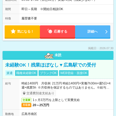
即日～長期 ※開始日相談OK
期間
履歴書不要
特徴
気になる！
応募する
詳細へ
掲載日：2026.07.30
未読
未経験OK！残業ほぼなし▼広島駅での受付
派遣
職種未経験OK
ブランクOK
WEB登録・面接OK
時給1400円 月収例 21万円 時給1400円×実働7h30m×週5日×4
給与
週+残業5h ※月収例を保証するものではありません。※給与即
受取りサービス利用可（利用条件有）
交通費別途支給あり
1ヶ月3万円を上限として実費支給
交通費
20～25万円
月収例
広島市南区
勤務地