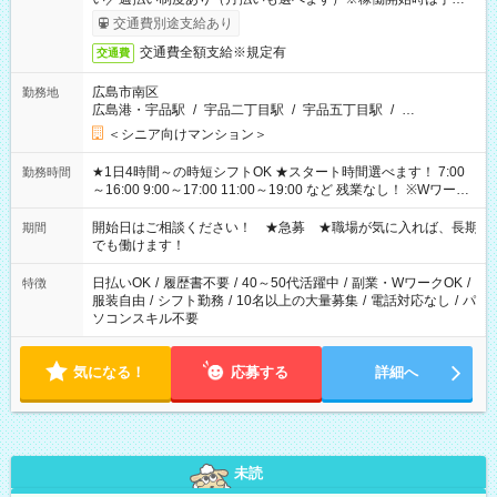
完了次第のお支払いとなります。
交通費別途支給あり
交通費全額支給※規定有
交通費
広島市南区
勤務地
広島港・宇品駅
/
宇品二丁目駅
/
宇品五丁目駅
/
…
＜シニア向けマンション＞
★1日4時間～の時短シフトOK ★スタート時間選べます！ 7:00
勤務時間
～16:00 9:00～17:00 11:00～19:00 など 残業なし！ ※Wワーク
の場合、他のお仕事と合わせ週40時間超の就業はご案内できま
せん ※法令に基づき、週20時間以上勤務は社会保険への加入対
開始日はご相談ください！ ★急募 ★職場が気に入れば、長期
期間
象となります ※労働者派遣法（日雇い派遣の原則禁止）によ
でも働けます！
り、短時間・短期間の就業はご案内が難しい場合があります
日払いOK
/
履歴書不要
/
40～50代活躍中
/
副業・WワークOK
/
特徴
服装自由
/
シフト勤務
/
10名以上の大量募集
/
電話対応なし
/
パ
ソコンスキル不要
気になる！
応募する
詳細へ
未読