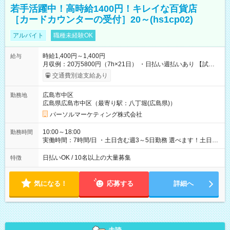
若手活躍中！高時給1400円！キレイな百貨店
［カードカウンターの受付］20～(hs1cp02)
アルバイト
職種未経験OK
時給1,400円～1,400円
給与
月収例：20万5800円（7h×21日） ・日払い週払いあり 【試用
期間】試用期間なし
交通費別途支給あり
広島市中区
勤務地
広島県広島市中区（最寄り駅：八丁堀(広島県)）
パーソルマーケティング株式会社
10:00～18:00
勤務時間
実働時間：7時間/日 ・土日含む週3～5日勤務 選べます！土日も
休みやすい！ ・残業は有りません！
日払いOK / 10名以上の大量募集
特徴
気になる！
応募する
詳細へ