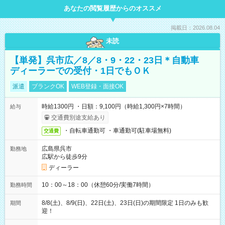
あなたの閲覧履歴からのオススメ
掲載日：2026.08.04
未読
【単発】呉市広／8／8・9・22・23日＊自動車
ディーラーでの受付・1日でもＯＫ
派遣
ブランクOK
WEB登録・面接OK
時給1300円 ・日額：9,100円（時給1,300円×7時間）
給与
交通費別途支給あり
・自転車通勤可 ・車通勤可(駐車場無料)
交通費
広島県呉市
勤務地
広駅から徒歩9分
ディーラー
10：00～18：00（休憩60分/実働7時間）
勤務時間
8/8(土)、8/9(日)、22日(土)、23日(日)の期間限定 1日のみも歓
期間
迎！