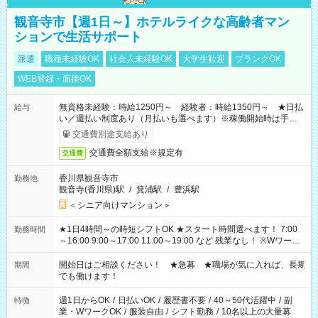
観音寺市【週1日～】ホテルライクな高齢者マン
ションで生活サポート
派遣
職種未経験OK
社会人未経験OK
大学生歓迎
ブランクOK
WEB登録・面接OK
無資格未経験：時給1250円～ 経験者：時給1350円～ ★日払
給与
い／週払い制度あり（月払いも選べます）※稼働開始時は手続き
完了次第のお支払いとなります。
交通費別途支給あり
交通費全額支給※規定有
交通費
香川県観音寺市
勤務地
観音寺(香川県)駅
/
箕浦駅
/
豊浜駅
＜シニア向けマンション＞
★1日4時間～の時短シフトOK ★スタート時間選べます！ 7:00
勤務時間
～16:00 9:00～17:00 11:00～19:00 など 残業なし！ ※Wワーク
の場合、他のお仕事と合わせ週40時間超の就業はご案内できま
せん ※法令に基づき、週20時間以上勤務は社会保険への加入対
開始日はご相談ください！ ★急募 ★職場が気に入れば、長期
期間
象となります ※労働者派遣法（日雇い派遣の原則禁止）によ
でも働けます！
り、短時間・短期間の就業はご案内が難しい場合があります
週1日からOK
/
日払いOK
/
履歴書不要
/
40～50代活躍中
/
副
特徴
業・WワークOK
/
服装自由
/
シフト勤務
/
10名以上の大量募