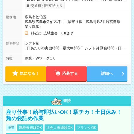
給与は本採用時と同じです。
交通費別途支給あり
広島市佐伯区
勤務地
広島県広島市佐伯区坪井（最寄り駅：広島電鉄2系統宮島線
楽々園駅）
（特定）広域協会 CILあき
シフト制
勤務時間
1日あたりの実働時間：最大8時間/日 シフト例 勤務時間（日
勤）・8時～18時 （実働時間8時間 待機休憩2時間）（日勤1回
あたりの給与 2万円）
副業・WワークOK
特徴
気になる！
応募する
詳細へ
未読
座り仕事！給与即払いOK！駅チカ！土日休み！
麺の袋詰め作業
派遣
職種未経験OK
社会人未経験OK
ブランクOK