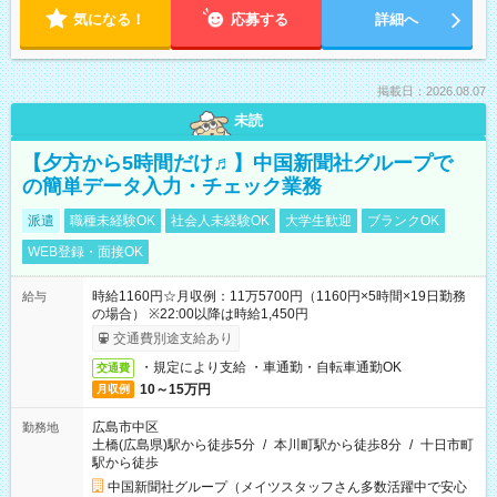
気になる！
応募する
詳細へ
掲載日：2026.08.07
未読
【夕方から5時間だけ♬】中国新聞社グループで
の簡単データ入力・チェック業務
派遣
職種未経験OK
社会人未経験OK
大学生歓迎
ブランクOK
WEB登録・面接OK
時給1160円☆月収例：11万5700円（1160円×5時間×19日勤務
給与
の場合） ※22:00以降は時給1,450円
交通費別途支給あり
・規定により支給 ・車通勤・自転車通勤OK
交通費
10～15万円
月収例
広島市中区
勤務地
土橋(広島県)駅から徒歩5分
/
本川町駅から徒歩8分
/
十日市町
駅から徒歩
中国新聞社グループ（メイツスタッフさん多数活躍中で安心