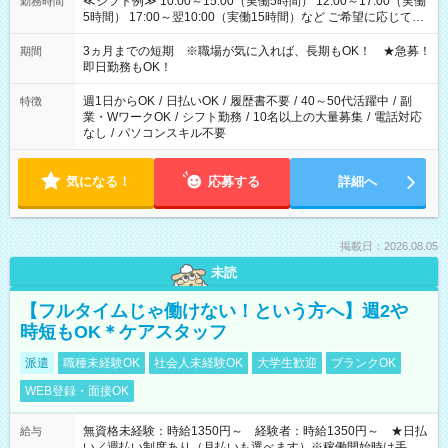
≪シフト例≫ 10:00～15:00（実働5時間） 12:00～17:00（実働
勤務時間
5時間） 17:00～翌10:00（実働15時間）など ご希望に応じて、
働く時間は調整できます！ お気軽に担当へ相談ください！
3ヵ月までの短期 ※職場が気に入れば、長期もOK！ ★急募！
期間
即日勤務もOK！
週1日からOK
/
日払いOK
/
履歴書不要
/
40～50代活躍中
/
副
特徴
業・WワークOK
/
シフト勤務
/
10名以上の大量募集
/
電話対応
なし
/
パソコンスキル不要
気になる！
応募する
詳細へ
掲載日：2026.08.05
未読
【フルタイムじゃ働けない！という方へ】週2や
時短もOK＊ケアスタッフ
派遣
職種未経験OK
社会人未経験OK
大学生歓迎
ブランクOK
WEB登録・面接OK
無資格未経験：時給1350円～ 経験者：時給1350円～ ★日払
給与
い／週払い制度あり（月払いも選べます）※稼働開始時は手続き