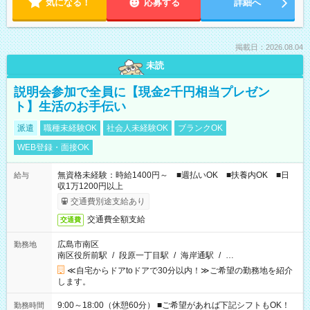
気になる！
応募する
詳細へ
掲載日：2026.08.04
未読
説明会参加で全員に【現金2千円相当プレゼン
ト】生活のお手伝い
派遣
職種未経験OK
社会人未経験OK
ブランクOK
WEB登録・面接OK
無資格未経験：時給1400円～ ■週払いOK ■扶養内OK ■日
給与
収1万1200円以上
交通費別途支給あり
交通費全額支給
交通費
広島市南区
勤務地
南区役所前駅
/
段原一丁目駅
/
海岸通駅
/
…
≪自宅からドアtoドアで30分以内！≫ご希望の勤務地を紹介
します。
9:00～18:00（休憩60分） ■ご希望があれば下記シフトもOK！
勤務時間