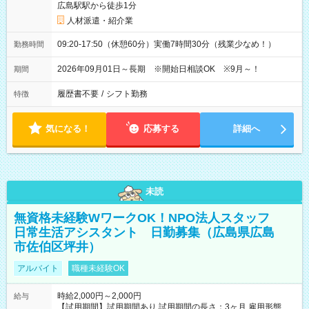
広島駅駅から徒歩1分
人材派遣・紹介業
09:20-17:50（休憩60分）実働7時間30分（残業少なめ！）
勤務時間
2026年09月01日～長期 ※開始日相談OK ※9月～！
期間
履歴書不要
/
シフト勤務
特徴
気になる！
応募する
詳細へ
未読
無資格未経験WワークOK！NPO法人スタッフ
日常生活アシスタント 日勤募集（広島県広島
市佐伯区坪井）
アルバイト
職種未経験OK
時給2,000円～2,000円
給与
【試用期間】試用期間あり 試用期間の長さ：3ヶ月 雇用形態、