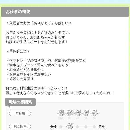
お仕事の概要
＊入居者の方の「ありがとう」が嬉しい＊
お年寄りを笑顔にする介護のお仕事です。
おじいちゃん、おばあちゃんが暮らす
施設での生活サポートをお任せします！
＜具体的には＞
・ベッドシーツの取り換えや、お部屋の掃除をする
・食事をスプーンで運んで食べてもらう
・着替えなどの身体介助
・お風呂やトイレのお手伝い
・施設内の見回り
何気ない日常生活のサポートがメイン！
難しく考えなくてもスグできることが多いので安心してくださいね！
職場の雰囲気
年齢層
20代
30
40
50
60
男女比率
女性
男性