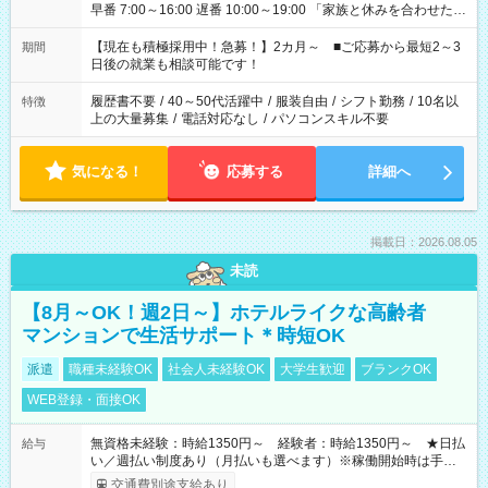
早番 7:00～16:00 遅番 10:00～19:00 「家族と休みを合わせた
い」 「余裕を持って夕飯の準備がしたい」 「できれば残業はし
たくない」 など、ご希望を教えてくださいね。 ※Wワーク希望
【現在も積極採用中！急募！】2カ月～ ■ご応募から最短2～3
期間
の方へ 今ご覧のお仕事で希望する勤務時間と、もう1つのお仕事
日後の就業も相談可能です！
の勤務時間。 合計で週40時間を超える場合は応募できません。
履歴書不要
/
40～50代活躍中
/
服装自由
/
シフト勤務
/
10名以
特徴
上の大量募集
/
電話対応なし
/
パソコンスキル不要
気になる！
応募する
詳細へ
掲載日：2026.08.05
未読
【8月～OK！週2日～】ホテルライクな高齢者
マンションで生活サポート＊時短OK
派遣
職種未経験OK
社会人未経験OK
大学生歓迎
ブランクOK
WEB登録・面接OK
無資格未経験：時給1350円～ 経験者：時給1350円～ ★日払
給与
い／週払い制度あり（月払いも選べます）※稼働開始時は手続き
完了次第のお支払いとなります。
交通費別途支給あり