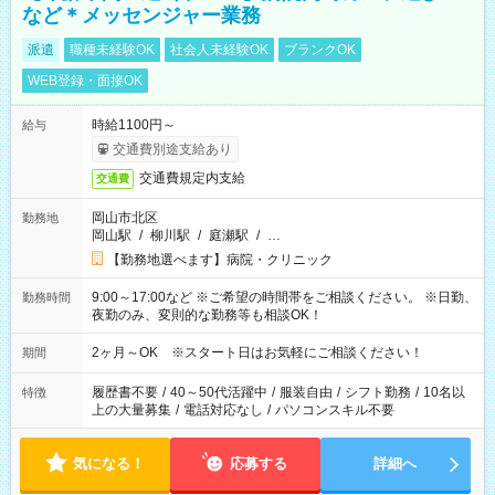
など＊メッセンジャー業務
派遣
職種未経験OK
社会人未経験OK
ブランクOK
WEB登録・面接OK
時給1100円～
給与
交通費別途支給あり
交通費規定内支給
交通費
岡山市北区
勤務地
岡山駅
/
柳川駅
/
庭瀬駅
/
…
【勤務地選べます】病院・クリニック
9:00～17:00など ※ご希望の時間帯をご相談ください。 ※日勤、
勤務時間
夜勤のみ、変則的な勤務等も相談OK！
2ヶ月～OK ※スタート日はお気軽にご相談ください！
期間
履歴書不要
/
40～50代活躍中
/
服装自由
/
シフト勤務
/
10名以
特徴
上の大量募集
/
電話対応なし
/
パソコンスキル不要
気になる！
応募する
詳細へ