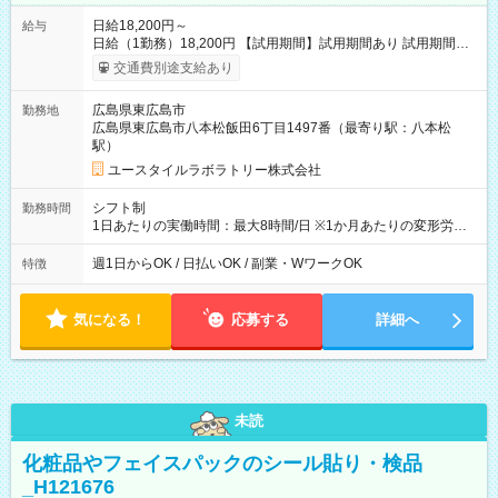
日給18,200円～
給与
日給（1勤務）18,200円 【試用期間】試用期間あり 試用期間の
長さ：3ヶ月 雇用形態、給与は本採用時と同じです。
交通費別途支給あり
広島県東広島市
勤務地
広島県東広島市八本松飯田6丁目1497番（最寄り駅：八本松
駅）
ユースタイルラボラトリー株式会社
シフト制
勤務時間
1日あたりの実働時間：最大8時間/日 ※1か月あたりの変形労働
制（週平均40時間以内） 夜勤：17:00-翌09:00（休憩2時間）
週1日からOK / 日払いOK / 副業・WワークOK
特徴
気になる！
応募する
詳細へ
未読
化粧品やフェイスパックのシール貼り・検品
_H121676