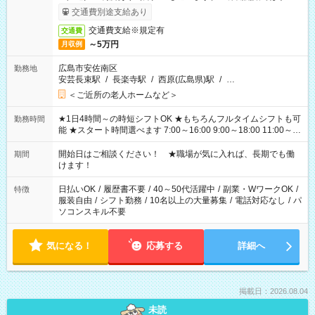
完了次第のお支払いとなります。
交通費別途支給あり
交通費支給※規定有
交通費
～5万円
月収例
広島市安佐南区
勤務地
安芸長束駅
/
長楽寺駅
/
西原(広島県)駅
/
…
＜ご近所の老人ホームなど＞
★1日4時間～の時短シフトOK ★もちろんフルタイムシフトも可
勤務時間
能 ★スタート時間選べます 7:00～16:00 9:00～18:00 11:00～
20:00 など 残業なし！ ※Wワークの場合、他のお仕事と合わせ
週40時間超の就業はご案内できません ※法令に基づき、週20時
開始日はご相談ください！ ★職場が気に入れば、長期でも働
期間
間以上勤務は社会保険への加入対象となります ※労働者派遣法
けます！
（日雇い派遣の原則禁止）により、短時間・短期間の就業はご
案内が難しい場合があります
日払いOK
/
履歴書不要
/
40～50代活躍中
/
副業・WワークOK
/
特徴
服装自由
/
シフト勤務
/
10名以上の大量募集
/
電話対応なし
/
パ
ソコンスキル不要
気になる！
応募する
詳細へ
掲載日：2026.08.04
未読