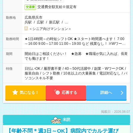
交通費全額支給※規定有
交通費
広島県呉市
勤務地
呉駅
/
広駅
/
新広駅
/
…
＜シニア向けマンション＞
★1日4時間～の時短シフトOK ★スタート時間選べます！ 7:00
勤務時間
～16:00 9:00～17:00 11:00～19:00 など 残業なし！ ※Wワーク
の場合、他のお仕事と合わせ週40時間超の就業はご案内できま
せん ※法令に基づき、週20時間以上勤務は社会保険への加入対
開始日はご相談ください！ ★急募 ★職場が気に入れば、長期
期間
象となります ※労働者派遣法（日雇い派遣の原則禁止）によ
でも働けます！
り、短時間・短期間の就業はご案内が難しい場合があります
日払いOK
/
履歴書不要
/
40～50代活躍中
/
副業・WワークOK
/
特徴
服装自由
/
シフト勤務
/
10名以上の大量募集
/
電話対応なし
/
パ
ソコンスキル不要
気になる！
応募する
詳細へ
掲載日：2026.08.07
未読
【年齢不問＊週3日～OK】病院内でカルテ運び