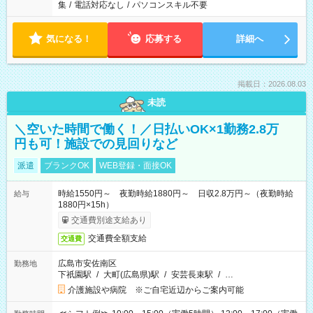
集
/
電話対応なし
/
パソコンスキル不要
気になる！
応募する
詳細へ
掲載日：2026.08.03
未読
＼空いた時間で働く！／日払いOK×1勤務2.8万
円も可！施設での見回りなど
派遣
ブランクOK
WEB登録・面接OK
時給1550円～ 夜勤時給1880円～ 日収2.8万円～（夜勤時給
給与
1880円×15h）
交通費別途支給あり
交通費全額支給
交通費
広島市安佐南区
勤務地
下祇園駅
/
大町(広島県)駅
/
安芸長束駅
/
…
介護施設や病院 ※ご自宅近辺からご案内可能