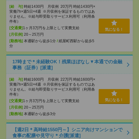
[給 与]
時給1430円 月収例 20万円 時給1430円×
実働7h×週5日×4週 ※月収例を保証するものではあ
りません。※給与即受取りサービス利用可（利用条
件有）
[交通費]
1ヶ月3万円を上限として実費支給
気になる！
[月収例]
20～25万円
[勤務地]
本通駅から徒歩1分
/
紙屋町西駅から徒歩5
分
17時まで＊未経験OK！残業ほぼなし▼本通での金融
事務（証券）[派遣]
[給 与]
時給1600円 月収例 22万円 時給1600円×
実働7h×週5日×4週 ※月収例を保証するものではあ
りません。※給与即受取りサービス利用可（利用条
件有）
気になる！
[交通費]
1ヶ月3万円を上限として実費支給
[月収例]
20～25万円
[勤務地]
本通駅から徒歩3分
【週2日＊高時給1550円～】シニア向けマンションで
食事の配膳や見守り＊介護[派遣]