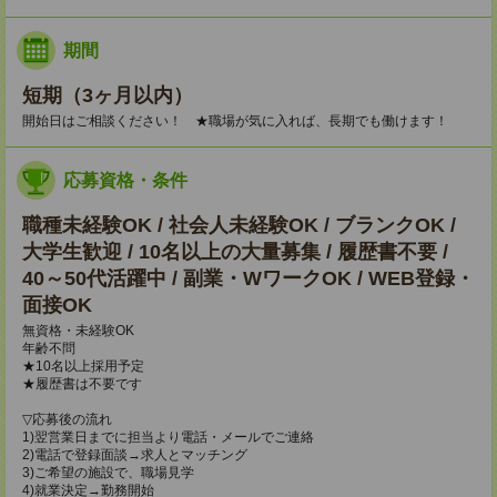
期間
短期（3ヶ月以内）
開始日はご相談ください！ ★職場が気に入れば、長期でも働けます！
応募資格・条件
職種未経験OK / 社会人未経験OK / ブランクOK /
大学生歓迎 / 10名以上の大量募集 / 履歴書不要 /
40～50代活躍中 / 副業・WワークOK / WEB登録・
面接OK
無資格・未経験OK
年齢不問
★10名以上採用予定
★履歴書は不要です
▽応募後の流れ
1)翌営業日までに担当より電話・メールでご連絡
2)電話で登録面談→求人とマッチング
3)ご希望の施設で、職場見学
4)就業決定→勤務開始