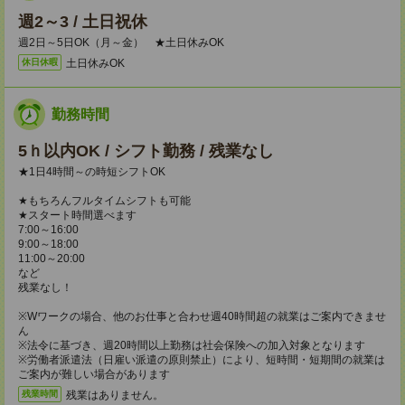
週2～3 / 土日祝休
週2日～5日OK（月～金） ★土日休みOK
土日休みOK
休日休暇
勤務時間
5ｈ以内OK / シフト勤務 / 残業なし
★1日4時間～の時短シフトOK
★もちろんフルタイムシフトも可能
★スタート時間選べます
7:00～16:00
9:00～18:00
11:00～20:00
など
残業なし！
※Wワークの場合、他のお仕事と合わせ週40時間超の就業はご案内できませ
ん
※法令に基づき、週20時間以上勤務は社会保険への加入対象となります
※労働者派遣法（日雇い派遣の原則禁止）により、短時間・短期間の就業は
ご案内が難しい場合があります
残業はありません。
残業時間