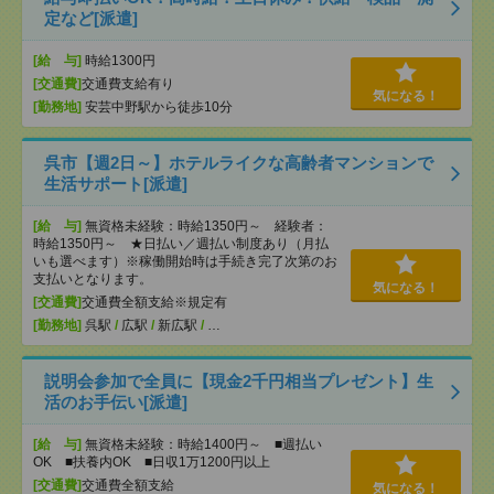
定など[派遣]
[給 与]
時給1300円
[交通費]
交通費支給有り
気になる！
[勤務地]
安芸中野駅から徒歩10分
呉市【週2日～】ホテルライクな高齢者マンションで
生活サポート[派遣]
[給 与]
無資格未経験：時給1350円～ 経験者：
時給1350円～ ★日払い／週払い制度あり（月払
いも選べます）※稼働開始時は手続き完了次第のお
支払いとなります。
気になる！
[交通費]
交通費全額支給※規定有
[勤務地]
呉駅
/
広駅
/
新広駅
/
…
説明会参加で全員に【現金2千円相当プレゼント】生
活のお手伝い[派遣]
[給 与]
無資格未経験：時給1400円～ ■週払い
OK ■扶養内OK ■日収1万1200円以上
[交通費]
交通費全額支給
気になる！