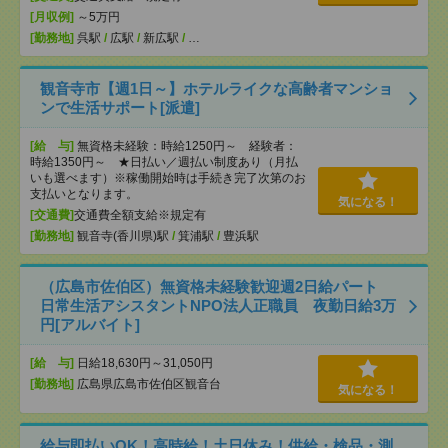
[月収例]
～5万円
[勤務地]
呉駅
/
広駅
/
新広駅
/
…
観音寺市【週1日～】ホテルライクな高齢者マンショ
ンで生活サポート[派遣]
[給 与]
無資格未経験：時給1250円～ 経験者：
時給1350円～ ★日払い／週払い制度あり（月払
いも選べます）※稼働開始時は手続き完了次第のお
支払いとなります。
気になる！
[交通費]
交通費全額支給※規定有
[勤務地]
観音寺(香川県)駅
/
箕浦駅
/
豊浜駅
（広島市佐伯区）無資格未経験歓迎週2日給パート
日常生活アシスタントNPO法人正職員 夜勤日給3万
円[アルバイト]
[給 与]
日給18,630円～31,050円
[勤務地]
広島県広島市佐伯区観音台
気になる！
給与即払いOK！高時給！土日休み！供給・検品・測