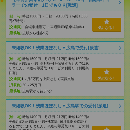
ラーでの受付・1日でもＯＫ[派遣]
[給 与]
時給1300円 ・日額：9,100円（時給1,300
円×7時間）
[交通費]
・自転車通勤可 ・車通勤可(駐車場無料)
気になる！
[勤務地]
広駅から徒歩9分
未経験OK！残業ほぼなし▼広島で受付[派遣]
[給 与]
時給1500円 月収例 21万円 時給1500円×
実働7h×週5日×4週 ※月収例を保証するものではあ
りません。※給与即受取りサービス利用可（利用条
件有）
気になる！
[交通費]
1ヶ月3万円を上限として実費支給
[月収例]
20～25万円
[勤務地]
広島駅から徒歩5分
未経験OK！残業ほぼなし▼広島駅での受付[派遣]
[給 与]
時給1400円 月収例 21万円 時給1400円×
実働7h30m×週5日×4週+残業5h ※月収例を保証す
るものではありません。※給与即受取りサービス利