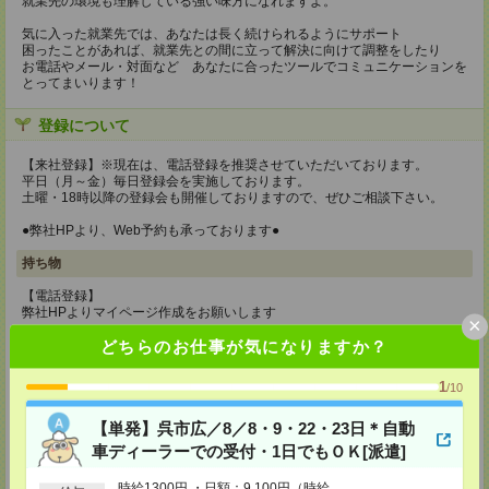
就業先の環境も理解している強い味方になれますよ。
気に入った就業先では、あなたは長く続けられるようにサポート
困ったことがあれば、就業先との間に立って解決に向けて調整をしたり
お電話やメール・対面など あなたに合ったツールでコミュニケーションを
とってまいります！
登録について
【来社登録】※現在は、電話登録を推奨させていただいております。
平日（月～金）毎日登録会を実施しております。
土曜・18時以降の登録会も開催しておりますので、ぜひご相談下さい。
●弊社HPより、Web予約も承っております●
持ち物
【電話登録】
弊社HPよりマイページ作成をお願いします
×
どちらのお仕事が気になりますか？
【来社登録】※現在は、電話登録を推奨させていただいております。
・印鑑
・免許証など本人確認書類
1
/10
・職務経歴書
※履歴書、写真は不要です！
【単発】呉市広／8／8・9・22・23日＊自動
所要時間
車ディーラーでの受付・1日でもＯＫ[派遣]
【電話登録】30分程度
時給1300円 ・日額：9,100円（時給