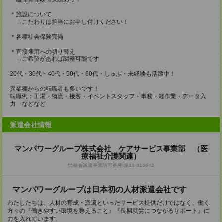
＊施設について
→こだわりは担当にお申し付けください！
＊各種社会保険完備
＊直接雇用への切り替え
→ご希望があれば調整可能です
20代・30代・40代・50代・60代・しゅふ・未経験も活躍中！
異業種からの転職者も多いです！
転職例：工場・物流・接客・イベントスタッフ・事務・軽作業・データ入
力 などなど
派遣会社情報
マンパワーグループ株式会社 ケアサービス事業部 （医
療福祉介護関連）
労働者派遣事業許可番号:派13-315642
マンパワーグループは日本初の人材派遣会社です
わたしたちは、人材の育成・派遣といったサービス提供だけではなく、働く
方々の『働きやすい環境を整えること』『長期就労につながるサポート』に
力を入れています。