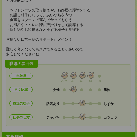
＜具体的には＞
・ベッドシーツの取り換えや、お部屋の掃除をする
・お話し相手になって、あいづちをうつ
・食事をスプーンで運んで食べてもらう
・お風呂やトイレの際に声掛けをして誘導する
・折り紙やお絵描きなどをする様子を見守る
何気ない日常生活のサポートがメイン！
難しく考えなくてもスグできることが多いので
安心してくださいね！
職場の雰囲気
年齢層
20代
30
40
50
60
男女比率
女性
男性
職場の様子
活気あり
しずか
仕事の仕方
テキパキ
コツコツ