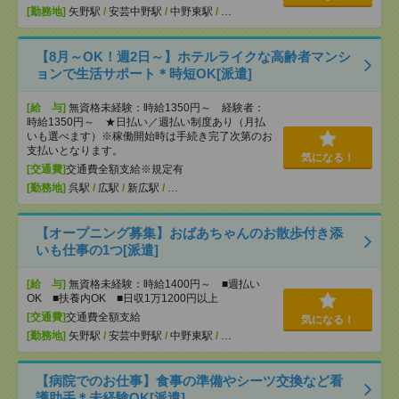
[勤務地]
矢野駅
/
安芸中野駅
/
中野東駅
/
…
【8月～OK！週2日～】ホテルライクな高齢者マンシ
ョンで生活サポート＊時短OK[派遣]
[給 与]
無資格未経験：時給1350円～ 経験者：
時給1350円～ ★日払い／週払い制度あり（月払
いも選べます）※稼働開始時は手続き完了次第のお
支払いとなります。
気になる！
[交通費]
交通費全額支給※規定有
[勤務地]
呉駅
/
広駅
/
新広駅
/
…
【オープニング募集】おばあちゃんのお散歩付き添
いも仕事の1つ[派遣]
[給 与]
無資格未経験：時給1400円～ ■週払い
OK ■扶養内OK ■日収1万1200円以上
[交通費]
交通費全額支給
気になる！
[勤務地]
矢野駅
/
安芸中野駅
/
中野東駅
/
…
【病院でのお仕事】食事の準備やシーツ交換など看
護助手＊未経験OK[派遣]