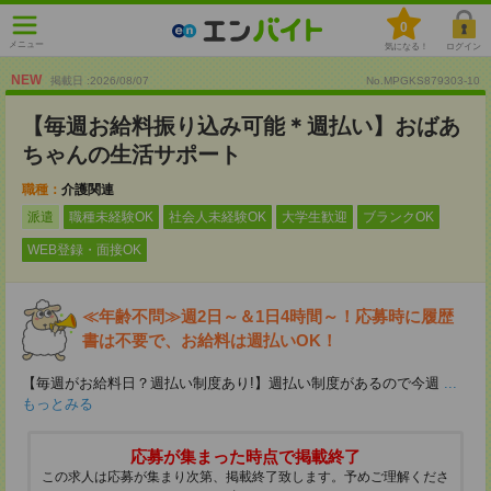
0
メニュー
気になる！
ログイン
NEW
掲載日 :2026
/
08
/
07
No.MPGKS879303-10
【毎週お給料振り込み可能＊週払い】おばあ
ちゃんの生活サポート
職種：
介護関連
派遣
職種未経験OK
社会人未経験OK
大学生歓迎
ブランクOK
WEB登録・面接OK
≪年齢不問≫週2日～＆1日4時間～！応募時に履歴
書は不要で、お給料は週払いOK！
【毎週がお給料日？週払い制度あり!】週払い制度があるので今週
...
もっとみる
応募が集まった時点で掲載終了
この求人は応募が集まり次第、掲載終了致します。予めご理解くださ