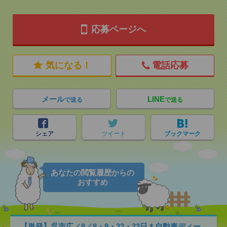
応募ページへ
気になる！
電話応募
メール
LINE
で送る
で送る
シェア
ツイート
ブックマーク
あなたの閲覧履歴からの
おすすめ
【単発】呉市広／8／8・9・22・23日＊自動車ディー