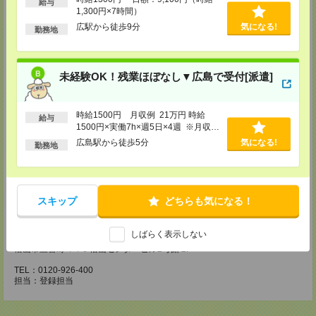
・経験やご希望などをインタビュー
給与
1,300円×7時間）
・お仕事のご紹介など
広駅から徒歩9分
気になる!
勤務地
【来社登録】約1.5～2時間＊経験・ご希望による
・ガイダンス
・経験や希望をインタビュー
・スキルチェック
未経験OK！残業ほぼなし▼広島で受付[派遣]
・お仕事のご紹介
登録場所
時給1500円 月収例 21万円 時給
給与
CS広島支店
1500円×実働7h×週5日×4週 ※月収例
広島県広島市中区袋町 3-17 シシンヨービル 11F
を保証するものではありません。※給
広島駅から徒歩5分
気になる!
勤務地
TEL：0120-921-943
与即受取りサービス利用可（利用条件
担当：採用担当
有）
CS高松支店
〒760-0027 香川県高松市紺屋町9-6 高松大同生命ビル7
スキップ
どちらも気になる！
TEL：0120-829-575
担当：採用担当
しばらく表示しない
CS松山支店
松山市三番町 4-4-6 松山センタービル2号館 2F
TEL：0120-926-400
担当：登録担当