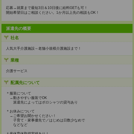
応募→就業まで最短3日＆10日後に給料GETも可！
開始希望日はご相談ください。1か月以上先の相談もOK！
派遣先の概要
社名
人気大手介護施設～老舗小規模介護施設まで！
業種
介護サービス
配属先について
＊服装について
→動きやすい服装でOK
派遣先によってはポロシャツの貸与あり
＊お休みについて
→ご希望お聞かせください！
子育て・家事優先で／はじめは日数少なめで
などなど
＊産休育休取得実績あり！