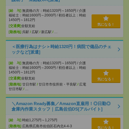
[給 与]
無資格の方：時給1320円～1650円 / 介護
福祉士：時給1600円～2000円 / 初任者以上：時給
1450円～1812円
気になる！
[交通費]
全額支給
[勤務地]
呉駅
/
広駅
/
新広駅
/
…
＜医療行為はナシ＞時給1320円！病院で備品のチェ
ックなど[派遣]
[給 与]
無資格の方：時給1320円～1650円 / 介護
福祉士：時給1600円～2000円 / 初任者以上：時給
1450円～1812円
[交通費]
全額支給
気になる！
[勤務地]
廿日市駅
/
廿日市市役所前・平良駅
/
広電
廿日市駅
/
…
＼Amazon Ready募集／Amazon直雇用！◎日勤◎
倉庫内作業スタッフ｜広島佐伯DS[アルバイト]
[給 与]
時給1,275円～1,275円
[勤務地]
広島県広島市佐伯区石内北4-4-3
気になる！