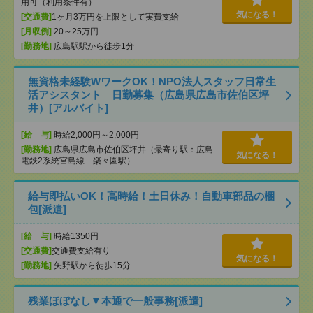
用可（利用条件有）
気になる！
[交通費]
1ヶ月3万円を上限として実費支給
[月収例]
20～25万円
[勤務地]
広島駅駅から徒歩1分
無資格未経験WワークOK！NPO法人スタッフ日常生
活アシスタント 日勤募集（広島県広島市佐伯区坪
井）[アルバイト]
[給 与]
時給2,000円～2,000円
[勤務地]
広島県広島市佐伯区坪井（最寄り駅：広島
気になる！
電鉄2系統宮島線 楽々園駅）
給与即払いOK！高時給！土日休み！自動車部品の梱
包[派遣]
[給 与]
時給1350円
[交通費]
交通費支給有り
気になる！
[勤務地]
矢野駅から徒歩15分
残業ほぼなし▼本通で一般事務[派遣]