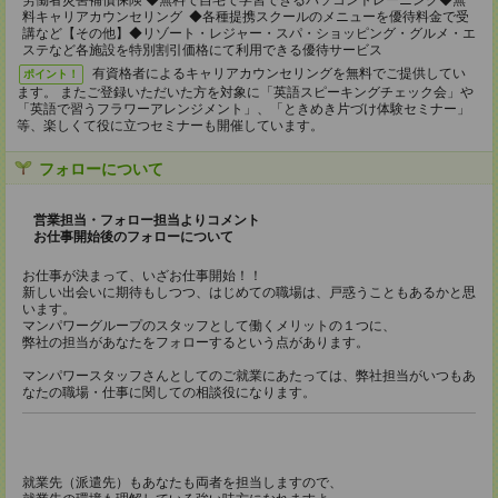
労働者災害補償保険 ◆無料で自宅で学習できるパソコントレーニング◆無
料キャリアカウンセリング ◆各種提携スクールのメニューを優待料金で受
講など【その他】◆リゾート・レジャー・スパ・ショッピング・グルメ・エ
ステなど各施設を特別割引価格にて利用できる優待サービス
有資格者によるキャリアカウンセリングを無料でご提供してい
ポイント！
ます。 またご登録いただいた方を対象に「英語スピーキングチェック会」や
「英語で習うフラワーアレンジメント」、「ときめき片づけ体験セミナー」
等、楽しくて役に立つセミナーも開催しています。
フォローについて
営業担当・フォロー担当よりコメント
お仕事開始後のフォローについて
お仕事が決まって、いざお仕事開始！！
新しい出会いに期待もしつつ、はじめての職場は、戸惑うこともあるかと思
います。
マンパワーグループのスタッフとして働くメリットの１つに、
弊社の担当があなたをフォローするという点があります。
マンパワースタッフさんとしてのご就業にあたっては、弊社担当がいつもあ
なたの職場・仕事に関しての相談役になります。
就業先（派遣先）もあなたも両者を担当しますので、