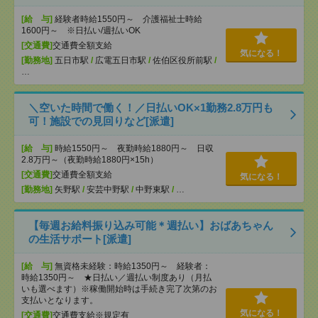
[給 与]
経験者時給1550円～ 介護福祉士時給
1600円～ ※日払い/週払いOK
[交通費]
交通費全額支給
気になる！
[勤務地]
五日市駅
/
広電五日市駅
/
佐伯区役所前駅
/
…
＼空いた時間で働く！／日払いOK×1勤務2.8万円も
可！施設での見回りなど[派遣]
[給 与]
時給1550円～ 夜勤時給1880円～ 日収
2.8万円～（夜勤時給1880円×15h）
[交通費]
交通費全額支給
気になる！
[勤務地]
矢野駅
/
安芸中野駅
/
中野東駅
/
…
【毎週お給料振り込み可能＊週払い】おばあちゃん
の生活サポート[派遣]
[給 与]
無資格未経験：時給1350円～ 経験者：
時給1350円～ ★日払い／週払い制度あり（月払
いも選べます）※稼働開始時は手続き完了次第のお
支払いとなります。
気になる！
[交通費]
交通費支給※規定有