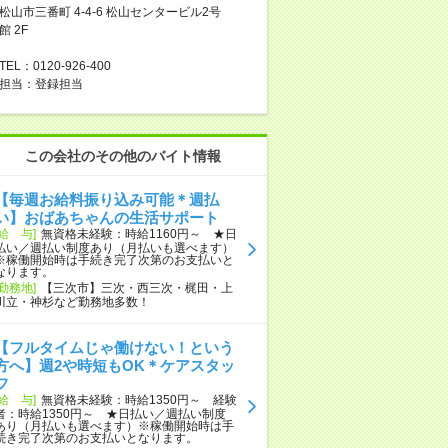
松山市三番町 4-4-6 松山センタービル2号
館 2F
TEL：0120-926-400
担当：登録担当
この会社のその他のバイト情報
【毎週お給料振り込み可能＊週払
い】おばあちゃんの生活サポート
[給 与]
無資格未経験：時給1160円～ ★日
払い／週払い制度あり（月払いも選べます）
※稼働開始時は手続き完了次第のお支払いと
なります。
[勤務地]
【三次市】三次・西三次・梶田・上
川立・神杉など勤務地多数！
【フルタイムじゃ働けない！という
方へ】週2や時短もOK＊ケアスタッ
フ
[給 与]
無資格未経験：時給1350円～ 経験
者：時給1350円～ ★日払い／週払い制度
あり（月払いも選べます）※稼働開始時は手
続き完了次第のお支払いとなります。