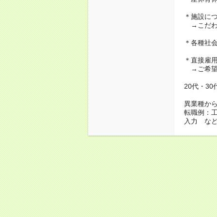
＊施設に
→こだわ
＊各種社
＊直接雇
→ご希望
20代・3
異業種か
転職例：
入力 な