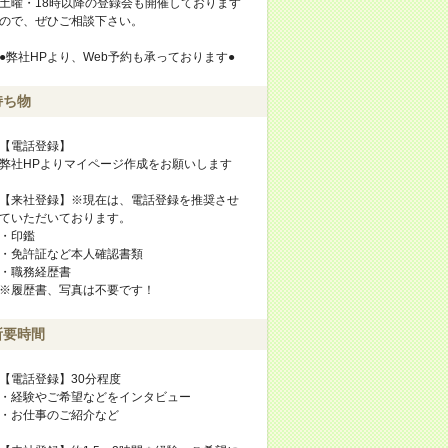
土曜・18時以降の登録会も開催しております
ので、ぜひご相談下さい。
●弊社HPより、Web予約も承っております●
持ち物
【電話登録】
弊社HPよりマイページ作成をお願いします
【来社登録】※現在は、電話登録を推奨させ
ていただいております。
・印鑑
・免許証など本人確認書類
・職務経歴書
※履歴書、写真は不要です！
所要時間
【電話登録】30分程度
・経験やご希望などをインタビュー
・お仕事のご紹介など