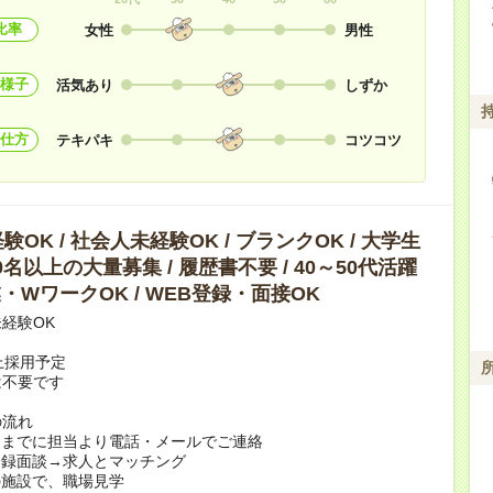
比率
女性
男性
様子
活気あり
しずか
仕方
テキパキ
コツコツ
OK / 社会人未経験OK / ブランクOK / 大学生
10名以上の大量募集 / 履歴書不要 / 40～50代活躍
副業・WワークOK / WEB登録・面接OK
経験OK
上採用予定
は不要です
の流れ
日までに担当より電話・メールでご連絡
登録面談→求人とマッチング
の施設で、職場見学