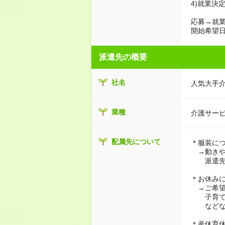
4)就業決
応募→就業
開始希望日
派遣先の概要
社名
人気大手
業種
介護サー
配属先について
＊服装に
→動きや
派遣先に
＊お休み
→ご希望
子育て・
などな
＊産休育