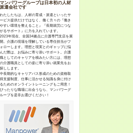
マンパワーグループは日本初の人材
派遣会社です
わたしたちは、人材の育成・派遣といったサ
ービス提供だけではなく、働く方々の『働き
やすい環境を整えること』『長期就労につな
がるサポート』に力を入れています。
2023年現在、全国34拠点に介護専門支店を展
開。介護の現場を理解している専任担当がフ
ォローします。理想と現実とのギャップに悩
んだ際は、お悩みに寄り添いサポート。介護
職としてのキャリアを積みたい方には、理想
の介護職員としての姿に寄り添い就業先をお
探しします。
中長期的なキャリアパス形成のための資格取
得支援制度、仕事に活かせる知識を身に付け
るためのオンライントレーニングもご用意！
ぴったりな職場に出会うなら、マンパワーグ
ループを是非お選びください！