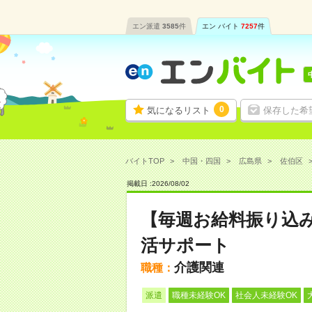
エン派遣
3585
件
エン バイト
7257
件
0
気になるリスト
保存した希
バイトTOP
中国・四国
広島県
佐伯区
掲載日 :
2026
/
08
/
02
【毎週お給料振り込
活サポート
介護関連
職種：
派遣
職種未経験OK
社会人未経験OK