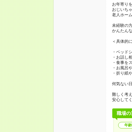
お年寄り
おじいち
老人ホー
未経験の
かんたん
＜具体的
・ベッド
・お話し
・食事を
・お風呂
・折り紙
何気ない
難しく考
安心して
職場の
年齢