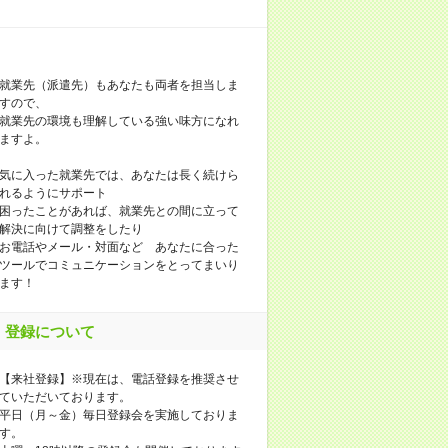
就業先（派遣先）もあなたも両者を担当しま
すので、
就業先の環境も理解している強い味方になれ
ますよ。
気に入った就業先では、あなたは長く続けら
れるようにサポート
困ったことがあれば、就業先との間に立って
解決に向けて調整をしたり
お電話やメール・対面など あなたに合った
ツールでコミュニケーションをとってまいり
ます！
登録について
【来社登録】※現在は、電話登録を推奨させ
ていただいております。
平日（月～金）毎日登録会を実施しておりま
す。