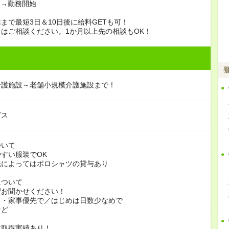
定→勤務開始
まで最短3日＆10日後に給料GETも可！
はご相談ください。1か月以上先の相談もOK！
介護施設～老舗小規模介護施設まで！
ビス
ついて
すい服装でOK
よってはポロシャツの貸与あり
について
お聞かせください！
家事優先で／はじめは日数少なめで
ど
休取得実績あり！