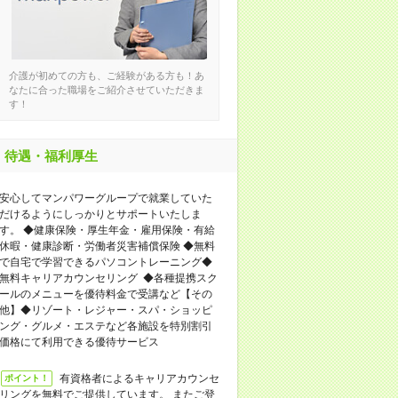
介護が初めての方も、ご経験がある方も！あ
なたに合った職場をご紹介させていただきま
す！
待遇・福利厚生
安心してマンパワーグループで就業していた
だけるようにしっかりとサポートいたしま
す。 ◆健康保険・厚生年金・雇用保険・有給
休暇・健康診断・労働者災害補償保険 ◆無料
で自宅で学習できるパソコントレーニング◆
無料キャリアカウンセリング ◆各種提携スク
ールのメニューを優待料金で受講など【その
他】◆リゾート・レジャー・スパ・ショッピ
ング・グルメ・エステなど各施設を特別割引
価格にて利用できる優待サービス
有資格者によるキャリアカウンセ
ポイント！
リングを無料でご提供しています。 またご登