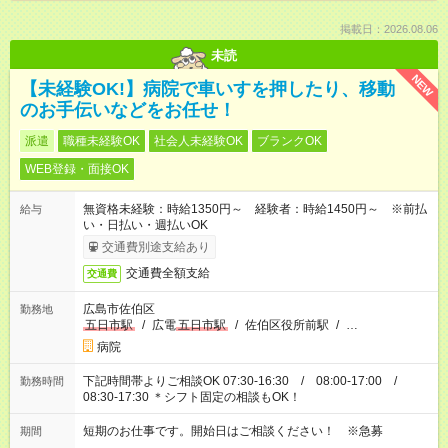
掲載日：2026.08.06
未読
NEW
【未経験OK!】病院で車いすを押したり、移動
のお手伝いなどをお任せ！
派遣
職種未経験OK
社会人未経験OK
ブランクOK
WEB登録・面接OK
無資格未経験：時給1350円～ 経験者：時給1450円～ ※前払
給与
い・日払い・週払いOK
交通費別途支給あり
交通費全額支給
交通費
広島市佐伯区
勤務地
五日市駅
/
広電
五日市駅
/
佐伯区役所前駅
/
…
病院
下記時間帯よりご相談OK 07:30-16:30 / 08:00-17:00 /
勤務時間
08:30-17:30 ＊シフト固定の相談もOK！
短期のお仕事です。開始日はご相談ください！ ※急募
期間