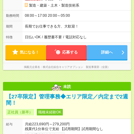
製造・建築・土木・製造技術系
08:00～17:00 20:00～05:00
勤務時間
長期でお仕事できる方、大歓迎！
期間
日払いOK
/
履歴書不要
/
電話対応なし
特徴
気になる！
応募する
詳細へ
掲載元企業名
株式会社綜合キャリアオプション 製造事業部（全国）
未読
【27卒限定】管理事務◆エリア限定／内定まで2週
間！
正社員（新卒）
職種未経験OK
月給223,690円～279,200円
給与
残業代1分単位で支給 【試用期間】試用期間なし