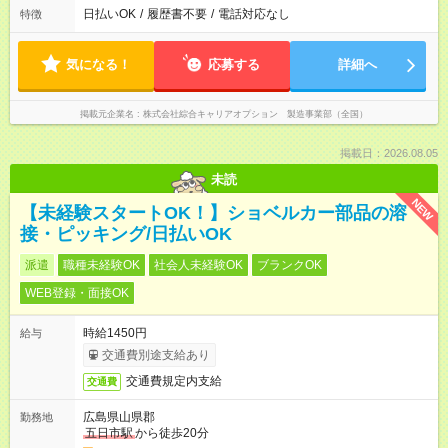
日払いOK
/
履歴書不要
/
電話対応なし
特徴
気になる！
応募する
詳細へ
掲載元企業名
株式会社綜合キャリアオプション 製造事業部（全国）
掲載日：2026.08.05
未読
NEW
【未経験スタートOK！】ショベルカー部品の溶
接・ピッキング/日払いOK
派遣
職種未経験OK
社会人未経験OK
ブランクOK
WEB登録・面接OK
時給1450円
給与
交通費別途支給あり
交通費規定内支給
交通費
広島県山県郡
勤務地
五日市駅
から徒歩20分