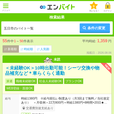
0
メニュー
気になる！
ログイン
検索結果
条件の変更
五日市のバイト一覧
55
1,359
件中
1
～
50
件表示
平均時給:
円
新着順
時給順
人気順
掲載日：2026.08.06
未読
NEW
＜未経験OK＞10時出勤可能！シーツ交換や物
品補充など＊車らくらく通勤
派遣
職種未経験OK
社会人未経験OK
ブランクOK
WEB登録・面接OK
時給1380円 ※給与前払い制度あり（月3回まで無料／当社規定
給与
あり） ＜月収例＞22万800円＝時給1380円×8時間×20日★前
払い制度あり（会社規定内）
交通費別途支給あり