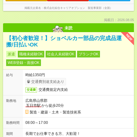
掲載元企業名
株式会社綜合キャリアオプション 製造事業部（全国）
掲載日：2026.08.05
未読
NEW
【初心者歓迎！】ショベルカー部品の完成品運
搬/日払いOK
派遣
職種未経験OK
社会人未経験OK
ブランクOK
WEB登録・面接OK
時給1350円
給与
交通費別途支給あり
交通費規定内支給
交通費
広島県山県郡
勤務地
五日市駅
から徒歩20分
製造・建築・土木・製造技術系
08:00～17:00
勤務時間
長期でお仕事できる方、大歓迎！
期間