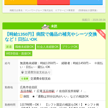
掲載元企業名
マンパワーグループ株式会社 ケアサービス事業部 （医療福祉介護関連）
掲載日：2026.08.06
未読
NEW
【時給1350円】病院で備品の補充やシーツ交換
など！日払いOK
派遣
職種未経験OK
社会人未経験OK
ブランクOK
WEB登録・面接OK
無資格未経験：時給1350円～ 経験者：時給1450円～ ※前払
給与
い・日払い・週払いOK
交通費別途支給あり
交通費全額支給
交通費
広島市佐伯区
勤務地
五日市駅
/
広電
五日市駅
/
佐伯区役所前駅
/
…
病院 ★「通勤は30分以内がいい」などの相談OK
1日7時間～OK！ 【シフト固定の相談もOK！】 ▼シフト例
勤務時間