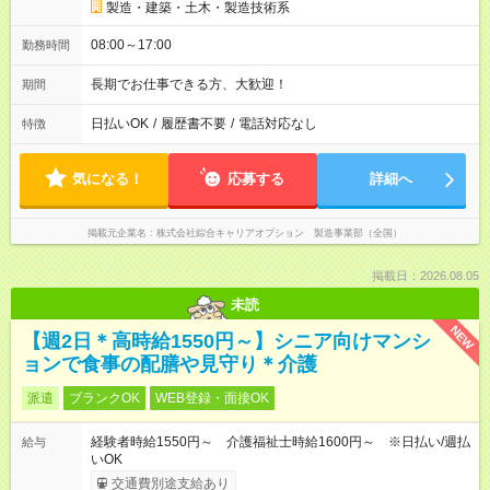
製造・建築・土木・製造技術系
08:00～17:00
勤務時間
長期でお仕事できる方、大歓迎！
期間
日払いOK
/
履歴書不要
/
電話対応なし
特徴
気になる！
応募する
詳細へ
掲載元企業名
株式会社綜合キャリアオプション 製造事業部（全国）
掲載日：2026.08.05
未読
NEW
【週2日＊高時給1550円～】シニア向けマンシ
ョンで食事の配膳や見守り＊介護
派遣
ブランクOK
WEB登録・面接OK
経験者時給1550円～ 介護福祉士時給1600円～ ※日払い/週払
給与
いOK
交通費別途支給あり