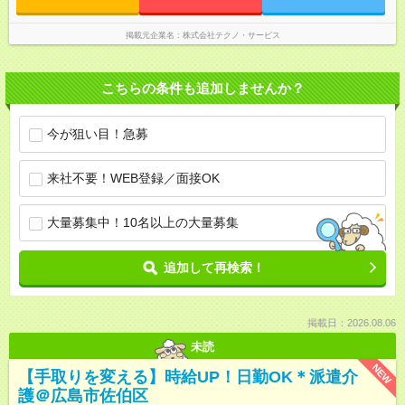
掲載元企業名
株式会社テクノ・サービス
こちらの条件も追加しませんか？
今が狙い目！急募
来社不要！WEB登録／面接OK
大量募集中！10名以上の大量募集
追加して再検索！
掲載日：2026.08.06
未読
NEW
【手取りを変える】時給UP！日勤OK＊派遣介
護＠広島市佐伯区