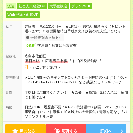
派遣
社会人未経験OK
大学生歓迎
ブランクOK
WEB登録・面接OK
経験者：時給1350円～ ★日払い／週払い制度あり（月払いも
給与
選べます）※稼働開始時は手続き完了次第のお支払いとなりま
す。
交通費別途支給あり
交通費全額支給※規定有
交通費
広島市佐伯区
勤務地
五日市駅
/
広電
五日市駅
/
佐伯区役所前駅
/
…
＜シニア向け施設＞
★1日4時間～の時短シフトOK ★スタート時間選べます！ 7:00～
勤務時間
16:00 9:00～17:00 11:00～19:00 など 残業なし！ ※Wワークの
場合、他のお仕事と合わせ週40時間超の就業はご案内できませ
ん ※法令に基づき、週20時間以上勤務は社会保険への加入対象
開始日はご相談ください！ ★急募 ★職場が気に入れば、長期
期間
となります ※労働者派遣法（日雇い派遣の原則禁止）により、
でも働けます！
短時間・短期間の就業はご案内が難しい場合があります
日払いOK
/
履歴書不要
/
40～50代活躍中
/
副業・WワークOK
/
特徴
服装自由
/
シフト勤務
/
10名以上の大量募集
/
電話対応なし
/
パ
ソコンスキル不要
気になる！
応募する
詳細へ