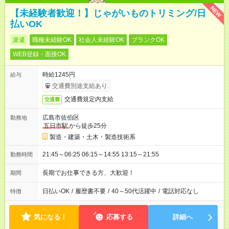
NEW
【未経験者歓迎！】じゃがいものトリミング/日
払いOK
派遣
職種未経験OK
社会人未経験OK
ブランクOK
WEB登録・面接OK
時給1245円
給与
交通費別途支給あり
交通費規定内支給
交通費
広島市佐伯区
勤務地
五日市駅
から徒歩25分
製造・建築・土木・製造技術系
21:45～06:25 06:15～14:55 13:15～21:55
勤務時間
長期でお仕事できる方、大歓迎！
期間
日払いOK
/
履歴書不要
/
40～50代活躍中
/
電話対応なし
特徴
気になる！
応募する
詳細へ