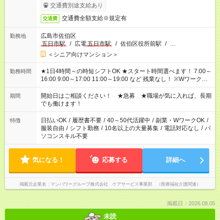
完了次第のお支払いとなります。
交通費別途支給あり
交通費全額支給※規定有
交通費
広島市佐伯区
勤務地
五日市駅
/
広電
五日市駅
/
佐伯区役所前駅
/
…
＜シニア向けマンション＞
★1日4時間～の時短シフトOK ★スタート時間選べます！ 7:00～
勤務時間
16:00 9:00～17:00 11:00～19:00 など 残業なし！ ※Wワークの
場合、他のお仕事と合わせ週40時間超の就業はご案内できませ
ん ※法令に基づき、週20時間以上勤務は社会保険への加入対象
開始日はご相談ください！ ★急募 ★職場が気に入れば、長期
期間
となります ※労働者派遣法（日雇い派遣の原則禁止）により、
でも働けます！
短時間・短期間の就業はご案内が難しい場合があります
日払いOK
/
履歴書不要
/
40～50代活躍中
/
副業・WワークOK
/
特徴
服装自由
/
シフト勤務
/
10名以上の大量募集
/
電話対応なし
/
パ
ソコンスキル不要
気になる！
応募する
詳細へ
掲載元企業名
マンパワーグループ株式会社 ケアサービス事業部 （医療福祉介護関連）
掲載日：2026.08.05
未読