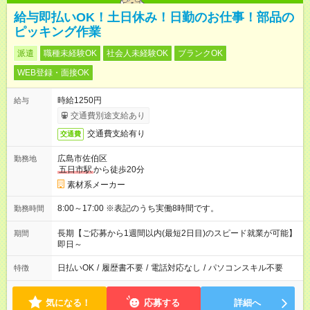
給与即払いOK！土日休み！日勤のお仕事！部品の
ピッキング作業
派遣
職種未経験OK
社会人未経験OK
ブランクOK
WEB登録・面接OK
時給1250円
給与
交通費別途支給あり
交通費支給有り
交通費
広島市佐伯区
勤務地
五日市駅
から徒歩20分
素材系メーカー
8:00～17:00 ※表記のうち実働8時間です。
勤務時間
長期【ご応募から1週間以内(最短2日目)のスピード就業が可能】
期間
即日～
日払いOK
/
履歴書不要
/
電話対応なし
/
パソコンスキル不要
特徴
気になる！
応募する
詳細へ