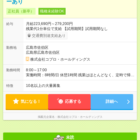
ーあり
正社員（新卒）
職種未経験OK
月給223,690円～279,200円
給与
残業代1分単位で支給 【試用期間】試用期間なし
交通費別途支給あり
広島市佐伯区
勤務地
広島県広島市佐伯区
株式会社コプロ・ホールディングス
8:00～17:00
勤務時間
実働時間：8時間/日 休憩1時間 残業はほとんどなく、定時で帰れ
る日が多い働き方です。 毎日の業務は進捗管理や事務が中心な
ので、 「今日やるべき仕事」が終われば、自然と区切りをつけ
10名以上の大量募集
特徴
やすいのが特長。 突発的な対応も少なく、無理をさせない働き
方を大切にしています。
気になる！
応募する
詳細へ
掲載元企業名
株式会社コプロ・ホールディングス
未読