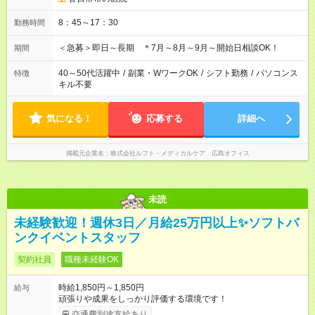
8：45～17：30
勤務時間
＜急募＞即日～長期 ＊7月～8月～9月～開始日相談OK！
期間
40～50代活躍中
/
副業・WワークOK
/
シフト勤務
/
パソコンス
特徴
キル不要
気になる！
応募する
詳細へ
掲載元企業名
株式会社ルフト・メディカルケア 広島オフィス
未読
未経験歓迎！週休3日／月給25万円以上✨ソフトバ
ンクイベントスタッフ
契約社員
職種未経験OK
時給1,850円～1,850円
給与
頑張りや成果をしっかり評価する環境です！
交通費別途支給あり