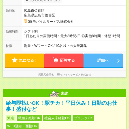
広島市佐伯区
勤務地
広島県広島市佐伯区
SBモバイルサービス株式会社
シフト制
勤務時間
1日あたりの実働時間：最大8時間/日 ◎実働8時間・休憩1時間 ◎
残業は月平均5時間程度です
副業・WワークOK / 10名以上の大量募集
特徴
気になる！
応募する
詳細へ
掲載元企業名
SBモバイルサービス株式会社
未読
給与即払いOK！駅チカ！平日休み！日勤のお仕
事！盛付など
派遣
職種未経験OK
社会人未経験OK
ブランクOK
WEB登録・面接OK