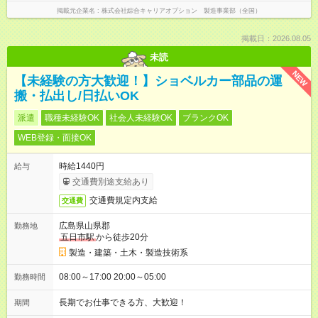
掲載元企業名
株式会社綜合キャリアオプション 製造事業部（全国）
掲載日：2026.08.05
未読
NEW
【未経験の方大歓迎！】ショベルカー部品の運
搬・払出し/日払いOK
派遣
職種未経験OK
社会人未経験OK
ブランクOK
WEB登録・面接OK
時給1440円
給与
交通費別途支給あり
交通費規定内支給
交通費
広島県山県郡
勤務地
五日市駅
から徒歩20分
製造・建築・土木・製造技術系
08:00～17:00 20:00～05:00
勤務時間
長期でお仕事できる方、大歓迎！
期間