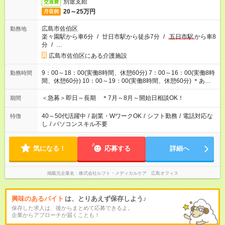
別途支給
交通費
20～25万円
月収例
広島市佐伯区
勤務地
楽々園駅から車6分
/
廿日市駅から徒歩7分
/
五日市駅
から車8
分
/
…
広島市佐伯区にある介護施設
9：00～18：00(実働8時間、休憩60分) 7：00～16：00(実働8時
勤務時間
間、休憩60分) 10：00～19：00(実働8時間、休憩60分) ＊あな
たの希望をお伺いします！
＜急募＞即日～長期 ＊7月～8月～開始日相談OK！
期間
40～50代活躍中
/
副業・WワークOK
/
シフト勤務
/
電話対応な
特徴
し
/
パソコンスキル不要
気になる！
応募する
詳細へ
掲載元企業名
株式会社ルフト・メディカルケア 広島オフィス
興味のあるバイト
は、とりあえず保存しよう♪
保存した求人は、後からまとめて応募できるよ。
企業からアプローチが届くことも！