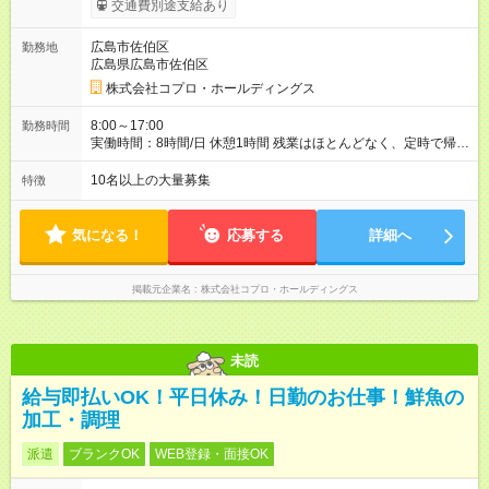
交通費別途支給あり
広島市佐伯区
勤務地
広島県広島市佐伯区
株式会社コプロ・ホールディングス
8:00～17:00
勤務時間
実働時間：8時間/日 休憩1時間 残業はほとんどなく、定時で帰れ
る日が多い働き方です。 毎日の業務は進捗管理や事務が中心な
ので、 「今日やるべき仕事」が終われば、自然と区切りをつけ
10名以上の大量募集
特徴
やすいのが特長。 突発的な対応も少なく、無理をさせない働き
方を大切にしています。
気になる！
応募する
詳細へ
掲載元企業名
株式会社コプロ・ホールディングス
未読
給与即払いOK！平日休み！日勤のお仕事！鮮魚の
加工・調理
派遣
ブランクOK
WEB登録・面接OK