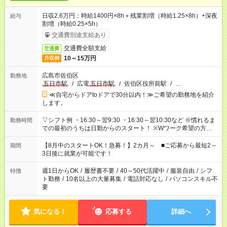
日収2.6万円：時給1400円×8h＋残業割増（時給1.25×8h）+深夜
給与
割増（時給0.25×5h）
交通費別途支給あり
交通費全額支給
交通費
10～15万円
月収例
広島市佐伯区
勤務地
五日市駅
/
広電
五日市駅
/
佐伯区役所前駅
/
…
≪自宅からドアtoドアで30分以内！≫ご希望の勤務地を紹介
します。
▽シフト例 ・16:30～翌9:30 ・16:30～翌10:30など ※慣れるま
勤務時間
での最初のうちは日勤からのスタート！ ※Wワーク希望の方へ
今ご覧のお仕事で希望する勤務時間と、もう1つのお仕事の勤務
時間。 合計で週40時間を超える場合は応募できません。
【8月中のスタートOK！急募！】2カ月～ ■ご応募から最短2～
期間
3日後に就業が可能です！
週1日からOK
/
履歴書不要
/
40～50代活躍中
/
服装自由
/
シフ
特徴
ト勤務
/
10名以上の大量募集
/
電話対応なし
/
パソコンスキル不
要
気になる！
応募する
詳細へ