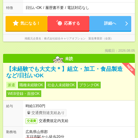
日払いOK
/
履歴書不要
/
電話対応なし
特徴
気になる！
応募する
詳細へ
掲載元企業名
株式会社綜合キャリアオプション 製造事業部（全国）
掲載日：2026.08.05
未読
NEW
【未経験でも大丈夫＊】組立・加工・食品製造
など/日払いOK
派遣
職種未経験OK
社会人未経験OK
ブランクOK
WEB登録・面接OK
時給1350円
給与
交通費別途支給あり
交通費規定内支給
交通費
広島県山県郡
勤務地
五日市駅
から徒歩20分