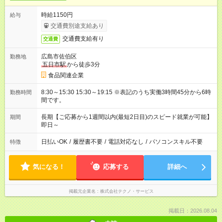
時給1150円
給与
交通費別途支給あり
交通費支給有り
交通費
広島市佐伯区
勤務地
五日市駅
から徒歩3分
食品関連企業
8:30～15:30 15:30～19:15 ※表記のうち実働3時間45分から6時
勤務時間
間です。
長期【ご応募から1週間以内(最短2日目)のスピード就業が可能】
期間
即日～
日払いOK
/
履歴書不要
/
電話対応なし
/
パソコンスキル不要
特徴
気になる！
応募する
詳細へ
掲載元企業名
株式会社テクノ・サービス
掲載日：2026.08.04