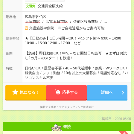
交通費全額支給
交通費
広島市佐伯区
勤務地
五日市駅
/
広電
五日市駅
/
佐伯区役所前駅
/
…
介護施設や病院 ※ご自宅近辺からご案内可能
★【日勤のみ】1日5時間～OK！ ≪シフト例≫ 9:00～14:00
勤務時間
10:00～15:00 12:00～17:00 など
【急募】即日勤務OK！中旬～など開始日相談可 ★まずはお試
期間
し2カ月～のスタートも歓迎！
日払いOK
/
履歴書不要
/
40～50代活躍中
/
副業・WワークOK
/
特徴
服装自由
/
シフト勤務
/
10名以上の大量募集
/
電話対応なし
/
パ
ソコンスキル不要
気になる！
応募する
詳細へ
掲載元企業名
ケアスタッフィング株式会社
掲載日：2026.08.05
未読