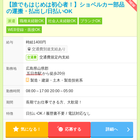
NEW
【誰でもはじめは初心者！】ショベルカー部品
の運搬・払出し/日払いOK
派遣
職種未経験OK
社会人未経験OK
ブランクOK
WEB登録・面接OK
時給1400円
給与
交通費別途支給あり
交通費規定内支給
交通費
広島県山県郡
勤務地
五日市駅
から徒歩20分
製造・建築・土木・製造技術系
08:00～17:00 20:00～05:00
勤務時間
長期でお仕事できる方、大歓迎！
期間
日払いOK
/
履歴書不要
/
電話対応なし
特徴
気になる！
応募する
詳細へ