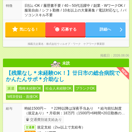
日払いOK
/
履歴書不要
/
40～50代活躍中
/
副業・WワークOK
/
特徴
服装自由
/
シフト勤務
/
10名以上の大量募集
/
電話対応なし
/
パ
ソコンスキル不要
気になる！
応募する
詳細へ
掲載元企業名
株式会社ウィルオブ・ワーク ケアワーク事業部
掲載日：2026.08.06
未読
NEW
【残業なし＊未経験OK！】廿日市の総合病院で
かんたんサポ＊介助なし
派遣
職種未経験OK
社会人未経験OK
ブランクOK
WEB登録・面接OK
時給1500円～ ＊22時以降は深夜手当あり ＊給与前払制度
給与
（規定あり）＊月収例：18万円（1500円×6時間×20日勤務の場
合）
交通費別途支給あり
規定支給（2㎞以上で支給有）
交通費