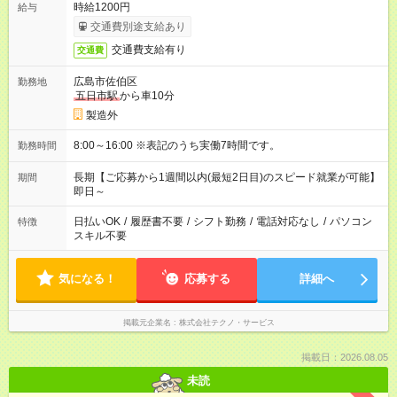
時給1200円
給与
交通費別途支給あり
交通費支給有り
交通費
広島市佐伯区
勤務地
五日市駅
から車10分
製造外
8:00～16:00 ※表記のうち実働7時間です。
勤務時間
長期【ご応募から1週間以内(最短2日目)のスピード就業が可能】
期間
即日～
日払いOK
/
履歴書不要
/
シフト勤務
/
電話対応なし
/
パソコン
特徴
スキル不要
気になる！
応募する
詳細へ
掲載元企業名
株式会社テクノ・サービス
掲載日：2026.08.05
未読