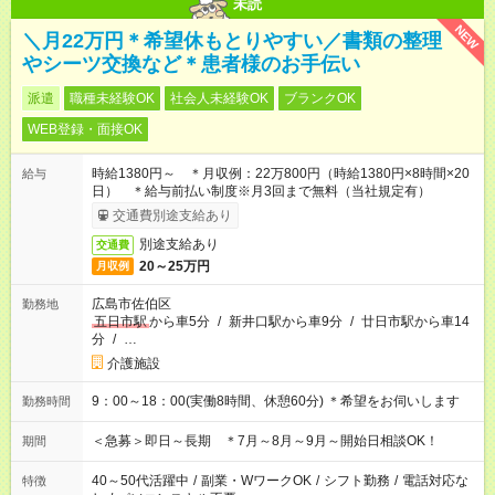
未読
NEW
＼月22万円＊希望休もとりやすい／書類の整理
やシーツ交換など＊患者様のお手伝い
派遣
職種未経験OK
社会人未経験OK
ブランクOK
WEB登録・面接OK
時給1380円～ ＊月収例：22万800円（時給1380円×8時間×20
給与
日） ＊給与前払い制度※月3回まで無料（当社規定有）
交通費別途支給あり
別途支給あり
交通費
20～25万円
月収例
広島市佐伯区
勤務地
五日市駅
から車5分
/
新井口駅から車9分
/
廿日市駅から車14
分
/
…
介護施設
9：00～18：00(実働8時間、休憩60分) ＊希望をお伺いします
勤務時間
＜急募＞即日～長期 ＊7月～8月～9月～開始日相談OK！
期間
40～50代活躍中
/
副業・WワークOK
/
シフト勤務
/
電話対応な
特徴