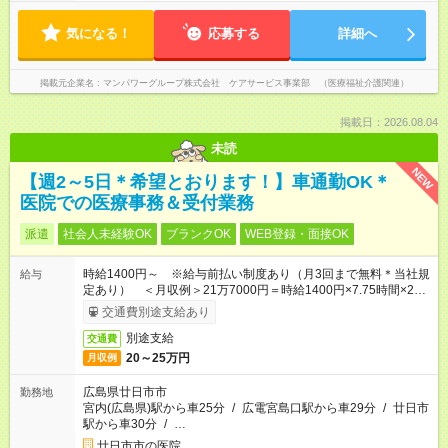
気になる！
応募する
詳細へ
掲載元企業名
マンパワーグループ株式会社 ケアサービス事業部 （医療福祉介護関連）
掲載日：2026.08.04
未読
NEW
【週2～5日＊希望とおります！】車通勤OK＊
医院での医療事務＆受付業務
派遣
社会人未経験OK
ブランクOK
WEB登録・面接OK
時給1400円～ ※給与前払い制度あり（月3回まで無料＊当社規
給与
定あり） ＜月収例＞21万7000円＝時給1400円×7.75時間×20
日／8万6800円＝時給1400円×7.75時間×8日
交通費別途支給あり
別途支給
交通費
20～25万円
月収例
広島県廿日市市
勤務地
宮内(広島県)駅から車25分
/
広電宮島口駅から車29分
/
廿日市
駅から車30分
/
…
廿日市市の医院