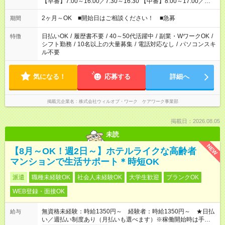
【早番】7:00～16:00／7:30～16:30 【中番】8:00～17:00／
9:00～18:00 【遅番】11:00～20:00／13:00～22:00 「〇時まで
には帰りたい」 「〇時からしか出勤できない」 などの相談OK！
2ヶ月～OK ■開始日はご相談ください！ ■急募
期間
日払いOK
/
履歴書不要
/
40～50代活躍中
/
副業・WワークOK
/
特徴
シフト勤務
/
10名以上の大量募集
/
電話対応なし
/
パソコンスキ
ル不要
気になる！
応募する
詳細へ
掲載元企業名
株式会社ウィルオブ・ワーク ケアワーク事業部
掲載日：2026.08.05
未読
NEW
【8月～OK！週2日～】ホテルライクな高齢者
マンションで生活サポート＊時短OK
派遣
職種未経験OK
社会人未経験OK
大学生歓迎
ブランクOK
WEB登録・面接OK
無資格未経験：時給1350円～ 経験者：時給1350円～ ★日払
給与
い／週払い制度あり（月払いも選べます）※稼働開始時は手続き