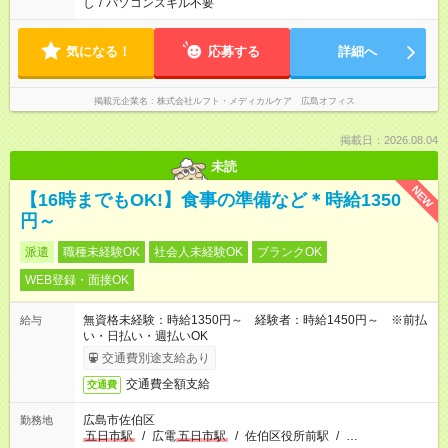
し
/
パソコンスキル不要
気になる！
応募する
詳細へ
掲載元企業名
株式会社ルフト・メディカルケア 広島オフィス
掲載日：2026.08.04
未読
NEW
【16時までもOK!】食事の準備など＊時給1350
円～
派遣
職種未経験OK
社会人未経験OK
ブランクOK
WEB登録・面接OK
無資格未経験：時給1350円～ 経験者：時給1450円～ ※前払
給与
い・日払い・週払いOK
交通費別途支給あり
交通費全額支給
交通費
広島市佐伯区
勤務地
五日市駅
/
広電
五日市駅
/
佐伯区役所前駅
/
…