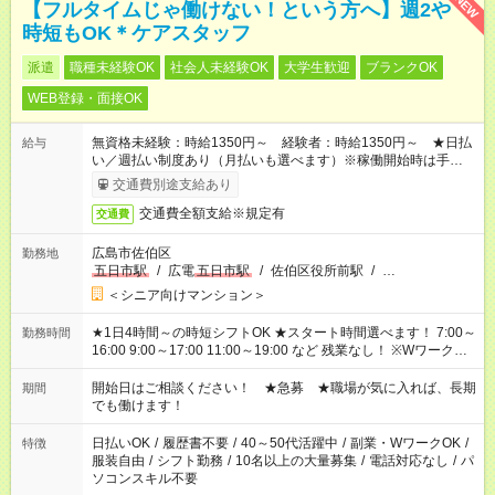
NEW
【フルタイムじゃ働けない！という方へ】週2や
時短もOK＊ケアスタッフ
派遣
職種未経験OK
社会人未経験OK
大学生歓迎
ブランクOK
WEB登録・面接OK
無資格未経験：時給1350円～ 経験者：時給1350円～ ★日払
給与
い／週払い制度あり（月払いも選べます）※稼働開始時は手続き
完了次第のお支払いとなります。
交通費別途支給あり
交通費全額支給※規定有
交通費
広島市佐伯区
勤務地
五日市駅
/
広電
五日市駅
/
佐伯区役所前駅
/
…
＜シニア向けマンション＞
★1日4時間～の時短シフトOK ★スタート時間選べます！ 7:00～
勤務時間
16:00 9:00～17:00 11:00～19:00 など 残業なし！ ※Wワークの
場合、他のお仕事と合わせ週40時間超の就業はご案内できませ
ん ※法令に基づき、週20時間以上勤務は社会保険への加入対象
開始日はご相談ください！ ★急募 ★職場が気に入れば、長期
期間
となります ※労働者派遣法（日雇い派遣の原則禁止）により、
でも働けます！
短時間・短期間の就業はご案内が難しい場合があります
日払いOK
/
履歴書不要
/
40～50代活躍中
/
副業・WワークOK
/
特徴
服装自由
/
シフト勤務
/
10名以上の大量募集
/
電話対応なし
/
パ
ソコンスキル不要