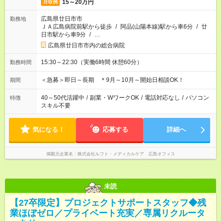
15～20万円
月収例
広島県廿日市市
勤務地
ＪＡ広島病院前駅から徒歩
/
阿品(山陽本線)駅から車6分
/
廿
日市駅から車9分
/
…
広島県廿日市市内の総合病院
15:30～22:30（実働6時間 休憩60分）
勤務時間
＜急募＞即日～長期 ＊9月～10月～開始日相談OK！
期間
40～50代活躍中
/
副業・WワークOK
/
電話対応なし
/
パソコン
特徴
スキル不要
気になる！
応募する
詳細へ
掲載元企業名
株式会社ルフト・メディカルケア 広島オフィス
未読
【27卒限定】プロジェクトサポートスタッフ◆残
業ほぼゼロ／プライベート充実／専属リクルータ