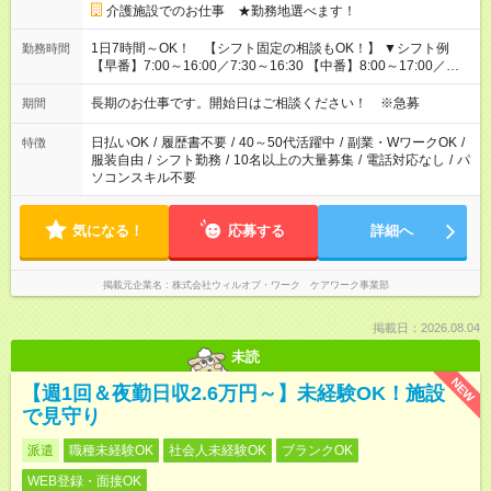
介護施設でのお仕事 ★勤務地選べます！
1日7時間～OK！ 【シフト固定の相談もOK！】 ▼シフト例
勤務時間
【早番】7:00～16:00／7:30～16:30 【中番】8:00～17:00／
9:00～18:00 【遅番】11:00～20:00／13:00～22:00
長期のお仕事です。開始日はご相談ください！ ※急募
期間
日払いOK
/
履歴書不要
/
40～50代活躍中
/
副業・WワークOK
/
特徴
服装自由
/
シフト勤務
/
10名以上の大量募集
/
電話対応なし
/
パ
ソコンスキル不要
気になる！
応募する
詳細へ
掲載元企業名
株式会社ウィルオブ・ワーク ケアワーク事業部
掲載日：2026.08.04
未読
NEW
【週1回＆夜勤日収2.6万円～】未経験OK！施設
で見守り
派遣
職種未経験OK
社会人未経験OK
ブランクOK
WEB登録・面接OK