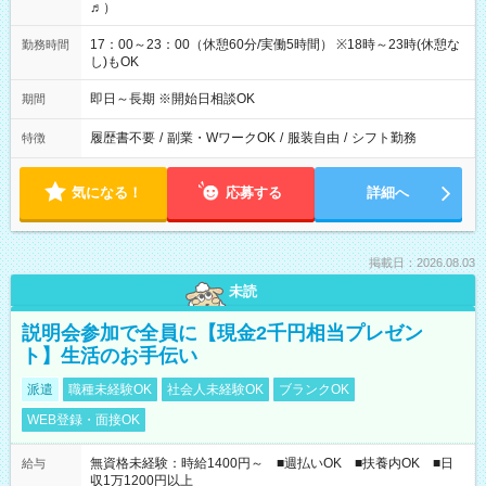
♬）
17：00～23：00（休憩60分/実働5時間） ※18時～23時(休憩な
勤務時間
し)もOK
即日～長期 ※開始日相談OK
期間
履歴書不要
/
副業・WワークOK
/
服装自由
/
シフト勤務
特徴
気になる！
応募する
詳細へ
掲載日：2026.08.03
未読
説明会参加で全員に【現金2千円相当プレゼン
ト】生活のお手伝い
派遣
職種未経験OK
社会人未経験OK
ブランクOK
WEB登録・面接OK
無資格未経験：時給1400円～ ■週払いOK ■扶養内OK ■日
給与
収1万1200円以上