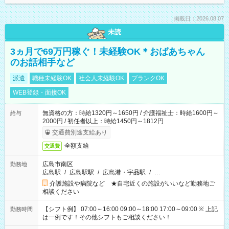
掲載日：2026.08.07
未読
3ヵ月で69万円稼ぐ！未経験OK＊おばあちゃん
のお話相手など
派遣
職種未経験OK
社会人未経験OK
ブランクOK
WEB登録・面接OK
無資格の方：時給1320円～1650円 / 介護福祉士：時給1600円～
給与
2000円 / 初任者以上：時給1450円～1812円
交通費別途支給あり
全額支給
交通費
広島市南区
勤務地
広島駅
/
広島駅駅
/
広島港・宇品駅
/
…
介護施設や病院など ★自宅近くの施設がいいなど勤務地ご
相談ください
【シフト例】 07:00～16:00 09:00～18:00 17:00～09:00 ※ 上記
勤務時間
は一例です！その他シフトもご相談ください！