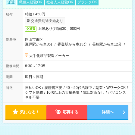
派遣
職種未経験OK
社会人未経験OK
ブランクOK
時給1,450円
給与
交通費別途支給あり
上限あり(月額)30、000円
交通費
岡山市東区
勤務地
瀬戸駅から車8分
/
香登駅から車13分
/
長船駅から車12分
/
…
大手化粧品製造メーカー
8:30～17:35
勤務時間
即日～長期
期間
日払いOK
/
履歴書不要
/
40～50代活躍中
/
副業・WワークOK
/
特徴
シフト勤務
/
10名以上の大量募集
/
電話対応なし
/
パソコンス
キル不要
気になる！
応募する
詳細へ