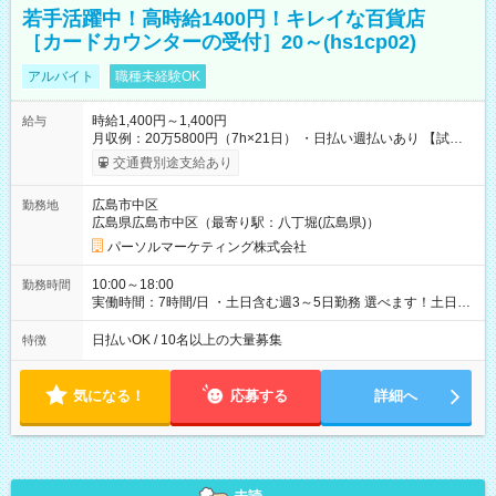
若手活躍中！高時給1400円！キレイな百貨店
［カードカウンターの受付］20～(hs1cp02)
アルバイト
職種未経験OK
時給1,400円～1,400円
給与
月収例：20万5800円（7h×21日） ・日払い週払いあり 【試用
期間】試用期間なし
交通費別途支給あり
広島市中区
勤務地
広島県広島市中区（最寄り駅：八丁堀(広島県)）
パーソルマーケティング株式会社
10:00～18:00
勤務時間
実働時間：7時間/日 ・土日含む週3～5日勤務 選べます！土日も
休みやすい！ ・残業は有りません！
日払いOK / 10名以上の大量募集
特徴
気になる！
応募する
詳細へ