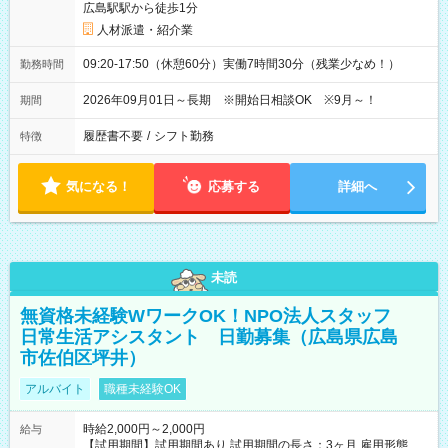
広島駅駅から徒歩1分
人材派遣・紹介業
09:20-17:50（休憩60分）実働7時間30分（残業少なめ！）
勤務時間
2026年09月01日～長期 ※開始日相談OK ※9月～！
期間
履歴書不要
/
シフト勤務
特徴
気になる！
応募する
詳細へ
未読
無資格未経験WワークOK！NPO法人スタッフ
日常生活アシスタント 日勤募集（広島県広島
市佐伯区坪井）
アルバイト
職種未経験OK
時給2,000円～2,000円
給与
【試用期間】試用期間あり 試用期間の長さ：3ヶ月 雇用形態、