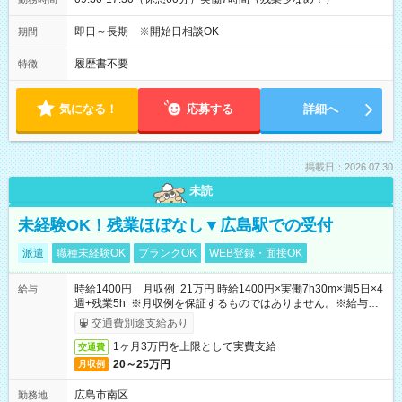
即日～長期 ※開始日相談OK
期間
履歴書不要
特徴
気になる！
応募する
詳細へ
掲載日：2026.07.30
未読
未経験OK！残業ほぼなし▼広島駅での受付
派遣
職種未経験OK
ブランクOK
WEB登録・面接OK
時給1400円 月収例 21万円 時給1400円×実働7h30m×週5日×4
給与
週+残業5h ※月収例を保証するものではありません。※給与即
受取りサービス利用可（利用条件有）
交通費別途支給あり
1ヶ月3万円を上限として実費支給
交通費
20～25万円
月収例
広島市南区
勤務地