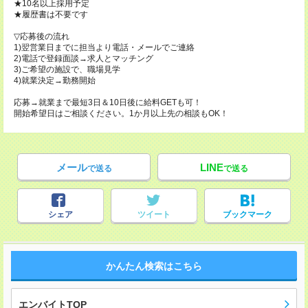
★10名以上採用予定
★履歴書は不要です
▽応募後の流れ
1)翌営業日までに担当より電話・メールでご連絡
2)電話で登録面談→求人とマッチング
3)ご希望の施設で、職場見学
4)就業決定→勤務開始
応募→就業まで最短3日＆10日後に給料GETも可！
開始希望日はご相談ください。1か月以上先の相談もOK！
メール
LINE
で送る
で送る
シェア
ツイート
ブックマーク
かんたん検索はこちら
エンバイトTOP