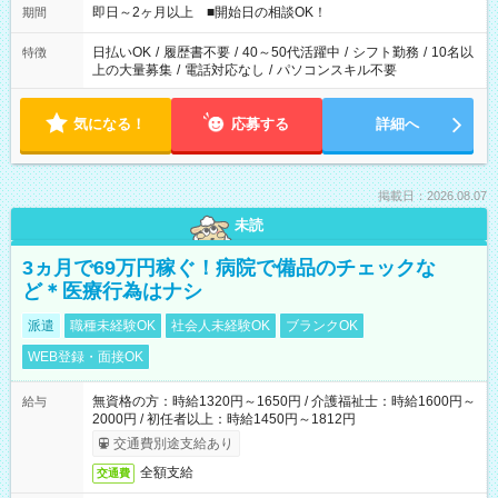
即日～2ヶ月以上 ■開始日の相談OK！
期間
日払いOK
/
履歴書不要
/
40～50代活躍中
/
シフト勤務
/
10名以
特徴
上の大量募集
/
電話対応なし
/
パソコンスキル不要
気になる！
応募する
詳細へ
掲載日：2026.08.07
未読
3ヵ月で69万円稼ぐ！病院で備品のチェックな
ど＊医療行為はナシ
派遣
職種未経験OK
社会人未経験OK
ブランクOK
WEB登録・面接OK
無資格の方：時給1320円～1650円 / 介護福祉士：時給1600円～
給与
2000円 / 初任者以上：時給1450円～1812円
交通費別途支給あり
全額支給
交通費