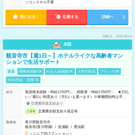
ソコンスキル不要
気になる！
応募する
詳細へ
掲載日：2026.08.04
未読
観音寺市【週1日～】ホテルライクな高齢者マン
ションで生活サポート
派遣
職種未経験OK
社会人未経験OK
大学生歓迎
ブランクOK
WEB登録・面接OK
無資格未経験：時給1250円～ 経験者：時給1350円～ ★日払
給与
い／週払い制度あり（月払いも選べます）※稼働開始時は手続き
完了次第のお支払いとなります。
交通費別途支給あり
交通費全額支給※規定有
交通費
香川県観音寺市
勤務地
観音寺(香川県)駅
/
箕浦駅
/
豊浜駅
＜シニア向けマンション＞