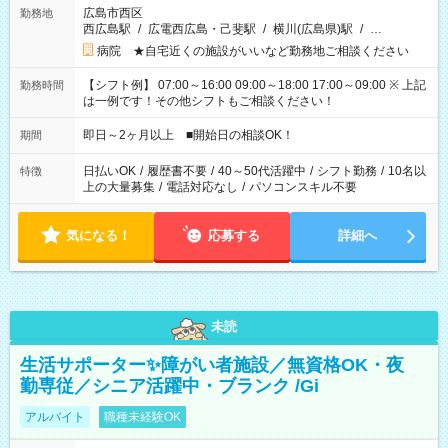
広島市西区
勤務地
西広島駅
/
広電西広島・己斐駅
/
横川(広島県)駅
/
…
病院 ★自宅近くの施設がいいなど勤務地ご相談ください
【シフト例】 07:00～16:00 09:00～18:00 17:00～09:00 ※ 上記
勤務時間
は一例です！その他シフトもご相談ください！
即日～2ヶ月以上 ■開始日の相談OK！
期間
日払いOK
/
履歴書不要
/
40～50代活躍中
/
シフト勤務
/
10名以
特徴
上の大量募集
/
電話対応なし
/
パソコンスキル不要
気になる！
応募する
詳細へ
未読
生活サポーター✨障がい者施設／無資格OK・夜
勤専従／シニア活躍中・ブランク /Gi
アルバイト
職種未経験OK