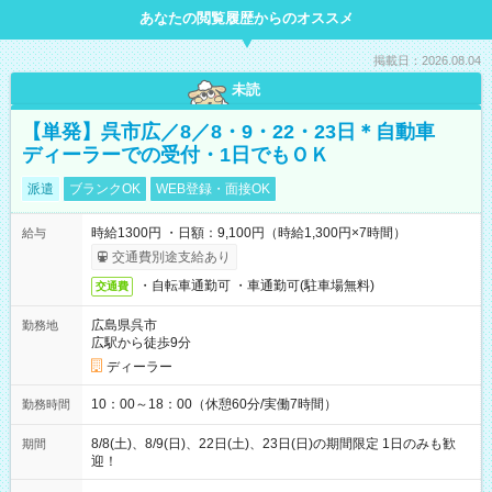
あなたの閲覧履歴からのオススメ
掲載日：2026.08.04
未読
【単発】呉市広／8／8・9・22・23日＊自動車
ディーラーでの受付・1日でもＯＫ
派遣
ブランクOK
WEB登録・面接OK
時給1300円 ・日額：9,100円（時給1,300円×7時間）
給与
交通費別途支給あり
・自転車通勤可 ・車通勤可(駐車場無料)
交通費
広島県呉市
勤務地
広駅から徒歩9分
ディーラー
10：00～18：00（休憩60分/実働7時間）
勤務時間
8/8(土)、8/9(日)、22日(土)、23日(日)の期間限定 1日のみも歓
期間
迎！