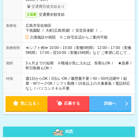
交通費別途支給あり
交通費全額支給
交通費
広島市安佐南区
勤務地
下祇園駅
/
大町(広島県)駅
/
安芸長束駅
/
…
介護施設や病院 ※ご自宅近辺からご案内可能
≪シフト例≫ 10:00～15:00（実働5時間） 12:00～17:00（実働
勤務時間
5時間） 17:00～翌10:00（実働15時間）など ご希望に応じて、
働く時間は調整できます！ お気軽に担当へ相談ください！
3ヵ月までの短期 ※職場が気に入れば、長期もOK！ ★急募！
期間
即日勤務もOK！
週1日からOK
/
日払いOK
/
履歴書不要
/
40～50代活躍中
/
副
特徴
業・WワークOK
/
シフト勤務
/
10名以上の大量募集
/
電話対応
なし
/
パソコンスキル不要
気になる！
応募する
詳細へ
未読