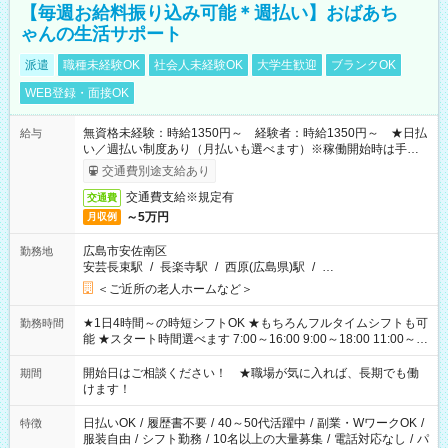
【毎週お給料振り込み可能＊週払い】おばあち
ゃんの生活サポート
派遣
職種未経験OK
社会人未経験OK
大学生歓迎
ブランクOK
WEB登録・面接OK
無資格未経験：時給1350円～ 経験者：時給1350円～ ★日払
給与
い／週払い制度あり（月払いも選べます）※稼働開始時は手続き
完了次第のお支払いとなります。
交通費別途支給あり
交通費支給※規定有
交通費
～5万円
月収例
広島市安佐南区
勤務地
安芸長束駅
/
長楽寺駅
/
西原(広島県)駅
/
…
＜ご近所の老人ホームなど＞
★1日4時間～の時短シフトOK ★もちろんフルタイムシフトも可
勤務時間
能 ★スタート時間選べます 7:00～16:00 9:00～18:00 11:00～
20:00 など 残業なし！ ※Wワークの場合、他のお仕事と合わせ
週40時間超の就業はご案内できません ※法令に基づき、週20時
開始日はご相談ください！ ★職場が気に入れば、長期でも働
期間
間以上勤務は社会保険への加入対象となります ※労働者派遣法
けます！
（日雇い派遣の原則禁止）により、短時間・短期間の就業はご
案内が難しい場合があります
日払いOK
/
履歴書不要
/
40～50代活躍中
/
副業・WワークOK
/
特徴
服装自由
/
シフト勤務
/
10名以上の大量募集
/
電話対応なし
/
パ