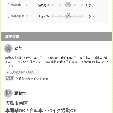
職場の様子
活気あり
しずか
仕事の仕方
テキパキ
コツコツ
募集情報
給与
無資格未経験：時給1300円～ 経験者：時給1350円～★日払い／週払い制
度あり（月払いも選べます）※稼働開始時は手続き完了次第のお支払いとな
ります。
交通費別途支給あり
交通費全額支給※規定有
交通費
勤務地
広島市南区
車通勤OK / 自転車・バイク通勤OK