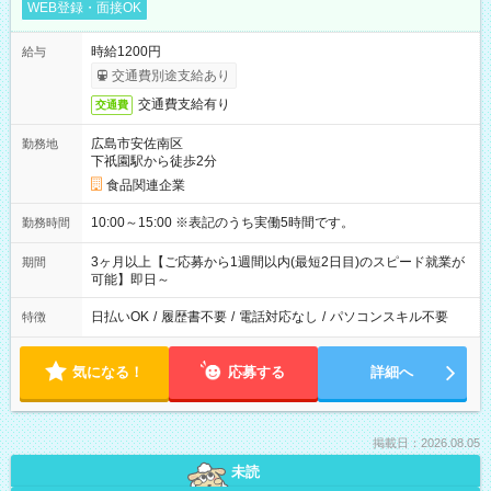
WEB登録・面接OK
時給1200円
給与
交通費別途支給あり
交通費支給有り
交通費
広島市安佐南区
勤務地
下祇園駅から徒歩2分
食品関連企業
10:00～15:00 ※表記のうち実働5時間です。
勤務時間
3ヶ月以上【ご応募から1週間以内(最短2日目)のスピード就業が
期間
可能】即日～
日払いOK
/
履歴書不要
/
電話対応なし
/
パソコンスキル不要
特徴
気になる！
応募する
詳細へ
掲載日：2026.08.05
未読