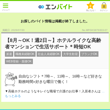
0
メニュー
気になる！
ログイン
お探しのバイト情報は掲載が終了しました。
掲載日 :2026
/
07
/
30
No.MPGKS879303-07
【8月～OK！週2日～】ホテルライクな高齢
者マンションで生活サポート＊時短OK
派遣
職種未経験OK
社会人未経験OK
大学生歓迎
ブランクOK
WEB登録・面接OK
自由なシフト＊7時～、11時～、16時～など好きな
勤務時間×好きな曜日で働く！
▼高級ホテルのようなキレイな職場で介護のお仕事！入居者さんは
...
もっとみる