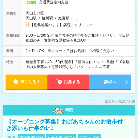
交通費規定内支給
交通費
岡山市北区
勤務地
岡山駅
/
柳川駅
/
庭瀬駅
/
…
【勤務地選べます】病院・クリニック
9:00～17:00など ※ご希望の時間帯をご相談ください。 ※日勤、
勤務時間
夜勤のみ、変則的な勤務等も相談OK！
2ヶ月～OK ※スタート日はお気軽にご相談ください！
期間
履歴書不要
/
40～50代活躍中
/
服装自由
/
シフト勤務
/
10名以
特徴
上の大量募集
/
電話対応なし
/
パソコンスキル不要
気になる！
応募する
詳細へ
掲載日：2026.08.05
未読
【オープニング募集】おばあちゃんのお散歩付
き添いも仕事の1つ
派遣
職種未経験OK
社会人未経験OK
ブランクOK