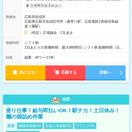
給与は本採用時と同じです。
交通費別途支給あり
広島市佐伯区
勤務地
広島県広島市佐伯区坪井（最寄り駅：広島電鉄2系統宮島線
楽々園駅）
（特定）広域協会 CILあき
シフト制
勤務時間
1日あたりの実働時間：最大8時間/日 シフト例 勤務時間（日
勤）・8時～18時 （実働時間8時間 待機休憩2時間）（日勤1回
あたりの給与 2万円）
副業・WワークOK
特徴
気になる！
応募する
詳細へ
未読
座り仕事！給与即払いOK！駅チカ！土日休み！
麺の袋詰め作業
派遣
職種未経験OK
社会人未経験OK
ブランクOK