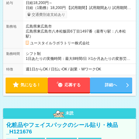
日給18,200円～
給与
日給（1勤務）18,200円 【試用期間】試用期間あり 試用期間の
長さ：3ヶ月 雇用形態、給与は本採用時と同じです。
交通費別途支給あり
広島県東広島市
勤務地
広島県東広島市八本松飯田6丁目1497番（最寄り駅：八本松
駅）
ユースタイルラボラトリー株式会社
シフト制
勤務時間
1日あたりの実働時間：最大8時間/日 ※1か月あたりの変形労働
制（週平均40時間以内） 夜勤：17:00-翌09:00（休憩2時間）
週1日からOK / 日払いOK / 副業・WワークOK
特徴
気になる！
応募する
詳細へ
未読
化粧品やフェイスパックのシール貼り・検品
_H121676