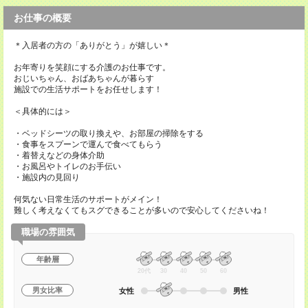
お仕事の概要
＊入居者の方の「ありがとう」が嬉しい＊
お年寄りを笑顔にする介護のお仕事です。
おじいちゃん、おばあちゃんが暮らす
施設での生活サポートをお任せします！
＜具体的には＞
・ベッドシーツの取り換えや、お部屋の掃除をする
・食事をスプーンで運んで食べてもらう
・着替えなどの身体介助
・お風呂やトイレのお手伝い
・施設内の見回り
何気ない日常生活のサポートがメイン！
難しく考えなくてもスグできることが多いので安心してくださいね！
職場の雰囲気
年齢層
20代
30
40
50
60
男女比率
女性
男性