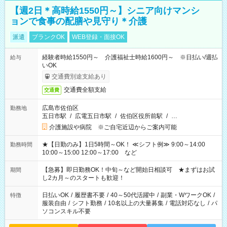
【週2日＊高時給1550円～】シニア向けマンシ
ョンで食事の配膳や見守り＊介護
派遣
ブランクOK
WEB登録・面接OK
経験者時給1550円～ 介護福祉士時給1600円～ ※日払い/週払
給与
いOK
交通費別途支給あり
交通費全額支給
交通費
広島市佐伯区
勤務地
五日市駅
/
広電五日市駅
/
佐伯区役所前駅
/
…
介護施設や病院 ※ご自宅近辺からご案内可能
★【日勤のみ】1日5時間～OK！ ≪シフト例≫ 9:00～14:00
勤務時間
10:00～15:00 12:00～17:00 など
【急募】即日勤務OK！中旬～など開始日相談可 ★まずはお試
期間
し2カ月～のスタートも歓迎！
日払いOK
/
履歴書不要
/
40～50代活躍中
/
副業・WワークOK
/
特徴
服装自由
/
シフト勤務
/
10名以上の大量募集
/
電話対応なし
/
パ
ソコンスキル不要