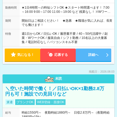
★1日4時間～の時短シフトOK ★スタート時間選べます！ 7:00
勤務時間
～16:00 9:00～17:00 11:00～19:00 など 残業なし！ ※Wワーク
の場合、他のお仕事と合わせ週40時間超の就業はご案内できま
せん ※法令に基づき、週20時間以上勤務は社会保険への加入対
開始日はご相談ください！ ★急募 ★職場が気に入れば、長期
期間
象となります ※労働者派遣法（日雇い派遣の原則禁止）によ
でも働けます！
り、短時間・短期間の就業はご案内が難しい場合があります
週1日からOK
/
日払いOK
/
履歴書不要
/
40～50代活躍中
/
副
特徴
業・WワークOK
/
服装自由
/
シフト勤務
/
10名以上の大量募
集
/
電話対応なし
/
パソコンスキル不要
気になる！
応募する
詳細へ
掲載日：2026.08.03
未読
＼空いた時間で働く！／日払いOK×1勤務2.8万
円も可！施設での見回りなど
派遣
ブランクOK
WEB登録・面接OK
時給1550円～ 夜勤時給1880円～ 日収2.8万円～（夜勤時給
給与
1880円×15h）