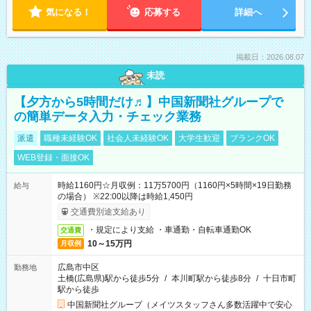
気になる！
応募する
詳細へ
掲載日：2026.08.07
未読
【夕方から5時間だけ♬】中国新聞社グループで
の簡単データ入力・チェック業務
派遣
職種未経験OK
社会人未経験OK
大学生歓迎
ブランクOK
WEB登録・面接OK
時給1160円☆月収例：11万5700円（1160円×5時間×19日勤務
給与
の場合） ※22:00以降は時給1,450円
交通費別途支給あり
・規定により支給 ・車通勤・自転車通勤OK
交通費
10～15万円
月収例
広島市中区
勤務地
土橋(広島県)駅から徒歩5分
/
本川町駅から徒歩8分
/
十日市町
駅から徒歩
中国新聞社グループ（メイツスタッフさん多数活躍中で安心