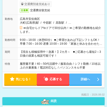
交通費別途支給あり
交通費全額支給
交通費
広島市安佐南区
勤務地
大町(広島県)駅
/
中筋駅
/
高取駅
/
…
≪自宅からドアtoドアで30分以内！≫ご希望の勤務地を紹介
します。
9:00～18:00（休憩60分） ■ご希望があれば下記シフトもOK！
勤務時間
早番 7:00～16:00 遅番 10:00～19:00 「家族と休みを合わせた
い」 「余裕を持って夕飯の準備がしたい」 「できれば残業はし
たくない」 など、ご希望を教えてくださいね。 ※Wワーク希望
【現在も積極採用中！急募！】2カ月～ ■ご応募から最短2～3
期間
の方へ 今ご覧のお仕事で希望する勤務時間と、もう1つのお仕事
日後の就業も相談可能です！
の勤務時間。 合計で週40時間を超える場合は応募できません。
履歴書不要
/
40～50代活躍中
/
服装自由
/
シフト勤務
/
10名以
特徴
上の大量募集
/
電話対応なし
/
パソコンスキル不要
気になる！
応募する
詳細へ
掲載日：2026.08.02
未読