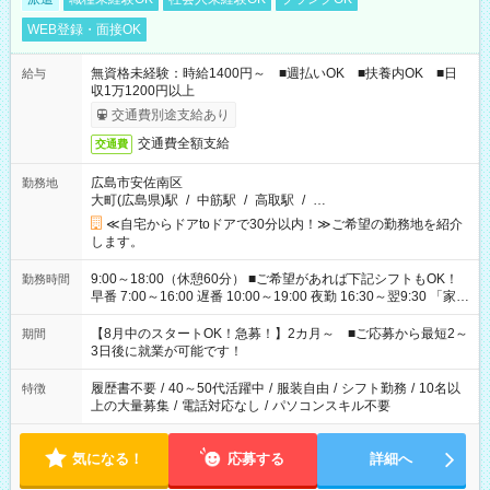
WEB登録・面接OK
無資格未経験：時給1400円～ ■週払いOK ■扶養内OK ■日
給与
収1万1200円以上
交通費別途支給あり
交通費全額支給
交通費
広島市安佐南区
勤務地
大町(広島県)駅
/
中筋駅
/
高取駅
/
…
≪自宅からドアtoドアで30分以内！≫ご希望の勤務地を紹介
します。
9:00～18:00（休憩60分） ■ご希望があれば下記シフトもOK！
勤務時間
早番 7:00～16:00 遅番 10:00～19:00 夜勤 16:30～翌9:30 「家族
と休みを合わせたい」 「余裕を持って夕飯の準備がしたい」
「できれば残業はしたくない」 など、ご希望を教えてください
【8月中のスタートOK！急募！】2カ月～ ■ご応募から最短2～
期間
ね。 ※Wワーク希望の方へ 今ご覧のお仕事で希望する勤務時間
3日後に就業が可能です！
と、もう1つのお仕事の勤務時間。 合計で週40時間を超える場
合は応募できません。
履歴書不要
/
40～50代活躍中
/
服装自由
/
シフト勤務
/
10名以
特徴
上の大量募集
/
電話対応なし
/
パソコンスキル不要
気になる！
応募する
詳細へ