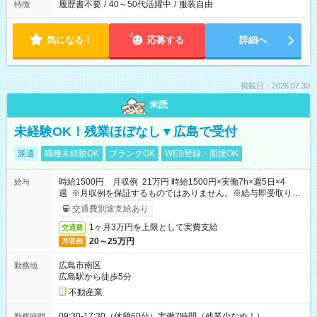
履歴書不要
/
40～50代活躍中
/
服装自由
特徴
気になる！
応募する
詳細へ
掲載日：2026.07.30
未読
未経験OK！残業ほぼなし▼広島で受付
派遣
職種未経験OK
ブランクOK
WEB登録・面接OK
時給1500円 月収例 21万円 時給1500円×実働7h×週5日×4
給与
週 ※月収例を保証するものではありません。※給与即受取りサ
ービス利用可（利用条件有）
交通費別途支給あり
1ヶ月3万円を上限として実費支給
交通費
20～25万円
月収例
広島市南区
勤務地
広島駅から徒歩5分
不動産業
09:30-17:30（休憩60分）実働7時間（残業少なめ！）
勤務時間