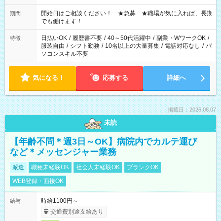
の場合、他のお仕事と合わせ週40時間超の就業はご案内できま
せん ※法令に基づき、週20時間以上勤務は社会保険への加入対
開始日はご相談ください！ ★急募 ★職場が気に入れば、長期
期間
象となります ※労働者派遣法（日雇い派遣の原則禁止）によ
でも働けます！
り、短時間・短期間の就業はご案内が難しい場合があります
日払いOK
/
履歴書不要
/
40～50代活躍中
/
副業・WワークOK
/
特徴
服装自由
/
シフト勤務
/
10名以上の大量募集
/
電話対応なし
/
パ
ソコンスキル不要
気になる！
応募する
詳細へ
掲載日：2026.08.07
未読
【年齢不問＊週3日～OK】病院内でカルテ運び
など＊メッセンジャー業務
派遣
職種未経験OK
社会人未経験OK
ブランクOK
WEB登録・面接OK
時給1100円～
給与
交通費別途支給あり