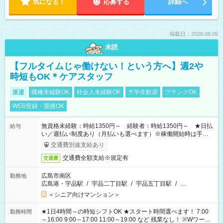
気になる！
応募する
詳細へ
掲載日：2026.08.05
未読
【フルタイムじゃ働けない！という方へ】週2や
時短もOK＊ケアスタッフ
派遣
職種未経験OK
社会人未経験OK
大学生歓迎
ブランクOK
WEB登録・面接OK
無資格未経験：時給1350円～ 経験者：時給1350円～ ★日払
給与
い／週払い制度あり（月払いも選べます）※稼働開始時は手続き
完了次第のお支払いとなります。
交通費別途支給あり
交通費全額支給※規定有
交通費
広島市南区
勤務地
広島港・宇品駅
/
宇品二丁目駅
/
宇品五丁目駅
/
…
＜シニア向けマンション＞
★1日4時間～の時短シフトOK ★スタート時間選べます！ 7:00
勤務時間
～16:00 9:00～17:00 11:00～19:00 など 残業なし！ ※Wワーク