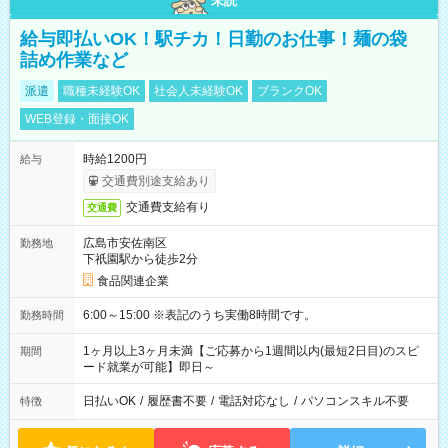
未読
給与即払いOK！駅チカ！日勤のお仕事！麺の袋
詰め作業など
派遣
職種未経験OK
社会人未経験OK
ブランクOK
WEB登録・面接OK
時給1200円
給与
交通費別途支給あり
交通費支給有り
交通費
広島市安佐南区
勤務地
下祇園駅から徒歩2分
食品関連企業
6:00～15:00 ※表記のうち実働8時間です。
勤務時間
1ヶ月以上3ヶ月未満【ご応募から1週間以内(最短2日目)のスピ
期間
ード就業が可能】即日～
日払いOK
/
履歴書不要
/
電話対応なし
/
パソコンスキル不要
特徴