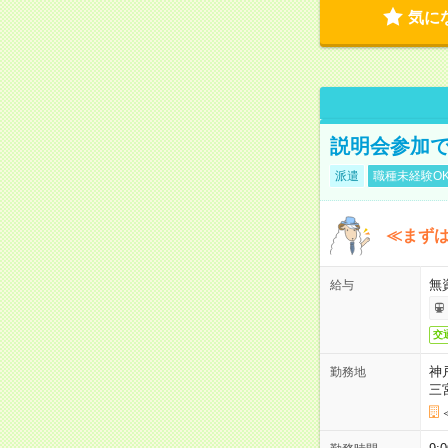
気に
説明会参加で
派遣
職種未経験O
≪まずは
無
給与
交
神
勤務地
三