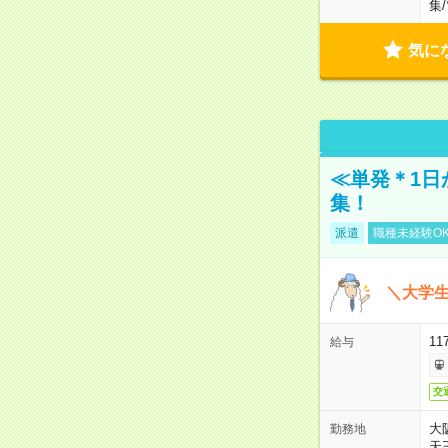
集
/
気に
≪単発＊1日
集！
派遣
職種未経験O
＼大学生
11
給与
交
大
勤務地
天