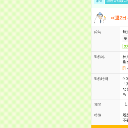
派遣
職種未経験O
≪週2日
無
給与
交
神
勤務地
垂
9:
勤務時間
「
な
も
【
期間
履
特徴
不