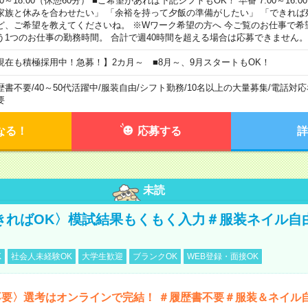
00～18:00（休憩60分） ■ご希望があれば下記シフトもOK！ 早番 7:00～16:00 遅
家族と休みを合わせたい」 「余裕を持って夕飯の準備がしたい」 「できれば
ど、ご希望を教えてくださいね。 ※Wワーク希望の方へ 今ご覧のお仕事で希
う1つのお仕事の勤務時間。 合計で週40時間を超える場合は応募できません。
現在も積極採用中！急募！】2カ月～ ■8月～、9月スタートもOK！
歴書不要
/
40～50代活躍中
/
服装自由
/
シフト勤務
/
10名以上の大量募集
/
電話対応
要
なる！
応募する
詳
未読
きればOK〉模試結果もくもく入力＃服装ネイル自
K
社会人未経験OK
大学生歓迎
ブランクOK
WEB登録・面接OK
不要〉選考はオンラインで完結！ ＃履歴書不要＃服装＆ネイル