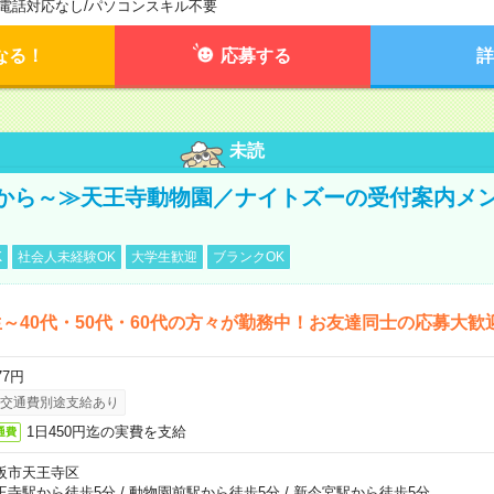
電話対応なし
/
パソコンスキル不要
なる！
応募する
詳
未読
から～≫天王寺動物園／ナイトズーの受付案内メ
K
社会人未経験OK
大学生歓迎
ブランクOK
～40代・50代・60代の方々が勤務中！お友達同士の応募大歓
77円
交通費別途支給あり
1日450円迄の実費を支給
通費
阪市天王寺区
王寺駅から徒歩5分
/
動物園前駅から徒歩5分
/
新今宮駅から徒歩5分