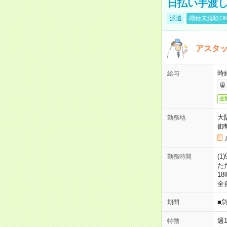
日払い手渡
派遣
職種未経験O
アスタッ
時給
給与
交
大
勤務地
御
(1
勤務時間
た
18
全
■
期間
週
特徴