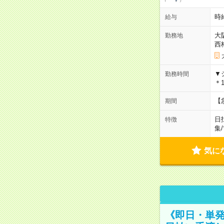
時給
給与
大
勤務地
西
▼
勤務時間
＊1
【
期間
日
特徴
集
/
気に
《即日・単発