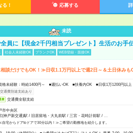
なる！
応募する
詳
未読
全員に【現金2千円相当プレゼント】生活のお手
K
社会人未経験OK
ブランクOK
WEB登録・面接OK
相談だけでもOK！≫日収1.1万円以上で週2日～＆土日休みも
資格未経験：時給1400円～ ■週払いOK ■扶養内OK ■日収1万1200円以上
交通費別途支給あり
交通費全額支給
通費
戸市中央区
宮(神戸新交通)駅
/
旧居留地・大丸前駅
/
三宮・花時計前駅
/
…
≪自宅からドアtoドアで30分以内！≫ご希望の勤務地を紹介します。