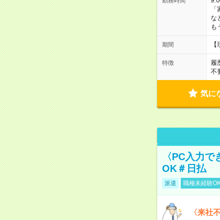
9:
勤務時間
「
な
も
【
期間
履
特徴
不
気に
〈PC入力で
OK＃日払
派遣
職種未経験O
〈来社