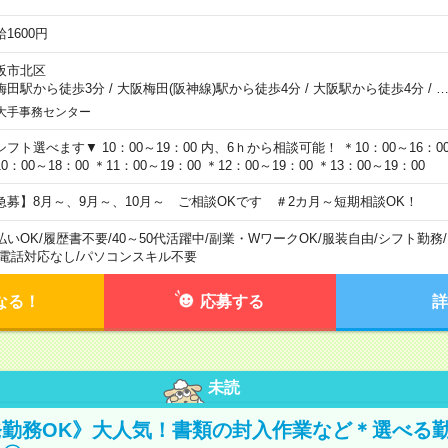
1600円
阪市北区
梅田駅から徒歩3分
/
大阪梅田(阪神線)駅から徒歩4分
/
大阪駅から徒歩4分
/
大手事務センター
シフト選べます▼ 10：00～19：00 内、6ｈから相談可能！ ＊10：00～16：00 
0：00～18：00 ＊11：00～19：00 ＊12：00～19：00 ＊13：00～19：00
急募】8月～、9月～、10月～ ご相談OKです ＃2カ月～短期相談OK！
払いOK
/
履歴書不要
/
40～50代活躍中
/
副業・WワークOK
/
服装自由
/
シフト勤務
/
電話対応なし
/
パソコンスキル不要
なる！
応募する
詳
未読
勤務OK》大人気！書類の封入作業など＊選べる