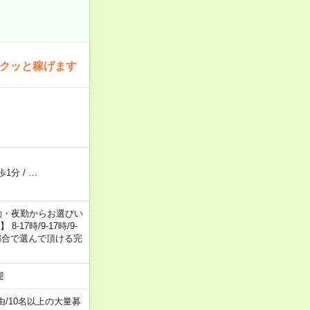
サクッと稼げます
歩1分
/
…
日勤・夕勤・夜勤からお選びい
7時/9-17時/9-
自身のご都合で選んで頂ける完
迎
由
/
10名以上の大量募