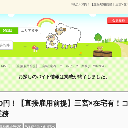
時給1450円！【直接雇用前提】三宮×在
会員登録
エリア変更
関西版
望条件
1450円！【直接雇用前提】三宮×在宅有！コールセンター業務(107948954）
お探しのバイト情報は掲載が終了しました。
50円！【直接雇用前提】三宮×在宅有！
業務
職種未経験OK
WEB登録・面接OK