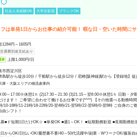
し〇
K
社会人未経験OK
大学生歓迎
ブランクOK
フは単発1日からお仕事の紹介可能！ 暇な日・空いた時間に
1284円～1605円
交通費別途支給あり
上限1,000円/日
通費
阪市西淀川区
幣島駅から徒歩10分
/
千船駅から徒歩12分
/
尼崎(阪神線)駅から【登録地】徒
兵庫・大阪エリアの物流倉庫内
)9:00～17:00※休憩1ｈ (2)17:30～21:30 (3)21:15～翌8:00※休憩1ｈ 
だけます！ ご希望に合わせて働けるお仕事です(*^^*) 【その他選べる勤務時間】 8-1
時/10-18時/11-21時/18-22時/20-翌4時/21-翌5時/22-翌6時/0-翌8時 ご
自由シフト！
急募■ド短期1日だけOK☆ ■単発OK ■週1～OK！ ■短期勤務歓迎 ■長期勤務歓
1日からOK
/
日払いOK
/
履歴書不要
/
40～50代活躍中
/
副業・WワークOK
/
服装自