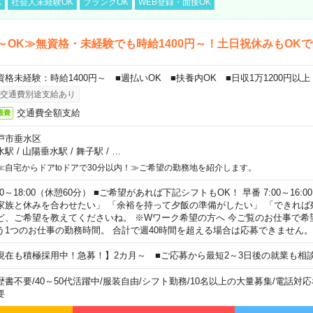
K
社会人未経験OK
ブランクOK
WEB登録・面接OK
～OK≫無資格・未経験でも時給1400円～！土日祝休みもOK
資格未経験：時給1400円～ ■週払いOK ■扶養内OK ■日収1万1200円以上
交通費別途支給あり
交通費全額支給
通費
戸市垂水区
水駅
/
山陽垂水駅
/
舞子駅
/
…
≪自宅からドアtoドアで30分以内！≫ご希望の勤務地を紹介します。
00～18:00（休憩60分） ■ご希望があれば下記シフトもOK！ 早番 7:00～16:00 遅
家族と休みを合わせたい」 「余裕を持って夕飯の準備がしたい」 「できれば
ど、ご希望を教えてくださいね。 ※Wワーク希望の方へ 今ご覧のお仕事で希
う1つのお仕事の勤務時間。 合計で週40時間を超える場合は応募できません。
現在も積極採用中！急募！】2カ月～ ■ご応募から最短2～3日後の就業も相
歴書不要
/
40～50代活躍中
/
服装自由
/
シフト勤務
/
10名以上の大量募集
/
電話対応
要