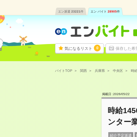
エン派遣
23221
件
エン バイト
28905
件
0
気になるリスト
保存した希
バイトTOP
関西
兵庫県
中央区
時給
掲載日 :
2026
/
05
/
22
時給14
ンター
紹介予定派遣