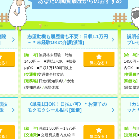
あなたの閲覧履歴からのおすすめ
病院
志望動機も履歴書も不要！日収1.1万円
説明
]
～＊未経験OKの介護[派遣]
プレ
[給 与]
無資格未経験：時給
[給 与]
1450円～ ■週払いOK ■扶養
1450円
なる！
気になる！
内OK ■日収1万1600円以上
内OK ■
[交通費]
交通費全額支給
[交通費]
[勤務地]
日進(愛知県)駅
/
赤池
[勤務地]
(愛知県)駅
/
米野木駅
(愛知県)
競技
《単発1日OK！日払い可》＊お菓子の
〈カ
派
モクモクシール貼り[派遣]
ッと
[給 与]
時給1,500円～1,875円
[給 与]
[交通費]
■ 交通費規定内支給 ※
[交通費]
なる！
気になる！