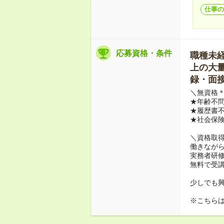
仕事の
応募資格・条件
職種未経験
上の大量募
録・面接
＼無資格＊
★年齢不問
★履歴書不
★社会保
＼資格取
働きながら
実務者研
無料で受
少しでも
※こちら