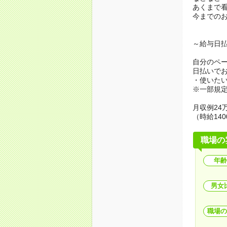
あくまで
今までの
～給与日
自分のペ
日払いで
・使いた
※一部規
月収例24万
（時給140
職場の
年齢
男女
職場の