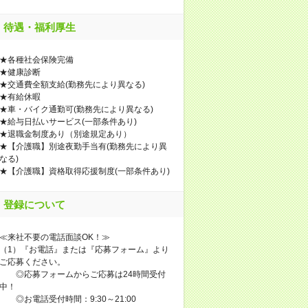
待遇・福利厚生
★各種社会保険完備
★健康診断
★交通費全額支給(勤務先により異なる)
★有給休暇
★車・バイク通勤可(勤務先により異なる)
★給与日払いサービス(一部条件あり)
★退職金制度あり（別途規定あり）
★【介護職】別途夜勤手当有(勤務先により異
なる)
★【介護職】資格取得応援制度(一部条件あり)
登録について
≪来社不要の電話面談OK！≫
（1）『お電話』または『応募フォーム』より
ご応募ください。
◎応募フォームからご応募は24時間受付
中！
◎お電話受付時間：9:30～21:00