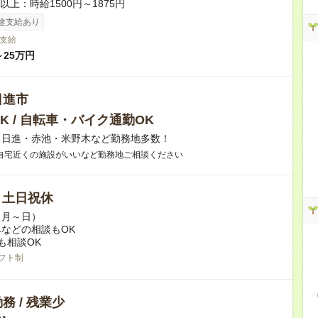
者以上：時給1500円～1875円
途支給あり
支給
～25万円
日進市
K / 自転車・バイク通勤OK
】日進・赤池・米野木など勤務地多数！
自宅近くの施設がいいなど勤務地ご相談ください
/ 土日祝休
（月～日）
などの相談もOK
も相談OK
フト制
務 / 残業少