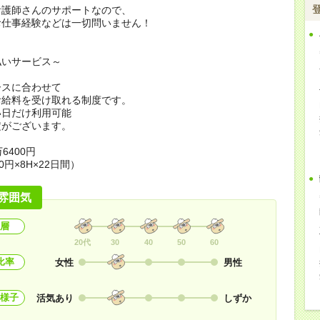
看護師さんのサポートなので、
お仕事経験などは一切問いません！
払いサービス～
ースに合わせて
お給料を受け取れる制度です。
い日だけ利用可能
定がございます。
6400円
0円×8H×22日間）
雰囲気
層
20代
30
40
50
60
比率
女性
男性
様子
活気あり
しずか