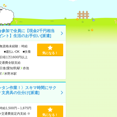
会参加で全員に【現金2千円相当
ゼント】生活のお手伝い[派遣]
無資格未経験：時給
～ ■週払いOK ■扶養
気になる！
日収1万1600円以上
交通費全額支給
日進(愛知県)駅
/
赤池
駅
/
米野木駅
ンタン作業！〉スキマ時間にサク
＊文房具の仕分け[派遣]
時給1,500円～1,875円
■ 交通費規定内支給 ※
気になる！