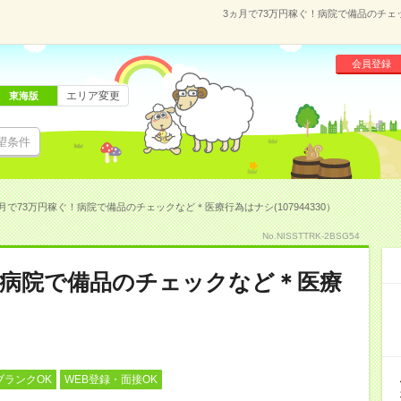
3ヵ月で73万円稼ぐ！病院で備品のチェッ
会員登録
エリア変更
東海版
望条件
月で73万円稼ぐ！病院で備品のチェックなど＊医療行為はナシ(107944330）
No.NISSTTRK-2BSG54
！病院で備品のチェックなど＊医療
ブランクOK
WEB登録・面接OK