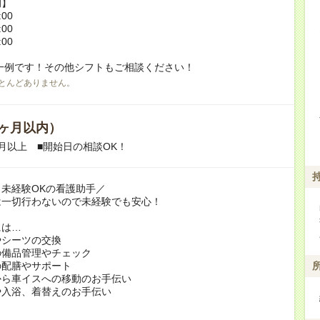
例】
:00
:00
:00
一例です！その他シフトもご相談ください！
とんどありません。
ヶ月以内）
月以上 ■開始日の相談OK！
未経験OKの看護助手／
は一切行わないので未経験でも安心！
には…
やシーツの交換
の備品管理やチェック
の配膳やサポート
から車イスへの移動のお手伝い
や入浴、着替えのお手伝い