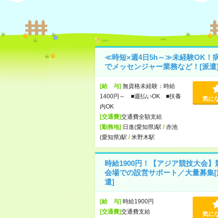
≪時短×週4日5h～≫未経験OK！
でメッセンジャー業務など！[派遣
[給 与]
無資格未経験：時給
1400円～ ■週払いOK ■扶養
気に
内OK
[交通費]
交通費全額支給
[勤務地]
日進(愛知県)駅
/
赤池
(愛知県)駅
/
米野木駅
時給1900円！【アジア競技大会】
会場での設営サポート／大量募集[
遣]
[給 与]
時給1900円
[交通費]
交通費支給
気に