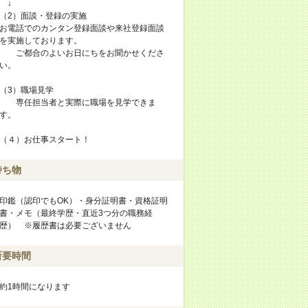
↓
（2）面談・登録の実施
お電話でのカンタン登録面談や来社登録面談
を実施しております。
ご都合のよいお日にちをお聞かせくださ
い。
（3）職場見学
専任担当者と実際に職場を見学できま
す。
（４）お仕事スタート！
持ち物
印鑑（認印でもOK）・身分証明書・資格証明
書・メモ（最終学歴・直近3つ分の職務経
歴） ※履歴書は必要ございません
所要時間
約1時間になります