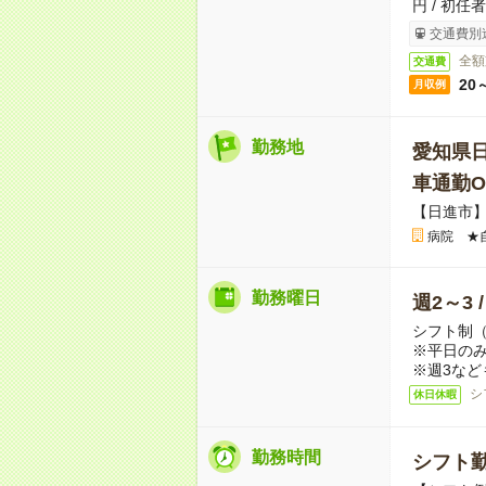
円 / 初任
交通費別
全額
交通費
20
月収例
勤務地
愛知県
車通勤O
【日進市
病院 ★
勤務曜日
週2～3 
シフト制
※平日のみ
※週3など
シ
休日休暇
勤務時間
シフト勤