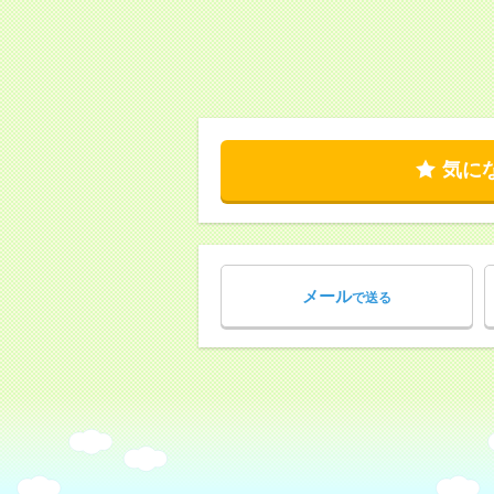
気に
メール
で送る