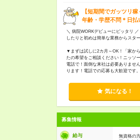
【短期間でガッツリ稼
年齢・学歴不問＊日払
＼ 病院WORKデビューにピッタリ
したりと初めは簡単な業務からスタ
▼まずは試しに2カ月～OK！「家か
たの希望をご相談ください！ニッソ
電話で！面倒な来社は必要ありません
ります！電話での応募も大歓迎です
気になる！
募集情報
給与
無資格の方：