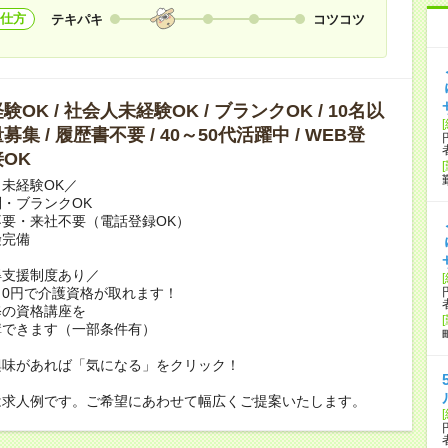
仕方
テキパキ
コツコツ
OK / 社会人未経験OK / ブランクOK / 10名以
集 / 履歴書不要 / 40～50代活躍中 / WEB登
OK
未経験OK／
・ブランクOK
要・来社不要（電話登録OK）
険完備
得支援制度あり／
0円で介護資格が取れます！
修の資格講座を
講できます（一部条件有）
興味があれば「気になる」をクリック！
は求人例です。ご希望にあわせて幅広くご提案いたします。