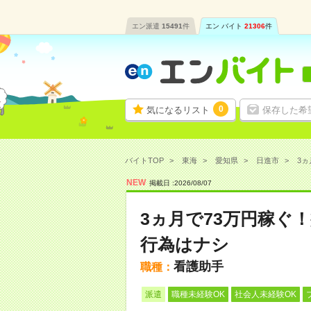
エン派遣
15491
件
エン バイト
21306
件
0
気になるリスト
保存した希
バイトTOP
東海
愛知県
日進市
3ヵ
NEW
掲載日 :
2026
/
08
/
07
3ヵ月で73万円稼ぐ
行為はナシ
看護助手
職種：
派遣
職種未経験OK
社会人未経験OK