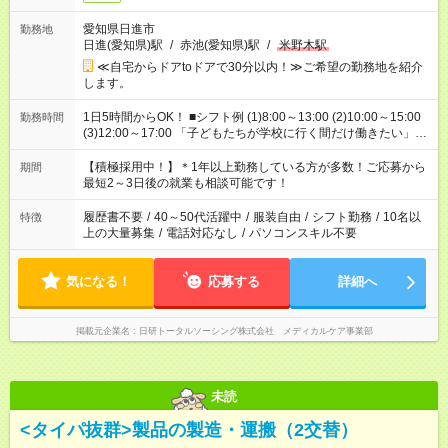
愛知県日進市
勤務地
日進(愛知県)駅
/
赤池(愛知県)駅
/
米野木駅
≪自宅からドアtoドアで30分以内！≫ご希望の勤務地を紹介
します。
1日5時間からOK！ ■シフト例 (1)8:00～13:00 (2)10:00～15:00
勤務時間
(3)12:00～17:00 「子どもたちが学校に行く間だけ働きたい」
「余裕を持って夕飯の準備がしたい」 「午前中は働いて、午後
はプライベートの時間にしたい」 など、ご希望を教えてくださ
【積極採用中！】＊1年以上勤務している方が多数！ご応募から
期間
いね。 ※Wワーク希望の方へ 今ご覧のお仕事で希望する勤務時
最短2～3日後の就業も相談可能です！
間と、もう1つのお仕事の勤務時間。 合計で週40時間を超える
場合は応募できません。
履歴書不要
/
40～50代活躍中
/
服装自由
/
シフト勤務
/
10名以
特徴
上の大量募集
/
電話対応なし
/
パソコンスキル不要
気になる！
応募する
詳細へ
掲載元企業名
日研トータルソーシング株式会社 メディカルケア事業部
未読
<タイパ抜群>製品の製造・運搬（2交替）