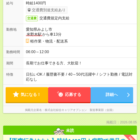
時給1400円
給与
交通費別途支給あり
交通費規定内支給
交通費
愛知県みよし市
勤務地
米野木駅
から車13分
軽作業・物流・配送系
06:00～12:00
勤務時間
長期でお仕事できる方、大歓迎！
期間
日払いOK
/
履歴書不要
/
40～50代活躍中
/
シフト勤務
/
電話対
特徴
応なし
気になる！
応募する
詳細へ
掲載元企業名
株式会社綜合キャリアオプション 製造事業部（全国）
掲載日：2026.08.05
未読
NEW