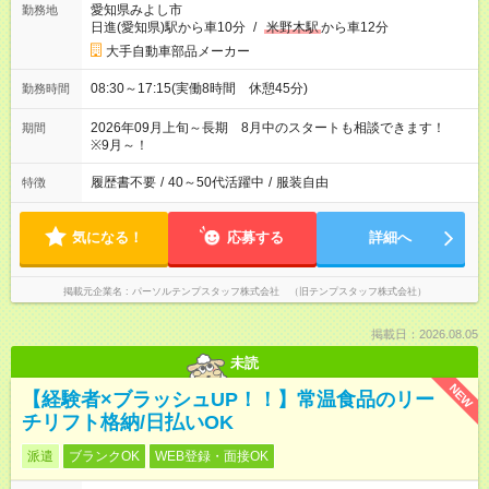
愛知県みよし市
勤務地
日進(愛知県)駅から車10分
/
米野木駅
から車12分
大手自動車部品メーカー
08:30～17:15(実働8時間 休憩45分)
勤務時間
2026年09月上旬～長期 8月中のスタートも相談できます！
期間
※9月～！
履歴書不要
/
40～50代活躍中
/
服装自由
特徴
気になる！
応募する
詳細へ
掲載元企業名
パーソルテンプスタッフ株式会社 （旧テンプスタッフ株式会社）
掲載日：2026.08.05
未読
NEW
【経験者×ブラッシュUP！！】常温食品のリー
チリフト格納/日払いOK
派遣
ブランクOK
WEB登録・面接OK