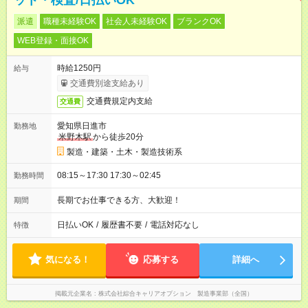
ット・検査/日払いOK
派遣
職種未経験OK
社会人未経験OK
ブランクOK
WEB登録・面接OK
時給1250円
給与
交通費別途支給あり
交通費規定内支給
交通費
愛知県日進市
勤務地
米野木駅
から徒歩20分
製造・建築・土木・製造技術系
08:15～17:30 17:30～02:45
勤務時間
長期でお仕事できる方、大歓迎！
期間
日払いOK
/
履歴書不要
/
電話対応なし
特徴
気になる！
応募する
詳細へ
掲載元企業名
株式会社綜合キャリアオプション 製造事業部（全国）