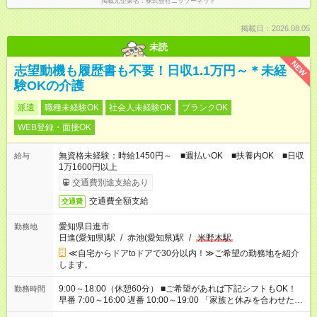
掲載元企業名
株式会社ニッソーネット
掲載日：2026.08.05
未読
NEW
志望動機も履歴書も不要！日収1.1万円～＊未経
験OKの介護
派遣
職種未経験OK
社会人未経験OK
ブランクOK
WEB登録・面接OK
無資格未経験：時給1450円～ ■週払いOK ■扶養内OK ■日収
給与
1万1600円以上
交通費別途支給あり
交通費全額支給
交通費
愛知県日進市
勤務地
日進(愛知県)駅
/
赤池(愛知県)駅
/
米野木駅
≪自宅からドアtoドアで30分以内！≫ご希望の勤務地を紹介
します。
9:00～18:00（休憩60分） ■ご希望があれば下記シフトもOK！
勤務時間
早番 7:00～16:00 遅番 10:00～19:00 「家族と休みを合わせた
い」 「余裕を持って夕飯の準備がしたい」 「できれば残業はし