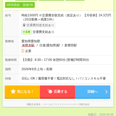
WEB登録・面接OK
時給1500円 ※交通費全額支給（規定あり） 【月収例】24.3万円
給与
（20日勤務＋残業10h）
交通費別途支給あり
交通費支給あり
交通費
愛知県愛知郡
勤務地
米野木駅
/
日進(愛知県)駅
/
新豊田駅
企業
【日勤】 8:30～17:00 休憩60分 [実働]7時間30分
勤務時間
2026年8月上旬～長期
期間
日払いOK
/
履歴書不要
/
電話対応なし
/
パソコンスキル不要
特徴
気になる！
応募する
詳細へ
掲載元企業名
パーソルファクトリーパートナーズ株式会社
掲載日：2026.08.06