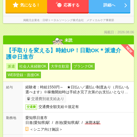
気になる！
応募する
詳細へ
掲載元企業名
日研トータルソーシング株式会社 メディカルケア事業部
掲載日：2026.08.06
未読
NEW
【手取りを変える】時給UP！日勤OK＊派遣介
護＠日進市
派遣
社会人未経験OK
大学生歓迎
ブランクOK
WEB登録・面接OK
経験者：時給1550円～ ★日払い／週払い制度あり（月払いも
給与
選べます）※稼働開始時は手続き完了次第のお支払いとなりま
す。
交通費別途支給あり
交通費全額支給※規定有
交通費
愛知県日進市
勤務地
日進(愛知県)駅
/
赤池(愛知県)駅
/
米野木駅
＜シニア向け施設＞