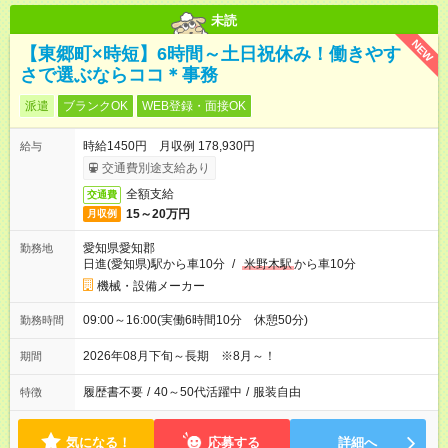
未読
NEW
【東郷町×時短】6時間～土日祝休み！働きやす
さで選ぶならココ＊事務
派遣
ブランクOK
WEB登録・面接OK
時給1450円 月収例 178,930円
給与
交通費別途支給あり
全額支給
交通費
15～20万円
月収例
愛知県愛知郡
勤務地
日進(愛知県)駅から車10分
/
米野木駅
から車10分
機械・設備メーカー
09:00～16:00(実働6時間10分 休憩50分)
勤務時間
2026年08月下旬～長期 ※8月～！
期間
履歴書不要
/
40～50代活躍中
/
服装自由
特徴
気になる！
応募する
詳細へ