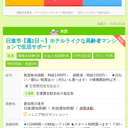
掲載元企業名
パーソルテンプスタッフ株式会社 （旧テンプスタッフ株式会社）
掲載日：2026.08.06
未読
NEW
日進市【週2日～】ホテルライクな高齢者マンシ
ョンで生活サポート
派遣
職種未経験OK
社会人未経験OK
大学生歓迎
ブランクOK
WEB登録・面接OK
無資格未経験：時給1300円～ 経験者：時給1550円～ ★日払
給与
い／週払い制度あり（月払いも選べます）※稼働開始時は手続き
完了次第のお支払いとなります。
交通費別途支給あり
交通費全額支給※規定有
交通費
愛知県日進市
勤務地
日進(愛知県)駅
/
赤池(愛知県)駅
/
米野木駅
＜シニア向けマンション＞
★1日6時間～の時短シフトOK ★スタート時間選べます！ 7:00～
勤務時間