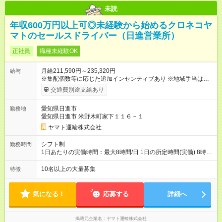
未読
年収600万円以上可◎未経験から始めるクロネコヤ
マトのセールスドライバー（日進営業所）
正社員
職種未経験OK
月給211,590円～235,320円
給与
※集配個数等に応じた追加インセンティブあり ※地域手当は居住
地によって異なる 加えて、インセンティブ・超勤手当・通勤手
交通費別途支給あり
当・扶養手当など各種手当が充実しています。 【試用期間】試
用期間あり 試用期間の長さ：9ヶ月 雇用形態、給与は本採用時
愛知県日進市
勤務地
と同じです。
愛知県日進市 米野木町家下１１６－１
ヤマト運輸株式会社
シフト制
勤務時間
1日あたりの実働時間：最大8時間/日 1日の所定時間(実働) 8時
間 週所定40時間 月間所定時間 165時間（残業時間25時間程
度） 年間所定時間 1，976時間（残業時間300時間程度） 【シ
10名以上の大量募集
特徴
フト例】 8:00~19:00／8:00~21:00など 休憩60分 ※就業時間は
勤務交番表(シフト制／15日締め)により定める ※法定労働時間に
よる管理
気になる！
応募する
詳細へ
掲載元企業名
ヤマト運輸株式会社