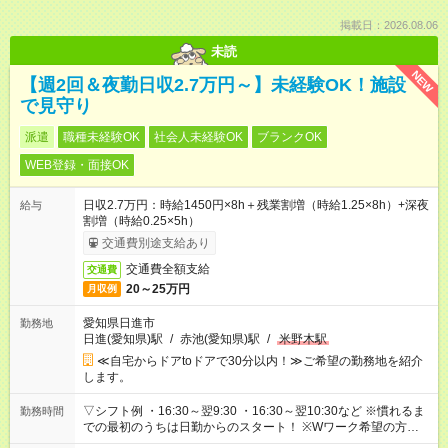
掲載日：2026.08.06
未読
NEW
【週2回＆夜勤日収2.7万円～】未経験OK！施設
で見守り
派遣
職種未経験OK
社会人未経験OK
ブランクOK
WEB登録・面接OK
日収2.7万円：時給1450円×8h＋残業割増（時給1.25×8h）+深夜
給与
割増（時給0.25×5h）
交通費別途支給あり
交通費全額支給
交通費
20～25万円
月収例
愛知県日進市
勤務地
日進(愛知県)駅
/
赤池(愛知県)駅
/
米野木駅
≪自宅からドアtoドアで30分以内！≫ご希望の勤務地を紹介
します。
▽シフト例 ・16:30～翌9:30 ・16:30～翌10:30など ※慣れるま
勤務時間
での最初のうちは日勤からのスタート！ ※Wワーク希望の方へ
今ご覧のお仕事で希望する勤務時間と、もう1つのお仕事の勤務