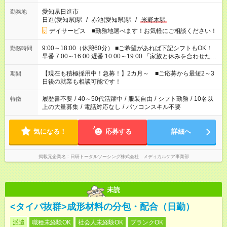
愛知県日進市
勤務地
日進(愛知県)駅
/
赤池(愛知県)駅
/
米野木駅
デイサービス ■勤務地選べます！お気軽にご相談ください！
9:00～18:00（休憩60分） ■ご希望があれば下記シフトもOK！
勤務時間
早番 7:00～16:00 遅番 10:00～19:00 「家族と休みを合わせた
い」 「余裕を持って夕飯の準備がしたい」 「できれば残業はし
たくない」 など、ご希望を教えてくださいね。 ※Wワーク希望
【現在も積極採用中！急募！】2カ月～ ■ご応募から最短2～3
期間
の方へ 今ご覧のお仕事で希望する勤務時間と、もう1つのお仕事
日後の就業も相談可能です！
の勤務時間。 合計で週40時間を超える場合は応募できません。
履歴書不要
/
40～50代活躍中
/
服装自由
/
シフト勤務
/
10名以
特徴
上の大量募集
/
電話対応なし
/
パソコンスキル不要
気になる！
応募する
詳細へ
掲載元企業名
日研トータルソーシング株式会社 メディカルケア事業部
未読
<タイパ抜群>成形材料の分包・配合（日勤）
派遣
職種未経験OK
社会人未経験OK
ブランクOK