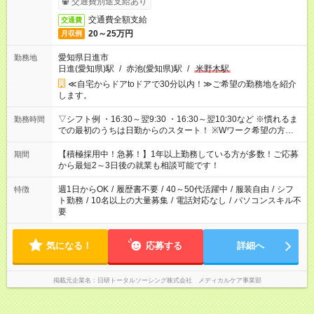
交通費別途支給あり
交通費全額支給
交通費
20～25万円
月収例
愛知県日進市
勤務地
日進(愛知県)駅
/
赤池(愛知県)駅
/
米野木駅
≪自宅からドアtoドアで30分以内！≫ご希望の勤務地を紹介
します。
▽シフト例 ・16:30～翌9:30 ・16:30～翌10:30など ※慣れるま
勤務時間
での最初のうちは日勤からのスタート！ ※Wワーク希望の方へ
今ご覧のお仕事で希望する勤務時間と、もう1つのお仕事の勤務
時間。 合計で週40時間を超える場合は応募できません。
【積極採用中！急募！】1年以上勤務している方が多数！ご応募
期間
から最短2～3日後の就業も相談可能です！
週1日からOK
/
履歴書不要
/
40～50代活躍中
/
服装自由
/
シフ
特徴
ト勤務
/
10名以上の大量募集
/
電話対応なし
/
パソコンスキル不
要
気になる！
応募する
詳細へ
掲載元企業名
日研トータルソーシング株式会社 メディカルケア事業部