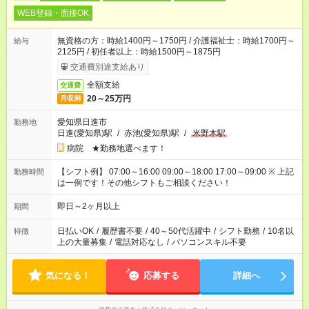
WEB登録・面接OK
無資格の方：時給1400円～1750円 / 介護福祉士：時給1700円～
給与
2125円 / 初任者以上：時給1500円～1875円
交通費別途支給あり
全額支給
交通費
20～25万円
月収例
愛知県日進市
勤務地
日進(愛知県)駅
/
赤池(愛知県)駅
/
米野木駅
病院 ★勤務地選べます！
【シフト例】 07:00～16:00 09:00～18:00 17:00～09:00 ※ 上記
勤務時間
は一例です！その他シフトもご相談ください！
即日～2ヶ月以上
期間
日払いOK
/
履歴書不要
/
40～50代活躍中
/
シフト勤務
/
10名以
特徴
上の大量募集
/
電話対応なし
/
パソコンスキル不要
気になる！
応募する
詳細へ