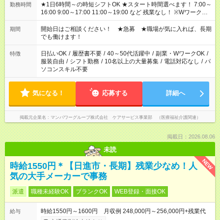
★1日6時間～の時短シフトOK ★スタート時間選べます！ 7:00～
勤務時間
16:00 9:00～17:00 11:00～19:00 など 残業なし！ ※Wワークの
場合、他のお仕事と合わせ週40時間超の就業はご案内できませ
ん ※法令に基づき、週20時間以上勤務は社会保険への加入対象
開始日はご相談ください！ ★急募 ★職場が気に入れば、長期
期間
となります ※労働者派遣法（日雇い派遣の原則禁止）により、
でも働けます！
短時間・短期間の就業はご案内が難しい場合があります
日払いOK
/
履歴書不要
/
40～50代活躍中
/
副業・WワークOK
/
特徴
服装自由
/
シフト勤務
/
10名以上の大量募集
/
電話対応なし
/
パ
ソコンスキル不要
気になる！
応募する
詳細へ
掲載元企業名
マンパワーグループ株式会社 ケアサービス事業部 （医療福祉介護関連）
掲載日：2026.08.06
未読
NEW
時給1550円＊【日進市・長期】残業少なめ！人
気の大手メーカーで事務
派遣
職種未経験OK
ブランクOK
WEB登録・面接OK
時給1550円～1600円 月収例 248,000円～256,000円+残業代
給与