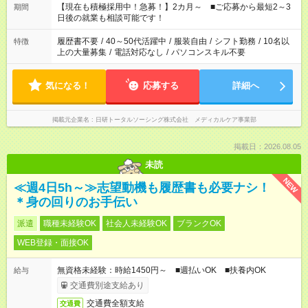
たくない」 など、ご希望を教えてくださいね。 ※Wワーク希望
【現在も積極採用中！急募！】2カ月～ ■ご応募から最短2～3
期間
の方へ 今ご覧のお仕事で希望する勤務時間と、もう1つのお仕事
日後の就業も相談可能です！
の勤務時間。 合計で週40時間を超える場合は応募できません。
履歴書不要
/
40～50代活躍中
/
服装自由
/
シフト勤務
/
10名以
特徴
上の大量募集
/
電話対応なし
/
パソコンスキル不要
気になる！
応募する
詳細へ
掲載元企業名
日研トータルソーシング株式会社 メディカルケア事業部
掲載日：2026.08.05
未読
NEW
≪週4日5h～≫志望動機も履歴書も必要ナシ！
＊身の回りのお手伝い
派遣
職種未経験OK
社会人未経験OK
ブランクOK
WEB登録・面接OK
無資格未経験：時給1450円～ ■週払いOK ■扶養内OK
給与
交通費別途支給あり
交通費全額支給
交通費