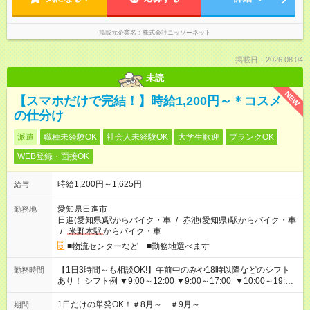
掲載元企業名
株式会社ニッソーネット
掲載日：2026.08.04
未読
NEW
【スマホだけで完結！】時給1,200円～＊コスメ
の仕分け
派遣
職種未経験OK
社会人未経験OK
大学生歓迎
ブランクOK
WEB登録・面接OK
時給1,200円～1,625円
給与
愛知県日進市
勤務地
日進(愛知県)駅からバイク・車
/
赤池(愛知県)駅からバイク・車
/
米野木駅
からバイク・車
■物流センターなど ■勤務地選べます
【1日3時間～も相談OK!】午前中のみや18時以降などのシフト
勤務時間
あり！ シフト例 ▼9:00～12:00 ▼9:00～17:00 ▼10:00～19:00
▼18:00～21:00
1日だけの単発OK！＃8月～ ＃9月～
期間