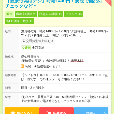
【医療行為はナシ】時給1400円！病院で備品の
チェックなど＊
派遣
職種未経験OK
社会人未経験OK
ブランクOK
WEB登録・面接OK
無資格の方：時給1400円～1750円 / 介護福祉士：時給1700円～
給与
2125円 / 初任者以上：時給1500円～1875円
交通費別途支給あり
全額支給
交通費
愛知県日進市
勤務地
日進(愛知県)駅
/
赤池(愛知県)駅
/
米野木駅
病院 ★勤務地選べます！
【シフト例】 07:00～16:00 09:00～18:00 17:00～09:00 ※ 上記
勤務時間
は一例です！その他シフトもご相談ください！
即日～2ヶ月以上
期間
日払いOK
/
履歴書不要
/
40～50代活躍中
/
シフト勤務
/
10名以
特徴
上の大量募集
/
電話対応なし
/
パソコンスキル不要
気になる！
応募する
詳細へ