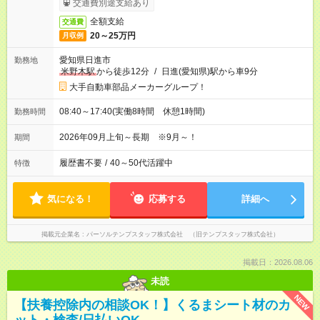
交通費別途支給あり
全額支給
交通費
20～25万円
月収例
愛知県日進市
勤務地
米野木駅
から徒歩12分
/
日進(愛知県)駅から車9分
大手自動車部品メーカーグループ！
08:40～17:40(実働8時間 休憩1時間)
勤務時間
2026年09月上旬～長期 ※9月～！
期間
履歴書不要
/
40～50代活躍中
特徴
気になる！
応募する
詳細へ
掲載元企業名
パーソルテンプスタッフ株式会社 （旧テンプスタッフ株式会社）
掲載日：2026.08.06
未読
NEW
【扶養控除内の相談OK！】くるまシート材のカ