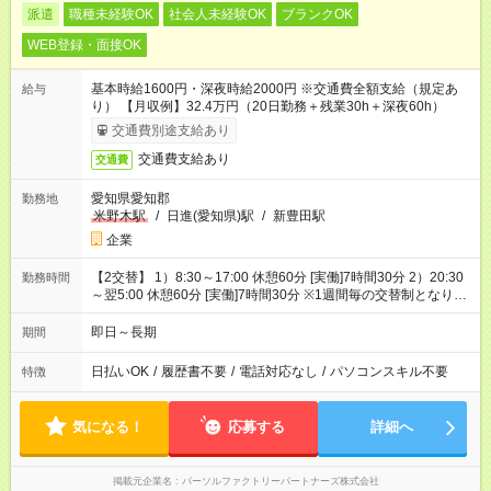
派遣
職種未経験OK
社会人未経験OK
ブランクOK
WEB登録・面接OK
基本時給1600円・深夜時給2000円 ※交通費全額支給（規定あ
給与
り） 【月収例】32.4万円（20日勤務＋残業30h＋深夜60h）
交通費別途支給あり
交通費支給あり
交通費
愛知県愛知郡
勤務地
米野木駅
/
日進(愛知県)駅
/
新豊田駅
企業
【2交替】 1）8:30～17:00 休憩60分 [実働]7時間30分 2）20:30
勤務時間
～翌5:00 休憩60分 [実働]7時間30分 ※1週間毎の交替制となりま
す
即日～長期
期間
日払いOK
/
履歴書不要
/
電話対応なし
/
パソコンスキル不要
特徴
気になる！
応募する
詳細へ
掲載元企業名
パーソルファクトリーパートナーズ株式会社