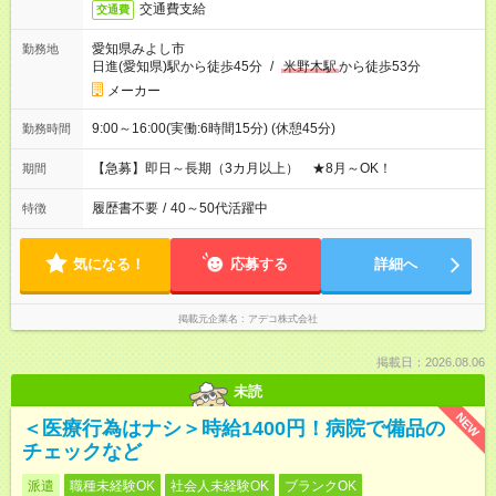
交通費支給
交通費
愛知県みよし市
勤務地
日進(愛知県)駅から徒歩45分
/
米野木駅
から徒歩53分
メーカー
9:00～16:00(実働:6時間15分) (休憩45分)
勤務時間
【急募】即日～長期（3カ月以上） ★8月～OK！
期間
履歴書不要
/
40～50代活躍中
特徴
気になる！
応募する
詳細へ
掲載元企業名
アデコ株式会社
掲載日：2026.08.06
未読
NEW
＜医療行為はナシ＞時給1400円！病院で備品の
チェックなど
派遣
職種未経験OK
社会人未経験OK
ブランクOK