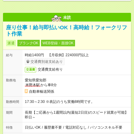
未読
座り仕事！給与即払いOK！高時給！フォークリフ
ト作業
派遣
ブランクOK
WEB登録・面接OK
時給1400円 【月収例】224000円以上
給与
交通費別途支給あり
交通費支給有り
交通費
愛知県愛知郡
勤務地
米野木駅
から車8分
自動車輸送関係
17:30～2:30 ※表記のうち実働8時間です。
勤務時間
長期【ご応募から1週間以内(最短2日目)のスピード就業が可能】
期間
即日～
日払いOK
/
履歴書不要
/
電話対応なし
/
パソコンスキル不要
特徴