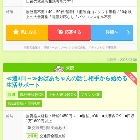
の方へ 今ご覧のお仕事で希望する勤務時間と、もう1つのお仕事
日後の就業も相談可能です！
の勤務時間。 合計で週40時間を超える場合は応募できません。
履歴書不要
/
40～50代活躍中
/
服装自由
/
シフト勤務
/
10名以
特徴
上の大量募集
/
電話対応なし
/
パソコンスキル不要
気になる！
応募する
詳細へ
掲載元企業名
日研トータルソーシング株式会社 メディカルケア事業部
掲載日：2026.08.06
未読
NEW
≪週3日～≫おばあちゃんの話し相手から始める
生活サポート
派遣
職種未経験OK
社会人未経験OK
ブランクOK
WEB登録・面接OK
無資格未経験：時給1450円～ ■週払いOK ■扶養内OK ■日収
給与
1万1600円以上
交通費別途支給あり
交通費全額支給
交通費