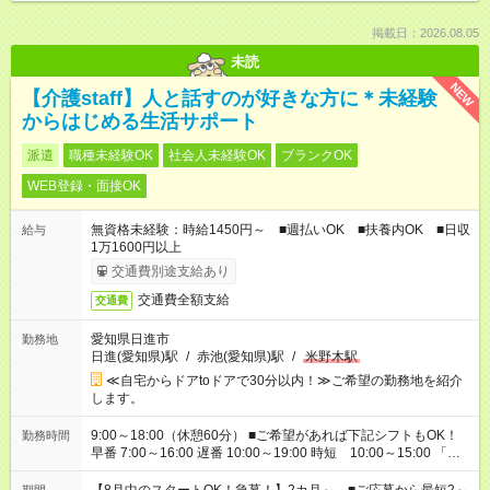
掲載日：2026.08.05
未読
NEW
【介護staff】人と話すのが好きな方に＊未経験
からはじめる生活サポート
派遣
職種未経験OK
社会人未経験OK
ブランクOK
WEB登録・面接OK
無資格未経験：時給1450円～ ■週払いOK ■扶養内OK ■日収
給与
1万1600円以上
交通費別途支給あり
交通費全額支給
交通費
愛知県日進市
勤務地
日進(愛知県)駅
/
赤池(愛知県)駅
/
米野木駅
≪自宅からドアtoドアで30分以内！≫ご希望の勤務地を紹介
します。
9:00～18:00（休憩60分） ■ご希望があれば下記シフトもOK！
勤務時間
早番 7:00～16:00 遅番 10:00～19:00 時短 10:00～15:00 「家
族と休みを合わせたい」 「余裕を持って夕飯の準備がしたい」
「できれば残業はしたくない」 など、ご希望を教えてください