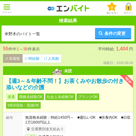
0
メニュー
気になる！
ログイン
検索結果
条件の変更
米野木のバイト一覧
55
1,404
件中
1
～
50
件表示
平均時給:
円
新着順
時給順
人気順
掲載日：2026.08.06
未読
NEW
【週3～＆年齢不問！】お茶くみやお散歩の付き
添いなどの介護
派遣
職種未経験OK
社会人未経験OK
ブランクOK
WEB登録・面接OK
無資格未経験：時給1450円～ ■週払いOK ■扶養内OK ■日収
給与
1万1600円以上
交通費別途支給あり