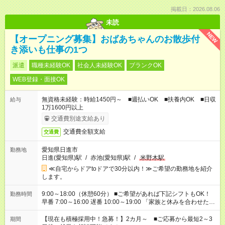
掲載日：2026.08.06
未読
NEW
【オープニング募集】おばあちゃんのお散歩付
き添いも仕事の1つ
派遣
職種未経験OK
社会人未経験OK
ブランクOK
WEB登録・面接OK
無資格未経験：時給1450円～ ■週払いOK ■扶養内OK ■日収
給与
1万1600円以上
交通費別途支給あり
交通費全額支給
交通費
愛知県日進市
勤務地
日進(愛知県)駅
/
赤池(愛知県)駅
/
米野木駅
≪自宅からドアtoドアで30分以内！≫ご希望の勤務地を紹介
します。
9:00～18:00（休憩60分） ■ご希望があれば下記シフトもOK！
勤務時間
早番 7:00～16:00 遅番 10:00～19:00 「家族と休みを合わせた
い」 「余裕を持って夕飯の準備がしたい」 「できれば残業はし
たくない」 など、ご希望を教えてくださいね。 ※Wワーク希望
【現在も積極採用中！急募！】2カ月～ ■ご応募から最短2～3
期間