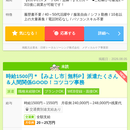
【8月中のスタートOK！急募！】2カ月～ ■ご応募から最短2～
期間
ね。 ※Wワーク希望の方へ 今ご覧のお仕事で希望する勤務時間
3日後に就業が可能です！
と、もう1つのお仕事の勤務時間。 合計で週40時間を超える場
合は応募できません。
履歴書不要
/
40～50代活躍中
/
服装自由
/
シフト勤務
/
10名以
特徴
上の大量募集
/
電話対応なし
/
パソコンスキル不要
気になる！
応募する
詳細へ
掲載元企業名
日研トータルソーシング株式会社 メディカルケア事業部
掲載日：2026.08.05
未読
NEW
時給1500円＊【みよし市│無料P】派遣たくさん
＆人間関係GOOD！コツコツ事務
派遣
職種未経験OK
ブランクOK
WEB登録・面接OK
時給1500円～1550円 月収例 240,000円～248,000円+残業代
給与
交通費別途支給あり
全額支給
交通費
20～25万円
月収例