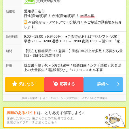
交通費全額支給
交通費
愛知県日進市
勤務地
日進(愛知県)駅
/
赤池(愛知県)駅
/
米野木駅
≪自宅からドアtoドアで30分以内！≫ご希望の勤務地を紹介
します。
9:00～18:00（休憩60分） ■ご希望があれば下記シフトもOK！
勤務時間
早番 7:00～16:00 遅番 10:00～19:00 夜勤 16:30～翌9:30 「家族
と休みを合わせたい」 「余裕を持って夕飯の準備がしたい」
「できれば残業はしたくない」 など、ご希望を教えてください
【現在も積極採用中！急募！】勤務1年以上が多数！応募から最
期間
ね。 ※Wワーク希望の方へ 今ご覧のお仕事で希望する勤務時間
短2～3日後に就業可能！
と、もう1つのお仕事の勤務時間。 合計で週40時間を超える場
合は応募できません。
履歴書不要
/
40～50代活躍中
/
服装自由
/
シフト勤務
/
10名以
特徴
上の大量募集
/
電話対応なし
/
パソコンスキル不要
気になる！
応募する
詳細へ
掲載元企業名
日研トータルソーシング株式会社 メディカルケア事業部
興味のあるバイト
は、とりあえず保存しよう♪
保存した求人は、後からまとめて応募できるよ。
企業からアプローチが届くことも！