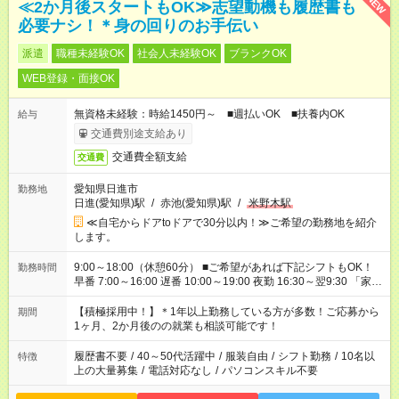
NEW
≪2か月後スタートもOK≫志望動機も履歴書も
必要ナシ！＊身の回りのお手伝い
派遣
職種未経験OK
社会人未経験OK
ブランクOK
WEB登録・面接OK
無資格未経験：時給1450円～ ■週払いOK ■扶養内OK
給与
交通費別途支給あり
交通費全額支給
交通費
愛知県日進市
勤務地
日進(愛知県)駅
/
赤池(愛知県)駅
/
米野木駅
≪自宅からドアtoドアで30分以内！≫ご希望の勤務地を紹介
します。
9:00～18:00（休憩60分） ■ご希望があれば下記シフトもOK！
勤務時間
早番 7:00～16:00 遅番 10:00～19:00 夜勤 16:30～翌9:30 「家族
と休みを合わせたい」 「余裕を持って夕飯の準備がしたい」
「できれば残業はしたくない」 など、ご希望を教えてください
【積極採用中！】＊1年以上勤務している方が多数！ご応募から
期間
ね。 ※Wワーク希望の方へ 今ご覧のお仕事で希望する勤務時間
1ヶ月、2か月後のの就業も相談可能です！
と、もう1つのお仕事の勤務時間が 合計で週40時間を超える場
合は応募できません。
履歴書不要
/
40～50代活躍中
/
服装自由
/
シフト勤務
/
10名以
特徴
上の大量募集
/
電話対応なし
/
パソコンスキル不要