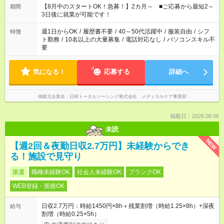
時間。 合計で週40時間を超える場合は応募できません。
【8月中のスタートOK！急募！】2カ月～ ■ご応募から最短2～
期間
3日後に就業が可能です！
週1日からOK
/
履歴書不要
/
40～50代活躍中
/
服装自由
/
シフ
特徴
ト勤務
/
10名以上の大量募集
/
電話対応なし
/
パソコンスキル不
要
気になる！
応募する
詳細へ
掲載元企業名
日研トータルソーシング株式会社 メディカルケア事業部
掲載日：2026.08.06
未読
NEW
【週2回＆夜勤日収2.7万円】未経験からでき
る！施設で見守り
派遣
職種未経験OK
社会人未経験OK
ブランクOK
WEB登録・面接OK
日収2.7万円：時給1450円×8h＋残業割増（時給1.25×8h）+深夜
給与
割増（時給0.25×5h）