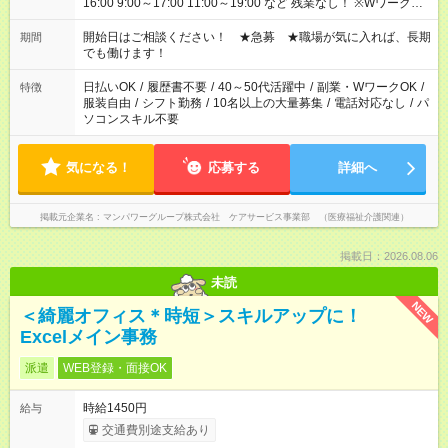
16:00 9:00～17:00 11:00～19:00 など 残業なし！ ※Wワークの
場合、他のお仕事と合わせ週40時間超の就業はご案内できませ
ん ※法令に基づき、週20時間以上勤務は社会保険への加入対象
開始日はご相談ください！ ★急募 ★職場が気に入れば、長期
期間
となります ※労働者派遣法（日雇い派遣の原則禁止）により、
でも働けます！
短時間・短期間の就業はご案内が難しい場合があります
日払いOK
/
履歴書不要
/
40～50代活躍中
/
副業・WワークOK
/
特徴
服装自由
/
シフト勤務
/
10名以上の大量募集
/
電話対応なし
/
パ
ソコンスキル不要
気になる！
応募する
詳細へ
掲載元企業名
マンパワーグループ株式会社 ケアサービス事業部 （医療福祉介護関連）
掲載日：2026.08.06
未読
NEW
＜綺麗オフィス＊時短＞スキルアップに！
Excelメイン事務
派遣
WEB登録・面接OK
時給1450円
給与
交通費別途支給あり