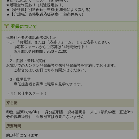
★給与日払いサービス(一部条件あり)
★退職金制度あり（別途規定あり）
★【介護職】別途夜勤手当有(勤務先により異なる)
★【介護職】資格取得応援制度(一部条件あり)
登録について
≪来社不要の電話面談OK！≫
（1）『お電話』または『応募フォーム』よりご応募ください。
◎応募フォームからご応募は24時間受付中！
◎お電話受付時間：9:30～21:00
↓
（2）面談・登録の実施
お電話でのカンタン登録面談や来社登録面談を実施しております。
ご都合のよいお日にちをお聞かせください。
（3）職場見学
専任担当者と実際に職場を見学できます。
（４）お仕事スタート！
持ち物
印鑑（認印でもOK）・身分証明書・資格証明書・メモ（最終学歴・直近3つ
分の職務経歴） ※履歴書は必要ございません
所要時間
約1時間になります