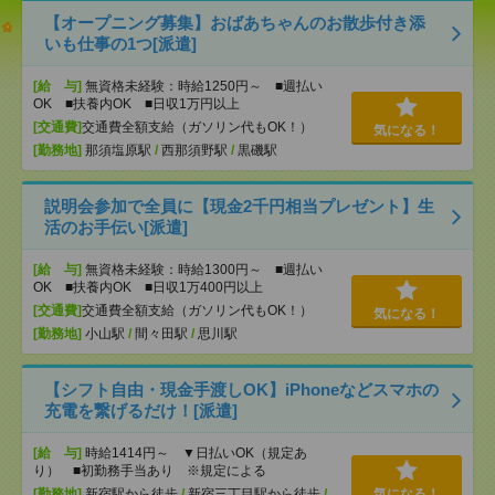
【オープニング募集】おばあちゃんのお散歩付き添
いも仕事の1つ[派遣]
[給 与]
無資格未経験：時給1250円～ ■週払い
OK ■扶養内OK ■日収1万円以上
[交通費]
交通費全額支給（ガソリン代もOK！）
気になる！
[勤務地]
那須塩原駅
/
西那須野駅
/
黒磯駅
説明会参加で全員に【現金2千円相当プレゼント】生
活のお手伝い[派遣]
[給 与]
無資格未経験：時給1300円～ ■週払い
OK ■扶養内OK ■日収1万400円以上
[交通費]
交通費全額支給（ガソリン代もOK！）
気になる！
[勤務地]
小山駅
/
間々田駅
/
思川駅
【シフト自由・現金手渡しOK】iPhoneなどスマホの
充電を繋げるだけ！[派遣]
[給 与]
時給1414円～ ▼日払いOK（規定あ
り） ■初勤務手当あり ※規定による
[勤務地]
新宿駅から徒歩
/
新宿三丁目駅から徒歩
/
気になる！