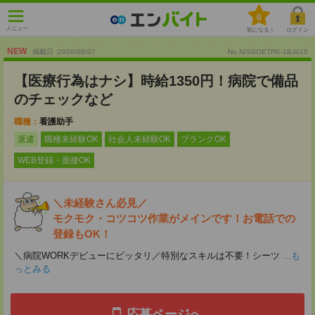
0
メニュー
気になる！
ログイン
NEW
掲載日 :2026
/
08
/
07
No.NISSOETRK-1BJ415
【医療行為はナシ】時給1350円！病院で備品
のチェックなど
職種：
看護助手
派遣
職種未経験OK
社会人未経験OK
ブランクOK
WEB登録・面接OK
＼未経験さん必見／
モクモク・コツコツ作業がメインです！お電話での
登録もOK！
＼病院WORKデビューにピッタリ／特別なスキルは不要！シーツ
...も
っとみる
応募ページへ