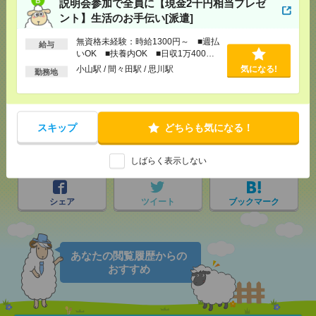
説明会参加で全員に【現金2千円相当プレゼ
ント】生活のお手伝い[派遣]
無資格未経験：時給1300円～ ■週払
給与
いOK ■扶養内OK ■日収1万400円
応募ページへ
以上
小山駅 / 間々田駅 / 思川駅
気になる!
勤務地
気になる！
スキップ
どちらも気になる！
メール
LINE
で送る
で送る
しばらく表示しない
シェア
ツイート
ブックマーク
あなたの閲覧履歴からの
おすすめ