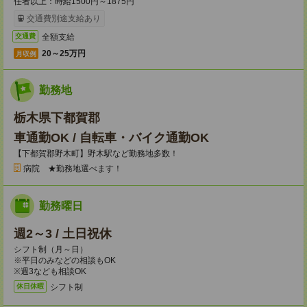
任者以上：時給1500円～1875円
交通費別途支給あり
全額支給
交通費
20～25万円
月収例
勤務地
栃木県下都賀郡
車通勤OK / 自転車・バイク通勤OK
【下都賀郡野木町】野木駅など勤務地多数！
病院 ★勤務地選べます！
勤務曜日
週2～3 / 土日祝休
シフト制（月～日）
※平日のみなどの相談もOK
※週3なども相談OK
シフト制
休日休暇