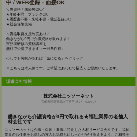
中 / WEB登録・面接OK
＼無資格＊未経験OK／
★年齢不問・ブランクOK
★履歴書不要・来社不要（電話登録OK）
★社会保険完備
＼資格取得支援制度あり／
働きながら0円で介護資格が取れます！
実務者研修の資格講座を
無料で受講できます（一部条件有）
少しでも興味があれば「気になる」をクリック！
※こちらは求人例です。ご希望にあわせて幅広くご提案いたします。
派遣会社情報
株式会社ニッソーネット
労働者派遣事業許可番号:派27－029007
働きながら介護資格が0円で取れる★福祉業界の老舗人
材会社です
ニッソーネットは介護・保育・看護に特化した人材サービス会社です。福祉
業界のお仕事をお探しの方のお気持ちにしっかり寄り添えるよう、ご相談を