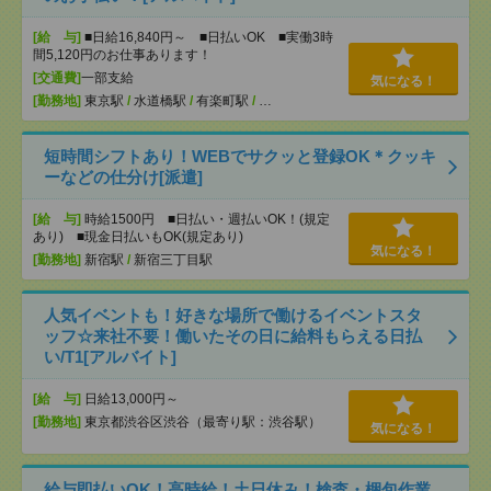
[給 与]
■日給16,840円～ ■日払いOK ■実働3時
間5,120円のお仕事あります！
[交通費]
一部支給
気になる！
[勤務地]
東京駅
/
水道橋駅
/
有楽町駅
/
…
短時間シフトあり！WEBでサクッと登録OK＊クッキ
ーなどの仕分け[派遣]
[給 与]
時給1500円 ■日払い・週払いOK！(規定
あり) ■現金日払いもOK(規定あり)
気になる！
[勤務地]
新宿駅
/
新宿三丁目駅
人気イベントも！好きな場所で働けるイベントスタ
ッフ☆来社不要！働いたその日に給料もらえる日払
い/T1[アルバイト]
[給 与]
日給13,000円～
[勤務地]
東京都渋谷区渋谷（最寄り駅：渋谷駅）
気になる！
給与即払いOK！高時給！土日休み！検査・梱包作業