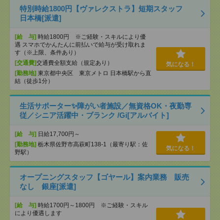
特別時給1800円【ヴァレクストラ】短期スタッフ
日本橋[派遣]
[給 与]
時給1800円 ※ご経験・スキルにより優
遇 スマホでかんたんに前払いで給与が受け取れま
す（※上限、条件あり）
[交通費]
交通費全額支給（規定あり）
気になる！
[勤務地]
東京都中央区 東京メトロ 日本橋駅から直
結（徒歩1分）
生活サポーター✨障がい者施設／無資格OK・夜勤専
従／シニア活躍中・ブランク /Gi[アルバイト]
[給 与]
日給17,700円～
[勤務地]
栃木県佐野市高萩町138-1（最寄り駅：佐
気になる！
野駅）
オープニングスタッフ【ゴヤール】案内業務 販売
なし 銀座[派遣]
[給 与]
時給1700円～1800円 ※ご経験・スキル
により優遇します