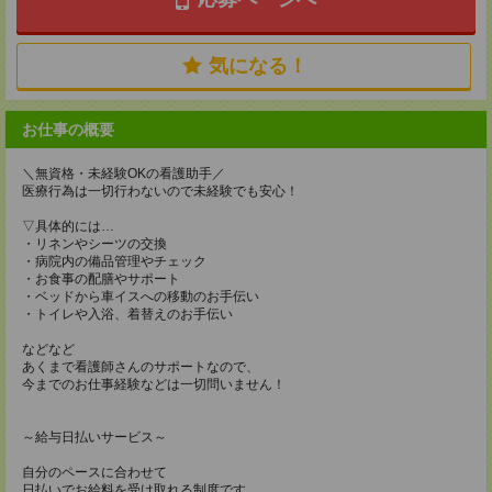
気になる！
お仕事の概要
＼無資格・未経験OKの看護助手／
医療行為は一切行わないので未経験でも安心！
▽具体的には…
・リネンやシーツの交換
・病院内の備品管理やチェック
・お食事の配膳やサポート
・ベッドから車イスへの移動のお手伝い
・トイレや入浴、着替えのお手伝い
などなど
あくまで看護師さんのサポートなので、
今までのお仕事経験などは一切問いません！
～給与日払いサービス～
自分のペースに合わせて
日払いでお給料を受け取れる制度です。