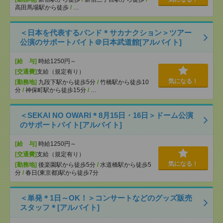
高田馬場駅から徒歩
/
…
＜日本を代表するバンド＊サカナクション＞ツアー
公演のサポートバイト＠日本武道館[アルバイト]
[給 与]
時給1250円～
[交通費]
支給（規定有り）
気になる！
[勤務地]
九段下駅から徒歩5分
/
竹橋駅から徒歩10
分
/
神保町駅から徒歩15分
/
…
＜SEKAI NO OWARI＊8月15日・16日＞ドーム公演
のサポートバイト[アルバイト]
[給 与]
時給1250円～
[交通費]
支給（規定有り）
気になる！
[勤務地]
後楽園駅から徒歩5分
/
水道橋駅から徒歩5
分
/
春日(東京都)駅から徒歩7分
＜単発＊1日～OK！＞コンサートなどのグッズ販売
スタッフ＊[アルバイト]