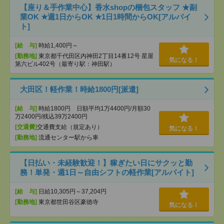
【座り＆手作業中心】香水shopの梱包スタッフ ★副
業OK ★週1日からOK ★1日1時間からOK[アルバイ
ト]
[給 与]
時給1,400円～
[勤務地]
東京都千代田区内神田2丁目14番12号 星屋
気になる！
第六ビル402号（最寄り駅：神田駅）
大田区！軽作業！時給1800円[派遣]
[給 与]
時給1800円 日額平均1万4400円/月額30
万2400円/残込39万2400円
[交通費]
交通費支給（規定あり）
気になる！
[勤務地]
流通センター駅から車
【日払い・未経験歓迎！】稼ぎたい日にサクッと勤
務！単発・週1日～自由シフトの軽作業[アルバイト]
[給 与]
日給10,305円～37,204円
[勤務地]
東京都世田谷区豪徳寺
気になる！