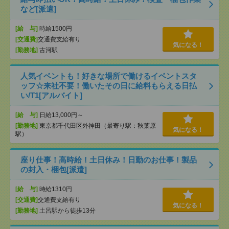
など[派遣]
[給 与]
時給1500円
[交通費]
交通費支給有り
気になる！
[勤務地]
古河駅
人気イベントも！好きな場所で働けるイベントスタ
ッフ☆来社不要！働いたその日に給料もらえる日払
い/T1[アルバイト]
[給 与]
日給13,000円～
[勤務地]
東京都千代田区外神田（最寄り駅：秋葉原
気になる！
駅）
座り仕事！高時給！土日休み！日勤のお仕事！製品
の封入・梱包[派遣]
[給 与]
時給1310円
[交通費]
交通費支給有り
気になる！
[勤務地]
土呂駅から徒歩13分