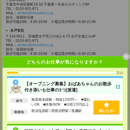
〒260-0028
千葉市中央区新町18-10 千葉第一生命ビルディング6F
TEL：0120-921-871
MAIL：
worker@nissonet.co.jp
担当：採用担当者
受付可能日時：9:30-19:00 ※電話受付時間⇒9:30-21:00
水戸支社
〒310-0011 茨城県水戸市三の丸1-4-73 水戸京成ビル4F
TEL：0120-921-871
MAIL：
worker@nissonet.co.jp
担当：採用担当者
受付可能日時：9:30-19:00 ※電話受付時間⇒9:30-21:00
×
どちらのお仕事が気になりますか？
宇都宮支社
〒320-0811 栃木県宇都宮市大通り1-2-11 フコク生命ビル4F
1
TEL：0120-921-871
/10
MAIL：
worker@nissonet.co.jp
担当：採用担当者
【オープニング募集】おばあちゃんのお散歩
受付可能日時：9:30-19:00 ※電話受付時間⇒9:30-21:00
付き添いも仕事の1つ[派遣]
高崎支社
無資格未経験：時給1250円～ ■週払
埼玉県さいたま市大宮区仲町2-23-2 大宮仲町センタービル3F（さいたま
給与
いOK ■扶養内OK ■日収1万円以上
支社内）
TEL：0120-921-871
那須塩原駅 / 西那須野駅 / 黒磯駅
気になる!
勤務地
MAIL：
worker@nissonet.co.jp
担当：採用担当者
受付可能日時：9:30-19:00 ※電話受付時間⇒9:30-21:00