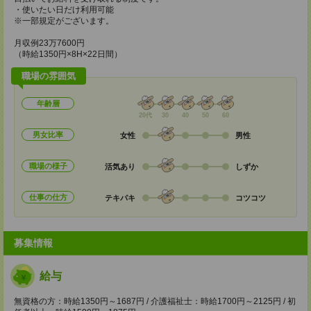
・使いたい日だけ利用可能
※一部規定がございます。
月収例23万7600円
（時給1350円×8H×22日間）
職場の雰囲気
年齢層
20代
30
40
50
60
男女比率
女性
男性
職場の様子
活気あり
しずか
仕事の仕方
テキパキ
コツコツ
募集情報
給与
無資格の方：時給1350円～1687円 / 介護福祉士：時給1700円～2125円 / 初