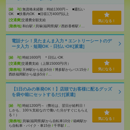
[給 与]
無資格未経験：時給1300円～ ■週払い
OK ■扶養内OK ■日収1万400円以上
[交通費]
交通費全額支給
気になる！
[勤務地]
和白駅
/
貝塚(福岡県)駅
/
西鉄香椎駅
/
…
電話ナシ！見たまんま入力＊エントリーシートのデ
ータ入力・短期OK・日払いOK[派遣]
[給 与]
時給1600円 ＊日払いOK
[交通費]
交通費支給（上限15000円/月）
気になる！
[勤務地]
天神駅から徒歩5分
/
博多駅からバス15分
/
西鉄福岡駅から徒歩5分
/
…
【1日のみの単発OK！】店頭でお客様に配るグッズ
を袋や箱にセットするだけ[派遣]
[給 与]
時給1200円～（弊社は、翌日が給料日！
しかも、100％支給なので働いた分がすぐにもらえ
る！）
気になる！
[勤務地]
貝塚(福岡県)駅から自転車10分
/
箱崎駅か
ら自転車・バイク・車15分
/
千早駅
/
…