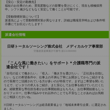
【安心・安定の勤務先】
福祉のお仕事のため、景気変動などの影響を受けにくく、現在も積極採用
中。シフト減少などもなく安定して働くことが可能です。
【受動喫煙対策について】
派遣先によって受動喫煙対策が異なります。詳細は職場見学時および条件明
示書にてお伝えいたします！
派遣会社情報
日研トータルソーシング株式会社 メディカルケア事業部
労働者派遣事業許可番号:派13-060060
「こんな風に働きたい」をサポート＊介護職専門の派
遣会社です！
「自宅の近くで働きたい」「収入」「働き方を選びたい」「正社員を目指し
たい」などの希望条件や、仕事上の不満も丁寧にお聞きしてからご紹介する
ので長期でご活躍されている方が多いのが特長です。まずはご希望を聞いた
うえで、ピッタリの求人をご紹介。また安心してお仕事を続けていただくた
め、経験豊富な専任担当者がお仕事開始前はもちろん、お仕事開始後もしっ
かりフォロー。仕事の悩みやそれ以外のことでも不安なことがあればお気軽
にご相談くださいね。
※日研トータルソーシングは経済産業省より「地域未来牽引企業」に選定され
ました。