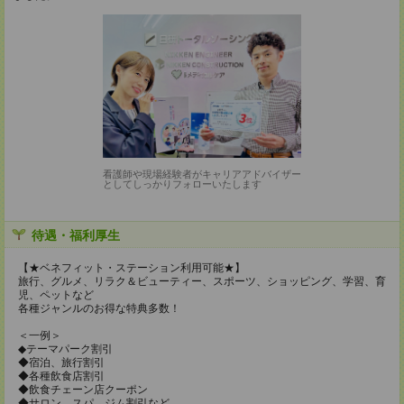
看護師や現場経験者がキャリアアドバイザー
としてしっかりフォローいたします
待遇・福利厚生
【★ベネフィット・ステーション利用可能★】
旅行、グルメ、リラク＆ビューティー、スポーツ、ショッピング、学習、育
児、ペットなど
各種ジャンルのお得な特典多数！
＜一例＞
◆テーマパーク割引
◆宿泊、旅行割引
◆各種飲食店割引
◆飲食チェーン店クーポン
◆サロン、スパ、ジム割引など