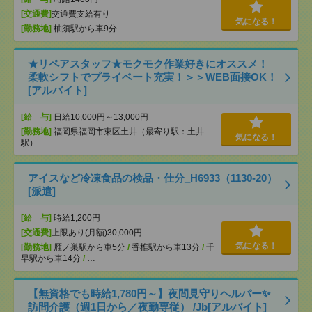
[交通費]
交通費支給有り
気になる！
[勤務地]
柚須駅から車9分
★リペアスタッフ★モクモク作業好きにオススメ！
柔軟シフトでプライベート充実！＞＞WEB面接OK！
[アルバイト]
[給 与]
日給10,000円～13,000円
[勤務地]
福岡県福岡市東区土井（最寄り駅：土井
気になる！
駅）
アイスなど冷凍食品の検品・仕分_H6933（1130-20）
[派遣]
[給 与]
時給1,200円
[交通費]
上限あり(月額)30,000円
気になる！
[勤務地]
雁ノ巣駅から車5分
/
香椎駅から車13分
/
千
早駅から車14分
/
…
【無資格でも時給1,780円～】夜間見守りヘルパー✨
訪問介護（週1日から／夜勤専従） /Jb[アルバイト]