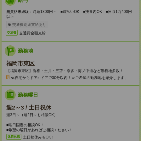
給与
無資格未経験：時給1300円～ ■週払いOK ■扶養内OK ■日収1万400円
以上
交通費別途支給あり
交通費全額支給
交通費
勤務地
福岡市東区
【福岡市東区】香椎・土井・三苫・奈多・海ノ中道など勤務地多数！
≪自宅からドアtoドアで30分以内！≫ご希望の勤務地を紹介します。
勤務曜日
週2～3 / 土日祝休
週3日～（週2日～も相談OK）
■曜日固定の相談OK！
■希望の曜日があればご相談ください！
土日祝休みもOK！
休日休暇