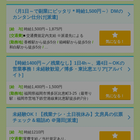
〈月1日～で副業にピッタリ＊時給1,500円～〉DMの
カンタン仕分け[派遣]
[給 与]
時給1,500円～1,875円
[交通費]
■ 交通費規定内支給 ※派遣先による
気になる！
[勤務地]
香椎駅から徒歩5分
/
箱崎駅から徒歩5分
/
和白駅から徒歩5分
/
…
【時給1400円～／残業なし】1日4h～、週4日～OKの
営業事務！未経験歓迎／博多・東比恵エリア[アルバ
イト]
[給 与]
時給1,400円～1,500円
[勤務地]
福岡県福岡市博多区比恵町3-25（最寄り
気になる！
駅：福岡市営地下鉄空港線東比恵駅徒歩約7分）
未経験OK！【残業ナシ・土日祝休み】文房具の伝票
チェック＆箱詰め ＠蒲田[派遣]
[給 与]
時給1210円
[交通費]
実費支給／当社規定あり。