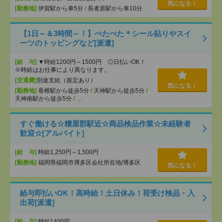
気になる！
[勤務地]
伊賀駅から車5分
/
長者原駅から車10分
【1日～＆3時間～！】ぺたぺた＊シール貼りやスイ
ーツのトッピングなど[派遣]
[給 与]
▼時給1200円～1500円 ◎日払いOK！
※時給はお仕事により異なります。
[交通費]
別途支給（規定あり）
気になる！
[勤務地]
香椎駅から徒歩5分
/
天神駅から徒歩5分
/
天神南駅から徒歩5分
/
…
すぐ働ける☆糟屋郡駅近☆商品検品作業☆未経験者
歓迎☆[アルバイト]
[給 与]
時給1,250円～1,500円
[勤務地]
福岡県福岡市博多区会社所在地/博多区
気になる！
給与即払いOK！高時給！土日休み！荷受け検品・入
出荷[派遣]
[給 与]
時給1400円