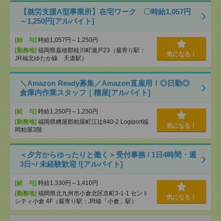
【就労支援A型事業所】在宅ワーク 〇時給1,057円
～1,250円[アルバイト]
[給 与]
時給1,057円～1,250円
[勤務地]
福岡県嘉穂郡桂川町瀬戸23（最寄り駅：
気になる！
JR福北ゆたか線 天道駅）
＼Amazon Ready募集／Amazon直雇用！◎日勤◎
倉庫内作業スタッフ｜糟屋[アルバイト]
[給 与]
時給1,250円～1,250円
[勤務地]
福岡県糟屋郡粕屋町江辻840-2 Logiport福
気になる！
岡粕屋3階
＜夕方からゆったりと働く＞受付事務 / 1日4時間・週
3日~/ 未経験歓迎 ![アルバイト]
[給 与]
時給1,330円～1,410円
[勤務地]
福岡県北九州市小倉北区京町3-1-1 セント
気になる！
シティ小倉 4F（最寄り駅：JR線「小倉」駅）