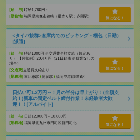
[給 与]
時給1,780円～
[勤務地]
福岡県宗像市鐘崎（最寄り駅：赤間駅）
気になる！
<タイパ抜群>倉庫内でのピッキング・梱包（日勤）
[派遣]
[給 与]
時給1300円 ※交通費全額支給（規定あ
り） 【月収例】20.4万円（21日勤務 ※残業なしの
場合）
気になる！
[交通費]
交通費支給あり
[勤務地]
東比恵駅
/
博多駅
/
福岡空港(鉄道)駅
日払い可1.2万円～！月の半分は早上がり！(全額支
給！)新車の固定ベルト締付作業！未経験者大歓
迎！！[アルバイト]
[給 与]
日給12,000円～18,000円
[勤務地]
福岡県北九州市門司区新門司北
気になる！