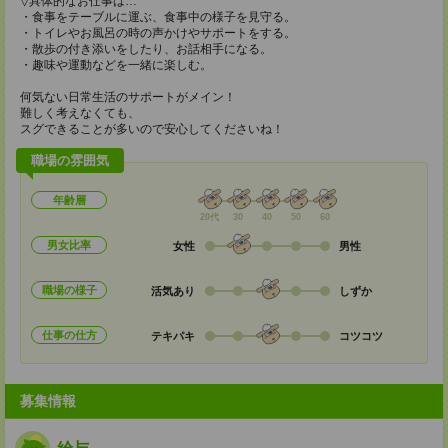
▽具体的なお仕事は…
・食事をテーブルに運ぶ、食事中の様子を見守る。
・トイレやお風呂の時の声かけやサポートをする。
・散歩の付き添いをしたり、お話相手になる。
・趣味や運動などを一緒に楽しむ。
何気ない日常生活のサポートがメイン！
難しく考えなくても、
スグできることが多いので安心してくださいね！
職場の雰囲気
年齢層
20代
30
40
50
60
男女比率
女性
男性
職場の様子
活気あり
しずか
仕事の仕方
テキパキ
コツコツ
募集情報