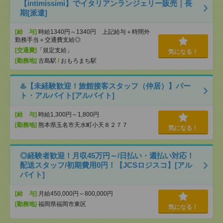
【intimissimi】でイタリアンランジェリー販売｜長
期[派遣]
[給 与]
時給1340円～1340円 上記給与＋時間外
勤務手当＋交通費支給◎
[交通費]
「規定支給」
気になる！
[勤務地]
古島駅
/
おもろまち駅
♨️【未経験歓迎！旅館接客スタッフ（仲居）】パー
ト・アルバイト[アルバイト]
[給 与]
時給1,300円～1,800円
[勤務地]
熊本県玉名市天水町小天８２７７
気になる！
◎経験者歓迎！月収45万円～/日払い・週払い対応！
配送スタッフ/初期費用0円！【JCSロジスコ】[アル
バイト]
[給 与]
月給450,000円～800,000円
[勤務地]
福岡県福岡市東区
気になる！