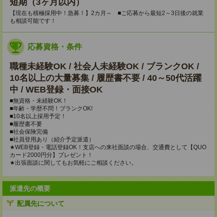
短期（3ヶ月以内）
【現在も積極採用中！急募！】2カ月～ ■ご応募から最短2～3日後の就業
も相談可能です！
応募資格・条件
職種未経験OK / 社会人未経験OK / ブランクOK /
10名以上の大量募集 / 履歴書不要 / 40～50代活躍
中 / WEB登録・面接OK
■無資格・未経験OK！
■年齢・学歴不問！ブランクOK!
■10名以上採用予定！
■履歴書不要
■社会保険完備
■社員登用あり（紹介予定派遣）
★WEB登録・電話登録OK！支店への来社面談の場合、交通費として【QUO
カード2000円分】プレゼント！
★出張面談に関してもお気軽にご相談ください。
派遣先の概要
配属先について