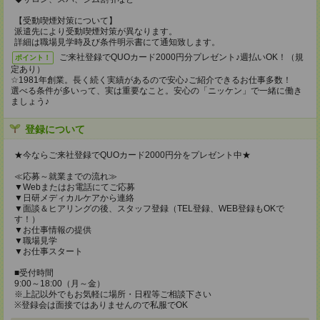
【受動喫煙対策について】
派遣先により受動喫煙対策が異なります。
詳細は職場見学時及び条件明示書にて通知致します。
ご来社登録でQUOカード2000円分プレゼント♪週払いOK！（規
ポイント！
定あり）
☆1981年創業。長く続く実績があるので安心♪ご紹介できるお仕事多数！
選べる条件が多いって、実は重要なこと。安心の「ニッケン」で一緒に働き
ましょう♪
登録について
★今ならご来社登録でQUOカード2000円分をプレゼント中★
≪応募～就業までの流れ≫
▼Webまたはお電話にてご応募
▼日研メディカルケアから連絡
▼面談＆ヒアリングの後、スタッフ登録（TEL登録、WEB登録もOKで
す！）
▼お仕事情報の提供
▼職場見学
▼お仕事スタート
■受付時間
9:00～18:00（月～金）
※上記以外でもお気軽に場所・日程等ご相談下さい
※登録会は面接ではありませんので私服でOK