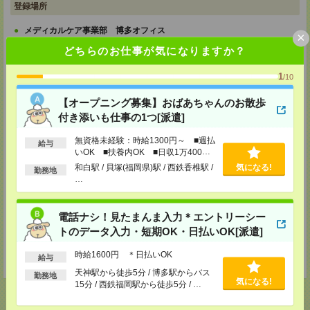
登録場所
メディカルケア事業部 博多オフィス
×
福岡県福岡市博多区博多駅前2-1-1 福岡朝日ビル 5F 510号室
どちらのお仕事が気になりますか？
TEL：0120-802-274
MAIL：
tenshoku@nikken-ts.jp
担当：採用担当
1
/10
メディカルケア事業部 小倉オフィス
【オープニング募集】おばあちゃんのお散歩
福岡県北九州市小倉北区米町1-3-1 明治安田生命北九州ビル3F
付き添いも仕事の1つ[派遣]
TEL：0120-802-274
無資格未経験：時給1300円～ ■週払
MAIL：
tenshoku@nikken-ts.jp
給与
担当：採用担当
いOK ■扶養内OK ■日収1万400円
以上
和白駅 / 貝塚(福岡県)駅 / 西鉄香椎駅 /
気になる!
勤務地
メディカルケア事業部 熊本オフィス
…
熊本県熊本市中央区花畑町1-7 MY熊本ビル2F 2-3号室
TEL：0120-917-473
MAIL：
tenshoku@nikken-ts.jp
電話ナシ！見たまんま入力＊エントリーシー
担当：採用担当
トのデータ入力・短期OK・日払いOK[派遣]
登録交通費
時給1600円 ＊日払いOK
給与
★今ならご来社登録でQUOカード2000円分をプレゼント中★
天神駅から徒歩5分 / 博多駅からバス
勤務地
気になる!
15分 / 西鉄福岡駅から徒歩5分 / …