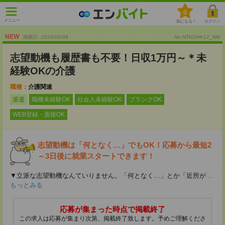
0
メニュー
気になる！
ログイン
NEW
掲載日 :2026
/
08
/
09
No.NTKOHK12_NM
志望動機も履歴書も不要！日収1万円～＊未
経験OKの介護
職種：
介護関連
派遣
職種未経験OK
社会人未経験OK
ブランクOK
WEB登録・面接OK
志望動機は「何となく…」でもOK！応募から最短2
～3日後に就業スタートできます！
▼立派な志望動機なんていりません。「何となく…」とか「近所が
...
もっとみる
応募が集まった時点で掲載終了
この求人は応募が集まり次第、掲載終了致します。予めご理解くださ