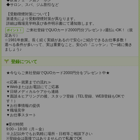
◆飲食チェーン店クーポン
◆サロン、スパ、ジム割引など
【受動喫煙対策について】
派遣先により受動喫煙対策が異なります。
詳細は職場見学時及び条件明示書にて通知致します。
ご来社登録でQUOカード2000円分プレゼント♪週払いOK！（規
ポイント！
定あり）
☆1981年創業。長く続く実績があるので安心♪ご紹介できるお仕事多数！
選べる条件が多いって、実は重要なこと。安心の「ニッケン」で一緒に働き
ましょう♪
登録について
★今ならご来社登録でQUOカード2000円分をプレゼント中★
≪応募～就業までの流れ≫
▼Webまたはお電話にてご応募
▼日研メディカルケアから連絡
▼面談＆ヒアリングの後、スタッフ登録（TEL登録、WEB登録もOKで
す！）
▼お仕事情報の提供
▼職場見学
▼お仕事スタート
■受付時間
9:00～18:00（月～金）
※上記以外でもお気軽に場所・日程等ご相談下さい
※登録会は面接ではありませんので私服でOK