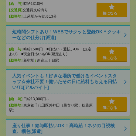
[給 与]
時給1310円
[交通費]
交通費支給有り
気になる！
[勤務地]
土呂駅から徒歩13分
短時間シフトあり！WEBでサクッと登録OK＊クッキ
ーなどの仕分け[派遣]
[給 与]
時給1500円 ■日払い・週払いOK！(規定
あり) ■現金日払いもOK(規定あり)
気になる！
[勤務地]
新宿駅
/
新宿三丁目駅
人気イベントも！好きな場所で働けるイベントスタ
ッフ☆来社不要！働いたその日に給料もらえる日払
い/T1[アルバイト]
[給 与]
日給13,000円～
[勤務地]
東京都千代田区外神田（最寄り駅：秋葉原
気になる！
駅）
座り仕事！給与即払いOK！高時給！ネジの目視検
査、梱包[派遣]