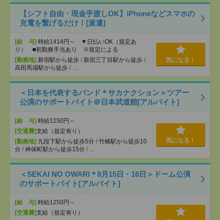
【シフト自由・現金手渡しOK】iPhoneなどスマホの
充電を繋げるだけ！[派遣]
[給 与]
時給1414円～ ▼日払いOK（規定あ
り） ■初勤務手当あり ※規定による
[勤務地]
新宿駅から徒歩
/
新宿三丁目駅から徒歩
/
気になる！
高田馬場駅から徒歩
/
…
＜日本を代表するバンド＊サカナクション＞ツアー
公演のサポートバイト＠日本武道館[アルバイト]
[給 与]
時給1250円～
[交通費]
支給（規定有り）
気になる！
[勤務地]
九段下駅から徒歩5分
/
竹橋駅から徒歩10
分
/
神保町駅から徒歩15分
/
…
＜SEKAI NO OWARI＊8月15日・16日＞ドーム公演
のサポートバイト[アルバイト]
[給 与]
時給1250円～
[交通費]
支給（規定有り）