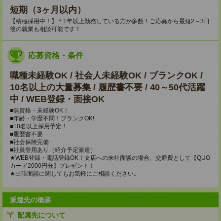
短期（3ヶ月以内）
【積極採用中！】＊1年以上勤務している方が多数！ご応募から最短2～3日
後の就業も相談可能です！
応募資格・条件
職種未経験OK / 社会人未経験OK / ブランクOK /
10名以上の大量募集 / 履歴書不要 / 40～50代活躍
中 / WEB登録・面接OK
■無資格・未経験OK！
■年齢・学歴不問！ブランクOK!
■10名以上採用予定！
■履歴書不要
■社会保険完備
■社員登用あり（紹介予定派遣）
★WEB登録・電話登録OK！支店への来社面談の場合、交通費として【QUO
カード2000円分】プレゼント！
★出張面談に関してもお気軽にご相談ください。
派遣先の概要
配属先について