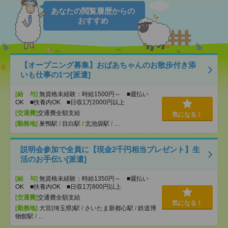
あなたの閲覧履歴からの
おすすめ
【オープニング募集】おばあちゃんのお散歩付き添
いも仕事の1つ[派遣]
[給 与]
無資格未経験：時給1500円～ ■週払い
OK ■扶養内OK ■日収1万2000円以上
[交通費]
交通費全額支給
気になる！
[勤務地]
巣鴨駅
/
目白駅
/
北池袋駅
/
…
説明会参加で全員に【現金2千円相当プレゼント】生
活のお手伝い[派遣]
[給 与]
無資格未経験：時給1350円～ ■週払い
OK ■扶養内OK ■日収1万800円以上
[交通費]
交通費全額支給
気になる！
[勤務地]
大宮(埼玉県)駅
/
さいたま新都心駅
/
鉄道博
物館駅
/
…