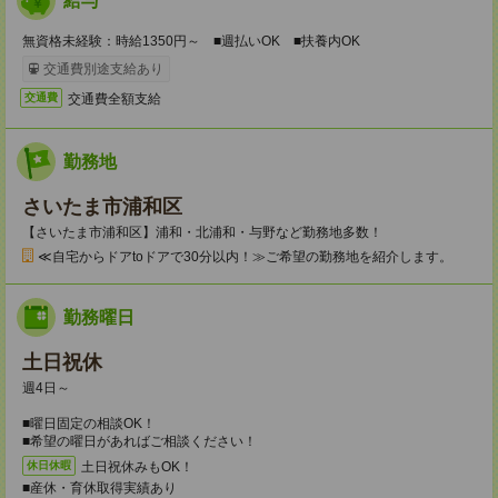
給与
無資格未経験：時給1350円～ ■週払いOK ■扶養内OK
交通費別途支給あり
交通費全額支給
交通費
勤務地
さいたま市浦和区
【さいたま市浦和区】浦和・北浦和・与野など勤務地多数！
≪自宅からドアtoドアで30分以内！≫ご希望の勤務地を紹介します。
勤務曜日
土日祝休
週4日～
■曜日固定の相談OK！
■希望の曜日があればご相談ください！
土日祝休みもOK！
休日休暇
■産休・育休取得実績あり