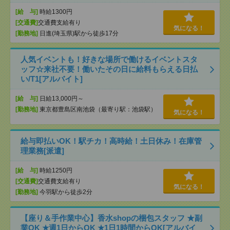
[給 与]
時給1300円
[交通費]
交通費支給有り
気になる！
[勤務地]
日進(埼玉県)駅から徒歩17分
人気イベントも！好きな場所で働けるイベントスタ
ッフ☆来社不要！働いたその日に給料もらえる日払
い/T1[アルバイト]
[給 与]
日給13,000円～
[勤務地]
東京都豊島区南池袋（最寄り駅：池袋駅）
気になる！
給与即払いOK！駅チカ！高時給！土日休み！在庫管
理業務[派遣]
[給 与]
時給1250円
[交通費]
交通費支給有り
気になる！
[勤務地]
今羽駅から徒歩2分
【座り＆手作業中心】香水shopの梱包スタッフ ★副
業OK ★週1日からOK ★1日1時間からOK[アルバイ