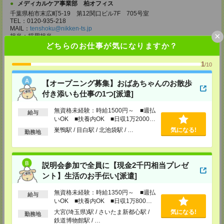
メディカルケア事業部 柏オフィス
千葉県柏市末広町5-19 第12関口ビル7F 705号室
TEL：0120-935-218
MAIL：
tenshoku@nikken-ts.jp
×
担当：採用担当
どちらのお仕事が気になりますか？
メディカルケア事業部 新宿オフィス
東京都新宿区新宿2-3-10 新宿御苑ビル6階
1
/10
TEL：0120-457-235
MAIL：
tenshoku@nikken-ts.jp
【オープニング募集】おばあちゃんのお散歩
担当：採用担当
付き添いも仕事の1つ[派遣]
メディカルケア事業部 立川事業所
東京都立川市錦町1-12-14
無資格未経験：時給1500円～ ■週払
給与
TEL：0120-934-200
いOK ■扶養内OK ■日収1万2000円
MAIL：
tenshoku@nikken-ts.jp
以上
巣鴨駅 / 目白駅 / 北池袋駅 / …
気になる!
担当：採用担当
勤務地
メディカルケア事業部 町田オフィス
東京都町田市森野1-7-23 大樹生命町田ビル6F
TEL：0120-453-285
説明会参加で全員に【現金2千円相当プレゼ
MAIL：
tenshoku@nikken-ts.jp
ント】生活のお手伝い[派遣]
担当：採用担当
無資格未経験：時給1350円～ ■週払
メディカルケア事業部 横浜オフィス
給与
いOK ■扶養内OK ■日収1万800円
神奈川県横浜市保土ケ谷区神戸町134 横浜ビジネスパークサウスタワー
以上
2F B区画
大宮(埼玉県)駅 / さいたま新都心駅 /
気になる!
勤務地
TEL：0120-901-799
鉄道博物館駅 / …