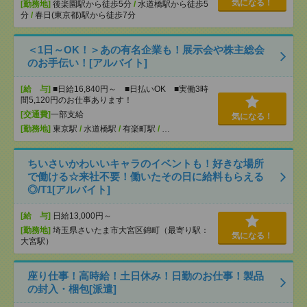
気になる！
[勤務地]
後楽園駅から徒歩5分
/
水道橋駅から徒歩5
分
/
春日(東京都)駅から徒歩7分
＜1日～OK！＞あの有名企業も！展示会や株主総会
のお手伝い！[アルバイト]
[給 与]
■日給16,840円～ ■日払いOK ■実働3時
間5,120円のお仕事あります！
[交通費]
一部支給
気になる！
[勤務地]
東京駅
/
水道橋駅
/
有楽町駅
/
…
ちいさいかわいいキャラのイベントも！好きな場所
で働ける☆来社不要！働いたその日に給料もらえる
◎/T1[アルバイト]
[給 与]
日給13,000円～
[勤務地]
埼玉県さいたま市大宮区錦町（最寄り駅：
気になる！
大宮駅）
座り仕事！高時給！土日休み！日勤のお仕事！製品
の封入・梱包[派遣]