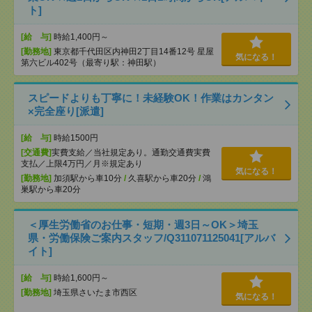
ト]
[給 与]
時給1,400円～
[勤務地]
東京都千代田区内神田2丁目14番12号 星屋
気になる！
第六ビル402号（最寄り駅：神田駅）
スピードよりも丁寧に！未経験OK！作業はカンタン
×完全座り[派遣]
[給 与]
時給1500円
[交通費]
実費支給／当社規定あり。通勤交通費実費
支払／上限4万円／月※規定あり
気になる！
[勤務地]
加須駅から車10分
/
久喜駅から車20分
/
鴻
巣駅から車20分
＜厚生労働省のお仕事・短期・週3日～OK＞埼玉
県・労働保険ご案内スタッフ/Q311071125041[アルバ
イト]
[給 与]
時給1,600円～
[勤務地]
埼玉県さいたま市西区
気になる！