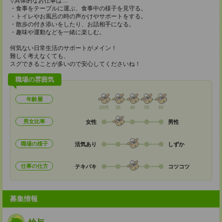
▽具体的なお仕事は…
・食事をテーブルに運ぶ、食事中の様子を見守る。
・トイレやお風呂の時の声かけやサポートをする。
・散歩の付き添いをしたり、お話相手になる。
・趣味や運動などを一緒に楽しむ。
何気ない日常生活のサポートがメイン！
難しく考えなくても、
スグできることが多いので安心してくださいね！
職場の雰囲気
年齢層
20代
30
40
50
60
男女比率
女性
男性
職場の様子
活気あり
しずか
仕事の仕方
テキパキ
コツコツ
募集情報