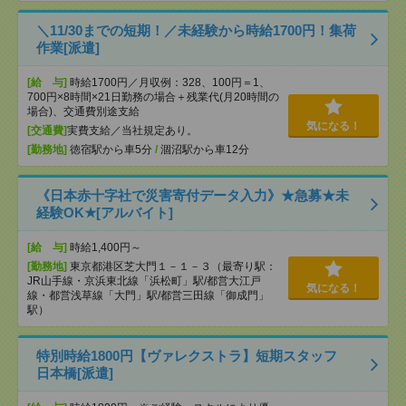
＼11/30までの短期！／未経験から時給1700円！集荷
作業[派遣]
[給 与]
時給1700円／月収例：328、100円＝1、
700円×8時間×21日勤務の場合＋残業代(月20時間の
場合)、交通費別途支給
気になる！
[交通費]
実費支給／当社規定あり。
[勤務地]
徳宿駅から車5分
/
涸沼駅から車12分
《日本赤十字社で災害寄付データ入力》★急募★未
経験OK★[アルバイト]
[給 与]
時給1,400円～
[勤務地]
東京都港区芝大門１－１－３（最寄り駅：
JR山手線・京浜東北線「浜松町」駅/都営大江戸
気になる！
線・都営浅草線「⼤⾨」駅/都営三田線「御成⾨」
駅）
特別時給1800円【ヴァレクストラ】短期スタッフ
日本橋[派遣]