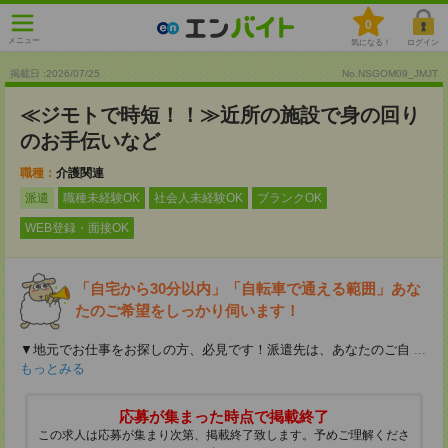
0
メニュー
気になる！
ログイン
掲載日 :2026
/
07
/
25
No.NSGOM09_JMJT
≪ジモトで時短！！≫近所の施設で身の回り
のお手伝いなど
職種：
介護関連
派遣
職種未経験OK
社会人未経験OK
ブランクOK
WEB登録・面接OK
「自宅から30分以内」「自転車で通える範囲」あな
たのご希望をしっかり伺います！
▼地元でお仕事をお探しの方、必見です！派遣先は、あなたのご自
...
もっとみる
応募が集まった時点で掲載終了
この求人は応募が集まり次第、掲載終了致します。予めご理解くださ