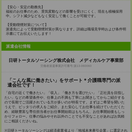
【安心・安定の勤務先】
福祉のお仕事のため、景気変動などの影響を受けにくく、現在も積極採用
中。シフト減少などもなく安定して働くことが可能です。
【受動喫煙対策について】
派遣先によって受動喫煙対策が異なります。詳細は職場見学時および条件明
示書にてお伝えいたします！
派遣会社情報
日研トータルソーシング株式会社 メディカルケア事業部
労働者派遣事業許可番号:派13-060060
「こんな風に働きたい」をサポート＊介護職専門の派
遣会社です！
「自宅の近くで働きたい」「収入」「働き方を選びたい」「正社員を目指し
たい」などの希望条件や、仕事上の不満も丁寧にお聞きしてからご紹介する
ので長期でご活躍されている方が多いのが特長です。まずはご希望を聞いた
うえで、ピッタリの求人をご紹介。また安心してお仕事を続けていただくた
め、経験豊富な専任担当者がお仕事開始前はもちろん、お仕事開始後もしっ
かりフォロー。仕事の悩みやそれ以外のことでも不安なことがあればお気軽
にご相談くださいね。
※日研トータルソーシングは経済産業省より「地域未来牽引企業」に選定され