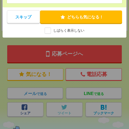
MAIL：
tenshoku@nikken-ts.jp
担当：採用担当
登録交通費
スキップ
どちらも気になる！
★今ならご来社登録でQUOカード2000円分をプレゼント中★
しばらく表示しない
応募ページへ
気になる！
電話応募
メール
LINE
で送る
で送る
シェア
ツイート
ブックマーク