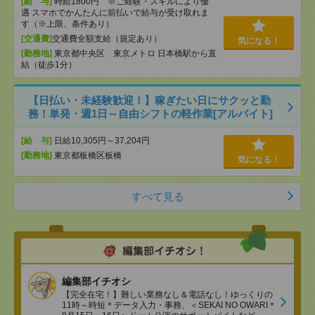
[給 与]
時給1800円 ※ご経験・スキルにより優
遇 スマホでかんたんに前払いで給与が受け取れま
す（※上限、条件あり）
[交通費]
交通費全額支給（規定あり）
気になる！
[勤務地]
東京都中央区 東京メトロ 日本橋駅から直
結（徒歩1分）
【日払い・未経験歓迎！】稼ぎたい日にサクッと勤
務！単発・週1日～自由シフトの軽作業[アルバイト]
[給 与]
日給10,305円～37,204円
[勤務地]
東京都板橋区板橋
気になる！
すべて見る
編集部イチオシ
【完全在宅！】難しい業務なし＆電話なし！ゆっくりの
11時～時短＊データ入力・事務、＜SEKAI NO OWARI＊