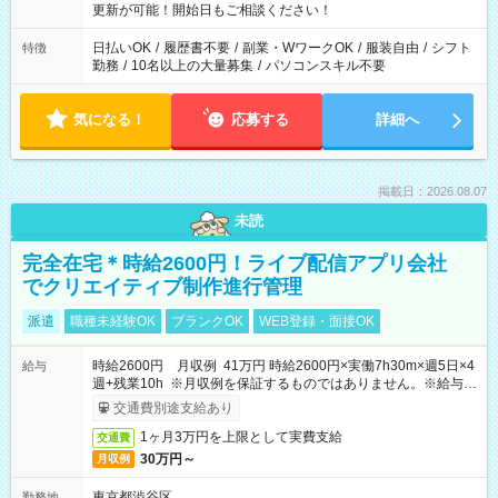
更新が可能！開始日もご相談ください！
日払いOK
/
履歴書不要
/
副業・WワークOK
/
服装自由
/
シフト
特徴
勤務
/
10名以上の大量募集
/
パソコンスキル不要
気になる！
応募する
詳細へ
掲載日：2026.08.07
未読
完全在宅＊時給2600円！ライブ配信アプリ会社
でクリエイティブ制作進行管理
派遣
職種未経験OK
ブランクOK
WEB登録・面接OK
時給2600円 月収例 41万円 時給2600円×実働7h30m×週5日×4
給与
週+残業10h ※月収例を保証するものではありません。※給与即
受取りサービス利用可（利用条件有）
交通費別途支給あり
1ヶ月3万円を上限として実費支給
交通費
30万円～
月収例
東京都渋谷区
勤務地