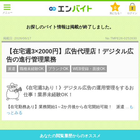
0
メニュー
気になる！
ログイン
お探しのバイト情報は掲載が終了しました。
掲載日 :2026
/
06
/
17
No.TMPE26-0252630
【在宅週3×2000円】広告代理店！デジタル広
告の進行管理業務
派遣
職種未経験OK
ブランクOK
WEB登録・面接OK
《在宅週3あり！》デジタル広告の運用管理をするお
仕事！業界未経験OK！
【在宅勤務あり】業務開始1～2か月後から在宅開始可能！ 派遣
...も
っとみる
あなたの閲覧履歴からのオススメ