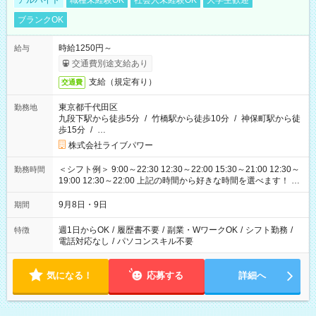
アルバイト
職種未経験OK
社会人未経験OK
大学生歓迎
ブランクOK
時給1250円～
給与
交通費別途支給あり
支給（規定有り）
交通費
東京都千代田区
勤務地
九段下駅から徒歩5分
/
竹橋駅から徒歩10分
/
神保町駅から徒
歩15分
/
…
株式会社ライブパワー
＜シフト例＞ 9:00～22:30 12:30～22:00 15:30～21:00 12:30～
勤務時間
19:00 12:30～22:00 上記の時間から好きな時間を選べます！ ※
時間は変更となる可能性があります
9月8日・9日
期間
週1日からOK
/
履歴書不要
/
副業・WワークOK
/
シフト勤務
/
特徴
電話対応なし
/
パソコンスキル不要
気になる！
応募する
詳細へ