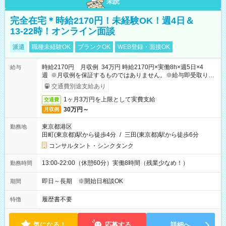
未読
完全在宅＊時給2170円！未経験OK！週4日＆
13-22時！オンライン面談
派遣
職種未経験OK
ブランクOK
WEB登録・面接OK
時給2170円 月収例 34万円 時給2170円×実働8h×週5日×4
給与
週 ※月収例を保証するものではありません。※給与即受取りサ
ービス利用可（利用条件有）
交通費別途支給あり
1ヶ月3万円を上限として実費支給
交通費
30万円～
月収例
東京都港区
勤務地
田町(東京都)駅から徒歩4分
/
三田(東京都)駅から徒歩6分
コンサルタント・シンクタンク
13:00-22:00（休憩60分）実働8時間（残業少なめ！）
勤務時間
即日～長期 ※開始日相談OK
期間
履歴書不要
特徴
気になる！
応募する
詳細へ