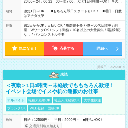
20:00～24：00 22：00～翌7:00 …など1日4時間～OK！ その他
シフトもございます！ お気軽にご相談ください！
激短1日～OK！ ■もちろん即日スタートもOK！ ■曜日・日数
期間
はアナタ次第！
週1日からOK
/
日払いOK
/
履歴書不要
/
40～50代活躍中
/
副
特徴
業・WワークOK
/
シフト勤務
/
10名以上の大量募集
/
電話対応
なし
/
パソコンスキル不要
気になる！
応募する
詳細へ
掲載日：2026.08.09
未読
＜夜勤＞1日4時間～未経験でももちろん歓迎！
イベント会場でイスや机の運搬のお仕事
アルバイト
職種未経験OK
社会人未経験OK
大学生歓迎
ブランクOK
WEB登録・面接OK
日給：12500円～ 半日：5000円～ ■日払いOK！
給与
交通費別途支給あり