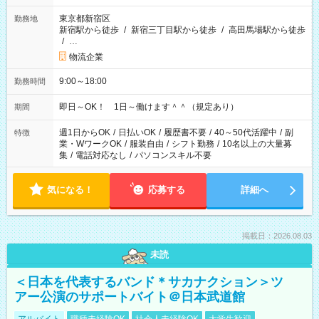
東京都新宿区
勤務地
新宿駅から徒歩
/
新宿三丁目駅から徒歩
/
高田馬場駅から徒歩
/
…
物流企業
9:00～18:00
勤務時間
即日～OK！ 1日～働けます＾＾（規定あり）
期間
週1日からOK
/
日払いOK
/
履歴書不要
/
40～50代活躍中
/
副
特徴
業・WワークOK
/
服装自由
/
シフト勤務
/
10名以上の大量募
集
/
電話対応なし
/
パソコンスキル不要
気になる！
応募する
詳細へ
掲載日：2026.08.03
未読
＜日本を代表するバンド＊サカナクション＞ツ
アー公演のサポートバイト＠日本武道館