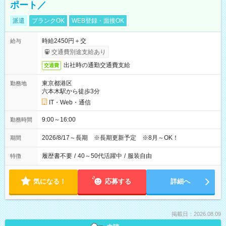
ポート／
派遣
ブランクOK
WEB登録・面接OK
時給2450円＋交
給与
交通費別途支給あり
出社時の通勤交通費支給
交通費
東京都港区
勤務地
六本木駅から徒歩3分
IT・Web・通信
9:00～16:00
勤務時間
2026/8/17～長期 ※長期更新予定 ※8月～OK！
期間
履歴書不要
/
40～50代活躍中
/
服装自由
特徴
気になる！
応募する
詳細へ
掲載日：2026.08.09