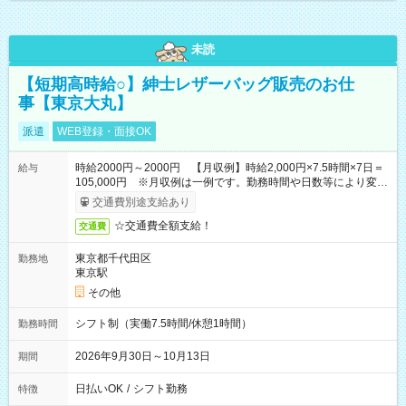
未読
【短期高時給○】紳士レザーバッグ販売のお仕
事【東京大丸】
派遣
WEB登録・面接OK
時給2000円～2000円 【月収例】時給2,000円×7.5時間×7日＝
給与
105,000円 ※月収例は一例です。勤務時間や日数等により変動
いたします。
交通費別途支給あり
☆交通費全額支給！
交通費
東京都千代田区
勤務地
東京駅
その他
シフト制（実働7.5時間/休憩1時間）
勤務時間
2026年9月30日～10月13日
期間
日払いOK
/
シフト勤務
特徴