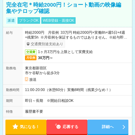
完全在宅＊時給2000円！ショート動画の映像編
集やテロップ確認
派遣
ブランクOK
WEB登録・面接OK
時給2000円 月収例 33万円 時給2000円×実働8h×週5日×4週
給与
+残業5h ※月収例を保証するものではありません。※給与即受
取りサービス利用可（利用条件有）
交通費別途支給あり
1ヶ月3万円を上限として実費支給
交通費
30万円～
月収例
東京都新宿区
勤務地
市ケ谷駅から徒歩3分
放送
11:00-20:00（休憩60分）実働8時間（残業少なめ！）
勤務時間
即日～長期 ※開始日相談OK
期間
履歴書不要
特徴
気になる！
応募する
詳細へ