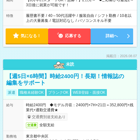
【8月中のスタートOK！急募！】2カ月～ ■ご応募から最短2～
期間
ね。 ※Wワーク希望の方へ 今ご覧のお仕事で希望する勤務時間
3日後に就業が可能です！
と、もう1つのお仕事の勤務時間。 合計で週40時間を超える場
合は応募できません。
履歴書不要
/
40～50代活躍中
/
服装自由
/
シフト勤務
/
10名以
特徴
上の大量募集
/
電話対応なし
/
パソコンスキル不要
気になる！
応募する
詳細へ
掲載日：2026.08.07
未読
【週5日×6時間】時給2400円！長期！情報誌の
編集をサポート
派遣
職種未経験OK
ブランクOK
WEB登録・面接OK
時給2400円 ◆モデル月収：2400円×7H×21日＝352,800円+残
給与
業代+通勤交通費★
交通費別途支給あり
全額支給
交通費
東京都中央区
勤務地