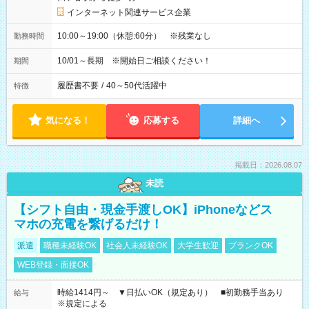
インターネット関連サービス企業
10:00～19:00（休憩:60分） ※残業なし
勤務時間
10/01～長期 ※開始日ご相談ください！
期間
履歴書不要
/
40～50代活躍中
特徴
気になる！
応募する
詳細へ
掲載日：2026.08.07
未読
【シフト自由・現金手渡しOK】iPhoneなどス
マホの充電を繋げるだけ！
派遣
職種未経験OK
社会人未経験OK
大学生歓迎
ブランクOK
WEB登録・面接OK
時給1414円～ ▼日払いOK（規定あり） ■初勤務手当あり
給与
※規定による