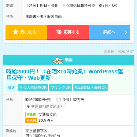
【急募】即日～長期 ※☆開始日相談可能 ※8月～OK！
期間
履歴書不要
/
服装自由
特徴
気になる！
応募する
詳細へ
掲載日：2026.08.07
未読
時給2000円！〈在宅×10時始業〉WordPress運
用保守・Web更新
派遣
社会人未経験OK
ブランクOK
WEB登録・面接OK
時給2000円+交 【月収例】32万円
給与
交通費別途支給あり
交通費支給
交通費
30万円～
月収例
東京都新宿区
勤務地
四ツ谷駅から徒歩1分