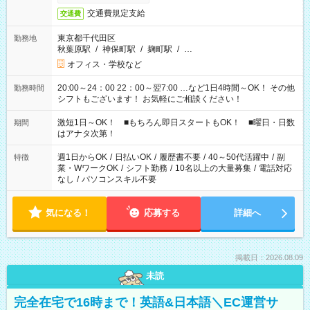
交通費規定支給
交通費
東京都千代田区
勤務地
秋葉原駅
/
神保町駅
/
麹町駅
/
…
オフィス・学校など
20:00～24：00 22：00～翌7:00 …など1日4時間～OK！ その他
勤務時間
シフトもございます！ お気軽にご相談ください！
激短1日～OK！ ■もちろん即日スタートもOK！ ■曜日・日数
期間
はアナタ次第！
週1日からOK
/
日払いOK
/
履歴書不要
/
40～50代活躍中
/
副
特徴
業・WワークOK
/
シフト勤務
/
10名以上の大量募集
/
電話対応
なし
/
パソコンスキル不要
気になる！
応募する
詳細へ
掲載日：2026.08.09
未読
完全在宅で16時まで！英語&日本語＼EC運営サ