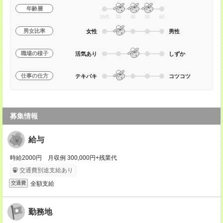
年齢層
20代
30
40
50
60
男女比率
女性
男性
職場の様子
活気あり
しずか
仕事の仕方
テキパキ
コツコツ
募集情報
給与
時給2000円 月収例 300,000円+残業代
交通費別途支給あり
全額支給
交通費
勤務地