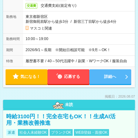
交通費支給(規定有り)
交通費
東京都新宿区
勤務地
新宿御苑前駅から徒歩3分
/
新宿三丁目駅から徒歩4分
マスコミ関連
10:00～19:00
勤務時間
2026/9/1～長期 ※開始日相談可能 ※9月～OK！
期間
履歴書不要
/
40～50代活躍中
/
副業・WワークOK
/
服装自由
特徴
気になる！
応募する
詳細へ
掲載日：2026.08.07
未読
時給3100円！！完全在宅もOK！！生成AI活
用・業務改善推進
派遣
社会人未経験OK
ブランクOK
WEB登録・面接OK