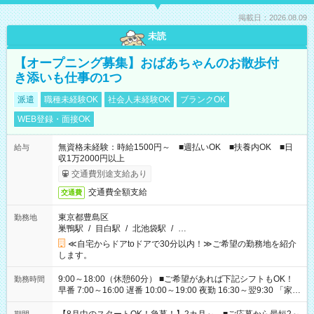
掲載日：2026.08.09
未読
【オープニング募集】おばあちゃんのお散歩付
き添いも仕事の1つ
派遣
職種未経験OK
社会人未経験OK
ブランクOK
WEB登録・面接OK
無資格未経験：時給1500円～ ■週払いOK ■扶養内OK ■日
給与
収1万2000円以上
交通費別途支給あり
交通費全額支給
交通費
東京都豊島区
勤務地
巣鴨駅
/
目白駅
/
北池袋駅
/
…
≪自宅からドアtoドアで30分以内！≫ご希望の勤務地を紹介
します。
9:00～18:00（休憩60分） ■ご希望があれば下記シフトもOK！
勤務時間
早番 7:00～16:00 遅番 10:00～19:00 夜勤 16:30～翌9:30 「家族
と休みを合わせたい」 「余裕を持って夕飯の準備がしたい」
「できれば残業はしたくない」 など、ご希望を教えてください