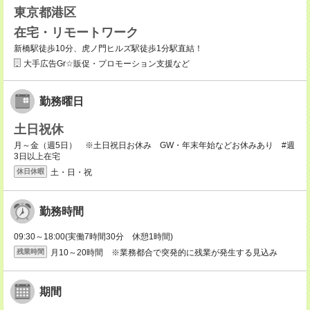
東京都港区
在宅・リモートワーク
新橋駅徒歩10分、虎ノ門ヒルズ駅徒歩1分駅直結！
大手広告Gr☆販促・プロモーション支援など
勤務曜日
土日祝休
月～金（週5日） ※土日祝日お休み GW・年末年始などお休みあり #週
3日以上在宅
土・日・祝
休日休暇
勤務時間
09:30～18:00(実働7時間30分 休憩1時間)
月10～20時間 ※業務都合で突発的に残業が発生する見込み
残業時間
期間