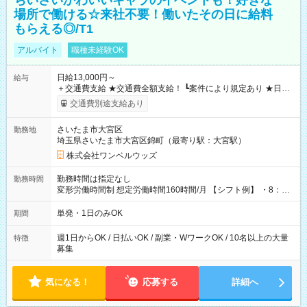
ちいさいかわいいキャラのイベントも！好きな
場所で働ける☆来社不要！働いたその日に給料
もらえる◎/T1
アルバイト
職種未経験OK
日給13,000円～
給与
＋交通費支給 ★交通費全額支給！ ┗案件により規定あり ★日払
いOK！（規定あり） ┗働いたその日に現金GET♪ お仕事後はコ
交通費別途支給あり
ンビニATMから 日払い分を引き落とせます！ 【試用期間】試
用期間なし
さいたま市大宮区
勤務地
埼玉県さいたま市大宮区錦町（最寄り駅：大宮駅）
株式会社ワンベルウッズ
勤務時間は指定なし
勤務時間
変形労働時間制 想定労働時間160時間/月 【シフト例】 ・8：00
～21：00
単発・1日のみOK
期間
週1日からOK / 日払いOK / 副業・WワークOK / 10名以上の大量
特徴
募集
気になる！
応募する
詳細へ