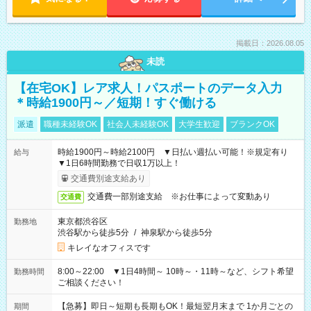
掲載日：2026.08.05
未読
【在宅OK】レア求人！パスポートのデータ入力
＊時給1900円～／短期！すぐ働ける
派遣
職種未経験OK
社会人未経験OK
大学生歓迎
ブランクOK
時給1900円～時給2100円 ▼日払い週払い可能！※規定有り
給与
▼1日6時間勤務で日収1万以上！
交通費別途支給あり
交通費一部別途支給 ※お仕事によって変動あり
交通費
東京都渋谷区
勤務地
渋谷駅から徒歩5分
/
神泉駅から徒歩5分
キレイなオフィスです
8:00～22:00 ▼1日4時間～ 10時～・11時～など、シフト希望
勤務時間
ご相談ください！
【急募】即日～短期も長期もOK！最短翌月末まで 1か月ごとの
期間