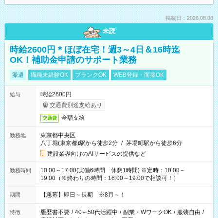
掲載日：2026.08.08
未読
時給2600円＊ほぼ在宅！週3～4日＆16時迄
OK！補助金申請のサポート業務
派遣
職種未経験OK
ブランクOK
WEB登録・面接OK
時給2600円
給与
交通費別途支給あり
全額支給
交通費
東京都中央区
勤務地
八丁堀(東京都)駅から徒歩2分
/
茅場町駅から徒歩6分
建設業界向けのAIサービスの提供など
10:00～17:00(実働6時間 休憩1時間) ※定時：10:00～
勤務時間
19:00（※終わりの時間：16:00～19:00で相談可！）
【急募】即日～長期 ※8月～！
期間
履歴書不要
/
40～50代活躍中
/
副業・WワークOK
/
服装自由
/
特徴