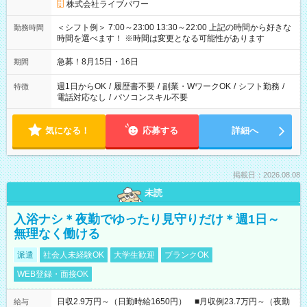
株式会社ライブパワー
＜シフト例＞ 7:00～23:00 13:30～22:00 上記の時間から好きな
勤務時間
時間を選べます！ ※時間は変更となる可能性があります
急募！8月15日・16日
期間
週1日からOK
/
履歴書不要
/
副業・WワークOK
/
シフト勤務
/
特徴
電話対応なし
/
パソコンスキル不要
気になる！
応募する
詳細へ
掲載日：2026.08.08
未読
入浴ナシ＊夜勤でゆったり見守りだけ＊週1日～
無理なく働ける
派遣
社会人未経験OK
大学生歓迎
ブランクOK
WEB登録・面接OK
日収2.9万円～（日勤時給1650円） ■月収例23.7万円～（夜勤
給与