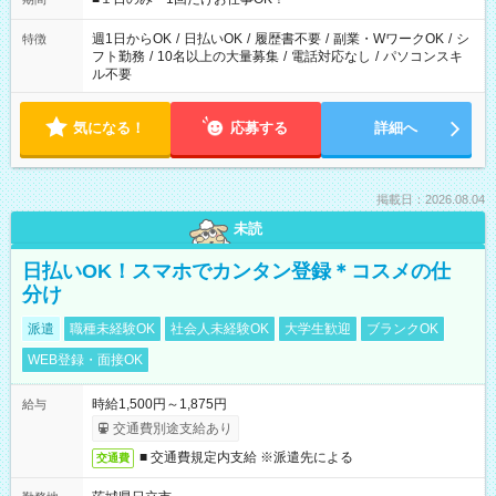
現場によって異なります。 ※勿論、休憩時間はあるのでご安心
ください！
週1日からOK
/
日払いOK
/
履歴書不要
/
副業・WワークOK
/
シ
特徴
フト勤務
/
10名以上の大量募集
/
電話対応なし
/
パソコンスキ
ル不要
気になる！
応募する
詳細へ
掲載日：2026.08.04
未読
日払いOK！スマホでカンタン登録＊コスメの仕
分け
派遣
職種未経験OK
社会人未経験OK
大学生歓迎
ブランクOK
WEB登録・面接OK
時給1,500円～1,875円
給与
交通費別途支給あり
■ 交通費規定内支給 ※派遣先による
交通費