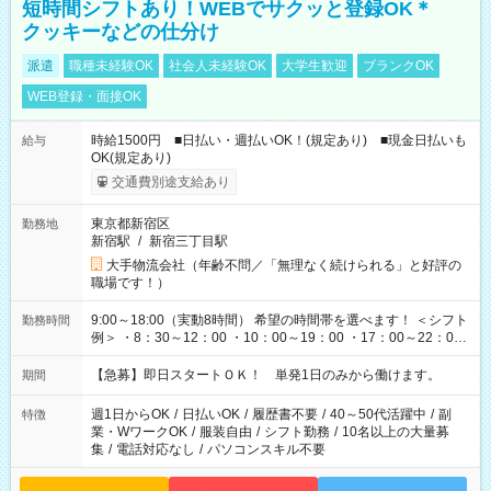
短時間シフトあり！WEBでサクッと登録OK＊
クッキーなどの仕分け
派遣
職種未経験OK
社会人未経験OK
大学生歓迎
ブランクOK
WEB登録・面接OK
時給1500円 ■日払い・週払いOK！(規定あり) ■現金日払いも
給与
OK(規定あり)
交通費別途支給あり
東京都新宿区
勤務地
新宿駅
/
新宿三丁目駅
大手物流会社（年齢不問／「無理なく続けられる」と好評の
職場です！）
9:00～18:00（実動8時間） 希望の時間帯を選べます！ ＜シフト
勤務時間
例＞ ・8：30～12：00 ・10：00～19：00 ・17：00～22：00
・13：00～22：00 ・22：00～翌6：00 など
【急募】即日スタートＯＫ！ 単発1日のみから働けます。
期間
週1日からOK
/
日払いOK
/
履歴書不要
/
40～50代活躍中
/
副
特徴
業・WワークOK
/
服装自由
/
シフト勤務
/
10名以上の大量募
集
/
電話対応なし
/
パソコンスキル不要