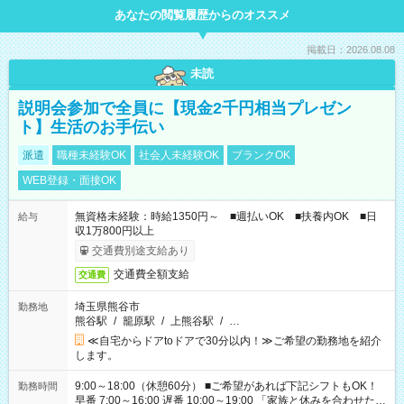
あなたの閲覧履歴からのオススメ
掲載日：2026.08.08
未読
説明会参加で全員に【現金2千円相当プレゼン
ト】生活のお手伝い
派遣
職種未経験OK
社会人未経験OK
ブランクOK
WEB登録・面接OK
無資格未経験：時給1350円～ ■週払いOK ■扶養内OK ■日
給与
収1万800円以上
交通費別途支給あり
交通費全額支給
交通費
埼玉県熊谷市
勤務地
熊谷駅
/
籠原駅
/
上熊谷駅
/
…
≪自宅からドアtoドアで30分以内！≫ご希望の勤務地を紹介
します。
9:00～18:00（休憩60分） ■ご希望があれば下記シフトもOK！
勤務時間
早番 7:00～16:00 遅番 10:00～19:00 「家族と休みを合わせた