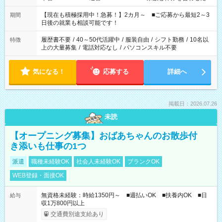
い」 「余裕を持って夕飯の準備がしたい」 「できれば残業はし
たくない」 など、ご希望を教えてくださいね。 ※Wワーク希望
【現在も積極採用中！急募！】2カ月～ ■ご応募から最短2～3
期間
の方へ 今ご覧のお仕事で希望する勤務時間と、もう1つのお仕事
日後の就業も相談可能です！
の勤務時間。 合計で週40時間を超える場合は応募できません。
履歴書不要
/
40～50代活躍中
/
服装自由
/
シフト勤務
/
10名以
特徴
上の大量募集
/
電話対応なし
/
パソコンスキル不要
気になる！
応募する
詳細へ
掲載日：2026.07.26
未読
【オープニング募集】おばあちゃんのお散歩付
き添いも仕事の1つ
派遣
職種未経験OK
社会人未経験OK
ブランクOK
WEB登録・面接OK
無資格未経験：時給1350円～ ■週払いOK ■扶養内OK ■日
給与
収1万800円以上
交通費別途支給あり