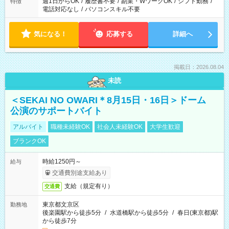
週1日からOK
/
履歴書不要
/
副業・WワークOK
/
シフト勤務
/
特徴
電話対応なし
/
パソコンスキル不要
気になる！
応募する
詳細へ
掲載日：2026.08.04
未読
＜SEKAI NO OWARI＊8月15日・16日＞ドーム
公演のサポートバイト
アルバイト
職種未経験OK
社会人未経験OK
大学生歓迎
ブランクOK
時給1250円～
給与
交通費別途支給あり
支給（規定有り）
交通費
東京都文京区
勤務地
後楽園駅から徒歩5分
/
水道橋駅から徒歩5分
/
春日(東京都)駅
から徒歩7分