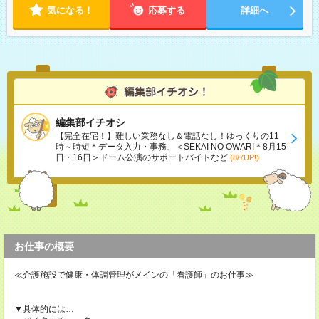
気になる！
応募する
詳細へ
編集部イチオシ
【完全在宅！】難しい業務なし＆電話なし！ゆっくりの11
時～時短＊データ入力・事務、＜SEKAI NO OWARI＊8月15
日・16日＞ドーム公演のサポートバイトなど
(8/7UP!)
お仕事の概要
≪介護施設で健康・体調管理がメインの「看護師」のお仕事≫
▼具体的には…