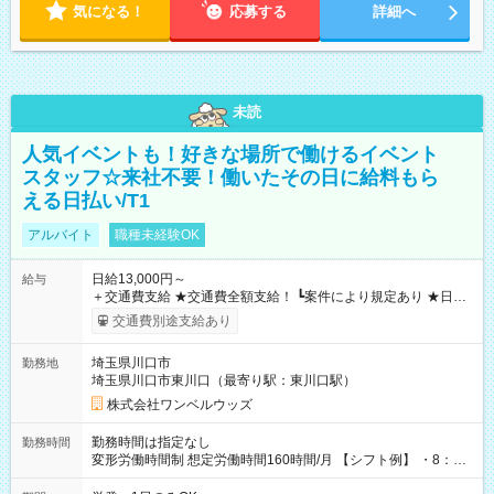
気になる！
応募する
詳細へ
未読
人気イベントも！好きな場所で働けるイベント
スタッフ☆来社不要！働いたその日に給料もら
える日払い/T1
アルバイト
職種未経験OK
日給13,000円～
給与
＋交通費支給 ★交通費全額支給！ ┗案件により規定あり ★日払
いOK！（規定あり） ┗働いたその日に現金GET♪ お仕事後はコ
交通費別途支給あり
ンビニATMから 日払い分を引き落とせます！ 【試用期間】試
用期間なし
埼玉県川口市
勤務地
埼玉県川口市東川口（最寄り駅：東川口駅）
株式会社ワンベルウッズ
勤務時間は指定なし
勤務時間
変形労働時間制 想定労働時間160時間/月 【シフト例】 ・8：00
～21：00