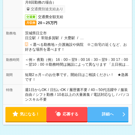
月8回勤務の場合）
交通費別途支給あり
交通費全額支給
交通費
20～25万円
月収例
茨城県日立市
勤務地
日立駅
/
常陸多賀駅
/
大甕駅
/
…
＜選べる勤務地＞介護施設や病院 ※ご自宅の近くなど、お
好きな場所を選べます！
＜例＞ 夜勤（例） 16：00～翌9：00 16：30～翌9：30 17：00
勤務時間
～翌10：00 ※勤務時間は施設によって異なります 「土日祝は休
みたい」 「しっかり稼ぎたい」 「もう少し遅い時間から始めた
い」など ご希望にあったお仕事をご案内いたします。 ※未経験
短期2ヵ月～のお仕事です。開始日はご相談ください！ ★急募
期間
の方の場合は1～2ヶ月間は日中での仕事を経験いただき、 お
です！
仕事に慣れてからの夜勤になります。 ★家庭の都合でお休みが
必要な場合も遠慮なくご相談ください。
週1日からOK
/
日払いOK
/
履歴書不要
/
40～50代活躍中
/
服装
特徴
自由
/
シフト勤務
/
10名以上の大量募集
/
電話対応なし
/
パソコ
ンスキル不要
気になる！
応募する
詳細へ