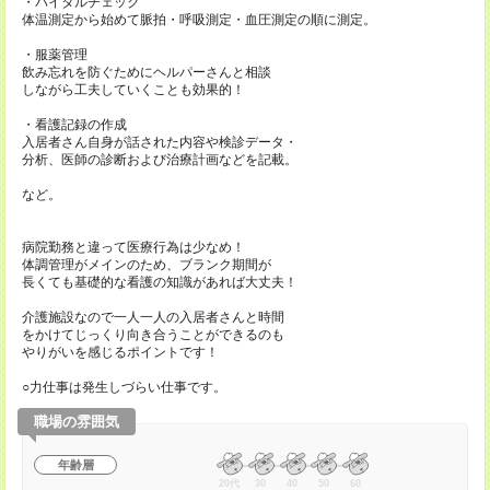
・バイタルチェック
体温測定から始めて脈拍・呼吸測定・血圧測定の順に測定。
・服薬管理
飲み忘れを防ぐためにヘルパーさんと相談
しながら工夫していくことも効果的！
・看護記録の作成
入居者さん自身が話された内容や検診データ・
分析、医師の診断および治療計画などを記載。
など。
病院勤務と違って医療行為は少なめ！
体調管理がメインのため、ブランク期間が
長くても基礎的な看護の知識があれば大丈夫！
介護施設なので一人一人の入居者さんと時間
をかけてじっくり向き合うことができるのも
やりがいを感じるポイントです！
○力仕事は発生しづらい仕事です。
職場の雰囲気
年齢層
20代
30
40
50
60