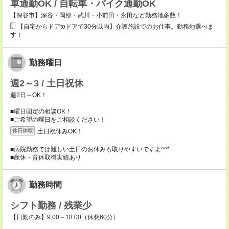
車通勤OK / 自転車・バイク通勤OK
【深谷市】深谷・岡部・武川・小前田・永田など勤務地多数！
【自宅からドアtoドアで30分以内】介護施設でのお仕事。勤務地選べま
す！
勤務曜日
週2～3 / 土日祝休
週2日～OK！
■曜日固定の相談OK！
■ご希望の曜日をご相談ください！
土日祝休みOK！
休日休暇
■病院勤務では難しい土日のお休みも取りやすいですよ^^*
■産休・育休取得実績あり
勤務時間
シフト勤務 / 残業少
【日勤のみ】9:00～18:00（休憩60分）