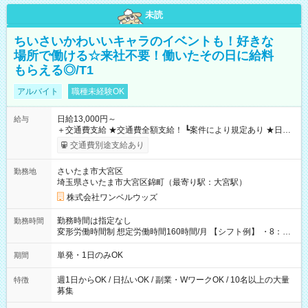
未読
ちいさいかわいいキャラのイベントも！好きな
場所で働ける☆来社不要！働いたその日に給料
もらえる◎/T1
アルバイト
職種未経験OK
日給13,000円～
給与
＋交通費支給 ★交通費全額支給！ ┗案件により規定あり ★日払
いOK！（規定あり） ┗働いたその日に現金GET♪ お仕事後はコ
交通費別途支給あり
ンビニATMから 日払い分を引き落とせます！ 【試用期間】試
用期間なし
さいたま市大宮区
勤務地
埼玉県さいたま市大宮区錦町（最寄り駅：大宮駅）
株式会社ワンベルウッズ
勤務時間は指定なし
勤務時間
変形労働時間制 想定労働時間160時間/月 【シフト例】 ・8：00
～21：00
単発・1日のみOK
期間
週1日からOK / 日払いOK / 副業・WワークOK / 10名以上の大量
特徴
募集