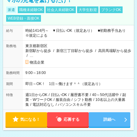
マホの充電を繋げるだけ！
派遣
職種未経験OK
社会人未経験OK
大学生歓迎
ブランクOK
WEB登録・面接OK
時給1414円～ ▼日払いOK（規定あり） ■初勤務手当あり
給与
※規定による
東京都新宿区
勤務地
新宿駅から徒歩
/
新宿三丁目駅から徒歩
/
高田馬場駅から徒歩
/
…
物流企業
9:00～18:00
勤務時間
即日～OK！ 1日～働けます＾＾（規定あり）
期間
週1日からOK
/
日払いOK
/
履歴書不要
/
40～50代活躍中
/
副
特徴
業・WワークOK
/
服装自由
/
シフト勤務
/
10名以上の大量募
集
/
電話対応なし
/
パソコンスキル不要
気になる！
応募する
詳細へ