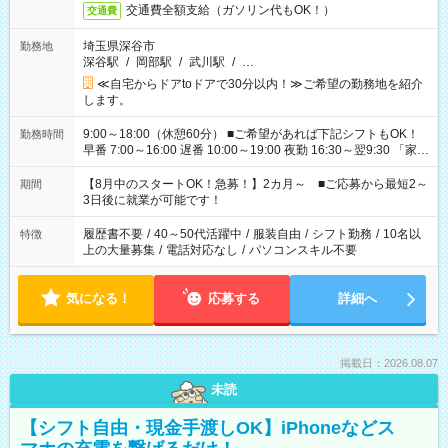
交通費全額支給（ガソリン代もOK！）
交通費
埼玉県深谷市
勤務地
深谷駅
/
岡部駅
/
武川駅
/
…
≪自宅からドアtoドアで30分以内！≫ご希望の勤務地を紹介
します。
9:00～18:00（休憩60分） ■ご希望があれば下記シフトもOK！
勤務時間
早番 7:00～16:00 遅番 10:00～19:00 夜勤 16:30～翌9:30 「家族
と休みを合わせたい」 「余裕を持って夕飯の準備がしたい」
「できれば残業はしたくない」 など、ご希望を教えてください
【8月中のスタートOK！急募！】2カ月～ ■ご応募から最短2～
期間
ね。 ※Wワーク希望の方へ 今ご覧のお仕事で希望する勤務時間
3日後に就業が可能です！
と、もう1つのお仕事の勤務時間。 合計で週40時間を超える場
合は応募できません。
履歴書不要
/
40～50代活躍中
/
服装自由
/
シフト勤務
/
10名以
特徴
上の大量募集
/
電話対応なし
/
パソコンスキル不要
気になる！
応募する
詳細へ
掲載日：2026.08.07
未読
【シフト自由・現金手渡しOK】iPhoneなどス