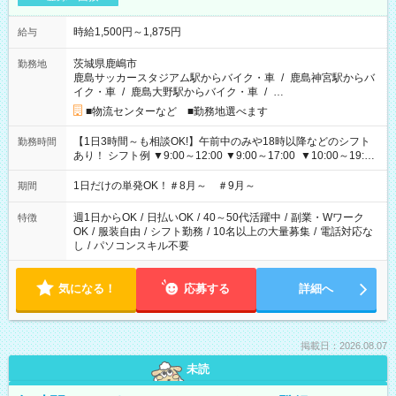
時給1,500円～1,875円
給与
茨城県鹿嶋市
勤務地
鹿島サッカースタジアム駅からバイク・車
/
鹿島神宮駅からバ
イク・車
/
鹿島大野駅からバイク・車
/
…
■物流センターなど ■勤務地選べます
【1日3時間～も相談OK!】午前中のみや18時以降などのシフト
勤務時間
あり！ シフト例 ▼9:00～12:00 ▼9:00～17:00 ▼10:00～19:00
▼18:00～21:00
1日だけの単発OK！＃8月～ ＃9月～
期間
週1日からOK
/
日払いOK
/
40～50代活躍中
/
副業・Wワーク
特徴
OK
/
服装自由
/
シフト勤務
/
10名以上の大量募集
/
電話対応な
し
/
パソコンスキル不要
気になる！
応募する
詳細へ
掲載日：2026.08.07
未読