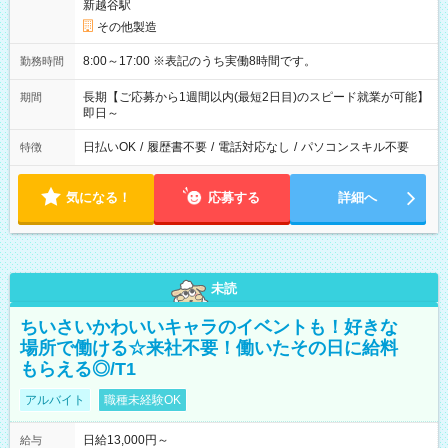
新越谷駅
その他製造
8:00～17:00 ※表記のうち実働8時間です。
勤務時間
長期【ご応募から1週間以内(最短2日目)のスピード就業が可能】
期間
即日～
日払いOK
/
履歴書不要
/
電話対応なし
/
パソコンスキル不要
特徴
気になる！
応募する
詳細へ
未読
ちいさいかわいいキャラのイベントも！好きな
場所で働ける☆来社不要！働いたその日に給料
もらえる◎/T1
アルバイト
職種未経験OK
日給13,000円～
給与