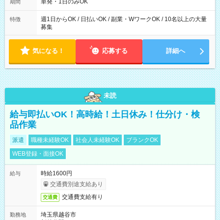
単発・1日のみOK
期間
週1日からOK / 日払いOK / 副業・WワークOK / 10名以上の大量
特徴
募集
気になる！
応募する
詳細へ
未読
給与即払いOK！高時給！土日休み！仕分け・検
品作業
派遣
職種未経験OK
社会人未経験OK
ブランクOK
WEB登録・面接OK
時給1600円
給与
交通費別途支給あり
交通費支給有り
交通費
埼玉県越谷市
勤務地