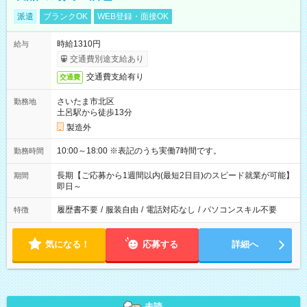
派遣
ブランクOK
WEB登録・面接OK
時給1310円
給与
交通費別途支給あり
交通費支給有り
交通費
さいたま市北区
勤務地
土呂駅から徒歩13分
製造外
10:00～18:00 ※表記のうち実働7時間です。
勤務時間
長期【ご応募から1週間以内(最短2日目)のスピード就業が可能】
期間
即日～
履歴書不要
/
服装自由
/
電話対応なし
/
パソコンスキル不要
特徴
気になる！
応募する
詳細へ
未読