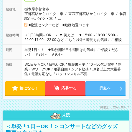
栃木県宇都宮市
勤務地
宇都宮駅からバイク・車
/
東武宇都宮駅からバイク・車
/
雀宮
駅からバイク・車
/
…
■物流センターなど ■勤務地選べます
＜1日3時間～OK！＞ ▼ 例えば… ▼ 15:00～18:00 15:00～
勤務時間
22:00 17:00～22:00 など こちら以外の時間もお気軽にご相談く
ださい！
単発1日～！ ★勤務開始日や期間はお気軽にご相談くださ
期間
い！ ＃8月～ ＃9月～
週1日からOK
/
日払いOK
/
履歴書不要
/
40～50代活躍中
/
副
特徴
業・WワークOK
/
服装自由
/
シフト勤務
/
10名以上の大量募
集
/
電話対応なし
/
パソコンスキル不要
気になる！
応募する
詳細へ
掲載日：2026.08.07
未読
＜単発＊1日～OK！＞コンサートなどのグッズ