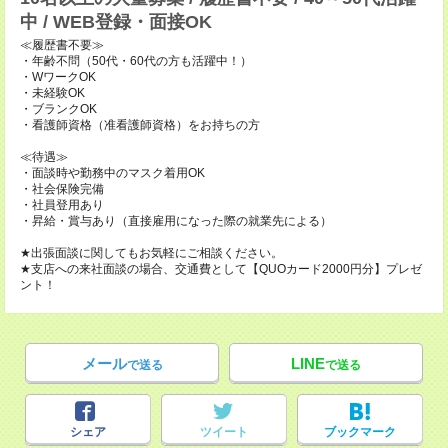
中 / WEB登録・面接OK
≪履歴書不要≫
・年齢不問（50代・60代の方も活躍中！）
・WワークOK
・未経験OK
・ブランクOK
・看護師資格（准看護師資格）をお持ちの方
≪待遇≫
・面談時や勤務中のマスク着用OK
・社会保険完備
・社員登用あり
・昇給・賞与あり（直接雇用になった際の就業先による）
★出張面談に関してもお気軽にご相談ください。
★支店への来社面談の場合、交通費として【QUOカード2000円分】プレゼ
ント！
メール
LINE
で送る
で送る
シェア
ツイート
ブックマーク