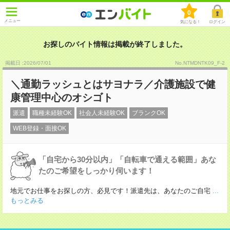
0
メニュー
気になる！
ログイン
お探しのバイト情報は掲載が終了しました。
掲載日 :2026
/
07
/
01
No.NTMDNTK09_F-2
＼通勤ラッシュとはサヨナラ／介護施設で健
康管理中心のオシゴト
派遣
職種未経験OK
社会人未経験OK
ブランクOK
WEB登録・面接OK
「自宅から30分以内」「自転車で通える範囲」あな
たのご希望をしっかり伺います！
地元でお仕事をお探しの方、必見です！派遣先は、あなたのご自宅
...
もっとみる