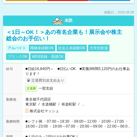
掲載日：2026.08.08
未読
＜1日～OK！＞あの有名企業も！展示会や株主
総会のお手伝い！
アルバイト
職種未経験OK
社会人未経験OK
大学生歓迎
ブランクOK
WEB登録・面接OK
■日給16,840円～ ■日払いOK ■実働3時間5,120円のお仕事あ
給与
ります！
交通費別途支給あり
一部支給
交通費
東京都千代田区
勤務地
東京駅
/
水道橋駅
/
有楽町駅
/
…
株式会社マッシュ
■シフト例 ・07:00～19:30 ・09:00～12:00 ・10:00～17:00 ・
勤務時間
18:00～23:00 ・19:00～07:00 ・20:00～09:00 ・22:00～06:00
etc ★最短で3時間で5,120円のお仕事から 15時間で2万円近く稼
げるお仕事も！ ご希望のお時間に合わせてご紹介！ ※シフトは
■１日のみ・1回だけお仕事OK！
期間