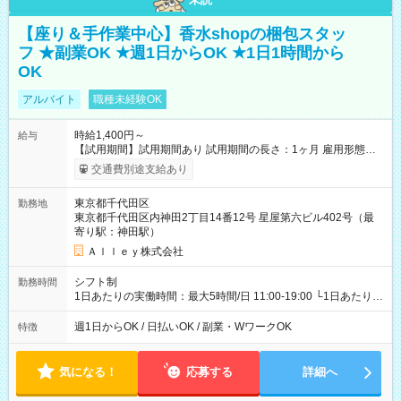
【座り＆手作業中心】香水shopの梱包スタッ
フ ★副業OK ★週1日からOK ★1日1時間から
OK
アルバイト
職種未経験OK
時給1,400円～
給与
【試用期間】試用期間あり 試用期間の長さ：1ヶ月 雇用形態、
給与は本採用時と同じです。
交通費別途支給あり
東京都千代田区
勤務地
東京都千代田区内神田2丁目14番12号 星屋第六ビル402号（最
寄り駅：神田駅）
Ａｌｌｅｙ株式会社
シフト制
勤務時間
1日あたりの実働時間：最大5時間/日 11:00-19:00 └1日あたりの
実働時間：1-5時間 └上記の時間帯内であれば、いつでも勤務可
能！ └平日・土曜日の中で、お好きな曜日でご勤務いただけま
週1日からOK / 日払いOK / 副業・WワークOK
特徴
す！ 【シフト例】 ・11:00～14:00 ・16:30～19:00 ・13:00～
18:00 などのように、自由な働き方が可能なお仕事です！
気になる！
応募する
詳細へ