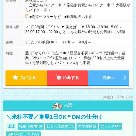
茨城県日立市
勤務地
日立駅からバイク・車
/
常陸多賀駅からバイク・車
/
大甕駅か
らバイク・車
/
…
■物流センターなど ■勤務地選べます
＜1日3時間～OK！＞ ▼ 例えば… ▼ 15:00～18:00 15:00～
勤務時間
22:00 17:00～22:00 など こちら以外の時間もお気軽にご相談く
ださい！
1日だけの単発OK！ ＃8月～ ＃9月～
期間
週1日からOK
/
日払いOK
/
履歴書不要
/
40～50代活躍中
/
副
特徴
業・WワークOK
/
服装自由
/
シフト勤務
/
10名以上の大量募
集
/
電話対応なし
/
パソコンスキル不要
気になる！
応募する
詳細へ
掲載日：2026.08.05
未読
＼来社不要／単発1日OK＊DMの仕分け
派遣
職種未経験OK
社会人未経験OK
大学生歓迎
ブランクOK
WEB登録・面接OK