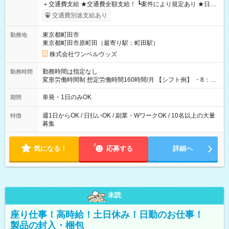
＋交通費支給 ★交通費全額支給！ ┗案件により規定あり ★日払
いOK！（規定あり） ┗働いたその日に現金GET♪ お仕事後はコ
交通費別途支給あり
ンビニATMから 日払い分を引き落とせます！ 【試用期間】試
用期間なし
東京都町田市
勤務地
東京都町田市原町田（最寄り駅：町田駅）
株式会社ワンベルウッズ
勤務時間は指定なし
勤務時間
変形労働時間制 想定労働時間160時間/月 【シフト例】 ・8：00
～21：00
単発・1日のみOK
期間
週1日からOK / 日払いOK / 副業・WワークOK / 10名以上の大量
特徴
募集
気になる！
応募する
詳細へ
未読
座り仕事！高時給！土日休み！日勤のお仕事！
製品の封入・梱包