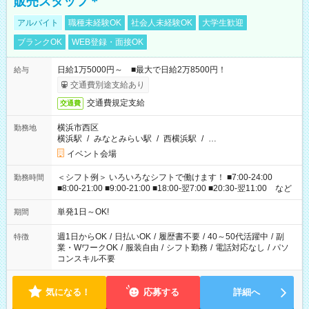
販売スタッフ＊
アルバイト
職種未経験OK
社会人未経験OK
大学生歓迎
ブランクOK
WEB登録・面接OK
日給1万5000円～ ■最大で日給2万8500円！
給与
交通費別途支給あり
交通費規定支給
交通費
横浜市西区
勤務地
横浜駅
/
みなとみらい駅
/
西横浜駅
/
…
イベント会場
＜シフト例＞ いろいろなシフトで働けます！ ■7:00-24:00
勤務時間
■8:00-21:00 ■9:00-21:00 ■18:00-翌7:00 ■20:30-翌11:00 など
単発1日～OK!
期間
週1日からOK
/
日払いOK
/
履歴書不要
/
40～50代活躍中
/
副
特徴
業・WワークOK
/
服装自由
/
シフト勤務
/
電話対応なし
/
パソ
コンスキル不要
気になる！
応募する
詳細へ