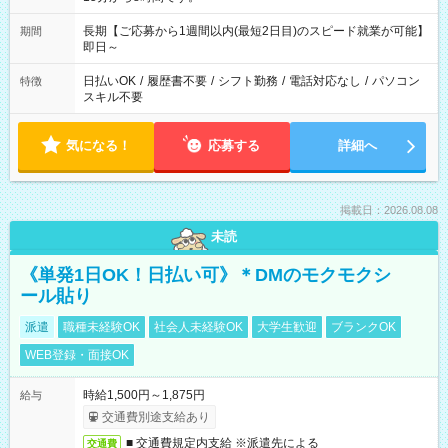
長期【ご応募から1週間以内(最短2日目)のスピード就業が可能】
期間
即日～
日払いOK
/
履歴書不要
/
シフト勤務
/
電話対応なし
/
パソコン
特徴
スキル不要
気になる！
応募する
詳細へ
掲載日：2026.08.08
未読
《単発1日OK！日払い可》＊DMのモクモクシ
ール貼り
派遣
職種未経験OK
社会人未経験OK
大学生歓迎
ブランクOK
WEB登録・面接OK
時給1,500円～1,875円
給与
交通費別途支給あり
■ 交通費規定内支給 ※派遣先による
交通費