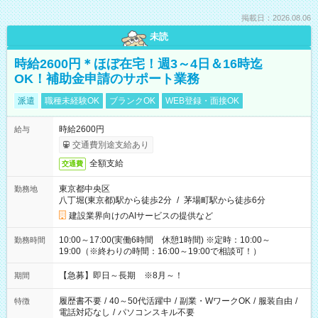
掲載日：2026.08.06
未読
時給2600円＊ほぼ在宅！週3～4日＆16時迄
OK！補助金申請のサポート業務
派遣
職種未経験OK
ブランクOK
WEB登録・面接OK
時給2600円
給与
交通費別途支給あり
全額支給
交通費
東京都中央区
勤務地
八丁堀(東京都)駅から徒歩2分
/
茅場町駅から徒歩6分
建設業界向けのAIサービスの提供など
10:00～17:00(実働6時間 休憩1時間) ※定時：10:00～
勤務時間
19:00（※終わりの時間：16:00～19:00で相談可！）
【急募】即日～長期 ※8月～！
期間
履歴書不要
/
40～50代活躍中
/
副業・WワークOK
/
服装自由
/
特徴
電話対応なし
/
パソコンスキル不要