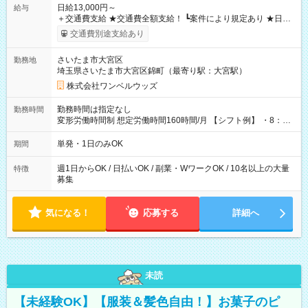
日給13,000円～
給与
＋交通費支給 ★交通費全額支給！ ┗案件により規定あり ★日払
いOK！（規定あり） ┗働いたその日に現金GET♪ お仕事後はコ
交通費別途支給あり
ンビニATMから 日払い分を引き落とせます！ 【試用期間】試
用期間なし
さいたま市大宮区
勤務地
埼玉県さいたま市大宮区錦町（最寄り駅：大宮駅）
株式会社ワンベルウッズ
勤務時間は指定なし
勤務時間
変形労働時間制 想定労働時間160時間/月 【シフト例】 ・8：00
～21：00
単発・1日のみOK
期間
週1日からOK / 日払いOK / 副業・WワークOK / 10名以上の大量
特徴
募集
気になる！
応募する
詳細へ
未読
【未経験OK】【服装＆髪色自由！】お菓子のピ