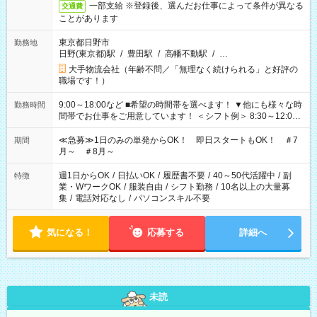
一部支給 ※登録後、選んだお仕事によって条件が異なる
交通費
ことがあります
東京都日野市
勤務地
日野(東京都)駅
/
豊田駅
/
高幡不動駅
/
…
大手物流会社（年齢不問／「無理なく続けられる」と好評の
職場です！）
9:00～18:00など ■希望の時間帯を選べます！ ▼他にも様々な時
勤務時間
間帯でお仕事をご用意しています！ ＜シフト例＞ 8:30～12:00
17:00～22:00 13:00～22:00 22:00～翌6:00 など
≪急募≫1日のみの単発からOK！ 即日スタートもOK！ ＃7
期間
月～ ＃8月～
週1日からOK
/
日払いOK
/
履歴書不要
/
40～50代活躍中
/
副
特徴
業・WワークOK
/
服装自由
/
シフト勤務
/
10名以上の大量募
集
/
電話対応なし
/
パソコンスキル不要
気になる！
応募する
詳細へ
未読