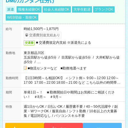
DMのカンタン仕分け
派遣
職種未経験OK
社会人未経験OK
大学生歓迎
ブランクOK
WEB登録・面接OK
時給1,500円～1,875円
給与
交通費別途支給あり
■ 交通費規定内支給 ※派遣先による
交通費
東京都品川区
勤務地
五反田駅から徒歩5分
/
目黒駅から徒歩5分
/
大井町駅から徒
歩5分
/
…
■物流センターなど ■勤務地選べます
【1日3時間～も相談OK!】 ＜シフト例＞ 9:00～12:00 12:00～
勤務時間
17:00 17:00～22:00 18:00～21:00 など こちら以外の時間帯も
お気軽にご相談ください！
単発1日～！ ★勤務開始日や期間はお気軽にご相談くださ
期間
い！ ＃8月～ ＃9月～
週1日からOK
/
日払いOK
/
履歴書不要
/
40～50代活躍中
/
副
特徴
業・WワークOK
/
服装自由
/
シフト勤務
/
10名以上の大量募
集
/
電話対応なし
/
パソコンスキル不要