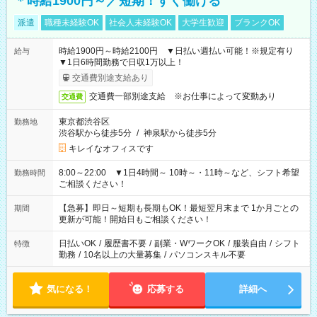
＊時給1900円～／短期！すぐ働ける
派遣
職種未経験OK
社会人未経験OK
大学生歓迎
ブランクOK
時給1900円～時給2100円 ▼日払い週払い可能！※規定有り
給与
▼1日6時間勤務で日収1万以上！
交通費別途支給あり
交通費一部別途支給 ※お仕事によって変動あり
交通費
東京都渋谷区
勤務地
渋谷駅から徒歩5分
/
神泉駅から徒歩5分
キレイなオフィスです
8:00～22:00 ▼1日4時間～ 10時～・11時～など、シフト希望
勤務時間
ご相談ください！
【急募】即日～短期も長期もOK！最短翌月末まで 1か月ごとの
期間
更新が可能！開始日もご相談ください！
日払いOK
/
履歴書不要
/
副業・WワークOK
/
服装自由
/
シフト
特徴
勤務
/
10名以上の大量募集
/
パソコンスキル不要
気になる！
応募する
詳細へ