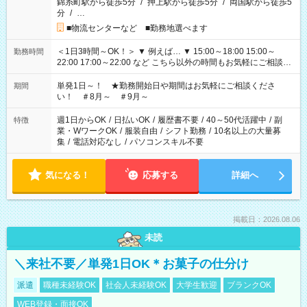
錦糸町駅から徒歩5分
/
押上駅から徒歩5分
/
両国駅から徒歩5
分
/
…
■物流センターなど ■勤務地選べます
＜1日3時間～OK！＞ ▼ 例えば… ▼ 15:00～18:00 15:00～
勤務時間
22:00 17:00～22:00 など こちら以外の時間もお気軽にご相談く
ださい！
単発1日～！ ★勤務開始日や期間はお気軽にご相談くださ
期間
い！ ＃8月～ ＃9月～
週1日からOK
/
日払いOK
/
履歴書不要
/
40～50代活躍中
/
副
特徴
業・WワークOK
/
服装自由
/
シフト勤務
/
10名以上の大量募
集
/
電話対応なし
/
パソコンスキル不要
気になる！
応募する
詳細へ
掲載日：2026.08.06
未読
＼来社不要／単発1日OK＊お菓子の仕分け
派遣
職種未経験OK
社会人未経験OK
大学生歓迎
ブランクOK
WEB登録・面接OK