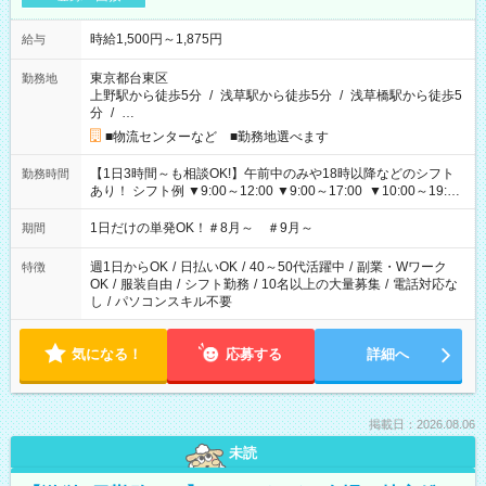
時給1,500円～1,875円
給与
東京都台東区
勤務地
上野駅から徒歩5分
/
浅草駅から徒歩5分
/
浅草橋駅から徒歩5
分
/
…
■物流センターなど ■勤務地選べます
【1日3時間～も相談OK!】午前中のみや18時以降などのシフト
勤務時間
あり！ シフト例 ▼9:00～12:00 ▼9:00～17:00 ▼10:00～19:00
▼18:00～21:00
1日だけの単発OK！＃8月～ ＃9月～
期間
週1日からOK
/
日払いOK
/
40～50代活躍中
/
副業・Wワーク
特徴
OK
/
服装自由
/
シフト勤務
/
10名以上の大量募集
/
電話対応な
し
/
パソコンスキル不要
気になる！
応募する
詳細へ
掲載日：2026.08.06
未読