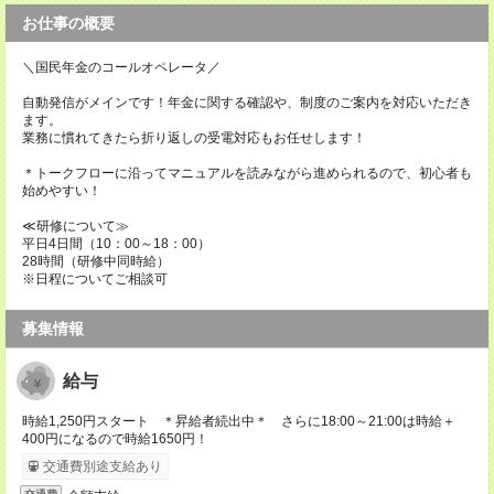
お仕事の概要
＼国民年金のコールオペレータ／
自動発信がメインです！年金に関する確認や、制度のご案内を対応いただき
ます。
業務に慣れてきたら折り返しの受電対応もお任せします！
＊トークフローに沿ってマニュアルを読みながら進められるので、初心者も
始めやすい！
≪研修について≫
平日4日間（10：00～18：00）
28時間（研修中同時給）
※日程についてご相談可
募集情報
給与
時給1,250円スタート ＊昇給者続出中＊ さらに18:00～21:00は時給＋
400円になるので時給1650円！
交通費別途支給あり