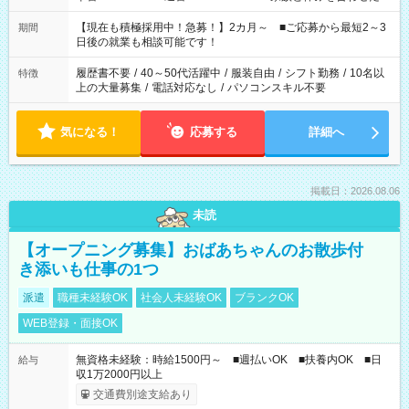
い」 「余裕を持って夕飯の準備がしたい」 「できれば残業はし
たくない」 など、ご希望を教えてくださいね。 ※Wワーク希望
【現在も積極採用中！急募！】2カ月～ ■ご応募から最短2～3
期間
の方へ 今ご覧のお仕事で希望する勤務時間と、もう1つのお仕事
日後の就業も相談可能です！
の勤務時間。 合計で週40時間を超える場合は応募できません。
履歴書不要
/
40～50代活躍中
/
服装自由
/
シフト勤務
/
10名以
特徴
上の大量募集
/
電話対応なし
/
パソコンスキル不要
気になる！
応募する
詳細へ
掲載日：2026.08.06
未読
【オープニング募集】おばあちゃんのお散歩付
き添いも仕事の1つ
派遣
職種未経験OK
社会人未経験OK
ブランクOK
WEB登録・面接OK
無資格未経験：時給1500円～ ■週払いOK ■扶養内OK ■日
給与
収1万2000円以上
交通費別途支給あり