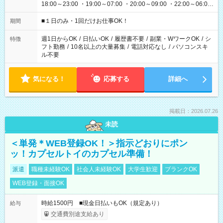
18:00～23:00 ・19:00～07:00 ・20:00～09:00 ・22:00～06:00
etc ★最短で3時間で5,120円のお仕事から 15時間で2万円近く稼
げるお仕事も！ ご希望のお時間に合わせてご紹介！ ※シフトは
■１日のみ・1回だけお仕事OK！
期間
現場によって異なります。 ※勿論、休憩時間はあるのでご安心
ください！
週1日からOK
/
日払いOK
/
履歴書不要
/
副業・WワークOK
/
シ
特徴
フト勤務
/
10名以上の大量募集
/
電話対応なし
/
パソコンスキ
ル不要
気になる！
応募する
詳細へ
掲載日：2026.07.26
未読
＜単発＊WEB登録OK！＞指示どおりにポン
ッ！カプセルトイのカプセル準備！
派遣
職種未経験OK
社会人未経験OK
大学生歓迎
ブランクOK
WEB登録・面接OK
時給1500円 ■現金日払いもOK（規定あり）
給与
交通費別途支給あり