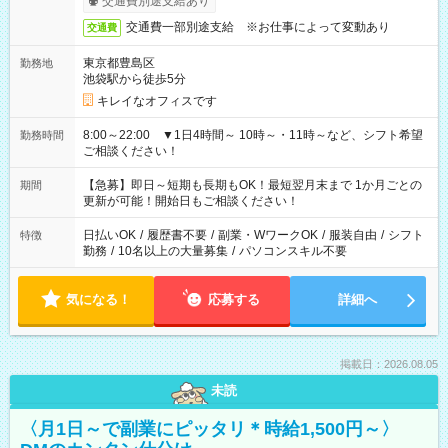
交通費別途支給あり
交通費一部別途支給 ※お仕事によって変動あり
交通費
東京都豊島区
勤務地
池袋駅から徒歩5分
キレイなオフィスです
8:00～22:00 ▼1日4時間～ 10時～・11時～など、シフト希望
勤務時間
ご相談ください！
【急募】即日～短期も長期もOK！最短翌月末まで 1か月ごとの
期間
更新が可能！開始日もご相談ください！
日払いOK
/
履歴書不要
/
副業・WワークOK
/
服装自由
/
シフト
特徴
勤務
/
10名以上の大量募集
/
パソコンスキル不要
気になる！
応募する
詳細へ
掲載日：2026.08.05
未読
〈月1日～で副業にピッタリ＊時給1,500円～〉