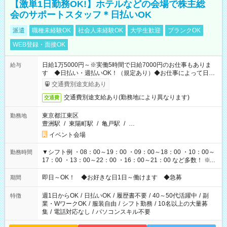
【激単1日勤務OK!】ホテルなどの会場で株主総
会のサポートスタッフ＊日払いOK
派遣
職種未経験OK
社会人未経験OK
大学生歓迎
ブランクOK
WEB登録・面接OK
日給1万5000円～※実働5時間で日給7000円のお仕事もありま
給与
す ◆日払い・週払いOK！（規定あり）◆お仕事によって日給
も異なります
交通費別途支給あり
交通費別途支給あり(勤務地により異なります)
交通費
東京都江東区
勤務地
豊洲駅
/
東陽町駅
/
亀戸駅
/
…
イベント会場
▼シフト例 ・08：00～19：00 ・09：00～18：00 ・10：00～
勤務時間
17：00 ・13：00～22：00 ・16：00～21：00 など多数！ ※お
仕事により勤務時間が異なります
即日～OK！ ◆お好きな日1日～働けます ◆急募
期間
週1日からOK
/
日払いOK
/
履歴書不要
/
40～50代活躍中
/
副
特徴
業・WワークOK
/
服装自由
/
シフト勤務
/
10名以上の大量募
集
/
電話対応なし
/
パソコンスキル不要