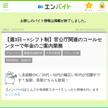
0
メニュー
気になる！
ログイン
お探しのバイト情報は掲載が終了しました。
掲載日 :2026
/
07
/
07
No.IBSTAQ911041325317
【週3日～×シフト制】官公庁関連のコールセ
ンターで年金のご案内業務
アルバイト
職種未経験OK
大学生歓迎
ブランクOK
WEB登録・面接OK
＼未経験OK／20代～50代の幅広い年代が活躍中で
す＊短期、長期どちらも歓迎！
【メンバーのほとんどが未経験スタート】しっかり研修を行います
...
もっとみる