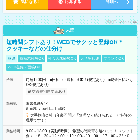
気になる！
応募する
詳細へ
掲載日：2026.08.06
未読
短時間シフトあり！WEBでサクッと登録OK＊
クッキーなどの仕分け
派遣
職種未経験OK
社会人未経験OK
大学生歓迎
ブランクOK
WEB登録・面接OK
時給1500円 ■日払い・週払いOK！(規定あり) ■現金日払いも
給与
OK(規定あり)
交通費別途支給あり
東京都新宿区
勤務地
新宿駅
/
新宿三丁目駅
大手物流会社（年齢不問／「無理なく続けられる」と好評の
職場です！）
9:00～18:00（実動8時間） 希望の時間帯を選べます！ ＜シフト
勤務時間
例＞ ・8：30～12：00 ・10：00～19：00 ・17：00～22：00