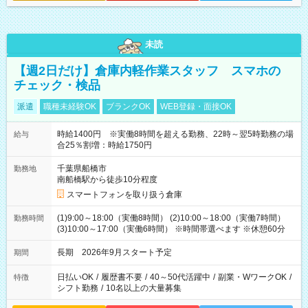
未読
【週2日だけ】倉庫内軽作業スタッフ スマホの
チェック・検品
派遣
職種未経験OK
ブランクOK
WEB登録・面接OK
時給1400円 ※実働8時間を超える勤務、22時～翌5時勤務の場
給与
合25％割増：時給1750円
千葉県船橋市
勤務地
南船橋駅から徒歩10分程度
スマートフォンを取り扱う倉庫
(1)9:00～18:00（実働8時間） (2)10:00～18:00（実働7時間）
勤務時間
(3)10:00～17:00（実働6時間） ※時間帯選べます ※休憩60分
長期 2026年9月スタート予定
期間
日払いOK
/
履歴書不要
/
40～50代活躍中
/
副業・WワークOK
/
特徴
シフト勤務
/
10名以上の大量募集