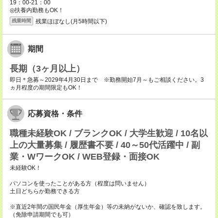
19：00-21：00
◎扶養内勤務もOK！
残業ほぼなし(月5時間以下)
残業時間
期間
長期（3ヶ月以上）
即日＊急募～2029年4月30日まで ※勤務開始7月～もご相談ください。3
ヵ月程度の期間限定もOK！
応募資格・条件
職種未経験OK / ブランクOK / 大学生歓迎 / 10名以
上の大量募集 / 履歴書不要 / 40～50代活躍中 / 副
業・WワークOK / WEB登録・面接OK
未経験OK！
パソコンを使ったことがある方（程度は問いません）
土日どちらか勤務できる方
※直近2年間の国民年金（厚生年金）等の未納がないか、確認を致します。
（免除申請期間でも可）