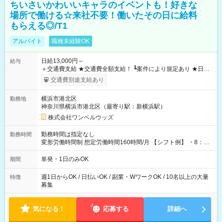
ちいさいかわいいキャラのイベントも！好きな
場所で働ける☆来社不要！働いたその日に給料
もらえる◎/T1
アルバイト
職種未経験OK
日給13,000円～
給与
＋交通費支給 ★交通費全額支給！ ┗案件により規定あり ★日払
いOK！（規定あり） ┗働いたその日に現金GET♪ お仕事後はコ
交通費別途支給あり
ンビニATMから 日払い分を引き落とせます！ 【試用期間】試
用期間なし
横浜市港北区
勤務地
神奈川県横浜市港北区（最寄り駅：新横浜駅）
株式会社ワンベルウッズ
勤務時間は指定なし
勤務時間
変形労働時間制 想定労働時間160時間/月 【シフト例】 ・8：00
～21：00
単発・1日のみOK
期間
週1日からOK / 日払いOK / 副業・WワークOK / 10名以上の大量
特徴
募集
気になる！
応募する
詳細へ