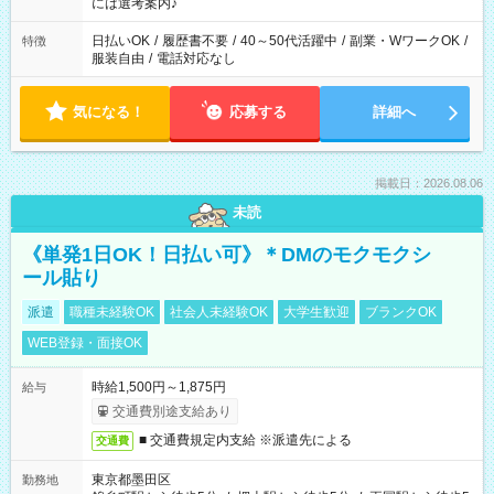
業界から入社して活躍されています♪
には選考案内♪
日払いOK
/
履歴書不要
/
40～50代活躍中
/
副業・WワークOK
/
特徴
服装自由
/
電話対応なし
気になる！
応募する
詳細へ
掲載日：2026.08.06
未読
《単発1日OK！日払い可》＊DMのモクモクシ
ール貼り
派遣
職種未経験OK
社会人未経験OK
大学生歓迎
ブランクOK
WEB登録・面接OK
時給1,500円～1,875円
給与
交通費別途支給あり
■ 交通費規定内支給 ※派遣先による
交通費
東京都墨田区
勤務地