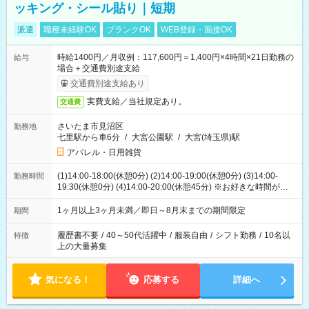
ッキング・シール貼り｜短期
派遣
職種未経験OK
ブランクOK
WEB登録・面接OK
時給1400円／月収例：117,600円＝1,400円×4時間×21日勤務の
給与
場合＋交通費別途支給
交通費別途支給あり
実費支給／当社規定あり。
交通費
さいたま市見沼区
勤務地
七里駅から車6分
/
大宮公園駅
/
大宮(埼玉県)駅
アパレル・日用雑貨
(1)14:00-18:00(休憩0分) (2)14:00-19:00(休憩0分) (3)14:00-
勤務時間
19:30(休憩0分) (4)14:00-20:00(休憩45分) ※お好きな時間が選べ
ます
1ヶ月以上3ヶ月未満／即日～8月末までの期間限定
期間
履歴書不要
/
40～50代活躍中
/
服装自由
/
シフト勤務
/
10名以
特徴
上の大量募集
気になる！
応募する
詳細へ