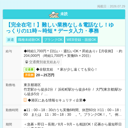
掲載日：2026.07.29
未読
【完全在宅！】難しい業務なし＆電話なし！ゆ
っくりの11時～時短＊データ入力・事務
派遣
職種未経験OK
ブランクOK
WEB登録・面接OK
◆時給1,700円＊日払い・週払いOK＊昇給あり♪【月収例】 ・約
給与
204,000円 （時給1,700円 × 実働6h × 20日）
交通費別途支給あり
◆全額支給 ＊家が少し遠くても安心！
交通費
20～25万円
月収例
東京都港区
勤務地
竹芝駅から徒歩2分
/
浜松町駅から徒歩4分
/
大門(東京都)駅か
ら徒歩5分
/
…
◆港区にある情報セキュリティ企業◆
◆11：00～18：30のうち実働6時間、休憩60分 ※11：00～18：
勤務時間
00 または 11：30～18：30 。*。ブランクOK！。*。 例え
ば前職が、 在宅/財団法人/事務/コールセンター/受付/販売/カフェ
スタッフ スイーツ販売/ホテルフロント/化粧品販売/など 様々な
＜急募＞即日～長期／8月～9月～も相談OK！応募から最短即日
期間