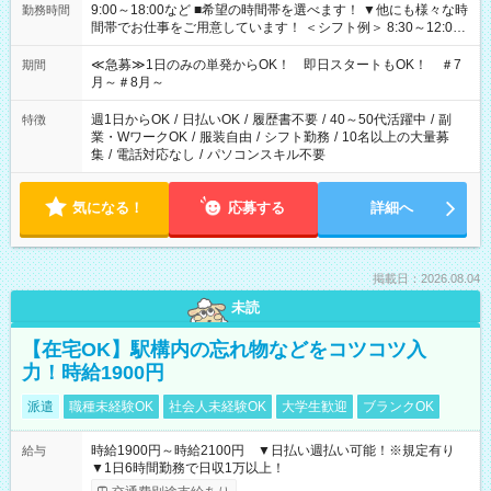
9:00～18:00など ■希望の時間帯を選べます！ ▼他にも様々な時
勤務時間
間帯でお仕事をご用意しています！ ＜シフト例＞ 8:30～12:00
17:00～22:00 13:00～22:00 22:00～翌6:00 など
≪急募≫1日のみの単発からOK！ 即日スタートもOK！ ＃7
期間
月～＃8月～
週1日からOK
/
日払いOK
/
履歴書不要
/
40～50代活躍中
/
副
特徴
業・WワークOK
/
服装自由
/
シフト勤務
/
10名以上の大量募
集
/
電話対応なし
/
パソコンスキル不要
気になる！
応募する
詳細へ
掲載日：2026.08.04
未読
【在宅OK】駅構内の忘れ物などをコツコツ入
力！時給1900円
派遣
職種未経験OK
社会人未経験OK
大学生歓迎
ブランクOK
時給1900円～時給2100円 ▼日払い週払い可能！※規定有り
給与
▼1日6時間勤務で日収1万以上！