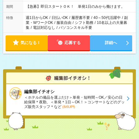
・13：00～22：00 ・22：00～翌6：00 など
【急募】即日スタートＯＫ！ 単発1日のみから働けます。
期間
週1日からOK
/
日払いOK
/
履歴書不要
/
40～50代活躍中
/
副
特徴
業・WワークOK
/
服装自由
/
シフト勤務
/
10名以上の大量募
集
/
電話対応なし
/
パソコンスキル不要
気になる！
応募する
詳細へ
編集部イチオシ
＜ホテルの備品を運ぶだけ＞単発・短時間～OK／安心の日
給保障＊夜勤、＜単発＊1日～OK！＞コンサートなどのグッ
ズ販売スタッフ＊など
(8/6UP!)