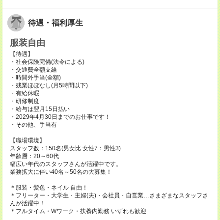
待遇・福利厚生
服装自由
【待遇】
・社会保険完備(法令による)
・交通費全額支給
・時間外手当(全額)
・残業ほぼなし(月5時間以下)
・有給休暇
・研修制度
・給与は翌月15日払い
・2029年4月30日までのお仕事です！
・その他、手当有
【職場環境】
スタッフ数：150名(男女比 女性7：男性3)
年齢層：20～60代
幅広い年代のスタッフさんが活躍中です。
業務拡大に伴い40名～50名の大募集！
＊服装・髪色・ネイル 自由！
＊フリーター・大学生・主婦(夫)・会社員・自営業…さまざまなスタッフさ
んが活躍中！
＊フルタイム・Wワーク・扶養内勤務 いずれも歓迎