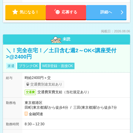
気になる！
応募する
詳細へ
掲載日：2026.08.06
未読
＼！完全在宅！／土日含む週2～OK<講座受付
>@2400円
派遣
ブランクOK
WEB登録・面接OK
時給2400円＋交
給与
交通費別途支給あり
交通費実費支給（当社規定あり）
交通費
東京都港区
勤務地
田町(東京都)駅から徒歩4分
/
三田(東京都)駅から徒歩7分
金融関連
8:30～12:30
勤務時間