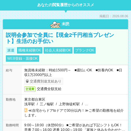
あなたの閲覧履歴からのオススメ
掲載日：2026.08.06
未読
説明会参加で全員に【現金2千円相当プレゼン
ト】生活のお手伝い
派遣
職種未経験OK
社会人未経験OK
ブランクOK
WEB登録・面接OK
無資格未経験：時給1500円～ ■週払いOK ■扶養内OK ■日
給与
収1万2000円以上
交通費別途支給あり
交通費全額支給
交通費
東京都台東区
勤務地
浅草駅
/
三ノ輪駅
/
上野御徒町駅
/
…
≪自宅からドアtoドアで30分以内！≫ご希望の勤務地を紹介
します。
9:00～18:00（休憩60分） ■ご希望があれば下記シフトもOK！
勤務時間
早番 7:00～16:00 遅番 10:00～19:00 「家族と休みを合わせた