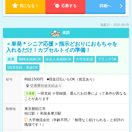
気になる！
応募する
詳細へ
掲載日：2026.08.05
未読
＜単発＊シニア応援＞指示どおりにおもちゃを
入れるだけ！カプセルトイの準備！
派遣
職種未経験OK
社会人未経験OK
大学生歓迎
ブランクOK
WEB登録・面接OK
時給1500円 ■現金日払いもOK（規定あり）
給与
交通費別途支給あり
一部支給 ※登録後、選んだお仕事によって条件が異なる
交通費
ことがあります
東京都狛江市
勤務地
狛江駅
/
和泉多摩川駅
大手物流会社（年齢不問／「無理なく続けられる」と好評の
職場です！）