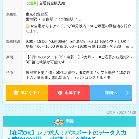
交通費全額支給
交通費
東京都豊島区
勤務地
巣鴨駅
/
目白駅
/
北池袋駅
/
…
≪自宅からドアtoドアで30分以内！≫ご希望の勤務地を紹介
します。
9:00～18:00（休憩60分） ■ご希望があれば下記シフトもOK！
勤務時間
早番 7:00～16:00 遅番 10:00～19:00 夜勤 16:30～翌9:30 「家族
と休みを合わせたい」 「余裕を持って夕飯の準備がしたい」
「できれば残業はしたくない」 など、ご希望を教えてください
【8月中のスタートOK！急募！】2カ月～ ■ご応募から最短2～
期間
ね。 ※Wワーク希望の方へ 今ご覧のお仕事で希望する勤務時間
3日後に就業が可能です！
と、もう1つのお仕事の勤務時間。 合計で週40時間を超える場
合は応募できません。
履歴書不要
/
40～50代活躍中
/
服装自由
/
シフト勤務
/
10名以
特徴
上の大量募集
/
電話対応なし
/
パソコンスキル不要
気になる！
応募する
詳細へ
掲載日：2026.08.05
未読
【在宅OK】レア求人！パスポートのデータ入力