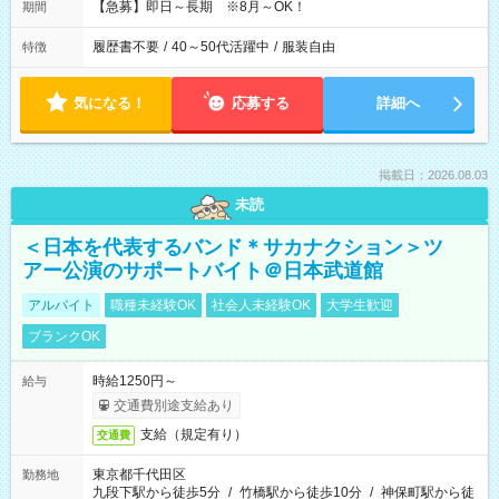
【急募】即日～長期 ※8月～OK！
期間
履歴書不要
/
40～50代活躍中
/
服装自由
特徴
気になる！
応募する
詳細へ
掲載日：2026.08.03
未読
＜日本を代表するバンド＊サカナクション＞ツ
アー公演のサポートバイト＠日本武道館
アルバイト
職種未経験OK
社会人未経験OK
大学生歓迎
ブランクOK
時給1250円～
給与
交通費別途支給あり
支給（規定有り）
交通費
東京都千代田区
勤務地
九段下駅から徒歩5分
/
竹橋駅から徒歩10分
/
神保町駅から徒