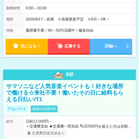
9:00～16:00
勤務時間
2026/8/17～長期 ※長期更新予定 ※8月～OK！
期間
履歴書不要
/
40～50代活躍中
/
服装自由
特徴
気になる！
応募する
詳細へ
未読
サマソニなど人気音楽イベントも！好きな場所
で働ける☆来社不要！働いたその日に給料もら
える日払い/T1
アルバイト
職種未経験OK
日給12,000円～
給与
＋交通費支給 ★交通費一部支給 ┗1日500円を超えた分は全額支
給！ ※往復500円以内の方は自己負担となります ★日払いOK！
交通費別途支給あり
（規定あり） ┗働いたその日に現金GET♪ お仕事後はコンビニ