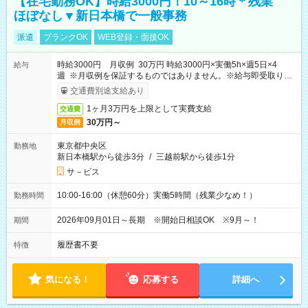
【在宅勤務OK】時給3000円！10～16時＊残業
ほぼなし▼新日本橋で一般事務
派遣
ブランクOK
WEB登録・面接OK
時給3000円 月収例 30万円 時給3000円×実働5h×週5日×4
給与
週 ※月収例を保証するものではありません。※給与即受取りサ
ービス利用可（利用条件有）
交通費別途支給あり
1ヶ月3万円を上限として実費支給
交通費
30万円～
月収例
東京都中央区
勤務地
新日本橋駅から徒歩3分
/
三越前駅から徒歩1分
サ－ビス
10:00-16:00（休憩60分）実働5時間（残業少なめ！）
勤務時間
2026年09月01日～長期 ※開始日相談OK ※9月～！
期間
履歴書不要
特徴
気になる！
応募する
詳細へ