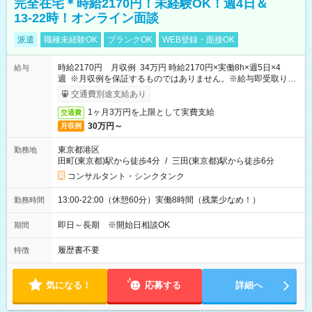
完全在宅＊時給2170円！未経験OK！週4日＆
13-22時！オンライン面談
派遣
職種未経験OK
ブランクOK
WEB登録・面接OK
時給2170円 月収例 34万円 時給2170円×実働8h×週5日×4
給与
週 ※月収例を保証するものではありません。※給与即受取りサ
ービス利用可（利用条件有）
交通費別途支給あり
1ヶ月3万円を上限として実費支給
交通費
30万円～
月収例
東京都港区
勤務地
田町(東京都)駅から徒歩4分
/
三田(東京都)駅から徒歩6分
コンサルタント・シンクタンク
13:00-22:00（休憩60分）実働8時間（残業少なめ！）
勤務時間
即日～長期 ※開始日相談OK
期間
履歴書不要
特徴
気になる！
応募する
詳細へ