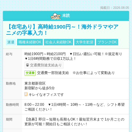
掲載日：2026.08.05
未読
【在宅あり】高時給1900円～！海外ドラマやア
ニメの字幕入力！
派遣
職種未経験OK
社会人未経験OK
大学生歓迎
ブランクOK
時給1900円～時給2100円 ▼日払い週払い可能！※規定有り
給与
▼1日6時間勤務で日収1万以上！
交通費別途支給あり
交通費一部別途支給 ※お仕事によって変動あり
交通費
東京都新宿区
勤務地
新宿駅から徒歩5分
キレイなオフィスです
8:00～22:00 ▼1日4時間～ 10時～・11時～など、シフト希望
勤務時間
ご相談ください！
【急募】即日～短期も長期もOK！最短翌月末まで 1か月ごとの
期間
更新が可能！開始日もご相談ください！