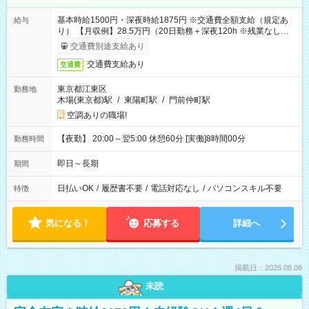
基本時給1500円・深夜時給1875円 ※交通費全額支給（規定あ
給与
り） 【月収例】28.5万円（20日勤務＋深夜120h ※残業なしの場
合）
交通費別途支給あり
交通費支給あり
交通費
東京都江東区
勤務地
木場(東京都)駅
/
東陽町駅
/
門前仲町駅
空調ありの職場!
【夜勤】 20:00～翌5:00 休憩60分 [実働]8時間00分
勤務時間
即日～長期
期間
日払いOK
/
履歴書不要
/
電話対応なし
/
パソコンスキル不要
特徴
気になる！
応募する
詳細へ
掲載日：2026.08.08
未読