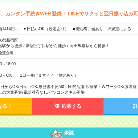
、カンタン手続きWEB登録！ LINEでサクッと翌日振り込み
給1414円～ ▼日払いOK（規定あり） ■初勤務手当あり ※規定による
京都新宿区
宿駅から徒歩
/
新宿三丁目駅から徒歩
/
高田馬場駅から徒歩
/
…
物流企業
00～18:00
日～OK！ 1日～働けます＾＾（規定あり）
1日からOK
/
日払いOK
/
履歴書不要
/
40～50代活躍中
/
副業・WワークOK
/
服装自
上の大量募集
/
電話対応なし
/
パソコンスキル不要
なる！
応募する
詳
未読