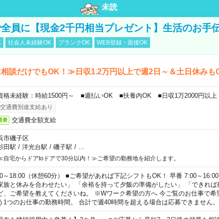
未読
全員に【現金2千円相当プレゼント】生活のお手
K
社会人未経験OK
ブランクOK
WEB登録・面接OK
相談だけでもOK！≫日収1.2万円以上で週2日～＆土日休みも
資格未経験：時給1500円～ ■週払いOK ■扶養内OK ■日収1万2000円以上
交通費別途支給あり
交通費全額支給
通費
浜市磯子区
杉田駅
/
洋光台駅
/
磯子駅
/
…
≪自宅からドアtoドアで30分以内！≫ご希望の勤務地を紹介します。
00～18:00（休憩60分） ■ご希望があれば下記シフトもOK！ 早番 7:00～16:00 遅
家族と休みを合わせたい」 「余裕を持って夕飯の準備がしたい」 「できれば
ど、ご希望を教えてくださいね。 ※Wワーク希望の方へ 今ご覧のお仕事で希
う1つのお仕事の勤務時間。 合計で週40時間を超える場合は応募できません。