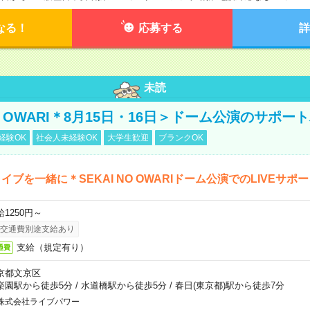
なる！
応募する
詳
未読
NO OWARI＊8月15日・16日＞ドーム公演のサポー
経験OK
社会人未経験OK
大学生歓迎
ブランクOK
イブを一緒に＊SEKAI NO OWARIドーム公演でのLIVEサポ
給1250円～
交通費別途支給あり
支給（規定有り）
通費
京都文京区
楽園駅から徒歩5分
/
水道橋駅から徒歩5分
/
春日(東京都)駅から徒歩7分
株式会社ライブパワー