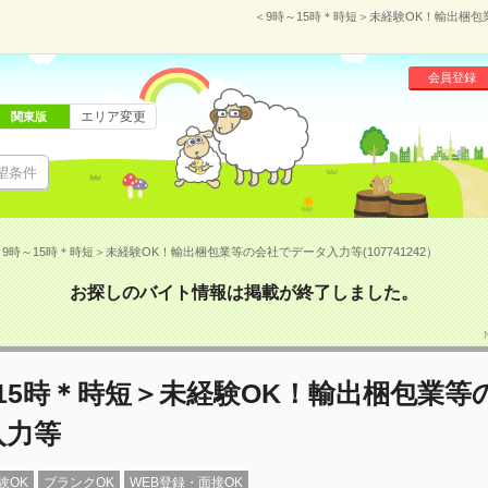
＜9時～15時＊時短＞未経験OK！輸出梱包業
会員登録
エリア変更
関東版
望条件
9時～15時＊時短＞未経験OK！輸出梱包業等の会社でデータ入力等(107741242）
お探しのバイト情報は掲載が終了しました。
15時＊時短＞未経験OK！輸出梱包業等
入力等
験OK
ブランクOK
WEB登録・面接OK