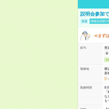
説明会参加で
派遣
職種未経験O
≪まずは
無
給与
交
横
勤務地
新
9:
勤務時間
「
な
も