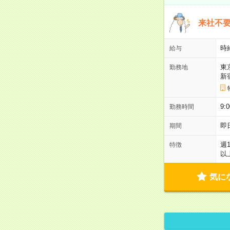
来社不要
時
給与
東
勤務地
新
9:
勤務時間
即
期間
週
特徴
以
気に