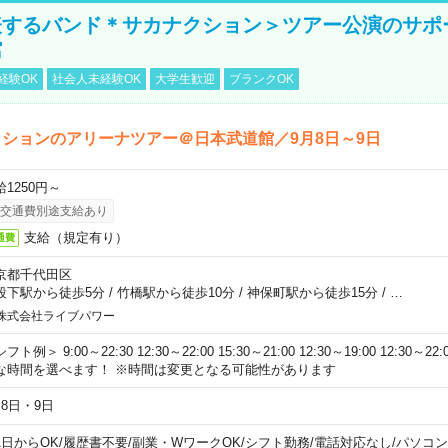
表するバンド＊サカナクション＞ツアー公演のサポ
館
経験OK
社会人未経験OK
大学生歓迎
ブランクOK
ションのアリーナツアー＠日本武道館／9月8日～9日
給1250円～
交通費別途支給あり
支給（規定有り）
通費
京都千代田区
段下駅から徒歩5分
/
竹橋駅から徒歩10分
/
神保町駅から徒歩15分
/
…
株式会社ライブパワー
フト例＞ 9:00～22:30 12:30～22:00 15:30～21:00 12:30～19:00 12:30
な時間を選べます！ ※時間は変更となる可能性があります
月8日・9日
1日からOK
/
履歴書不要
/
副業・WワークOK
/
シフト勤務
/
電話対応なし
/
パソコン