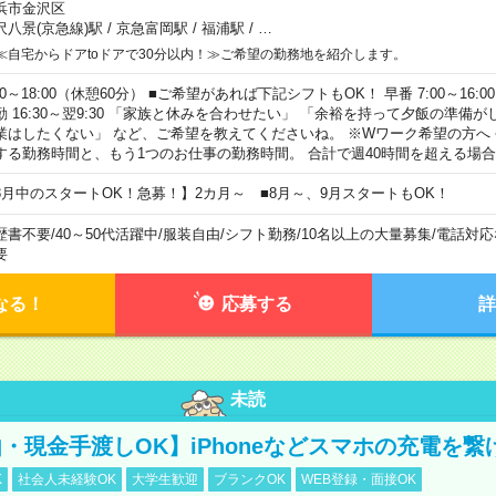
浜市金沢区
沢八景(京急線)駅
/
京急富岡駅
/
福浦駅
/
…
≪自宅からドアtoドアで30分以内！≫ご希望の勤務地を紹介します。
00～18:00（休憩60分） ■ご希望があれば下記シフトもOK！ 早番 7:00～16:00 遅
勤 16:30～翌9:30 「家族と休みを合わせたい」 「余裕を持って夕飯の準備
業はしたくない」 など、ご希望を教えてくださいね。 ※Wワーク希望の方へ
する勤務時間と、もう1つのお仕事の勤務時間。 合計で週40時間を超える場
8月中のスタートOK！急募！】2カ月～ ■8月～、9月スタートもOK！
歴書不要
/
40～50代活躍中
/
服装自由
/
シフト勤務
/
10名以上の大量募集
/
電話対応
要
なる！
応募する
詳
未読
・現金手渡しOK】iPhoneなどスマホの充電を繋
K
社会人未経験OK
大学生歓迎
ブランクOK
WEB登録・面接OK