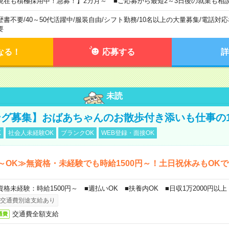
現在も積極採用中！急募！】2カ月～ ■ご応募から最短2～3日後の就業も相
歴書不要
/
40～50代活躍中
/
服装自由
/
シフト勤務
/
10名以上の大量募集
/
電話対応
要
なる！
応募する
詳
未読
グ募集】おばあちゃんのお散歩付き添いも仕事の
K
社会人未経験OK
ブランクOK
WEB登録・面接OK
～OK≫無資格・未経験でも時給1500円～！土日祝休みもOK
資格未経験：時給1500円～ ■週払いOK ■扶養内OK ■日収1万2000円以上
交通費別途支給あり
交通費全額支給
通費