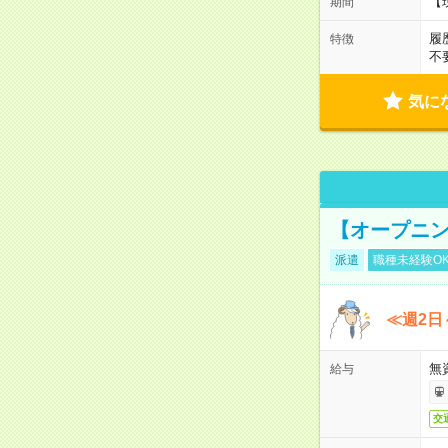
【
期間
履
特徴
不
気に
【オープニン
派遣
職種未経験O
≪週2日
無
給与
交