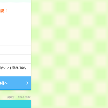
可能！
由
/
シフト勤務
/
10名
細へ
掲載日：2026.08.03