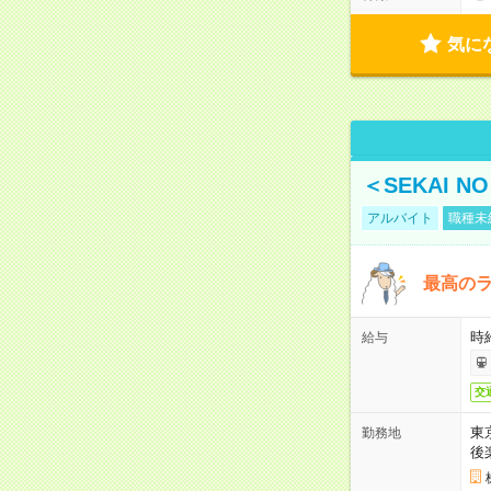
気に
＜SEKAI 
アルバイト
職種未
最高のラ
時
給与
交
東
勤務地
後