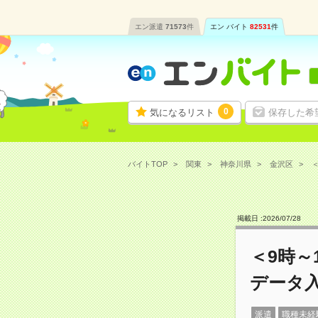
エン派遣
71573
件
エン バイト
82531
件
0
気になるリスト
保存した希
バイトTOP
関東
神奈川県
金沢区
＜
掲載日 :
2026
/
07
/
28
＜9時～
データ
派遣
職種未経