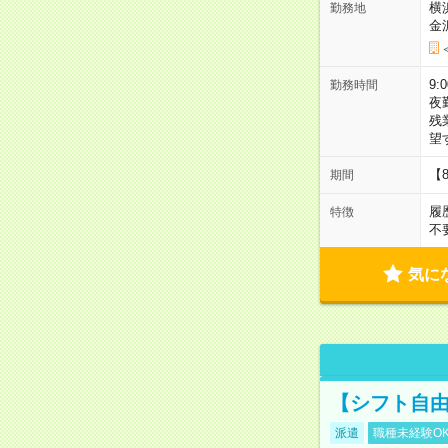
横
勤務地
金
9:
勤務時間
夜
残
望
【
期間
履
特徴
不
気に
【シフト自由
派遣
職種未経験O