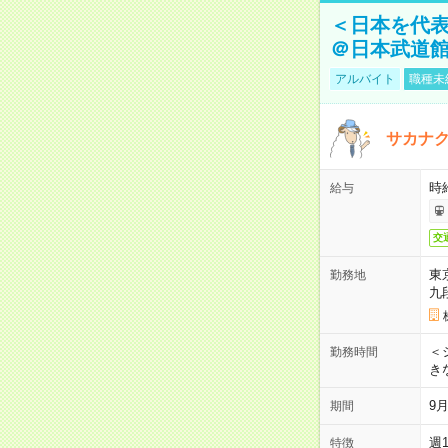
＜日本を代
＠日本武道
アルバイト
職種未
サカナク
時
給与
交
東
勤務地
九
＜シ
勤務時間
き
9
期間
週
特徴