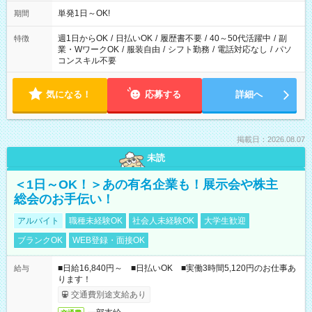
単発1日～OK!
期間
週1日からOK
/
日払いOK
/
履歴書不要
/
40～50代活躍中
/
副
特徴
業・WワークOK
/
服装自由
/
シフト勤務
/
電話対応なし
/
パソ
コンスキル不要
気になる！
応募する
詳細へ
掲載日：2026.08.07
未読
＜1日～OK！＞あの有名企業も！展示会や株主
総会のお手伝い！
アルバイト
職種未経験OK
社会人未経験OK
大学生歓迎
ブランクOK
WEB登録・面接OK
■日給16,840円～ ■日払いOK ■実働3時間5,120円のお仕事あ
給与
ります！
交通費別途支給あり