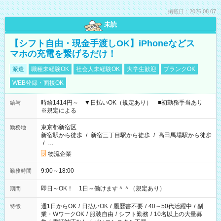
掲載日：2026.08.07
未読
【シフト自由・現金手渡しOK】iPhoneなどス
マホの充電を繋げるだけ！
派遣
職種未経験OK
社会人未経験OK
大学生歓迎
ブランクOK
WEB登録・面接OK
時給1414円～ ▼日払いOK（規定あり） ■初勤務手当あり
給与
※規定による
東京都新宿区
勤務地
新宿駅から徒歩
/
新宿三丁目駅から徒歩
/
高田馬場駅から徒歩
/
…
物流企業
9:00～18:00
勤務時間
即日～OK！ 1日～働けます＾＾（規定あり）
期間
週1日からOK
/
日払いOK
/
履歴書不要
/
40～50代活躍中
/
副
特徴
業・WワークOK
/
服装自由
/
シフト勤務
/
10名以上の大量募