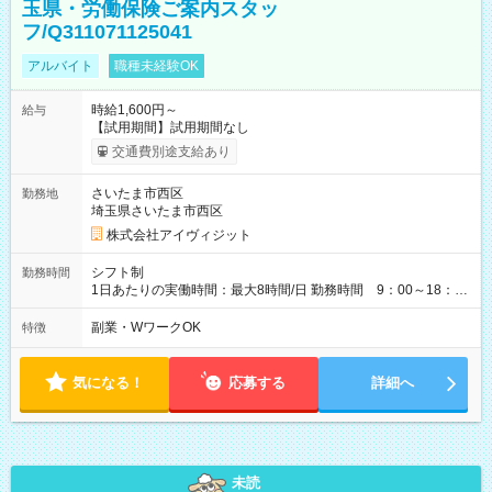
玉県・労働保険ご案内スタッ
フ/Q311071125041
アルバイト
職種未経験OK
時給1,600円～
給与
【試用期間】試用期間なし
交通費別途支給あり
さいたま市西区
勤務地
埼玉県さいたま市西区
株式会社アイヴィジット
シフト制
勤務時間
1日あたりの実働時間：最大8時間/日 勤務時間 9：00～18：
00(実働8h、休憩1h) 土日祝含む週3日～OK、シフト制 ※もちろ
ん週5日勤務もOK♪ 勤務期間：2026年8月12日～9月9日※リスト
副業・WワークOK
特徴
全件完了で業務終了
気になる！
応募する
詳細へ
未読