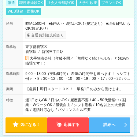
派遣
職種未経験OK
社会人未経験OK
大学生歓迎
ブランクOK
WEB登録・面接OK
時給1500円 ■日払い・週払いOK！(規定あり) ■現金日払いも
給与
OK(規定あり)
交通費別途支給あり
東京都新宿区
勤務地
新宿駅
/
新宿三丁目駅
大手物流会社（年齢不問／「無理なく続けられる」と好評の
職場です！）
9:00～18:00（実動8時間） 希望の時間帯を選べます！ ＜シフト
勤務時間
例＞ ・8：30～12：00 ・10：00～19：00 ・17：00～22：00
・13：00～22：00 ・22：00～翌6：00 など
【急募】即日スタートＯＫ！ 単発1日のみから働けます。
期間
週1日からOK
/
日払いOK
/
履歴書不要
/
40～50代活躍中
/
副
特徴
業・WワークOK
/
服装自由
/
シフト勤務
/
10名以上の大量募
集
/
電話対応なし
/
パソコンスキル不要
気になる！
応募する
詳細へ