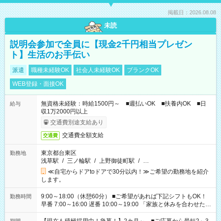
掲載日：2026.08.08
未読
説明会参加で全員に【現金2千円相当プレゼン
ト】生活のお手伝い
派遣
職種未経験OK
社会人未経験OK
ブランクOK
WEB登録・面接OK
無資格未経験：時給1500円～ ■週払いOK ■扶養内OK ■日
給与
収1万2000円以上
交通費別途支給あり
交通費全額支給
交通費
東京都台東区
勤務地
浅草駅
/
三ノ輪駅
/
上野御徒町駅
/
…
≪自宅からドアtoドアで30分以内！≫ご希望の勤務地を紹介
します。
9:00～18:00（休憩60分） ■ご希望があれば下記シフトもOK！
勤務時間
早番 7:00～16:00 遅番 10:00～19:00 「家族と休みを合わせた
い」 「余裕を持って夕飯の準備がしたい」 「できれば残業はし
たくない」 など、ご希望を教えてくださいね。 ※Wワーク希望