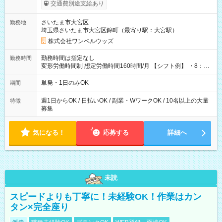
いOK！（規定あり） ┗働いたその日に現金GET♪ お仕事後はコ
交通費別途支給あり
ンビニATMから 日払い分を引き落とせます！ 【試用期間】試
用期間なし
さいたま市大宮区
勤務地
埼玉県さいたま市大宮区錦町（最寄り駅：大宮駅）
株式会社ワンベルウッズ
勤務時間は指定なし
勤務時間
変形労働時間制 想定労働時間160時間/月 【シフト例】 ・8：00
～21：00
単発・1日のみOK
期間
週1日からOK / 日払いOK / 副業・WワークOK / 10名以上の大量
特徴
募集
気になる！
応募する
詳細へ
未読
スピードよりも丁寧に！未経験OK！作業はカン
タン×完全座り