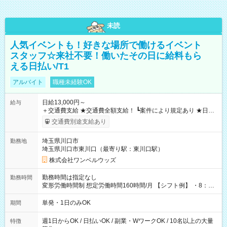
未読
人気イベントも！好きな場所で働けるイベント
スタッフ☆来社不要！働いたその日に給料もら
える日払い/T1
アルバイト
職種未経験OK
日給13,000円～
給与
＋交通費支給 ★交通費全額支給！ ┗案件により規定あり ★日払
いOK！（規定あり） ┗働いたその日に現金GET♪ お仕事後はコ
交通費別途支給あり
ンビニATMから 日払い分を引き落とせます！ 【試用期間】試
用期間なし
埼玉県川口市
勤務地
埼玉県川口市東川口（最寄り駅：東川口駅）
株式会社ワンベルウッズ
勤務時間は指定なし
勤務時間
変形労働時間制 想定労働時間160時間/月 【シフト例】 ・8：00
～21：00
単発・1日のみOK
期間
週1日からOK / 日払いOK / 副業・WワークOK / 10名以上の大量
特徴