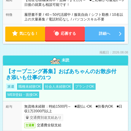
【現在も積極採用中！急募！】2カ月～ ■ご応募から最短2～3
期間
の方へ 今ご覧のお仕事で希望する勤務時間と、もう1つのお仕事
日後の就業も相談可能です！
の勤務時間。 合計で週40時間を超える場合は応募できません。
履歴書不要
/
40～50代活躍中
/
服装自由
/
シフト勤務
/
10名以
特徴
上の大量募集
/
電話対応なし
/
パソコンスキル不要
気になる！
応募する
詳細へ
掲載日：2026.08.08
未読
【オープニング募集】おばあちゃんのお散歩付
き添いも仕事の1つ
派遣
職種未経験OK
社会人未経験OK
ブランクOK
WEB登録・面接OK
無資格未経験：時給1500円～ ■週払いOK ■扶養内OK ■日
給与
収1万2000円以上
交通費別途支給あり
交通費全額支給
交通費