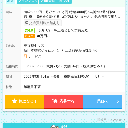
派遣
ブランクOK
WEB登録・面接OK
時給3000円 月収例 30万円 時給3000円×実働5h×週5日×4
給与
週 ※月収例を保証するものではありません。※給与即受取りサ
ービス利用可（利用条件有）
交通費別途支給あり
1ヶ月3万円を上限として実費支給
交通費
30万円～
月収例
東京都中央区
勤務地
新日本橋駅から徒歩3分
/
三越前駅から徒歩1分
サ－ビス
10:00-16:00（休憩60分）実働5時間（残業少なめ！）
勤務時間
2026年09月01日～長期 ※開始日相談OK ※9月～！
期間
履歴書不要
特徴
気になる！
応募する
詳細へ
掲載日：2026.08.07
未読