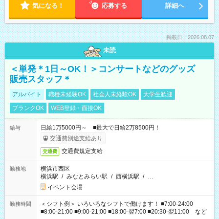
気になる！
応募する
詳細へ
掲載日：2026.08.07
未読
＜単発＊1日～OK！＞コンサートなどのグッズ
販売スタッフ＊
アルバイト
職種未経験OK
社会人未経験OK
大学生歓迎
ブランクOK
WEB登録・面接OK
日給1万5000円～ ■最大で日給2万8500円！
給与
交通費別途支給あり
交通費規定支給
交通費
横浜市西区
勤務地
横浜駅
/
みなとみらい駅
/
西横浜駅
/
…
イベント会場
＜シフト例＞ いろいろなシフトで働けます！ ■7:00-24:00
勤務時間
■8:00-21:00 ■9:00-21:00 ■18:00-翌7:00 ■20:30-翌11:00 など