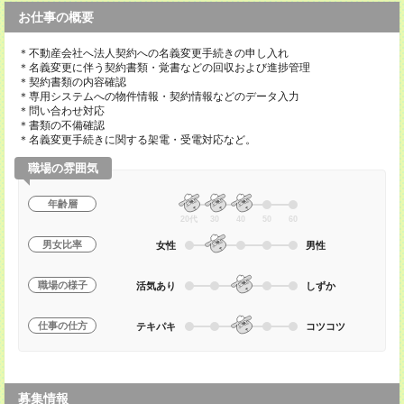
お仕事の概要
＊不動産会社へ法人契約への名義変更手続きの申し入れ
＊名義変更に伴う契約書類・覚書などの回収および進捗管理
＊契約書類の内容確認
＊専用システムへの物件情報・契約情報などのデータ入力
＊問い合わせ対応
＊書類の不備確認
＊名義変更手続きに関する架電・受電対応など。
職場の雰囲気
年齢層
20代
30
40
50
60
男女比率
女性
男性
職場の様子
活気あり
しずか
仕事の仕方
テキパキ
コツコツ
募集情報