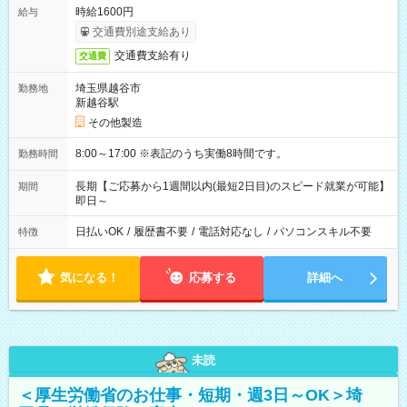
時給1600円
給与
交通費別途支給あり
交通費支給有り
交通費
埼玉県越谷市
勤務地
新越谷駅
その他製造
8:00～17:00 ※表記のうち実働8時間です。
勤務時間
長期【ご応募から1週間以内(最短2日目)のスピード就業が可能】
期間
即日～
日払いOK
/
履歴書不要
/
電話対応なし
/
パソコンスキル不要
特徴
気になる！
応募する
詳細へ
未読
＜厚生労働省のお仕事・短期・週3日～OK＞埼