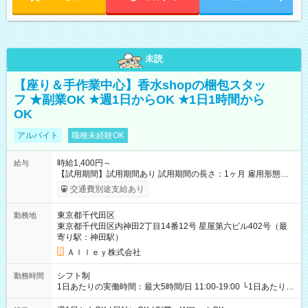
未読
【座り＆手作業中心】香水shopの梱包スタッ
フ ★副業OK ★週1日からOK ★1日1時間から
OK
アルバイト
職種未経験OK
時給1,400円～
給与
【試用期間】試用期間あり 試用期間の長さ：1ヶ月 雇用形態、
給与は本採用時と同じです。
交通費別途支給あり
東京都千代田区
勤務地
東京都千代田区内神田2丁目14番12号 星屋第六ビル402号（最
寄り駅：神田駅）
Ａｌｌｅｙ株式会社
シフト制
勤務時間
1日あたりの実働時間：最大5時間/日 11:00-19:00 └1日あたりの
実働時間：1-5時間 └上記の時間帯内であれば、いつでも勤務可