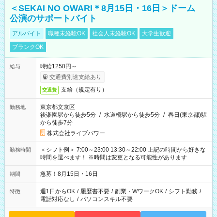
＜SEKAI NO OWARI＊8月15日・16日＞ドーム
公演のサポートバイト
アルバイト
職種未経験OK
社会人未経験OK
大学生歓迎
ブランクOK
時給1250円～
給与
交通費別途支給あり
支給（規定有り）
交通費
東京都文京区
勤務地
後楽園駅から徒歩5分
/
水道橋駅から徒歩5分
/
春日(東京都)駅
から徒歩7分
株式会社ライブパワー
＜シフト例＞ 7:00～23:00 13:30～22:00 上記の時間から好きな
勤務時間
時間を選べます！ ※時間は変更となる可能性があります
急募！8月15日・16日
期間
週1日からOK
/
履歴書不要
/
副業・WワークOK
/
シフト勤務
/
特徴
電話対応なし
/
パソコンスキル不要