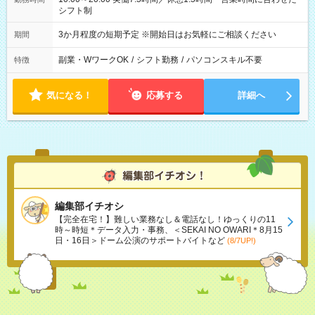
シフト制
3か月程度の短期予定 ※開始日はお気軽にご相談ください
期間
副業・WワークOK
/
シフト勤務
/
パソコンスキル不要
特徴
気になる！
応募する
詳細へ
編集部イチオシ
【完全在宅！】難しい業務なし＆電話なし！ゆっくりの11
時～時短＊データ入力・事務、＜SEKAI NO OWARI＊8月15
日・16日＞ドーム公演のサポートバイトなど
(8/7UP!)