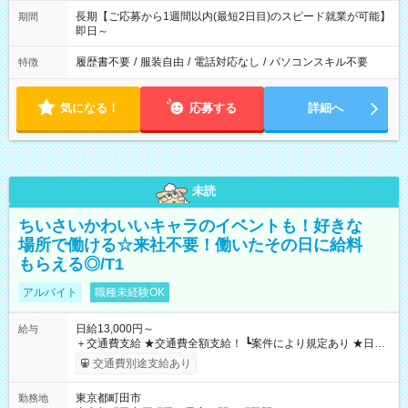
長期【ご応募から1週間以内(最短2日目)のスピード就業が可能】
期間
即日～
履歴書不要
/
服装自由
/
電話対応なし
/
パソコンスキル不要
特徴
気になる！
応募する
詳細へ
未読
ちいさいかわいいキャラのイベントも！好きな
場所で働ける☆来社不要！働いたその日に給料
もらえる◎/T1
アルバイト
職種未経験OK
日給13,000円～
給与
＋交通費支給 ★交通費全額支給！ ┗案件により規定あり ★日払
いOK！（規定あり） ┗働いたその日に現金GET♪ お仕事後はコ
交通費別途支給あり
ンビニATMから 日払い分を引き落とせます！ 【試用期間】試
用期間なし
東京都町田市
勤務地