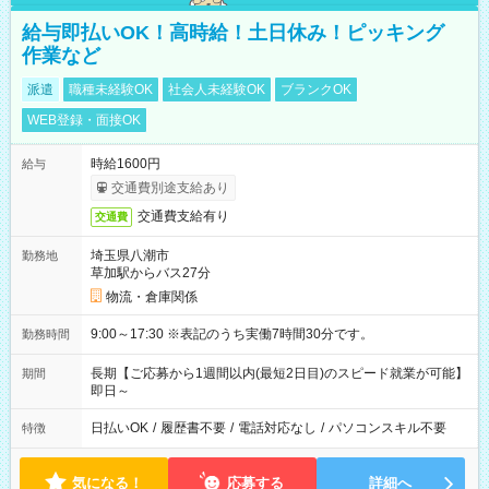
給与即払いOK！高時給！土日休み！ピッキング
作業など
派遣
職種未経験OK
社会人未経験OK
ブランクOK
WEB登録・面接OK
時給1600円
給与
交通費別途支給あり
交通費支給有り
交通費
埼玉県八潮市
勤務地
草加駅からバス27分
物流・倉庫関係
9:00～17:30 ※表記のうち実働7時間30分です。
勤務時間
長期【ご応募から1週間以内(最短2日目)のスピード就業が可能】
期間
即日～
日払いOK
/
履歴書不要
/
電話対応なし
/
パソコンスキル不要
特徴
気になる！
応募する
詳細へ