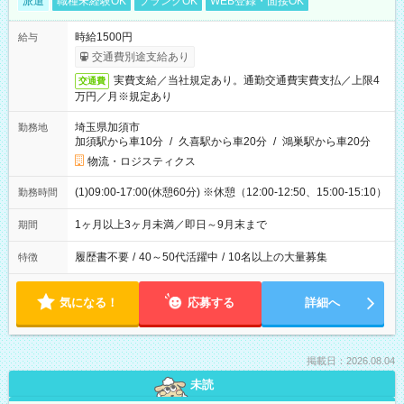
派遣
職種未経験OK
ブランクOK
WEB登録・面接OK
時給1500円
給与
交通費別途支給あり
実費支給／当社規定あり。通勤交通費実費支払／上限4
交通費
万円／月※規定あり
埼玉県加須市
勤務地
加須駅から車10分
/
久喜駅から車20分
/
鴻巣駅から車20分
物流・ロジスティクス
(1)09:00-17:00(休憩60分) ※休憩（12:00-12:50、15:00-15:10）
勤務時間
1ヶ月以上3ヶ月未満／即日～9月末まで
期間
履歴書不要
/
40～50代活躍中
/
10名以上の大量募集
特徴
気になる！
応募する
詳細へ
掲載日：2026.08.04
未読