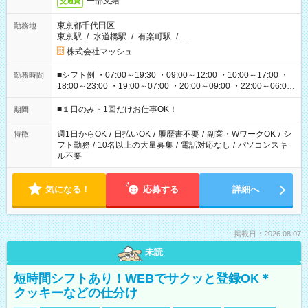
一部支給
交通費
東京都千代田区
勤務地
東京駅
/
水道橋駅
/
有楽町駅
/
…
株式会社マッシュ
■シフト例 ・07:00～19:30 ・09:00～12:00 ・10:00～17:00 ・
勤務時間
18:00～23:00 ・19:00～07:00 ・20:00～09:00 ・22:00～06:00
etc ★最短で3時間で5,120円のお仕事から 15時間で2万円近く稼
げるお仕事も！ ご希望のお時間に合わせてご紹介！ ※シフトは
■１日のみ・1回だけお仕事OK！
期間
現場によって異なります。 ※勿論、休憩時間はあるのでご安心
ください！
週1日からOK
/
日払いOK
/
履歴書不要
/
副業・WワークOK
/
シ
特徴
フト勤務
/
10名以上の大量募集
/
電話対応なし
/
パソコンスキ
ル不要
気になる！
応募する
詳細へ
掲載日：2026.08.07
未読
短時間シフトあり！WEBでサクッと登録OK＊
クッキーなどの仕分け