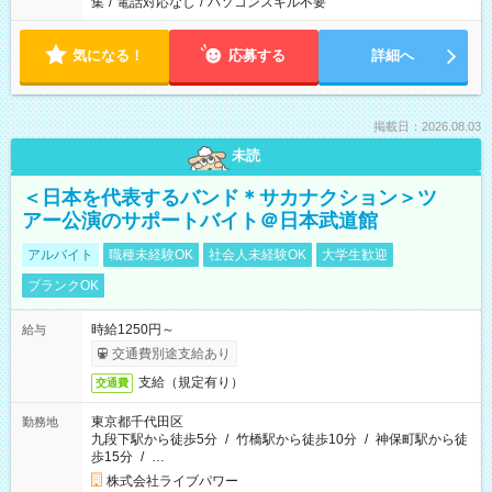
集
/
電話対応なし
/
パソコンスキル不要
気になる！
応募する
詳細へ
掲載日：2026.08.03
未読
＜日本を代表するバンド＊サカナクション＞ツ
アー公演のサポートバイト＠日本武道館
アルバイト
職種未経験OK
社会人未経験OK
大学生歓迎
ブランクOK
時給1250円～
給与
交通費別途支給あり
支給（規定有り）
交通費
東京都千代田区
勤務地
九段下駅から徒歩5分
/
竹橋駅から徒歩10分
/
神保町駅から徒
歩15分
/
…
株式会社ライブパワー