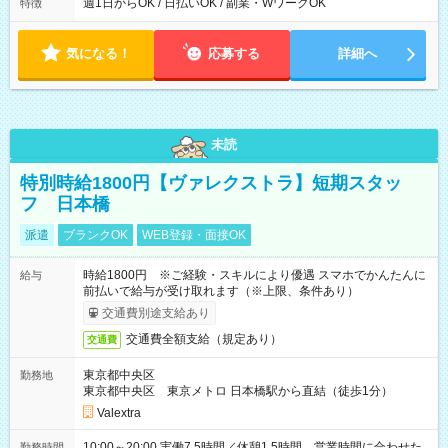
能！ └平日・土曜日の中で、お好きな曜日でご勤務いただけま
週1日からOK / 日払いOK / 副業・WワークOK
特徴
す！ 【シフト例】 ・11:00～14:00 ・16:30～19:00 ・13:00～
18:00 などのように、自由な働き方が可能なお仕事です！
気になる！
応募する
詳細へ
未読
特別時給1800円【ヴァレクストラ】短期スタッ
フ 日本橋
派遣
ブランクOK
WEB登録・面接OK
時給1800円 ※ご経験・スキルにより優遇 スマホでかんたんに
給与
前払いで給与が受け取れます（※上限、条件あり）
交通費別途支給あり
交通費全額支給（規定あり）
交通費
東京都中央区
勤務地
東京都中央区 東京メトロ 日本橋駅から直結（徒歩1分）
Valextra
10:00～20:00 実働7.5時間／休憩1.5時間 営業時間に合わせた
勤務時間