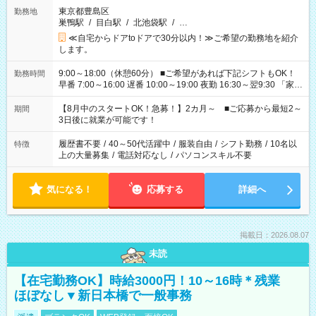
東京都豊島区
勤務地
巣鴨駅
/
目白駅
/
北池袋駅
/
…
≪自宅からドアtoドアで30分以内！≫ご希望の勤務地を紹介
します。
9:00～18:00（休憩60分） ■ご希望があれば下記シフトもOK！
勤務時間
早番 7:00～16:00 遅番 10:00～19:00 夜勤 16:30～翌9:30 「家族
と休みを合わせたい」 「余裕を持って夕飯の準備がしたい」
「できれば残業はしたくない」 など、ご希望を教えてください
【8月中のスタートOK！急募！】2カ月～ ■ご応募から最短2～
期間
ね。 ※Wワーク希望の方へ 今ご覧のお仕事で希望する勤務時間
3日後に就業が可能です！
と、もう1つのお仕事の勤務時間。 合計で週40時間を超える場
合は応募できません。
履歴書不要
/
40～50代活躍中
/
服装自由
/
シフト勤務
/
10名以
特徴
上の大量募集
/
電話対応なし
/
パソコンスキル不要
気になる！
応募する
詳細へ
掲載日：2026.08.07
未読
【在宅勤務OK】時給3000円！10～16時＊残業
ほぼなし▼新日本橋で一般事務