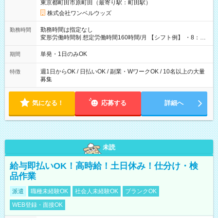
東京都町田市原町田（最寄り駅：町田駅）
株式会社ワンベルウッズ
勤務時間は指定なし
勤務時間
変形労働時間制 想定労働時間160時間/月 【シフト例】 ・8：00
～21：00
単発・1日のみOK
期間
週1日からOK / 日払いOK / 副業・WワークOK / 10名以上の大量
特徴
募集
気になる！
応募する
詳細へ
未読
給与即払いOK！高時給！土日休み！仕分け・検
品作業
派遣
職種未経験OK
社会人未経験OK
ブランクOK
WEB登録・面接OK