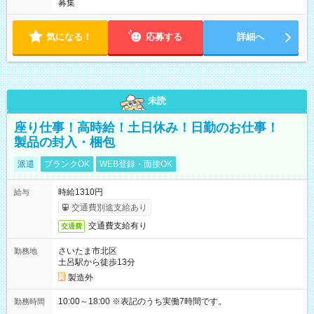
募集
気になる！
応募する
詳細へ
未読
座り仕事！高時給！土日休み！日勤のお仕事！
製品の封入・梱包
派遣
ブランクOK
WEB登録・面接OK
時給1310円
給与
交通費別途支給あり
交通費支給有り
交通費
さいたま市北区
勤務地
土呂駅から徒歩13分
製造外
10:00～18:00 ※表記のうち実働7時間です。
勤務時間