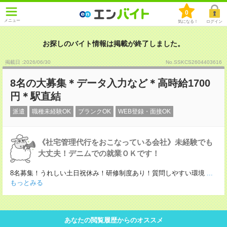
0
メニュー
気になる！
ログイン
お探しのバイト情報は掲載が終了しました。
掲載日 :2026
/
06
/
30
No.SSKCS2604403616
8名の大募集＊データ入力など＊高時給1700
円＊駅直結
派遣
職種未経験OK
ブランクOK
WEB登録・面接OK
《社宅管理代行をおこなっている会社》未経験でも
大丈夫！デニムでの就業ＯＫです！
8名募集！うれしい土日祝休み！研修制度あり！質問しやすい環境
...
もっとみる
あなたの閲覧履歴からのオススメ