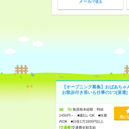
メール
で送る
【オープニング募集】おばあちゃ
お散歩付き添いも仕事の1つ[派遣]
[給 与]
無資格未経験：時給
1450円～ ■週払いOK ■扶養
気に
内OK ■日収1万1600円以上
[交通費]
交通費全額支給