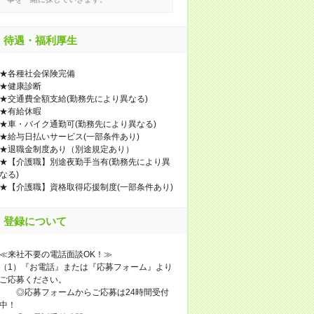
待遇・福利厚生
★各種社会保険完備
★健康診断
★交通費全額支給(勤務先により異なる)
★有給休暇
★車・バイク通勤可(勤務先により異なる)
★給与日払いサービス(一部条件あり)
★退職金制度あり（別途規定あり）
★【介護職】別途夜勤手当有(勤務先により異
なる)
★【介護職】資格取得応援制度(一部条件あり)
登録について
≪来社不要の電話面談OK！≫
（1）『お電話』または『応募フォーム』より
ご応募ください。
◎応募フォームからご応募は24時間受付
中！