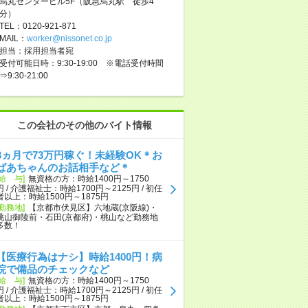
烏丸センタービル5F（阪急烏丸駅 徒歩4
分）
TEL：0120-921-871
MAIL：
worker@nissonet.co.jp
担当：採用担当者宛
受付可能日時：9:30-19:00 ※電話受付時間
⇒9:30-21:00
この会社のその他のバイト情報
3ヵ月で73万円稼ぐ！未経験OK＊お
ばあちゃんのお話相手など＊
[給 与]
無資格の方：時給1400円～1750
円 / 介護福祉士：時給1700円～2125円 / 初任
者以上：時給1500円～1875円
[勤務地]
【京都市伏見区】六地蔵(京阪線)・
桃山御陵前・石田(京都府)・桃山など勤務地
多数！
【医療行為はナシ】時給1400円！病
院で備品のチェックなど
[給 与]
無資格の方：時給1400円～1750
円 / 介護福祉士：時給1700円～2125円 / 初任
者以上：時給1500円～1875円