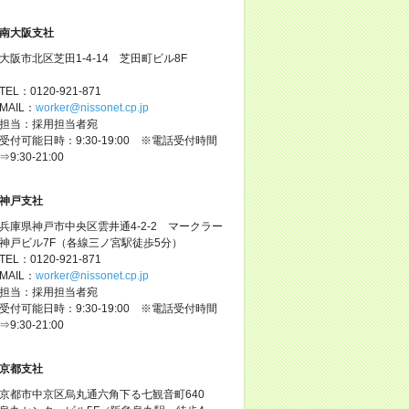
南大阪支社
大阪市北区芝田1-4-14 芝田町ビル8F
TEL：0120-921-871
MAIL：
worker@nissonet.cp.jp
担当：採用担当者宛
受付可能日時：9:30-19:00 ※電話受付時間
⇒9:30-21:00
神戸支社
兵庫県神戸市中央区雲井通4-2-2 マークラー
神戸ビル7F（各線三ノ宮駅徒歩5分）
TEL：0120-921-871
MAIL：
worker@nissonet.cp.jp
担当：採用担当者宛
受付可能日時：9:30-19:00 ※電話受付時間
⇒9:30-21:00
京都支社
京都市中京区烏丸通六角下る七観音町640