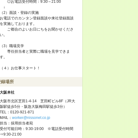
◎お電話受付時間：9:30～21:00
↓
（2）面談・登録の実施
お電話でのカンタン登録面談や来社登録面談
を実施しております。
ご都合のよいお日にちをお聞かせくださ
い。
（3）職場見学
専任担当者と実際に職場を見学できま
す。
（４）お仕事スタート！
登録場所
大阪本社
大阪市北区芝田1-4-14 芝田町ビル8F（JR大
阪駅徒歩5分・阪急大阪梅田駅徒歩3分）
TEL：0120-921-871
MAIL：
worker@nissonet.co.jp
担当：採用担当者宛
受付可能日時：9:30-19:00 ※電話受付時間
⇒9:30-21:00