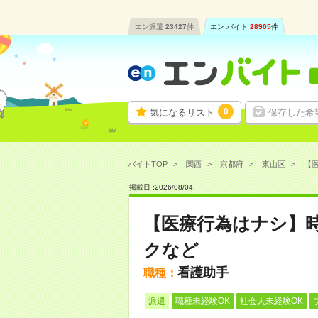
エン派遣
23427
件
エン バイト
28905
件
0
気になるリスト
保存した希
バイトTOP
関西
京都府
東山区
【医
掲載日 :
2026
/
08
/
04
【医療行為はナシ】時
クなど
看護助手
職種：
派遣
職種未経験OK
社会人未経験OK