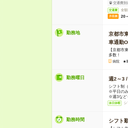
交通費別
全額
交通費
20
月収例
勤務地
京都市
車通勤O
【京都市
多数！
病院 ★
勤務曜日
週2～3 
シフト制
※平日のみ
※週3など
シ
休日休暇
勤務時間
シフト勤