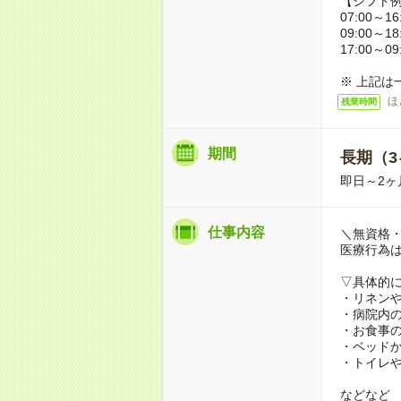
【シフト
07:00～16
09:00～18
17:00～09
※ 上記は
ほ
残業時間
期間
長期（3
即日～2ヶ
仕事内容
＼無資格・
医療行為
▽具体的
・リネン
・病院内
・お食事
・ベッド
・トイレ
などなど