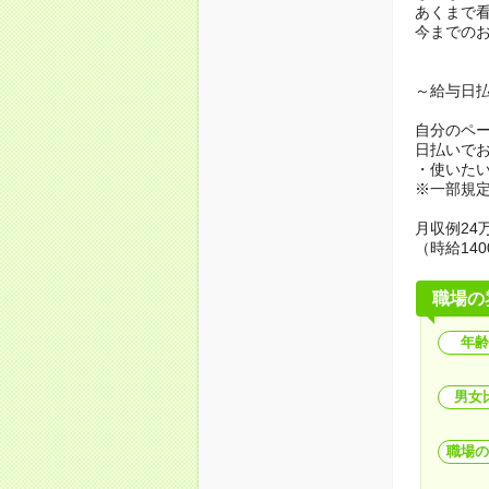
あくまで
今までの
～給与日
自分のペ
日払いで
・使いた
※一部規
月収例24万
（時給140
職場の
年齢
男女
職場の