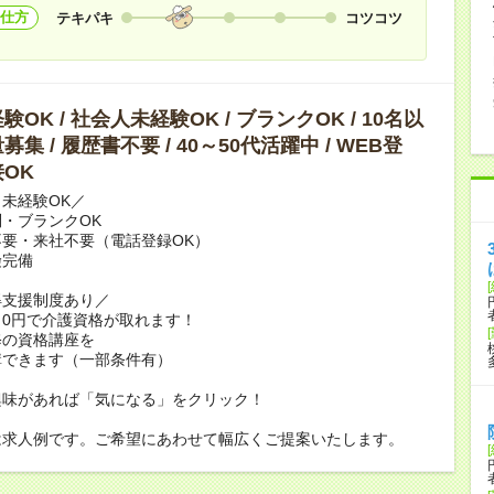
仕方
テキパキ
コツコツ
OK / 社会人未経験OK / ブランクOK / 10名以
集 / 履歴書不要 / 40～50代活躍中 / WEB登
OK
未経験OK／
・ブランクOK
要・来社不要（電話登録OK）
険完備
得支援制度あり／
0円で介護資格が取れます！
修の資格講座を
講できます（一部条件有）
興味があれば「気になる」をクリック！
は求人例です。ご希望にあわせて幅広くご提案いたします。