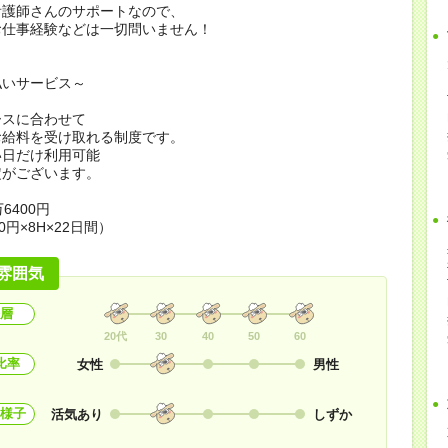
看護師さんのサポートなので、
お仕事経験などは一切問いません！
払いサービス～
ースに合わせて
お給料を受け取れる制度です。
い日だけ利用可能
定がございます。
6400円
0円×8H×22日間）
雰囲気
層
20代
30
40
50
60
比率
女性
男性
様子
活気あり
しずか