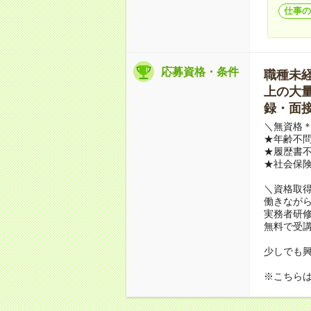
仕事の
応募資格・条件
職種未経験
上の大量募
録・面接
＼無資格＊
★年齢不問
★履歴書不
★社会保
＼資格取
働きながら
実務者研
無料で受
少しでも
※こちら