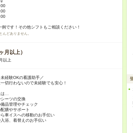
例】
:00
:00
:00
一例です！その他シフトもご相談ください！
とんどありません。
ヶ月以上）
月以上
未経験OKの看護助手／
は一切行わないので未経験でも安心！
には…
やシーツの交換
の備品管理やチェック
の配膳やサポート
から車イスへの移動のお手伝い
や入浴、着替えのお手伝い