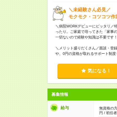
＼未経験さん必見／
モクモク・コツコツ作
＼病院WORKデビューにピッタリ／
ったり。ご家庭で培ってきた「家事
一切ないので経験や知識は不要です
＼メリット盛りだくさん／面談・登
や、0円の資格が取れるサポート制度
気になる！
募集情報
給与
無資格の方：
円 / 初任