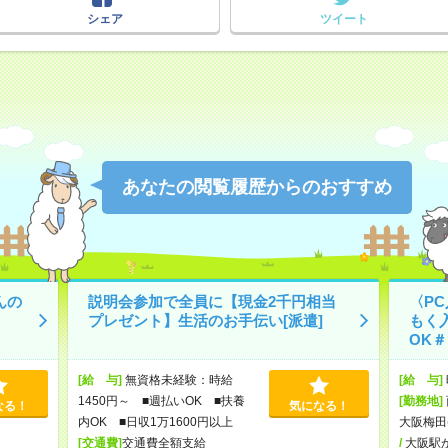
シェア
ツイート
あなたの閲覧履歴からのおすすめ
んの
説明会参加で全員に【現金2千円相当
〈P
プレゼント】生活のお手伝い[派遣]
もく
OK＃
[給 与]
無資格未経験：時給
[給 与]
1450円～ ■週払いOK ■扶養
[勤務地]
なる！
気になる！
内OK ■日収1万1600円以上
大阪梅田
[交通費]
交通費全額支給
/
大阪駅