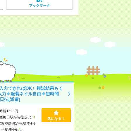
ブックマーク
C入力できればOK〉模試結果もく
入力＃服装ネイル自由＃短時間
日払[派遣]
時給1600円
西梅田駅から徒歩3分
/
気になる！
(阪神線)駅から徒歩4分
から徒歩4分
/
…