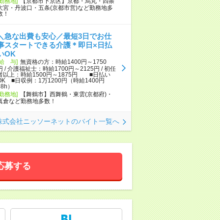
[勤務地]
【京都市下京区】京都・烏丸・四条
大宮・丹波口・五条(京都市営)など勤務地多
数！
＼急な出費も安心／最短3日でお仕
事スタートできる介護＊即日×日払
いOK
[給 与]
無資格の方：時給1400円～1750
円 / 介護福祉士：時給1700円～2125円 / 初任
者以上：時給1500円～1875円 ■日払い
OK ■日収例：1万1200円（時給1400円
×8h）
[勤務地]
【舞鶴市】西舞鶴・東雲(京都府)・
真倉など勤務地多数！
株式会社ニッソーネットのバイト一覧へ
応募する