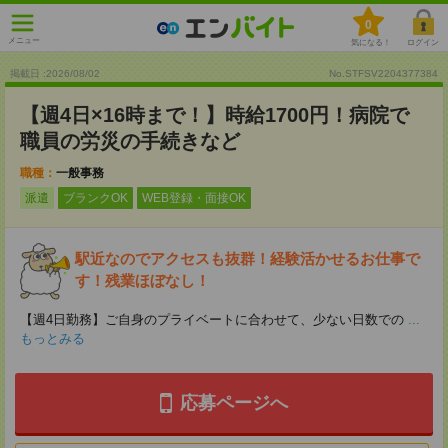
0
メニュー
気になる！
ログイン
掲載日 :2026
/
08
/
02
No.STFSV2204377384
【週4日×16時まで！】時給1700円！病院で
職員の労災の手続きなど
職種：
一般事務
派遣
ブランクOK
WEB登録・面接OK
駅近なのでアクセスも抜群！経験活かせるお仕事で
す！残業ほぼなし！
【週4日勤務】ご自身のプライベートに合わせて、少ない日数での
...
もっとみる
応募ページへ