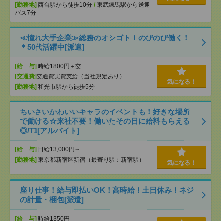
[勤務地]
西台駅から徒歩10分
/
東武練馬駅から送迎
バス7分
≪憧れ大手企業≫総務のオシゴト！のびのび働く！
＊50代活躍中[派遣]
[給 与]
時給1800円＋交
[交通費]
交通費実費支給（当社規定あり）
気になる！
[勤務地]
和光市駅から徒歩5分
ちいさいかわいいキャラのイベントも！好きな場所
で働ける☆来社不要！働いたその日に給料もらえる
◎/T1[アルバイト]
[給 与]
日給13,000円～
[勤務地]
東京都新宿区新宿（最寄り駅：新宿駅）
気になる！
座り仕事！給与即払いOK！高時給！土日休み！ネジ
の計量・梱包[派遣]
[給 与]
時給1350円