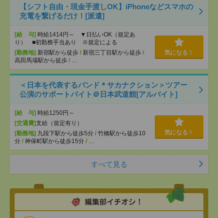
【シフト自由・現金手渡しOK】iPhoneなどスマホの
充電を繋げるだけ！[派遣]
[給 与]
時給1414円～ ▼日払いOK（規定あ
り） ■初勤務手当あり ※規定による
[勤務地]
新宿駅から徒歩
/
新宿三丁目駅から徒歩
/
気になる！
高田馬場駅から徒歩
/
…
＜日本を代表するバンド＊サカナクション＞ツアー
公演のサポートバイト＠日本武道館[アルバイト]
[給 与]
時給1250円～
[交通費]
支給（規定有り）
気になる！
[勤務地]
九段下駅から徒歩5分
/
竹橋駅から徒歩10
分
/
神保町駅から徒歩15分
/
…
すべて見る