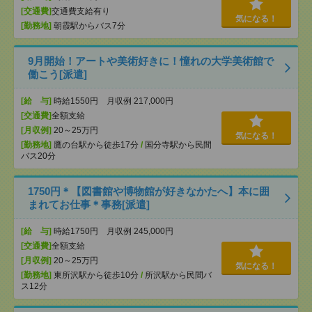
[交通費]
交通費支給有り
気になる！
[勤務地]
朝霞駅からバス7分
9月開始！アートや美術好きに！憧れの大学美術館で
働こう[派遣]
[給 与]
時給1550円 月収例 217,000円
[交通費]
全額支給
[月収例]
20～25万円
気になる！
[勤務地]
鷹の台駅から徒歩17分
/
国分寺駅から民間
バス20分
1750円＊【図書館や博物館が好きなかたへ】本に囲
まれてお仕事＊事務[派遣]
[給 与]
時給1750円 月収例 245,000円
[交通費]
全額支給
[月収例]
20～25万円
気になる！
[勤務地]
東所沢駅から徒歩10分
/
所沢駅から民間バ
ス12分