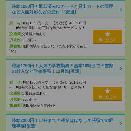
時給1850円＊返却済みICカードと貸出カードの管理
など入館対応などの受付！[派遣]
[給 与]
時給1850円＋交 【月収例】403,916円
～ ■給与の前払いが可能な速払いサービスあり
[交通費]
交通費支給あり
[月収例]
30万円～
気になる！
[勤務地]
飯田橋駅から徒歩1分
/
九段下駅から徒歩
14分
時給1750円！人気の学校勤務＊基本16時まで＊書類
の封入など学校事務！12月迄[派遣]
[給 与]
時給1750円＋交 【月収例】301,875円
～ ■給与の前払いが可能な速払いサービスあり
[交通費]
交通費支給あり
気になる！
[月収例]
30万円～
[勤務地]
飯田橋駅から徒歩7分
時給2200円！17時まで＊残業ほぼなし▼荻窪での経
理事務[派遣]