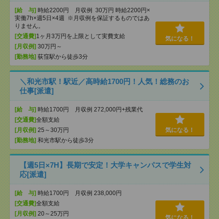
[給 与]
時給2200円 月収例 30万円 時給2200円×
実働7h×週5日×4週 ※月収例を保証するものではあ
りません。
[交通費]
1ヶ月3万円を上限として実費支給
気になる！
[月収例]
30万円～
[勤務地]
荻窪駅から徒歩3分
＼和光市駅！駅近／高時給1700円！人気！総務のお
仕事[派遣]
[給 与]
時給1700円 月収例 272,000円+残業代
[交通費]
全額支給
[月収例]
25～30万円
気になる！
[勤務地]
和光市駅から徒歩3分
【週5日×7H】長期で安定！大学キャンパスで学生対
応[派遣]
[給 与]
時給1700円 月収例 238,000円
[交通費]
全額支給
[月収例]
20～25万円
気になる！