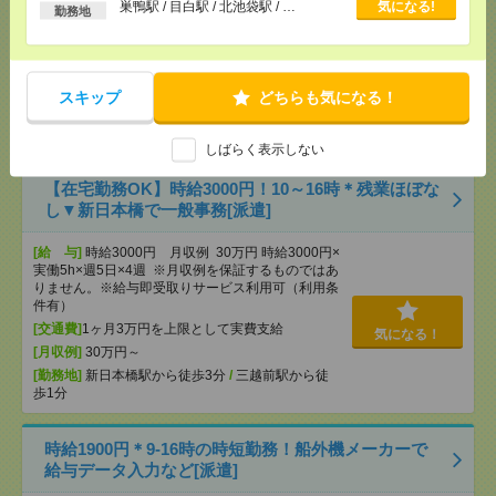
以上
けメイン！[派遣]
巣鴨駅 / 目白駅 / 北池袋駅 / …
気になる!
勤務地
[給 与]
時給1650円 月収例 255,750円
[交通費]
全額支給
[月収例]
25～30万円
スキップ
どちらも気になる！
気になる！
[勤務地]
板橋区役所前駅から徒歩2分
/
大山(東京都)
駅から徒歩10分
しばらく表示しない
【在宅勤務OK】時給3000円！10～16時＊残業ほぼな
し▼新日本橋で一般事務[派遣]
[給 与]
時給3000円 月収例 30万円 時給3000円×
実働5h×週5日×4週 ※月収例を保証するものではあ
りません。※給与即受取りサービス利用可（利用条
件有）
[交通費]
1ヶ月3万円を上限として実費支給
気になる！
[月収例]
30万円～
[勤務地]
新日本橋駅から徒歩3分
/
三越前駅から徒
歩1分
時給1900円＊9-16時の時短勤務！船外機メーカーで
給与データ入力など[派遣]