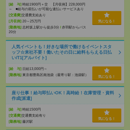
[給 与]
時給1900円＋交 【月収例】228,000円
～ ■給与の前払いが可能な速払いサービスあり
[交通費]
交通費支給あり
[月収例]
20～25万円
気になる！
[勤務地]
志村坂上駅から徒歩3分
/
赤羽駅からバス
20分
人気イベントも！好きな場所で働けるイベントスタ
ッフ☆来社不要！働いたその日に給料もらえる日払
い/T1[アルバイト]
[給 与]
日給13,000円～
[勤務地]
東京都豊島区南池袋（最寄り駅：池袋駅）
気になる！
座り仕事！給与即払いOK！高時給！在庫管理・資料
作成[派遣]
[給 与]
時給1500円
[交通費]
交通費支給有り
気になる！
[勤務地]
藤沢駅