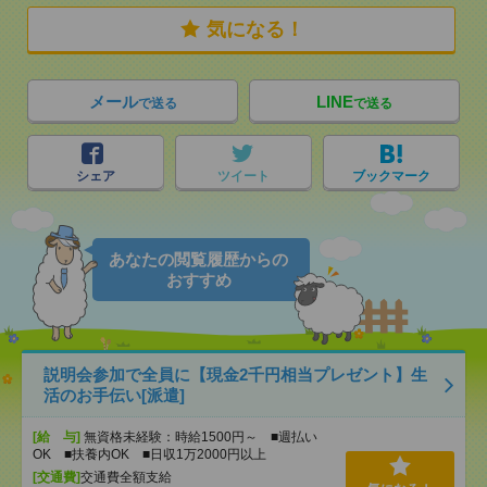
気になる！
メール
LINE
で送る
で送る
シェア
ツイート
ブックマーク
あなたの閲覧履歴からの
おすすめ
説明会参加で全員に【現金2千円相当プレゼント】生
活のお手伝い[派遣]
[給 与]
無資格未経験：時給1500円～ ■週払い
OK ■扶養内OK ■日収1万2000円以上
[交通費]
交通費全額支給