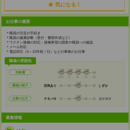
気になる！
お仕事の概要
＊職員の労災の手続き
＊職員の健康診断（受付・書類作成など）
＊ワクチン接種の対応：接種希望の調査や職員への確認
＊メール対応
＊電話対応（5～10件程／日）などの事務のお仕事
職場の雰囲気
年齢層
20代
30
40
50
60
職場の様子
活気あり
しずか
仕事の仕方
テキパキ
コツコツ
募集情報