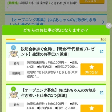
気になる！
[勤務地]
成増駅
/
地下鉄成増駅
/
ときわ台(東京都)駅
/
…
【オープニング募集】おばあちゃんのお散歩付き添
いも仕事の1つ[派遣]
×
どちらのお仕事が気になりますか？
[給 与]
無資格未経験：時給1500円～ ■週払い
OK ■扶養内OK ■日収1万2000円以上
1
/10
[交通費]
交通費全額支給
気になる！
説明会参加で全員に【現金2千円相当プレゼ
[勤務地]
巣鴨駅
/
目白駅
/
北池袋駅
/
…
ント】生活のお手伝い[派遣]
9月～3月！週4！区役所ではたらこう！データ入力多
無資格未経験：時給1500円～ ■週払
給与
め！[派遣]
いOK ■扶養内OK ■日収1万2000円
以上
成増駅 / 地下鉄成増駅 / ときわ台(東京
気になる!
勤務地
[給 与]
時給1650円 月収例 204,600円
都)駅 / …
[交通費]
全額支給
[月収例]
20～25万円
気になる！
【オープニング募集】おばあちゃんのお散歩
[勤務地]
板橋区役所前駅から徒歩2分
/
大山(東京都)
付き添いも仕事の1つ[派遣]
駅から徒歩10分
無資格未経験：時給1500円～ ■週払
給与
電話なし！9月～3月！区役所！ひたすら書類の仕分
いOK ■扶養内OK ■日収1万2000円