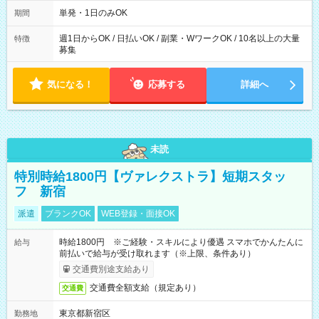
～21：00
単発・1日のみOK
期間
週1日からOK / 日払いOK / 副業・WワークOK / 10名以上の大量
特徴
募集
気になる！
応募する
詳細へ
未読
特別時給1800円【ヴァレクストラ】短期スタッ
フ 新宿
派遣
ブランクOK
WEB登録・面接OK
時給1800円 ※ご経験・スキルにより優遇 スマホでかんたんに
給与
前払いで給与が受け取れます（※上限、条件あり）
交通費別途支給あり
交通費全額支給（規定あり）
交通費
東京都新宿区
勤務地