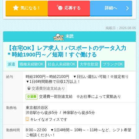
気になる！
応募する
詳細へ
掲載日：2026.08.05
未読
【在宅OK】レア求人！パスポートのデータ入力
＊時給1900円～／短期！すぐ働ける
派遣
職種未経験OK
社会人未経験OK
大学生歓迎
ブランクOK
時給1900円～時給2100円 ▼日払い週払い可能！※規定有り
給与
▼1日6時間勤務で日収1万以上！
交通費別途支給あり
交通費一部別途支給 ※お仕事によって変動あり
交通費
東京都渋谷区
勤務地
渋谷駅から徒歩5分
/
神泉駅から徒歩5分
キレイなオフィスです
8:00～22:00 ▼1日4時間～ 10時～・11時～など、シフト希望
勤務時間
ご相談ください！