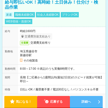
給与即払いOK！高時給！土日休み！仕分け・検
品作業
派遣
職種未経験OK
社会人未経験OK
ブランクOK
WEB登録・面接OK
時給1600円
給与
交通費別途支給あり
交通費支給有り
交通費
埼玉県越谷市
勤務地
新越谷駅
その他製造
8:00～17:00 ※表記のうち実働8時間です。
勤務時間
長期【ご応募から1週間以内(最短2日目)のスピード就業が可能】
期間
即日～
日払いOK
/
履歴書不要
/
電話対応なし
/
パソコンスキル不要
特徴
気になる！
応募する
詳細へ