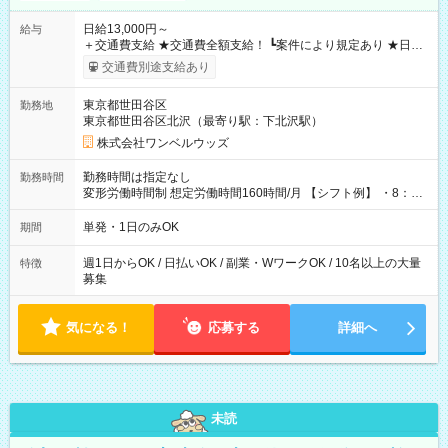
日給13,000円～
給与
＋交通費支給 ★交通費全額支給！ ┗案件により規定あり ★日払
いOK！（規定あり） ┗働いたその日に現金GET♪ お仕事後はコ
交通費別途支給あり
ンビニATMから 日払い分を引き落とせます！ 【試用期間】試
用期間なし
東京都世田谷区
勤務地
東京都世田谷区北沢（最寄り駅：下北沢駅）
株式会社ワンベルウッズ
勤務時間は指定なし
勤務時間
変形労働時間制 想定労働時間160時間/月 【シフト例】 ・8：00
～21：00
単発・1日のみOK
期間
週1日からOK / 日払いOK / 副業・WワークOK / 10名以上の大量
特徴
募集
気になる！
応募する
詳細へ
未読