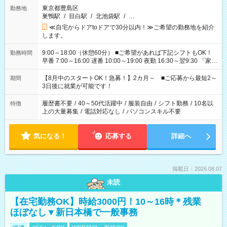
東京都豊島区
勤務地
巣鴨駅
/
目白駅
/
北池袋駅
/
…
≪自宅からドアtoドアで30分以内！≫ご希望の勤務地を紹介
します。
9:00～18:00（休憩60分） ■ご希望があれば下記シフトもOK！
勤務時間
早番 7:00～16:00 遅番 10:00～19:00 夜勤 16:30～翌9:30 「家族
と休みを合わせたい」 「余裕を持って夕飯の準備がしたい」
「できれば残業はしたくない」 など、ご希望を教えてください
【8月中のスタートOK！急募！】2カ月～ ■ご応募から最短2～
期間
ね。 ※Wワーク希望の方へ 今ご覧のお仕事で希望する勤務時間
3日後に就業が可能です！
と、もう1つのお仕事の勤務時間。 合計で週40時間を超える場
合は応募できません。
履歴書不要
/
40～50代活躍中
/
服装自由
/
シフト勤務
/
10名以
特徴
上の大量募集
/
電話対応なし
/
パソコンスキル不要
気になる！
応募する
詳細へ
掲載日：2026.08.07
未読
【在宅勤務OK】時給3000円！10～16時＊残業
ほぼなし▼新日本橋で一般事務