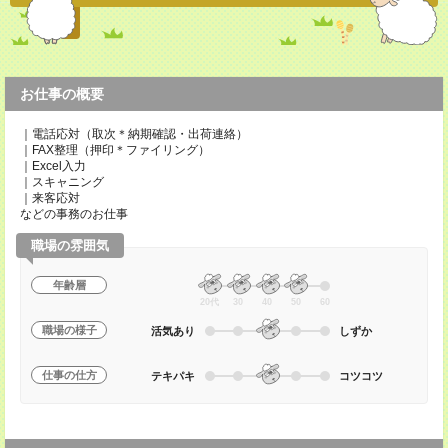
お仕事の概要
｜電話応対（取次＊納期確認・出荷連絡）
｜FAX整理（押印＊ファイリング）
｜Excel入力
｜スキャニング
｜来客応対
などの事務のお仕事
職場の雰囲気
年齢層
20代
30
40
50
60
職場の様子
活気あり
しずか
仕事の仕方
テキパキ
コツコツ