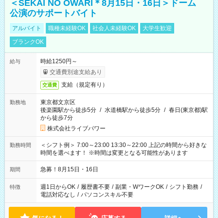
＜SEKAI NO OWARI＊8月15日・16日＞ドーム
公演のサポートバイト
アルバイト
職種未経験OK
社会人未経験OK
大学生歓迎
ブランクOK
時給1250円～
給与
交通費別途支給あり
支給（規定有り）
交通費
東京都文京区
勤務地
後楽園駅から徒歩5分
/
水道橋駅から徒歩5分
/
春日(東京都)駅
から徒歩7分
株式会社ライブパワー
＜シフト例＞ 7:00～23:00 13:30～22:00 上記の時間から好きな
勤務時間
時間を選べます！ ※時間は変更となる可能性があります
急募！8月15日・16日
期間
週1日からOK
/
履歴書不要
/
副業・WワークOK
/
シフト勤務
/
特徴
電話対応なし
/
パソコンスキル不要