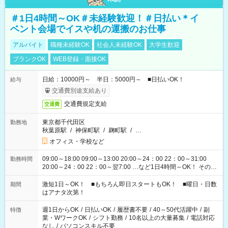
＃1日4時間～OK＃未経験歓迎！＃日払い＊イ
ベント会場でイスや机の運搬のお仕事
アルバイト
職種未経験OK
社会人未経験OK
大学生歓迎
ブランクOK
WEB登録・面接OK
日給：10000円～ 半日：5000円～ ■日払いOK！
給与
交通費別途支給あり
交通費規定支給
交通費
東京都千代田区
勤務地
秋葉原駅
/
神保町駅
/
麹町駅
/
…
オフィス・学校など
09:00～18:00 09:00～13:00 20:00～24：00 22：00～31:00
勤務時間
20:00～24：00 22：00～翌7:00 …など1日4時間～OK！ その他
シフトもございます！ お気軽にご相談ください！
激短1日～OK！ ■もちろん即日スタートもOK！ ■曜日・日数
期間
はアナタ次第！
週1日からOK
/
日払いOK
/
履歴書不要
/
40～50代活躍中
/
副
特徴
業・WワークOK
/
シフト勤務
/
10名以上の大量募集
/
電話対応
なし
/
パソコンスキル不要