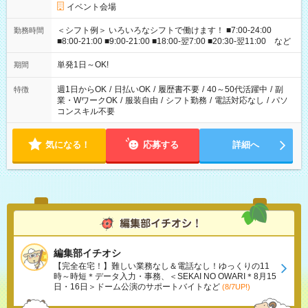
イベント会場
＜シフト例＞ いろいろなシフトで働けます！ ■7:00-24:00
勤務時間
■8:00-21:00 ■9:00-21:00 ■18:00-翌7:00 ■20:30-翌11:00 など
単発1日～OK!
期間
週1日からOK
/
日払いOK
/
履歴書不要
/
40～50代活躍中
/
副
特徴
業・WワークOK
/
服装自由
/
シフト勤務
/
電話対応なし
/
パソ
コンスキル不要
気になる！
応募する
詳細へ
編集部イチオシ
【完全在宅！】難しい業務なし＆電話なし！ゆっくりの11
時～時短＊データ入力・事務、＜SEKAI NO OWARI＊8月15
日・16日＞ドーム公演のサポートバイトなど
(8/7UP!)