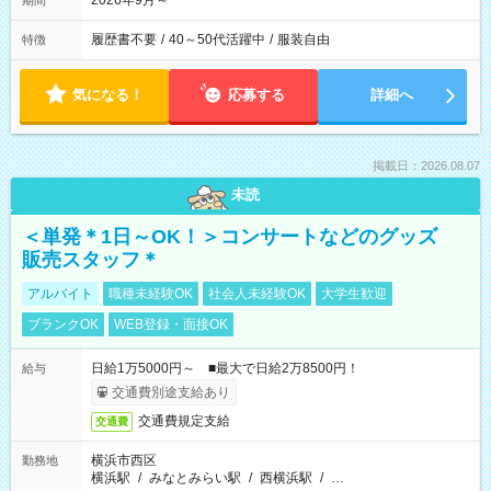
2026年9月～
期間
履歴書不要
/
40～50代活躍中
/
服装自由
特徴
気になる！
応募する
詳細へ
掲載日：2026.08.07
未読
＜単発＊1日～OK！＞コンサートなどのグッズ
販売スタッフ＊
アルバイト
職種未経験OK
社会人未経験OK
大学生歓迎
ブランクOK
WEB登録・面接OK
日給1万5000円～ ■最大で日給2万8500円！
給与
交通費別途支給あり
交通費規定支給
交通費
横浜市西区
勤務地
横浜駅
/
みなとみらい駅
/
西横浜駅
/
…