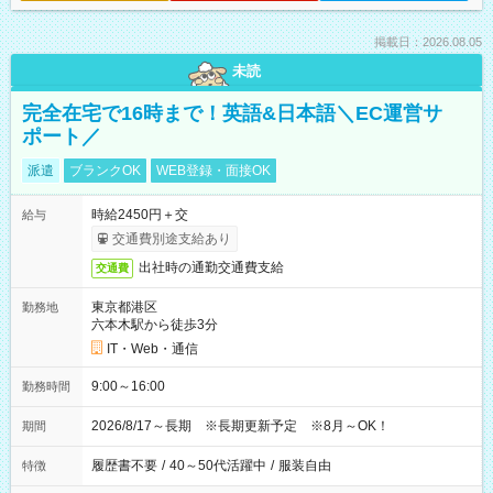
掲載日：2026.08.05
未読
完全在宅で16時まで！英語&日本語＼EC運営サ
ポート／
派遣
ブランクOK
WEB登録・面接OK
時給2450円＋交
給与
交通費別途支給あり
出社時の通勤交通費支給
交通費
東京都港区
勤務地
六本木駅から徒歩3分
IT・Web・通信
9:00～16:00
勤務時間
2026/8/17～長期 ※長期更新予定 ※8月～OK！
期間
履歴書不要
/
40～50代活躍中
/
服装自由
特徴