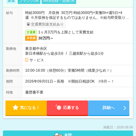
派遣
ブランクOK
WEB登録・面接OK
時給3000円 月収例 30万円 時給3000円×実働5h×週5日×4
給与
週 ※月収例を保証するものではありません。※給与即受取りサ
ービス利用可（利用条件有）
交通費別途支給あり
1ヶ月3万円を上限として実費支給
交通費
30万円～
月収例
東京都中央区
勤務地
新日本橋駅から徒歩3分
/
三越前駅から徒歩1分
サ－ビス
10:00-16:00（休憩60分）実働5時間（残業少なめ！）
勤務時間
2026年09月01日～長期 ※開始日相談OK ※9月～！
期間
履歴書不要
特徴
気になる！
応募する
詳細へ
掲載日：2026.08.06
未読