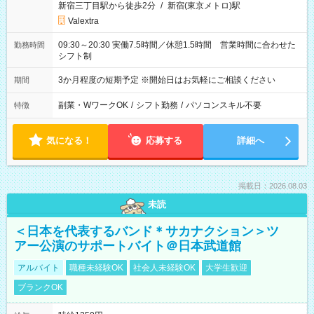
新宿三丁目駅から徒歩2分
/
新宿(東京メトロ)駅
Valextra
09:30～20:30 実働7.5時間／休憩1.5時間 営業時間に合わせた
勤務時間
シフト制
3か月程度の短期予定 ※開始日はお気軽にご相談ください
期間
副業・WワークOK
/
シフト勤務
/
パソコンスキル不要
特徴
気になる！
応募する
詳細へ
掲載日：2026.08.03
未読
＜日本を代表するバンド＊サカナクション＞ツ
アー公演のサポートバイト＠日本武道館
アルバイト
職種未経験OK
社会人未経験OK
大学生歓迎
ブランクOK