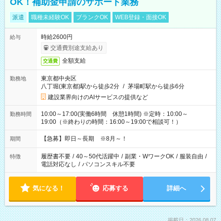
OK！補助金申請のサポート業務
派遣
職種未経験OK
ブランクOK
WEB登録・面接OK
時給2600円
給与
交通費別途支給あり
全額支給
交通費
東京都中央区
勤務地
八丁堀(東京都)駅から徒歩2分
/
茅場町駅から徒歩6分
建設業界向けのAIサービスの提供など
10:00～17:00(実働6時間 休憩1時間) ※定時：10:00～
勤務時間
19:00（※終わりの時間：16:00～19:00で相談可！）
【急募】即日～長期 ※8月～！
期間
履歴書不要
/
40～50代活躍中
/
副業・WワークOK
/
服装自由
/
特徴
電話対応なし
/
パソコンスキル不要
気になる！
応募する
詳細へ
掲載日：2026.08.07