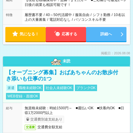
【現在も積極採用中！急募！】2カ月～ ■ご応募から最短2～3
期間
の方へ 今ご覧のお仕事で希望する勤務時間と、もう1つのお仕事
日後の就業も相談可能です！
の勤務時間。 合計で週40時間を超える場合は応募できません。
履歴書不要
/
40～50代活躍中
/
服装自由
/
シフト勤務
/
10名以
特徴
上の大量募集
/
電話対応なし
/
パソコンスキル不要
気になる！
応募する
詳細へ
掲載日：2026.08.08
未読
【オープニング募集】おばあちゃんのお散歩付
き添いも仕事の1つ
派遣
職種未経験OK
社会人未経験OK
ブランクOK
WEB登録・面接OK
無資格未経験：時給1500円～ ■週払いOK ■扶養内OK ■日
給与
収1万2000円以上
交通費別途支給あり
交通費全額支給
交通費