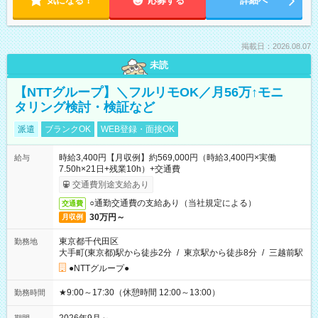
気になる！
応募する
詳細へ
掲載日：2026.08.07
未読
【NTTグループ】＼フルリモOK／月56万↑モニ
タリング検討・検証など
派遣
ブランクOK
WEB登録・面接OK
時給3,400円【月収例】約569,000円（時給3,400円×実働
給与
7.50h×21日+残業10h）+交通費
交通費別途支給あり
○通勤交通費の支給あり（当社規定による）
交通費
30万円～
月収例
東京都千代田区
勤務地
大手町(東京都)駅から徒歩2分
/
東京駅から徒歩8分
/
三越前駅
●NTTグループ●
★9:00～17:30（休憩時間 12:00～13:00）
勤務時間