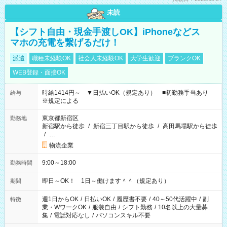
未読
【シフト自由・現金手渡しOK】iPhoneなどス
マホの充電を繋げるだけ！
派遣
職種未経験OK
社会人未経験OK
大学生歓迎
ブランクOK
WEB登録・面接OK
時給1414円～ ▼日払いOK（規定あり） ■初勤務手当あり
給与
※規定による
東京都新宿区
勤務地
新宿駅から徒歩
/
新宿三丁目駅から徒歩
/
高田馬場駅から徒歩
/
…
物流企業
9:00～18:00
勤務時間
即日～OK！ 1日～働けます＾＾（規定あり）
期間
週1日からOK
/
日払いOK
/
履歴書不要
/
40～50代活躍中
/
副
特徴
業・WワークOK
/
服装自由
/
シフト勤務
/
10名以上の大量募
集
/
電話対応なし
/
パソコンスキル不要