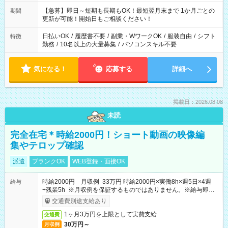
【急募】即日～短期も長期もOK！最短翌月末まで 1か月ごとの
期間
更新が可能！開始日もご相談ください！
日払いOK
/
履歴書不要
/
副業・WワークOK
/
服装自由
/
シフト
特徴
勤務
/
10名以上の大量募集
/
パソコンスキル不要
気になる！
応募する
詳細へ
掲載日：2026.08.08
未読
完全在宅＊時給2000円！ショート動画の映像編
集やテロップ確認
派遣
ブランクOK
WEB登録・面接OK
時給2000円 月収例 33万円 時給2000円×実働8h×週5日×4週
給与
+残業5h ※月収例を保証するものではありません。※給与即受
取りサービス利用可（利用条件有）
交通費別途支給あり
1ヶ月3万円を上限として実費支給
交通費
30万円～
月収例