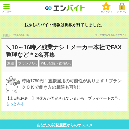
0
メニュー
気になる！
ログイン
お探しのバイト情報は掲載が終了しました。
掲載日 :2026
/
07
/
19
No.STFSV2204377201
＼10～16時／残業ナシ！メーカー本社でFAX
整理など＊2名募集
派遣
ブランクOK
WEB登録・面接OK
時給1750円！直接雇用の可能性があります！ブラン
クＯＫで働き方の相談も可能！
【土日祝休み！】お休みが固定されているから、プライベートの予
...
もっとみる
あなたの閲覧履歴からのオススメ