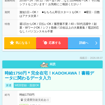
20:00～24：00 22：00～翌7:00 …など1日4時間～OK！ その他
勤務時間
シフトもございます！ お気軽にご相談ください！
激短1日～OK！ ■もちろん即日スタートもOK！ ■曜日・日数
期間
はアナタ次第！
週1日からOK
/
日払いOK
/
履歴書不要
/
40～50代活躍中
/
副
特徴
業・WワークOK
/
シフト勤務
/
10名以上の大量募集
/
電話対応
なし
/
パソコンスキル不要
気になる！
応募する
詳細へ
掲載日：2026.08.07
未読
時給1750円＊完全在宅！KADOKAWA！書籍デ
ータに関わるデータ入力
派遣
WEB登録・面接OK
時給1750円
給与
交通費別途支給あり