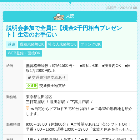
掲載日：2026.08.08
未読
説明会参加で全員に【現金2千円相当プレゼン
ト】生活のお手伝い
派遣
職種未経験OK
社会人未経験OK
ブランクOK
WEB登録・面接OK
無資格未経験：時給1500円～ ■週払いOK ■扶養内OK ■日
給与
収1万2000円以上
交通費別途支給あり
交通費全額支給
交通費
東京都世田谷区
勤務地
三軒茶屋駅
/
世田谷駅
/
下高井戸駅
/
…
≪自宅からドアtoドアで30分以内！≫ご希望の勤務地を紹介
します。
9:00～18:00（休憩60分） ■ご希望があれば下記シフトもOK！
勤務時間
早番 7:00～16:00 遅番 10:00～19:00 「家族と休みを合わせた
い」 「余裕を持って夕飯の準備がしたい」 「できれば残業はし
たくない」 など、ご希望を教えてくださいね。 ※Wワーク希望