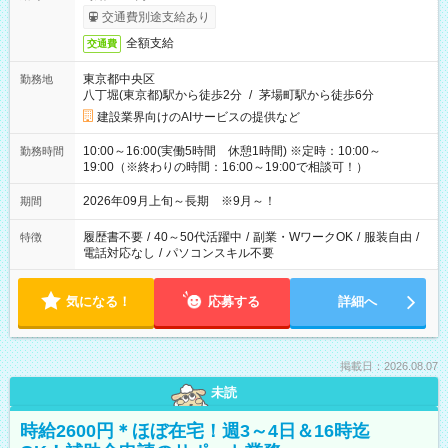
交通費別途支給あり
全額支給
交通費
東京都中央区
勤務地
八丁堀(東京都)駅から徒歩2分
/
茅場町駅から徒歩6分
建設業界向けのAIサービスの提供など
10:00～16:00(実働5時間 休憩1時間) ※定時：10:00～
勤務時間
19:00（※終わりの時間：16:00～19:00で相談可！）
2026年09月上旬～長期 ※9月～！
期間
履歴書不要
/
40～50代活躍中
/
副業・WワークOK
/
服装自由
/
特徴
電話対応なし
/
パソコンスキル不要
気になる！
応募する
詳細へ
掲載日：2026.08.07
未読
時給2600円＊ほぼ在宅！週3～4日＆16時迄