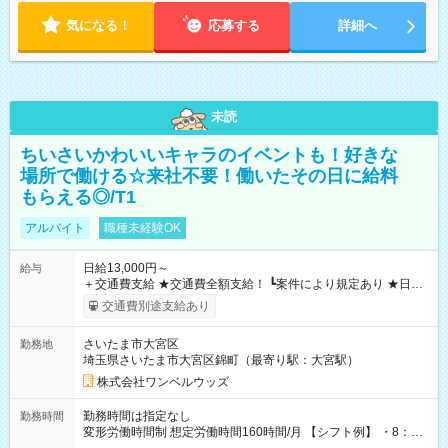
気になる！
応募する
詳細へ
未読
ちいさいかわいいキャラのイベントも！好きな
場所で働ける☆来社不要！働いたその日に給料
もらえる◎/T1
アルバイト
職種未経験OK
日給13,000円～
給与
＋交通費支給 ★交通費全額支給！ ┗案件により規定あり ★日払
いOK！（規定あり） ┗働いたその日に現金GET♪ お仕事後はコ
交通費別途支給あり
ンビニATMから 日払い分を引き落とせます！ 【試用期間】試
用期間なし
さいたま市大宮区
勤務地
埼玉県さいたま市大宮区錦町（最寄り駅：大宮駅）
株式会社ワンベルウッズ
勤務時間は指定なし
勤務時間
変形労働時間制 想定労働時間160時間/月 【シフト例】 ・8：00