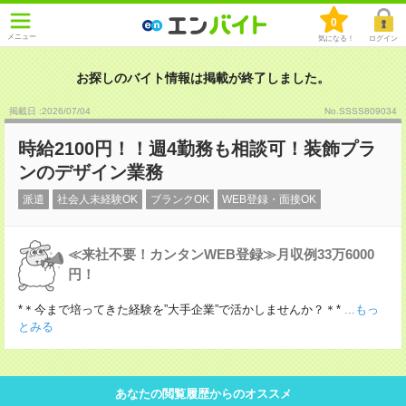
0
メニュー
気になる！
ログイン
お探しのバイト情報は掲載が終了しました。
掲載日 :2026
/
07
/
04
No.SSSS809034
時給2100円！！週4勤務も相談可！装飾プラ
ンのデザイン業務
派遣
社会人未経験OK
ブランクOK
WEB登録・面接OK
≪来社不要！カンタンWEB登録≫月収例33万6000
円！
*＊今まで培ってきた経験を”大手企業”で活かしませんか？＊*
...もっ
とみる
あなたの閲覧履歴からのオススメ