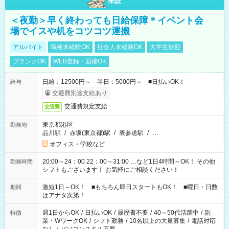
未読
＜夜勤＞早く終わっても日給保障＊イベント会
場でイスや机をコツコツ運搬
アルバイト
職種未経験OK
社会人未経験OK
大学生歓迎
ブランクOK
WEB登録・面接OK
日給：12500円～ 半日：5000円～ ■日払いOK！
給与
交通費別途支給あり
交通費規定支給
交通費
東京都港区
勤務地
品川駅
/
赤坂(東京都)駅
/
表参道駅
/
…
オフィス・学校など
20:00～24：00 22：00～31:00 …など1日4時間～OK！ その他
勤務時間
シフトもございます！ お気軽にご相談ください！
激短1日～OK！ ■もちろん即日スタートもOK！ ■曜日・日数
期間
はアナタ次第！
週1日からOK
/
日払いOK
/
履歴書不要
/
40～50代活躍中
/
副
特徴
業・WワークOK
/
シフト勤務
/
10名以上の大量募集
/
電話対応