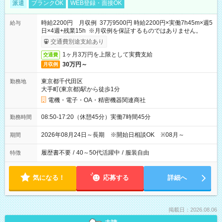
派遣
ブランクOK
WEB登録・面接OK
時給2200円 月収例 37万9500円 時給2200円×実働7h45m×週5
給与
日×4週+残業15h ※月収例を保証するものではありません。
交通費別途支給あり
1ヶ月3万円を上限として実費支給
交通費
30万円～
月収例
東京都千代田区
勤務地
大手町(東京都)駅から徒歩1分
電機・電子・OA・精密機器関連商社
08:50-17:20（休憩45分）実働7時間45分
勤務時間
2026年08月24日～長期 ※開始日相談OK ※08月～
期間
履歴書不要
/
40～50代活躍中
/
服装自由
特徴
気になる！
応募する
詳細へ
掲載日：2026.08.06