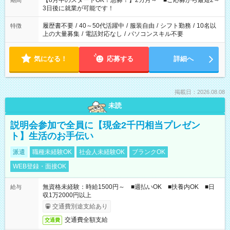
【8月中のスタートOK！急募！】2カ月～ ■ご応募から最短2～
期間
ね。 ※Wワーク希望の方へ 今ご覧のお仕事で希望する勤務時間
3日後に就業が可能です！
と、もう1つのお仕事の勤務時間。 合計で週40時間を超える場
合は応募できません。
履歴書不要
/
40～50代活躍中
/
服装自由
/
シフト勤務
/
10名以
特徴
上の大量募集
/
電話対応なし
/
パソコンスキル不要
気になる！
応募する
詳細へ
掲載日：2026.08.08
未読
説明会参加で全員に【現金2千円相当プレゼン
ト】生活のお手伝い
派遣
職種未経験OK
社会人未経験OK
ブランクOK
WEB登録・面接OK
無資格未経験：時給1500円～ ■週払いOK ■扶養内OK ■日
給与
収1万2000円以上
交通費別途支給あり
交通費全額支給
交通費