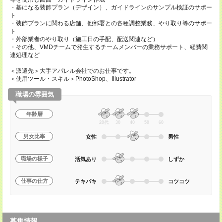
・基になる装飾プラン（デザイン）、ガイドラインのサンプル検証のサポー
ト
・装飾プランに関わる店舗、他部署との各種調整業務、やり取り等のサポー
ト
・外部業者のやり取り（施工日の手配、配送関連など）
・その他、VMDチームで発生するチームメンバーの業務サポート、経費関
連処理など
＜派遣先＞大手アパレル会社でのお仕事です。
＜使用ツール・スキル＞PhotoShop、Illustrator
職場の雰囲気
年齢層
20代
30
40
50
60
男女比率
女性
男性
職場の様子
活気あり
しずか
仕事の仕方
テキパキ
コツコツ
募集情報