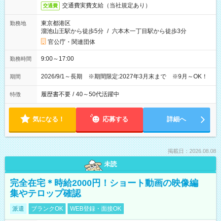
交通費実費支給（当社規定あり）
交通費
東京都港区
勤務地
溜池山王駅から徒歩5分
/
六本木一丁目駅から徒歩3分
官公庁・関連団体
9:00～17:00
勤務時間
2026/9/1～長期 ※期間限定:2027年3月末まで ※9月～OK！
期間
履歴書不要
/
40～50代活躍中
特徴
気になる！
応募する
詳細へ
掲載日：2026.08.08
未読
完全在宅＊時給2000円！ショート動画の映像編
集やテロップ確認
派遣
ブランクOK
WEB登録・面接OK