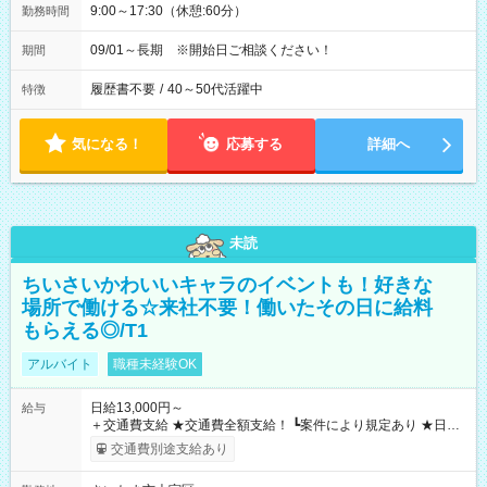
9:00～17:30（休憩:60分）
勤務時間
09/01～長期 ※開始日ご相談ください！
期間
履歴書不要
/
40～50代活躍中
特徴
気になる！
応募する
詳細へ
未読
ちいさいかわいいキャラのイベントも！好きな
場所で働ける☆来社不要！働いたその日に給料
もらえる◎/T1
アルバイト
職種未経験OK
日給13,000円～
給与
＋交通費支給 ★交通費全額支給！ ┗案件により規定あり ★日払
いOK！（規定あり） ┗働いたその日に現金GET♪ お仕事後はコ
交通費別途支給あり
ンビニATMから 日払い分を引き落とせます！ 【試用期間】試
用期間なし