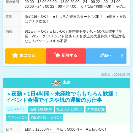
09:00～18:00 09:00～13:00 20:00～24：00 22：00～31:00
勤務時間
20:00～24：00 22：00～翌7:00 …など1日4時間～OK！ その他
シフトもございます！ お気軽にご相談ください！
激短1日～OK！ ■もちろん即日スタートもOK！ ■曜日・日数
期間
はアナタ次第！
週1日からOK
/
日払いOK
/
履歴書不要
/
40～50代活躍中
/
副
特徴
業・WワークOK
/
シフト勤務
/
10名以上の大量募集
/
電話対応
なし
/
パソコンスキル不要
気になる！
応募する
詳細へ
掲載日：2026.08.05
未読
＜夜勤＞1日4時間～未経験でももちろん歓迎！
イベント会場でイスや机の運搬のお仕事
アルバイト
職種未経験OK
社会人未経験OK
大学生歓迎
ブランクOK
WEB登録・面接OK
日給：12500円～ 半日：5000円～ ■日払いOK！
給与