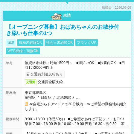
掲載日：2026.08.08
未読
【オープニング募集】おばあちゃんのお散歩付
き添いも仕事の1つ
派遣
職種未経験OK
社会人未経験OK
ブランクOK
WEB登録・面接OK
無資格未経験：時給1500円～ ■週払いOK ■扶養内OK ■日
給与
収1万2000円以上
交通費別途支給あり
交通費全額支給
交通費
東京都豊島区
勤務地
巣鴨駅
/
目白駅
/
北池袋駅
/
…
≪自宅からドアtoドアで30分以内！≫ご希望の勤務地を紹介
します。
9:00～18:00（休憩60分） ■ご希望があれば下記シフトもOK！
勤務時間
早番 7:00～16:00 遅番 10:00～19:00 夜勤 16:30～翌9:30 「家族
と休みを合わせたい」 「余裕を持って夕飯の準備がしたい」
「できれば残業はしたくない」 など、ご希望を教えてください