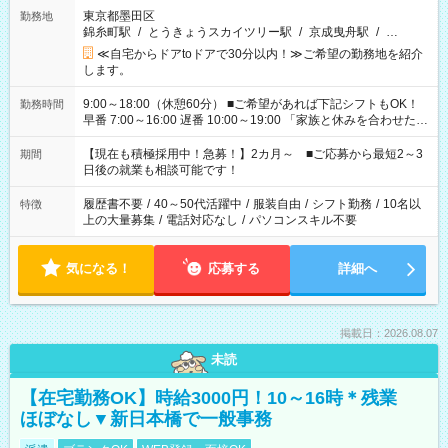
東京都墨田区
勤務地
錦糸町駅
/
とうきょうスカイツリー駅
/
京成曳舟駅
/
…
≪自宅からドアtoドアで30分以内！≫ご希望の勤務地を紹介
します。
9:00～18:00（休憩60分） ■ご希望があれば下記シフトもOK！
勤務時間
早番 7:00～16:00 遅番 10:00～19:00 「家族と休みを合わせた
い」 「余裕を持って夕飯の準備がしたい」 「できれば残業はし
たくない」 など、ご希望を教えてくださいね。 ※Wワーク希望
【現在も積極採用中！急募！】2カ月～ ■ご応募から最短2～3
期間
の方へ 今ご覧のお仕事で希望する勤務時間と、もう1つのお仕事
日後の就業も相談可能です！
の勤務時間。 合計で週40時間を超える場合は応募できません。
履歴書不要
/
40～50代活躍中
/
服装自由
/
シフト勤務
/
10名以
特徴
上の大量募集
/
電話対応なし
/
パソコンスキル不要
気になる！
応募する
詳細へ
掲載日：2026.08.07
未読
【在宅勤務OK】時給3000円！10～16時＊残業
ほぼなし▼新日本橋で一般事務