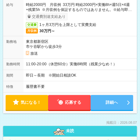
時給2000円 月収例 33万円 時給2000円×実働8h×週5日×4週
給与
+残業5h ※月収例を保証するものではありません。※給与即受
取りサービス利用可（利用条件有）
交通費別途支給あり
1ヶ月3万円を上限として実費支給
交通費
30万円～
月収例
東京都新宿区
勤務地
市ケ谷駅から徒歩3分
放送
11:00-20:00（休憩60分）実働8時間（残業少なめ！）
勤務時間
即日～長期 ※開始日相談OK
期間
履歴書不要
特徴
気になる！
応募する
詳細へ
掲載日：2026.08.07
未読