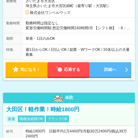
さいたま市大宮区
勤務地
埼玉県さいたま市大宮区錦町（最寄り駅：大宮駅）
株式会社ワンベルウッズ
勤務時間は指定なし
勤務時間
変形労働時間制 想定労働時間160時間/月 【シフト例】 ・8：00
～21：00
単発・1日のみOK
期間
週1日からOK / 日払いOK / 副業・WワークOK / 10名以上の大量
特徴
募集
気になる！
応募する
詳細へ
未読
大田区！軽作業！時給1800円
派遣
職種未経験OK
ブランクOK
時給1800円 日額平均1万4400円/月額30万2400円/残込39万
給与
2400円