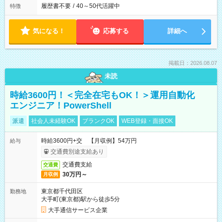
履歴書不要
/
40～50代活躍中
特徴
気になる！
応募する
詳細へ
掲載日：2026.08.07
未読
時給3600円！＜完全在宅もOK！＞運用自動化
エンジニア！PowerShell
派遣
社会人未経験OK
ブランクOK
WEB登録・面接OK
時給3600円+交 【月収例】54万円
給与
交通費別途支給あり
交通費支給
交通費
30万円～
月収例
東京都千代田区
勤務地
大手町(東京都)駅から徒歩5分
大手通信サービス企業