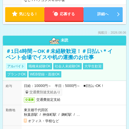
なし
/
パソコンスキル不要
気になる！
応募する
詳細へ
掲載日：2026.08.06
未読
＃1日4時間～OK＃未経験歓迎！＃日払い＊イ
ベント会場でイスや机の運搬のお仕事
アルバイト
職種未経験OK
社会人未経験OK
大学生歓迎
ブランクOK
WEB登録・面接OK
日給：10000円～ 半日：5000円～ ■日払いOK！
給与
交通費別途支給あり
交通費規定支給
交通費
東京都千代田区
勤務地
秋葉原駅
/
神保町駅
/
麹町駅
/
…
オフィス・学校など