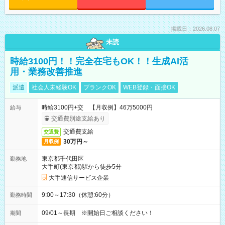
掲載日：2026.08.07
未読
時給3100円！！完全在宅もOK！！生成AI活
用・業務改善推進
派遣
社会人未経験OK
ブランクOK
WEB登録・面接OK
時給3100円+交 【月収例】46万5000円
給与
交通費別途支給あり
交通費支給
交通費
30万円～
月収例
東京都千代田区
勤務地
大手町(東京都)駅から徒歩5分
大手通信サービス企業
9:00～17:30（休憩:60分）
勤務時間
09/01～長期 ※開始日ご相談ください！
期間