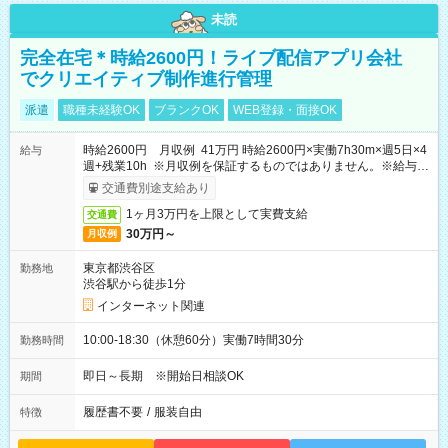
未読
完全在宅＊時給2600円！ライブ配信アプリ会社
でクリエイティブ制作進行管理
派遣
職種未経験OK
ブランクOK
WEB登録・面接OK
時給2600円 月収例 41万円 時給2600円×実働7h30m×週5日×4
給与
週+残業10h ※月収例を保証するものではありません。※給与即
受取りサービス利用可（利用条件有）
交通費別途支給あり
1ヶ月3万円を上限として実費支給
交通費
30万円～
月収例
東京都渋谷区
勤務地
渋谷駅から徒歩1分
インターネット関連
10:00-18:30（休憩60分）実働7時間30分
勤務時間
即日～長期 ※開始日相談OK
期間
履歴書不要
/
服装自由
特徴