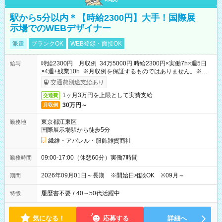
駅から5分以内＊【時給2300円】大手！国際展
示場でのWEBデザイナー
派遣
ブランクOK
WEB登録・面接OK
時給2300円 月収例 34万5000円 時給2300円×実働7h×週5日
給与
×4週+残業10h ※月収例を保証するものではありません。※給与
即受取りサービス利用可（利用条件有）
交通費別途支給あり
1ヶ月3万円を上限として実費支給
交通費
30万円～
月収例
東京都江東区
勤務地
国際展示場駅から徒歩5分
繊維・アパレル・服飾雑貨商社
09:00-17:00（休憩60分）実働7時間
勤務時間
2026年09月01日～長期 ※開始日相談OK ※09月～
期間
履歴書不要
/
40～50代活躍中
特徴
気になる！
応募する
詳細へ