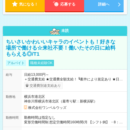
気になる！
応募する
詳細へ
未読
ちいさいかわいいキャラのイベントも！好きな
場所で働ける☆来社不要！働いたその日に給料
もらえる◎/T1
アルバイト
職種未経験OK
日給13,000円～
給与
＋交通費支給 ★交通費全額支給！ ┗案件により規定あり ★日払
いOK！（規定あり） ┗働いたその日に現金GET♪ お仕事後はコ
交通費別途支給あり
ンビニATMから 日払い分を引き落とせます！ 【試用期間】試
用期間なし
横浜市港北区
勤務地
神奈川県横浜市港北区（最寄り駅：新横浜駅）
株式会社ワンベルウッズ
勤務時間は指定なし
勤務時間
変形労働時間制 想定労働時間160時間/月 【シフト例】 ・8：00
～21：00