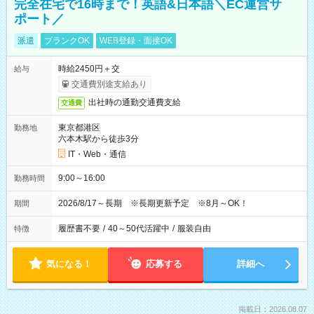
完全在宅で16時まで！英語&日本語＼EC運営サ
ポート／
派遣
ブランクOK
WEB登録・面接OK
時給2450円＋交
給与
交通費別途支給あり
出社時の通勤交通費支給
交通費
東京都港区
勤務地
六本木駅から徒歩3分
IT・Web・通信
9:00～16:00
勤務時間
2026/8/17～長期 ※長期更新予定 ※8月～OK！
期間
履歴書不要
/
40～50代活躍中
/
服装自由
特徴
気になる！
応募する
詳細へ
掲載日：2026.08.07