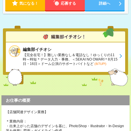
気になる！
応募する
詳細へ
編集部イチオシ
【完全在宅！】難しい業務なし＆電話なし！ゆっくりの11
時～時短＊データ入力・事務、＜SEKAI NO OWARI＊8月15
日・16日＞ドーム公演のサポートバイトなど
(8/7UP!)
お仕事の概要
【店舗関連デザイン業務】
＊業務内容：
・出来上がった店舗のデザインを基に、PhotoShop・Illustrator・In-Design
等を使用し図面・ガイドライン作成