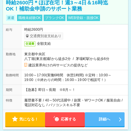
時給2600円＊ほぼ在宅！週3～4日＆16時迄
OK！補助金申請のサポート業務
派遣
職種未経験OK
ブランクOK
WEB登録・面接OK
時給2600円
給与
交通費別途支給あり
全額支給
交通費
東京都中央区
勤務地
八丁堀(東京都)駅から徒歩2分
/
茅場町駅から徒歩6分
建設業界向けのAIサービスの提供など
10:00～17:00(実働6時間 休憩1時間) ※定時：10:00～
勤務時間
19:00（※終わりの時間：16:00～19:00で相談可！）
【急募】即日～長期 ※8月～！
期間
履歴書不要
/
40～50代活躍中
/
副業・WワークOK
/
服装自由
/
特徴
電話対応なし
/
パソコンスキル不要
気になる！
応募する
詳細へ