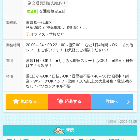
交通費別途支給あり
交通費規定支給
交通費
東京都千代田区
勤務地
秋葉原駅
/
神保町駅
/
麹町駅
/
…
オフィス・学校など
20:00～24：00 22：00～翌7:00 …など1日4時間～OK！ その他
勤務時間
シフトもございます！ お気軽にご相談ください！
激短1日～OK！ ■もちろん即日スタートもOK！ ■曜日・日数
期間
はアナタ次第！
週1日からOK
/
日払いOK
/
履歴書不要
/
40～50代活躍中
/
副
特徴
業・WワークOK
/
シフト勤務
/
10名以上の大量募集
/
電話対応
なし
/
パソコンスキル不要
気になる！
応募する
詳細へ
掲載日：2026.08.05
未読