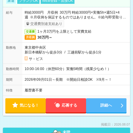
派遣
ブランクOK
WEB登録・面接OK
時給3000円 月収例 30万円 時給3000円×実働5h×週5日×4
給与
週 ※月収例を保証するものではありません。※給与即受取りサ
ービス利用可（利用条件有）
交通費別途支給あり
1ヶ月3万円を上限として実費支給
交通費
30万円～
月収例
東京都中央区
勤務地
新日本橋駅から徒歩3分
/
三越前駅から徒歩1分
サ－ビス
10:00-16:00（休憩60分）実働5時間（残業少なめ！）
勤務時間
2026年09月01日～長期 ※開始日相談OK ※9月～！
期間
履歴書不要
特徴
気になる！
応募する
詳細へ
掲載日：2026.08.07
未読