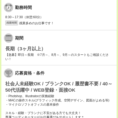
勤務時間
8:30～17:30（休憩:60分）
残業多めのお仕事です！
残業時間
期間
長期（3ヶ月以上）
【急募】即日～長期 ※7月～、8月～、9月～のスタートもご相談くださ
い！
応募資格・条件
社会人未経験OK / ブランクOK / 履歴書不要 / 40～
50代活躍中 / WEB登録・面接OK
・Photshop、Illustratorの実務経験
・MACの操作スキル(グラフィック作成、空間デザイン、図面がよめる等)
・マイクロソフトオフィスの基本操作
スキル・経験・ブランクに不安がある方でも大丈夫！
専属コーディネーターがお仕事選びをサポートします＊