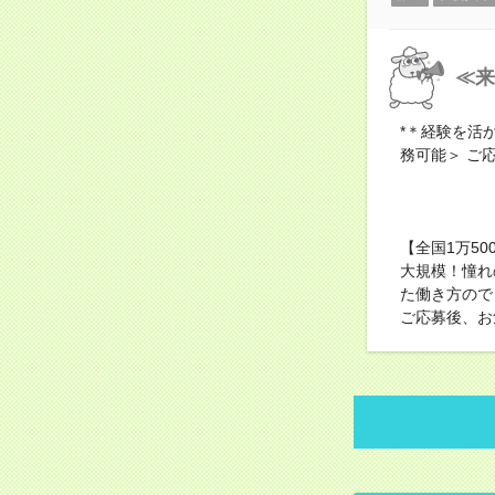
≪来
*＊経験を活
務可能＞ ご
【全国1万5
大規模！憧れ
た働き方ので
ご応募後、お