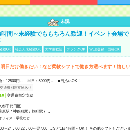
未読
4時間～未経験でももちろん歓迎！イベント会場で
事
経験OK
社会人未経験OK
大学生歓迎
ブランクOK
WEB登録・面接OK
ら明日だけ働きたい！など柔軟シフトで働き方選べます！嬉し
給：12500円～ 半日：5000円～ ■日払いOK！
交通費別途支給あり
交通費規定支給
通費
京都千代田区
葉原駅
/
神保町駅
/
麹町駅
/
…
オフィス・学校など
0:00～24：00 22：00～翌7:00 …など1日4時間～OK！ その他シフトもござ