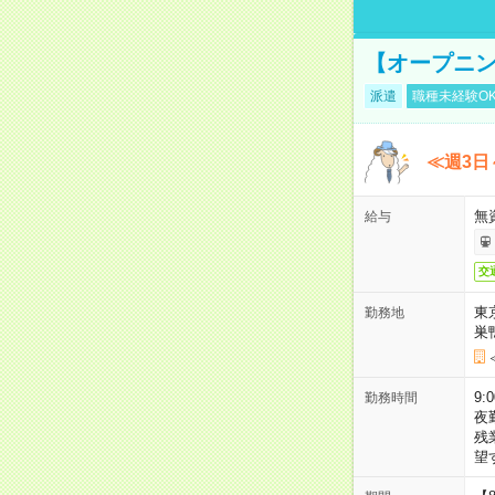
【オープニン
派遣
職種未経験O
≪週3日
無
給与
交
東
勤務地
巣
9:
勤務時間
夜
残
望