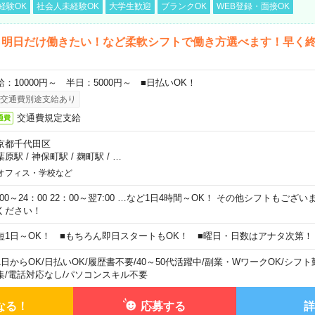
経験OK
社会人未経験OK
大学生歓迎
ブランクOK
WEB登録・面接OK
ら明日だけ働きたい！など柔軟シフトで働き方選べます！早く
給：10000円～ 半日：5000円～ ■日払いOK！
交通費別途支給あり
交通費規定支給
通費
京都千代田区
葉原駅
/
神保町駅
/
麹町駅
/
…
オフィス・学校など
0:00～24：00 22：00～翌7:00 …など1日4時間～OK！ その他シフトもござ
ください！
短1日～OK！ ■もちろん即日スタートもOK！ ■曜日・日数はアナタ次第！
1日からOK
/
日払いOK
/
履歴書不要
/
40～50代活躍中
/
副業・WワークOK
/
シフト
集
/
電話対応なし
/
パソコンスキル不要
なる！
応募する
詳