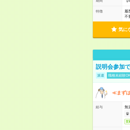
【
期間
履
特徴
不
気に
説明会参加で
派遣
職種未経験O
≪まずは
無
給与
交