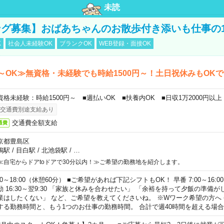
未読
グ募集】おばあちゃんのお散歩付き添いも仕事の
K
社会人未経験OK
ブランクOK
WEB登録・面接OK
～OK≫無資格・未経験でも時給1500円～！土日祝休みもOK
資格未経験：時給1500円～ ■週払いOK ■扶養内OK ■日収1万2000円以上
交通費別途支給あり
交通費全額支給
通費
京都豊島区
鴨駅
/
目白駅
/
北池袋駅
/
…
≪自宅からドアtoドアで30分以内！≫ご希望の勤務地を紹介します。
00～18:00（休憩60分） ■ご希望があれば下記シフトもOK！ 早番 7:00～16:00 遅
勤 16:30～翌9:30 「家族と休みを合わせたい」 「余裕を持って夕飯の準備
業はしたくない」 など、ご希望を教えてくださいね。 ※Wワーク希望の方へ
する勤務時間と、もう1つのお仕事の勤務時間。 合計で週40時間を超える場