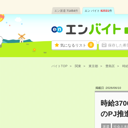
エン派遣
71454
件
エン バイト
82531
件
0
気になるリスト
保存した希
バイトTOP
関東
東京都
豊島区
時給
掲載日 :
2026
/
06
/
10
時給37
のPJ推
派遣
社会人未