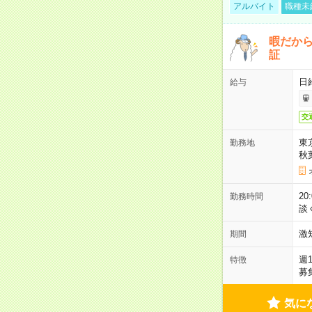
アルバイト
職種未
暇だか
証
日
給与
交
東
勤務地
秋
2
勤務時間
談
激
期間
週
特徴
募
気に