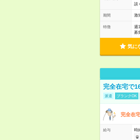
談
激
期間
週
特徴
募
気に
完全在宅で1
派遣
ブランクOK
完全在宅
時
給与