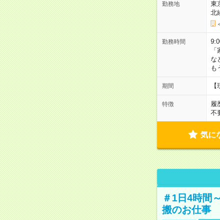
東
勤務地
北
9:
勤務時間
「
な
も
【
期間
履
特徴
不
気に
＃1日4時間
搬のお仕事