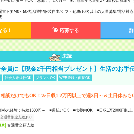
8月中のスタートOK！急募！】2カ月～ ■ご応募から最短2～3日後に就業が
歴書不要
/
40～50代活躍中
/
服装自由
/
シフト勤務
/
10名以上の大量募集
/
電話対応
要
なる！
応募する
詳
未読
全員に【現金2千円相当プレゼント】生活のお手
K
社会人未経験OK
ブランクOK
WEB登録・面接OK
相談だけでもOK！≫日収1.2万円以上で週3日～＆土日休みも
資格未経験：時給1500円～ ■週払いOK ■扶養内OK ■日収1万2000円以上
交通費別途支給あり
交通費全額支給
通費