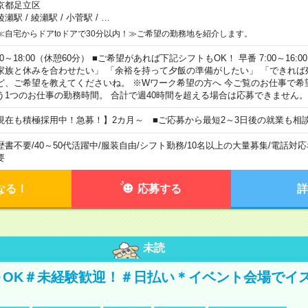
京都足立区
綾瀬駅
/
綾瀬駅
/
小菅駅
/
…
≪自宅からドアtoドアで30分以内！≫ご希望の勤務地を紹介します。
00～18:00（休憩60分） ■ご希望があれば下記シフトもOK！ 早番 7:00～16:00 遅
家族と休みを合わせたい」 「余裕を持って夕飯の準備がしたい」 「できれば
ど、ご希望を教えてくださいね。 ※Wワーク希望の方へ 今ご覧のお仕事で希
う1つのお仕事の勤務時間。 合計で週40時間を超える場合は応募できません。
現在も積極採用中！急募！】2カ月～ ■ご応募から最短2～3日後の就業も相
歴書不要
/
40～50代活躍中
/
服装自由
/
シフト勤務
/
10名以上の大量募集
/
電話対応
要
なる！
応募する
詳
未読
～OK＃未経験歓迎！＃日払い＊イベント会場でイ