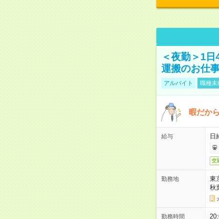
＜夜勤＞1日
運搬のお仕
アルバイト
職種未
暇だか
日
給与
交
東
勤務地
秋
2
勤務時間