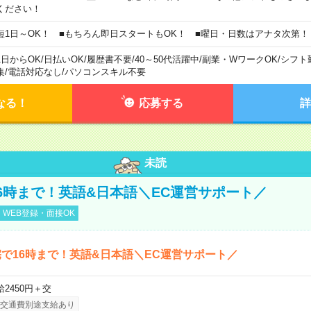
ください！
短1日～OK！ ■もちろん即日スタートもOK！ ■曜日・日数はアナタ次第！
1日からOK
/
日払いOK
/
履歴書不要
/
40～50代活躍中
/
副業・WワークOK
/
シフト
集
/
電話対応なし
/
パソコンスキル不要
なる！
応募する
詳
未読
6時まで！英語&日本語＼EC運営サポート／
WEB登録・面接OK
で16時まで！英語&日本語＼EC運営サポート／
給2450円＋交
交通費別途支給あり