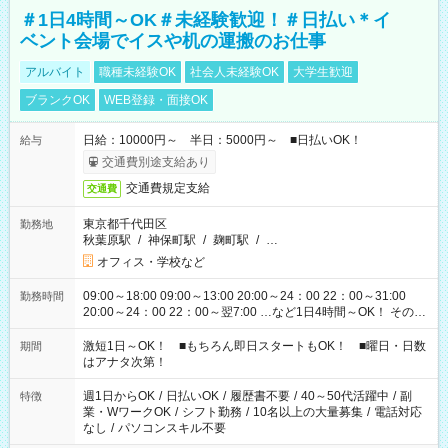
＃1日4時間～OK＃未経験歓迎！＃日払い＊イ
ベント会場でイスや机の運搬のお仕事
アルバイト
職種未経験OK
社会人未経験OK
大学生歓迎
ブランクOK
WEB登録・面接OK
日給：10000円～ 半日：5000円～ ■日払いOK！
給与
交通費別途支給あり
交通費規定支給
交通費
東京都千代田区
勤務地
秋葉原駅
/
神保町駅
/
麹町駅
/
…
オフィス・学校など
09:00～18:00 09:00～13:00 20:00～24：00 22：00～31:00
勤務時間
20:00～24：00 22：00～翌7:00 …など1日4時間～OK！ その他
シフトもございます！ お気軽にご相談ください！
激短1日～OK！ ■もちろん即日スタートもOK！ ■曜日・日数
期間
はアナタ次第！
週1日からOK
/
日払いOK
/
履歴書不要
/
40～50代活躍中
/
副
特徴
業・WワークOK
/
シフト勤務
/
10名以上の大量募集
/
電話対応
なし
/
パソコンスキル不要