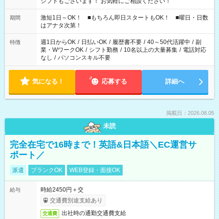
シフトもございます！ お気軽にご相談ください！
激短1日～OK！ ■もちろん即日スタートもOK！ ■曜日・日数
期間
はアナタ次第！
週1日からOK
/
日払いOK
/
履歴書不要
/
40～50代活躍中
/
副
特徴
業・WワークOK
/
シフト勤務
/
10名以上の大量募集
/
電話対応
なし
/
パソコンスキル不要
気になる！
応募する
詳細へ
掲載日：2026.08.05
未読
完全在宅で16時まで！英語&日本語＼EC運営サ
ポート／
派遣
ブランクOK
WEB登録・面接OK
時給2450円＋交
給与
交通費別途支給あり
出社時の通勤交通費支給
交通費