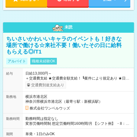
未読
ちいさいかわいいキャラのイベントも！好きな
場所で働ける☆来社不要！働いたその日に給料
もらえる◎/T1
アルバイト
職種未経験OK
日給13,000円～
給与
＋交通費支給 ★交通費全額支給！ ┗案件により規定あり ★日払
いOK！（規定あり） ┗働いたその日に現金GET♪ お仕事後はコ
交通費別途支給あり
ンビニATMから 日払い分を引き落とせます！ 【試用期間】試
用期間なし
横浜市港北区
勤務地
神奈川県横浜市港北区（最寄り駅：新横浜駅）
株式会社ワンベルウッズ
勤務時間は指定なし
勤務時間
変形労働時間制 想定労働時間160時間/月 【シフト例】 ・8：00
～21：00
単発・1日のみOK
期間