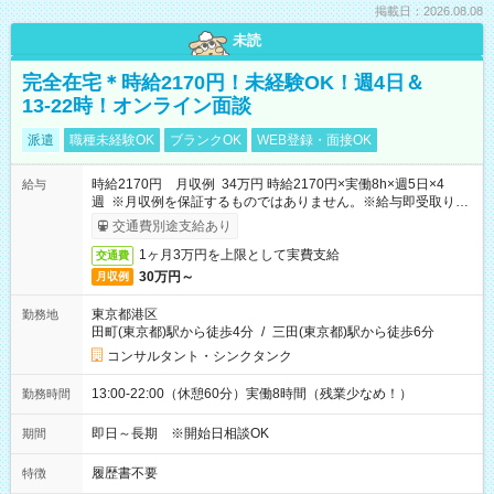
掲載日：2026.08.08
未読
完全在宅＊時給2170円！未経験OK！週4日＆
13-22時！オンライン面談
派遣
職種未経験OK
ブランクOK
WEB登録・面接OK
時給2170円 月収例 34万円 時給2170円×実働8h×週5日×4
給与
週 ※月収例を保証するものではありません。※給与即受取りサ
ービス利用可（利用条件有）
交通費別途支給あり
1ヶ月3万円を上限として実費支給
交通費
30万円～
月収例
東京都港区
勤務地
田町(東京都)駅から徒歩4分
/
三田(東京都)駅から徒歩6分
コンサルタント・シンクタンク
13:00-22:00（休憩60分）実働8時間（残業少なめ！）
勤務時間
即日～長期 ※開始日相談OK
期間
履歴書不要
特徴