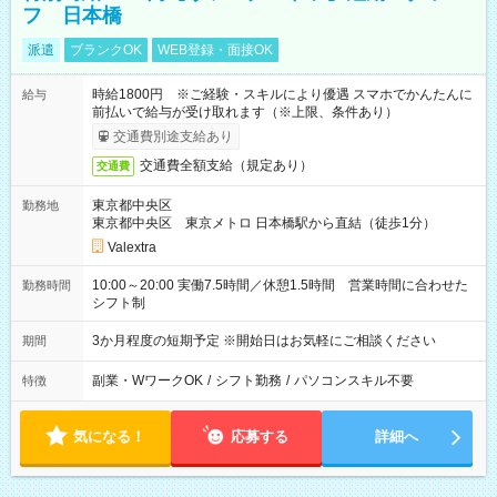
フ 日本橋
派遣
ブランクOK
WEB登録・面接OK
時給1800円 ※ご経験・スキルにより優遇 スマホでかんたんに
給与
前払いで給与が受け取れます（※上限、条件あり）
交通費別途支給あり
交通費全額支給（規定あり）
交通費
東京都中央区
勤務地
東京都中央区 東京メトロ 日本橋駅から直結（徒歩1分）
Valextra
10:00～20:00 実働7.5時間／休憩1.5時間 営業時間に合わせた
勤務時間
シフト制
3か月程度の短期予定 ※開始日はお気軽にご相談ください
期間
副業・WワークOK
/
シフト勤務
/
パソコンスキル不要
特徴
気になる！
応募する
詳細へ