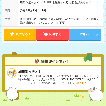
時間を選べます！ ※時間は変更となる可能性があります
急募！8月15日・16日
期間
週1日からOK
/
履歴書不要
/
副業・WワークOK
/
シフト勤務
/
特徴
電話対応なし
/
パソコンスキル不要
気になる！
応募する
詳細へ
編集部イチオシ
【完全在宅！】難しい業務なし＆電話なし！ゆっくりの11
時～時短＊データ入力・事務、＜SEKAI NO OWARI＊8月15
日・16日＞ドーム公演のサポートバイトなど
(8/7UP!)