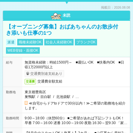
掲載日：2026.08.08
未読
【オープニング募集】おばあちゃんのお散歩付
き添いも仕事の1つ
派遣
職種未経験OK
社会人未経験OK
ブランクOK
WEB登録・面接OK
無資格未経験：時給1500円～ ■週払いOK ■扶養内OK ■日
給与
収1万2000円以上
交通費別途支給あり
交通費全額支給
交通費
東京都豊島区
勤務地
巣鴨駅
/
目白駅
/
北池袋駅
/
…
≪自宅からドアtoドアで30分以内！≫ご希望の勤務地を紹介
します。
9:00～18:00（休憩60分） ■ご希望があれば下記シフトもOK！
勤務時間
早番 7:00～16:00 遅番 10:00～19:00 夜勤 16:30～翌9:30 「家族
と休みを合わせたい」 「余裕を持って夕飯の準備がしたい」
「できれば残業はしたくない」 など、ご希望を教えてください