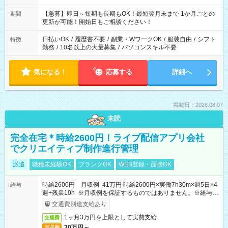
【急募】即日～短期も長期もOK！最短翌月末まで 1か月ごとの
期間
更新が可能！開始日もご相談ください！
日払いOK
/
履歴書不要
/
副業・WワークOK
/
服装自由
/
シフト
特徴
勤務
/
10名以上の大量募集
/
パソコンスキル不要
気になる！
応募する
詳細へ
掲載日：2026.08.07
未読
完全在宅＊時給2600円！ライブ配信アプリ会社
でクリエイティブ制作進行管理
派遣
職種未経験OK
ブランクOK
WEB登録・面接OK
時給2600円 月収例 41万円 時給2600円×実働7h30m×週5日×4
給与
週+残業10h ※月収例を保証するものではありません。※給与即
受取りサービス利用可（利用条件有）
交通費別途支給あり
1ヶ月3万円を上限として実費支給
交通費
30万円～
月収例