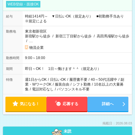
WEB登録・面接OK
時給1414円～ ▼日払いOK（規定あり） ■初勤務手当あり
給与
※規定による
東京都新宿区
勤務地
新宿駅から徒歩
/
新宿三丁目駅から徒歩
/
高田馬場駅から徒歩
/
…
物流企業
9:00～18:00
勤務時間
即日～OK！ 1日～働けます＾＾（規定あり）
期間
週1日からOK
/
日払いOK
/
履歴書不要
/
40～50代活躍中
/
副
特徴
業・WワークOK
/
服装自由
/
シフト勤務
/
10名以上の大量募
集
/
電話対応なし
/
パソコンスキル不要
気になる！
応募する
詳細へ
掲載日：2026.08.03
未読