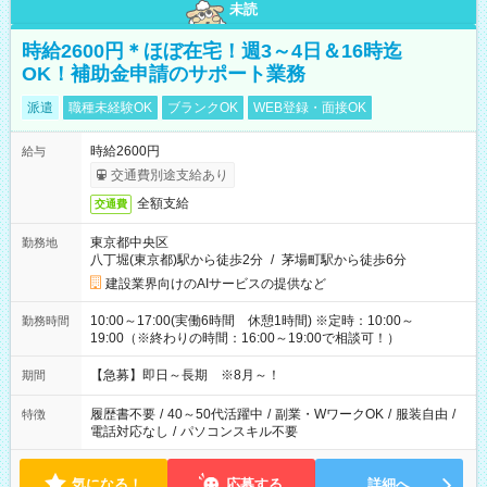
未読
時給2600円＊ほぼ在宅！週3～4日＆16時迄
OK！補助金申請のサポート業務
派遣
職種未経験OK
ブランクOK
WEB登録・面接OK
時給2600円
給与
交通費別途支給あり
全額支給
交通費
東京都中央区
勤務地
八丁堀(東京都)駅から徒歩2分
/
茅場町駅から徒歩6分
建設業界向けのAIサービスの提供など
10:00～17:00(実働6時間 休憩1時間) ※定時：10:00～
勤務時間
19:00（※終わりの時間：16:00～19:00で相談可！）
【急募】即日～長期 ※8月～！
期間
履歴書不要
/
40～50代活躍中
/
副業・WワークOK
/
服装自由
/
特徴
電話対応なし
/
パソコンスキル不要
気になる！
応募する
詳細へ