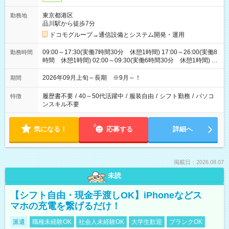
東京都港区
勤務地
品川駅から徒歩7分
ドコモグループ→通信設備とシステム開発・運用
09:00～17:30(実働7時間30分 休憩1時間) 17:00～26:00(実働8
勤務時間
時間 休憩1時間) 02:00～09:30(実働6時間30分 休憩1時間) ※
日勤は就業時間1/夜勤は就業時間2.3を連続で行って頂きます
2026年09月上旬～長期 ※9月～！
期間
履歴書不要
/
40～50代活躍中
/
服装自由
/
シフト勤務
/
パソコ
特徴
ンスキル不要
気になる！
応募する
詳細へ
掲載日：2026.08.07
未読
【シフト自由・現金手渡しOK】iPhoneなどス
マホの充電を繋げるだけ！
派遣
職種未経験OK
社会人未経験OK
大学生歓迎
ブランクOK