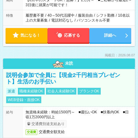
【8月中のスタートOK！急募！】2カ月～ ■ご応募から最短2～
期間
ね。 ※Wワーク希望の方へ 今ご覧のお仕事で希望する勤務時間
3日後に就業が可能です！
と、もう1つのお仕事の勤務時間。 合計で週40時間を超える場
合は応募できません。
履歴書不要
/
40～50代活躍中
/
服装自由
/
シフト勤務
/
10名以
特徴
上の大量募集
/
電話対応なし
/
パソコンスキル不要
気になる！
応募する
詳細へ
掲載日：2026.08.07
未読
説明会参加で全員に【現金2千円相当プレゼン
ト】生活のお手伝い
派遣
職種未経験OK
社会人未経験OK
ブランクOK
WEB登録・面接OK
無資格未経験：時給1500円～ ■週払いOK ■扶養内OK ■日
給与
収1万2000円以上
交通費別途支給あり
交通費全額支給
交通費