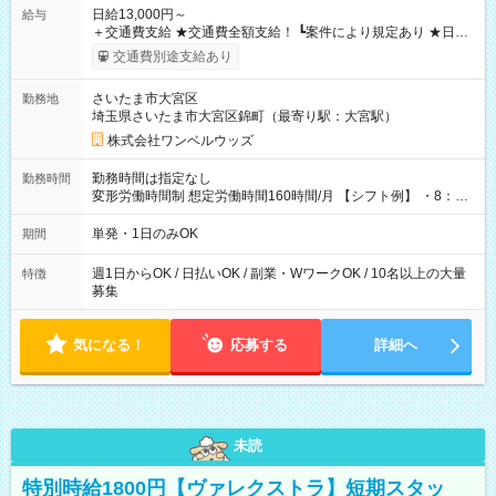
日給13,000円～
給与
＋交通費支給 ★交通費全額支給！ ┗案件により規定あり ★日払
いOK！（規定あり） ┗働いたその日に現金GET♪ お仕事後はコ
交通費別途支給あり
ンビニATMから 日払い分を引き落とせます！ 【試用期間】試
用期間なし
さいたま市大宮区
勤務地
埼玉県さいたま市大宮区錦町（最寄り駅：大宮駅）
株式会社ワンベルウッズ
勤務時間は指定なし
勤務時間
変形労働時間制 想定労働時間160時間/月 【シフト例】 ・8：00
～21：00
単発・1日のみOK
期間
週1日からOK / 日払いOK / 副業・WワークOK / 10名以上の大量
特徴
募集
気になる！
応募する
詳細へ
未読
特別時給1800円【ヴァレクストラ】短期スタッ