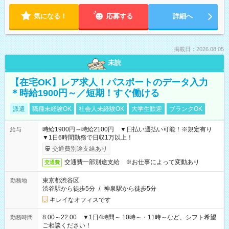
気になる！
応募する
詳細へ
掲載日：2026.08.05
未読
【在宅OK】レア求人！パスポートのデータ入力
＊時給1900円～／短期！すぐ働ける
派遣
職種未経験OK
社会人未経験OK
大学生歓迎
ブランクOK
時給1900円～時給2100円 ▼日払い週払い可能！※規定有り
給与
▼1日6時間勤務で日収1万以上！
交通費別途支給あり
交通費一部別途支給 ※お仕事によって変動あり
交通費
東京都渋谷区
勤務地
渋谷駅から徒歩5分
/
神泉駅から徒歩5分
キレイなオフィスです
8:00～22:00 ▼1日4時間～ 10時～・11時～など、シフト希望
勤務時間
ご相談ください！