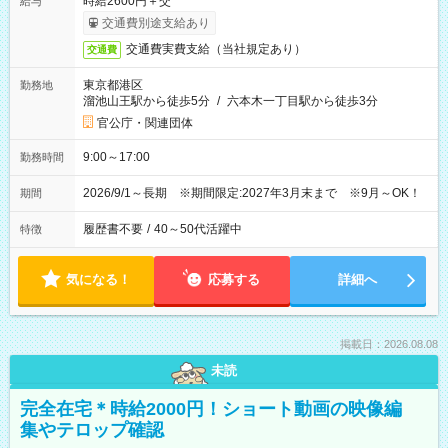
時給2600円＋交
給与
交通費別途支給あり
交通費実費支給（当社規定あり）
交通費
東京都港区
勤務地
溜池山王駅から徒歩5分
/
六本木一丁目駅から徒歩3分
官公庁・関連団体
9:00～17:00
勤務時間
2026/9/1～長期 ※期間限定:2027年3月末まで ※9月～OK！
期間
履歴書不要
/
40～50代活躍中
特徴
気になる！
応募する
詳細へ
掲載日：2026.08.08
未読
完全在宅＊時給2000円！ショート動画の映像編
集やテロップ確認