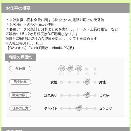
お仕事の概要
＊自社取扱い商材全般に関する問合せへの電話対応での受発信
＊お客様からの受注(Excel使用)
＊各種データの集計と分析まとめを実行し、チーム・上長に報告 など
※最初の1.5～2か月程度はOJT期間となります
※前月20日頃に翌月の希望日を提出し、シフトを決めます
※入社は毎月1日、16日
【OAスキル】Excel(IF関数・VlookUP関数)
職場の雰囲気
年齢層
20代
30
40
50
60
男女比率
女性
男性
職場の様子
活気あり
しずか
仕事の仕方
テキパキ
コツコツ