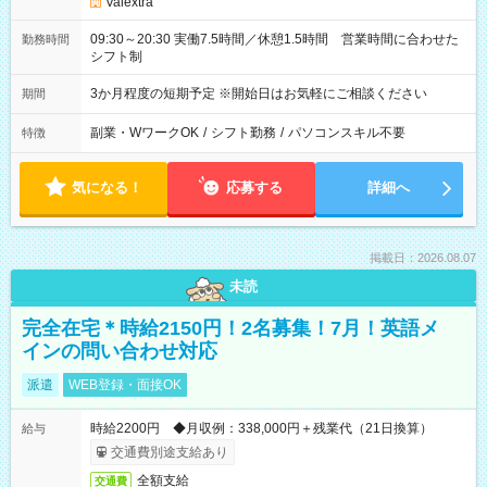
Valextra
09:30～20:30 実働7.5時間／休憩1.5時間 営業時間に合わせた
勤務時間
シフト制
3か月程度の短期予定 ※開始日はお気軽にご相談ください
期間
副業・WワークOK
/
シフト勤務
/
パソコンスキル不要
特徴
気になる！
応募する
詳細へ
掲載日：2026.08.07
未読
完全在宅＊時給2150円！2名募集！7月！英語メ
インの問い合わせ対応
派遣
WEB登録・面接OK
時給2200円 ◆月収例：338,000円＋残業代（21日換算）
給与
交通費別途支給あり
全額支給
交通費