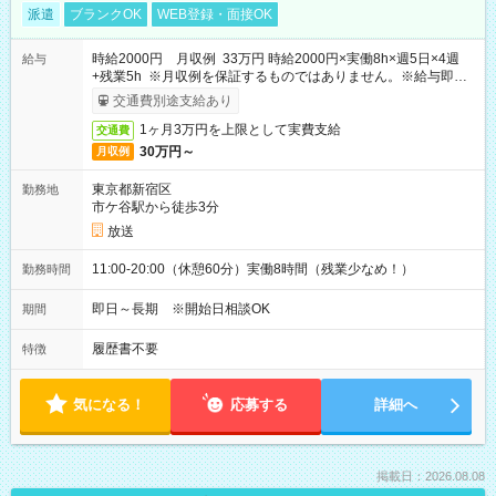
派遣
ブランクOK
WEB登録・面接OK
時給2000円 月収例 33万円 時給2000円×実働8h×週5日×4週
給与
+残業5h ※月収例を保証するものではありません。※給与即受
取りサービス利用可（利用条件有）
交通費別途支給あり
1ヶ月3万円を上限として実費支給
交通費
30万円～
月収例
東京都新宿区
勤務地
市ケ谷駅から徒歩3分
放送
11:00-20:00（休憩60分）実働8時間（残業少なめ！）
勤務時間
即日～長期 ※開始日相談OK
期間
履歴書不要
特徴
気になる！
応募する
詳細へ
掲載日：2026.08.08