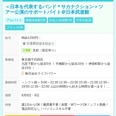
＜日本を代表するバンド＊サカナクション＞ツ
アー公演のサポートバイト＠日本武道館
アルバイト
職種未経験OK
社会人未経験OK
大学生歓迎
ブランクOK
時給1250円～
給与
交通費別途支給あり
支給（規定有り）
交通費
東京都千代田区
勤務地
九段下駅から徒歩5分
/
竹橋駅から徒歩10分
/
神保町駅から徒
歩15分
/
…
株式会社ライブパワー
＜シフト例＞ 9:00～22:30 12:30～22:00 15:30～21:00 12:30～
勤務時間
19:00 12:30～22:00 上記の時間から好きな時間を選べます！ ※
時間は変更となる可能性があります
9月8日・9日
期間
週1日からOK
/
履歴書不要
/
副業・WワークOK
/
シフト勤務
/
特徴
電話対応なし
/
パソコンスキル不要