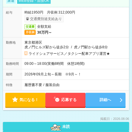
派遣
WEB登録・面接OK
時給1950円 月収例 312,000円
給与
交通費別途支給あり
全額支給
交通費
30万円～
月収例
東京都港区
勤務地
虎ノ門ヒルズ駅から徒歩2分
/
虎ノ門駅から徒歩8分
ライドシェアサービス／タクシー配車アプリ運営★
09:00～18:00(実働8時間 休憩1時間)
勤務時間
2026年09月上旬～長期 ※9月～！
期間
履歴書不要
/
服装自由
特徴
気になる！
応募する
詳細へ
掲載日：2026.08.06
未読