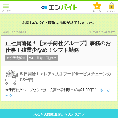
0
メニュー
気になる！
ログイン
お探しのバイト情報は掲載が終了しました。
掲載日 :2026
/
07
/
02
No.TMPE26-0228976
正社員前提＊【大手商社グループ】事務のお
仕事！残業少なめ！シフト勤務
紹介予定派遣
WEB登録・面接OK
即日開始！＜レア＞大手フードサービスチェーンの
CS部門
大手商社グループならでは！充実の福利厚生○時給1,950円/
...もっと
みる
あなたの閲覧履歴からのオススメ