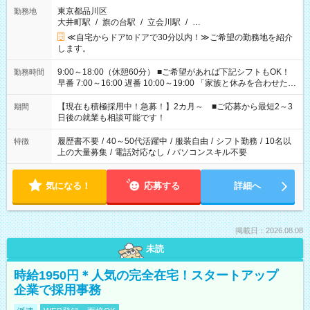
東京都品川区
勤務地
大井町駅
/
旗の台駅
/
立会川駅
/
…
≪自宅からドアtoドアで30分以内！≫ご希望の勤務地を紹介
します。
9:00～18:00（休憩60分） ■ご希望があれば下記シフトもOK！
勤務時間
早番 7:00～16:00 遅番 10:00～19:00 「家族と休みを合わせた
い」 「余裕を持って夕飯の準備がしたい」 「できれば残業はし
たくない」 など、ご希望を教えてくださいね。 ※Wワーク希望
【現在も積極採用中！急募！】2カ月～ ■ご応募から最短2～3
期間
の方へ 今ご覧のお仕事で希望する勤務時間と、もう1つのお仕事
日後の就業も相談可能です！
の勤務時間。 合計で週40時間を超える場合は応募できません。
履歴書不要
/
40～50代活躍中
/
服装自由
/
シフト勤務
/
10名以
特徴
上の大量募集
/
電話対応なし
/
パソコンスキル不要
気になる！
応募する
詳細へ
掲載日：2026.08.08
未読
時給1950円＊人気の完全在宅！スタートアップ
企業で採用事務