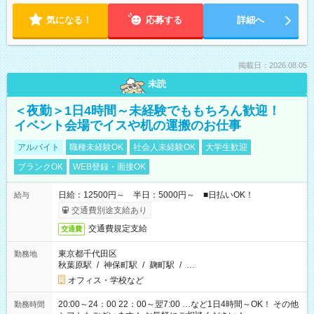
気になる！
応募する
詳細へ
掲載日：2026.08.05
未読
＜夜勤＞1日4時間～未経験でももちろん歓迎！
イベント会場でイスや机の運搬のお仕事
アルバイト
職種未経験OK
社会人未経験OK
大学生歓迎
ブランクOK
WEB登録・面接OK
日給：12500円～ 半日：5000円～ ■日払いOK！
給与
交通費別途支給あり
交通費規定支給
交通費
東京都千代田区
勤務地
秋葉原駅
/
神保町駅
/
麹町駅
/
…
オフィス・学校など
20:00～24：00 22：00～翌7:00 …など1日4時間～OK！ その他
勤務時間