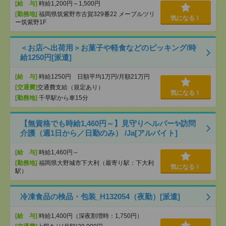
[給 与]
時給1,200円～1,500円
[勤務地]
福岡県筑紫野市古賀329番22 メープルツリ
気になる！
ー筑紫野1F
＜お店へ出荷用＞お菓子や軽食などのピッキング/時
給1250円[派遣]
[給 与]
時給1250円 日額平均1万円/月額21万円
[交通費]
交通費支給（規定あり）
気になる！
[勤務地]
千早駅から車15分
【無資格でも時給1,460円～】見守りヘルパー✨訪問
介護（週1日から／日勤のみ） /Ja[アルバイト]
[給 与]
時給1,460円～
[勤務地]
福岡県大野城市下大利（最寄り駅：下大利
気になる！
駅）
冷凍食品の検品・包装_H132054（夜勤）[派遣]
[給 与]
時給1,400円（深夜割増時：1,750円）