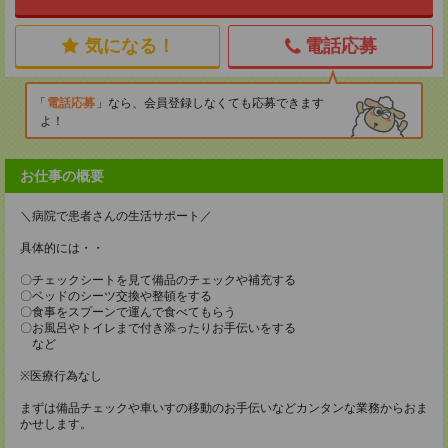
気になる！
電話応募
電話応募
なら、会員登録しなくても応募できます
よ！
お仕事の概要
＼病院で患者さんの生活サポート／
具体的には・・
〇チェックシートを見て備品のチェックや補充する
〇ベッドのシーツ交換や整頓をする
〇食事をスプーンで運んで食べてもらう
〇お風呂やトイレまで付き添ったりお手伝いをする
など
※医療行為なし
まずは備品チェックや車いすの移動のお手伝いなどカンタンな業務からおま
かせします。