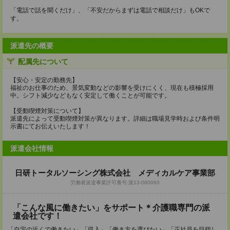
「電話で話を聞くだけ」、「不安だからまずは電話で相談だけ」もOKで
す。
派遣先の概要
配属先について
【安心・安定の勤務先】
福祉のお仕事のため、景気変動などの影響を受けにくく、現在も積極採用
中。シフト減少などもなく安定して働くことが可能です。
【受動喫煙対策について】
派遣先によって受動喫煙対策が異なります。詳細は職場見学時および条件明
示書にてお伝えいたします！
派遣会社情報
日研トータルソーシング株式会社 メディカルケア事業部
労働者派遣事業許可番号:派13-060060
「こんな風に働きたい」をサポート＊介護職専門の派
遣会社です！
「自宅の近くで働きたい」「収入」「働き方を選びたい」「正社員を目指し