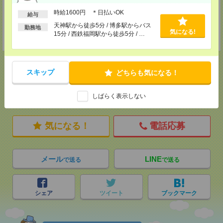
担当：採用担当
時給1600円 ＊日払いOK
給与
登録交通費
天神駅から徒歩5分 / 博多駅からバス
勤務地
気になる!
15分 / 西鉄福岡駅から徒歩5分 / …
★今ならご来社登録でQUOカード2000円分をプレゼント中★
スキップ
どちらも気になる！
応募ページへ
しばらく表示しない
気になる！
電話応募
メール
LINE
で送る
で送る
シェア
ツイート
ブックマーク