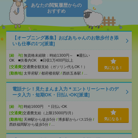
あなたの閲覧履歴からの
おすすめ
【オープニング募集】おばあちゃんのお散歩付き添
いも仕事の1つ[派遣]
[給 与]
無資格未経験：時給1300円～ ■週払い
OK ■扶養内OK ■日収1万400円以上
[交通費]
交通費全額支給（ガソリン代もOK！）
気になる！
[勤務地]
太宰府駅
/
都府楼前駅
/
西鉄五条駅
/
…
電話ナシ！見たまんま入力＊エントリーシートのデ
ータ入力・短期OK・日払いOK[派遣]
[給 与]
時給1600円 ＊日払いOK
[交通費]
交通費支給（上限15000円/月）
気になる！
[勤務地]
天神駅から徒歩5分
/
博多駅からバス15分
/
西鉄福岡駅から徒歩5分
/
…