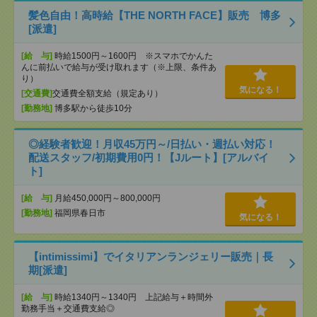
髪色自由！高時給【THE NORTH FACE】販売 博多
[派遣]
[給 与]
時給1500円～1600円 ※スマホでかんた
んに前払いで給与が受け取れます（※上限、条件あ
り）
気になる！
[交通費]
交通費全額支給（規定あり）
[勤務地]
博多駅から徒歩10分
◎経験者歓迎！月収45万円～/日払い・週払い対応！
配送スタッフ/初期費用0円！【Jルート】[アルバイ
ト]
[給 与]
月給450,000円～800,000円
[勤務地]
福岡県春日市
気になる！
【intimissimi】でイタリアンランジェリー販売｜長
期[派遣]
[給 与]
時給1340円～1340円 上記給与＋時間外
勤務手当＋交通費支給◎