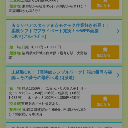
[交通費]
上限あり(月額)30,000円
気になる！
[勤務地]
東郷駅から徒歩35分
/
赤間駅から車11分
/
東福間駅から車8分
/
…
★☆リペアスタッフ★☆モクモク作業好き必見！！
柔軟シフトでプライベート充実！☆WEB面接
OK☆[アルバイト]
[給 与]
日給10,000円～13,000円
[勤務地]
福岡県大野城市白木原（最寄り駅：大野城
気になる！
駅）
未経験OK！【高時給シンプルワーク】箱の番号を確
認→その番号の場所へ運ぶ[派遣]
[給 与]
時給1350円／【1日あたりの収入例】月・
火：9,788円＝1,350円×6時間＋残業代（1時間：
1,688円） 水～金：8,100円＝1,350円×6時間
[交通費]
実費支給／当社規定あり。
気になる！
[勤務地]
貝塚(福岡県)駅から車6分
/
吉塚駅から車9
分
/
博多駅から車10分