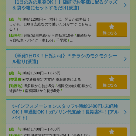
【1日のみの単発OK！】店頭でお客様に配るグッズ
を袋や箱にセットするだけ[派遣]
[給 与]
時給1200円～（弊社は、翌日が給料日！
しかも、100％支給なので働いた分がすぐにもらえ
る！）
気になる！
[勤務地]
貝塚(福岡県)駅から自転車10分
/
箱崎駅か
ら自転車・バイク・車15分
/
千早駅
/
…
《単発1日OK！日払い可》＊チラシのモクモクシー
ル貼り[派遣]
[給 与]
時給1,500円～1,875円
[交通費]
■ 交通費規定内支給 ※派遣先による
気になる！
[勤務地]
博多駅から徒歩5分
/
福岡空港(鉄道)駅から
徒歩5分
/
南福岡駅から徒歩5分
/
…
✨インフォメーションスタッフ✨時給1400円♪未経験
OK！車通勤OK！ガソリン代支給！長期案件！[アル
バイト]
[給 与]
時給1,400円～1,400円
[勤務地]
福岡県筑紫野市立明寺434-1（最寄り駅：