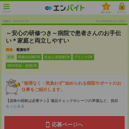
0
メニュー
気になる！
ログイン
掲載日 :2026
/
07
/
29
No.NTKOHK24_KJM-1
～安心の研修つき～病院で患者さんのお手伝
い＊家庭と両立しやすい
職種：
看護助手
派遣
職種未経験OK
社会人未経験OK
ブランクOK
WEB登録・面接OK
“無理なく・気負わず”始められる病院サポートのお
仕事をご紹介します。
【資格や経験は必要ナシ】備品チェックやシーツの準備など、負担
...
もっとみる
応募ページへ