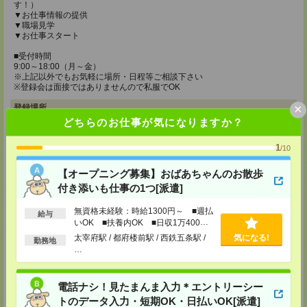
す！）
▼お仕事情報の提供
▼職場見学
▼お仕事スタート
■受付時間
9:00～18:00（月～金）
※上記以外でもお気軽に場所・日程等ご相談下さい
※登録会は面接ではありませんので私服でOK
×
登録場所
どちらのお仕事が気になりますか？
メディカルケア事業部 博多オフィス
福岡県福岡市博多区博多駅前2-1-1 福岡朝日ビル 5F 510号室
1
/10
TEL：0120-802-274
MAIL：
tenshoku@nikken-ts.jp
【オープニング募集】おばあちゃんのお散歩
担当：採用担当
付き添いも仕事の1つ[派遣]
メディカルケア事業部 小倉オフィス
福岡県北九州市小倉北区米町1-3-1 明治安田生命北九州ビル3F
無資格未経験：時給1300円～ ■週払
給与
いOK ■扶養内OK ■日収1万400円
TEL：0120-802-274
以上
太宰府駅 / 都府楼前駅 / 西鉄五条駅 /
気になる!
勤務地
MAIL：
tenshoku@nikken-ts.jp
…
担当：採用担当
メディカルケア事業部 熊本オフィス
電話ナシ！見たまんま入力＊エントリーシー
熊本県熊本市中央区花畑町1-7 MY熊本ビル2F 2-3号室
TEL：0120-917-473
トのデータ入力・短期OK・日払いOK[派遣]
MAIL：
tenshoku@nikken-ts.jp