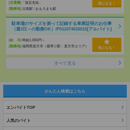
[交通費]
「規定支給」
気になる！
[勤務地]
古島駅
/
おもろまち駅
駐車場のサイズを測って記録する車庫証明のお仕事
（週3日～の勤務OK）/P011074026015[アルバイト]
[給 与]
時給1,060円～
[勤務地]
福岡県直方市（最寄り駅：直方市エリア）
気になる！
すべて見る
かんたん検索はこちら
エンバイトTOP
人気のバイト