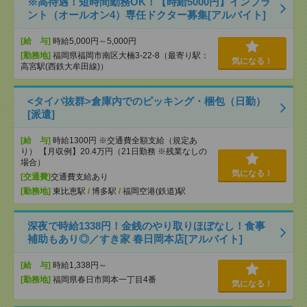
※高待遇！短時間勤務OK！【時給5000円】インプラ
ント（オールオン4）専任ドクター募集[アルバイト]
[給 与]
時給5,000円～5,000円
[勤務地]
福岡県福岡市南区大楠3-22-8（最寄り駅：
気になる！
高宮駅(西鉄大牟田線)）
<タイパ抜群>倉庫内でのピッキング・梱包（日勤）
[派遣]
[給 与]
時給1300円 ※交通費全額支給（規定あ
り） 【月収例】20.4万円（21日勤務 ※残業なしの
場合）
気になる！
[交通費]
交通費支給あり
[勤務地]
東比恵駅
/
博多駅
/
福岡空港(鉄道)駅
深夜で時給1338円！金銭のやり取りほぼなし！食事
補助もあり◎／すき家 春日岡本店[アルバイト]
[給 与]
時給1,338円～
[勤務地]
福岡県春日市岡本一丁目4番
気になる！