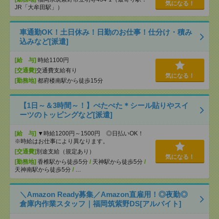
気になる！
JR「大牟田駅」）
車通勤OK！土日休み！日勤のお仕事！仕分け・積み
込みなど[派遣]
[給 与]
時給1100円
[交通費]
交通費支給有り
気になる！
[勤務地]
都府楼南駅から徒歩15分
【1日～＆3時間～！】ぺたぺた＊シール貼りやスイ
ーツのトッピングなど[派遣]
[給 与]
▼時給1200円～1500円 ◎日払いOK！
※時給はお仕事により異なります。
[交通費]
別途支給（規定あり）
気になる！
[勤務地]
香椎駅から徒歩5分
/
天神駅から徒歩5分
/
天神南駅から徒歩5分
/
…
＼Amazon Ready募集／Amazon直雇用！◎夜勤◎
倉庫内作業スタッフ｜福岡筑紫野DS[アルバイト]