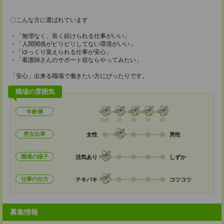
〇こんな方に選ばれています
・「無理なく、長く続けられる仕事がいい」
・「人間関係がピリピリしてない環境がいい」
・「ゆっくり覚えられる仕事が安心」
・「看護師さんのサポート役ならやってみたい」
「安心」出来る職場で働きたい方にぴったりです。
職場の雰囲気
年齢層
20代
30
40
50
60
男女比率
女性
男性
職場の様子
活気あり
しずか
仕事の仕方
テキパキ
コツコツ
募集情報