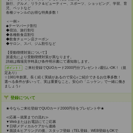
旅行、グルメ、リラク＆ビューティー、スポーツ、ショッピング、学習、育
児、ペットなど
各種ジャンルのお得な特典多数！
＜一例＞
◆テーマパーク割引
◆宿泊、旅行割引
◆各種飲食店割引
◆飲食チェーン店クーポン
◆サロン、スパ、ジム割引など
【受動喫煙対策について】
派遣先により受動喫煙対策が異なります。
詳細は職場見学時及び条件明示書にて通知致します。
ご来社登録でQUOカード2000円分プレゼント♪週払いOK！（規
ポイント！
定あり）
☆1981年創業。長く続く実績があるので安心♪ご紹介できるお仕事多数！
選べる条件が多いって、実は重要なこと。安心の「ニッケン」で一緒に働き
ましょう♪
登録について
★今ならご来社登録でQUOカード2000円分をプレゼント中★
≪応募～就業までの流れ≫
▼Webまたはお電話にてご応募
▼日研メディカルケアから連絡
▼面談＆ヒアリングの後、スタッフ登録（TEL登録、WEB登録もOKで