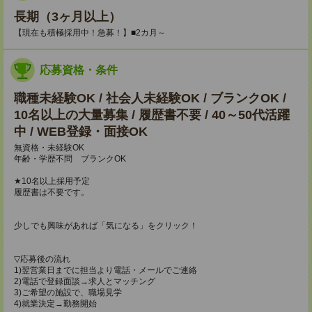
長期（3ヶ月以上）
【現在も積極採用中！急募！】■2カ月～
応募資格・条件
職種未経験OK / 社会人未経験OK / ブランクOK /
10名以上の大量募集 / 履歴書不要 / 40～50代活躍
中 / WEB登録・面接OK
無資格・未経験OK
年齢・学歴不問 ブランクOK
★10名以上採用予定
履歴書は不要です。
少しでも興味があれば「気になる」をクリック！
▽応募後の流れ
1)翌営業日までに担当より電話・メールでご連絡
2)電話で登録面談→求人とマッチング
3)ご希望の施設で、職場見学
4)就業決定→勤務開始