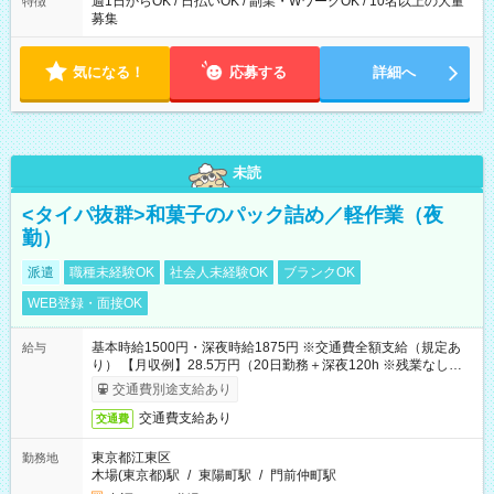
週1日からOK / 日払いOK / 副業・WワークOK / 10名以上の大量
特徴
募集
気になる！
応募する
詳細へ
未読
<タイパ抜群>和菓子のパック詰め／軽作業（夜
勤）
派遣
職種未経験OK
社会人未経験OK
ブランクOK
WEB登録・面接OK
基本時給1500円・深夜時給1875円 ※交通費全額支給（規定あ
給与
り） 【月収例】28.5万円（20日勤務＋深夜120h ※残業なしの場
合）
交通費別途支給あり
交通費支給あり
交通費
東京都江東区
勤務地
木場(東京都)駅
/
東陽町駅
/
門前仲町駅