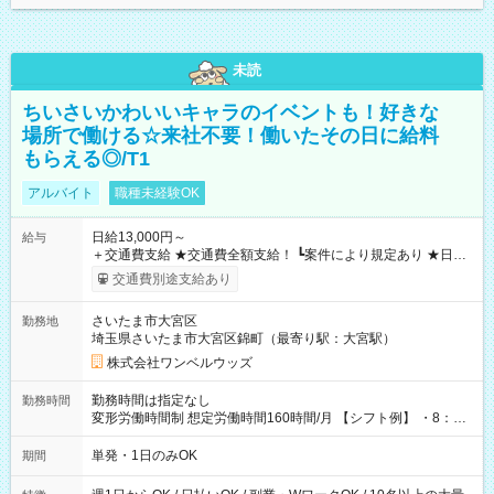
未読
ちいさいかわいいキャラのイベントも！好きな
場所で働ける☆来社不要！働いたその日に給料
もらえる◎/T1
アルバイト
職種未経験OK
日給13,000円～
給与
＋交通費支給 ★交通費全額支給！ ┗案件により規定あり ★日払
いOK！（規定あり） ┗働いたその日に現金GET♪ お仕事後はコ
交通費別途支給あり
ンビニATMから 日払い分を引き落とせます！ 【試用期間】試
用期間なし
さいたま市大宮区
勤務地
埼玉県さいたま市大宮区錦町（最寄り駅：大宮駅）
株式会社ワンベルウッズ
勤務時間は指定なし
勤務時間
変形労働時間制 想定労働時間160時間/月 【シフト例】 ・8：00
～21：00
単発・1日のみOK
期間