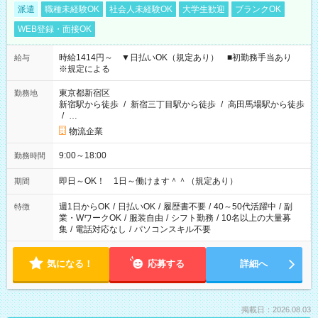
派遣
職種未経験OK
社会人未経験OK
大学生歓迎
ブランクOK
WEB登録・面接OK
時給1414円～ ▼日払いOK（規定あり） ■初勤務手当あり
給与
※規定による
東京都新宿区
勤務地
新宿駅から徒歩
/
新宿三丁目駅から徒歩
/
高田馬場駅から徒歩
/
…
物流企業
9:00～18:00
勤務時間
即日～OK！ 1日～働けます＾＾（規定あり）
期間
週1日からOK
/
日払いOK
/
履歴書不要
/
40～50代活躍中
/
副
特徴
業・WワークOK
/
服装自由
/
シフト勤務
/
10名以上の大量募
集
/
電話対応なし
/
パソコンスキル不要
気になる！
応募する
詳細へ
掲載日：2026.08.03