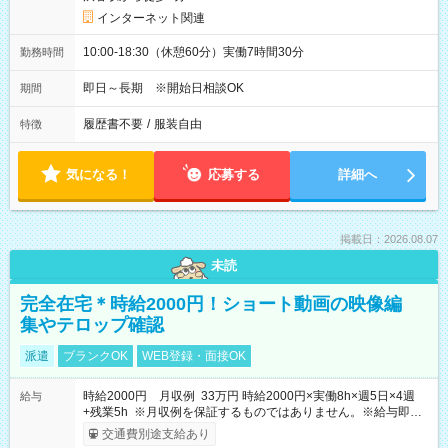
インターネット関連
10:00-18:30（休憩60分）実働7時間30分
勤務時間
即日～長期 ※開始日相談OK
期間
履歴書不要
/
服装自由
特徴
気になる！
応募する
詳細へ
掲載日：2026.08.07
未読
完全在宅＊時給2000円！ショート動画の映像編
集やテロップ確認
派遣
ブランクOK
WEB登録・面接OK
時給2000円 月収例 33万円 時給2000円×実働8h×週5日×4週
給与
+残業5h ※月収例を保証するものではありません。※給与即受
取りサービス利用可（利用条件有）
交通費別途支給あり