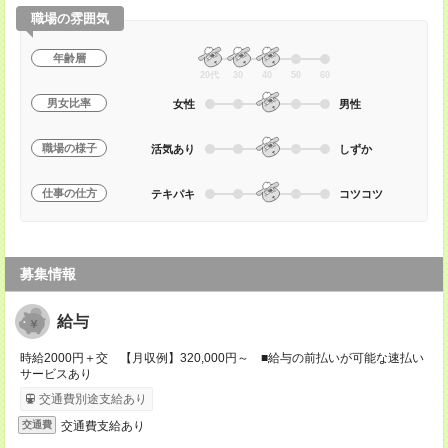
職場の雰囲気
年齢層
20代
30
40
50
60
男女比率
女性
男性
職場の様子
活気あり
しずか
仕事の仕方
テキパキ
コツコツ
募集情報
給与
時給2000円＋交 【月収例】320,000円～ ■給与の前払いが可能な速払い
サービスあり
交通費別途支給あり
交通費支給あり
交通費