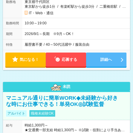
東京都千代田区
勤務地
東京駅から徒歩1分
/
有楽町駅から徒歩3分
/
二重橋前駅
/
…
IT・Web・通信
10:00～19:00
勤務時間
2026/9/1～長期 ※9月～OK！
期間
履歴書不要
/
40～50代活躍中
/
服装自由
特徴
気になる！
応募する
詳細へ
未読
マニュアル通りに簡単WORK◆未経験から好き
な時にお仕事できる！単発OK◎試験監督
アルバイト
職種未経験OK
時給1,300円～
給与
★交通費一部支給 時給1,300円～ ※試験・役割により手当あり