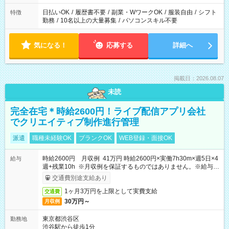
日払いOK
/
履歴書不要
/
副業・WワークOK
/
服装自由
/
シフト
特徴
勤務
/
10名以上の大量募集
/
パソコンスキル不要
気になる！
応募する
詳細へ
掲載日：2026.08.07
未読
完全在宅＊時給2600円！ライブ配信アプリ会社
でクリエイティブ制作進行管理
派遣
職種未経験OK
ブランクOK
WEB登録・面接OK
時給2600円 月収例 41万円 時給2600円×実働7h30m×週5日×4
給与
週+残業10h ※月収例を保証するものではありません。※給与即
受取りサービス利用可（利用条件有）
交通費別途支給あり
1ヶ月3万円を上限として実費支給
交通費
30万円～
月収例
東京都渋谷区
勤務地
渋谷駅から徒歩1分