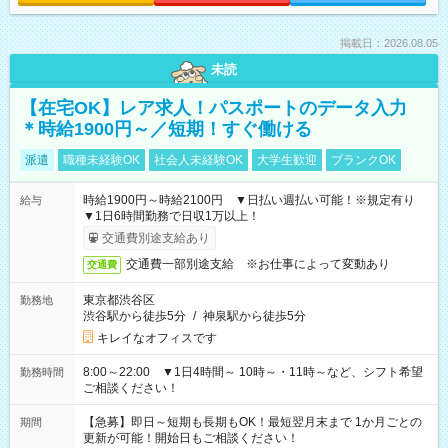
掲載日：2026.08.05
未読
【在宅OK】レア求人！パスポートのデータ入力
＊時給1900円～／短期！すぐ働ける
派遣
職種未経験OK
社会人未経験OK
大学生歓迎
ブランクOK
時給1900円～時給2100円 ▼日払い週払い可能！※規定有り
給与
▼1日6時間勤務で日収1万以上！
交通費別途支給あり
交通費一部別途支給 ※お仕事によって変動あり
交通費
東京都渋谷区
勤務地
渋谷駅から徒歩5分
/
神泉駅から徒歩5分
キレイなオフィスです
8:00～22:00 ▼1日4時間～ 10時～・11時～など、シフト希望
勤務時間
ご相談ください！
【急募】即日～短期も長期もOK！最短翌月末まで 1か月ごとの
期間
更新が可能！開始日もご相談ください！