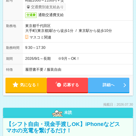
時給2000～2100円＋交
給与
交通費別途支給あり
通勤交通費支給
交通費
東京都千代田区
勤務地
大手町(東京都)駅から徒歩1分
/
東京駅から徒歩10分
マスコミ関連
9:30～17:30
勤務時間
2026/9/1～長期 ※9月～OK！
期間
履歴書不要
/
服装自由
特徴
気になる！
応募する
詳細へ
掲載日：2026.07.30
未読
【シフト自由・現金手渡しOK】iPhoneなどス
マホの充電を繋げるだけ！