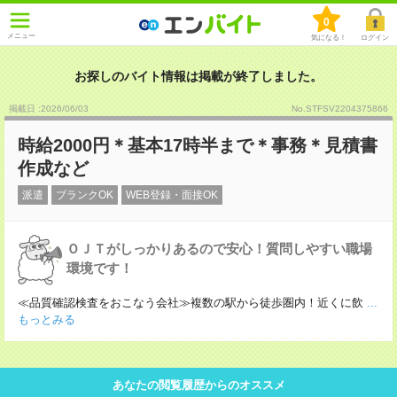
0
メニュー
気になる！
ログイン
お探しのバイト情報は掲載が終了しました。
掲載日 :2026
/
06
/
03
No.STFSV2204375866
時給2000円＊基本17時半まで＊事務＊見積書
作成など
派遣
ブランクOK
WEB登録・面接OK
ＯＪＴがしっかりあるので安心！質問しやすい職場
環境です！
≪品質確認検査をおこなう会社≫複数の駅から徒歩圏内！近くに飲
...
もっとみる
あなたの閲覧履歴からのオススメ