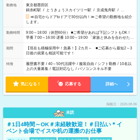
東京都墨田区
勤務地
錦糸町駅
/
とうきょうスカイツリー駅
/
京成曳舟駅
/
…
≪自宅からドアtoドアで30分以内！≫ご希望の勤務地を紹介
します。
9:00～18:00（休憩60分） ■ご希望があれば下記シフトもOK！
勤務時間
早番 7:00～16:00 遅番 10:00～19:00 「家族と休みを合わせた
い」 「余裕を持って夕飯の準備がしたい」 「できれば残業はし
たくない」 など、ご希望を教えてくださいね。 ※Wワーク希望
【現在も積極採用中！急募！】2カ月～ ■ご応募から最短2～3
期間
の方へ 今ご覧のお仕事で希望する勤務時間と、もう1つのお仕事
日後の就業も相談可能です！
の勤務時間。 合計で週40時間を超える場合は応募できません。
履歴書不要
/
40～50代活躍中
/
服装自由
/
シフト勤務
/
10名以
特徴
上の大量募集
/
電話対応なし
/
パソコンスキル不要
気になる！
応募する
詳細へ
掲載日：2026.08.06
未読
＃1日4時間～OK＃未経験歓迎！＃日払い＊イ
ベント会場でイスや机の運搬のお仕事