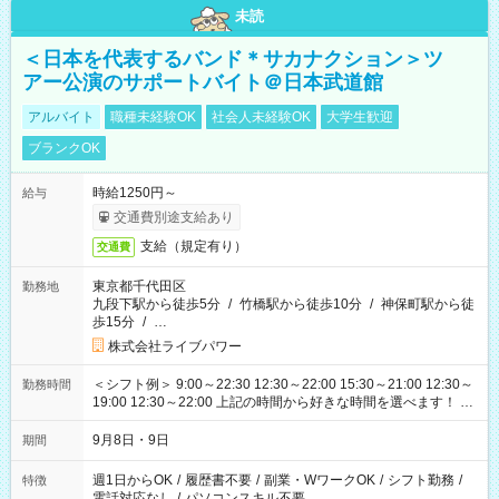
未読
＜日本を代表するバンド＊サカナクション＞ツ
アー公演のサポートバイト＠日本武道館
アルバイト
職種未経験OK
社会人未経験OK
大学生歓迎
ブランクOK
時給1250円～
給与
交通費別途支給あり
支給（規定有り）
交通費
東京都千代田区
勤務地
九段下駅から徒歩5分
/
竹橋駅から徒歩10分
/
神保町駅から徒
歩15分
/
…
株式会社ライブパワー
＜シフト例＞ 9:00～22:30 12:30～22:00 15:30～21:00 12:30～
勤務時間
19:00 12:30～22:00 上記の時間から好きな時間を選べます！ ※
時間は変更となる可能性があります
9月8日・9日
期間
週1日からOK
/
履歴書不要
/
副業・WワークOK
/
シフト勤務
/
特徴
電話対応なし
/
パソコンスキル不要