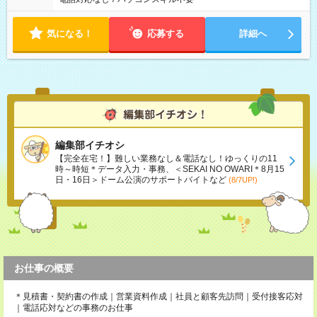
気になる！
応募する
詳細へ
編集部イチオシ
【完全在宅！】難しい業務なし＆電話なし！ゆっくりの11
時～時短＊データ入力・事務、＜SEKAI NO OWARI＊8月15
日・16日＞ドーム公演のサポートバイトなど
(8/7UP!)
お仕事の概要
＊見積書・契約書の作成｜営業資料作成｜社員と顧客先訪問｜受付接客応対
｜電話応対などの事務のお仕事