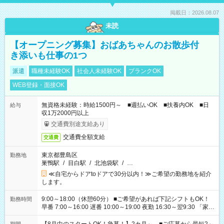
掲載日：2026.08.07
未読
【オープニング募集】おばあちゃんのお散歩付
き添いも仕事の1つ
派遣
職種未経験OK
社会人未経験OK
ブランクOK
WEB登録・面接OK
無資格未経験：時給1500円～ ■週払いOK ■扶養内OK ■日
給与
収1万2000円以上
交通費別途支給あり
交通費全額支給
交通費
東京都豊島区
勤務地
巣鴨駅
/
目白駅
/
北池袋駅
/
…
≪自宅からドアtoドアで30分以内！≫ご希望の勤務地を紹介
します。
9:00～18:00（休憩60分） ■ご希望があれば下記シフトもOK！
勤務時間
早番 7:00～16:00 遅番 10:00～19:00 夜勤 16:30～翌9:30 「家族
と休みを合わせたい」 「余裕を持って夕飯の準備がしたい」
「できれば残業はしたくない」 など、ご希望を教えてください