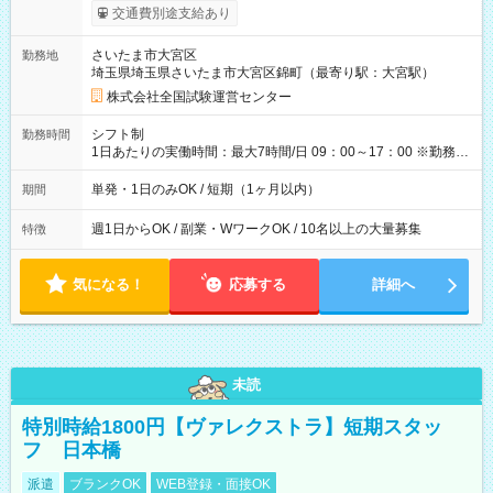
※勤務回数により昇給あり 【即給（前払い）オプションあ
交通費別途支給あり
り！】 希望される場合、勤務から1週間ほどで給与の一部を受け
取れます。 ※手数料418円がかかります。 【過去試験日の収入
さいたま市大宮区
勤務地
例】 ・河合塾模擬試験 8:30～17:30（休憩1時間） 時給1,300円
埼玉県埼玉県さいたま市大宮区錦町（最寄り駅：大宮駅）
×8時間＝日収10,400円＋交通費 ※当日の役割により時給＋100
円の場合あり ・国家試験 7:00～13:30（休憩なし） 時給1,300
株式会社全国試験運営センター
円（役割手当＋100円）×6時間＝日収8,400円＋交通費 【試用期
間】試用期間なし
シフト制
勤務時間
1日あたりの実働時間：最大7時間/日 09：00～17：00 ※勤務時
間は 試験により異なります。
単発・1日のみOK / 短期（1ヶ月以内）
期間
週1日からOK / 副業・WワークOK / 10名以上の大量募集
特徴
気になる！
応募する
詳細へ
未読
特別時給1800円【ヴァレクストラ】短期スタッ
フ 日本橋
派遣
ブランクOK
WEB登録・面接OK