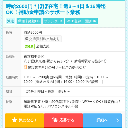
時給2600円＊ほぼ在宅！週3～4日＆16時迄
OK！補助金申請のサポート業務
派遣
職種未経験OK
ブランクOK
WEB登録・面接OK
時給2600円
給与
交通費別途支給あり
全額支給
交通費
東京都中央区
勤務地
八丁堀(東京都)駅から徒歩2分
/
茅場町駅から徒歩6分
建設業界向けのAIサービスの提供など
10:00～17:00(実働6時間 休憩1時間) ※定時：10:00～
勤務時間
19:00（※終わりの時間：16:00～19:00で相談可！）
【急募】即日～長期 ※8月～！
期間
履歴書不要
/
40～50代活躍中
/
副業・WワークOK
/
服装自由
/
特徴
電話対応なし
/
パソコンスキル不要
気になる！
応募する
詳細へ