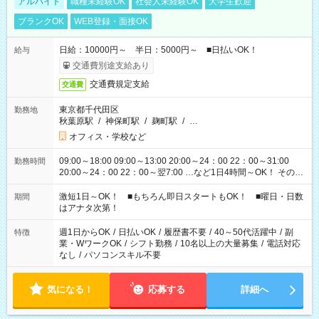
アルバイト
職種未経験OK
社会人未経験OK
大学生歓迎
ブランクOK
WEB登録・面接OK
日給：10000円～ 半日：5000円～ ■日払いOK！
給与
交通費別途支給あり
交通費規定支給
交通費
東京都千代田区
勤務地
秋葉原駅
/
神保町駅
/
麹町駅
/
…
オフィス・学校など
09:00～18:00 09:00～13:00 20:00～24：00 22：00～31:00
勤務時間
20:00～24：00 22：00～翌7:00 …など1日4時間～OK！ その他
シフトもございます！ お気軽にご相談ください！
激短1日～OK！ ■もちろん即日スタートもOK！ ■曜日・日数
期間
はアナタ次第！
週1日からOK
/
日払いOK
/
履歴書不要
/
40～50代活躍中
/
副
特徴
業・WワークOK
/
シフト勤務
/
10名以上の大量募集
/
電話対応
なし
/
パソコンスキル不要
気になる！
応募する
詳細へ