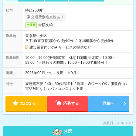
時給2600円
給与
交通費別途支給あり
全額支給
交通費
東京都中央区
勤務地
八丁堀(東京都)駅から徒歩2分
/
茅場町駅から徒歩6分
建設業界向けのAIサービスの提供など
10:00～16:00(実働5時間 休憩1時間) ※定時：10:00～
勤務時間
19:00（※終わりの時間：16:00～19:00で相談可！）
2026年09月上旬～長期 ※9月～！
期間
履歴書不要
/
40～50代活躍中
/
副業・WワークOK
/
服装自由
/
特徴
電話対応なし
/
パソコンスキル不要
気になる！
応募する
詳細へ
掲載日：2026.08.07
未読