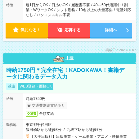
週1日からOK
/
日払いOK
/
履歴書不要
/
40～50代活躍中
/
副
特徴
業・WワークOK
/
シフト勤務
/
10名以上の大量募集
/
電話対応
なし
/
パソコンスキル不要
気になる！
応募する
詳細へ
掲載日：2026.08.07
未読
時給1750円＊完全在宅！KADOKAWA！書籍デ
ータに関わるデータ入力
派遣
WEB登録・面接OK
時給1750円
給与
交通費別途支給あり
全額支給
交通費
東京都千代田区
勤務地
飯田橋駅から徒歩3分
/
九段下駅から徒歩7分
【大手出版社】出版事業・ゲーム事業・アニメ・映像事業