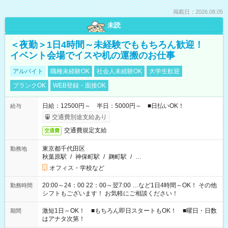
掲載日：2026.08.05
未読
＜夜勤＞1日4時間～未経験でももちろん歓迎！
イベント会場でイスや机の運搬のお仕事
アルバイト
職種未経験OK
社会人未経験OK
大学生歓迎
ブランクOK
WEB登録・面接OK
日給：12500円～ 半日：5000円～ ■日払いOK！
給与
交通費別途支給あり
交通費規定支給
交通費
東京都千代田区
勤務地
秋葉原駅
/
神保町駅
/
麹町駅
/
…
オフィス・学校など
20:00～24：00 22：00～翌7:00 …など1日4時間～OK！ その他
勤務時間
シフトもございます！ お気軽にご相談ください！
激短1日～OK！ ■もちろん即日スタートもOK！ ■曜日・日数
期間
はアナタ次第！