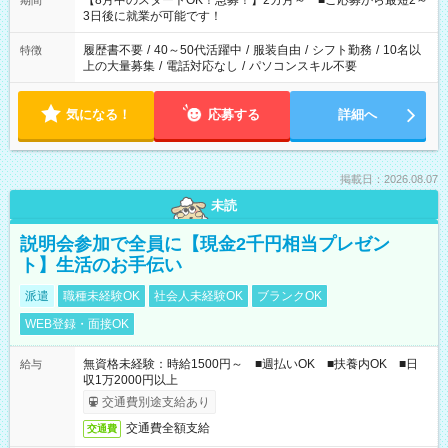
【8月中のスタートOK！急募！】2カ月～ ■ご応募から最短2～
期間
ね。 ※Wワーク希望の方へ 今ご覧のお仕事で希望する勤務時間
3日後に就業が可能です！
と、もう1つのお仕事の勤務時間。 合計で週40時間を超える場
合は応募できません。
履歴書不要
/
40～50代活躍中
/
服装自由
/
シフト勤務
/
10名以
特徴
上の大量募集
/
電話対応なし
/
パソコンスキル不要
気になる！
応募する
詳細へ
掲載日：2026.08.07
未読
説明会参加で全員に【現金2千円相当プレゼン
ト】生活のお手伝い
派遣
職種未経験OK
社会人未経験OK
ブランクOK
WEB登録・面接OK
無資格未経験：時給1500円～ ■週払いOK ■扶養内OK ■日
給与
収1万2000円以上
交通費別途支給あり
交通費全額支給
交通費