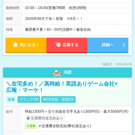
10:00～18:00(実働7時間 休憩1時間)
勤務時間
2026年08月下旬～長期 ※8月～！
期間
履歴書不要
/
40～50代活躍中
/
服装自由
特徴
気になる！
応募する
詳細へ
掲載日：2026.08.05
未読
＼在宅多め！／高時給！英語ありゲーム会社×
広報・マーケ！
派遣
ブランクOK
WEB登録・面接OK
時給2300円＋交※別途在宅手当あり(300円/日・最大5000円/月)
給与
交通費別途支給あり
※交通費全額支給(弊社規定あり)
交通費