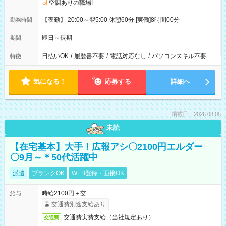
空調ありの職場!
【夜勤】 20:00～翌5:00 休憩60分 [実働]8時間00分
勤務時間
即日～長期
期間
日払いOK
/
履歴書不要
/
電話対応なし
/
パソコンスキル不要
特徴
気になる！
応募する
詳細へ
掲載日：2026.08.05
未読
【在宅基本】大手！広報アシ〇2100円エルダー
〇9月～＊50代活躍中
派遣
ブランクOK
WEB登録・面接OK
時給2100円＋交
給与
交通費別途支給あり
交通費実費支給（当社規定あり）
交通費