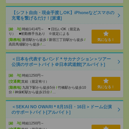
【シフト自由・現金手渡しOK】iPhoneなどスマホの
充電を繋げるだけ！[派遣]
[給 与]
時給1414円～ ▼日払いOK（規定あ
り） ■初勤務手当あり ※規定による
[勤務地]
新宿駅から徒歩
/
新宿三丁目駅から徒歩
/
気になる！
高田馬場駅から徒歩
/
…
＜日本を代表するバンド＊サカナクション＞ツアー
公演のサポートバイト＠日本武道館[アルバイト]
[給 与]
時給1250円～
[交通費]
支給（規定有り）
気になる！
[勤務地]
九段下駅から徒歩5分
/
竹橋駅から徒歩10
分
/
神保町駅から徒歩15分
/
…
＜SEKAI NO OWARI＊8月15日・16日＞ドーム公演
のサポートバイト[アルバイト]
[給 与]
時給1250円～