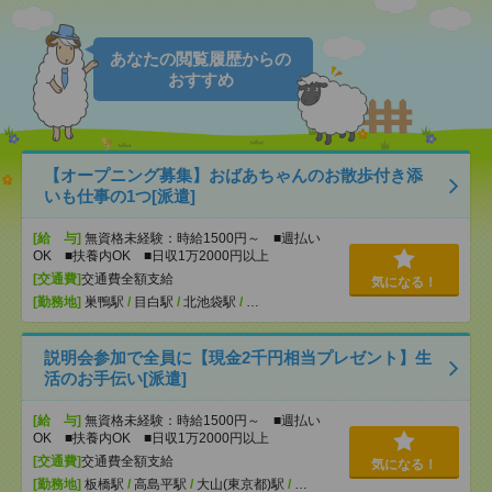
あなたの閲覧履歴からの
おすすめ
【オープニング募集】おばあちゃんのお散歩付き添
いも仕事の1つ[派遣]
[給 与]
無資格未経験：時給1500円～ ■週払い
OK ■扶養内OK ■日収1万2000円以上
[交通費]
交通費全額支給
気になる！
[勤務地]
巣鴨駅
/
目白駅
/
北池袋駅
/
…
説明会参加で全員に【現金2千円相当プレゼント】生
活のお手伝い[派遣]
[給 与]
無資格未経験：時給1500円～ ■週払い
OK ■扶養内OK ■日収1万2000円以上
[交通費]
交通費全額支給
気になる！
[勤務地]
板橋駅
/
高島平駅
/
大山(東京都)駅
/
…