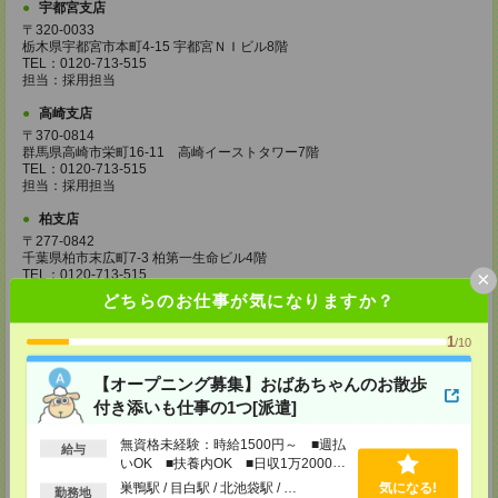
宇都宮支店
〒320-0033
栃木県宇都宮市本町4-15 宇都宮ＮＩビル8階
TEL：0120-713-515
担当：採用担当
高崎支店
〒370-0814
群馬県高崎市栄町16-11 高崎イーストタワー7階
TEL：0120-713-515
担当：採用担当
柏支店
〒277-0842
千葉県柏市末広町7-3 柏第一生命ビル4階
×
TEL：0120-713-515
担当：採用担当
どちらのお仕事が気になりますか？
八王子支店
1
/10
東京都八王子市東町1－6 橋完ＬＫビル 3階
TEL：0120-713-515
担当：採用担当
【オープニング募集】おばあちゃんのお散歩
付き添いも仕事の1つ[派遣]
町田支店
〒194-0022 東京都町田市森野1-33-11 町田森野ビル1階
無資格未経験：時給1500円～ ■週払
給与
TEL：0120-713-515
いOK ■扶養内OK ■日収1万2000円
担当：採用担当
以上
巣鴨駅 / 目白駅 / 北池袋駅 / …
気になる!
勤務地