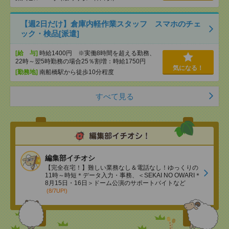
【週2日だけ】倉庫内軽作業スタッフ スマホのチェ
ック・検品[派遣]
[給 与]
時給1400円 ※実働8時間を超える勤務、
22時～翌5時勤務の場合25％割増：時給1750円
気になる！
[勤務地]
南船橋駅から徒歩10分程度
すべて見る
編集部イチオシ
【完全在宅！】難しい業務なし＆電話なし！ゆっくりの
11時～時短＊データ入力・事務、＜SEKAI NO OWARI＊
8月15日・16日＞ドーム公演のサポートバイトなど
(8/7UP!)