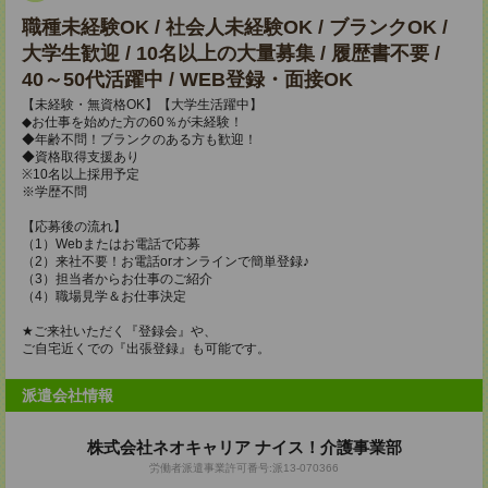
職種未経験OK / 社会人未経験OK / ブランクOK /
大学生歓迎 / 10名以上の大量募集 / 履歴書不要 /
40～50代活躍中 / WEB登録・面接OK
【未経験・無資格OK】【大学生活躍中】
◆お仕事を始めた方の60％が未経験！
◆年齢不問！ブランクのある方も歓迎！
◆資格取得支援あり
※10名以上採用予定
※学歴不問
【応募後の流れ】
（1）Webまたはお電話で応募
（2）来社不要！お電話orオンラインで簡単登録♪
（3）担当者からお仕事のご紹介
（4）職場見学＆お仕事決定
★ご来社いただく『登録会』や、
ご自宅近くでの『出張登録』も可能です。
派遣会社情報
株式会社ネオキャリア ナイス！介護事業部
労働者派遣事業許可番号:派13-070366