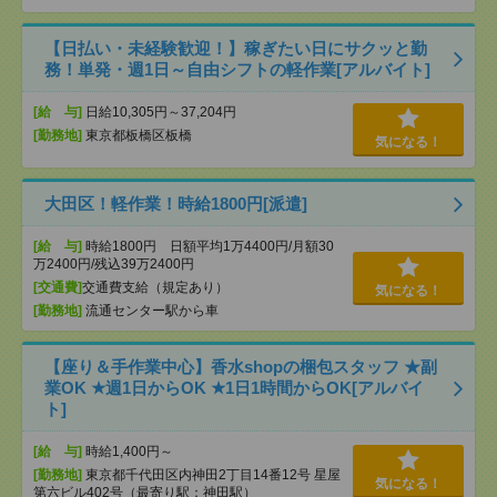
【日払い・未経験歓迎！】稼ぎたい日にサクッと勤
務！単発・週1日～自由シフトの軽作業[アルバイト]
[給 与]
日給10,305円～37,204円
[勤務地]
東京都板橋区板橋
気になる！
大田区！軽作業！時給1800円[派遣]
[給 与]
時給1800円 日額平均1万4400円/月額30
万2400円/残込39万2400円
[交通費]
交通費支給（規定あり）
気になる！
[勤務地]
流通センター駅から車
【座り＆手作業中心】香水shopの梱包スタッフ ★副
業OK ★週1日からOK ★1日1時間からOK[アルバイ
ト]
[給 与]
時給1,400円～
[勤務地]
東京都千代田区内神田2丁目14番12号 星屋
気になる！
第六ビル402号（最寄り駅：神田駅）