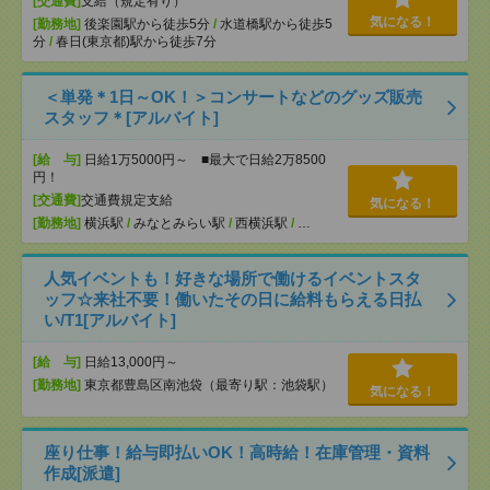
[交通費]
支給（規定有り）
気になる！
[勤務地]
後楽園駅から徒歩5分
/
水道橋駅から徒歩5
分
/
春日(東京都)駅から徒歩7分
＜単発＊1日～OK！＞コンサートなどのグッズ販売
スタッフ＊[アルバイト]
[給 与]
日給1万5000円～ ■最大で日給2万8500
円！
[交通費]
交通費規定支給
気になる！
[勤務地]
横浜駅
/
みなとみらい駅
/
西横浜駅
/
…
人気イベントも！好きな場所で働けるイベントスタ
ッフ☆来社不要！働いたその日に給料もらえる日払
い/T1[アルバイト]
[給 与]
日給13,000円～
[勤務地]
東京都豊島区南池袋（最寄り駅：池袋駅）
気になる！
座り仕事！給与即払いOK！高時給！在庫管理・資料
作成[派遣]