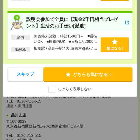
越谷支店
〒343-0816
埼玉県越谷市弥生町1-4 越谷弥生ビル3階
TEL：0120-713-515
説明会参加で全員に【現金2千円相当プレゼ
担当：採用担当
ント】生活のお手伝い[派遣]
厚木支店
無資格未経験：時給1500円～ ■週払
神奈川県厚木市旭町1-2-1 日本生命本厚木ビル7階
給与
いOK ■扶養内OK ■日収1万2000円
TEL：0120-713-515
担当：採用担当
以上
板橋駅 / 高島平駅 / 大山(東京都)駅 / …
気になる!
勤務地
藤沢支店
〒251-0025
神奈川県藤沢市鵠沼石上1丁目5番2号
日本生命藤沢ビル2階
スキップ
どちらも気になる！
TEL：0120-713-515
担当：採用担当
しばらく表示しない
甲府支店
〒400-0031 山梨県甲府市丸の内2-30-3 甲府丸の内ビル5階
TEL：0120-713-515
担当：採用担当
品川支店
〒160-0023
東京都新宿区西新宿1-20-2西新宿室町ビル4階
TEL：0120-713-515