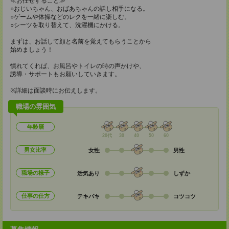
≪お任せすること≫
○おじいちゃん、おばあちゃんの話し相手になる。
○ゲームや体操などのレクを一緒に楽しむ。
○シーツを取り替えて、洗濯機にかける。
まずは、お話して顔と名前を覚えてもらうことから
始めましょう！
慣れてくれば、お風呂やトイレの時の声かけや、
誘導・サポートもお願いしていきます。
※詳細は面談時にお伝えします。
職場の雰囲気
年齢層
20代
30
40
50
60
男女比率
女性
男性
職場の様子
活気あり
しずか
仕事の仕方
テキパキ
コツコツ