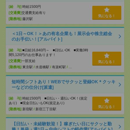
[給 与]
時給1500円
[交通費]
交通費支給有り
気になる！
[勤務地]
藤沢駅
＜1日～OK！＞あの有名企業も！展示会や株主総会
のお手伝い！[アルバイト]
[給 与]
■日給16,840円～ ■日払いOK ■実働3時
間5,120円のお仕事あります！
[交通費]
一部支給
気になる！
[勤務地]
東京駅
/
水道橋駅
/
有楽町駅
/
…
短時間シフトあり！WEBでサクッと登録OK＊クッキ
ーなどの仕分け[派遣]
[給 与]
時給1500円 ■日払い・週払いOK！(規定
あり) ■現金日払いもOK(規定あり)
気になる！
[勤務地]
新宿駅
/
新宿三丁目駅
【日払い・未経験歓迎！】稼ぎたい日にサクッと勤
務！単発・週1日～自由シフトの軽作業[アルバイト]