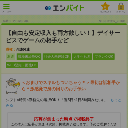
0
メニュー
気になる！
ログイン
掲載日 :2026
/
08
/
04
No.NCK池袋_20IKB
【自由も安定収入も両方欲しい！】デイサー
ビスでゲームの相手など
職種：
介護関連
派遣
職種未経験OK
社会人未経験OK
大学生歓迎
ブランクOK
WEB登録・面接OK
＜おまけでスキルもついちゃう＊＞最初は話相手か
ら＊孫感覚で身の回りのお手伝い
シフト×時間×勤務先の選択OK！「週5日×1日8時間みたいに
...もっと
みる
応募が集まった時点で掲載終了
この求人は応募が集まり次第、掲載終了致します。予めご理解くださ