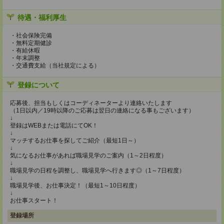
待遇・福利厚生
・社会保険完備
・無料定期健診
・有給休暇
・年末調整
・交通費支給（当社規定による）
登録について
応募後、担当もしくはコーディネーターより連絡いたします
（1日以内／19時以降のご応募は翌日の連絡になる事もございます）
↓
登録はWEBまたは電話にてOK！
↓
マッチするお仕事を探してご紹介（最短1日～）
↓
気になるお仕事があれば職場見学のご案内（1～2日程度）
↓
職場見学の日程を調整し、職場見学へ行きます◎（1～7日程度）
↓
職場見学後、お仕事決定！（最短1～10日程度）
↓
お仕事スタート！
登録場所