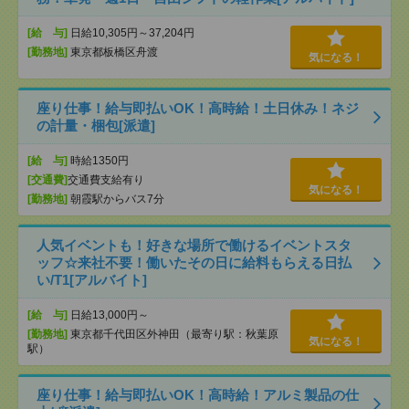
[給 与]
日給10,305円～37,204円
[勤務地]
東京都板橋区舟渡
気になる！
座り仕事！給与即払いOK！高時給！土日休み！ネジ
の計量・梱包[派遣]
[給 与]
時給1350円
[交通費]
交通費支給有り
気になる！
[勤務地]
朝霞駅からバス7分
人気イベントも！好きな場所で働けるイベントスタ
ッフ☆来社不要！働いたその日に給料もらえる日払
い/T1[アルバイト]
[給 与]
日給13,000円～
[勤務地]
東京都千代田区外神田（最寄り駅：秋葉原
気になる！
駅）
座り仕事！給与即払いOK！高時給！アルミ製品の仕