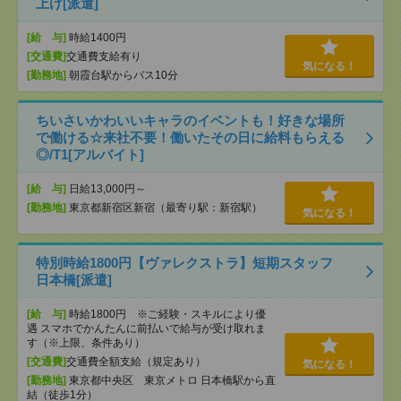
上げ[派遣]
[給 与]
時給1400円
[交通費]
交通費支給有り
気になる！
[勤務地]
朝霞台駅からバス10分
ちいさいかわいいキャラのイベントも！好きな場所
で働ける☆来社不要！働いたその日に給料もらえる
◎/T1[アルバイト]
[給 与]
日給13,000円～
[勤務地]
東京都新宿区新宿（最寄り駅：新宿駅）
気になる！
特別時給1800円【ヴァレクストラ】短期スタッフ
日本橋[派遣]
[給 与]
時給1800円 ※ご経験・スキルにより優
遇 スマホでかんたんに前払いで給与が受け取れま
す（※上限、条件あり）
[交通費]
交通費全額支給（規定あり）
気になる！
[勤務地]
東京都中央区 東京メトロ 日本橋駅から直
結（徒歩1分）