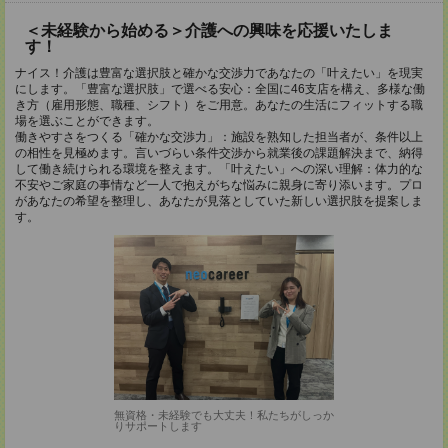
＜未経験から始める＞介護への興味を応援いたしま
す！
ナイス！介護は豊富な選択肢と確かな交渉力であなたの「叶えたい」を現実
にします。「豊富な選択肢」で選べる安心：全国に46支店を構え、多様な働
き方（雇用形態、職種、シフト）をご用意。あなたの生活にフィットする職
場を選ぶことができます。
働きやすさをつくる「確かな交渉力」：施設を熟知した担当者が、条件以上
の相性を見極めます。言いづらい条件交渉から就業後の課題解決まで、納得
して働き続けられる環境を整えます。「叶えたい」への深い理解：体力的な
不安やご家庭の事情など一人で抱えがちな悩みに親身に寄り添います。プロ
があなたの希望を整理し、あなたが見落としていた新しい選択肢を提案しま
す。
無資格・未経験でも大丈夫！私たちがしっか
りサポートします