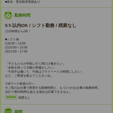
■産休・育休取得実績あり
勤務時間
5ｈ以内OK / シフト勤務 / 残業なし
1日5時間からOK！
■シフト例
(1)8:00～13:00
(2)10:00～15:00
(3)12:00～17:00
「子どもたちが学校に行く間だけ働きたい」
「余裕を持って夕飯の準備がしたい」
「午前中は働いて、午後はプライベートの時間にしたい」
など、ご希望を教えてくださいね。
※Wワーク希望の方へ
今ご覧のお仕事で希望する勤務時間と、もう1つのお仕事の勤務時間。
合計で週40時間を超える場合は応募できません。
残業なし
残業時間
期間