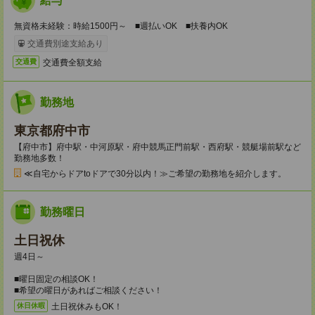
給与
無資格未経験：時給1500円～ ■週払いOK ■扶養内OK
交通費別途支給あり
交通費全額支給
交通費
勤務地
東京都府中市
【府中市】府中駅・中河原駅・府中競馬正門前駅・西府駅・競艇場前駅など
勤務地多数！
≪自宅からドアtoドアで30分以内！≫ご希望の勤務地を紹介します。
勤務曜日
土日祝休
週4日～
■曜日固定の相談OK！
■希望の曜日があればご相談ください！
土日祝休みもOK！
休日休暇