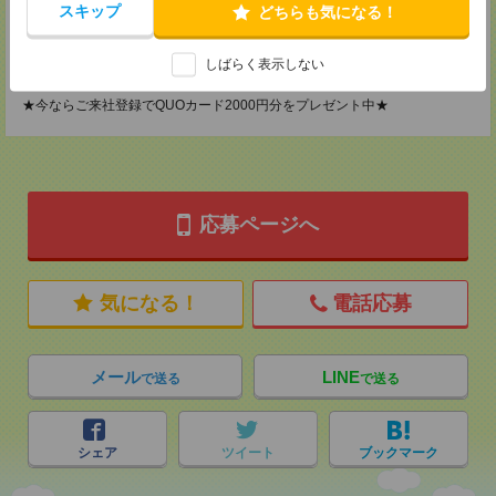
TEL：0120-901-799
スキップ
どちらも気になる！
MAIL：
tenshoku@nikken-ts.jp
担当：採用担当
しばらく表示しない
登録交通費
★今ならご来社登録でQUOカード2000円分をプレゼント中★
応募ページへ
気になる！
電話応募
メール
LINE
で送る
で送る
シェア
ツイート
ブックマーク