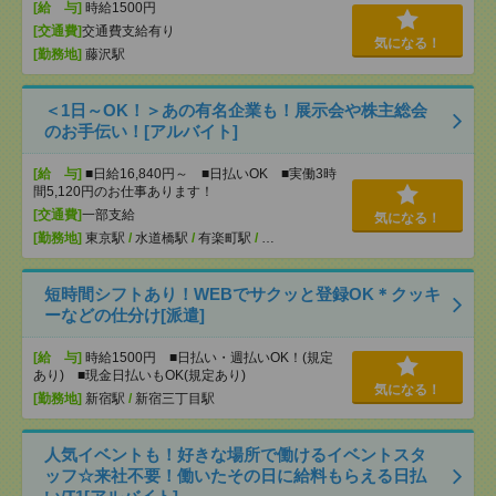
[給 与]
時給1500円
[交通費]
交通費支給有り
気になる！
[勤務地]
藤沢駅
＜1日～OK！＞あの有名企業も！展示会や株主総会
のお手伝い！[アルバイト]
[給 与]
■日給16,840円～ ■日払いOK ■実働3時
間5,120円のお仕事あります！
[交通費]
一部支給
気になる！
[勤務地]
東京駅
/
水道橋駅
/
有楽町駅
/
…
短時間シフトあり！WEBでサクッと登録OK＊クッキ
ーなどの仕分け[派遣]
[給 与]
時給1500円 ■日払い・週払いOK！(規定
あり) ■現金日払いもOK(規定あり)
気になる！
[勤務地]
新宿駅
/
新宿三丁目駅
人気イベントも！好きな場所で働けるイベントスタ
ッフ☆来社不要！働いたその日に給料もらえる日払