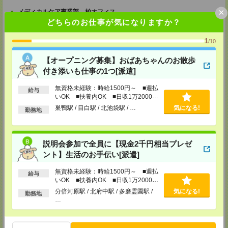
×
メディカルケア事業部 柏オフィス
どちらのお仕事が気になりますか？
千葉県柏市末広町5-19 第12関口ビル7F 705号室
TEL：0120-935-218
MAIL：
tenshoku@nikken-ts.jp
1
/10
担当：採用担当
【オープニング募集】おばあちゃんのお散歩
メディカルケア事業部 新宿オフィス
付き添いも仕事の1つ[派遣]
東京都新宿区新宿2-3-10 新宿御苑ビル6階
TEL：0120-457-235
MAIL：
tenshoku@nikken-ts.jp
無資格未経験：時給1500円～ ■週払
給与
担当：採用担当
いOK ■扶養内OK ■日収1万2000円
以上
巣鴨駅 / 目白駅 / 北池袋駅 / …
気になる!
メディカルケア事業部 立川事業所
勤務地
東京都立川市錦町1-12-14
TEL：0120-934-200
MAIL：
tenshoku@nikken-ts.jp
担当：採用担当
説明会参加で全員に【現金2千円相当プレゼ
ント】生活のお手伝い[派遣]
メディカルケア事業部 町田オフィス
東京都町田市森野1-7-23 大樹生命町田ビル6F
無資格未経験：時給1500円～ ■週払
給与
TEL：0120-453-285
いOK ■扶養内OK ■日収1万2000円
MAIL：
tenshoku@nikken-ts.jp
以上
担当：採用担当
分倍河原駅 / 北府中駅 / 多磨霊園駅 /
気になる!
勤務地
…
メディカルケア事業部 横浜オフィス
神奈川県横浜市保土ケ谷区神戸町134 横浜ビジネスパークサウスタワー
2F B区画