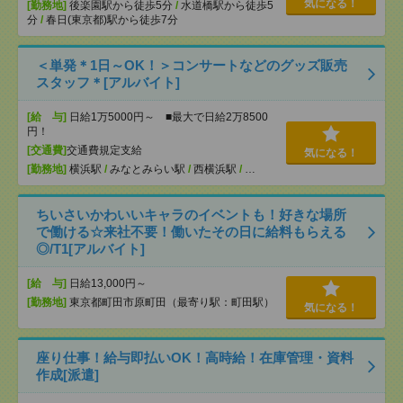
気になる！
[勤務地]
後楽園駅から徒歩5分
/
水道橋駅から徒歩5
分
/
春日(東京都)駅から徒歩7分
＜単発＊1日～OK！＞コンサートなどのグッズ販売
スタッフ＊[アルバイト]
[給 与]
日給1万5000円～ ■最大で日給2万8500
円！
[交通費]
交通費規定支給
気になる！
[勤務地]
横浜駅
/
みなとみらい駅
/
西横浜駅
/
…
ちいさいかわいいキャラのイベントも！好きな場所
で働ける☆来社不要！働いたその日に給料もらえる
◎/T1[アルバイト]
[給 与]
日給13,000円～
[勤務地]
東京都町田市原町田（最寄り駅：町田駅）
気になる！
座り仕事！給与即払いOK！高時給！在庫管理・資料
作成[派遣]