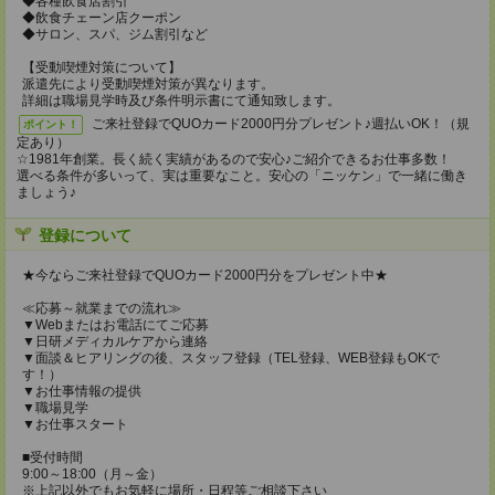
◆各種飲食店割引
◆飲食チェーン店クーポン
◆サロン、スパ、ジム割引など
【受動喫煙対策について】
派遣先により受動喫煙対策が異なります。
詳細は職場見学時及び条件明示書にて通知致します。
ご来社登録でQUOカード2000円分プレゼント♪週払いOK！（規
ポイント！
定あり）
☆1981年創業。長く続く実績があるので安心♪ご紹介できるお仕事多数！
選べる条件が多いって、実は重要なこと。安心の「ニッケン」で一緒に働き
ましょう♪
登録について
★今ならご来社登録でQUOカード2000円分をプレゼント中★
≪応募～就業までの流れ≫
▼Webまたはお電話にてご応募
▼日研メディカルケアから連絡
▼面談＆ヒアリングの後、スタッフ登録（TEL登録、WEB登録もOKで
す！）
▼お仕事情報の提供
▼職場見学
▼お仕事スタート
■受付時間
9:00～18:00（月～金）
※上記以外でもお気軽に場所・日程等ご相談下さい