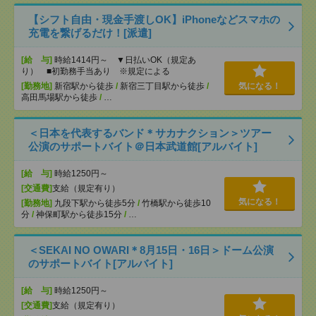
【シフト自由・現金手渡しOK】iPhoneなどスマホの
充電を繋げるだけ！[派遣]
[給 与]
時給1414円～ ▼日払いOK（規定あ
り） ■初勤務手当あり ※規定による
[勤務地]
新宿駅から徒歩
/
新宿三丁目駅から徒歩
/
気になる！
高田馬場駅から徒歩
/
…
＜日本を代表するバンド＊サカナクション＞ツアー
公演のサポートバイト＠日本武道館[アルバイト]
[給 与]
時給1250円～
[交通費]
支給（規定有り）
気になる！
[勤務地]
九段下駅から徒歩5分
/
竹橋駅から徒歩10
分
/
神保町駅から徒歩15分
/
…
＜SEKAI NO OWARI＊8月15日・16日＞ドーム公演
のサポートバイト[アルバイト]
[給 与]
時給1250円～
[交通費]
支給（規定有り）