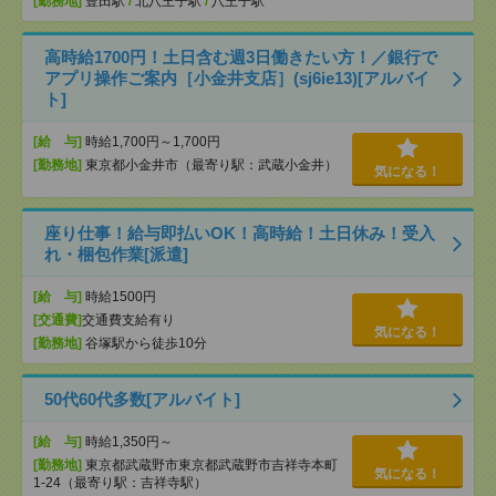
[勤務地]
豊田駅
/
北八王子駅
/
八王子駅
高時給1700円！土日含む週3日働きたい方！／銀行で
アプリ操作ご案内［小金井支店］(sj6ie13)[アルバイ
ト]
[給 与]
時給1,700円～1,700円
[勤務地]
東京都小金井市（最寄り駅：武蔵小金井）
気になる！
座り仕事！給与即払いOK！高時給！土日休み！受入
れ・梱包作業[派遣]
[給 与]
時給1500円
[交通費]
交通費支給有り
気になる！
[勤務地]
谷塚駅から徒歩10分
50代60代多数[アルバイト]
[給 与]
時給1,350円～
[勤務地]
東京都武蔵野市東京都武蔵野市吉祥寺本町
気になる！
1-24（最寄り駅：吉祥寺駅）