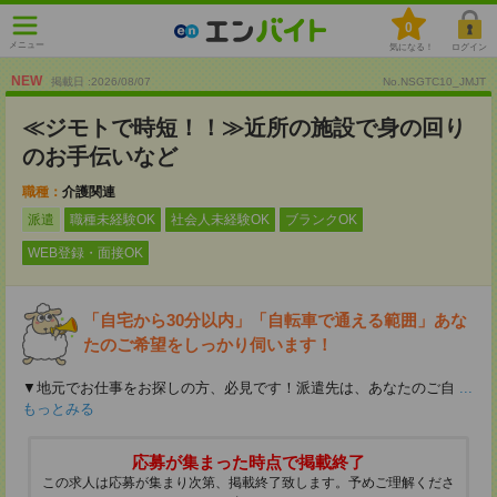
0
メニュー
気になる！
ログイン
NEW
掲載日 :2026
/
08
/
07
No.NSGTC10_JMJT
≪ジモトで時短！！≫近所の施設で身の回り
のお手伝いなど
職種：
介護関連
派遣
職種未経験OK
社会人未経験OK
ブランクOK
WEB登録・面接OK
「自宅から30分以内」「自転車で通える範囲」あな
たのご希望をしっかり伺います！
▼地元でお仕事をお探しの方、必見です！派遣先は、あなたのご自
...
もっとみる
応募が集まった時点で掲載終了
この求人は応募が集まり次第、掲載終了致します。予めご理解くださ