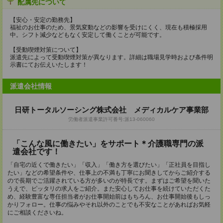
配属先について
【安心・安定の勤務先】
福祉のお仕事のため、景気変動などの影響を受けにくく、現在も積極採用
中。シフト減少などもなく安定して働くことが可能です。
【受動喫煙対策について】
派遣先によって受動喫煙対策が異なります。詳細は職場見学時および条件明
示書にてお伝えいたします！
派遣会社情報
日研トータルソーシング株式会社 メディカルケア事業部
労働者派遣事業許可番号:派13-060060
「こんな風に働きたい」をサポート＊介護職専門の派
遣会社です！
「自宅の近くで働きたい」「収入」「働き方を選びたい」「正社員を目指し
たい」などの希望条件や、仕事上の不満も丁寧にお聞きしてからご紹介する
ので長期でご活躍されている方が多いのが特長です。まずはご希望を聞いた
うえで、ピッタリの求人をご紹介。また安心してお仕事を続けていただくた
め、経験豊富な専任担当者がお仕事開始前はもちろん、お仕事開始後もしっ
かりフォロー。仕事の悩みやそれ以外のことでも不安なことがあればお気軽
にご相談くださいね。