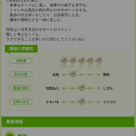
▽具体的なお仕事は…
・食事をテーブルに運ぶ、食事中の様子を見守る。
・トイレやお風呂の時の声かけやサポートをする。
・散歩の付き添いをしたり、お話相手になる。
・趣味や運動などを一緒に楽しむ。
何気ない日常生活のサポートがメイン！
難しく考えなくても、
スグできることが多いので安心してくださいね！
職場の雰囲気
年齢層
20代
30
40
50
60
男女比率
女性
男性
職場の様子
活気あり
しずか
仕事の仕方
テキパキ
コツコツ
募集情報