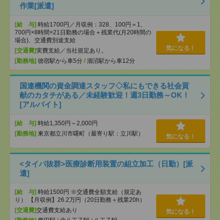
作業[派遣]
[給 与]
時給1700円／月収例：328、100円＝1、
700円×8時間×21日勤務の場合＋残業代(月20時間の
場合)、交通費別途支給
気になる！
[交通費]
実費支給／当社規定あり。
[勤務地]
徳宿駅から車5分
/
涸沼駅から車12分
国連機関の資金調達スタッフ◇私にもできる社会貢
献のカタチがある／未経験歓迎！週3日勤務～OK！
[アルバイト]
[給 与]
時給1,350円～2,000円
[勤務地]
東京都立川市曙町（最寄り駅：立川駅）
気になる！
<タイパ抜群>医療診断用装置の組立加工（日勤）[派
遣]
[給 与]
時給1500円 ※交通費全額支給（規定あ
り） 【月収例】26.2万円（20日勤務＋残業20h）
[交通費]
交通費支給あり
気になる！