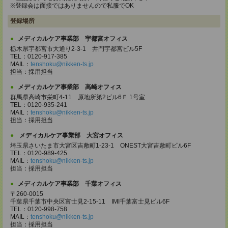
※登録会は面接ではありませんので私服でOK
登録場所
メディカルケア事業部 宇都宮オフィス
栃木県宇都宮市大通り2-3-1 井門宇都宮ビル5F
TEL：0120-917-385
MAIL：
tenshoku@nikken-ts.jp
担当：採用担当
メディカルケア事業部 高崎オフィス
群馬県高崎市栄町4-11 原地所第2ビル6Ｆ 1号室
TEL：0120-935-241
MAIL：
tenshoku@nikken-ts.jp
担当：採用担当
メディカルケア事業部 大宮オフィス
埼玉県さいたま市大宮区吉敷町1-23-1 ONEST大宮吉敷町ビル6F
TEL：0120-989-425
MAIL：
tenshoku@nikken-ts.jp
担当：採用担当
メディカルケア事業部 千葉オフィス
〒260-0015
千葉県千葉市中央区富士見2-15-11 IMI千葉富士見ビル6F
TEL：0120-998-758
MAIL：
tenshoku@nikken-ts.jp
担当：採用担当