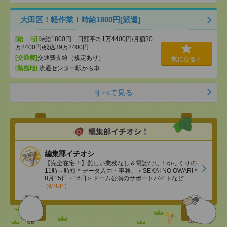
大田区！軽作業！時給1800円[派遣]
[給 与]
時給1800円 日額平均1万4400円/月額30
万2400円/残込39万2400円
[交通費]
交通費支給（規定あり）
気になる！
[勤務地]
流通センター駅から車
すべて見る
編集部イチオシ
【完全在宅！】難しい業務なし＆電話なし！ゆっくりの
11時～時短＊データ入力・事務、＜SEKAI NO OWARI＊
8月15日・16日＞ドーム公演のサポートバイトなど
(8/7UP!)