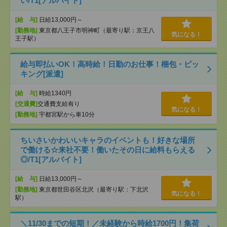
い/T1[アルバイト]
[給 与]
日給13,000円～
[勤務地]
東京都八王子市明神町（最寄り駅：京王八
気になる！
王子駅）
給与即払いOK！高時給！日勤のお仕事！梱包・ピッ
キング[派遣]
[給 与]
時給1340円
[交通費]
交通費支給有り
気になる！
[勤務地]
宇都宮駅から車10分
ちいさいかわいいキャラのイベントも！好きな場所
で働ける☆来社不要！働いたその日に給料もらえる
◎/T1[アルバイト]
[給 与]
日給13,000円～
[勤務地]
東京都世田谷区北沢（最寄り駅：下北沢
気になる！
駅）
＼11/30までの短期！／未経験から時給1700円！集荷