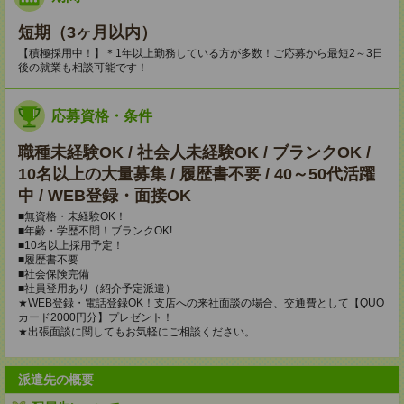
短期（3ヶ月以内）
【積極採用中！】＊1年以上勤務している方が多数！ご応募から最短2～3日
後の就業も相談可能です！
応募資格・条件
職種未経験OK / 社会人未経験OK / ブランクOK /
10名以上の大量募集 / 履歴書不要 / 40～50代活躍
中 / WEB登録・面接OK
■無資格・未経験OK！
■年齢・学歴不問！ブランクOK!
■10名以上採用予定！
■履歴書不要
■社会保険完備
■社員登用あり（紹介予定派遣）
★WEB登録・電話登録OK！支店への来社面談の場合、交通費として【QUO
カード2000円分】プレゼント！
★出張面談に関してもお気軽にご相談ください。
派遣先の概要