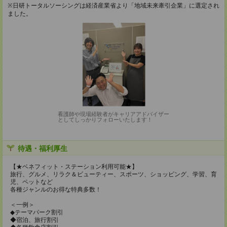
※日研トータルソーシングは経済産業省より「地域未来牽引企業」に選定され
ました。
看護師や現場経験者がキャリアアドバイザー
としてしっかりフォローいたします！
待遇・福利厚生
【★ベネフィット・ステーション利用可能★】
旅行、グルメ、リラク＆ビューティー、スポーツ、ショッピング、学習、育
児、ペットなど
各種ジャンルのお得な特典多数！
＜一例＞
◆テーマパーク割引
◆宿泊、旅行割引