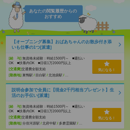
あなたの閲覧履歴からの
おすすめ
【オープニング募集】おばあちゃんのお散歩付き添
いも仕事の1つ[派遣]
[給 与]
無資格未経験：時給1500円～ ■週払い
OK ■扶養内OK ■日収1万2000円以上
[交通費]
交通費全額支給
気になる！
[勤務地]
巣鴨駅
/
目白駅
/
北池袋駅
/
…
説明会参加で全員に【現金2千円相当プレゼント】生
活のお手伝い[派遣]
[給 与]
無資格未経験：時給1500円～ ■週払い
OK ■扶養内OK ■日収1万2000円以上
[交通費]
交通費全額支給
気になる！
[勤務地]
分倍河原駅
/
北府中駅
/
多磨霊園駅
/
…