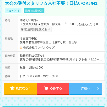
大会の受付スタッフ☆来社不要！日払いOK♪/N1
アルバイト
職種未経験OK
時給2,000円～
給与
＋交通費支給 ★交通費一部支給！ ┗1日500円を超えた分は全額
支給！ ※往復500円以内の方は自己負担となります ★日払い
交通費別途支給あり
OK！（規定あり） ┗働いたその日に現金GET♪ お仕事後はコン
ビニATMから 日払い分を引き落とせます！ 【試用期間】試用
名古屋市中区
勤務地
期間なし
愛知県名古屋市中区金山（最寄り駅：金山駅）
株式会社ワンベルウッズ
勤務時間は指定なし
勤務時間
変形労働時間制 想定労働時間170時間/月 ☆シフト例 ＊8/15～
10/26 全日共通 08：00～12：00 17：00～21：00 ＊8/31
～9/19のみ下記シフトもあります！ 12：00～16：00 ＊9/6～
単発・1日のみOK
期間
10/6、10/11～26のみ下記シフトもあります！ 07：00～11：
00
日払いOK / 副業・WワークOK
特徴
気になる！
応募する
詳細へ