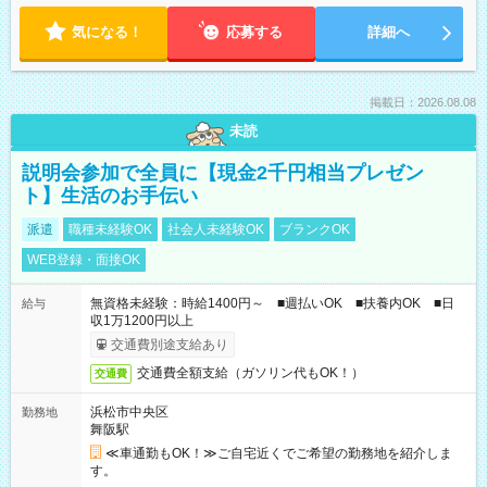
気になる！
応募する
詳細へ
掲載日：2026.08.08
未読
説明会参加で全員に【現金2千円相当プレゼン
ト】生活のお手伝い
派遣
職種未経験OK
社会人未経験OK
ブランクOK
WEB登録・面接OK
無資格未経験：時給1400円～ ■週払いOK ■扶養内OK ■日
給与
収1万1200円以上
交通費別途支給あり
交通費全額支給（ガソリン代もOK！）
交通費
浜松市中央区
勤務地
舞阪駅
≪車通勤もOK！≫ご自宅近くでご希望の勤務地を紹介しま
す。