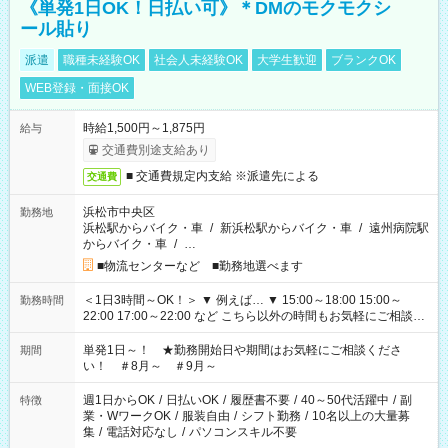
《単発1日OK！日払い可》＊DMのモクモクシ
ール貼り
派遣
職種未経験OK
社会人未経験OK
大学生歓迎
ブランクOK
WEB登録・面接OK
時給1,500円～1,875円
給与
交通費別途支給あり
■ 交通費規定内支給 ※派遣先による
交通費
浜松市中央区
勤務地
浜松駅からバイク・車
/
新浜松駅からバイク・車
/
遠州病院駅
からバイク・車
/
…
■物流センターなど ■勤務地選べます
＜1日3時間～OK！＞ ▼ 例えば… ▼ 15:00～18:00 15:00～
勤務時間
22:00 17:00～22:00 など こちら以外の時間もお気軽にご相談く
ださい！
単発1日～！ ★勤務開始日や期間はお気軽にご相談くださ
期間
い！ ＃8月～ ＃9月～
週1日からOK
/
日払いOK
/
履歴書不要
/
40～50代活躍中
/
副
特徴
業・WワークOK
/
服装自由
/
シフト勤務
/
10名以上の大量募
集
/
電話対応なし
/
パソコンスキル不要