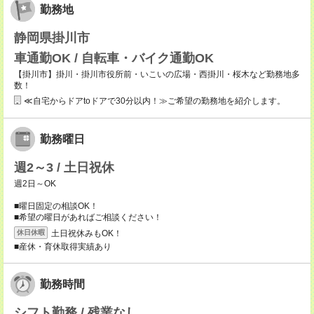
勤務地
静岡県掛川市
車通勤OK / 自転車・バイク通勤OK
【掛川市】掛川・掛川市役所前・いこいの広場・西掛川・桜木など勤務地多
数！
≪自宅からドアtoドアで30分以内！≫ご希望の勤務地を紹介します。
勤務曜日
週2～3 / 土日祝休
週2日～OK
■曜日固定の相談OK！
■希望の曜日があればご相談ください！
土日祝休みもOK！
休日休暇
■産休・育休取得実績あり
勤務時間
シフト勤務 / 残業なし