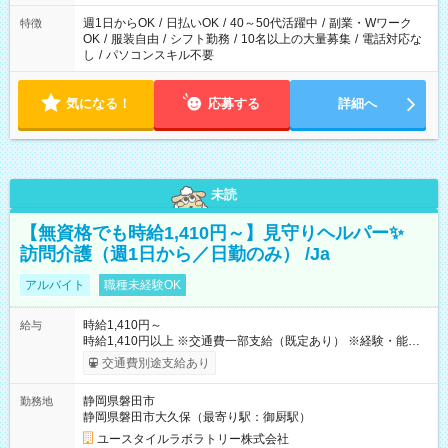
週1日からOK
/
日払いOK
/
40～50代活躍中
/
副業・Wワーク
特徴
OK
/
服装自由
/
シフト勤務
/
10名以上の大量募集
/
電話対応な
し
/
パソコンスキル不要
気になる！
応募する
詳細へ
未読
【無資格でも時給1,410円～】見守りヘルパー✨
訪問介護（週1日から／日勤のみ） /Ja
アルバイト
職種未経験OK
時給1,410円～
給与
時給1,410円以上 ※交通費一部支給（既定あり） ※経験・能力を
考慮して決定します 【収入例】 週1回勤務の場合：1,410円×8時
交通費別途支給あり
間×4回=4万5,120円 週3回勤務の場合：1,410円×8時間×12回
=13万5,360円 週5回勤務の場合：1,410円×8時間×20回=22万
静岡県磐田市
勤務地
5,600円 【試用期間】試用期間あり 試用期間の長さ：2ヶ月
静岡県磐田市大久保（最寄り駅：御厨駅）
※ 雇用形態と給与に、本採用時と異なる部分があります。 雇用
形態：本採用時と同じです。 給与：時給 1,100円以上
ユースタイルラボラトリー株式会社