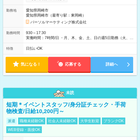
愛知県岡崎市
勤務地
愛知県岡崎市（最寄り駅：東岡崎）
パーソルマーケティング株式会社
930～17:30
勤務時間
実働時間：7時間/日 ・月、木、金、土、日の週5日勤務（火、水
は固定休です／夏季、年末年始等、長期休暇有り！） ・ワンシ
フト！ 残業ほぼナシ（0～5h/月）
日払いOK
特徴
気になる！
応募する
詳細へ
未読
短期＊イベントスタッフ/身分証チェック・手荷
物検査/日給10,200円～
派遣
職種未経験OK
社会人未経験OK
大学生歓迎
ブランクOK
WEB登録・面接OK