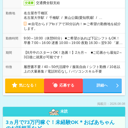
交通費全額支給
交通費
名古屋市千種区
勤務地
名古屋大学駅
/
千種駅
/
東山公園(愛知県)駅
/
…
≪自宅からドアtoドアで30分以内！≫ご希望の勤務地を紹介
します。
9:00～18:00（休憩60分） ■ご希望があれば下記シフトもOK！
勤務時間
早番 7:00～16:00 遅番 10:00～19:00 夜勤 16:30～翌9:30 「家族
と休みを合わせたい」 「余裕を持って夕飯の準備がしたい」
「できれば残業はしたくない」 など、ご希望を教えてください
【8月中のスタートOK！急募！】2カ月～ ■ご応募から最短2～
期間
ね。 ※Wワーク希望の方へ 今ご覧のお仕事で希望する勤務時間
3日後に就業が可能です！
と、もう1つのお仕事の勤務時間。 合計で週40時間を超える場
合は応募できません。
履歴書不要
/
40～50代活躍中
/
服装自由
/
シフト勤務
/
10名以
特徴
上の大量募集
/
電話対応なし
/
パソコンスキル不要
気になる！
応募する
詳細へ
掲載日：2026.08.08
未読
3ヵ月で73万円稼ぐ！未経験OK＊おばあちゃん