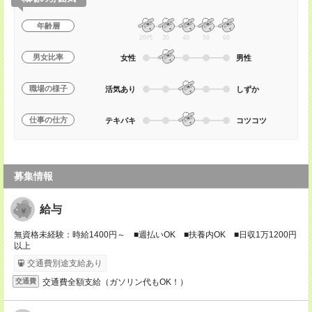
年齢層
20代
30
40
50
60
男女比率
女性
男性
職場の様子
活気あり
しずか
仕事の仕方
テキパキ
コツコツ
募集情報
給与
無資格未経験：時給1400円～ ■週払いOK ■扶養内OK ■日収1万1200円
以上
交通費別途支給あり
交通費全額支給（ガソリン代もOK！）
交通費