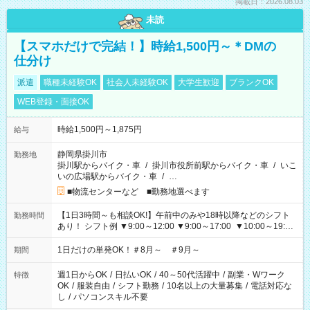
掲載日：2026.08.03
未読
【スマホだけで完結！】時給1,500円～＊DMの
仕分け
派遣
職種未経験OK
社会人未経験OK
大学生歓迎
ブランクOK
WEB登録・面接OK
時給1,500円～1,875円
給与
静岡県掛川市
勤務地
掛川駅からバイク・車
/
掛川市役所前駅からバイク・車
/
いこ
いの広場駅からバイク・車
/
…
■物流センターなど ■勤務地選べます
【1日3時間～も相談OK!】午前中のみや18時以降などのシフト
勤務時間
あり！ シフト例 ▼9:00～12:00 ▼9:00～17:00 ▼10:00～19:00
▼18:00～21:00
1日だけの単発OK！＃8月～ ＃9月～
期間
週1日からOK
/
日払いOK
/
40～50代活躍中
/
副業・Wワーク
特徴
OK
/
服装自由
/
シフト勤務
/
10名以上の大量募集
/
電話対応な
し
/
パソコンスキル不要