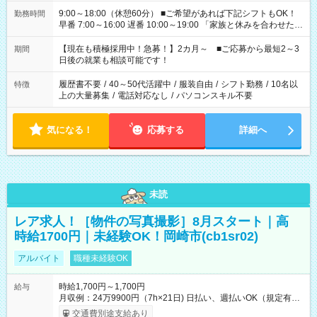
9:00～18:00（休憩60分） ■ご希望があれば下記シフトもOK！
勤務時間
早番 7:00～16:00 遅番 10:00～19:00 「家族と休みを合わせた
い」 「余裕を持って夕飯の準備がしたい」 「できれば残業はし
たくない」 など、ご希望を教えてくださいね。 ※Wワーク希望
【現在も積極採用中！急募！】2カ月～ ■ご応募から最短2～3
期間
の方へ 今ご覧のお仕事で希望する勤務時間と、もう1つのお仕事
日後の就業も相談可能です！
の勤務時間。 合計で週40時間を超える場合は応募できません。
履歴書不要
/
40～50代活躍中
/
服装自由
/
シフト勤務
/
10名以
特徴
上の大量募集
/
電話対応なし
/
パソコンスキル不要
気になる！
応募する
詳細へ
未読
レア求人！［物件の写真撮影］8月スタート｜高
時給1700円｜未経験OK！岡崎市(cb1sr02)
アルバイト
職種未経験OK
時給1,700円～1,700円
給与
月収例：24万9900円（7h×21日) 日払い、週払いOK（規定有
り） 【試用期間】試用期間なし
交通費別途支給あり