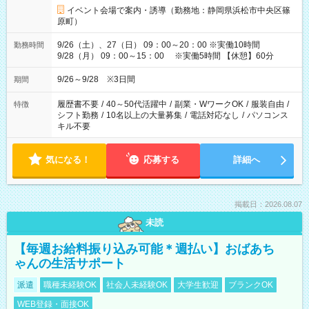
イベント会場で案内・誘導（勤務地：静岡県浜松市中央区篠
原町）
9/26（土）、27（日） 09：00～20：00 ※実働10時間
勤務時間
9/28（月） 09：00～15：00 ※実働5時間 【休憩】60分
9/26～9/28 ※3日間
期間
履歴書不要
/
40～50代活躍中
/
副業・WワークOK
/
服装自由
/
特徴
シフト勤務
/
10名以上の大量募集
/
電話対応なし
/
パソコンス
キル不要
気になる！
応募する
詳細へ
掲載日：2026.08.07
未読
【毎週お給料振り込み可能＊週払い】おばあち
ゃんの生活サポート
派遣
職種未経験OK
社会人未経験OK
大学生歓迎
ブランクOK
WEB登録・面接OK