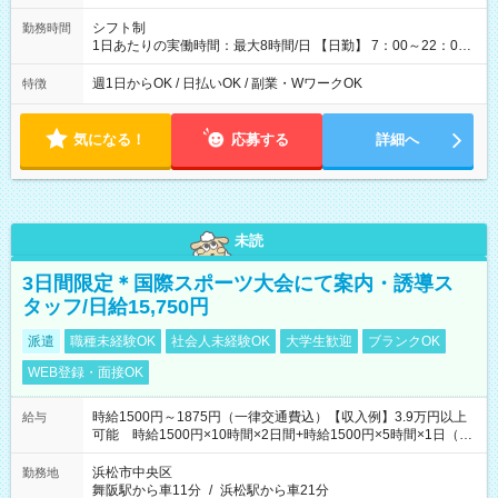
シフト制
勤務時間
1日あたりの実働時間：最大8時間/日 【日勤】 7：00～22：00
の間で8時間勤務（休憩時間は法定通り） ※週1日～OK ／ 夜勤
なし ＊＊ 勤務時間例 ＊＊ ■8時から17時 ■9時から18時 ■10
週1日からOK / 日払いOK / 副業・WワークOK
特徴
時から19時 ■12時から21時 など ※訪問先により変動 ※曜日固
定（毎週同じ曜日勤務）
気になる！
応募する
詳細へ
未読
3日間限定＊国際スポーツ大会にて案内・誘導ス
タッフ/日給15,750円
派遣
職種未経験OK
社会人未経験OK
大学生歓迎
ブランクOK
WEB登録・面接OK
時給1500円～1875円（一律交通費込）【収入例】3.9万円以上
給与
可能 時給1500円×10時間×2日間+時給1500円×5時間×1日（実
働8時間を越えた時給：1875円）
浜松市中央区
勤務地
舞阪駅から車11分
/
浜松駅から車21分