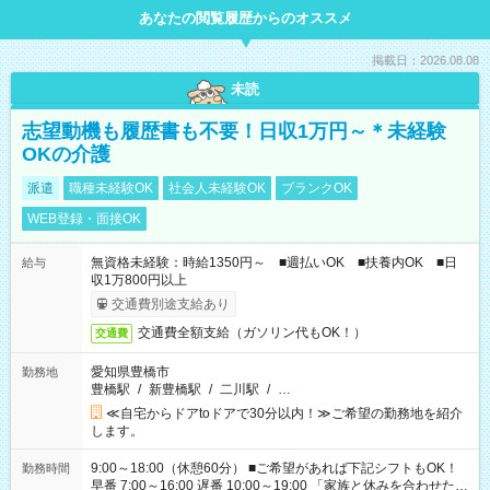
あなたの閲覧履歴からのオススメ
掲載日：2026.08.08
未読
志望動機も履歴書も不要！日収1万円～＊未経験
OKの介護
派遣
職種未経験OK
社会人未経験OK
ブランクOK
WEB登録・面接OK
無資格未経験：時給1350円～ ■週払いOK ■扶養内OK ■日
給与
収1万800円以上
交通費別途支給あり
交通費全額支給（ガソリン代もOK！）
交通費
愛知県豊橋市
勤務地
豊橋駅
/
新豊橋駅
/
二川駅
/
…
≪自宅からドアtoドアで30分以内！≫ご希望の勤務地を紹介
します。
9:00～18:00（休憩60分） ■ご希望があれば下記シフトもOK！
勤務時間
早番 7:00～16:00 遅番 10:00～19:00 「家族と休みを合わせた