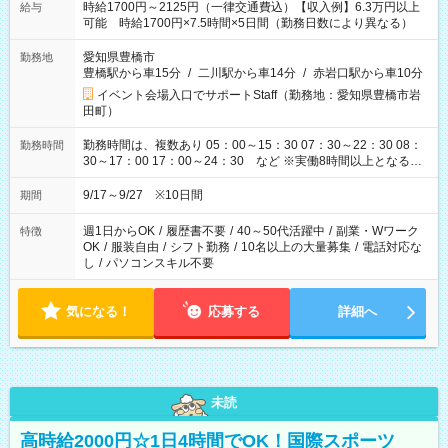
時給1700円～2125円（一律交通費込）【収入例】6.3万円以上
給与
可能 時給1700円×7.5時間×5日間（勤務日数により異なる）
愛知県豊橋市
勤務地
豊橋駅から車15分
/
二川駅から車14分
/
赤岩口駅から車10分
イベント会場入口でサポートStaff（勤務地：愛知県豊橋市岩
田町）
勤務時間は、複数あり 05：00～15：30 07：30～22：30 08：
勤務時間
30～17：00 17：00～24：30 など ※実働8時間以上となる勤
務もあります。 【休憩】60分+他休憩あり 交替で取得します。
安全面に配慮しこまめな休憩があります。
9/17～9/27 ※10日間
期間
週1日からOK
/
履歴書不要
/
40～50代活躍中
/
副業・Wワーク
特徴
OK
/
服装自由
/
シフト勤務
/
10名以上の大量募集
/
電話対応な
し
/
パソコンスキル不要
気になる！
応募する
詳細へ
未読
高時給2000円☆1日4時間でOK！国際スポーツ