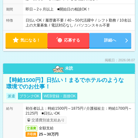
即日～2ヶ月以上 ■開始日の相談OK！
期間
日払いOK
/
履歴書不要
/
40～50代活躍中
/
シフト勤務
/
10名以
特徴
上の大量募集
/
電話対応なし
/
パソコンスキル不要
気になる！
応募する
詳細へ
掲載日：2026.08.07
未読
【時給1500円】日払い！まるでホテルのような
環境でのお仕事！
派遣
ブランクOK
WEB登録・面接OK
初任者以上：時給1500円～1875円 / 介護福祉士：時給1700円～
給与
2125円 ■日払いOK
交通費別途支給あり
全額支給
交通費
25～30万円
月収例