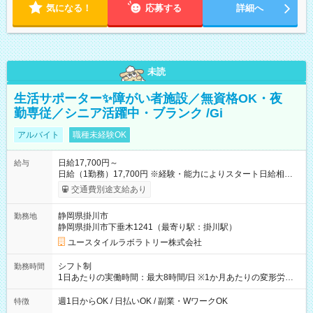
気になる！
応募する
詳細へ
未読
生活サポーター✨障がい者施設／無資格OK・夜
勤専従／シニア活躍中・ブランク /Gi
アルバイト
職種未経験OK
日給17,700円～
給与
日給（1勤務）17,700円 ※経験・能力によりスタート日給相談
可・昇給可 【試用期間】試用期間あり 試用期間の長さ：3ヶ月
交通費別途支給あり
雇用形態、給与は本採用時と同じです。
静岡県掛川市
勤務地
静岡県掛川市下垂木1241（最寄り駅：掛川駅）
ユースタイルラボラトリー株式会社
シフト制
勤務時間
1日あたりの実働時間：最大8時間/日 ※1か月あたりの変形労働
制（週平均40時間以内） 夜勤：17:00-翌09:00（休憩2時間）
週1日からOK / 日払いOK / 副業・WワークOK
特徴