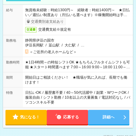
無資格未経験：時給1300円～ 経験者：時給1400円～ ★日払
給与
い／週払い制度あり（月払いも選べます）※稼働開始時は手続き
完了次第のお支払いとなります。
交通費別途支給あり
交通費支給※規定有
交通費
静岡県伊豆の国市
勤務地
伊豆長岡駅
/
韮山駅
/
大仁駅
/
…
＜ご近所の老人ホームなど＞
★1日4時間～の時短シフトOK ★もちろんフルタイムシフトも可
勤務時間
能 ★スタート時間選べます 7:00～16:00 9:00～18:00 11:00～
20:00 など 残業なし！ ※Wワークの場合、他のお仕事と合わせ
週40時間超の就業はご案内できません ※法令に基づき、週20時
開始日はご相談ください！ ★職場が気に入れば、長期でも働
期間
間以上勤務は社会保険への加入対象となります ※労働者派遣法
けます！
（日雇い派遣の原則禁止）により、短時間・短期間の就業はご
案内が難しい場合があります
日払いOK
/
履歴書不要
/
40～50代活躍中
/
副業・WワークOK
/
特徴
服装自由
/
シフト勤務
/
10名以上の大量募集
/
電話対応なし
/
パ
ソコンスキル不要
気になる！
応募する
詳細へ