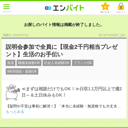
0
メニュー
気になる！
ログイン
お探しのバイト情報は掲載が終了しました。
掲載日 :2026
/
07
/
22
No.NITSZSZ07_QO
説明会参加で全員に【現金2千円相当プレゼ
ント】生活のお手伝い
派遣
職種未経験OK
社会人未経験OK
ブランクOK
WEB登録・面接OK
≪まずは相談だけでもOK！≫日収1.1万円以上で週2
日～＆土日休みもOK！
【疑問や不安は事前に解消！】「本当に未経験・無資格でも大丈夫
...
もっとみる