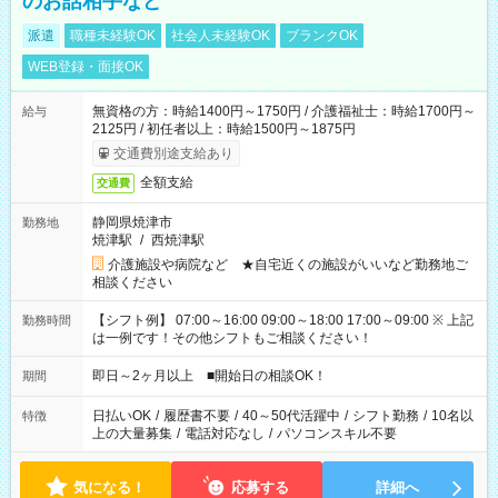
のお話相手など
派遣
職種未経験OK
社会人未経験OK
ブランクOK
WEB登録・面接OK
無資格の方：時給1400円～1750円 / 介護福祉士：時給1700円～
給与
2125円 / 初任者以上：時給1500円～1875円
交通費別途支給あり
全額支給
交通費
静岡県焼津市
勤務地
焼津駅
/
西焼津駅
介護施設や病院など ★自宅近くの施設がいいなど勤務地ご
相談ください
【シフト例】 07:00～16:00 09:00～18:00 17:00～09:00 ※ 上記
勤務時間
は一例です！その他シフトもご相談ください！
即日～2ヶ月以上 ■開始日の相談OK！
期間
日払いOK
/
履歴書不要
/
40～50代活躍中
/
シフト勤務
/
10名以
特徴
上の大量募集
/
電話対応なし
/
パソコンスキル不要
気になる！
応募する
詳細へ