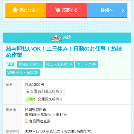
気になる！
応募する
詳細へ
未読
給与即払いOK！土日休み！日勤のお仕事！袋詰
め作業
派遣
職種未経験OK
社会人未経験OK
ブランクOK
WEB登録・面接OK
時給1300円
給与
交通費別途支給あり
交通費支給有り
交通費
静岡県磐田市
勤務地
御厨(静岡県)駅から車14分
食品関連企業
8:00～17:00 ※表記のうち実働8時間です。
勤務時間