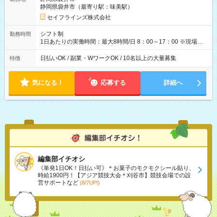
ダブルワークも可能です☺ ◎髪色、ピアス、タトゥーOK おしゃ
静岡県袋井市（最寄り駅：味美駅）
れも自由に楽しめます！ 【試用期間】試用期間あり 試用期間の
長さ：3ヶ月 雇用形態、給与は本採用時と同じです。
セイフラインズ株式会社
シフト制
勤務時間
1日あたりの実働時間：最大8時間/日 8：00～17：00 ※現場によ
っては多少時間は前後します ▶残業ほとんどなし！ ▶時間より
早く終わることの方が多いと思います。現場によっては午前中
日払いOK / 副業・WワークOK / 10名以上の大量募集
特徴
で終わってしまう場合も。その場合も日給は同額支給！ ▶ご希
望の方は夜勤（21:00～6:00）のお仕事も可能。
気になる！
応募する
詳細へ
編集部イチオシ
《単発1日OK！日払い可》＊お菓子のモクモクシール貼り、
時給1900円！【アジア競技大会＊刈谷市】競技会場での設
営サポートなど
(8/7UP!)