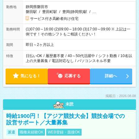
静岡県磐田市
勤務地
磐田駅
/
豊田町駅
/
豊岡(静岡県)駅
/
…
サービス付き高齢者向け住宅
(1)07:00～16:00 (2)09:00～18:00 (3)17:00～09:00 ※ 上記は一
勤務時間
例です！その他シフトもご相談ください！
即日～2ヶ月以上
期間
日払いOK
/
履歴書不要
/
40～50代活躍中
/
シフト勤務
/
10名以
特徴
上の大量募集
/
電話対応なし
/
パソコンスキル不要
気になる！
応募する
詳細へ
掲載日：2026.08.08
未読
時給1900円！【アジア競技大会】競技会場での
設営サポート／大量募集
派遣
職種未経験OK
WEB登録・面接OK