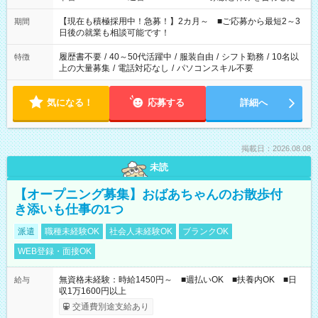
い」 「余裕を持って夕飯の準備がしたい」 「できれば残業はし
たくない」 など、ご希望を教えてくださいね。 ※Wワーク希望
【現在も積極採用中！急募！】2カ月～ ■ご応募から最短2～3
期間
の方へ 今ご覧のお仕事で希望する勤務時間と、もう1つのお仕事
日後の就業も相談可能です！
の勤務時間。 合計で週40時間を超える場合は応募できません。
履歴書不要
/
40～50代活躍中
/
服装自由
/
シフト勤務
/
10名以
特徴
上の大量募集
/
電話対応なし
/
パソコンスキル不要
気になる！
応募する
詳細へ
掲載日：2026.08.08
未読
【オープニング募集】おばあちゃんのお散歩付
き添いも仕事の1つ
派遣
職種未経験OK
社会人未経験OK
ブランクOK
WEB登録・面接OK
無資格未経験：時給1450円～ ■週払いOK ■扶養内OK ■日
給与
収1万1600円以上
交通費別途支給あり