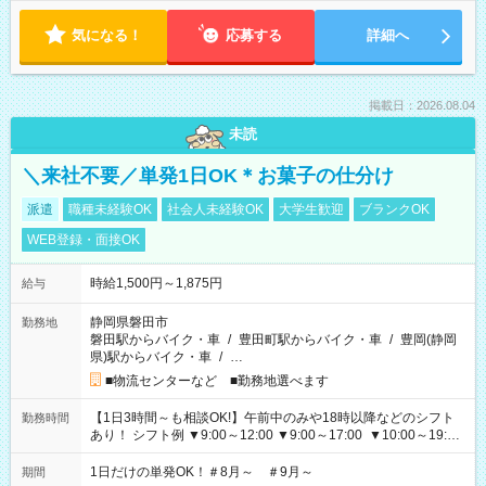
気になる！
応募する
詳細へ
掲載日：2026.08.04
未読
＼来社不要／単発1日OK＊お菓子の仕分け
派遣
職種未経験OK
社会人未経験OK
大学生歓迎
ブランクOK
WEB登録・面接OK
時給1,500円～1,875円
給与
静岡県磐田市
勤務地
磐田駅からバイク・車
/
豊田町駅からバイク・車
/
豊岡(静岡
県)駅からバイク・車
/
…
■物流センターなど ■勤務地選べます
【1日3時間～も相談OK!】午前中のみや18時以降などのシフト
勤務時間
あり！ シフト例 ▼9:00～12:00 ▼9:00～17:00 ▼10:00～19:00
▼18:00～21:00
1日だけの単発OK！＃8月～ ＃9月～
期間