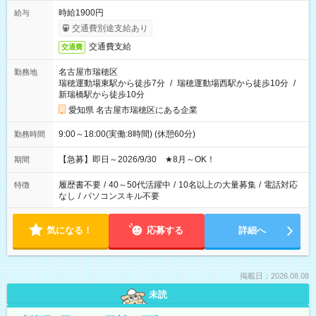
時給1900円
給与
交通費別途支給あり
交通費支給
交通費
名古屋市瑞穂区
勤務地
瑞穂運動場東駅から徒歩7分
/
瑞穂運動場西駅から徒歩10分
/
新瑞橋駅から徒歩10分
愛知県 名古屋市瑞穂区にある企業
9:00～18:00(実働:8時間) (休憩60分)
勤務時間
【急募】即日～2026/9/30 ★8月～OK！
期間
履歴書不要
/
40～50代活躍中
/
10名以上の大量募集
/
電話対応
特徴
なし
/
パソコンスキル不要
気になる！
応募する
詳細へ
掲載日：2026.08.08
未読