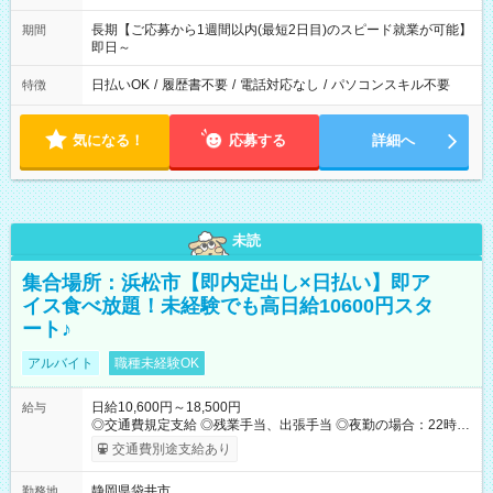
長期【ご応募から1週間以内(最短2日目)のスピード就業が可能】
期間
即日～
日払いOK
/
履歴書不要
/
電話対応なし
/
パソコンスキル不要
特徴
気になる！
応募する
詳細へ
未読
集合場所：浜松市【即内定出し×日払い】即ア
イス食べ放題！未経験でも高日給10600円スタ
ート♪
アルバイト
職種未経験OK
日給10,600円～18,500円
給与
◎交通費規定支給 ◎残業手当、出張手当 ◎夜勤の場合：22時～
翌5時は割増給与 ◎日払い・週払い可(希望者／条件有) ◎社食あ
交通費別途支給あり
り ＜月収例＞ 入社3か月：月収28万 入社1年：月収39万 ◎自分
のぺースで勤務可能 週2～OK！あなたの働き方と相談します♪
静岡県袋井市
勤務地