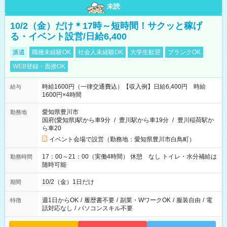
未読
10/2（金）だけ＊17時～短時間！サクッと稼げ
る・イベント設営/日給6,400
派遣
職種未経験OK
社会人未経験OK
大学生歓迎
ブランクOK
WEB登録・面接OK
時給1600円（一律交通費込）【収入例】日給6,400円 時給
給与
1600円×4時間
愛知県豊川市
勤務地
国府(愛知県)駅から車9分
/
豊川駅から車19分
/
豊川稲荷駅か
ら車20
イベント会場で設営（勤務地：愛知県豊川市白鳥町）
17：00～21：00（実働4時間） 休憩 なし トイレ・水分補給は
勤務時間
随時可能
10/2（金）1日だけ
期間
週1日からOK
/
履歴書不要
/
副業・WワークOK
/
服装自由
/
電
特徴
話対応なし
/
パソコンスキル不要