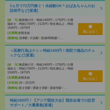
3ヵ月で73万円稼ぐ！未経験OK＊おばあちゃんのお
話相手など[派遣]
[給 与]
無資格の方：時給1400円～1750円 / 介護
福祉士：時給1700円～2125円 / 初任者以上：時給
1500円～1875円
気になる！
[交通費]
全額支給
[勤務地]
沼津駅
/
片浜駅
/
原(静岡県)駅
/
…
＜医療行為はナシ＞時給1400円！病院で備品のチェ
ックなど[派遣]
[給 与]
無資格の方：時給1400円～1750円 / 介護
福祉士：時給1700円～2125円 / 初任者以上：時給
1500円～1875円
[交通費]
全額支給
気になる！
[月収例]
20～25万円
[勤務地]
富士宮駅
/
西富士宮駅
/
源道寺駅
/
…
時給1900円！【アジア競技大会】競技会場での設営
サポート／大量募集[派遣]