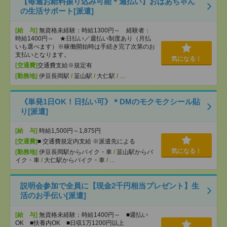
【毎週お給料振り込み可能＊週払い】おばあちゃん
の生活サポート[派遣]
[給 与]
無資格未経験：時給1300円～ 経験者：
時給1400円～ ★日払い／週払い制度あり（月払
いも選べます）※稼働開始時は手続き完了次第のお
支払いとなります。
気になる！
[交通費]
交通費支給※規定有
[勤務地]
伊豆長岡駅
/
韮山駅
/
大仁駅
/
…
《単発1日OK！日払い可》＊DMのモクモクシール貼
り[派遣]
[給 与]
時給1,500円～1,875円
[交通費]
■ 交通費規定内支給 ※派遣先による
気になる！
[勤務地]
伊豆長岡駅からバイク・車
/
韮山駅からバ
イク・車
/
大仁駅からバイク・車
/
…
説明会参加で全員に【現金2千円相当プレゼント】生
活のお手伝い[派遣]
[給 与]
無資格未経験：時給1400円～ ■週払い
OK ■扶養内OK ■日収1万1200円以上