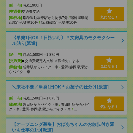
[給 与]
時給1900円
[交通費]
交通費支給
気になる！
[勤務地]
瑞穂運動場東駅から徒歩7分
/
瑞穂運動場
西駅から徒歩10分
/
新瑞橋駅から徒歩10分
《単発1日OK！日払い可》＊文房具のモクモクシー
ル貼り[派遣]
[給 与]
時給1,500円～1,875円
[交通費]
■ 交通費規定内支給 ※派遣先による
気になる！
[勤務地]
袋井駅からバイク・車
/
愛野(静岡県)駅か
らバイク・車
＼来社不要／単発1日OK＊お菓子の仕分け[派遣]
[給 与]
時給1,500円～1,875円
[勤務地]
磐田駅からバイク・車
/
豊田町駅からバイ
気になる！
ク・車
/
豊岡(静岡県)駅からバイク・車
/
…
【オープニング募集】おばあちゃんのお散歩付き添
いも仕事の1つ[派遣]