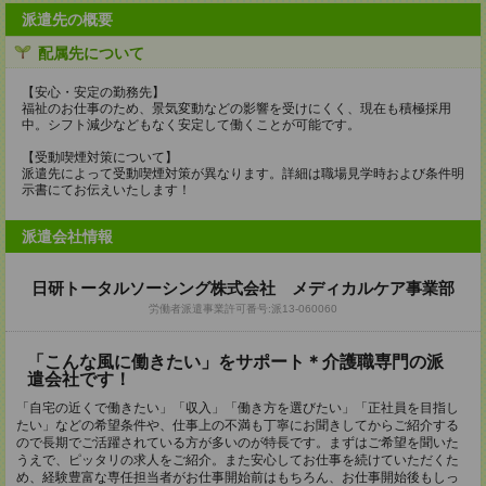
派遣先の概要
配属先について
【安心・安定の勤務先】
福祉のお仕事のため、景気変動などの影響を受けにくく、現在も積極採用
中。シフト減少などもなく安定して働くことが可能です。
【受動喫煙対策について】
派遣先によって受動喫煙対策が異なります。詳細は職場見学時および条件明
示書にてお伝えいたします！
派遣会社情報
日研トータルソーシング株式会社 メディカルケア事業部
労働者派遣事業許可番号:派13-060060
「こんな風に働きたい」をサポート＊介護職専門の派
遣会社です！
「自宅の近くで働きたい」「収入」「働き方を選びたい」「正社員を目指し
たい」などの希望条件や、仕事上の不満も丁寧にお聞きしてからご紹介する
ので長期でご活躍されている方が多いのが特長です。まずはご希望を聞いた
うえで、ピッタリの求人をご紹介。また安心してお仕事を続けていただくた
め、経験豊富な専任担当者がお仕事開始前はもちろん、お仕事開始後もしっ