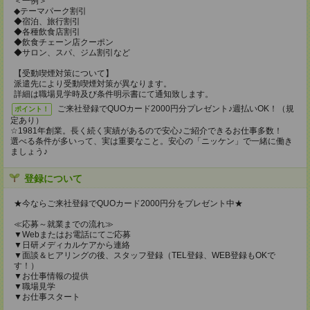
＜一例＞
◆テーマパーク割引
◆宿泊、旅行割引
◆各種飲食店割引
◆飲食チェーン店クーポン
◆サロン、スパ、ジム割引など
【受動喫煙対策について】
派遣先により受動喫煙対策が異なります。
詳細は職場見学時及び条件明示書にて通知致します。
ご来社登録でQUOカード2000円分プレゼント♪週払いOK！（規
ポイント！
定あり）
☆1981年創業。長く続く実績があるので安心♪ご紹介できるお仕事多数！
選べる条件が多いって、実は重要なこと。安心の「ニッケン」で一緒に働き
ましょう♪
登録について
★今ならご来社登録でQUOカード2000円分をプレゼント中★
≪応募～就業までの流れ≫
▼Webまたはお電話にてご応募
▼日研メディカルケアから連絡
▼面談＆ヒアリングの後、スタッフ登録（TEL登録、WEB登録もOKで
す！）
▼お仕事情報の提供
▼職場見学
▼お仕事スタート