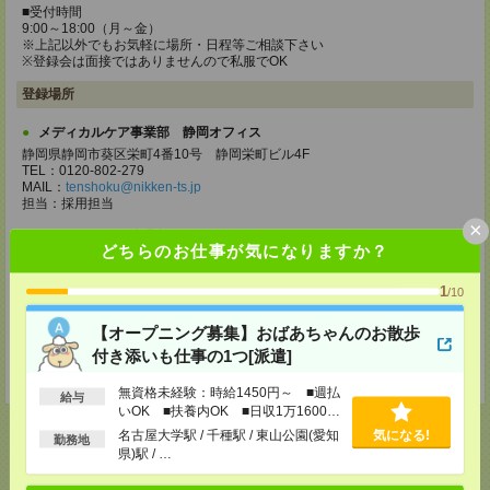
■受付時間
9:00～18:00（月～金）
※上記以外でもお気軽に場所・日程等ご相談下さい
※登録会は面接ではありませんので私服でOK
登録場所
メディカルケア事業部 静岡オフィス
静岡県静岡市葵区栄町4番10号 静岡栄町ビル4F
TEL：0120-802-279
MAIL：
tenshoku@nikken-ts.jp
担当：採用担当
×
メディカルケア事業部 三島オフィス
どちらのお仕事が気になりますか？
静岡県三島市一番町18-22 アーサーファーストビル701
TEL：0120-633-453
1
MAIL：
tenshoku@nikken-ts.jp
/10
担当：採用担当
【オープニング募集】おばあちゃんのお散歩
登録交通費
付き添いも仕事の1つ[派遣]
★今ならご来社登録でQUOカード2000円分をプレゼント中★
無資格未経験：時給1450円～ ■週払
給与
いOK ■扶養内OK ■日収1万1600円
以上
名古屋大学駅 / 千種駅 / 東山公園(愛知
気になる!
勤務地
県)駅 / …