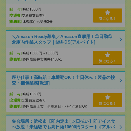
[給 与]
時給1500円
[交通費]
交通費支給有り
気になる！
[勤務地]
比奈駅から徒歩3分
＼Amazon Ready募集／Amazon直雇用！◎日勤◎
倉庫内作業スタッフ｜袋井DS[アルバイト]
[給 与]
時給1,300円～1,300円
[勤務地]
静岡県袋井市川井1408-1
気になる！
座り仕事！高時給！車通勤OK！土日休み！製品の検
査・梱包業務[派遣]
[給 与]
時給1350円
[交通費]
交通費支給有り
気になる！
[勤務地]
静岡県富士市 ※車通勤・バイク通勤OK
集合場所：浜松市【即内定出し×日払い】即アイス食
べ放題！未経験でも高日給10600円スタート♪[アルバ