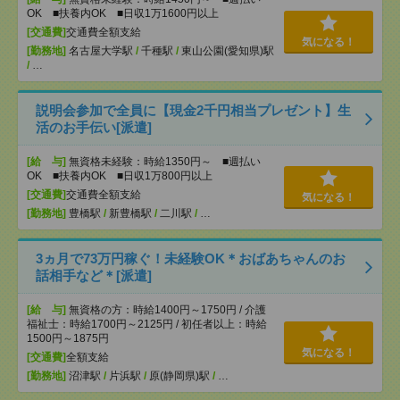
OK ■扶養内OK ■日収1万1600円以上
[交通費]
交通費全額支給
気になる！
[勤務地]
名古屋大学駅
/
千種駅
/
東山公園(愛知県)駅
/
…
説明会参加で全員に【現金2千円相当プレゼント】生
活のお手伝い[派遣]
[給 与]
無資格未経験：時給1350円～ ■週払い
OK ■扶養内OK ■日収1万800円以上
[交通費]
交通費全額支給
気になる！
[勤務地]
豊橋駅
/
新豊橋駅
/
二川駅
/
…
3ヵ月で73万円稼ぐ！未経験OK＊おばあちゃんのお
話相手など＊[派遣]
[給 与]
無資格の方：時給1400円～1750円 / 介護
福祉士：時給1700円～2125円 / 初任者以上：時給
1500円～1875円
気になる！
[交通費]
全額支給
[勤務地]
沼津駅
/
片浜駅
/
原(静岡県)駅
/
…