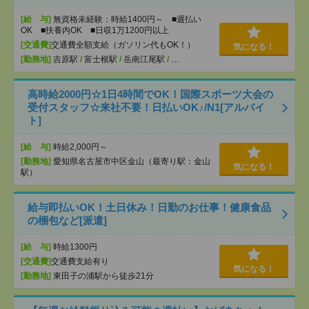
[給 与]
無資格未経験：時給1400円～ ■週払い
OK ■扶養内OK ■日収1万1200円以上
[交通費]
交通費全額支給（ガソリン代もOK！）
気になる！
[勤務地]
吉原駅
/
富士根駅
/
岳南江尾駅
/
…
高時給2000円☆1日4時間でOK！国際スポーツ大会の
受付スタッフ☆来社不要！日払いOK♪/N1[アルバイ
ト]
[給 与]
時給2,000円～
[勤務地]
愛知県名古屋市中区金山（最寄り駅：金山
気になる！
駅）
給与即払いOK！土日休み！日勤のお仕事！健康食品
の梱包など[派遣]
[給 与]
時給1300円
[交通費]
交通費支給有り
気になる！
[勤務地]
東田子の浦駅から徒歩21分