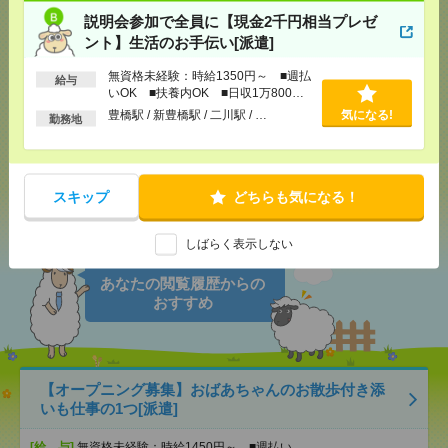
応募ページへ
説明会参加で全員に【現金2千円相当プレゼ
ント】生活のお手伝い[派遣]
気になる！
電話応募
無資格未経験：時給1350円～ ■週払
給与
いOK ■扶養内OK ■日収1万800円
以上
豊橋駅 / 新豊橋駅 / 二川駅 / …
気になる!
勤務地
メール
LINE
で送る
で送る
スキップ
どちらも気になる！
シェア
ツイート
ブックマーク
しばらく表示しない
あなたの閲覧履歴からの
おすすめ
【オープニング募集】おばあちゃんのお散歩付き添
いも仕事の1つ[派遣]
[給 与]
無資格未経験：時給1450円～ ■週払い