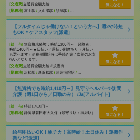
[交通費]
交通費全額支給
気になる！
[勤務地]
富士駅
/
入山瀬駅
/
須津駅
/
…
【フルタイムじゃ働けない！という方へ】週2や時短
もOK＊ケアスタッフ[派遣]
[給 与]
無資格未経験：時給1300円～ 経験者：
時給1400円～★日払い／週払い制度あり（月払い
も選べます）※稼働開始時は手続き完了次第のお支
払いとなります。
気になる！
[交通費]
交通費全額支給※規定有
[勤務地]
浜松駅
/
新浜松駅
/
遠州病院駅
/
…
【無資格でも時給1,410円～】見守りヘルパー✨訪問
介護（週1日から／日勤のみ） /Ja[アルバイト]
[給 与]
時給1,410円～
[勤務地]
静岡県磐田市大久保（最寄り駅：御厨駅）
気になる！
給与即払いOK！駅チカ！高時給！土日休み！運搬作
業など[派遣]