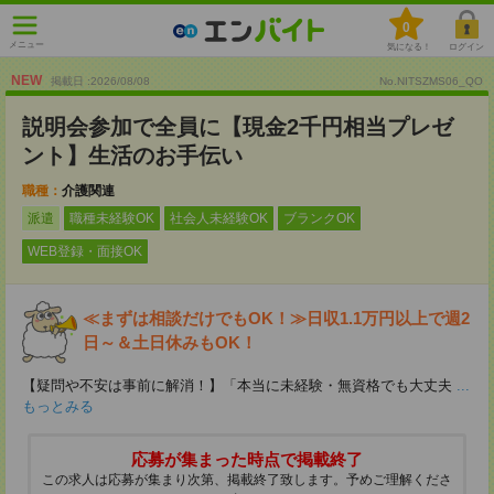
0
メニュー
気になる！
ログイン
NEW
掲載日 :2026
/
08
/
08
No.NITSZMS06_QO
説明会参加で全員に【現金2千円相当プレゼ
ント】生活のお手伝い
職種：
介護関連
派遣
職種未経験OK
社会人未経験OK
ブランクOK
WEB登録・面接OK
≪まずは相談だけでもOK！≫日収1.1万円以上で週2
日～＆土日休みもOK！
【疑問や不安は事前に解消！】「本当に未経験・無資格でも大丈夫
...
もっとみる
応募が集まった時点で掲載終了
この求人は応募が集まり次第、掲載終了致します。予めご理解くださ