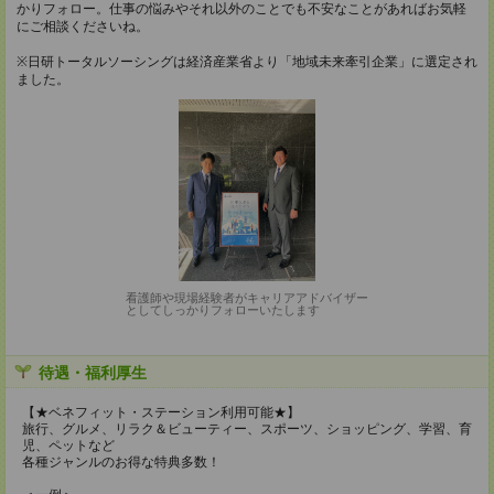
かりフォロー。仕事の悩みやそれ以外のことでも不安なことがあればお気軽
にご相談くださいね。
※日研トータルソーシングは経済産業省より「地域未来牽引企業」に選定され
ました。
看護師や現場経験者がキャリアアドバイザー
としてしっかりフォローいたします
待遇・福利厚生
【★ベネフィット・ステーション利用可能★】
旅行、グルメ、リラク＆ビューティー、スポーツ、ショッピング、学習、育
児、ペットなど
各種ジャンルのお得な特典多数！