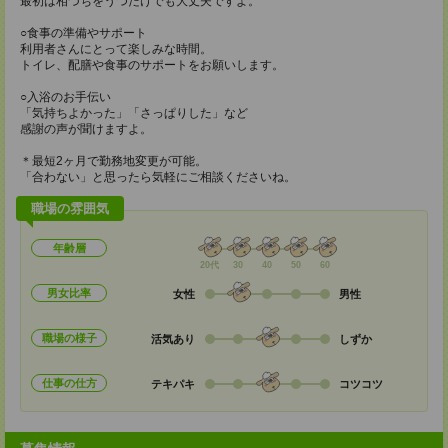
最初は相づちをうつだけでも大丈夫ですよ。
○食事の準備やサポート
利用者さんにとって楽しみな時間。
トイレ、配膳や食事のサポートをお願いします。
○入浴のお手伝い
「気持ちよかった」「さっぱりした」など
感謝の声が聞けますよ。
＊最短2ヶ月で勤務地変更が可能。
「合わない」と思ったら気軽にご相談くださいね。
職場の雰囲気
年齢層
20代
30
40
50
60
男女比率
女性
男性
職場の様子
活気あり
しずか
仕事の仕方
テキパキ
コツコツ