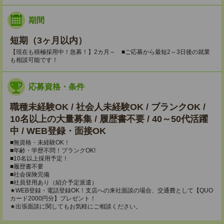
期間
短期（3ヶ月以内）
【現在も積極採用中！急募！】2カ月～ ■ご応募から最短2～3日後の就業
も相談可能です！
応募資格・条件
職種未経験OK / 社会人未経験OK / ブランクOK /
10名以上の大量募集 / 履歴書不要 / 40～50代活躍
中 / WEB登録・面接OK
■無資格・未経験OK！
■年齢・学歴不問！ブランクOK!
■10名以上採用予定！
■履歴書不要
■社会保険完備
■社員登用あり（紹介予定派遣）
★WEB登録・電話登録OK！支店への来社面談の場合、交通費として【QUO
カード2000円分】プレゼント！
★出張面談に関してもお気軽にご相談ください。